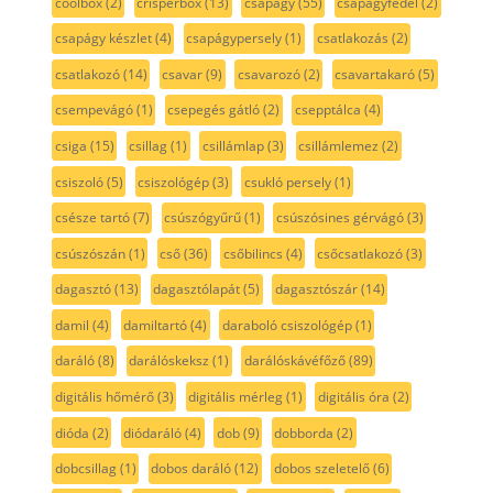
coolbox
(2)
crisperbox
(13)
csapágy
(55)
csapágyfedél
(2)
csapágy készlet
(4)
csapágypersely
(1)
csatlakozás
(2)
csatlakozó
(14)
csavar
(9)
csavarozó
(2)
csavartakaró
(5)
csempevágó
(1)
csepegés gátló
(2)
csepptálca
(4)
csiga
(15)
csillag
(1)
csillámlap
(3)
csillámlemez
(2)
csiszoló
(5)
csiszológép
(3)
csukló persely
(1)
csésze tartó
(7)
csúszógyűrű
(1)
csúszósines gérvágó
(3)
csúszószán
(1)
cső
(36)
csőbilincs
(4)
csőcsatlakozó
(3)
dagasztó
(13)
dagasztólapát
(5)
dagasztószár
(14)
damil
(4)
damiltartó
(4)
daraboló csiszológép
(1)
daráló
(8)
darálóskeksz
(1)
darálóskávéfőző
(89)
digitális hőmérő
(3)
digitális mérleg
(1)
digitális óra
(2)
dióda
(2)
diódaráló
(4)
dob
(9)
dobborda
(2)
dobcsillag
(1)
dobos daráló
(12)
dobos szeletelő
(6)