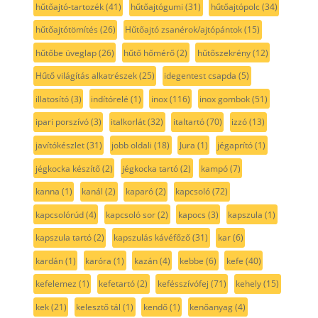
hűtőajtó-tartozék
(41)
hűtőajtógumi
(31)
hűtőajtópolc
(34)
hűtőajtótömítés
(26)
Hűtőajtó zsanérok/ajtópántok
(15)
hűtőbe üveglap
(26)
hűtő hőmérő
(2)
hűtőszekrény
(12)
Hűtő világítás alkatrészek
(25)
idegentest csapda
(5)
illatosító
(3)
indítórelé
(1)
inox
(116)
inox gombok
(51)
ipari porszívó
(3)
italkorlát
(32)
italtartó
(70)
izzó
(13)
javítókészlet
(31)
jobb oldali
(18)
Jura
(1)
jégaprító
(1)
jégkocka készítő
(2)
jégkocka tartó
(2)
kampó
(7)
kanna
(1)
kanál
(2)
kaparó
(2)
kapcsoló
(72)
kapcsolórúd
(4)
kapcsoló sor
(2)
kapocs
(3)
kapszula
(1)
kapszula tartó
(2)
kapszulás kávéfőző
(31)
kar
(6)
kardán
(1)
karóra
(1)
kazán
(4)
kebbe
(6)
kefe
(40)
kefelemez
(1)
kefetartó
(2)
kefésszívófej
(71)
kehely
(15)
kek
(21)
kelesztő tál
(1)
kendő
(1)
kenőanyag
(4)