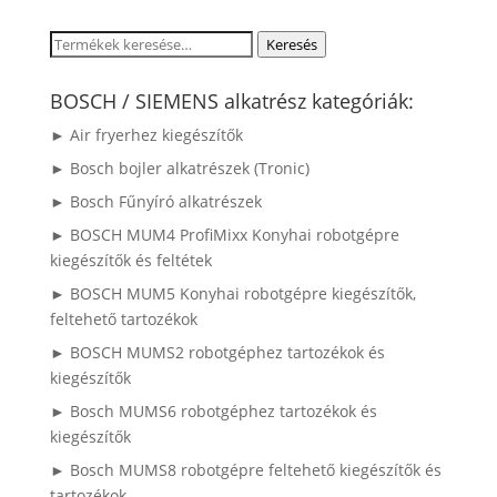
Keresés
Keresés
a
következőre:
BOSCH / SIEMENS alkatrész kategóriák:
► Air fryerhez kiegészítők
► Bosch bojler alkatrészek (Tronic)
► Bosch Fűnyíró alkatrészek
► BOSCH MUM4 ProfiMixx Konyhai robotgépre
kiegészítők és feltétek
► BOSCH MUM5 Konyhai robotgépre kiegészítők,
feltehető tartozékok
► BOSCH MUMS2 robotgéphez tartozékok és
kiegészítők
► Bosch MUMS6 robotgéphez tartozékok és
kiegészítők
► Bosch MUMS8 robotgépre feltehető kiegészítők és
tartozékok