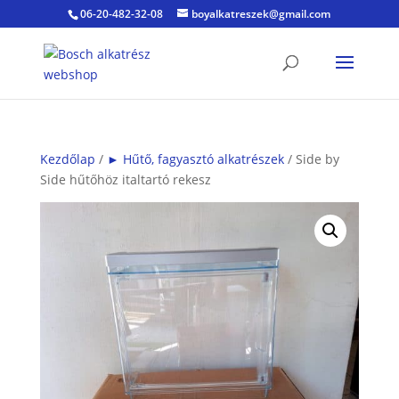
06-20-482-32-08
boyalkatreszek@gmail.com
Kezdőlap
/
► Hűtő, fagyasztó alkatrészek
/ Side by
Side hűtőhöz italtartó rekesz