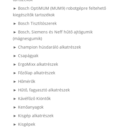
► Bosch OptiMUM (MUM9) robotgépre feltehető
kiegészítők tartozékok
► Bosch Tisztítószerek
► Bosch, Siemens és Neff hűtő ajtógumik
(mágnesgumik)
► Champion húsdaráló alkatrészek
► Csapágyak
► ErgoMixx alkatrészek
► Főzőlap alkatrészek
► Hőmérők
► Hűtő, fagyasztó alkatrészek
► Kávéfőző Kiöntők
► Kenőanyagok
► Kisgép alkatrészek
► Kisgépek