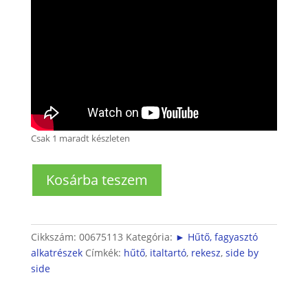
Csak 1 maradt készleten
Side
Kosárba teszem
by
Side
hűtőhöz
italtartó
Cikkszám:
00675113
Kategória:
► Hűtő, fagyasztó
rekesz
alkatrészek
Címkék:
hűtő
,
italtartó
,
rekesz
,
side by
mennyiség
side