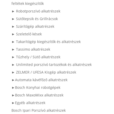
feltétek kiegészítők
► Robotporszívó alkatrészek
► Sütőtepsik és Grillrácsok
► Szárítógép alkatrészek
► Szeletelő kések
► Takarítógép kiegészítők és alkatrészek
► Tassimo alkatrészek
► Tűzhely / Sütő alkatrészek
► Unlimited porszívó tartozékok és alkatrészek
► ZELMER / UFESA Kisgép alkatrészek
►Automata kávéfőző alkatrészek
►Bosch Konyhai robotgépek
►Bosch MaxoMixx alkatrészek
►Egyéb alkatrészek
Bosch Ipari Porszívó alkatrészek