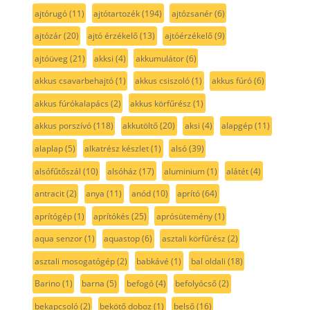
ajtórugó
(11)
ajtótartozék
(194)
ajtózsanér
(6)
ajtózár
(20)
ajtó érzékelő
(13)
ajtóérzékelő
(9)
ajtóüveg
(21)
akksi
(4)
akkumulátor
(6)
akkus csavarbehajtó
(1)
akkus csiszoló
(1)
akkus fúró
(6)
akkus fúrókalapács
(2)
akkus körfűrész
(1)
akkus porszívó
(118)
akkutöltő
(20)
aksi
(4)
alapgép
(11)
alaplap
(5)
alkatrész készlet
(1)
alsó
(39)
alsófűtőszál
(10)
alsóház
(17)
aluminium
(1)
alátét
(4)
antracit
(2)
anya
(11)
anód
(10)
aprító
(64)
aprítógép
(1)
aprítókés
(25)
aprósütemény
(1)
aqua senzor
(1)
aquastop
(6)
asztali körfűrész
(2)
asztali mosogatógép
(2)
babkávé
(1)
bal oldali
(18)
Barino
(1)
barna
(5)
befogó
(4)
befolyócső
(2)
bekapcsoló
(2)
bekötő doboz
(1)
belső
(16)