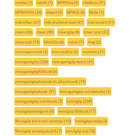
melitta
(1)
metélt
(1)
MFW3xxx
(6)
mfw6xxx
(31)
MFW45XXX
(24)
mfws4
(5)
MFWS6
(9)
Miele
(1)
mikrofilter
(47)
mikrohullámú sütő
(41)
mikroszűrő
(51)
mikró
(69)
mixer
(89)
mixergép
(6)
mixer szár
(22)
mixerszár
(19)
Mixx2Go
(6)
mixxo
(1)
mop
(2)
morzsaporszívó
(3)
morzsatálca
(2)
mosható
(21)
mosogatógép
(326)
mosogatógép-belső
(31)
mosogatógépfűtőszál
(6)
mosogatógépkosarak és alkatrészeik
(74)
mosogatógépkosár
(51)
mosogatógép szűrőkészlet
(3)
mosogatógép szűrőszett
(3)
mosógép
(298)
mosógépablakgumi
(9)
mosógép fűtőszál
(17)
Mosógép leeresztő szivattyú
(10)
mosógépszelep
(2)
Mosógép szivattyúszűrő
(7)
mosógép szíj
(16)