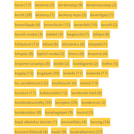
keret
(17)
kerámia
(3)
kerámialap
(9)
kerámiaszelep
(2)
kerék
(28)
keskeny
(1)
keskeny tepsi
(2)
keverőgép
(1)
keverőlapát
(4)
keverőszár
(15)
keverőtál
(16)
kezelő
(2)
kezelő modul
(3)
kidobó
(3)
kiegészítő
(7)
kifolyó
(8)
kifolyócső
(13)
kifúvó
(6)
kifúvórács
(6)
kihajtád
(1)
kihajtás
(8)
kijelző modul
(2)
kilincs
(8)
kinyomó
(4)
kinyomó szivattyú
(8)
kioldó
(2)
kioldógomb
(2)
kisflex
(5)
kisgép
(12)
kisgépek
(39)
kiskefe
(11)
kiskerék
(17)
kis sarokköszörű
(2)
kisállatszőr
(6)
kiöntő
(13)
kockázó
(11)
kolbásztöltő
(12)
kombinált hűtő
(8)
kombináltszívófej
(39)
komplett
(29)
kondenzvíz
(2)
kondenzátor
(8)
konyhagépek
(9)
konzol
(3)
kopó alkatrész készlet
(1)
koronafűtés
(4)
korong
(34)
koszorú fűtőszál
(4)
kosár
(9)
kosáralkatrész
(37)