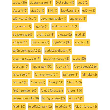
doboz
(30)
dobtámasztó
(1)
Dr.Fischer
(1)
dugó
(2)
díszcsík
(2)
díszléc
(1)
E14
(1)
EasyRotak
(1)
edény
(4)
edénytartórács
(6)
egyenecsiszoló
(1)
egykörös
(1)
egyszintes
(2)
egység
(1)
elektromos kefe
(3)
elektronika
(46)
elektróda
(3)
elosztó
(2)
első
(2)
előlap
(111)
EQ series
(1)
ErgoMixx
(33)
etazser
(1)
etilén semlegesítő
(3)
evőeszközkosár
(7)
excenter csiszoló
(7)
extra mélytepsi
(2)
ezüst
(45)
ezüstlap
(2)
fagyasztó
(152)
fagylalt
(4)
fagylaltkészítő
(6)
fal csiszoló
(1)
falhoronymaró
(1)
falitartó
(3)
fali töltő
(2)
falmaró
(1)
fedeles
(1)
fedél
(158)
fehér
(215)
fehér gombok
(49)
fejező fűrész
(1)
fekete
(194)
fekete gombok
(19)
felfüggesztés
(2)
felmosó
(5)
felső
(36)
felsőfűtőszál
(12)
felsőház
(7)
felső házrész
(8)