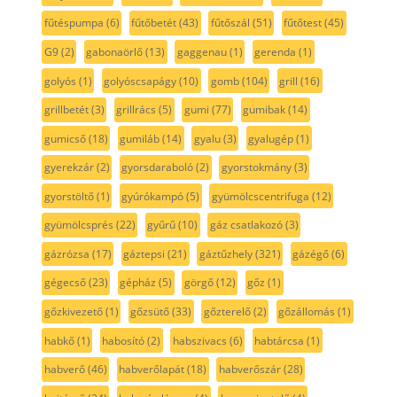
fűtéspumpa
(6)
fűtőbetét
(43)
fűtőszál
(51)
fűtőtest
(45)
G9
(2)
gabonaörlő
(13)
gaggenau
(1)
gerenda
(1)
golyós
(1)
golyóscsapágy
(10)
gomb
(104)
grill
(16)
grillbetét
(3)
grillrács
(5)
gumi
(77)
gumibak
(14)
gumicső
(18)
gumiláb
(14)
gyalu
(3)
gyalugép
(1)
gyerekzár
(2)
gyorsdaraboló
(2)
gyorstokmány
(3)
gyorstöltő
(1)
gyúrókampó
(5)
gyümölcscentrifuga
(12)
gyümölcsprés
(22)
gyűrű
(10)
gáz csatlakozó
(3)
gázrózsa
(17)
gáztepsi
(21)
gáztűzhely
(321)
gázégő
(6)
gégecső
(23)
gépház
(5)
görgő
(12)
gőz
(1)
gőzkivezető
(1)
gőzsütő
(33)
gőzterelő
(2)
gőzállomás
(1)
habkő
(1)
habosító
(2)
habszivacs
(6)
habtárcsa
(1)
habverő
(46)
habverőlapát
(18)
habverőszár
(28)