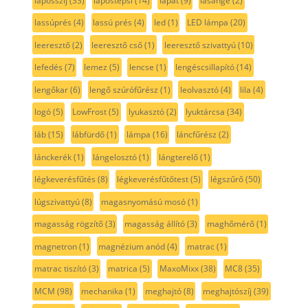
laposszíj
(33)
lapostepsi
(14)
lapát
(9)
lasange
(2)
lassúprés
(4)
lassú prés
(4)
led
(1)
LED lámpa
(20)
leeresztő
(2)
leeresztő cső
(1)
leeresztő szivattyú
(10)
lefedés
(7)
lemez
(5)
lencse
(1)
lengéscsillapító
(14)
lengőkar
(6)
lengő szúrófűrész
(1)
leolvasztó
(4)
lila
(4)
logó
(5)
LowFrost
(5)
lyukasztó
(2)
lyuktárcsa
(34)
láb
(15)
lábfürdő
(1)
lámpa
(16)
láncfűrész
(2)
lánckerék
(1)
lángelosztó
(1)
lángterelő
(1)
légkeverésfűtés
(8)
légkeverésfűtőtest
(5)
légszűrő
(50)
lúgszivattyú
(8)
magasnyomású mosó
(1)
magasság rögzítő
(3)
magasság állító
(3)
maghőmérő
(1)
magnetron
(1)
magnézium anód
(4)
matrac
(1)
matrac tiszító
(3)
matrica
(5)
MaxoMixx
(38)
MC8
(35)
MCM
(98)
mechanika
(1)
meghajtó
(8)
meghajtószíj
(39)