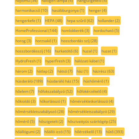
hajtómű
(34)
halogén lámpa
(4)
hangszigetelő
(4)
harmonikacső
(10)
hasábburgonya
(1)
henger
(4)
hengerkefe
(1)
HEPA
(48)
hepa szűrő
(62)
hollander
(2)
HomeProfessional
(144)
homlokkerék
(3)
hordozható
(5)
horog
(3)
horzsakő
(1)
hosszbordás szíj
(28)
hosszbordásszíj
(16)
hurkatöltő
(6)
huzal
(1)
huzat
(1)
HydroFresh
(1)
hyperFresh
(3)
hálózati kábel
(1)
három
(2)
hátlap
(2)
hátsó
(7)
ház
(1)
házrész
(63)
húsdaráló
(189)
húsdaráló ház
(15)
húshőmérő
(1)
hőelem
(7)
hőfokszabályzó
(52)
hőfokérzékelő
(4)
hőkioldó
(3)
hőkorlátozó
(1)
hőmérsékletkorlátozó
(4)
hőmérsékletszabályozó
(28)
hőmérsékletszabályzó
(29)
hőmérő
(5)
hőszigetelt
(2)
hőszivattyús szárítógép
(25)
hőállógumi
(2)
hőálló izzó
(15)
hőérzékelő
(13)
hűtő
(393)