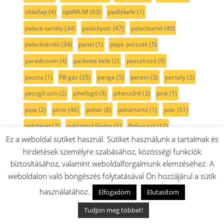
oldallap
(4)
optiMUM
(63)
padlókefe
(1)
palack-tartály
(34)
palackpolc
(47)
palacktartó
(40)
palacktároló
(34)
panel
(1)
papír porzsák
(5)
paradicsom
(4)
parketta kefe
(2)
passzírozó
(9)
paszta
(1)
PB gáz
(25)
penge
(5)
perem
(3)
persely
(2)
pezsgő szín
(2)
pihefogó
(3)
piheszűrő
(3)
pink
(1)
pipa
(2)
piros
(46)
pohár
(8)
pohártartó
(1)
polc
(51)
polckeret
(2)
polisztirol fűrész
(1)
Poly-v szíj
(12)
Ez a weboldal sütiket használ. Sütiket használunk a tartalmak és
polírozógép
(1)
por
(1)
porleválasztó
(1)
porszívó
(454)
hirdetések személyre szabásához, közösségi funkciók
porszívócső
(9)
porszívókefe
(45)
Porszívó motor
(15)
biztosításához, valamint weboldalforgalmunk elemzéséhez. A
porszívómotor
(14)
porszűrő
(62)
portartály
(46)
weboldalon való böngészés folytatásával Ön hozzájárul a sütik
használatához.
porzsák
(25)
porzsák nélküli
(9)
porzsáktartó
(8)
Elfogadom
Elutasítom
porzsáktartóbetét
(5)
porzsáktartóegység
(6)
Tudjon meg többet!
porzsáktartóidom
(5)
porzsáktartókeret
(8)