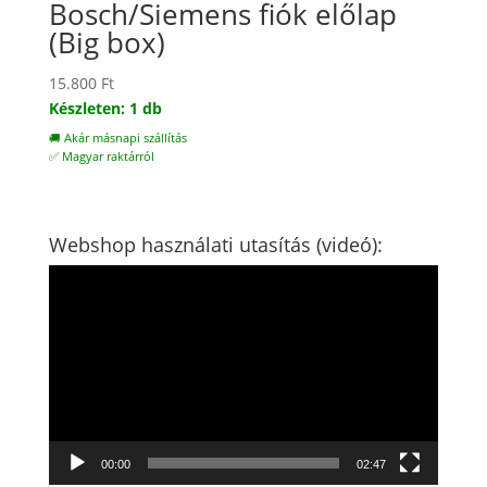
Bosch/Siemens fiók előlap
(Big box)
15.800
Ft
Készleten: 1 db
🚚 Akár másnapi szállítás
✅ Magyar raktárról
Webshop használati utasítás (videó):
Videólejátszó
00:00
02:47