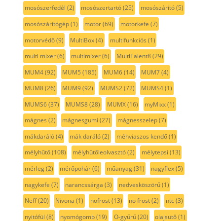
mosószerfedél
(2)
mosószertartó
(25)
mosószárító
(5)
mosószárítógép
(1)
motor
(69)
motorkefe
(7)
motorvédő
(9)
MultiBox
(4)
multifunkciós
(1)
multi mixer
(6)
multimixer
(6)
MultiTalent8
(29)
MUM4
(92)
MUM5
(185)
MUM6
(14)
MUM7
(4)
MUM8
(26)
MUM9
(92)
MUMS2
(72)
MUMS4
(1)
MUMS6
(37)
MUMS8
(28)
MUMX
(16)
myMixx
(1)
mágnes
(2)
mágnesgumi
(27)
mágnesszelep
(7)
mákdaráló
(4)
mák daráló
(2)
méhviaszos kendő
(1)
mélyhűtő
(108)
mélyhűtőleolvasztó
(2)
mélytepsi
(13)
mérleg
(2)
mérőpohár
(6)
műanyag
(31)
nagyflex
(5)
nagykefe
(7)
narancssárga
(3)
nedvesköszörű
(1)
Neff
(20)
Nivona
(1)
nofrost
(13)
no frost
(2)
ntc
(3)
nyitófül
(8)
nyomógomb
(19)
O-gyűrű
(20)
olajsütő
(1)