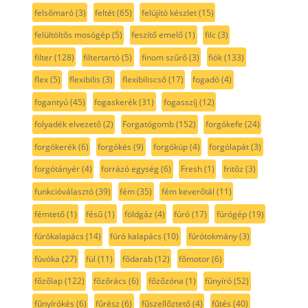
felsőmaró
(3)
feltét
(65)
felújító készlet
(15)
felültöltős mosógép
(5)
feszítő emelő
(1)
filc
(3)
filter
(128)
filtertartó
(5)
finom szűrő
(3)
fiók
(133)
flex
(5)
flexibilis
(3)
flexibiliscső
(17)
fogadó
(4)
fogantyú
(45)
fogaskerék
(31)
fogasszíj
(12)
folyadék elvezető
(2)
Forgatógomb
(152)
forgókefe
(24)
forgókerék
(6)
forgókés
(9)
forgókúp
(4)
forgólapát
(3)
forgótányér
(4)
forrázó egység
(6)
Fresh
(1)
fritőz
(3)
funkcióválasztó
(39)
fém
(35)
fém keverőtál
(11)
fémtető
(1)
fésű
(1)
földgáz
(4)
fúró
(17)
fúrógép
(19)
fúrókalapács
(14)
fúró kalapács
(10)
fúrótokmány
(3)
fúvóka
(27)
fül
(11)
fődarab
(12)
főmotor
(6)
főzőlap
(122)
főzőrács
(6)
főzőzóna
(1)
fűnyíró
(52)
fűnyírókés
(6)
fűrész
(6)
fűszellőztető
(4)
fűtés
(40)