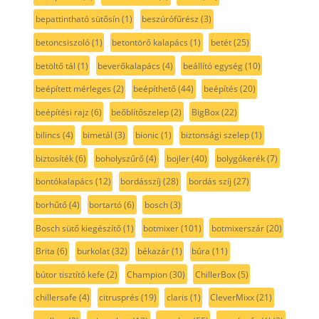
bepattintható sütősín
(1)
beszúrófűrész
(3)
betoncsiszoló
(1)
betontörő kalapács
(1)
betét
(25)
betöltő tál
(1)
beverőkalapács
(4)
beállító egység
(10)
beépített mérleges
(2)
beépíthető
(44)
beépítés
(20)
beépítési rajz
(6)
beőblítőszelep
(2)
BigBox
(22)
bilincs
(4)
bimetál
(3)
bionic
(1)
biztonsági szelep
(1)
biztosíték
(6)
boholyszűrő
(4)
bojler
(40)
bolygókerék
(7)
bontókalapács
(12)
bordásszíj
(28)
bordás szíj
(27)
borhűtő
(4)
bortartó
(6)
bosch
(3)
Bosch sütő kiegészítő
(1)
botmixer
(101)
botmixerszár
(20)
Brita
(6)
burkolat
(32)
békazár
(1)
búra
(11)
bútor tisztító kefe
(2)
Champion
(30)
ChillerBox
(5)
chillersafe
(4)
citrusprés
(19)
claris
(1)
CleverMixx
(21)