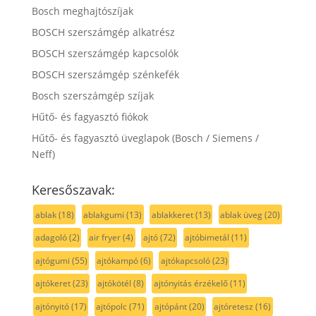
Bosch meghajtószíjak
BOSCH szerszámgép alkatrész
BOSCH szerszámgép kapcsolók
BOSCH szerszámgép szénkefék
Bosch szerszámgép szíjak
Hűtő- és fagyasztó fiókok
Hűtő- és fagyasztó üveglapok (Bosch / Siemens /
Neff)
Keresőszavak:
ablak
(18)
ablakgumi
(13)
ablakkeret
(13)
ablak üveg
(20)
adagoló
(2)
air fryer
(4)
ajtó
(72)
ajtóbimetál
(11)
ajtógumi
(55)
ajtókampó
(6)
ajtókapcsoló
(23)
ajtókeret
(23)
ajtókötél
(8)
ajtónyitás érzékelő
(11)
ajtónyitó
(17)
ajtópolc
(71)
ajtópánt
(20)
ajtóretesz
(16)