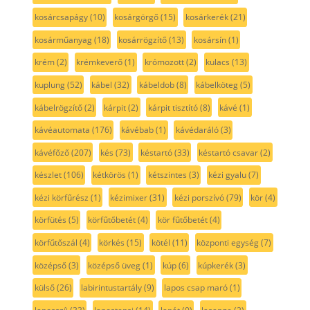
kosárcsapágy
(10)
kosárgörgő
(15)
kosárkerék
(21)
kosárműanyag
(18)
kosárrögzítő
(13)
kosársín
(1)
krém
(2)
krémkeverő
(1)
krómozott
(2)
kulacs
(13)
kuplung
(52)
kábel
(32)
kábeldob
(8)
kábelköteg
(5)
kábelrögzítő
(2)
kárpit
(2)
kárpit tisztító
(8)
kávé
(1)
kávéautomata
(176)
kávébab
(1)
kávédaráló
(3)
kávéfőző
(207)
kés
(73)
késtartó
(33)
késtartó csavar
(2)
készlet
(106)
kétkörös
(1)
kétszintes
(3)
kézi gyalu
(7)
kézi körfűrész
(1)
kézimixer
(31)
kézi porszívó
(79)
kör
(4)
körfütés
(5)
körfűtőbetét
(4)
kör fűtőbetét
(4)
körfűtőszál
(4)
körkés
(15)
kötél
(11)
központi egység
(7)
középső
(3)
középső üveg
(1)
kúp
(6)
kúpkerék
(3)
külső
(26)
labirintustartály
(9)
lapos csap maró
(1)