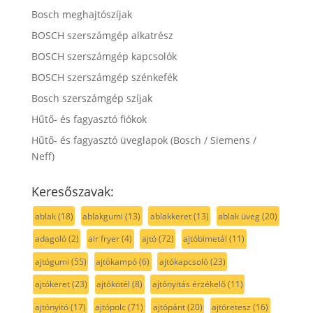
Bosch meghajtószíjak
BOSCH szerszámgép alkatrész
BOSCH szerszámgép kapcsolók
BOSCH szerszámgép szénkefék
Bosch szerszámgép szíjak
Hűtő- és fagyasztó fiókok
Hűtő- és fagyasztó üveglapok (Bosch / Siemens /
Neff)
Keresőszavak:
ablak
(18)
ablakgumi
(13)
ablakkeret
(13)
ablak üveg
(20)
adagoló
(2)
air fryer
(4)
ajtó
(72)
ajtóbimetál
(11)
ajtógumi
(55)
ajtókampó
(6)
ajtókapcsoló
(23)
ajtókeret
(23)
ajtókötél
(8)
ajtónyitás érzékelő
(11)
ajtónyitó
(17)
ajtópolc
(71)
ajtópánt
(20)
ajtóretesz
(16)