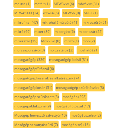
melitta
(1)
metélt
(1)
MFW3xxx
(6)
mfw6xxx
(31)
MFW45XXX
(24)
mfws4
(5)
MFWS6
(9)
Miele
(1)
mikrofilter
(47)
mikrohullámú sütő
(41)
mikroszűrő
(51)
mikró
(69)
mixer
(89)
mixergép
(6)
mixer szár
(22)
mixerszár
(19)
Mixx2Go
(6)
mixxo
(1)
mop
(2)
morzsaporszívó
(3)
morzsatálca
(2)
mosható
(21)
mosogatógép
(326)
mosogatógép-belső
(31)
mosogatógépfűtőszál
(6)
mosogatógépkosarak és alkatrészeik
(74)
mosogatógépkosár
(51)
mosogatógép szűrőkészlet
(3)
mosogatógép szűrőszett
(3)
mosógép
(298)
mosógépablakgumi
(9)
mosógép fűtőszál
(17)
Mosógép leeresztő szivattyú
(10)
mosógépszelep
(2)
Mosógép szivattyúszűrő
(7)
mosógép szíj
(16)