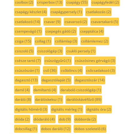
coolbox
(2)
crisperbox
(13)
csapágy
(55)
csapágyfedél
(2)
csapágy készlet
(4)
csapágypersely
(1)
csatlakozás
(2)
csatlakozó
(14)
csavar
(9)
csavarozó
(2)
csavartakaró
(5)
csempevágó
(1)
csepegés gátló
(2)
csepptálca
(4)
csiga
(15)
csillag
(1)
csillámlap
(3)
csillámlemez
(2)
csiszoló
(5)
csiszológép
(3)
csukló persely
(1)
csésze tartó
(7)
csúszógyűrű
(1)
csúszósines gérvágó
(3)
csúszószán
(1)
cső
(36)
csőbilincs
(4)
csőcsatlakozó
(3)
dagasztó
(13)
dagasztólapát
(5)
dagasztószár
(14)
damil
(4)
damiltartó
(4)
daraboló csiszológép
(1)
daráló
(8)
darálóskeksz
(1)
darálóskávéfőző
(89)
digitális hőmérő
(3)
digitális mérleg
(1)
digitális óra
(2)
dióda
(2)
diódaráló
(4)
dob
(9)
dobborda
(2)
dobcsillag
(1)
dobos daráló
(12)
dobos szeletelő
(6)