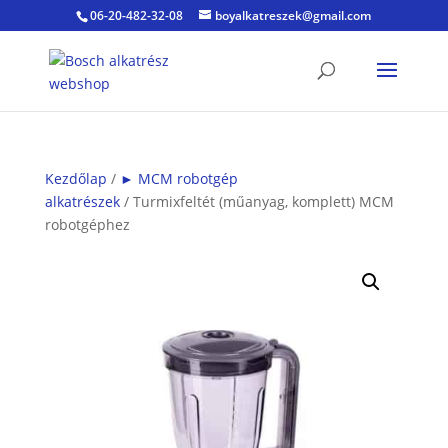
06-20-482-32-08
boyalkatreszek@gmail.com
Kezdőlap
/
► MCM robotgép
alkatrészek
/ Turmixfeltét (műanyag, komplett) MCM
robotgéphez