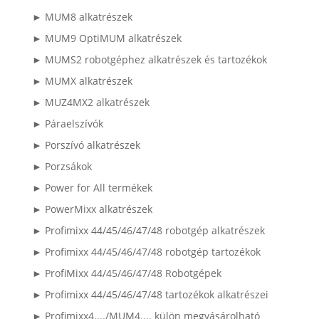
► MUM8 alkatrészek
► MUM9 OptiMUM alkatrészek
► MUMS2 robotgéphez alkatrészek és tartozékok
► MUMX alkatrészek
► MUZ4MX2 alkatrészek
► Páraelszívók
► Porszívó alkatrészek
► Porzsákok
► Power for All termékek
► PowerMixx alkatrészek
► Profimixx 44/45/46/47/48 robotgép alkatrészek
► Profimixx 44/45/46/47/48 robotgép tartozékok
► ProfiMixx 44/45/46/47/48 Robotgépek
► Profimixx 44/45/46/47/48 tartozékok alkatrészei
► Profimixx4..../MUM4.... külön megvásárolható