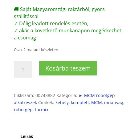
🚚 Saját Magyarországi raktárból, gyors
szállítással
✓ Délig leadott rendelés esetén,
✓ akár a következő munkanapon megérkezhet
a csomag
Csak 2 maradt készleten
Turmixfeltét
Kosárba teszem
(műanyag,
komplett)
MCM
robotgéphez
Cikkszám:
00743882
Kategória:
► MCM robotgép
mennyiség
alkatrészek
Címkék:
kehely
,
komplett
,
MCM
,
műanyag
,
robotgép
,
turmix
Leírás