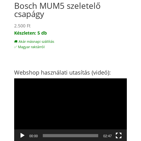
Bosch MUM5 szeletelő
csapágy
2.500
Ft
Készleten: 5 db
🚚 Akár másnapi szállítás
✅ Magyar raktárról
Webshop használati utasítás (videó):
Videólejátszó
00:00
02:47