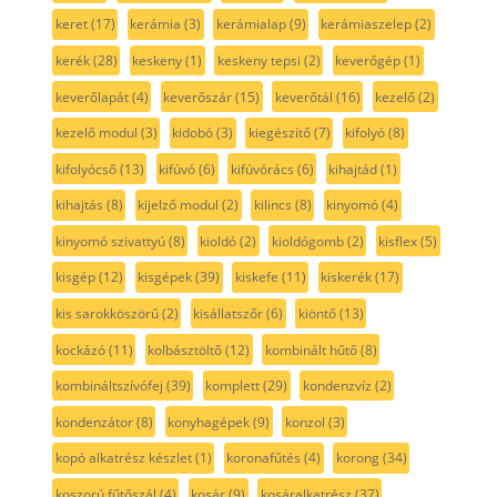
keret
(17)
kerámia
(3)
kerámialap
(9)
kerámiaszelep
(2)
kerék
(28)
keskeny
(1)
keskeny tepsi
(2)
keverőgép
(1)
keverőlapát
(4)
keverőszár
(15)
keverőtál
(16)
kezelő
(2)
kezelő modul
(3)
kidobó
(3)
kiegészítő
(7)
kifolyó
(8)
kifolyócső
(13)
kifúvó
(6)
kifúvórács
(6)
kihajtád
(1)
kihajtás
(8)
kijelző modul
(2)
kilincs
(8)
kinyomó
(4)
kinyomó szivattyú
(8)
kioldó
(2)
kioldógomb
(2)
kisflex
(5)
kisgép
(12)
kisgépek
(39)
kiskefe
(11)
kiskerék
(17)
kis sarokköszörű
(2)
kisállatszőr
(6)
kiöntő
(13)
kockázó
(11)
kolbásztöltő
(12)
kombinált hűtő
(8)
kombináltszívófej
(39)
komplett
(29)
kondenzvíz
(2)
kondenzátor
(8)
konyhagépek
(9)
konzol
(3)
kopó alkatrész készlet
(1)
koronafűtés
(4)
korong
(34)
koszorú fűtőszál
(4)
kosár
(9)
kosáralkatrész
(37)