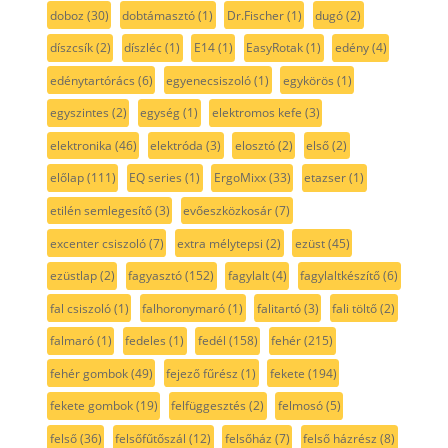
doboz
(30)
dobtámasztó
(1)
Dr.Fischer
(1)
dugó
(2)
díszcsík
(2)
díszléc
(1)
E14
(1)
EasyRotak
(1)
edény
(4)
edénytartórács
(6)
egyenecsiszoló
(1)
egykörös
(1)
egyszintes
(2)
egység
(1)
elektromos kefe
(3)
elektronika
(46)
elektróda
(3)
elosztó
(2)
első
(2)
előlap
(111)
EQ series
(1)
ErgoMixx
(33)
etazser
(1)
etilén semlegesítő
(3)
evőeszközkosár
(7)
excenter csiszoló
(7)
extra mélytepsi
(2)
ezüst
(45)
ezüstlap
(2)
fagyasztó
(152)
fagylalt
(4)
fagylaltkészítő
(6)
fal csiszoló
(1)
falhoronymaró
(1)
falitartó
(3)
fali töltő
(2)
falmaró
(1)
fedeles
(1)
fedél
(158)
fehér
(215)
fehér gombok
(49)
fejező fűrész
(1)
fekete
(194)
fekete gombok
(19)
felfüggesztés
(2)
felmosó
(5)
felső
(36)
felsőfűtőszál
(12)
felsőház
(7)
felső házrész
(8)