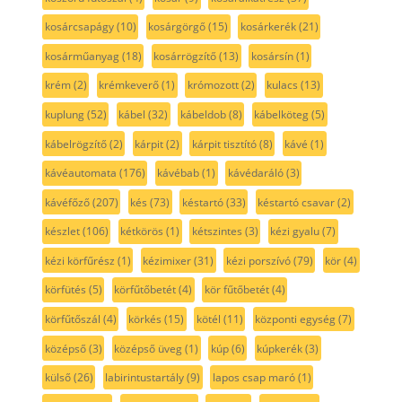
kosárcsapágy
(10)
kosárgörgő
(15)
kosárkerék
(21)
kosárműanyag
(18)
kosárrögzítő
(13)
kosársín
(1)
krém
(2)
krémkeverő
(1)
krómozott
(2)
kulacs
(13)
kuplung
(52)
kábel
(32)
kábeldob
(8)
kábelköteg
(5)
kábelrögzítő
(2)
kárpit
(2)
kárpit tisztító
(8)
kávé
(1)
kávéautomata
(176)
kávébab
(1)
kávédaráló
(3)
kávéfőző
(207)
kés
(73)
késtartó
(33)
késtartó csavar
(2)
készlet
(106)
kétkörös
(1)
kétszintes
(3)
kézi gyalu
(7)
kézi körfűrész
(1)
kézimixer
(31)
kézi porszívó
(79)
kör
(4)
körfütés
(5)
körfűtőbetét
(4)
kör fűtőbetét
(4)
körfűtőszál
(4)
körkés
(15)
kötél
(11)
központi egység
(7)
középső
(3)
középső üveg
(1)
kúp
(6)
kúpkerék
(3)
külső
(26)
labirintustartály
(9)
lapos csap maró
(1)