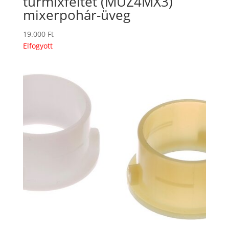
turmixfeltét (MUZ4MX3)
mixerpohár-üveg
19.000
Ft
Elfogyott