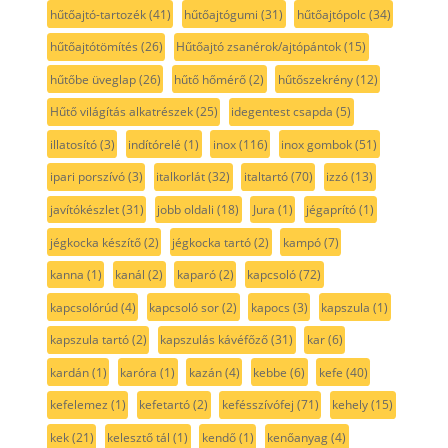
hűtőajtó-tartozék
(41)
hűtőajtógumi
(31)
hűtőajtópolc
(34)
hűtőajtótömítés
(26)
Hűtőajtó zsanérok/ajtópántok
(15)
hűtőbe üveglap
(26)
hűtő hőmérő
(2)
hűtőszekrény
(12)
Hűtő világítás alkatrészek
(25)
idegentest csapda
(5)
illatosító
(3)
indítórelé
(1)
inox
(116)
inox gombok
(51)
ipari porszívó
(3)
italkorlát
(32)
italtartó
(70)
izzó
(13)
javítókészlet
(31)
jobb oldali
(18)
Jura
(1)
jégaprító
(1)
jégkocka készítő
(2)
jégkocka tartó
(2)
kampó
(7)
kanna
(1)
kanál
(2)
kaparó
(2)
kapcsoló
(72)
kapcsolórúd
(4)
kapcsoló sor
(2)
kapocs
(3)
kapszula
(1)
kapszula tartó
(2)
kapszulás kávéfőző
(31)
kar
(6)
kardán
(1)
karóra
(1)
kazán
(4)
kebbe
(6)
kefe
(40)
kefelemez
(1)
kefetartó
(2)
kefésszívófej
(71)
kehely
(15)
kek
(21)
kelesztő tál
(1)
kendő
(1)
kenőanyag
(4)