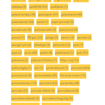
oldallap
(4)
optiMUM
(63)
padlókefe
(1)
palack-tartály
(34)
palackpolc
(47)
palacktartó
(40)
palacktároló
(34)
panel
(1)
papír porzsák
(5)
paradicsom
(4)
parketta kefe
(2)
passzírozó
(9)
paszta
(1)
PB gáz
(25)
penge
(5)
perem
(3)
persely
(2)
pezsgő szín
(2)
pihefogó
(3)
piheszűrő
(3)
pink
(1)
pipa
(2)
piros
(46)
pohár
(8)
pohártartó
(1)
polc
(51)
polckeret
(2)
polisztirol fűrész
(1)
Poly-v szíj
(12)
polírozógép
(1)
por
(1)
porleválasztó
(1)
porszívó
(454)
porszívócső
(9)
porszívókefe
(45)
Porszívó motor
(15)
porszívómotor
(14)
porszűrő
(62)
portartály
(46)
porzsák
(25)
porzsák nélküli
(9)
porzsáktartó
(8)
porzsáktartóbetét
(5)
porzsáktartóegység
(6)