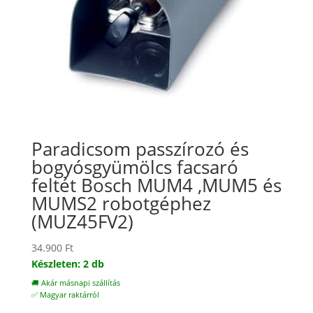
Paradicsom passzírozó és
bogyósgyümölcs facsaró
feltét Bosch MUM4 ,MUM5 és
MUMS2 robotgéphez
(MUZ45FV2)
34.900
Ft
Készleten: 2 db
🚚 Akár másnapi szállítás
✅ Magyar raktárról