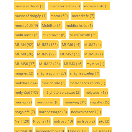
mosószerfedél
(2)
mosószertartó
(25)
mosószárító
(5)
mosószárítógép
(1)
motor
(69)
motorkefe
(7)
motorvédő
(9)
MultiBox
(4)
multifunkciós
(1)
multi mixer
(6)
multimixer
(6)
MultiTalent8
(29)
MUM4
(92)
MUM5
(185)
MUM6
(14)
MUM7
(4)
MUM8
(26)
MUM9
(92)
MUMS2
(72)
MUMS4
(1)
MUMS6
(37)
MUMS8
(28)
MUMX
(16)
myMixx
(1)
mágnes
(2)
mágnesgumi
(27)
mágnesszelep
(7)
mákdaráló
(4)
mák daráló
(2)
méhviaszos kendő
(1)
mélyhűtő
(108)
mélyhűtőleolvasztó
(2)
mélytepsi
(13)
mérleg
(2)
mérőpohár
(6)
műanyag
(31)
nagyflex
(5)
nagykefe
(7)
narancssárga
(3)
nedvesköszörű
(1)
Neff
(20)
Nivona
(1)
nofrost
(13)
no frost
(2)
ntc
(3)
nyitófül
(8)
nyomógomb
(19)
O-gyűrű
(20)
olajsütő
(1)