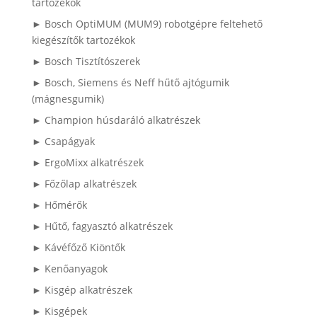
tartozékok
► Bosch OptiMUM (MUM9) robotgépre feltehető
kiegészítők tartozékok
► Bosch Tisztítószerek
► Bosch, Siemens és Neff hűtő ajtógumik
(mágnesgumik)
► Champion húsdaráló alkatrészek
► Csapágyak
► ErgoMixx alkatrészek
► Főzőlap alkatrészek
► Hőmérők
► Hűtő, fagyasztó alkatrészek
► Kávéfőző Kiöntők
► Kenőanyagok
► Kisgép alkatrészek
► Kisgépek