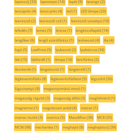
laposszíj
(33)
lapostepsi
(14)
lapát
(9)
lasange
(2)
lassúprés
(4)
lassú prés
(4)
led
(1)
LED lámpa
(20)
leeresztő
(2)
leeresztő cső
(1)
leeresztő szivattyú
(10)
lefedés
(7)
lemez
(5)
lencse
(1)
lengéscsillapító
(14)
lengőkar
(6)
lengő szúrófűrész
(1)
leolvasztó
(4)
lila
(4)
logó
(5)
LowFrost
(5)
lyukasztó
(2)
lyuktárcsa
(34)
láb
(15)
lábfürdő
(1)
lámpa
(16)
láncfűrész
(2)
lánckerék
(1)
lángelosztó
(1)
lángterelő
(1)
légkeverésfűtés
(8)
légkeverésfűtőtest
(5)
légszűrő
(50)
lúgszivattyú
(8)
magasnyomású mosó
(1)
magasság rögzítő
(3)
magasság állító
(3)
maghőmérő
(1)
magnetron
(1)
magnézium anód
(4)
matrac
(1)
matrac tiszító
(3)
matrica
(5)
MaxoMixx
(38)
MC8
(35)
MCM
(98)
mechanika
(1)
meghajtó
(8)
meghajtószíj
(39)