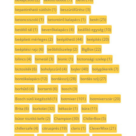
bepattintható sütősín
(1)
beszúrófűrész
(3)
betoncsiszoló
(1)
betontörő kalapács
(1)
betét
(25)
betöltő tál
(1)
beverőkalapács
(4)
beállító egység
(10)
beépített mérleges
(2)
beépíthető
(44)
beépítés
(20)
beépítési rajz
(6)
beőblítőszelep
(2)
BigBox
(22)
bilincs
(4)
bimetál
(3)
bionic
(1)
biztonsági szelep
(1)
biztosíték
(6)
boholyszűrő
(4)
bojler
(40)
bolygókerék
(7)
bontókalapács
(12)
bordásszíj
(28)
bordás szíj
(27)
borhűtő
(4)
bortartó
(6)
bosch
(3)
Bosch sütő kiegészítő
(1)
botmixer
(101)
botmixerszár
(20)
Brita
(6)
burkolat
(32)
békazár
(1)
búra
(11)
bútor tisztító kefe
(2)
Champion
(30)
ChillerBox
(5)
chillersafe
(4)
citrusprés
(19)
claris
(1)
CleverMixx
(21)