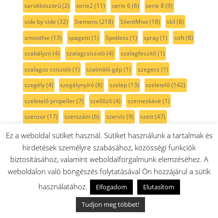
sarokköszörű
(2)
serie2
(11)
serie 6
(6)
serie 8
(9)
side by side
(32)
Siemens
(218)
SilentMixx
(18)
skil
(8)
smoothie
(13)
spagetti
(1)
Spotless
(1)
spray
(1)
stift
(8)
szabályzó
(4)
szalagcsiszoló
(4)
szalagfeszítő
(1)
szalagos csiszoló
(1)
szatináló gép
(1)
szegecs
(1)
szegély
(4)
szegélynyíró
(8)
szelep
(13)
szeletelő
(142)
szeletelő propeller
(7)
szellőző
(4)
szemeskávé
(1)
szenzor
(17)
szerszám
(6)
szervíz
(9)
szett
(47)
szikra
(11)
szikrafej
(2)
szikragyűjtó
(8)
szikráztató
(6)
Ez a weboldal sütiket használ. Sütiket használunk a tartalmak és
hirdetések személyre szabásához, közösségi funkciók
szilikon
(13)
szilikonzsír
(2)
szimering
(28)
szitaszűrő
(5)
biztosításához, valamint weboldalforgalmunk elemzéséhez. A
szivattyú
(29)
szivattyúház
(4)
szán
(4)
szárny
(3)
weboldalon való böngészés folytatásával Ön hozzájárul a sütik
szárítógép
(106)
szárítógépajtó
(13)
szárítógép szíj
(15)
használatához.
Elfogadom
Elutasítom
szárítógépszűrő
(4)
szénfilter
(4)
szénkefe
(41)
Tudjon meg többet!
szénkefe pár
(22)
szénkefe tartó
(4)
szénszűrő
(1)