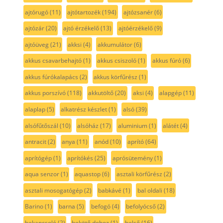
ajtórugó
(11)
ajtótartozék
(194)
ajtózsanér
(6)
ajtózár
(20)
ajtó érzékelő
(13)
ajtóérzékelő
(9)
ajtóüveg
(21)
akksi
(4)
akkumulátor
(6)
akkus csavarbehajtó
(1)
akkus csiszoló
(1)
akkus fúró
(6)
akkus fúrókalapács
(2)
akkus körfűrész
(1)
akkus porszívó
(118)
akkutöltő
(20)
aksi
(4)
alapgép
(11)
alaplap
(5)
alkatrész készlet
(1)
alsó
(39)
alsófűtőszál
(10)
alsóház
(17)
aluminium
(1)
alátét
(4)
antracit
(2)
anya
(11)
anód
(10)
aprító
(64)
aprítógép
(1)
aprítókés
(25)
aprósütemény
(1)
aqua senzor
(1)
aquastop
(6)
asztali körfűrész
(2)
asztali mosogatógép
(2)
babkávé
(1)
bal oldali
(18)
Barino
(1)
barna
(5)
befogó
(4)
befolyócső
(2)
bekapcsoló
(2)
bekötő doboz
(1)
belső
(16)