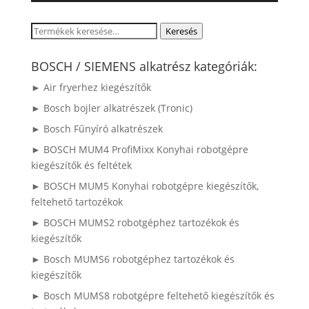
Keresés
Keresés
a
következőre:
BOSCH / SIEMENS alkatrész kategóriák:
► Air fryerhez kiegészítők
► Bosch bojler alkatrészek (Tronic)
► Bosch Fűnyíró alkatrészek
► BOSCH MUM4 ProfiMixx Konyhai robotgépre
kiegészítők és feltétek
► BOSCH MUM5 Konyhai robotgépre kiegészítők,
feltehető tartozékok
► BOSCH MUMS2 robotgéphez tartozékok és
kiegészítők
► Bosch MUMS6 robotgéphez tartozékok és
kiegészítők
► Bosch MUMS8 robotgépre feltehető kiegészítők és