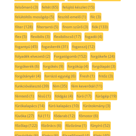
felsőmaró
(3)
feltét
(65)
felújító készlet
(15)
felültöltős mosógép
(5)
feszítő emelő
(1)
filc
(3)
filter
(128)
filtertartó
(5)
finom szűrő
(3)
fiók
(133)
flex
(5)
flexibilis
(3)
flexibiliscső
(17)
fogadó
(4)
fogantyú
(45)
fogaskerék
(31)
fogasszíj
(12)
folyadék elvezető
(2)
Forgatógomb
(152)
forgókefe
(24)
forgókerék
(6)
forgókés
(9)
forgókúp
(4)
forgólapát
(3)
forgótányér
(4)
forrázó egység
(6)
Fresh
(1)
fritőz
(3)
funkcióválasztó
(39)
fém
(35)
fém keverőtál
(11)
fémtető
(1)
fésű
(1)
földgáz
(4)
fúró
(17)
fúrógép
(19)
fúrókalapács
(14)
fúró kalapács
(10)
fúrótokmány
(3)
fúvóka
(27)
fül
(11)
fődarab
(12)
főmotor
(6)
főzőlap
(122)
főzőrács
(6)
főzőzóna
(1)
fűnyíró
(52)
fűnyírókés
(6)
fűrész
(6)
fűszellőztető
(4)
fűtés
(40)