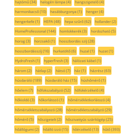
hajtómű
(34)
halogén lámpa
(4)
hangszigetelő
(4)
harmonikacső
(10)
hasábburgonya
(1)
henger
(4)
hengerkefe
(1)
HEPA
(48)
hepa szűrő
(62)
hollander
(2)
HomeProfessional
(144)
homlokkerék
(3)
hordozható
(5)
horog
(3)
horzsakő
(1)
hosszbordás szíj
(28)
hosszbordásszíj
(16)
hurkatöltő
(6)
huzal
(1)
huzat
(1)
HydroFresh
(1)
hyperFresh
(3)
hálózati kábel
(1)
három
(2)
hátlap
(2)
hátsó
(7)
ház
(1)
házrész
(63)
húsdaráló
(189)
húsdaráló ház
(15)
húshőmérő
(1)
hőelem
(7)
hőfokszabályzó
(52)
hőfokérzékelő
(4)
hőkioldó
(3)
hőkorlátozó
(1)
hőmérsékletkorlátozó
(4)
hőmérsékletszabályozó
(28)
hőmérsékletszabályzó
(29)
hőmérő
(5)
hőszigetelt
(2)
hőszivattyús szárítógép
(25)
hőállógumi
(2)
hőálló izzó
(15)
hőérzékelő
(13)
hűtő
(393)