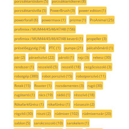
porzsáktartóidom
(5)
porzsáktartókeret
(8)
porzsáktartóvilla
(5)
PowerBrush
(3)
power edition
(1)
powerforall
(6)
powermaxx
(1)
prizma
(1)
ProAnimal
(25)
profimixx / MUM44/45/46/47/48
(156)
profimixx / MUM44/45/46/47/48 keverő
(1)
propeller
(3)
préselőegység
(14)
PTC
(1)
pumpa
(21)
pálcahőmérő
(1)
pár
(2)
páraelszívó
(22)
pároló
(1)
rajz
(3)
rekesz
(30)
rendszer
(1)
reszelelő
(5)
reszelő
(18)
rezgőcsiszoló
(3)
robotgép
(380)
robot porszívó
(15)
robotporszívó
(11)
Rotak
(15)
Roxxter
(1)
rozsdamentes
(3)
rugó
(30)
rugótartó
(1)
rács
(19)
rádió
(1)
résszívó
(18)
Rókafarkfűrész
(1)
rókafűrész
(1)
rózsaszín
(2)
rögzítő
(30)
röszti
(2)
rúdmixer
(102)
rúdmixerszár
(20)
sablon
(5)
sarokcsiszoló
(10)
sarokelem
(1)