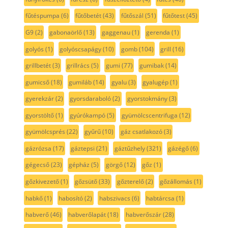
fűtéspumpa
(6)
fűtőbetét
(43)
fűtőszál
(51)
fűtőtest
(45)
G9
(2)
gabonaörlő
(13)
gaggenau
(1)
gerenda
(1)
golyós
(1)
golyóscsapágy
(10)
gomb
(104)
grill
(16)
grillbetét
(3)
grillrács
(5)
gumi
(77)
gumibak
(14)
gumicső
(18)
gumiláb
(14)
gyalu
(3)
gyalugép
(1)
gyerekzár
(2)
gyorsdaraboló
(2)
gyorstokmány
(3)
gyorstöltő
(1)
gyúrókampó
(5)
gyümölcscentrifuga
(12)
gyümölcsprés
(22)
gyűrű
(10)
gáz csatlakozó
(3)
gázrózsa
(17)
gáztepsi
(21)
gáztűzhely
(321)
gázégő
(6)
gégecső
(23)
gépház
(5)
görgő
(12)
gőz
(1)
gőzkivezető
(1)
gőzsütő
(33)
gőzterelő
(2)
gőzállomás
(1)
habkő
(1)
habosító
(2)
habszivacs
(6)
habtárcsa
(1)
habverő
(46)
habverőlapát
(18)
habverőszár
(28)