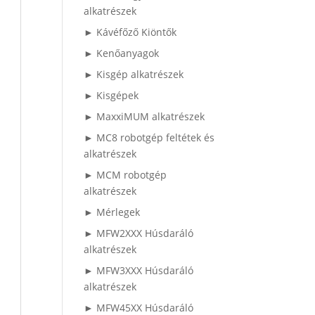
alkatrészek
► Kávéfőző Kiöntők
► Kenőanyagok
► Kisgép alkatrészek
► Kisgépek
► MaxxiMUM alkatrészek
► MC8 robotgép feltétek és
alkatrészek
► MCM robotgép
alkatrészek
► Mérlegek
► MFW2XXX Húsdaráló
alkatrészek
► MFW3XXX Húsdaráló
alkatrészek
► MFW45XX Húsdaráló