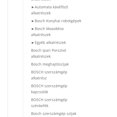
►Automata kávéfőző
alkatrészek
►Bosch Konyhai robotgépek
►Bosch MaxoMixx
alkatrészek
►Egyéb alkatrészek
Bosch Ipari Porszívó
alkatrészek
Bosch meghajtószíjak
BOSCH szerszámgép
alkatrész
BOSCH szerszámgép
kapcsolók
BOSCH szerszámgép
szénkefék
Bosch szerszámgép szíjak