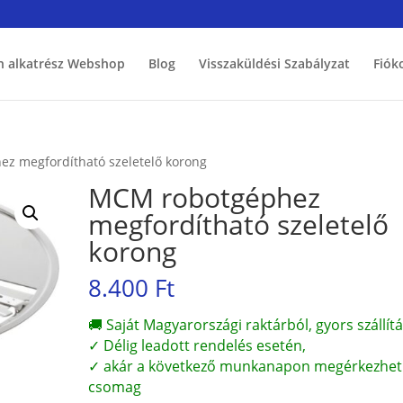
h alkatrész Webshop
Blog
Visszaküldési Szabályzat
Fiók
z megfordítható szeletelő korong
MCM robotgéphez
megfordítható szeletelő
korong
8.400
Ft
🚚 Saját Magyarországi raktárból, gyors szállítá
✓ Délig leadott rendelés esetén,
✓ akár a következő munkanapon megérkezhet
csomag