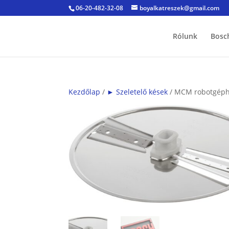
06-20-482-32-08
boyalkatreszek@gmail.com
Rólunk
Bosc
Kezdőlap
/
► Szeletelő kések
/ MCM robotgéphe