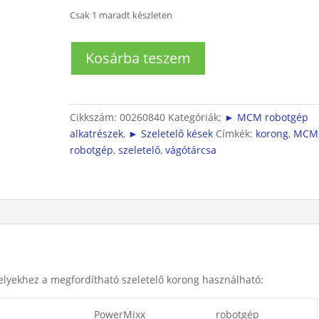
Csak 1 maradt készleten
MCM
Kosárba teszem
robotgéphez
megfordítható
szeletelő
korong
Cikkszám:
00260840
Kategóriák:
► MCM robotgép
mennyiség
alkatrészek
,
► Szeletelő kések
Címkék:
korong
,
MCM
robotgép
,
szeletelő
,
vágótárcsa
lyekhez a megfordítható szeletelő korong használható:
PowerMixx
robotgép