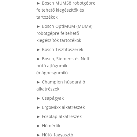
► Bosch MUMS8 robotgépre
feltehető kiegészítők és
tartozékok
► Bosch OptiMUM (MUM9)
robotgépre feltehető
kiegészítők tartozékok
► Bosch Tisztítószerek
► Bosch, Siemens és Neff
hűtő ajtógumik
(mágnesgumik)
► Champion húsdaráló
alkatrészek
► Csapágyak
► ErgoMixx alkatrészek
► Főzőlap alkatrészek
► Hőmérők
► Hűtő, fagyasztó