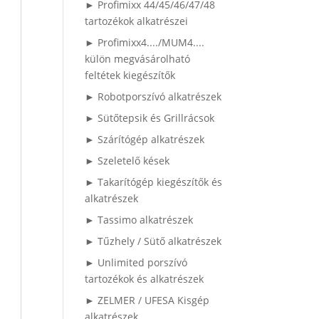
► Profimixx 44/45/46/47/48
tartozékok alkatrészei
► Profimixx4..../MUM4....
külön megvásárolható
feltétek kiegészítők
► Robotporszívó alkatrészek
► Sütőtepsik és Grillrácsok
► Szárítógép alkatrészek
► Szeletelő kések
► Takarítógép kiegészítők és
alkatrészek
► Tassimo alkatrészek
► Tűzhely / Sütő alkatrészek
► Unlimited porszívó
tartozékok és alkatrészek
► ZELMER / UFESA Kisgép
alkatrészek