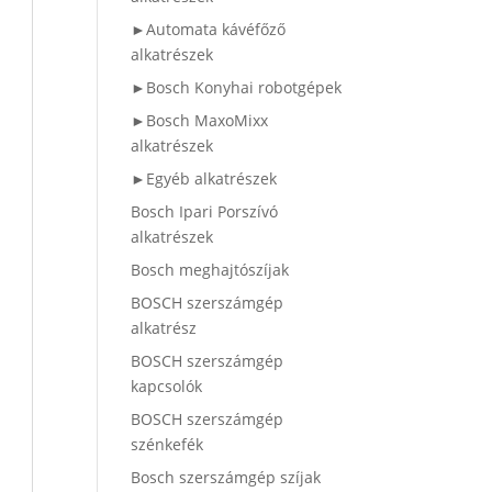
►Automata kávéfőző
alkatrészek
►Bosch Konyhai robotgépek
►Bosch MaxoMixx
alkatrészek
►Egyéb alkatrészek
Bosch Ipari Porszívó
alkatrészek
Bosch meghajtószíjak
BOSCH szerszámgép
alkatrész
BOSCH szerszámgép
kapcsolók
BOSCH szerszámgép
szénkefék
Bosch szerszámgép szíjak