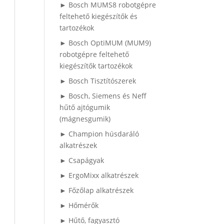
► Bosch MUMS8 robotgépre
feltehető kiegészítők és
tartozékok
► Bosch OptiMUM (MUM9)
robotgépre feltehető
kiegészítők tartozékok
► Bosch Tisztítószerek
► Bosch, Siemens és Neff
hűtő ajtógumik
(mágnesgumik)
► Champion húsdaráló
alkatrészek
► Csapágyak
► ErgoMixx alkatrészek
► Főzőlap alkatrészek
► Hőmérők
► Hűtő, fagyasztó