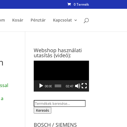
0 Termék
om
Kosár
Pénztár
Kapcsolat
Webshop használati
utasítás (videó):
n
Videólejátszó
ssal
00:00
02:47
 a
Keresés
a
Keresés
következőre:
BOSCH / SIEMENS