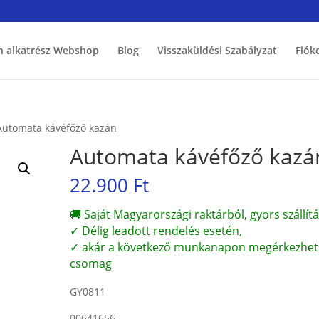
h alkatrész Webshop
Blog
Visszaküldési Szabályzat
Fiók
Automata kávéfőző kazán
Automata kávéfőző kazá
22.900
Ft
🚚 Saját Magyarországi raktárból, gyors szállítá
✓ Délig leadott rendelés esetén,
✓ akár a következő munkanapon megérkezhet
csomag
GY0811
00641656