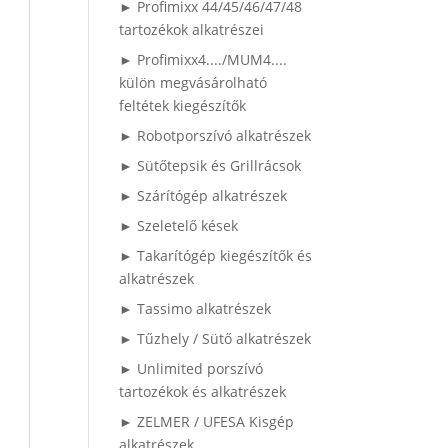
► Profimixx 44/45/46/47/48
tartozékok alkatrészei
► Profimixx4..../MUM4....
külön megvásárolható
feltétek kiegészítők
► Robotporszívó alkatrészek
► Sütőtepsik és Grillrácsok
► Szárítógép alkatrészek
► Szeletelő kések
► Takarítógép kiegészítők és
alkatrészek
► Tassimo alkatrészek
► Tűzhely / Sütő alkatrészek
► Unlimited porszívó
tartozékok és alkatrészek
► ZELMER / UFESA Kisgép
alkatrészek