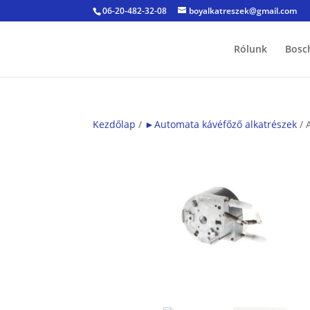
06-20-482-32-08
boyalkatreszek@gmail.com
Rólunk
Bosc
Kezdőlap
/
►Automata kávéfőző alkatrészek
/ 