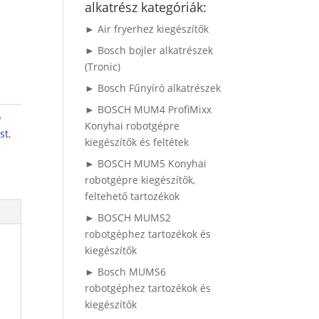
alkatrész kategóriák:
► Air fryerhez kiegészítők
► Bosch bojler alkatrészek
(Tronic)
► Bosch Fűnyíró alkatrészek
► BOSCH MUM4 ProfiMixx
ő
Konyhai robotgépre
st
,
kiegészítők és feltétek
► BOSCH MUM5 Konyhai
robotgépre kiegészítők,
feltehető tartozékok
► BOSCH MUMS2
robotgéphez tartozékok és
kiegészítők
► Bosch MUMS6
robotgéphez tartozékok és
kiegészítők