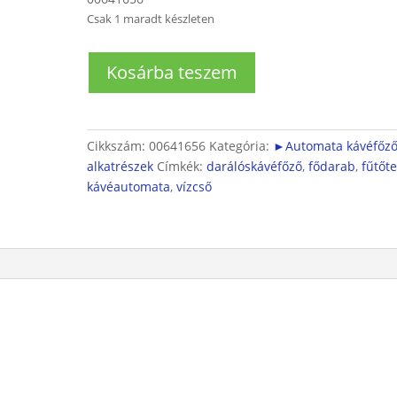
Csak 1 maradt készleten
Automata
Kosárba teszem
kávéfőző
kazán
mennyiség
Cikkszám:
00641656
Kategória:
►Automata kávéfőz
alkatrészek
Címkék:
darálóskávéfőző
,
fődarab
,
fűtőte
kávéautomata
,
vízcső