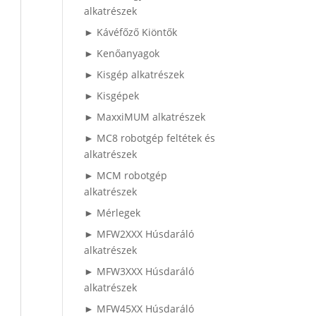
alkatrészek
► Kávéfőző Kiöntők
► Kenőanyagok
► Kisgép alkatrészek
► Kisgépek
► MaxxiMUM alkatrészek
► MC8 robotgép feltétek és
alkatrészek
► MCM robotgép
alkatrészek
► Mérlegek
► MFW2XXX Húsdaráló
alkatrészek
► MFW3XXX Húsdaráló
alkatrészek
► MFW45XX Húsdaráló