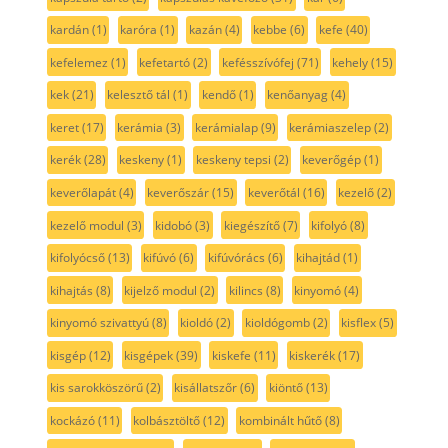
kardán
(1)
karóra
(1)
kazán
(4)
kebbe
(6)
kefe
(40)
kefelemez
(1)
kefetartó
(2)
kefésszívófej
(71)
kehely
(15)
kek
(21)
kelesztő tál
(1)
kendő
(1)
kenőanyag
(4)
keret
(17)
kerámia
(3)
kerámialap
(9)
kerámiaszelep
(2)
kerék
(28)
keskeny
(1)
keskeny tepsi
(2)
keverőgép
(1)
keverőlapát
(4)
keverőszár
(15)
keverőtál
(16)
kezelő
(2)
kezelő modul
(3)
kidobó
(3)
kiegészítő
(7)
kifolyó
(8)
kifolyócső
(13)
kifúvó
(6)
kifúvórács
(6)
kihajtád
(1)
kihajtás
(8)
kijelző modul
(2)
kilincs
(8)
kinyomó
(4)
kinyomó szivattyú
(8)
kioldó
(2)
kioldógomb
(2)
kisflex
(5)
kisgép
(12)
kisgépek
(39)
kiskefe
(11)
kiskerék
(17)
kis sarokköszörű
(2)
kisállatszőr
(6)
kiöntő
(13)
kockázó
(11)
kolbásztöltő
(12)
kombinált hűtő
(8)