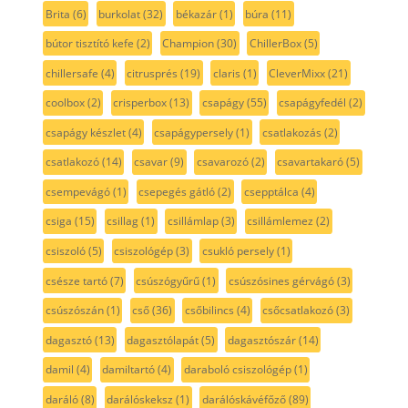
Brita
(6)
burkolat
(32)
békazár
(1)
búra
(11)
bútor tisztító kefe
(2)
Champion
(30)
ChillerBox
(5)
chillersafe
(4)
citrusprés
(19)
claris
(1)
CleverMixx
(21)
coolbox
(2)
crisperbox
(13)
csapágy
(55)
csapágyfedél
(2)
csapágy készlet
(4)
csapágypersely
(1)
csatlakozás
(2)
csatlakozó
(14)
csavar
(9)
csavarozó
(2)
csavartakaró
(5)
csempevágó
(1)
csepegés gátló
(2)
csepptálca
(4)
csiga
(15)
csillag
(1)
csillámlap
(3)
csillámlemez
(2)
csiszoló
(5)
csiszológép
(3)
csukló persely
(1)
csésze tartó
(7)
csúszógyűrű
(1)
csúszósines gérvágó
(3)
csúszószán
(1)
cső
(36)
csőbilincs
(4)
csőcsatlakozó
(3)
dagasztó
(13)
dagasztólapát
(5)
dagasztószár
(14)
damil
(4)
damiltartó
(4)
daraboló csiszológép
(1)
daráló
(8)
darálóskeksz
(1)
darálóskávéfőző
(89)