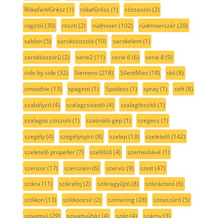
Rókafarkfűrész
(1)
rókafűrész
(1)
rózsaszín
(2)
rögzítő
(30)
röszti
(2)
rúdmixer
(102)
rúdmixerszár
(20)
sablon
(5)
sarokcsiszoló
(10)
sarokelem
(1)
sarokköszörű
(2)
serie2
(11)
serie 6
(6)
serie 8
(9)
side by side
(32)
Siemens
(218)
SilentMixx
(18)
skil
(8)
smoothie
(13)
spagetti
(1)
Spotless
(1)
spray
(1)
stift
(8)
szabályzó
(4)
szalagcsiszoló
(4)
szalagfeszítő
(1)
szalagos csiszoló
(1)
szatináló gép
(1)
szegecs
(1)
szegély
(4)
szegélynyíró
(8)
szelep
(13)
szeletelő
(142)
szeletelő propeller
(7)
szellőző
(4)
szemeskávé
(1)
szenzor
(17)
szerszám
(6)
szervíz
(9)
szett
(47)
szikra
(11)
szikrafej
(2)
szikragyűjtó
(8)
szikráztató
(6)
szilikon
(13)
szilikonzsír
(2)
szimering
(28)
szitaszűrő
(5)
szivattyú
(29)
szivattyúház
(4)
szán
(4)
szárny
(3)