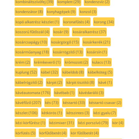
kombináltszívófej
(39)
komplett
(29)
kondenzvíz
(2)
kondenzátor
(8)
konyhagépek
(9)
konzol
(3)
kopó alkatrész készlet
(1)
koronafűtés
(4)
korong
(34)
koszorú fűtőszál
(4)
kosár
(9)
kosáralkatrész
(37)
kosárcsapágy
(10)
kosárgörgő
(15)
kosárkerék
(21)
kosárműanyag
(18)
kosárrögzítő
(13)
kosársín
(1)
krém
(2)
krémkeverő
(1)
krómozott
(2)
kulacs
(13)
kuplung
(52)
kábel
(32)
kábeldob
(8)
kábelköteg
(5)
kábelrögzítő
(2)
kárpit
(2)
kárpit tisztító
(8)
kávé
(1)
kávéautomata
(176)
kávébab
(1)
kávédaráló
(3)
kávéfőző
(207)
kés
(73)
késtartó
(33)
késtartó csavar
(2)
készlet
(106)
kétkörös
(1)
kétszintes
(3)
kézi gyalu
(7)
kézi körfűrész
(1)
kézimixer
(31)
kézi porszívó
(79)
kör
(4)
körfütés
(5)
körfűtőbetét
(4)
kör fűtőbetét
(4)