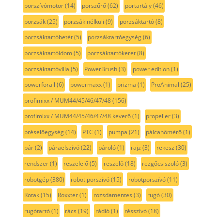
porszívómotor
(14)
porszűrő
(62)
portartály
(46)
porzsák
(25)
porzsák nélküli
(9)
porzsáktartó
(8)
porzsáktartóbetét
(5)
porzsáktartóegység
(6)
porzsáktartóidom
(5)
porzsáktartókeret
(8)
porzsáktartóvilla
(5)
PowerBrush
(3)
power edition
(1)
powerforall
(6)
powermaxx
(1)
prizma
(1)
ProAnimal
(25)
profimixx / MUM44/45/46/47/48
(156)
profimixx / MUM44/45/46/47/48 keverő
(1)
propeller
(3)
préselőegység
(14)
PTC
(1)
pumpa
(21)
pálcahőmérő
(1)
pár
(2)
páraelszívó
(22)
pároló
(1)
rajz
(3)
rekesz
(30)
rendszer
(1)
reszelelő
(5)
reszelő
(18)
rezgőcsiszoló
(3)
robotgép
(380)
robot porszívó
(15)
robotporszívó
(11)
Rotak
(15)
Roxxter
(1)
rozsdamentes
(3)
rugó
(30)
rugótartó
(1)
rács
(19)
rádió
(1)
résszívó
(18)