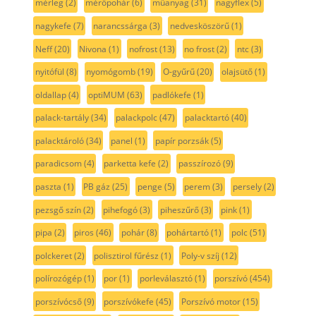
mérleg
(2)
mérőpohár
(6)
műanyag
(31)
nagyflex
(5)
nagykefe
(7)
narancssárga
(3)
nedvesköszörű
(1)
Neff
(20)
Nivona
(1)
nofrost
(13)
no frost
(2)
ntc
(3)
nyitófül
(8)
nyomógomb
(19)
O-gyűrű
(20)
olajsütő
(1)
oldallap
(4)
optiMUM
(63)
padlókefe
(1)
palack-tartály
(34)
palackpolc
(47)
palacktartó
(40)
palacktároló
(34)
panel
(1)
papír porzsák
(5)
paradicsom
(4)
parketta kefe
(2)
passzírozó
(9)
paszta
(1)
PB gáz
(25)
penge
(5)
perem
(3)
persely
(2)
pezsgő szín
(2)
pihefogó
(3)
piheszűrő
(3)
pink
(1)
pipa
(2)
piros
(46)
pohár
(8)
pohártartó
(1)
polc
(51)
polckeret
(2)
polisztirol fűrész
(1)
Poly-v szíj
(12)
polírozógép
(1)
por
(1)
porleválasztó
(1)
porszívó
(454)
porszívócső
(9)
porszívókefe
(45)
Porszívó motor
(15)