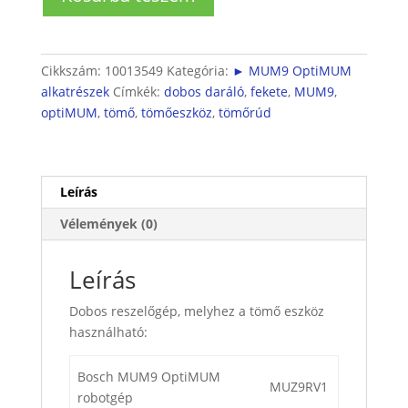
MUM9
dobos
darálóhoz
mennyiség
Cikkszám:
10013549
Kategória:
► MUM9 OptiMUM
alkatrészek
Címkék:
dobos daráló
,
fekete
,
MUM9
,
optiMUM
,
tömő
,
tömőeszköz
,
tömőrúd
Leírás
Vélemények (0)
Leírás
Dobos reszelőgép, melyhez a tömő eszköz
használható:
Bosch MUM9 OptiMUM
MUZ9RV1
robotgép