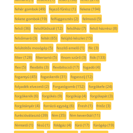
fehér gombok
(49)
fejező fűrész
(1)
fekete
(194)
fekete gombok
(19)
felfüggesztés
(2)
felmosó
(5)
felső
(36)
felsőfűtőszál
(12)
felsőház
(7)
felső házrész
(8)
felsőmaró
(3)
feltét
(65)
felújító készlet
(15)
felültöltős mosógép
(5)
feszítő emelő
(1)
filc
(3)
filter
(128)
filtertartó
(5)
finom szűrő
(3)
fiók
(133)
flex
(5)
flexibilis
(3)
flexibiliscső
(17)
fogadó
(4)
fogantyú
(45)
fogaskerék
(31)
fogasszíj
(12)
folyadék elvezető
(2)
Forgatógomb
(152)
forgókefe
(24)
forgókerék
(6)
forgókés
(9)
forgókúp
(4)
forgólapát
(3)
forgótányér
(4)
forrázó egység
(6)
Fresh
(1)
fritőz
(3)
funkcióválasztó
(39)
fém
(35)
fém keverőtál
(11)
fémtető
(1)
fésű
(1)
földgáz
(4)
fúró
(17)
fúrógép
(19)