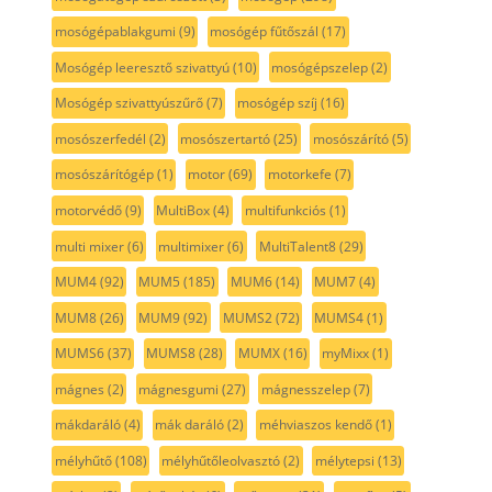
mosógépablakgumi
(9)
mosógép fűtőszál
(17)
Mosógép leeresztő szivattyú
(10)
mosógépszelep
(2)
Mosógép szivattyúszűrő
(7)
mosógép szíj
(16)
mosószerfedél
(2)
mosószertartó
(25)
mosószárító
(5)
mosószárítógép
(1)
motor
(69)
motorkefe
(7)
motorvédő
(9)
MultiBox
(4)
multifunkciós
(1)
multi mixer
(6)
multimixer
(6)
MultiTalent8
(29)
MUM4
(92)
MUM5
(185)
MUM6
(14)
MUM7
(4)
MUM8
(26)
MUM9
(92)
MUMS2
(72)
MUMS4
(1)
MUMS6
(37)
MUMS8
(28)
MUMX
(16)
myMixx
(1)
mágnes
(2)
mágnesgumi
(27)
mágnesszelep
(7)
mákdaráló
(4)
mák daráló
(2)
méhviaszos kendő
(1)
mélyhűtő
(108)
mélyhűtőleolvasztó
(2)
mélytepsi
(13)