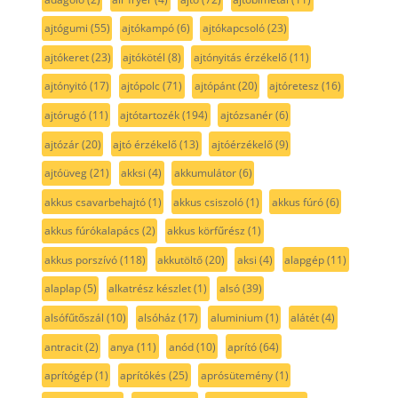
ajtógumi
(55)
ajtókampó
(6)
ajtókapcsoló
(23)
ajtókeret
(23)
ajtókötél
(8)
ajtónyitás érzékelő
(11)
ajtónyitó
(17)
ajtópolc
(71)
ajtópánt
(20)
ajtóretesz
(16)
ajtórugó
(11)
ajtótartozék
(194)
ajtózsanér
(6)
ajtózár
(20)
ajtó érzékelő
(13)
ajtóérzékelő
(9)
ajtóüveg
(21)
akksi
(4)
akkumulátor
(6)
akkus csavarbehajtó
(1)
akkus csiszoló
(1)
akkus fúró
(6)
akkus fúrókalapács
(2)
akkus körfűrész
(1)
akkus porszívó
(118)
akkutöltő
(20)
aksi
(4)
alapgép
(11)
alaplap
(5)
alkatrész készlet
(1)
alsó
(39)
alsófűtőszál
(10)
alsóház
(17)
aluminium
(1)
alátét
(4)
antracit
(2)
anya
(11)
anód
(10)
aprító
(64)
aprítógép
(1)
aprítókés
(25)
aprósütemény
(1)