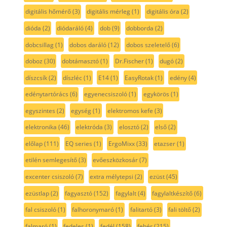
digitális hőmérő
(3)
digitális mérleg
(1)
digitális óra
(2)
dióda
(2)
diódaráló
(4)
dob
(9)
dobborda
(2)
dobcsillag
(1)
dobos daráló
(12)
dobos szeletelő
(6)
doboz
(30)
dobtámasztó
(1)
Dr.Fischer
(1)
dugó
(2)
díszcsík
(2)
díszléc
(1)
E14
(1)
EasyRotak
(1)
edény
(4)
edénytartórács
(6)
egyenecsiszoló
(1)
egykörös
(1)
egyszintes
(2)
egység
(1)
elektromos kefe
(3)
elektronika
(46)
elektróda
(3)
elosztó
(2)
első
(2)
előlap
(111)
EQ series
(1)
ErgoMixx
(33)
etazser
(1)
etilén semlegesítő
(3)
evőeszközkosár
(7)
excenter csiszoló
(7)
extra mélytepsi
(2)
ezüst
(45)
ezüstlap
(2)
fagyasztó
(152)
fagylalt
(4)
fagylaltkészítő
(6)
fal csiszoló
(1)
falhoronymaró
(1)
falitartó
(3)
fali töltő
(2)
falmaró
(1)
fedeles
(1)
fedél
(158)
fehér
(215)