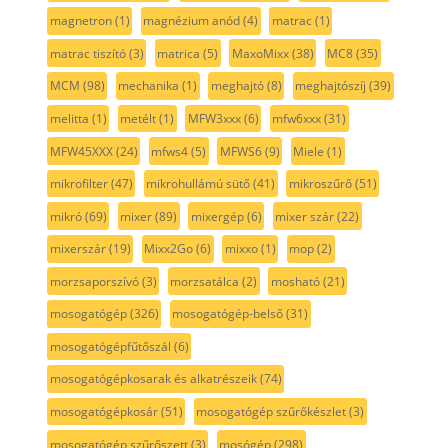
magnetron
(1)
magnézium anód
(4)
matrac
(1)
matrac tiszító
(3)
matrica
(5)
MaxoMixx
(38)
MC8
(35)
MCM
(98)
mechanika
(1)
meghajtó
(8)
meghajtószíj
(39)
melitta
(1)
metélt
(1)
MFW3xxx
(6)
mfw6xxx
(31)
MFW45XXX
(24)
mfws4
(5)
MFWS6
(9)
Miele
(1)
mikrofilter
(47)
mikrohullámú sütő
(41)
mikroszűrő
(51)
mikró
(69)
mixer
(89)
mixergép
(6)
mixer szár
(22)
mixerszár
(19)
Mixx2Go
(6)
mixxo
(1)
mop
(2)
morzsaporszívó
(3)
morzsatálca
(2)
mosható
(21)
mosogatógép
(326)
mosogatógép-belső
(31)
mosogatógépfűtőszál
(6)
mosogatógépkosarak és alkatrészeik
(74)
mosogatógépkosár
(51)
mosogatógép szűrőkészlet
(3)
mosogatógép szűrőszett
(3)
mosógép
(298)