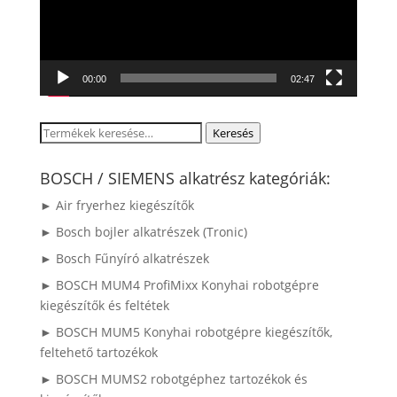
00:00
02:47
Keresés
Keresés
a
következőre:
BOSCH / SIEMENS alkatrész kategóriák:
► Air fryerhez kiegészítők
► Bosch bojler alkatrészek (Tronic)
► Bosch Fűnyíró alkatrészek
► BOSCH MUM4 ProfiMixx Konyhai robotgépre
kiegészítők és feltétek
► BOSCH MUM5 Konyhai robotgépre kiegészítők,
feltehető tartozékok
► BOSCH MUMS2 robotgéphez tartozékok és