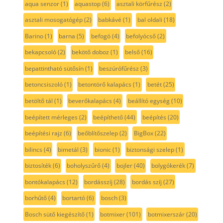
aqua senzor
(1)
aquastop
(6)
asztali körfűrész
(2)
asztali mosogatógép
(2)
babkávé
(1)
bal oldali
(18)
Barino
(1)
barna
(5)
befogó
(4)
befolyócső
(2)
bekapcsoló
(2)
bekötő doboz
(1)
belső
(16)
bepattintható sütősín
(1)
beszúrófűrész
(3)
betoncsiszoló
(1)
betontörő kalapács
(1)
betét
(25)
betöltő tál
(1)
beverőkalapács
(4)
beállító egység
(10)
beépített mérleges
(2)
beépíthető
(44)
beépítés
(20)
beépítési rajz
(6)
beőblítőszelep
(2)
BigBox
(22)
bilincs
(4)
bimetál
(3)
bionic
(1)
biztonsági szelep
(1)
biztosíték
(6)
boholyszűrő
(4)
bojler
(40)
bolygókerék
(7)
bontókalapács
(12)
bordásszíj
(28)
bordás szíj
(27)
borhűtő
(4)
bortartó
(6)
bosch
(3)
Bosch sütő kiegészítő
(1)
botmixer
(101)
botmixerszár
(20)