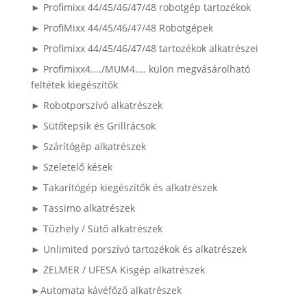
► Profimixx 44/45/46/47/48 robotgép tartozékok
► ProfiMixx 44/45/46/47/48 Robotgépek
► Profimixx 44/45/46/47/48 tartozékok alkatrészei
► Profimixx4..../MUM4.... külön megvásárolható
feltétek kiegészítők
► Robotporszívó alkatrészek
► Sütőtepsik és Grillrácsok
► Szárítógép alkatrészek
► Szeletelő kések
► Takarítógép kiegészítők és alkatrészek
► Tassimo alkatrészek
► Tűzhely / Sütő alkatrészek
► Unlimited porszívó tartozékok és alkatrészek
► ZELMER / UFESA Kisgép alkatrészek
►Automata kávéfőző alkatrészek