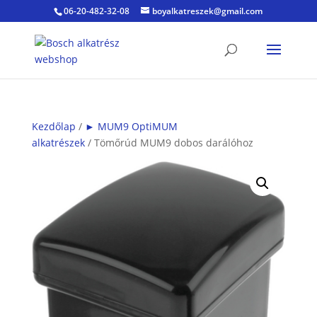
06-20-482-32-08
boyalkatreszek@gmail.com
Kezdőlap
/
► MUM9 OptiMUM
alkatrészek
/ Tömőrúd MUM9 dobos darálóhoz