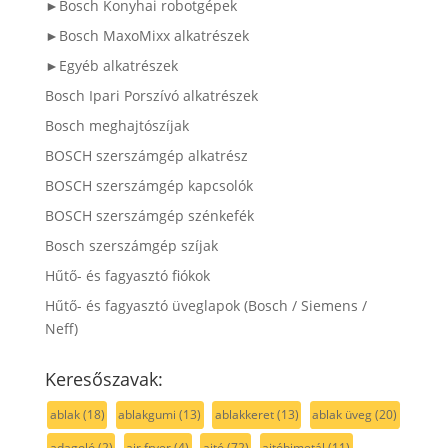
►Bosch Konyhai robotgépek
►Bosch MaxoMixx alkatrészek
►Egyéb alkatrészek
Bosch Ipari Porszívó alkatrészek
Bosch meghajtószíjak
BOSCH szerszámgép alkatrész
BOSCH szerszámgép kapcsolók
BOSCH szerszámgép szénkefék
Bosch szerszámgép szíjak
Hűtő- és fagyasztó fiókok
Hűtő- és fagyasztó üveglapok (Bosch / Siemens /
Neff)
Keresőszavak:
ablak
(18)
ablakgumi
(13)
ablakkeret
(13)
ablak üveg
(20)
adagoló
(2)
air fryer
(4)
ajtó
(72)
ajtóbimetál
(11)