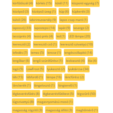
körfűtőszál
(4)
körkés
(15)
kötél
(11)
központi egység
(7)
középső
(3)
középső üveg
(1)
kúp
(6)
kúpkerék
(3)
külső
(26)
labirintustartály
(9)
lapos csap maró
(1)
laposszíj
(33)
lapostepsi
(14)
lapát
(9)
lasange
(2)
lassúprés
(4)
lassú prés
(4)
led
(1)
LED lámpa
(20)
leeresztő
(2)
leeresztő cső
(1)
leeresztő szivattyú
(10)
lefedés
(7)
lemez
(5)
lencse
(1)
lengéscsillapító
(14)
lengőkar
(6)
lengő szúrófűrész
(1)
leolvasztó
(4)
lila
(4)
logó
(5)
LowFrost
(5)
lyukasztó
(2)
lyuktárcsa
(34)
láb
(15)
lábfürdő
(1)
lámpa
(16)
láncfűrész
(2)
lánckerék
(1)
lángelosztó
(1)
lángterelő
(1)
légkeverésfűtés
(8)
légkeverésfűtőtest
(5)
légszűrő
(50)
lúgszivattyú
(8)
magasnyomású mosó
(1)
magasság rögzítő
(3)
magasság állító
(3)
maghőmérő
(1)