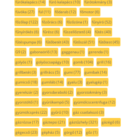
fúrókalapács
(14)
fúró kalapács
(10)
fúrótokmány
(3)
fúvóka
(27)
fül
(11)
fődarab
(12)
főmotor
(6)
főzőlap
(122)
főzőrács
(6)
főzőzóna
(1)
fűnyíró
(52)
fűnyírókés
(6)
fűrész
(6)
fűszellőztető
(4)
fűtés
(40)
fűtéspumpa
(6)
fűtőbetét
(43)
fűtőszál
(51)
fűtőtest
(45)
G9
(2)
gabonaörlő
(13)
gaggenau
(1)
gerenda
(1)
golyós
(1)
golyóscsapágy
(10)
gomb
(104)
grill
(16)
grillbetét
(3)
grillrács
(5)
gumi
(77)
gumibak
(14)
gumicső
(18)
gumiláb
(14)
gyalu
(3)
gyalugép
(1)
gyerekzár
(2)
gyorsdaraboló
(2)
gyorstokmány
(3)
gyorstöltő
(1)
gyúrókampó
(5)
gyümölcscentrifuga
(12)
gyümölcsprés
(22)
gyűrű
(10)
gáz csatlakozó
(3)
gázrózsa
(17)
gáztepsi
(21)
gáztűzhely
(321)
gázégő
(6)
gégecső
(23)
gépház
(5)
görgő
(12)
gőz
(1)