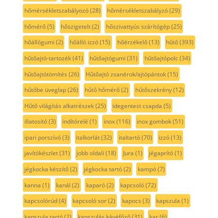
hőmérsékletszabályozó
(28)
hőmérsékletszabályzó
(29)
hőmérő
(5)
hőszigetelt
(2)
hőszivattyús szárítógép
(25)
hőállógumi
(2)
hőálló izzó
(15)
hőérzékelő
(13)
hűtő
(393)
hűtőajtó-tartozék
(41)
hűtőajtógumi
(31)
hűtőajtópolc
(34)
hűtőajtótömítés
(26)
Hűtőajtó zsanérok/ajtópántok
(15)
hűtőbe üveglap
(26)
hűtő hőmérő
(2)
hűtőszekrény
(12)
Hűtő világítás alkatrészek
(25)
idegentest csapda
(5)
illatosító
(3)
indítórelé
(1)
inox
(116)
inox gombok
(51)
ipari porszívó
(3)
italkorlát
(32)
italtartó
(70)
izzó
(13)
javítókészlet
(31)
jobb oldali
(18)
Jura
(1)
jégaprító
(1)
jégkocka készítő
(2)
jégkocka tartó
(2)
kampó
(7)
kanna
(1)
kanál
(2)
kaparó
(2)
kapcsoló
(72)
kapcsolórúd
(4)
kapcsoló sor
(2)
kapocs
(3)
kapszula
(1)
kapszula tartó
(2)
kapszulás kávéfőző
(31)
kar
(6)