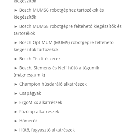
kiegészítők
► Bosch MUMS6 robotgéphez tartozékok és
kiegészítők
► Bosch MUMS8 robotgépre feltehető kiegészítők és
tartozékok
► Bosch OptiMUM (MUM9) robotgépre feltehető
kiegészítők tartozékok
► Bosch Tisztítószerek
► Bosch, Siemens és Neff hűtő ajtógumik
(mágnesgumik)
► Champion húsdaráló alkatrészek
► Csapágyak
► ErgoMixx alkatrészek
► Főzőlap alkatrészek
► Hőmérők
► Hűtő, fagyasztó alkatrészek