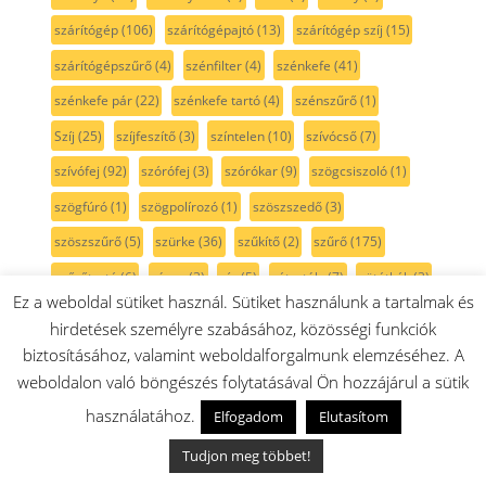
szárítógép
(106)
szárítógépajtó
(13)
szárítógép szíj
(15)
szárítógépszűrő
(4)
szénfilter
(4)
szénkefe
(41)
szénkefe pár
(22)
szénkefe tartó
(4)
szénszűrő
(1)
Szíj
(25)
szíjfeszítő
(3)
színtelen
(10)
szívócső
(7)
szívófej
(92)
szórófej
(3)
szórókar
(9)
szögcsiszoló
(1)
szögfúró
(1)
szögpolírozó
(1)
szöszszedő
(3)
szöszszűrő
(5)
szürke
(36)
szűkítő
(2)
szűrő
(175)
szűrőtartó
(6)
sárga
(3)
sín
(5)
sótartály
(7)
sötétkék
(3)
Ez a weboldal sütiket használ. Sütiket használunk a tartalmak és
sövénynyíró
(1)
sütemény kinyomó
(3)
hirdetések személyre szabásához, közösségi funkciók
sütési funkcióválasztó
(31)
sütő
(315)
sütőajtó
(35)
biztosításához, valamint weboldalforgalmunk elemzéséhez. A
weboldalon való böngészés folytatásával Ön hozzájárul a sütik
sütőajtó gumi
(5)
sütőajtó külső üveg
(17)
sütőbelső
(45)
használatához.
Elfogadom
Elutasítom
sütő forgókapcsoló
(22)
sütőfunkciókapcsoló
(20)
sütő hőmérő
(1)
sütő izzó
(18)
sütőkapcsoló
(18)
Tudjon meg többet!