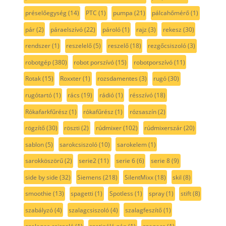
préselőegység
(14)
PTC
(1)
pumpa
(21)
pálcahőmérő
(1)
pár
(2)
páraelszívó
(22)
pároló
(1)
rajz
(3)
rekesz
(30)
rendszer
(1)
reszelelő
(5)
reszelő
(18)
rezgőcsiszoló
(3)
robotgép
(380)
robot porszívó
(15)
robotporszívó
(11)
Rotak
(15)
Roxxter
(1)
rozsdamentes
(3)
rugó
(30)
rugótartó
(1)
rács
(19)
rádió
(1)
résszívó
(18)
Rókafarkfűrész
(1)
rókafűrész
(1)
rózsaszín
(2)
rögzítő
(30)
röszti
(2)
rúdmixer
(102)
rúdmixerszár
(20)
sablon
(5)
sarokcsiszoló
(10)
sarokelem
(1)
sarokköszörű
(2)
serie2
(11)
serie 6
(6)
serie 8
(9)
side by side
(32)
Siemens
(218)
SilentMixx
(18)
skil
(8)
smoothie
(13)
spagetti
(1)
Spotless
(1)
spray
(1)
stift
(8)
szabályzó
(4)
szalagcsiszoló
(4)
szalagfeszítő
(1)