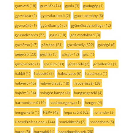
gumicső
(18)
gumiláb
(14)
gyalu
(3)
gyalugép
(1)
gyerekzár
(2)
gyorsdaraboló
(2)
gyorstokmány
(3)
gyorstöltő
(1)
gyúrókampó
(5)
gyümölcscentrifuga
(12)
gyümölcsprés
(22)
gyűrű
(10)
gáz csatlakozó
(3)
gázrózsa
(17)
gáztepsi
(21)
gáztűzhely
(322)
gázégő
(6)
gégecső
(23)
gépház
(5)
görgő
(12)
gőz
(1)
gőzkivezető
(1)
gőzsütő
(33)
gőzterelő
(2)
gőzállomás
(1)
habkő
(1)
habosító
(2)
habszivacs
(6)
habtárcsa
(1)
habverő
(46)
habverőlapát
(18)
habverőszár
(28)
hajtómű
(34)
halogén lámpa
(4)
hangszigetelő
(4)
harmonikacső
(10)
hasábburgonya
(1)
henger
(4)
hengerkefe
(1)
HEPA
(48)
hepa szűrő
(62)
hollander
(2)
HomeProfessional
(144)
homlokkerék
(3)
hordozható
(5)
horog
(3)
horzsakő
(1)
hosszbordás szíj
(28)