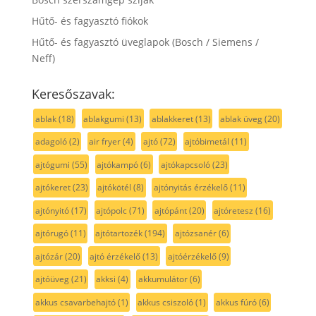
Hűtő- és fagyasztó fiókok
Hűtő- és fagyasztó üveglapok (Bosch / Siemens /
Neff)
Keresőszavak:
ablak
(18)
ablakgumi
(13)
ablakkeret
(13)
ablak üveg
(20)
adagoló
(2)
air fryer
(4)
ajtó
(72)
ajtóbimetál
(11)
ajtógumi
(55)
ajtókampó
(6)
ajtókapcsoló
(23)
ajtókeret
(23)
ajtókötél
(8)
ajtónyitás érzékelő
(11)
ajtónyitó
(17)
ajtópolc
(71)
ajtópánt
(20)
ajtóretesz
(16)
ajtórugó
(11)
ajtótartozék
(194)
ajtózsanér
(6)
ajtózár
(20)
ajtó érzékelő
(13)
ajtóérzékelő
(9)
ajtóüveg
(21)
akksi
(4)
akkumulátor
(6)
akkus csavarbehajtó
(1)
akkus csiszoló
(1)
akkus fúró
(6)