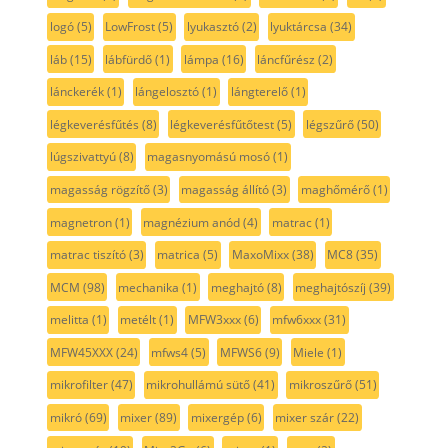
logó
(5)
LowFrost
(5)
lyukasztó
(2)
lyuktárcsa
(34)
láb
(15)
lábfürdő
(1)
lámpa
(16)
láncfűrész
(2)
lánckerék
(1)
lángelosztó
(1)
lángterelő
(1)
légkeverésfűtés
(8)
légkeverésfűtőtest
(5)
légszűrő
(50)
lúgszivattyú
(8)
magasnyomású mosó
(1)
magasság rögzítő
(3)
magasság állító
(3)
maghőmérő
(1)
magnetron
(1)
magnézium anód
(4)
matrac
(1)
matrac tiszító
(3)
matrica
(5)
MaxoMixx
(38)
MC8
(35)
MCM
(98)
mechanika
(1)
meghajtó
(8)
meghajtószíj
(39)
melitta
(1)
metélt
(1)
MFW3xxx
(6)
mfw6xxx
(31)
MFW45XXX
(24)
mfws4
(5)
MFWS6
(9)
Miele
(1)
mikrofilter
(47)
mikrohullámú sütő
(41)
mikroszűrő
(51)
mikró
(69)
mixer
(89)
mixergép
(6)
mixer szár
(22)