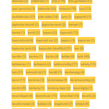
illatosító
(3)
indítórelé
(1)
inox
(116)
inox gombok
(51)
ipari porszívó
(3)
italkorlát
(32)
italtartó
(70)
izzó
(13)
javítókészlet
(31)
jobb oldali
(18)
Jura
(1)
jégaprító
(1)
jégkocka készítő
(2)
jégkocka tartó
(2)
kampó
(7)
kanna
(1)
kanál
(2)
kaparó
(2)
kapcsoló
(72)
kapcsolórúd
(4)
kapcsoló sor
(2)
kapocs
(3)
kapszula
(1)
kapszula tartó
(2)
kapszulás kávéfőző
(31)
kar
(6)
kardán
(1)
karóra
(1)
kazán
(4)
kebbe
(6)
kefe
(40)
kefelemez
(1)
kefetartó
(2)
kefésszívófej
(71)
kehely
(15)
kek
(21)
kelesztő tál
(1)
kendő
(1)
kenőanyag
(4)
keret
(17)
kerámia
(3)
kerámialap
(9)
kerámiaszelep
(2)
kerék
(28)
keskeny
(1)
keskeny tepsi
(2)
keverőgép
(1)
keverőlapát
(4)
keverőszár
(15)
keverőtál
(16)
kezelő
(2)
kezelő modul
(3)
kidobó
(3)
kiegészítő
(7)
kifolyó
(8)