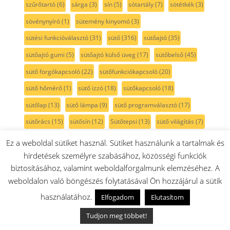
szűrőtartó
(6)
sárga
(3)
sín
(5)
sótartály
(7)
sötétkék
(3)
sövénynyíró
(1)
sütemény kinyomó
(3)
sütési funkcióválasztó
(31)
sütő
(316)
sütőajtó
(35)
sütőajtó gumi
(5)
sütőajtó külső üveg
(17)
sütőbelső
(45)
sütő forgókapcsoló
(22)
sütőfunkciókapcsoló
(20)
sütő hőmérő
(1)
sütő izzó
(18)
sütőkapcsoló
(18)
sütőlap
(13)
sütő lámpa
(9)
sütő programválasztó
(17)
sütőrács
(15)
sütősín
(12)
Sütőtepsi
(13)
sütő világítás
(7)
sütőüveg
(1)
sütő üzemmódkapcsoló
(16)
Ez a weboldal sütiket használ. Sütiket használunk a tartalmak és
hirdetések személyre szabásához, közösségi funkciók
sütő üzemmódváltó
(16)
sűtőajtó tömítés
(7)
tabletta
(16)
biztosításához, valamint weboldalforgalmunk elemzéséhez. A
takarítógép
(66)
takaró
(3)
takarólemez
(2)
talp
(1)
weboldalon való böngészés folytatásával Ön hozzájárul a sütik
tartozéktáska
(2)
tartály
(82)
tartó
(16)
tassimo
(41)
használatához.
Elfogadom
Elutasítom
TastyMoments
(3)
teafőző
(1)
tejcső
(5)
tejhabosító
(8)
Tudjon meg többet!
tejtartó
(8)
tekercs
(2)
tekercsfedél
(1)
teleszkópcső
(9)