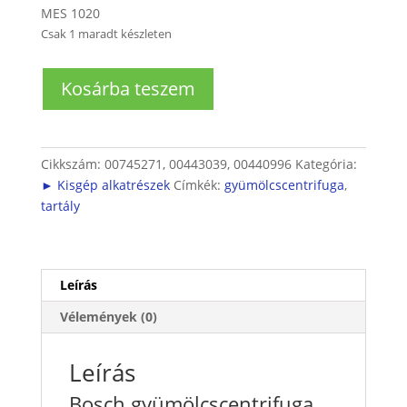
MES 1020
Csak 1 maradt készleten
Bosch
Kosárba teszem
gyümölcscentrifuga
tartály
mennyiség
Cikkszám:
00745271, 00443039, 00440996
Kategória:
► Kisgép alkatrészek
Címkék:
gyümölcscentrifuga
,
tartály
Leírás
Vélemények (0)
Leírás
Bosch gyümölcscentrifuga