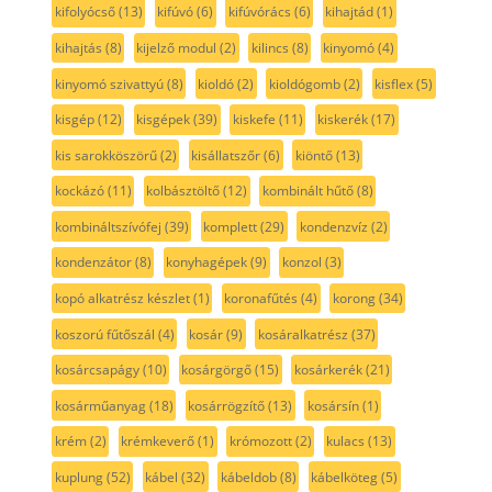
kifolyócső
(13)
kifúvó
(6)
kifúvórács
(6)
kihajtád
(1)
kihajtás
(8)
kijelző modul
(2)
kilincs
(8)
kinyomó
(4)
kinyomó szivattyú
(8)
kioldó
(2)
kioldógomb
(2)
kisflex
(5)
kisgép
(12)
kisgépek
(39)
kiskefe
(11)
kiskerék
(17)
kis sarokköszörű
(2)
kisállatszőr
(6)
kiöntő
(13)
kockázó
(11)
kolbásztöltő
(12)
kombinált hűtő
(8)
kombináltszívófej
(39)
komplett
(29)
kondenzvíz
(2)
kondenzátor
(8)
konyhagépek
(9)
konzol
(3)
kopó alkatrész készlet
(1)
koronafűtés
(4)
korong
(34)
koszorú fűtőszál
(4)
kosár
(9)
kosáralkatrész
(37)
kosárcsapágy
(10)
kosárgörgő
(15)
kosárkerék
(21)
kosárműanyag
(18)
kosárrögzítő
(13)
kosársín
(1)
krém
(2)
krémkeverő
(1)
krómozott
(2)
kulacs
(13)
kuplung
(52)
kábel
(32)
kábeldob
(8)
kábelköteg
(5)