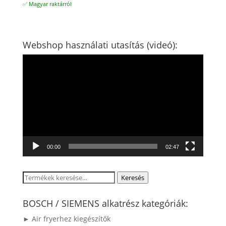
✅ Magyar raktárról
Webshop használati utasítás (videó):
Videólejátszó
00:00
02:47
Keresés
Keresés
a
következőre:
BOSCH / SIEMENS alkatrész kategóriák:
► Air fryerhez kiegészítők