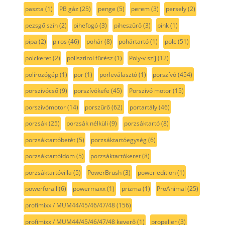
paszta
(1)
PB gáz
(25)
penge
(5)
perem
(3)
persely
(2)
pezsgő szín
(2)
pihefogó
(3)
piheszűrő
(3)
pink
(1)
pipa
(2)
piros
(46)
pohár
(8)
pohártartó
(1)
polc
(51)
polckeret
(2)
polisztirol fűrész
(1)
Poly-v szíj
(12)
polírozógép
(1)
por
(1)
porleválasztó
(1)
porszívó
(454)
porszívócső
(9)
porszívókefe
(45)
Porszívó motor
(15)
porszívómotor
(14)
porszűrő
(62)
portartály
(46)
porzsák
(25)
porzsák nélküli
(9)
porzsáktartó
(8)
porzsáktartóbetét
(5)
porzsáktartóegység
(6)
porzsáktartóidom
(5)
porzsáktartókeret
(8)
porzsáktartóvilla
(5)
PowerBrush
(3)
power edition
(1)
powerforall
(6)
powermaxx
(1)
prizma
(1)
ProAnimal
(25)
profimixx / MUM44/45/46/47/48
(156)
profimixx / MUM44/45/46/47/48 keverő
(1)
propeller
(3)