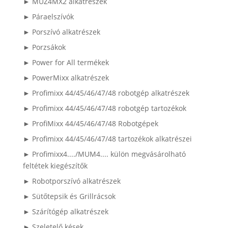
► MUZ4MX2 alkatrészek
► Páraelszívók
► Porszívó alkatrészek
► Porzsákok
► Power for All termékek
► PowerMixx alkatrészek
► Profimixx 44/45/46/47/48 robotgép alkatrészek
► Profimixx 44/45/46/47/48 robotgép tartozékok
► ProfiMixx 44/45/46/47/48 Robotgépek
► Profimixx 44/45/46/47/48 tartozékok alkatrészei
► Profimixx4..../MUM4.... külön megvásárolható
feltétek kiegészítők
► Robotporszívó alkatrészek
► Sütőtepsik és Grillrácsok
► Szárítógép alkatrészek
► Szeletelő kések