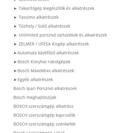
► Takarítógép kiegészítők és alkatrészek
► Tassimo alkatrészek
► Tűzhely / Sütő alkatrészek
► Unlimited porszívó tartozékok és alkatrészek
► ZELMER / UFESA Kisgép alkatrészek
►Automata kávéfőző alkatrészek
►Bosch Konyhai robotgépek
►Bosch MaxoMixx alkatrészek
►Egyéb alkatrészek
Bosch Ipari Porszívó alkatrészek
Bosch meghajtószíjak
BOSCH szerszámgép alkatrész
BOSCH szerszámgép kapcsolók
BOSCH szerszámgép szénkefék
Bosch szerszámgép szíjak