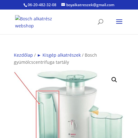
06-20-482-32-08
boyalkatreszek@gmail.com
Kezdőlap
/
► Kisgép alkatrészek
/ Bosch
gyümölcscentrifuga tartály