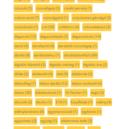
csiszoló
(5)
csiszológép
(3)
csukló persely
(1)
csésze tartó
(7)
csúszógyűrű
(1)
csúszósines gérvágó
(3)
csúszószán
(1)
cső
(36)
csőbilincs
(4)
csőcsatlakozó
(3)
dagasztó
(13)
dagasztólapát
(5)
dagasztószár
(14)
damil
(4)
damiltartó
(4)
daraboló csiszológép
(1)
daráló
(8)
darálóskeksz
(1)
darálóskávéfőző
(89)
digitális hőmérő
(3)
digitális mérleg
(1)
digitális óra
(2)
dióda
(2)
diódaráló
(4)
dob
(9)
dobborda
(2)
dobcsillag
(1)
dobos daráló
(12)
dobos szeletelő
(6)
doboz
(30)
dobtámasztó
(1)
Dr.Fischer
(1)
dugó
(2)
díszcsík
(2)
díszléc
(1)
E14
(1)
EasyRotak
(1)
edény
(4)
edénytartórács
(6)
egyenecsiszoló
(1)
egykörös
(1)
egyszintes
(2)
egység
(1)
elektromos kefe
(3)