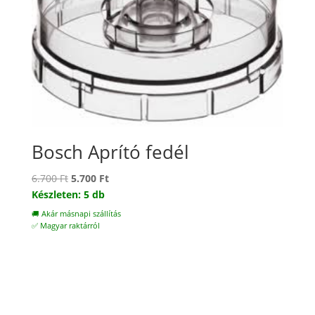
Bosch Aprító fedél
Original
Current
6.700
Ft
5.700
Ft
price
price
Készleten: 5 db
was:
is:
🚚 Akár másnapi szállítás
6.700 Ft.
5.700 Ft.
✅ Magyar raktárról