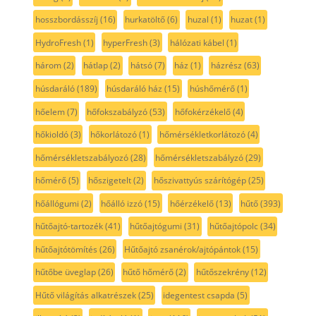
hosszbordásszíj
(16)
hurkatöltő
(6)
huzal
(1)
huzat
(1)
HydroFresh
(1)
hyperFresh
(3)
hálózati kábel
(1)
három
(2)
hátlap
(2)
hátsó
(7)
ház
(1)
házrész
(63)
húsdaráló
(189)
húsdaráló ház
(15)
húshőmérő
(1)
hőelem
(7)
hőfokszabályzó
(53)
hőfokérzékelő
(4)
hőkioldó
(3)
hőkorlátozó
(1)
hőmérsékletkorlátozó
(4)
hőmérsékletszabályozó
(28)
hőmérsékletszabályzó
(29)
hőmérő
(5)
hőszigetelt
(2)
hőszivattyús szárítógép
(25)
hőállógumi
(2)
hőálló izzó
(15)
hőérzékelő
(13)
hűtő
(393)
hűtőajtó-tartozék
(41)
hűtőajtógumi
(31)
hűtőajtópolc
(34)
hűtőajtótömítés
(26)
Hűtőajtó zsanérok/ajtópántok
(15)
hűtőbe üveglap
(26)
hűtő hőmérő
(2)
hűtőszekrény
(12)
Hűtő világítás alkatrészek
(25)
idegentest csapda
(5)