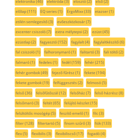
elektronika
(46)
elektróda
(3)
elosztó
(2)
első
(2)
előlap
(111)
EQ series
(1)
ErgoMixx
(33)
etazser
(1)
etilén semlegesítő
(3)
evőeszközkosár
(7)
excenter csiszoló
(7)
extra mélytepsi
(2)
ezüst
(45)
ezüstlap
(2)
fagyasztó
(152)
fagylalt
(4)
fagylaltkészítő
(6)
fal csiszoló
(1)
falhoronymaró
(1)
falitartó
(3)
fali töltő
(2)
falmaró
(1)
fedeles
(1)
fedél
(159)
fehér
(215)
fehér gombok
(49)
fejező fűrész
(1)
fekete
(194)
fekete gombok
(19)
felfüggesztés
(2)
felmosó
(5)
felső
(36)
felsőfűtőszál
(12)
felsőház
(7)
felső házrész
(8)
felsőmaró
(3)
feltét
(65)
felújító készlet
(15)
felültöltős mosógép
(5)
feszítő emelő
(1)
filc
(3)
filter
(128)
filtertartó
(5)
finom szűrő
(3)
fiók
(133)
flex
(5)
flexibilis
(3)
flexibiliscső
(17)
fogadó
(4)