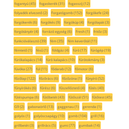
fogantyú
(45)
fogaskerék
(31)
fogasszíj
(12)
folyadék elvezető
(2)
Forgatógomb
(152)
forgókefe
(24)
forgókerék
(6)
forgókés
(9)
forgókúp
(4)
forgólapát
(3)
forgótányér
(4)
forrázó egység
(6)
Fresh
(1)
fritőz
(3)
funkcióválasztó
(39)
fém
(35)
fém keverőtál
(11)
fémtető
(1)
fésű
(1)
földgáz
(4)
fúró
(17)
fúrógép
(19)
fúrókalapács
(14)
fúró kalapács
(10)
fúrótokmány
(3)
fúvóka
(27)
fül
(11)
fődarab
(12)
főmotor
(6)
főzőlap
(122)
főzőrács
(6)
főzőzóna
(1)
fűnyíró
(52)
fűnyírókés
(6)
fűrész
(6)
fűszellőztető
(4)
fűtés
(40)
fűtéspumpa
(6)
fűtőbetét
(43)
fűtőszál
(51)
fűtőtest
(45)
G9
(2)
gabonaörlő
(13)
gaggenau
(1)
gerenda
(1)
golyós
(1)
golyóscsapágy
(10)
gomb
(104)
grill
(16)
grillbetét
(3)
grillrács
(5)
gumi
(77)
gumibak
(14)