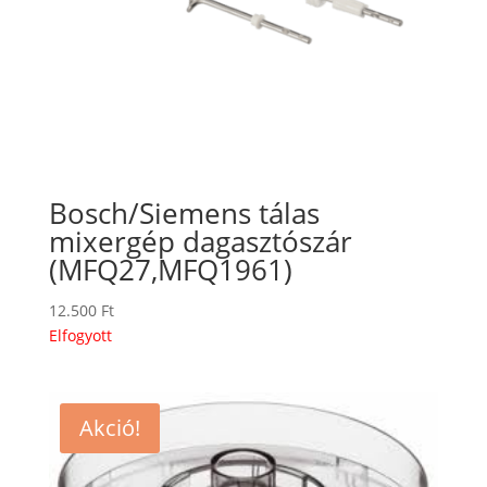
Bosch/Siemens tálas
mixergép dagasztószár
(MFQ27,MFQ1961)
12.500
Ft
Elfogyott
Akció!