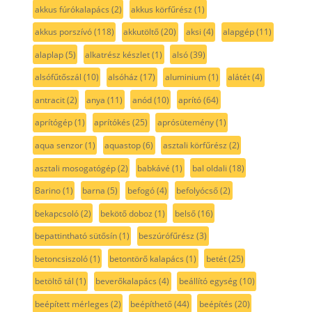
akkus fúrókalapács
(2)
akkus körfűrész
(1)
akkus porszívó
(118)
akkutöltő
(20)
aksi
(4)
alapgép
(11)
alaplap
(5)
alkatrész készlet
(1)
alsó
(39)
alsófűtőszál
(10)
alsóház
(17)
aluminium
(1)
alátét
(4)
antracit
(2)
anya
(11)
anód
(10)
aprító
(64)
aprítógép
(1)
aprítókés
(25)
aprósütemény
(1)
aqua senzor
(1)
aquastop
(6)
asztali körfűrész
(2)
asztali mosogatógép
(2)
babkávé
(1)
bal oldali
(18)
Barino
(1)
barna
(5)
befogó
(4)
befolyócső
(2)
bekapcsoló
(2)
bekötő doboz
(1)
belső
(16)
bepattintható sütősín
(1)
beszúrófűrész
(3)
betoncsiszoló
(1)
betontörő kalapács
(1)
betét
(25)
betöltő tál
(1)
beverőkalapács
(4)
beállító egység
(10)
beépített mérleges
(2)
beépíthető
(44)
beépítés
(20)