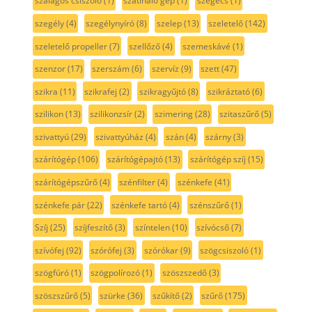
szalagos csiszoló
(1)
szatináló gép
(1)
szegecs
(1)
szegély
(4)
szegélynyíró
(8)
szelep
(13)
szeletelő
(142)
szeletelő propeller
(7)
szellőző
(4)
szemeskávé
(1)
szenzor
(17)
szerszám
(6)
szervíz
(9)
szett
(47)
szikra
(11)
szikrafej
(2)
szikragyűjtó
(8)
szikráztató
(6)
szilikon
(13)
szilikonzsír
(2)
szimering
(28)
szitaszűrő
(5)
szivattyú
(29)
szivattyúház
(4)
szán
(4)
szárny
(3)
szárítógép
(106)
szárítógépajtó
(13)
szárítógép szíj
(15)
szárítógépszűrő
(4)
szénfilter
(4)
szénkefe
(41)
szénkefe pár
(22)
szénkefe tartó
(4)
szénszűrő
(1)
Szíj
(25)
szíjfeszítő
(3)
színtelen
(10)
szívócső
(7)
szívófej
(92)
szórófej
(3)
szórókar
(9)
szögcsiszoló
(1)
szögfúró
(1)
szögpolírozó
(1)
szöszszedő
(3)
szöszszűrő
(5)
szürke
(36)
szűkítő
(2)
szűrő
(175)