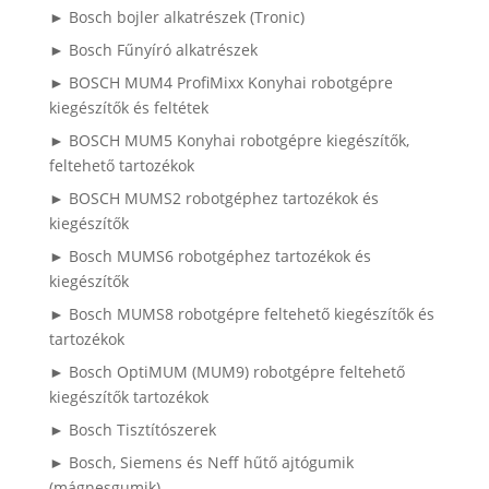
► Bosch bojler alkatrészek (Tronic)
► Bosch Fűnyíró alkatrészek
► BOSCH MUM4 ProfiMixx Konyhai robotgépre
kiegészítők és feltétek
► BOSCH MUM5 Konyhai robotgépre kiegészítők,
feltehető tartozékok
► BOSCH MUMS2 robotgéphez tartozékok és
kiegészítők
► Bosch MUMS6 robotgéphez tartozékok és
kiegészítők
► Bosch MUMS8 robotgépre feltehető kiegészítők és
tartozékok
► Bosch OptiMUM (MUM9) robotgépre feltehető
kiegészítők tartozékok
► Bosch Tisztítószerek
► Bosch, Siemens és Neff hűtő ajtógumik
(mágnesgumik)