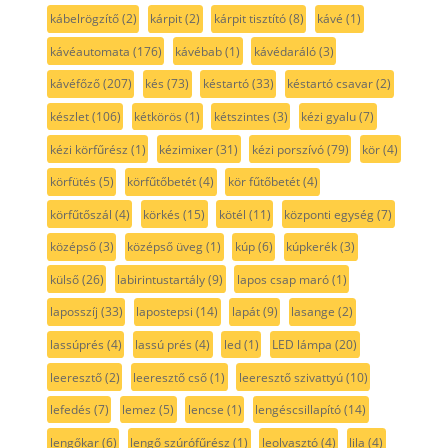
kábelrögzítő
(2)
kárpit
(2)
kárpit tisztító
(8)
kávé
(1)
kávéautomata
(176)
kávébab
(1)
kávédaráló
(3)
kávéfőző
(207)
kés
(73)
késtartó
(33)
késtartó csavar
(2)
készlet
(106)
kétkörös
(1)
kétszintes
(3)
kézi gyalu
(7)
kézi körfűrész
(1)
kézimixer
(31)
kézi porszívó
(79)
kör
(4)
körfütés
(5)
körfűtőbetét
(4)
kör fűtőbetét
(4)
körfűtőszál
(4)
körkés
(15)
kötél
(11)
központi egység
(7)
középső
(3)
középső üveg
(1)
kúp
(6)
kúpkerék
(3)
külső
(26)
labirintustartály
(9)
lapos csap maró
(1)
laposszíj
(33)
lapostepsi
(14)
lapát
(9)
lasange
(2)
lassúprés
(4)
lassú prés
(4)
led
(1)
LED lámpa
(20)
leeresztő
(2)
leeresztő cső
(1)
leeresztő szivattyú
(10)
lefedés
(7)
lemez
(5)
lencse
(1)
lengéscsillapító
(14)
lengőkar
(6)
lengő szúrófűrész
(1)
leolvasztó
(4)
lila
(4)