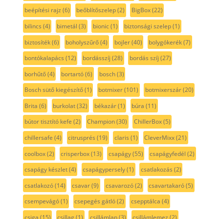
beépítési rajz
(6)
beőblítőszelep
(2)
BigBox
(22)
bilincs
(4)
bimetál
(3)
bionic
(1)
biztonsági szelep
(1)
biztosíték
(6)
boholyszűrő
(4)
bojler
(40)
bolygókerék
(7)
bontókalapács
(12)
bordásszíj
(28)
bordás szíj
(27)
borhűtő
(4)
bortartó
(6)
bosch
(3)
Bosch sütő kiegészítő
(1)
botmixer
(101)
botmixerszár
(20)
Brita
(6)
burkolat
(32)
békazár
(1)
búra
(11)
bútor tisztító kefe
(2)
Champion
(30)
ChillerBox
(5)
chillersafe
(4)
citrusprés
(19)
claris
(1)
CleverMixx
(21)
coolbox
(2)
crisperbox
(13)
csapágy
(55)
csapágyfedél
(2)
csapágy készlet
(4)
csapágypersely
(1)
csatlakozás
(2)
csatlakozó
(14)
csavar
(9)
csavarozó
(2)
csavartakaró
(5)
csempevágó
(1)
csepegés gátló
(2)
csepptálca
(4)
csiga
(15)
csillag
(1)
csillámlap
(3)
csillámlemez
(2)