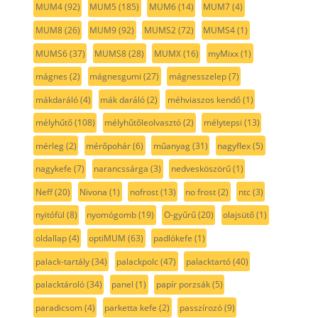
MUM4
(92)
MUM5
(185)
MUM6
(14)
MUM7
(4)
MUM8
(26)
MUM9
(92)
MUMS2
(72)
MUMS4
(1)
MUMS6
(37)
MUMS8
(28)
MUMX
(16)
myMixx
(1)
mágnes
(2)
mágnesgumi
(27)
mágnesszelep
(7)
mákdaráló
(4)
mák daráló
(2)
méhviaszos kendő
(1)
mélyhűtő
(108)
mélyhűtőleolvasztó
(2)
mélytepsi
(13)
mérleg
(2)
mérőpohár
(6)
műanyag
(31)
nagyflex
(5)
nagykefe
(7)
narancssárga
(3)
nedvesköszörű
(1)
Neff
(20)
Nivona
(1)
nofrost
(13)
no frost
(2)
ntc
(3)
nyitófül
(8)
nyomógomb
(19)
O-gyűrű
(20)
olajsütő
(1)
oldallap
(4)
optiMUM
(63)
padlókefe
(1)
palack-tartály
(34)
palackpolc
(47)
palacktartó
(40)
palacktároló
(34)
panel
(1)
papír porzsák
(5)
paradicsom
(4)
parketta kefe
(2)
passzírozó
(9)