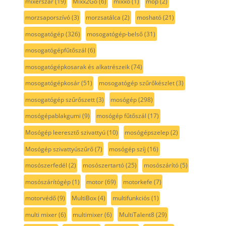
mixerszár
(19)
Mixx2Go
(6)
mixxo
(1)
mop
(2)
morzsaporszívó
(3)
morzsatálca
(2)
mosható
(21)
mosogatógép
(326)
mosogatógép-belső
(31)
mosogatógépfűtőszál
(6)
mosogatógépkosarak és alkatrészeik
(74)
mosogatógépkosár
(51)
mosogatógép szűrőkészlet
(3)
mosogatógép szűrőszett
(3)
mosógép
(298)
mosógépablakgumi
(9)
mosógép fűtőszál
(17)
Mosógép leeresztő szivattyú
(10)
mosógépszelep
(2)
Mosógép szivattyúszűrő
(7)
mosógép szíj
(16)
mosószerfedél
(2)
mosószertartó
(25)
mosószárító
(5)
mosószárítógép
(1)
motor
(69)
motorkefe
(7)
motorvédő
(9)
MultiBox
(4)
multifunkciós
(1)
multi mixer
(6)
multimixer
(6)
MultiTalent8
(29)