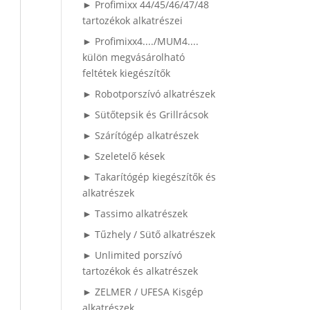
► Profimixx 44/45/46/47/48
tartozékok alkatrészei
► Profimixx4..../MUM4....
külön megvásárolható
feltétek kiegészítők
► Robotporszívó alkatrészek
► Sütőtepsik és Grillrácsok
► Szárítógép alkatrészek
► Szeletelő kések
► Takarítógép kiegészítők és
alkatrészek
► Tassimo alkatrészek
► Tűzhely / Sütő alkatrészek
► Unlimited porszívó
tartozékok és alkatrészek
► ZELMER / UFESA Kisgép
alkatrészek