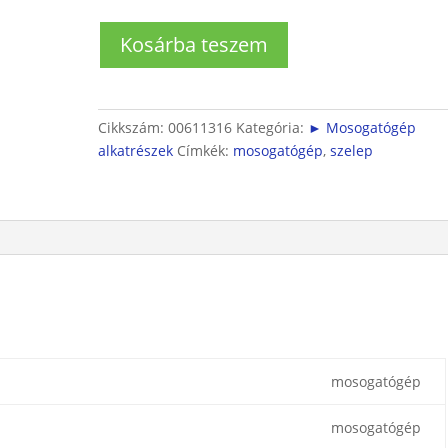
Kifolyószelep
Kosárba teszem
mennyiség
Cikkszám:
00611316
Kategória:
► Mosogatógép
alkatrészek
Címkék:
mosogatógép
,
szelep
mosogatógép
mosogatógép