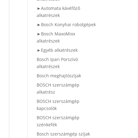
►Automata kávéfőző
alkatrészek
►Bosch Konyhai robotgépek
►Bosch MaxoMixx
alkatrészek
►Egyéb alkatrészek
Bosch Ipari Porszívó
alkatrészek
Bosch meghajtószíjak
BOSCH szerszámgép
alkatrész
BOSCH szerszámgép
kapcsolók
BOSCH szerszámgép
szénkefék
Bosch szerszámgép szíjak