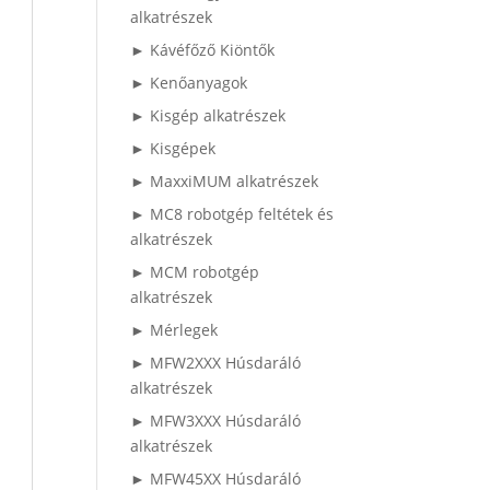
alkatrészek
► Kávéfőző Kiöntők
► Kenőanyagok
► Kisgép alkatrészek
► Kisgépek
► MaxxiMUM alkatrészek
► MC8 robotgép feltétek és
alkatrészek
► MCM robotgép
alkatrészek
► Mérlegek
► MFW2XXX Húsdaráló
alkatrészek
► MFW3XXX Húsdaráló
alkatrészek
► MFW45XX Húsdaráló