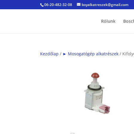
06-20-482-32-08
boyalkatreszek@gmail.com
Rólunk
Bosc
Kezdőlap
/
► Mosogatógép alkatrészek
/ Kifol