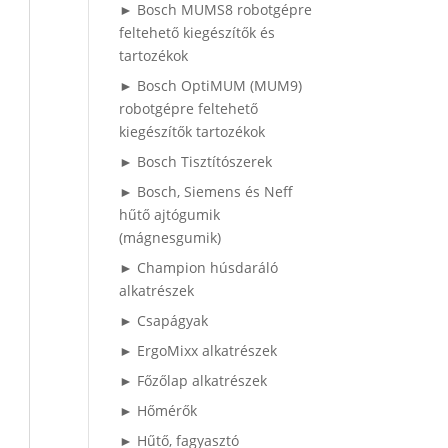
► Bosch MUMS8 robotgépre
feltehető kiegészítők és
tartozékok
► Bosch OptiMUM (MUM9)
robotgépre feltehető
kiegészítők tartozékok
► Bosch Tisztítószerek
► Bosch, Siemens és Neff
hűtő ajtógumik
(mágnesgumik)
► Champion húsdaráló
alkatrészek
► Csapágyak
► ErgoMixx alkatrészek
► Főzőlap alkatrészek
► Hőmérők
► Hűtő, fagyasztó