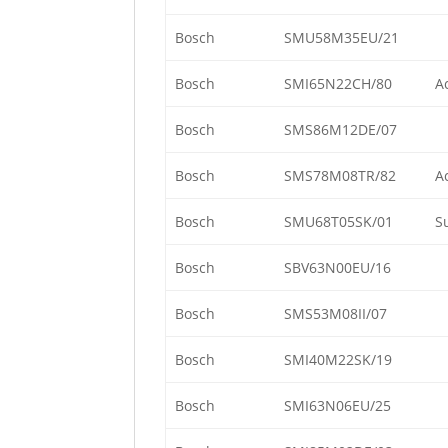
Bosch
SMU58M35EU/21
Bosch
SMI65N22CH/80
A
Bosch
SMS86M12DE/07
Bosch
SMS78M08TR/82
A
Bosch
SMU68T05SK/01
S
Bosch
SBV63N00EU/16
Bosch
SMS53M08II/07
Bosch
SMI40M22SK/19
Bosch
SMI63N06EU/25