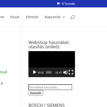
0 Termék
om
Kosár
Pénztár
Kapcsolat
Webshop használati
utasítás (videó):
Videólejátszó
ssal
00:00
02:47
 a
Keresés
a
Keresés
következőre:
BOSCH / SIEMENS