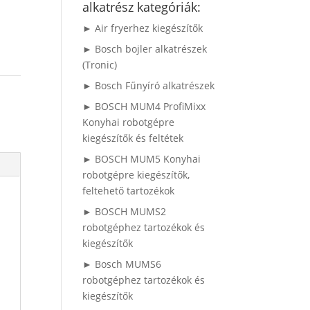
alkatrész kategóriák:
► Air fryerhez kiegészítők
► Bosch bojler alkatrészek
(Tronic)
► Bosch Fűnyíró alkatrészek
► BOSCH MUM4 ProfiMixx
Konyhai robotgépre
kiegészítők és feltétek
► BOSCH MUM5 Konyhai
robotgépre kiegészítők,
feltehető tartozékok
► BOSCH MUMS2
robotgéphez tartozékok és
kiegészítők
► Bosch MUMS6
robotgéphez tartozékok és
kiegészítők