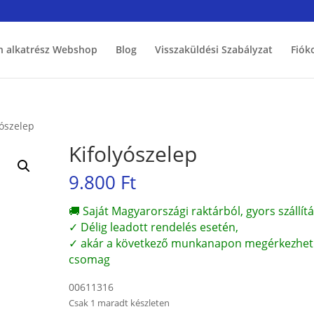
h alkatrész Webshop
Blog
Visszaküldési Szabályzat
Fiók
yószelep
Kifolyószelep
9.800
Ft
🚚 Saját Magyarországi raktárból, gyors szállítá
✓ Délig leadott rendelés esetén,
✓ akár a következő munkanapon megérkezhet
csomag
00611316
Csak 1 maradt készleten