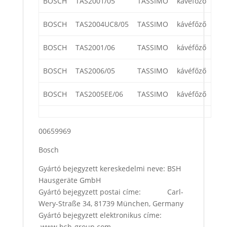
BOSCH
TAS2001/05
TASSIMO
kávéfőző
BOSCH
TAS2004UC8/05
TASSIMO
kávéfőző
BOSCH
TAS2001/06
TASSIMO
kávéfőző
BOSCH
TAS2006/05
TASSIMO
kávéfőző
BOSCH
TAS2005EE/06
TASSIMO
kávéfőző
00659969
Bosch
Gyártó bejegyzett kereskedelmi neve: BSH
Hausgeräte GmbH
Gyártó bejegyzett postai címe: Carl-
Wery-Straße 34, 81739 München, Germany
Gyártó bejegyzett elektronikus címe:
www.bsh-group.com