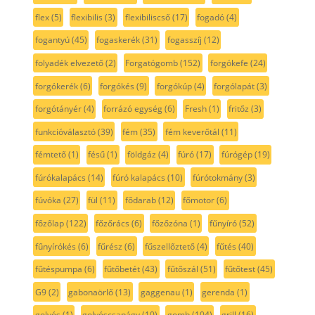
flex
(5)
flexibilis
(3)
flexibiliscső
(17)
fogadó
(4)
fogantyú
(45)
fogaskerék
(31)
fogasszíj
(12)
folyadék elvezető
(2)
Forgatógomb
(152)
forgókefe
(24)
forgókerék
(6)
forgókés
(9)
forgókúp
(4)
forgólapát
(3)
forgótányér
(4)
forrázó egység
(6)
Fresh
(1)
fritőz
(3)
funkcióválasztó
(39)
fém
(35)
fém keverőtál
(11)
fémtető
(1)
fésű
(1)
földgáz
(4)
fúró
(17)
fúrógép
(19)
fúrókalapács
(14)
fúró kalapács
(10)
fúrótokmány
(3)
fúvóka
(27)
fül
(11)
fődarab
(12)
főmotor
(6)
főzőlap
(122)
főzőrács
(6)
főzőzóna
(1)
fűnyíró
(52)
fűnyírókés
(6)
fűrész
(6)
fűszellőztető
(4)
fűtés
(40)
fűtéspumpa
(6)
fűtőbetét
(43)
fűtőszál
(51)
fűtőtest
(45)
G9
(2)
gabonaörlő
(13)
gaggenau
(1)
gerenda
(1)
golyós
(1)
golyóscsapágy
(10)
gomb
(104)
grill
(16)