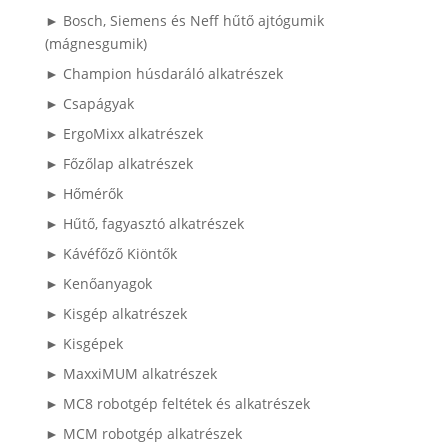
► Bosch, Siemens és Neff hűtő ajtógumik
(mágnesgumik)
► Champion húsdaráló alkatrészek
► Csapágyak
► ErgoMixx alkatrészek
► Főzőlap alkatrészek
► Hőmérők
► Hűtő, fagyasztó alkatrészek
► Kávéfőző Kiöntők
► Kenőanyagok
► Kisgép alkatrészek
► Kisgépek
► MaxxiMUM alkatrészek
► MC8 robotgép feltétek és alkatrészek
► MCM robotgép alkatrészek