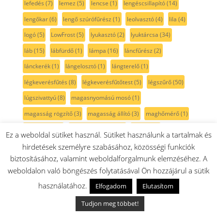
lefedés
(7)
lemez
(5)
lencse
(1)
lengéscsillapító
(14)
lengőkar
(6)
lengő szúrófűrész
(1)
leolvasztó
(4)
lila
(4)
logó
(5)
LowFrost
(5)
lyukasztó
(2)
lyuktárcsa
(34)
láb
(15)
lábfürdő
(1)
lámpa
(16)
láncfűrész
(2)
lánckerék
(1)
lángelosztó
(1)
lángterelő
(1)
légkeverésfűtés
(8)
légkeverésfűtőtest
(5)
légszűrő
(50)
lúgszivattyú
(8)
magasnyomású mosó
(1)
magasság rögzítő
(3)
magasság állító
(3)
maghőmérő
(1)
magnetron
(1)
magnézium anód
(4)
matrac
(1)
Ez a weboldal sütiket használ. Sütiket használunk a tartalmak és
matrac tiszító
(3)
matrica
(5)
MaxoMixx
(38)
MC8
(35)
hirdetések személyre szabásához, közösségi funkciók
biztosításához, valamint weboldalforgalmunk elemzéséhez. A
MCM
(98)
mechanika
(1)
meghajtó
(8)
meghajtószíj
(39)
weboldalon való böngészés folytatásával Ön hozzájárul a sütik
melitta
(1)
metélt
(1)
MFW3xxx
(6)
mfw6xxx
(31)
használatához.
Elfogadom
Elutasítom
MFW45XXX
(24)
mfws4
(5)
MFWS6
(9)
Miele
(1)
Tudjon meg többet!
mikrofilter
(47)
mikrohullámú sütő
(41)
mikroszűrő
(51)