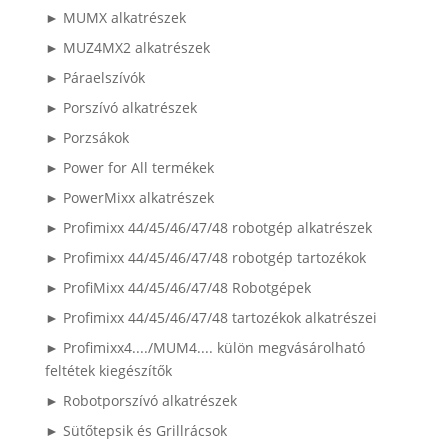
► MUMX alkatrészek
► MUZ4MX2 alkatrészek
► Páraelszívók
► Porszívó alkatrészek
► Porzsákok
► Power for All termékek
► PowerMixx alkatrészek
► Profimixx 44/45/46/47/48 robotgép alkatrészek
► Profimixx 44/45/46/47/48 robotgép tartozékok
► ProfiMixx 44/45/46/47/48 Robotgépek
► Profimixx 44/45/46/47/48 tartozékok alkatrészei
► Profimixx4..../MUM4.... külön megvásárolható
feltétek kiegészítők
► Robotporszívó alkatrészek
► Sütőtepsik és Grillrácsok