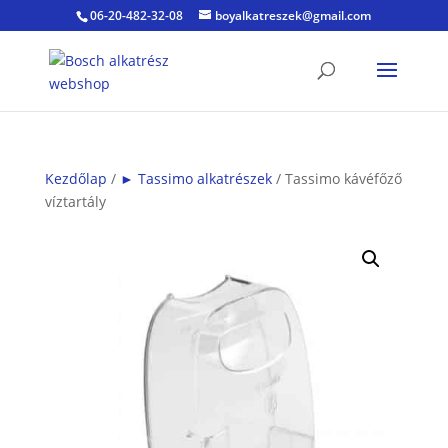
06-20-482-32-08
boyalkatreszek@gmail.com
Kezdőlap
/
► Tassimo alkatrészek
/ Tassimo kávéfőző
víztartály