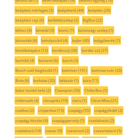
betöltő tál
(1)
beverőkalapács
(4)
beállító egység
(10)
beépített mérleges
(2)
beépíthető
(44)
beépítés
(20)
beépítési rajz
(6)
beőblítőszelep
(2)
BigBox
(22)
bilincs
(4)
bimetál
(3)
bionic
(1)
biztonsági szelep
(1)
biztosíték
(6)
boholyszűrő
(4)
bojler
(40)
bolygókerék
(7)
bontókalapács
(12)
bordásszíj
(28)
bordás szíj
(27)
borhűtő
(4)
bortartó
(6)
bosch
(3)
Bosch sütő kiegészítő
(1)
botmixer
(101)
botmixerszár
(20)
Brita
(6)
burkolat
(32)
békazár
(1)
búra
(11)
bútor tisztító kefe
(2)
Champion
(30)
ChillerBox
(5)
chillersafe
(4)
citrusprés
(19)
claris
(1)
CleverMixx
(21)
coolbox
(2)
crisperbox
(13)
csapágy
(55)
csapágyfedél
(2)
csapágy készlet
(4)
csapágypersely
(1)
csatlakozás
(2)
csatlakozó
(14)
csavar
(9)
csavarozó
(2)
csavartakaró
(5)