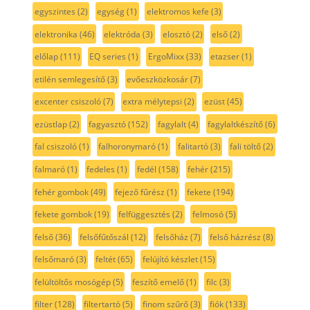
egyszintes
(2)
egység
(1)
elektromos kefe
(3)
elektronika
(46)
elektróda
(3)
elosztó
(2)
első
(2)
előlap
(111)
EQ series
(1)
ErgoMixx
(33)
etazser
(1)
etilén semlegesítő
(3)
evőeszközkosár
(7)
excenter csiszoló
(7)
extra mélytepsi
(2)
ezüst
(45)
ezüstlap
(2)
fagyasztó
(152)
fagylalt
(4)
fagylaltkészítő
(6)
fal csiszoló
(1)
falhoronymaró
(1)
falitartó
(3)
fali töltő
(2)
falmaró
(1)
fedeles
(1)
fedél
(158)
fehér
(215)
fehér gombok
(49)
fejező fűrész
(1)
fekete
(194)
fekete gombok
(19)
felfüggesztés
(2)
felmosó
(5)
felső
(36)
felsőfűtőszál
(12)
felsőház
(7)
felső házrész
(8)
felsőmaró
(3)
feltét
(65)
felújító készlet
(15)
felültöltős mosógép
(5)
feszítő emelő
(1)
filc
(3)
filter
(128)
filtertartó
(5)
finom szűrő
(3)
fiók
(133)