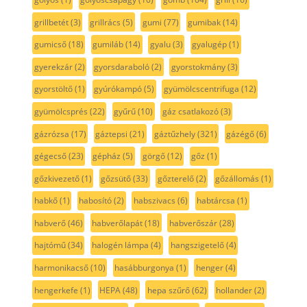
grillbetét
(3)
grillrács
(5)
gumi
(77)
gumibak
(14)
gumicső
(18)
gumiláb
(14)
gyalu
(3)
gyalugép
(1)
gyerekzár
(2)
gyorsdaraboló
(2)
gyorstokmány
(3)
gyorstöltő
(1)
gyúrókampó
(5)
gyümölcscentrifuga
(12)
gyümölcsprés
(22)
gyűrű
(10)
gáz csatlakozó
(3)
gázrózsa
(17)
gáztepsi
(21)
gáztűzhely
(321)
gázégő
(6)
gégecső
(23)
gépház
(5)
görgő
(12)
gőz
(1)
gőzkivezető
(1)
gőzsütő
(33)
gőzterelő
(2)
gőzállomás
(1)
habkő
(1)
habosító
(2)
habszivacs
(6)
habtárcsa
(1)
habverő
(46)
habverőlapát
(18)
habverőszár
(28)
hajtómű
(34)
halogén lámpa
(4)
hangszigetelő
(4)
harmonikacső
(10)
hasábburgonya
(1)
henger
(4)
hengerkefe
(1)
HEPA
(48)
hepa szűrő
(62)
hollander
(2)