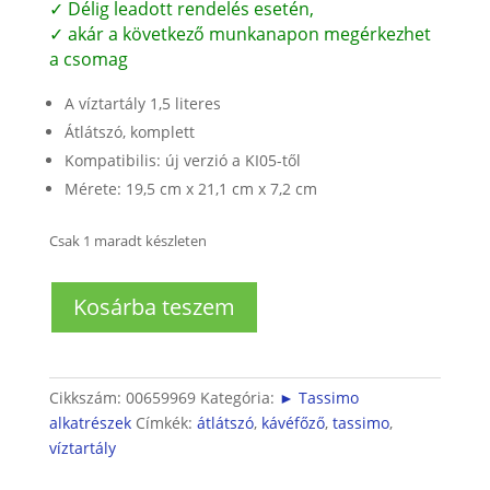
✓ Délig leadott rendelés esetén,
✓ akár a következő munkanapon megérkezhet
a csomag
A víztartály 1,5 literes
Átlátszó, komplett
Kompatibilis: új verzió a KI05-től
Mérete: 19,5 cm x 21,1 cm x 7,2 cm
Csak 1 maradt készleten
Tassimo
Kosárba teszem
kávéfőző
víztartály
mennyiség
Cikkszám:
00659969
Kategória:
► Tassimo
alkatrészek
Címkék:
átlátszó
,
kávéfőző
,
tassimo
,
víztartály