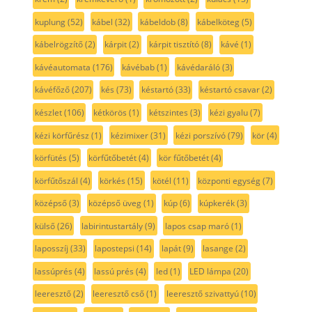
kuplung
(52)
kábel
(32)
kábeldob
(8)
kábelköteg
(5)
kábelrögzítő
(2)
kárpit
(2)
kárpit tisztító
(8)
kávé
(1)
kávéautomata
(176)
kávébab
(1)
kávédaráló
(3)
kávéfőző
(207)
kés
(73)
késtartó
(33)
késtartó csavar
(2)
készlet
(106)
kétkörös
(1)
kétszintes
(3)
kézi gyalu
(7)
kézi körfűrész
(1)
kézimixer
(31)
kézi porszívó
(79)
kör
(4)
körfütés
(5)
körfűtőbetét
(4)
kör fűtőbetét
(4)
körfűtőszál
(4)
körkés
(15)
kötél
(11)
központi egység
(7)
középső
(3)
középső üveg
(1)
kúp
(6)
kúpkerék
(3)
külső
(26)
labirintustartály
(9)
lapos csap maró
(1)
laposszíj
(33)
lapostepsi
(14)
lapát
(9)
lasange
(2)
lassúprés
(4)
lassú prés
(4)
led
(1)
LED lámpa
(20)
leeresztő
(2)
leeresztő cső
(1)
leeresztő szivattyú
(10)