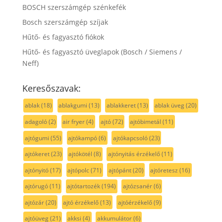
BOSCH szerszámgép szénkefék
Bosch szerszámgép szíjak
Hűtő- és fagyasztó fiókok
Hűtő- és fagyasztó üveglapok (Bosch / Siemens /
Neff)
Keresőszavak:
ablak
(18)
ablakgumi
(13)
ablakkeret
(13)
ablak üveg
(20)
adagoló
(2)
air fryer
(4)
ajtó
(72)
ajtóbimetál
(11)
ajtógumi
(55)
ajtókampó
(6)
ajtókapcsoló
(23)
ajtókeret
(23)
ajtókötél
(8)
ajtónyitás érzékelő
(11)
ajtónyitó
(17)
ajtópolc
(71)
ajtópánt
(20)
ajtóretesz
(16)
ajtórugó
(11)
ajtótartozék
(194)
ajtózsanér
(6)
ajtózár
(20)
ajtó érzékelő
(13)
ajtóérzékelő
(9)
ajtóüveg
(21)
akksi
(4)
akkumulátor
(6)