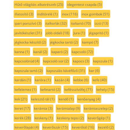
Hűtő világítás alkatrészek
(25)
idegentest csapda
(5)
illatosító
(3)
indítórelé
(1)
inox
(116)
inox gombok
(51)
ipari porszívó
(3)
italkorlát
(32)
italtartó
(70)
izzó
(13)
javítókészlet
(31)
jobb oldali
(18)
Jura
(1)
jégaprító
(1)
jégkocka készítő
(2)
jégkocka tartó
(2)
kampó
(7)
kanna
(1)
kanál
(2)
kaparó
(2)
kapcsoló
(72)
kapcsolórúd
(4)
kapcsoló sor
(2)
kapocs
(3)
kapszula
(1)
kapszula tartó
(2)
kapszulás kávéfőző
(31)
kar
(6)
kardán
(1)
karóra
(1)
kazán
(4)
kebbe
(6)
kefe
(40)
kefelemez
(1)
kefetartó
(2)
kefésszívófej
(71)
kehely
(15)
kek
(21)
kelesztő tál
(1)
kendő
(1)
kenőanyag
(4)
keret
(17)
kerámia
(3)
kerámialap
(9)
kerámiaszelep
(2)
kerék
(28)
keskeny
(1)
keskeny tepsi
(2)
keverőgép
(1)
keverőlapát
(4)
keverőszár
(15)
keverőtál
(16)
kezelő
(2)