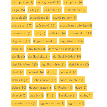
csempevágó
(1)
csepegés gátló
(2)
csepptálca
(4)
csiga
(15)
csillag
(1)
csillámlap
(3)
csillámlemez
(2)
csiszoló
(5)
csiszológép
(3)
csukló persely
(1)
csésze tartó
(7)
csúszógyűrű
(1)
csúszósines gérvágó
(3)
csúszószán
(1)
cső
(36)
csőbilincs
(4)
csőcsatlakozó
(3)
dagasztó
(13)
dagasztólapát
(5)
dagasztószár
(14)
damil
(4)
damiltartó
(4)
daraboló csiszológép
(1)
daráló
(8)
darálóskeksz
(1)
darálóskávéfőző
(89)
digitális hőmérő
(3)
digitális mérleg
(1)
digitális óra
(2)
dióda
(2)
diódaráló
(4)
dob
(9)
dobborda
(2)
dobcsillag
(1)
dobos daráló
(12)
dobos szeletelő
(6)
doboz
(30)
dobtámasztó
(1)
Dr.Fischer
(1)
dugó
(2)
díszcsík
(2)
díszléc
(1)
E14
(1)
EasyRotak
(1)
edény
(4)
edénytartórács
(6)
egyenecsiszoló
(1)
egykörös
(1)