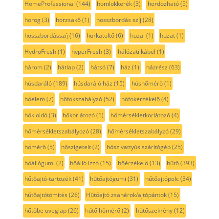
HomeProfessional
(144)
homlokkerék
(3)
hordozható
(5)
horog
(3)
horzsakő
(1)
hosszbordás szíj
(28)
hosszbordásszíj
(16)
hurkatöltő
(6)
huzal
(1)
huzat
(1)
HydroFresh
(1)
hyperFresh
(3)
hálózati kábel
(1)
három
(2)
hátlap
(2)
hátsó
(7)
ház
(1)
házrész
(63)
húsdaráló
(189)
húsdaráló ház
(15)
húshőmérő
(1)
hőelem
(7)
hőfokszabályzó
(52)
hőfokérzékelő
(4)
hőkioldó
(3)
hőkorlátozó
(1)
hőmérsékletkorlátozó
(4)
hőmérsékletszabályozó
(28)
hőmérsékletszabályzó
(29)
hőmérő
(5)
hőszigetelt
(2)
hőszivattyús szárítógép
(25)
hőállógumi
(2)
hőálló izzó
(15)
hőérzékelő
(13)
hűtő
(393)
hűtőajtó-tartozék
(41)
hűtőajtógumi
(31)
hűtőajtópolc
(34)
hűtőajtótömítés
(26)
Hűtőajtó zsanérok/ajtópántok
(15)
hűtőbe üveglap
(26)
hűtő hőmérő
(2)
hűtőszekrény
(12)