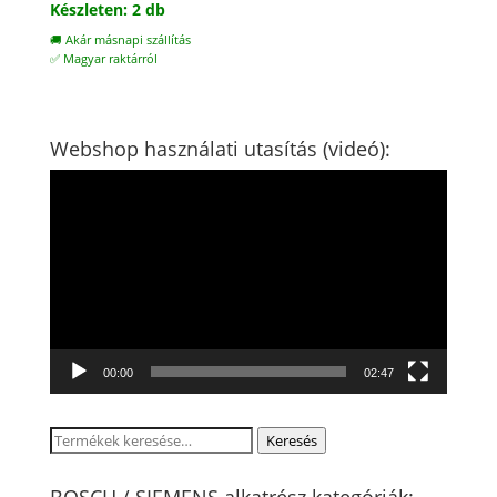
Készleten: 2 db
🚚 Akár másnapi szállítás
✅ Magyar raktárról
Webshop használati utasítás (videó):
Videólejátszó
00:00
02:47
Keresés
Keresés
a
következőre:
BOSCH / SIEMENS alkatrész kategóriák: