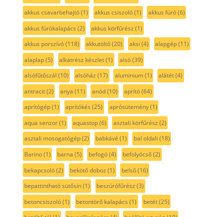
akkus csavarbehajtó
(1)
akkus csiszoló
(1)
akkus fúró
(6)
akkus fúrókalapács
(2)
akkus körfűrész
(1)
akkus porszívó
(118)
akkutöltő
(20)
aksi
(4)
alapgép
(11)
alaplap
(5)
alkatrész készlet
(1)
alsó
(39)
alsófűtőszál
(10)
alsóház
(17)
aluminium
(1)
alátét
(4)
antracit
(2)
anya
(11)
anód
(10)
aprító
(64)
aprítógép
(1)
aprítókés
(25)
aprósütemény
(1)
aqua senzor
(1)
aquastop
(6)
asztali körfűrész
(2)
asztali mosogatógép
(2)
babkávé
(1)
bal oldali
(18)
Barino
(1)
barna
(5)
befogó
(4)
befolyócső
(2)
bekapcsoló
(2)
bekötő doboz
(1)
belső
(16)
bepattintható sütősín
(1)
beszúrófűrész
(3)
betoncsiszoló
(1)
betontörő kalapács
(1)
betét
(25)