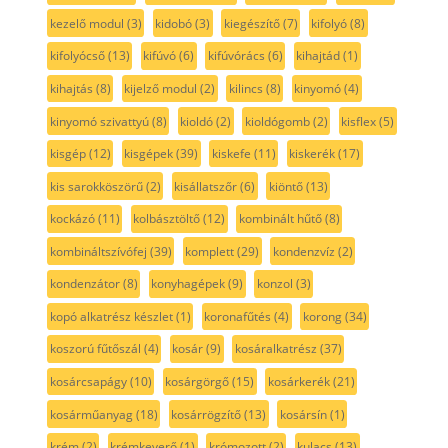
kezelő modul
(3)
kidobó
(3)
kiegészítő
(7)
kifolyó
(8)
kifolyócső
(13)
kifúvó
(6)
kifúvórács
(6)
kihajtád
(1)
kihajtás
(8)
kijelző modul
(2)
kilincs
(8)
kinyomó
(4)
kinyomó szivattyú
(8)
kioldó
(2)
kioldógomb
(2)
kisflex
(5)
kisgép
(12)
kisgépek
(39)
kiskefe
(11)
kiskerék
(17)
kis sarokköszörű
(2)
kisállatszőr
(6)
kiöntő
(13)
kockázó
(11)
kolbásztöltő
(12)
kombinált hűtő
(8)
kombináltszívófej
(39)
komplett
(29)
kondenzvíz
(2)
kondenzátor
(8)
konyhagépek
(9)
konzol
(3)
kopó alkatrész készlet
(1)
koronafűtés
(4)
korong
(34)
koszorú fűtőszál
(4)
kosár
(9)
kosáralkatrész
(37)
kosárcsapágy
(10)
kosárgörgő
(15)
kosárkerék
(21)
kosárműanyag
(18)
kosárrögzítő
(13)
kosársín
(1)
krém
(2)
krémkeverő
(1)
krómozott
(2)
kulacs
(13)