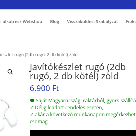
h alkatrész Webshop
Blog
Visszaküldési Szabályzat
Fiók
készlet rugó (2db rugó, 2 db kötél) zöld
Javítókészlet rugó (2db
rugó, 2 db kötél) zöld
6.900
Ft
🚚 Saját Magyarországi raktárból, gyors szállítá
✓ Délig leadott rendelés esetén,
✓ akár a következő munkanapon megérkezhet
csomag