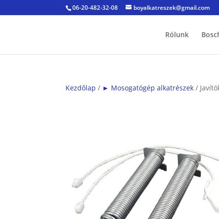
06-20-482-32-08
boyalkatreszek@gmail.com
Rólunk
Bosc
Kezdőlap
/
► Mosogatógép alkatrészek
/ Javító