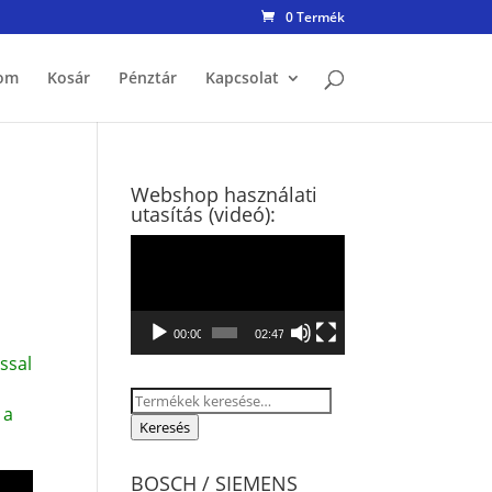
0 Termék
om
Kosár
Pénztár
Kapcsolat
Webshop használati
utasítás (videó):
Videólejátszó
00:00
02:47
ssal
Keresés
 a
a
Keresés
következőre:
BOSCH / SIEMENS