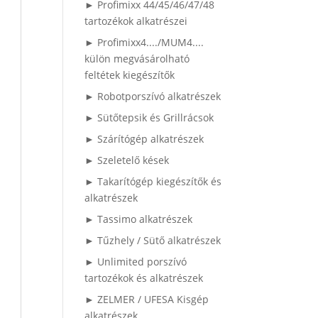
► Profimixx 44/45/46/47/48
tartozékok alkatrészei
► Profimixx4..../MUM4....
külön megvásárolható
feltétek kiegészítők
► Robotporszívó alkatrészek
► Sütőtepsik és Grillrácsok
► Szárítógép alkatrészek
► Szeletelő kések
► Takarítógép kiegészítők és
alkatrészek
► Tassimo alkatrészek
► Tűzhely / Sütő alkatrészek
► Unlimited porszívó
tartozékok és alkatrészek
► ZELMER / UFESA Kisgép
alkatrészek