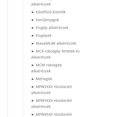
alkatrészek
► Kávéfőző Kiöntők
► Kenőanyagok
► Kisgép alkatrészek
► Kisgépek
► MaxxiMUM alkatrészek
► MC8 robotgép feltétek és
alkatrészek
► MCM robotgép
alkatrészek
► Mérlegek
► MFW2XXX Húsdaráló
alkatrészek
► MFW3XXX Húsdaráló
alkatrészek
► MFW45XX Húsdaráló