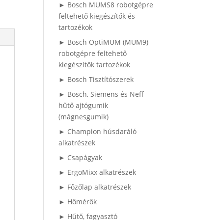
► Bosch MUMS8 robotgépre
feltehető kiegészítők és
tartozékok
► Bosch OptiMUM (MUM9)
robotgépre feltehető
kiegészítők tartozékok
► Bosch Tisztítószerek
► Bosch, Siemens és Neff
hűtő ajtógumik
(mágnesgumik)
► Champion húsdaráló
alkatrészek
► Csapágyak
► ErgoMixx alkatrészek
► Főzőlap alkatrészek
► Hőmérők
► Hűtő, fagyasztó