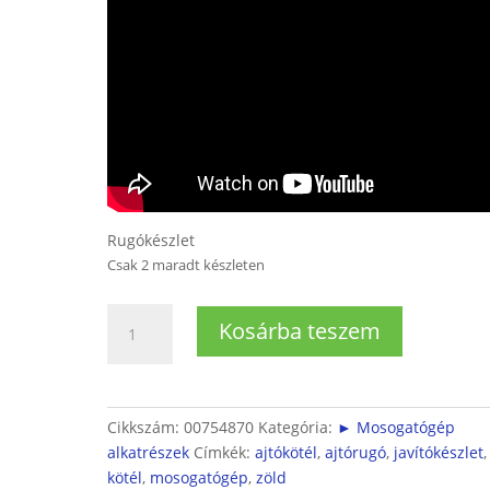
Rugókészlet
Csak 2 maradt készleten
Javítókészlet
Kosárba teszem
rugó
(2db
rugó,
2
Cikkszám:
00754870
Kategória:
► Mosogatógép
db
alkatrészek
Címkék:
ajtókötél
,
ajtórugó
,
javítókészlet
,
kötél)
kötél
,
mosogatógép
,
zöld