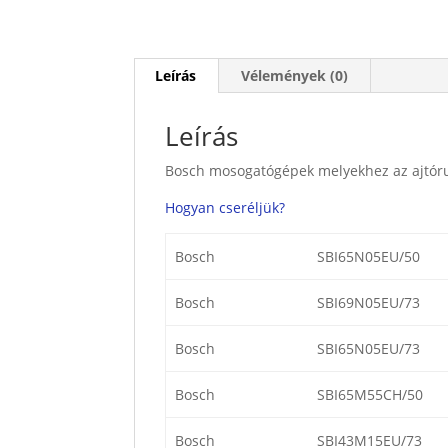
Leírás
Vélemények (0)
Leírás
Bosch mosogatógépek melyekhez az ajtórug
Hogyan cseréljük?
Bosch
SBI65N05EU/50
Bosch
SBI69N05EU/73
Bosch
SBI65N05EU/73
Bosch
SBI65M55CH/50
Bosch
SBI43M15EU/73