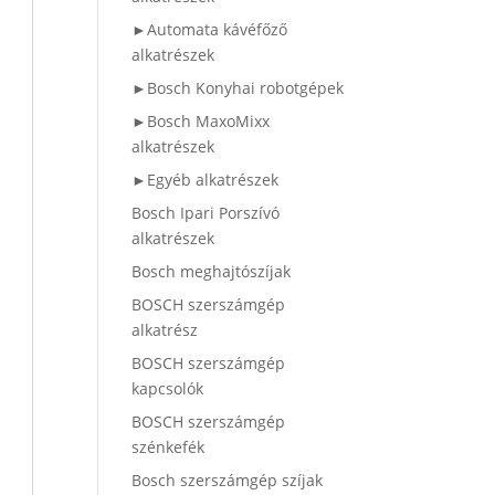
►Automata kávéfőző
alkatrészek
►Bosch Konyhai robotgépek
►Bosch MaxoMixx
alkatrészek
►Egyéb alkatrészek
Bosch Ipari Porszívó
alkatrészek
Bosch meghajtószíjak
BOSCH szerszámgép
alkatrész
BOSCH szerszámgép
kapcsolók
BOSCH szerszámgép
szénkefék
Bosch szerszámgép szíjak