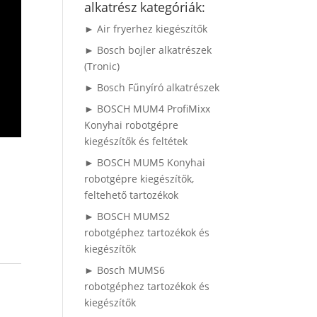
alkatrész kategóriák:
► Air fryerhez kiegészítők
► Bosch bojler alkatrészek
(Tronic)
► Bosch Fűnyíró alkatrészek
► BOSCH MUM4 ProfiMixx
Konyhai robotgépre
kiegészítők és feltétek
► BOSCH MUM5 Konyhai
robotgépre kiegészítők,
feltehető tartozékok
► BOSCH MUMS2
robotgéphez tartozékok és
kiegészítők
► Bosch MUMS6
robotgéphez tartozékok és
kiegészítők