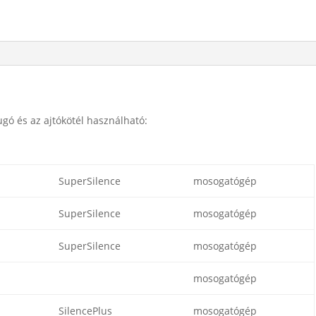
zöld
mennyiség
ó és az ajtókötél használható:
SuperSilence
mosogatógép
SuperSilence
mosogatógép
SuperSilence
mosogatógép
mosogatógép
SilencePlus
mosogatógép