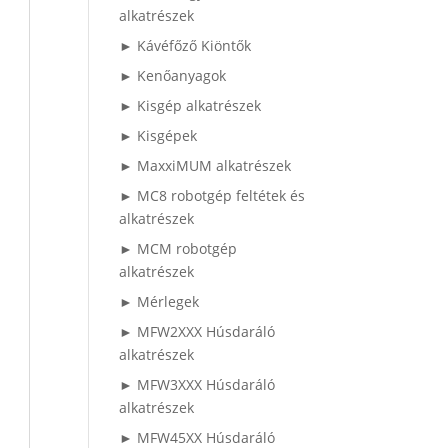
alkatrészek
► Kávéfőző Kiöntők
► Kenőanyagok
► Kisgép alkatrészek
► Kisgépek
► MaxxiMUM alkatrészek
► MC8 robotgép feltétek és
alkatrészek
► MCM robotgép
alkatrészek
► Mérlegek
► MFW2XXX Húsdaráló
alkatrészek
► MFW3XXX Húsdaráló
alkatrészek
► MFW45XX Húsdaráló