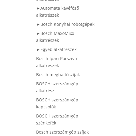
►Automata kávéfőző
alkatrészek
►Bosch Konyhai robotgépek
►Bosch MaxoMixx
alkatrészek
►Egyéb alkatrészek
Bosch Ipari Porszívó
alkatrészek
Bosch meghajtószíjak
BOSCH szerszámgép
alkatrész
BOSCH szerszámgép
kapcsolók
BOSCH szerszámgép
szénkefék
Bosch szerszámgép szíjak