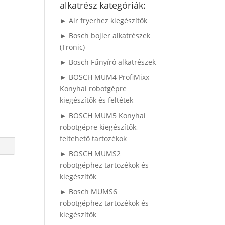
alkatrész kategóriák:
► Air fryerhez kiegészítők
► Bosch bojler alkatrészek
(Tronic)
► Bosch Fűnyíró alkatrészek
► BOSCH MUM4 ProfiMixx
Konyhai robotgépre
kiegészítők és feltétek
► BOSCH MUM5 Konyhai
robotgépre kiegészítők,
feltehető tartozékok
► BOSCH MUMS2
robotgéphez tartozékok és
kiegészítők
► Bosch MUMS6
robotgéphez tartozékok és
kiegészítők