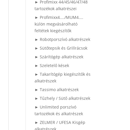
► Profimixx 44/45/46/47/48
tartozékok alkatrészei
► Profimixx4..../MUM4....
külön megvásárolható
feltétek kiegészítők
► Robotporszívó alkatrészek
► Sütőtepsik és Grillrácsok
► Szárítógép alkatrészek
► Szeletelő kések
► Takarítógép kiegészítők és
alkatrészek
► Tassimo alkatrészek
► Tűzhely / Sütő alkatrészek
► Unlimited porszívó
tartozékok és alkatrészek
► ZELMER / UFESA Kisgép
alkatrészek