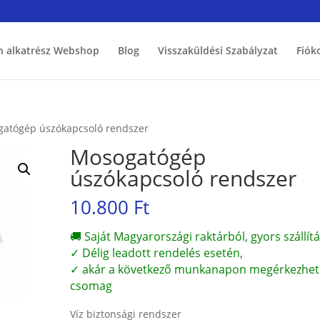
h alkatrész Webshop
Blog
Visszaküldési Szabályzat
Fiók
gatógép úszókapcsoló rendszer
Mosogatógép
úszókapcsoló rendszer
10.800
Ft
🚚 Saját Magyarországi raktárból, gyors szállítá
✓ Délig leadott rendelés esetén,
✓ akár a következő munkanapon megérkezhet
csomag
Víz biztonsági rendszer