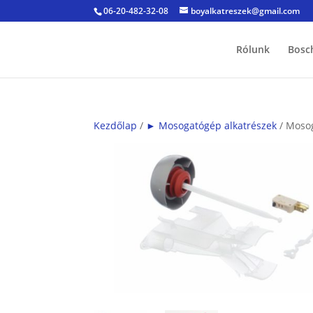
06-20-482-32-08
boyalkatreszek@gmail.com
Rólunk
Bosc
Kezdőlap
/
► Mosogatógép alkatrészek
/ Moso