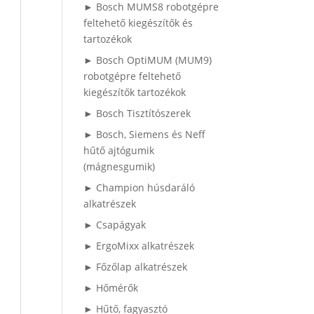
► Bosch MUMS8 robotgépre
feltehető kiegészítők és
tartozékok
► Bosch OptiMUM (MUM9)
robotgépre feltehető
kiegészítők tartozékok
► Bosch Tisztítószerek
► Bosch, Siemens és Neff
hűtő ajtógumik
(mágnesgumik)
► Champion húsdaráló
alkatrészek
► Csapágyak
► ErgoMixx alkatrészek
► Főzőlap alkatrészek
► Hőmérők
► Hűtő, fagyasztó