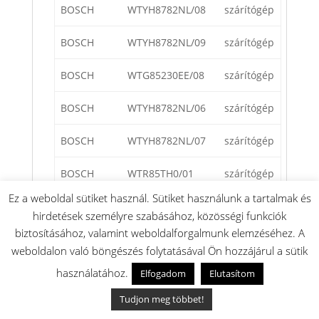
BOSCH
WTYH8782NL/08
szárítógép
BOSCH
WTYH8782NL/09
szárítógép
BOSCH
WTG85230EE/08
szárítógép
BOSCH
WTYH8782NL/06
szárítógép
BOSCH
WTYH8782NL/07
szárítógép
BOSCH
WTR85TH0/01
szárítógép
Ez a weboldal sütiket használ. Sütiket használunk a tartalmak és
BOSCH
WTW85B48SN/05
szárítógép
hirdetések személyre szabásához, közösségi funkciók
biztosításához, valamint weboldalforgalmunk elemzéséhez. A
BOSCH
WTW8546DFG/08
szárítógép
weboldalon való böngészés folytatásával Ön hozzájárul a sütik
BOSCH
WTWH75B9SN/07
szárítógép
használatához.
Elfogadom
Elutasítom
Tudjon meg többet!
BOSCH
WTW85B48SN/03
szárítógép