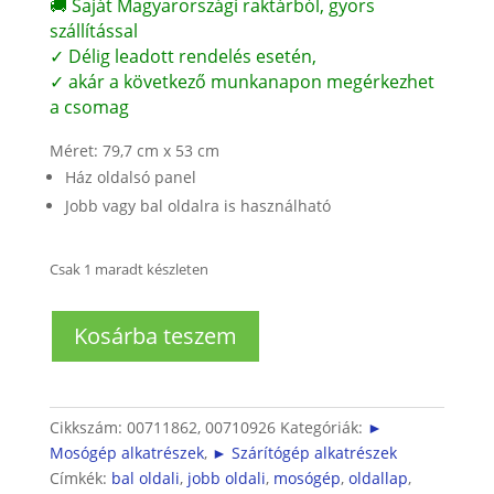
🚚 Saját Magyarországi raktárból, gyors
szállítással
✓ Délig leadott rendelés esetén,
✓ akár a következő munkanapon megérkezhet
a csomag
Méret: 79,7 cm x 53 cm
Ház oldalsó panel
Jobb vagy bal oldalra is használható
Csak 1 maradt készleten
Szárítógép
Kosárba teszem
oldallap
mennyiség
Cikkszám:
00711862, 00710926
Kategóriák:
►
Mosógép alkatrészek
,
► Szárítógép alkatrészek
Címkék:
bal oldali
,
jobb oldali
,
mosógép
,
oldallap
,