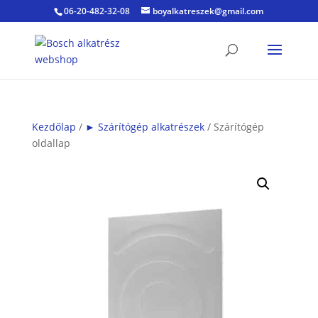
06-20-482-32-08
boyalkatreszek@gmail.com
Kezdőlap
/
► Szárítógép alkatrészek
/ Szárítógép
oldallap