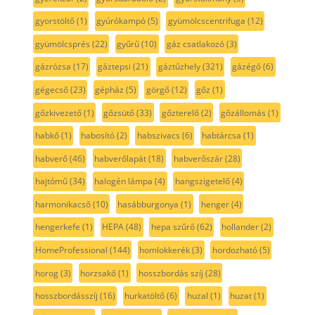
gyorstöltő
(1)
gyúrókampó
(5)
gyümölcscentrifuga
(12)
gyümölcsprés
(22)
gyűrű
(10)
gáz csatlakozó
(3)
gázrózsa
(17)
gáztepsi
(21)
gáztűzhely
(321)
gázégő
(6)
gégecső
(23)
gépház
(5)
görgő
(12)
gőz
(1)
gőzkivezető
(1)
gőzsütő
(33)
gőzterelő
(2)
gőzállomás
(1)
habkő
(1)
habosító
(2)
habszivacs
(6)
habtárcsa
(1)
habverő
(46)
habverőlapát
(18)
habverőszár
(28)
hajtómű
(34)
halogén lámpa
(4)
hangszigetelő
(4)
harmonikacső
(10)
hasábburgonya
(1)
henger
(4)
hengerkefe
(1)
HEPA
(48)
hepa szűrő
(62)
hollander
(2)
HomeProfessional
(144)
homlokkerék
(3)
hordozható
(5)
horog
(3)
horzsakő
(1)
hosszbordás szíj
(28)
hosszbordásszíj
(16)
hurkatöltő
(6)
huzal
(1)
huzat
(1)