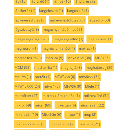
láb
(15)
lábfürdő
(1)
lámpa
(16)
láncfűrész
(2)
lánckerék
(1)
lángelosztó
(1)
lángterelő
(1)
légkeverésfűtés
(8)
légkeverésfűtőtest
(5)
légszűrő
(50)
lúgszivattyú
(8)
magasnyomású mosó
(1)
magasság rögzítő
(3)
magasság állító
(3)
maghőmérő
(1)
magnetron
(1)
magnézium anód
(4)
matrac
(1)
matrac tiszító
(3)
matrica
(5)
MaxoMixx
(38)
MC8
(35)
MCM
(98)
mechanika
(1)
meghajtó
(8)
meghajtószíj
(39)
melitta
(1)
metélt
(1)
MFW3xxx
(6)
mfw6xxx
(31)
MFW45XXX
(24)
mfws4
(5)
MFWS6
(9)
Miele
(1)
mikrofilter
(47)
mikrohullámú sütő
(41)
mikroszűrő
(51)
mikró
(69)
mixer
(89)
mixergép
(6)
mixer szár
(22)
mixerszár
(19)
Mixx2Go
(6)
mixxo
(1)
mop
(2)
morzsaporszívó
(3)
morzsatálca
(2)
mosható
(21)