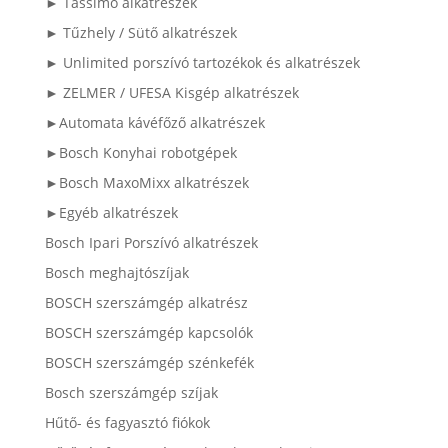
► Tassimo alkatrészek
► Tűzhely / Sütő alkatrészek
► Unlimited porszívó tartozékok és alkatrészek
► ZELMER / UFESA Kisgép alkatrészek
►Automata kávéfőző alkatrészek
►Bosch Konyhai robotgépek
►Bosch MaxoMixx alkatrészek
►Egyéb alkatrészek
Bosch Ipari Porszívó alkatrészek
Bosch meghajtószíjak
BOSCH szerszámgép alkatrész
BOSCH szerszámgép kapcsolók
BOSCH szerszámgép szénkefék
Bosch szerszámgép szíjak
Hűtő- és fagyasztó fiókok