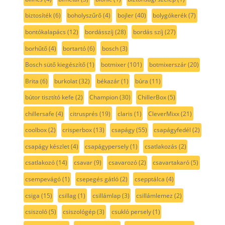
biztosíték
(6)
boholyszűrő
(4)
bojler
(40)
bolygókerék
(7)
bontókalapács
(12)
bordásszíj
(28)
bordás szíj
(27)
borhűtő
(4)
bortartó
(6)
bosch
(3)
Bosch sütő kiegészítő
(1)
botmixer
(101)
botmixerszár
(20)
Brita
(6)
burkolat
(32)
békazár
(1)
búra
(11)
bútor tisztító kefe
(2)
Champion
(30)
ChillerBox
(5)
chillersafe
(4)
citrusprés
(19)
claris
(1)
CleverMixx
(21)
coolbox
(2)
crisperbox
(13)
csapágy
(55)
csapágyfedél
(2)
csapágy készlet
(4)
csapágypersely
(1)
csatlakozás
(2)
csatlakozó
(14)
csavar
(9)
csavarozó
(2)
csavartakaró
(5)
csempevágó
(1)
csepegés gátló
(2)
csepptálca
(4)
csiga
(15)
csillag
(1)
csillámlap
(3)
csillámlemez
(2)
csiszoló
(5)
csiszológép
(3)
csukló persely
(1)