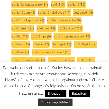
sütési funkcióválasztó
(31)
sütő
(315)
sütőajtó
(35)
sütőajtó gumi
(5)
sütőajtó külső üveg
(17)
sütőbelső
(45)
sütő forgókapcsoló
(22)
sütőfunkciókapcsoló
(20)
sütő hőmérő
(1)
sütő izzó
(18)
sütőkapcsoló
(18)
sütőlap
(13)
sütő lámpa
(9)
sütő programválasztó
(17)
sütőrács
(15)
sütősín
(12)
Sütőtepsi
(13)
sütő világítás
(7)
sütőüveg
(1)
sütő üzemmódkapcsoló
(16)
sütő üzemmódváltó
(16)
sűtőajtó tömítés
(7)
tabletta
(16)
Ez a weboldal sütiket használ. Sütiket használunk a tartalmak és
takarítógép
(66)
takaró
(3)
takarólemez
(2)
talp
(1)
hirdetések személyre szabásához, közösségi funkciók
tartozéktáska
(2)
tartály
(82)
tartó
(16)
tassimo
(41)
biztosításához, valamint weboldalforgalmunk elemzéséhez. A
TastyMoments
(3)
teafőző
(1)
tejcső
(5)
tejhabosító
(8)
weboldalon való böngészés folytatásával Ön hozzájárul a sütik
tejtartó
(8)
tekercs
(2)
tekercsfedél
(1)
teleszkópcső
(9)
használatához.
Elfogadom
Elutasítom
teleszkópos sütősín
(12)
teljesítmény szabályzó
(1)
Tudjon meg többet!
tengely
(17)
tepsi
(35)
tepsi fedél
(3)
tepsitartó
(4)