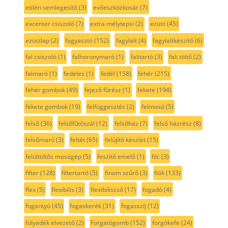
etilén semlegesítő
(3)
evőeszközkosár
(7)
excenter csiszoló
(7)
extra mélytepsi
(2)
ezüst
(45)
ezüstlap
(2)
fagyasztó
(152)
fagylalt
(4)
fagylaltkészítő
(6)
fal csiszoló
(1)
falhoronymaró
(1)
falitartó
(3)
fali töltő
(2)
falmaró
(1)
fedeles
(1)
fedél
(158)
fehér
(215)
fehér gombok
(49)
fejező fűrész
(1)
fekete
(194)
fekete gombok
(19)
felfüggesztés
(2)
felmosó
(5)
felső
(36)
felsőfűtőszál
(12)
felsőház
(7)
felső házrész
(8)
felsőmaró
(3)
feltét
(65)
felújító készlet
(15)
felültöltős mosógép
(5)
feszítő emelő
(1)
filc
(3)
filter
(128)
filtertartó
(5)
finom szűrő
(3)
fiók
(133)
flex
(5)
flexibilis
(3)
flexibiliscső
(17)
fogadó
(4)
fogantyú
(45)
fogaskerék
(31)
fogasszíj
(12)
folyadék elvezető
(2)
Forgatógomb
(152)
forgókefe
(24)