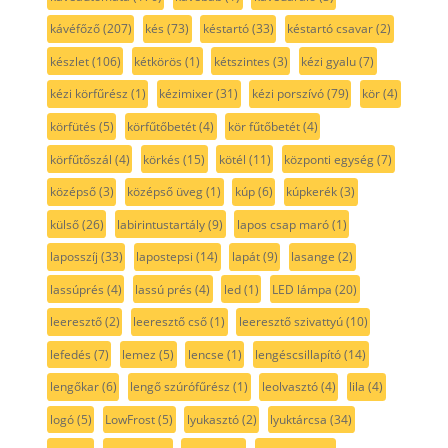
kávéfőző
(207)
kés
(73)
késtartó
(33)
késtartó csavar
(2)
készlet
(106)
kétkörös
(1)
kétszintes
(3)
kézi gyalu
(7)
kézi körfűrész
(1)
kézimixer
(31)
kézi porszívó
(79)
kör
(4)
körfütés
(5)
körfűtőbetét
(4)
kör fűtőbetét
(4)
körfűtőszál
(4)
körkés
(15)
kötél
(11)
központi egység
(7)
középső
(3)
középső üveg
(1)
kúp
(6)
kúpkerék
(3)
külső
(26)
labirintustartály
(9)
lapos csap maró
(1)
laposszíj
(33)
lapostepsi
(14)
lapát
(9)
lasange
(2)
lassúprés
(4)
lassú prés
(4)
led
(1)
LED lámpa
(20)
leeresztő
(2)
leeresztő cső
(1)
leeresztő szivattyú
(10)
lefedés
(7)
lemez
(5)
lencse
(1)
lengéscsillapító
(14)
lengőkar
(6)
lengő szúrófűrész
(1)
leolvasztó
(4)
lila
(4)
logó
(5)
LowFrost
(5)
lyukasztó
(2)
lyuktárcsa
(34)