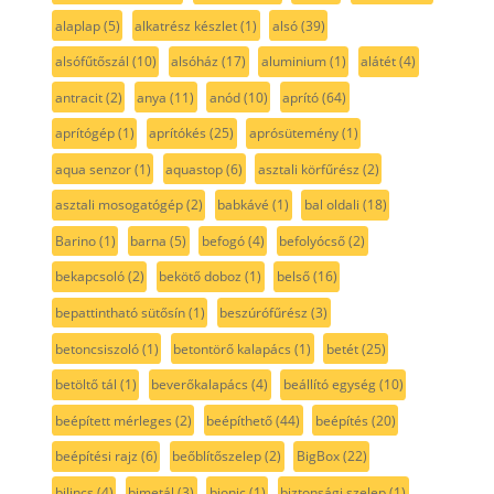
alaplap
(5)
alkatrész készlet
(1)
alsó
(39)
alsófűtőszál
(10)
alsóház
(17)
aluminium
(1)
alátét
(4)
antracit
(2)
anya
(11)
anód
(10)
aprító
(64)
aprítógép
(1)
aprítókés
(25)
aprósütemény
(1)
aqua senzor
(1)
aquastop
(6)
asztali körfűrész
(2)
asztali mosogatógép
(2)
babkávé
(1)
bal oldali
(18)
Barino
(1)
barna
(5)
befogó
(4)
befolyócső
(2)
bekapcsoló
(2)
bekötő doboz
(1)
belső
(16)
bepattintható sütősín
(1)
beszúrófűrész
(3)
betoncsiszoló
(1)
betontörő kalapács
(1)
betét
(25)
betöltő tál
(1)
beverőkalapács
(4)
beállító egység
(10)
beépített mérleges
(2)
beépíthető
(44)
beépítés
(20)
beépítési rajz
(6)
beőblítőszelep
(2)
BigBox
(22)
bilincs
(4)
bimetál
(3)
bionic
(1)
biztonsági szelep
(1)