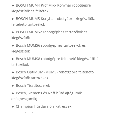
► BOSCH MUM4 ProfiMixx Konyhai robotgépre
kiegészítők és feltétek
► BOSCH MUM5 Konyhai robotgépre kiegészítők,
feltehető tartozékok
► BOSCH MUMS2 robotgéphez tartozékok és
kiegészítők
► Bosch MUMS6 robotgéphez tartozékok és
kiegészítők
► Bosch MUMS8 robotgépre feltehető kiegészítők és
tartozékok
► Bosch OptiMUM (MUM9) robotgépre feltehető
kiegészítők tartozékok
► Bosch Tisztítószerek
► Bosch, Siemens és Neff hűtő ajtógumik
(mágnesgumik)
► Champion húsdaráló alkatrészek