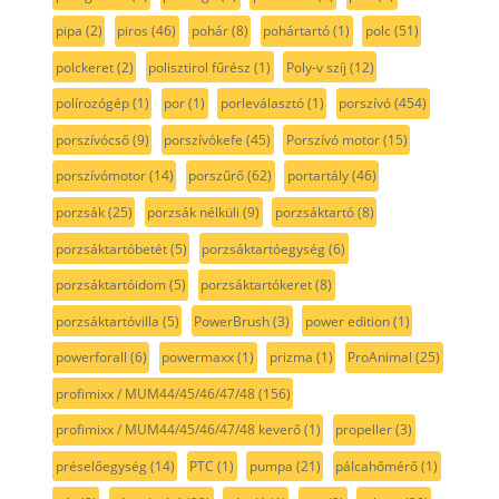
pipa
(2)
piros
(46)
pohár
(8)
pohártartó
(1)
polc
(51)
polckeret
(2)
polisztirol fűrész
(1)
Poly-v szíj
(12)
polírozógép
(1)
por
(1)
porleválasztó
(1)
porszívó
(454)
porszívócső
(9)
porszívókefe
(45)
Porszívó motor
(15)
porszívómotor
(14)
porszűrő
(62)
portartály
(46)
porzsák
(25)
porzsák nélküli
(9)
porzsáktartó
(8)
porzsáktartóbetét
(5)
porzsáktartóegység
(6)
porzsáktartóidom
(5)
porzsáktartókeret
(8)
porzsáktartóvilla
(5)
PowerBrush
(3)
power edition
(1)
powerforall
(6)
powermaxx
(1)
prizma
(1)
ProAnimal
(25)
profimixx / MUM44/45/46/47/48
(156)
profimixx / MUM44/45/46/47/48 keverő
(1)
propeller
(3)
préselőegység
(14)
PTC
(1)
pumpa
(21)
pálcahőmérő
(1)