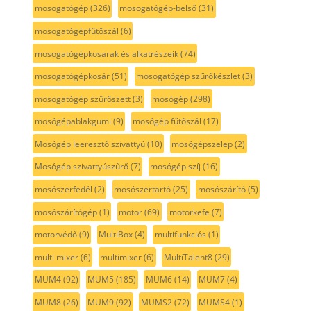
mosogatógép
(326)
mosogatógép-belső
(31)
mosogatógépfűtőszál
(6)
mosogatógépkosarak és alkatrészeik
(74)
mosogatógépkosár
(51)
mosogatógép szűrőkészlet
(3)
mosogatógép szűrőszett
(3)
mosógép
(298)
mosógépablakgumi
(9)
mosógép fűtőszál
(17)
Mosógép leeresztő szivattyú
(10)
mosógépszelep
(2)
Mosógép szivattyúszűrő
(7)
mosógép szíj
(16)
mosószerfedél
(2)
mosószertartó
(25)
mosószárító
(5)
mosószárítógép
(1)
motor
(69)
motorkefe
(7)
motorvédő
(9)
MultiBox
(4)
multifunkciós
(1)
multi mixer
(6)
multimixer
(6)
MultiTalent8
(29)
MUM4
(92)
MUM5
(185)
MUM6
(14)
MUM7
(4)
MUM8
(26)
MUM9
(92)
MUMS2
(72)
MUMS4
(1)