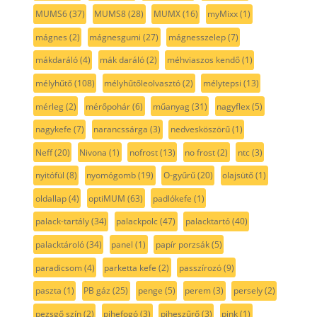
MUMS6
(37)
MUMS8
(28)
MUMX
(16)
myMixx
(1)
mágnes
(2)
mágnesgumi
(27)
mágnesszelep
(7)
mákdaráló
(4)
mák daráló
(2)
méhviaszos kendő
(1)
mélyhűtő
(108)
mélyhűtőleolvasztó
(2)
mélytepsi
(13)
mérleg
(2)
mérőpohár
(6)
műanyag
(31)
nagyflex
(5)
nagykefe
(7)
narancssárga
(3)
nedvesköszörű
(1)
Neff
(20)
Nivona
(1)
nofrost
(13)
no frost
(2)
ntc
(3)
nyitófül
(8)
nyomógomb
(19)
O-gyűrű
(20)
olajsütő
(1)
oldallap
(4)
optiMUM
(63)
padlókefe
(1)
palack-tartály
(34)
palackpolc
(47)
palacktartó
(40)
palacktároló
(34)
panel
(1)
papír porzsák
(5)
paradicsom
(4)
parketta kefe
(2)
passzírozó
(9)
paszta
(1)
PB gáz
(25)
penge
(5)
perem
(3)
persely
(2)
pezsgő szín
(2)
pihefogó
(3)
piheszűrő
(3)
pink
(1)