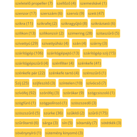
szeletelő propeller
(7)
szellőző
(4)
szemeskávé
(1)
szenzor
(17)
szerszám
(6)
szervíz
(9)
szett
(47)
szikra
(11)
szikrafej
(2)
szikragyűjtó
(8)
szikráztató
(6)
szilikon
(13)
szilikonzsír
(2)
szimering
(28)
szitaszűrő
(5)
szivattyú
(29)
szivattyúház
(4)
szán
(4)
szárny
(3)
szárítógép
(106)
szárítógépajtó
(13)
szárítógép szíj
(15)
szárítógépszűrő
(4)
szénfilter
(4)
szénkefe
(41)
szénkefe pár
(22)
szénkefe tartó
(4)
szénszűrő
(1)
Szíj
(25)
szíjfeszítő
(3)
színtelen
(10)
szívócső
(7)
szívófej
(92)
szórófej
(3)
szórókar
(9)
szögcsiszoló
(1)
szögfúró
(1)
szögpolírozó
(1)
szöszszedő
(3)
szöszszűrő
(5)
szürke
(36)
szűkítő
(2)
szűrő
(175)
szűrőtartó
(6)
sárga
(3)
sín
(5)
sótartály
(7)
sötétkék
(3)
sövénynyíró
(1)
sütemény kinyomó
(3)