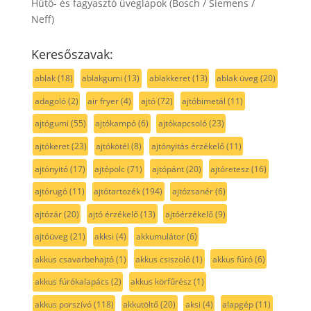
Hűtő- és fagyasztó üveglapok (Bosch / Siemens /
Neff)
Keresőszavak:
ablak
(18)
ablakgumi
(13)
ablakkeret
(13)
ablak üveg
(20)
adagoló
(2)
air fryer
(4)
ajtó
(72)
ajtóbimetál
(11)
ajtógumi
(55)
ajtókampó
(6)
ajtókapcsoló
(23)
ajtókeret
(23)
ajtókötél
(8)
ajtónyitás érzékelő
(11)
ajtónyitó
(17)
ajtópolc
(71)
ajtópánt
(20)
ajtóretesz
(16)
ajtórugó
(11)
ajtótartozék
(194)
ajtózsanér
(6)
ajtózár
(20)
ajtó érzékelő
(13)
ajtóérzékelő
(9)
ajtóüveg
(21)
akksi
(4)
akkumulátor
(6)
akkus csavarbehajtó
(1)
akkus csiszoló
(1)
akkus fúró
(6)
akkus fúrókalapács
(2)
akkus körfűrész
(1)
akkus porszívó
(118)
akkutöltő
(20)
aksi
(4)
alapgép
(11)