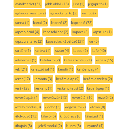
javítókészlet
(31)
jobb oldali
(18)
Jura
(1)
jégaprító
(1)
jégkocka készítő
(2)
jégkocka tartó
(2)
kampó
(7)
kanna
(1)
kanál
(2)
kaparó
(2)
kapcsoló
(72)
kapcsolórúd
(4)
kapcsoló sor
(2)
kapocs
(3)
kapszula
(1)
kapszula tartó
(2)
kapszulás kávéfőző
(31)
kar
(6)
kardán
(1)
karóra
(1)
kazán
(4)
kebbe
(6)
kefe
(40)
kefelemez
(1)
kefetartó
(2)
kefésszívófej
(71)
kehely
(15)
kek
(21)
kelesztő tál
(1)
kendő
(1)
kenőanyag
(4)
keret
(17)
kerámia
(3)
kerámialap
(9)
kerámiaszelep
(2)
kerék
(28)
keskeny
(1)
keskeny tepsi
(2)
keverőgép
(1)
keverőlapát
(4)
keverőszár
(15)
keverőtál
(16)
kezelő
(2)
kezelő modul
(3)
kidobó
(3)
kiegészítő
(7)
kifolyó
(8)
kifolyócső
(13)
kifúvó
(6)
kifúvórács
(6)
kihajtád
(1)
kihajtás
(8)
kijelző modul
(2)
kilincs
(8)
kinyomó
(4)