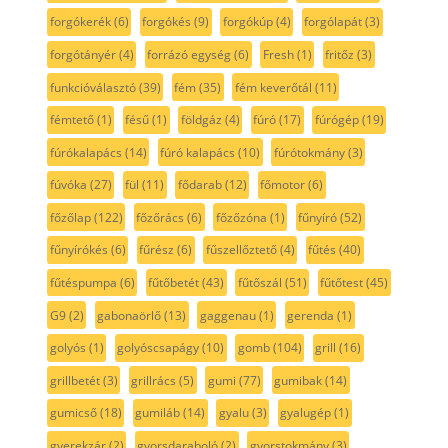
forgókerék
(6)
forgókés
(9)
forgókúp
(4)
forgólapát
(3)
forgótányér
(4)
forrázó egység
(6)
Fresh
(1)
fritőz
(3)
funkcióválasztó
(39)
fém
(35)
fém keverőtál
(11)
fémtető
(1)
fésű
(1)
földgáz
(4)
fúró
(17)
fúrógép
(19)
fúrókalapács
(14)
fúró kalapács
(10)
fúrótokmány
(3)
fúvóka
(27)
fül
(11)
fődarab
(12)
főmotor
(6)
főzőlap
(122)
főzőrács
(6)
főzőzóna
(1)
fűnyíró
(52)
fűnyírókés
(6)
fűrész
(6)
fűszellőztető
(4)
fűtés
(40)
fűtéspumpa
(6)
fűtőbetét
(43)
fűtőszál
(51)
fűtőtest
(45)
G9
(2)
gabonaörlő
(13)
gaggenau
(1)
gerenda
(1)
golyós
(1)
golyóscsapágy
(10)
gomb
(104)
grill
(16)
grillbetét
(3)
grillrács
(5)
gumi
(77)
gumibak
(14)
gumicső
(18)
gumiláb
(14)
gyalu
(3)
gyalugép
(1)
gyerekzár
(2)
gyorsdaraboló
(2)
gyorstokmány
(3)