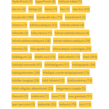
HydroFresh
(1)
hyperFresh
(3)
hálózati kábel
(1)
három
(2)
hátlap
(2)
hátsó
(7)
ház
(1)
házrész
(63)
húsdaráló
(189)
húsdaráló ház
(15)
húshőmérő
(1)
hőelem
(7)
hőfokszabályzó
(52)
hőfokérzékelő
(4)
hőkioldó
(3)
hőkorlátozó
(1)
hőmérsékletkorlátozó
(4)
hőmérsékletszabályozó
(28)
hőmérsékletszabályzó
(29)
hőmérő
(5)
hőszigetelt
(2)
hőszivattyús szárítógép
(25)
hőállógumi
(2)
hőálló izzó
(15)
hőérzékelő
(13)
hűtő
(393)
hűtőajtó-tartozék
(41)
hűtőajtógumi
(31)
hűtőajtópolc
(34)
hűtőajtótömítés
(26)
Hűtőajtó zsanérok/ajtópántok
(15)
hűtőbe üveglap
(26)
hűtő hőmérő
(2)
hűtőszekrény
(12)
Hűtő világítás alkatrészek
(25)
idegentest csapda
(5)
illatosító
(3)
indítórelé
(1)
inox
(116)
inox gombok
(51)
ipari porszívó
(3)
italkorlát
(32)
italtartó
(70)
izzó
(13)