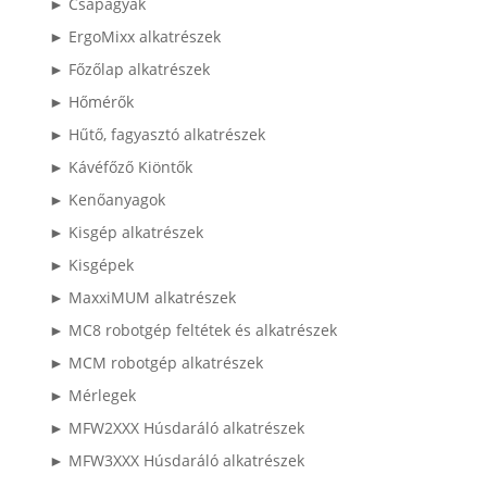
► Csapágyak
► ErgoMixx alkatrészek
► Főzőlap alkatrészek
► Hőmérők
► Hűtő, fagyasztó alkatrészek
► Kávéfőző Kiöntők
► Kenőanyagok
► Kisgép alkatrészek
► Kisgépek
► MaxxiMUM alkatrészek
► MC8 robotgép feltétek és alkatrészek
► MCM robotgép alkatrészek
► Mérlegek
► MFW2XXX Húsdaráló alkatrészek
► MFW3XXX Húsdaráló alkatrészek