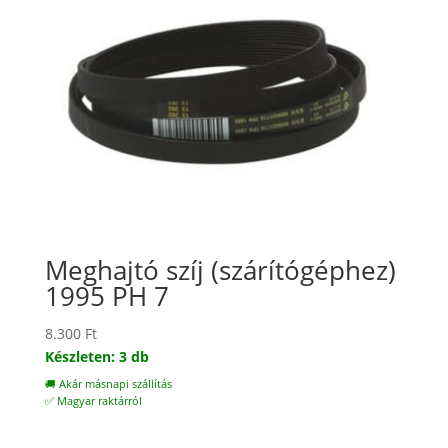
Meghajtó szíj (szárítógéphez)
1995 PH 7
8.300
Ft
Készleten: 3 db
🚚 Akár másnapi szállítás
✅ Magyar raktárról