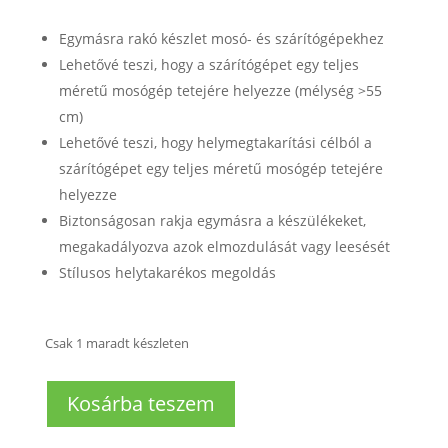
Egymásra rakó készlet mosó- és szárítógépekhez
Lehetővé teszi, hogy a szárítógépet egy teljes
méretű mosógép tetejére helyezze (mélység >55
cm)
Lehetővé teszi, hogy helymegtakarítási célból a
szárítógépet egy teljes méretű mosógép tetejére
helyezze
Biztonságosan rakja egymásra a készülékeket,
megakadályozva azok elmozdulását vagy leesését
Stílusos helytakarékos megoldás
Csak 1 maradt készleten
Összeépíthető
Kosárba teszem
keret
mosógép