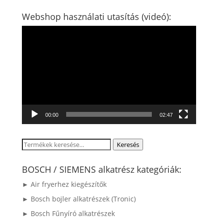
Webshop használati utasítás (videó):
Videólejátszó
00:00
02:47
Keresés
Keresés
a
következőre:
BOSCH / SIEMENS alkatrész kategóriák:
► Air fryerhez kiegészítők
► Bosch bojler alkatrészek (Tronic)
► Bosch Fűnyíró alkatrészek