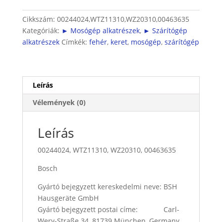
és
szárítógép
Cikkszám:
00244024,WTZ11310,WZ20310,00463635
közé
Kategóriák:
► Mosógép alkatrészek
,
► Szárítógép
(60
alkatrészek
Címkék:
fehér
,
keret
,
mosógép
,
szárítógép
cm)
mennyiség
Leírás
Vélemények (0)
Leírás
00244024, WTZ11310, WZ20310, 00463635
Bosch
Gyártó bejegyzett kereskedelmi neve: BSH
Hausgeräte GmbH
Gyártó bejegyzett postai címe: Carl-
Wery-Straße 34, 81739 München, Germany