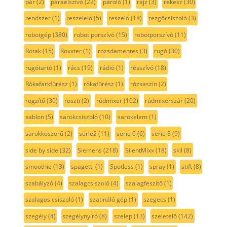
pár
(2)
páraelszívó
(22)
pároló
(1)
rajz
(3)
rekesz
(30)
rendszer
(1)
reszelelő
(5)
reszelő
(18)
rezgőcsiszoló
(3)
robotgép
(380)
robot porszívó
(15)
robotporszívó
(11)
Rotak
(15)
Roxxter
(1)
rozsdamentes
(3)
rugó
(30)
rugótartó
(1)
rács
(19)
rádió
(1)
résszívó
(18)
Rókafarkfűrész
(1)
rókafűrész
(1)
rózsaszín
(2)
rögzítő
(30)
röszti
(2)
rúdmixer
(102)
rúdmixerszár
(20)
sablon
(5)
sarokcsiszoló
(10)
sarokelem
(1)
sarokköszörű
(2)
serie2
(11)
serie 6
(6)
serie 8
(9)
side by side
(32)
Siemens
(218)
SilentMixx
(18)
skil
(8)
smoothie
(13)
spagetti
(1)
Spotless
(1)
spray
(1)
stift
(8)
szabályzó
(4)
szalagcsiszoló
(4)
szalagfeszítő
(1)
szalagos csiszoló
(1)
szatináló gép
(1)
szegecs
(1)
szegély
(4)
szegélynyíró
(8)
szelep
(13)
szeletelő
(142)