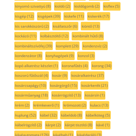
kinyomó szivattyú
(8)
kioldó
(2)
kioldógomb
(2)
kisflex
(5)
kisgép
(12)
kisgépek
(39)
kiskefe
(11)
kiskerék
(17)
kis sarokköszörű
(2)
kisállatszőr
(6)
kiöntő
(13)
kockázó
(11)
kolbásztöltő
(12)
kombinált hűtő
(8)
kombináltszívófej
(39)
komplett
(29)
kondenzvíz
(2)
kondenzátor
(8)
konyhagépek
(9)
konzol
(3)
kopó alkatrész készlet
(1)
koronafűtés
(4)
korong
(34)
koszorú fűtőszál
(4)
kosár
(9)
kosáralkatrész
(37)
kosárcsapágy
(10)
kosárgörgő
(15)
kosárkerék
(21)
kosárműanyag
(18)
kosárrögzítő
(13)
kosársín
(1)
krém
(2)
krémkeverő
(1)
krómozott
(2)
kulacs
(13)
kuplung
(52)
kábel
(32)
kábeldob
(8)
kábelköteg
(5)
kábelrögzítő
(2)
kárpit
(2)
kárpit tisztító
(8)
kávé
(1)
kávéautomata
(176)
kávébab
(1)
kávédaráló
(3)