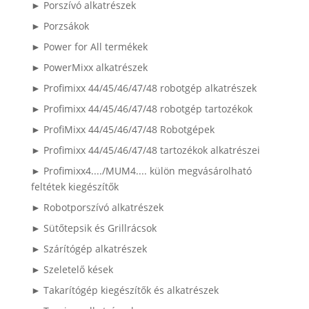
► Porszívó alkatrészek
► Porzsákok
► Power for All termékek
► PowerMixx alkatrészek
► Profimixx 44/45/46/47/48 robotgép alkatrészek
► Profimixx 44/45/46/47/48 robotgép tartozékok
► ProfiMixx 44/45/46/47/48 Robotgépek
► Profimixx 44/45/46/47/48 tartozékok alkatrészei
► Profimixx4..../MUM4.... külön megvásárolható
feltétek kiegészítők
► Robotporszívó alkatrészek
► Sütőtepsik és Grillrácsok
► Szárítógép alkatrészek
► Szeletelő kések
► Takarítógép kiegészítők és alkatrészek