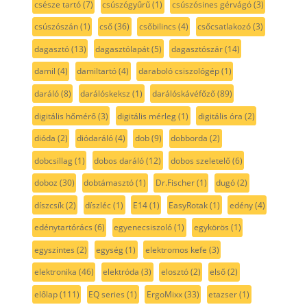
csésze tartó
(7)
csúszógyűrű
(1)
csúszósines gérvágó
(3)
csúszószán
(1)
cső
(36)
csőbilincs
(4)
csőcsatlakozó
(3)
dagasztó
(13)
dagasztólapát
(5)
dagasztószár
(14)
damil
(4)
damiltartó
(4)
daraboló csiszológép
(1)
daráló
(8)
darálóskeksz
(1)
darálóskávéfőző
(89)
digitális hőmérő
(3)
digitális mérleg
(1)
digitális óra
(2)
dióda
(2)
diódaráló
(4)
dob
(9)
dobborda
(2)
dobcsillag
(1)
dobos daráló
(12)
dobos szeletelő
(6)
doboz
(30)
dobtámasztó
(1)
Dr.Fischer
(1)
dugó
(2)
díszcsík
(2)
díszléc
(1)
E14
(1)
EasyRotak
(1)
edény
(4)
edénytartórács
(6)
egyenecsiszoló
(1)
egykörös
(1)
egyszintes
(2)
egység
(1)
elektromos kefe
(3)
elektronika
(46)
elektróda
(3)
elosztó
(2)
első
(2)
előlap
(111)
EQ series
(1)
ErgoMixx
(33)
etazser
(1)