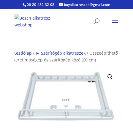
06-20-482-32-08
boyalkatreszek@gmail.com
Kezdőlap
/
► Szárítógép alkatrészek
/ Összeépíthető
keret mosógép és szárítógép közé (60 cm)