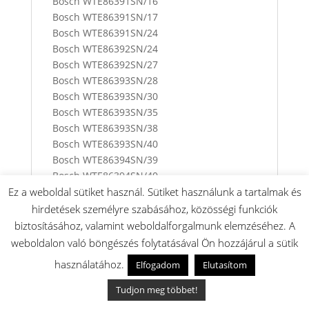
Bosch WTE86391SN/16
Bosch WTE86391SN/17
Bosch WTE86391SN/24
Bosch WTE86392SN/24
Bosch WTE86392SN/27
Bosch WTE86393SN/28
Bosch WTE86393SN/30
Bosch WTE86393SN/35
Bosch WTE86393SN/38
Bosch WTE86393SN/40
Bosch WTE86394SN/39
Bosch WTE86394SN/40
Bosch WTE86394SN/43
Ez a weboldal sütiket használ. Sütiket használunk a tartalmak és
Bosch WTE86394SN/45
hirdetések személyre szabásához, közösségi funkciók
Bosch WTE863B0NL/01
biztosításához, valamint weboldalforgalmunk elemzéséhez. A
Bosch WTE863B0NL/02
weboldalon való böngészés folytatásával Ön hozzájárul a sütik
Bosch WTE863B0NL/03
használatához.
Elfogadom
Elutasítom
Bosch WTE863B0NL/05
Bosch WTE863B1GB/28
Tudjon meg többet!
Bosch WTE863B1GB/30