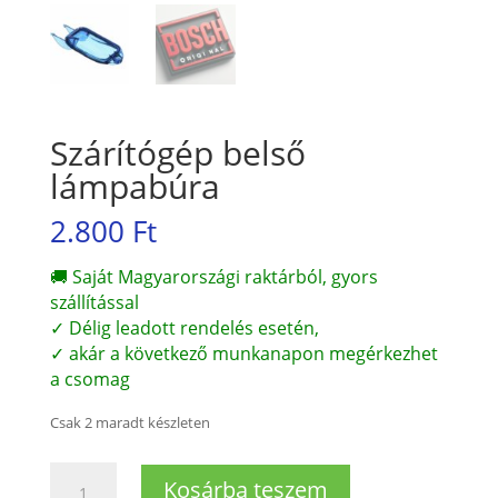
Szárítógép belső
lámpabúra
2.800
Ft
🚚 Saját Magyarországi raktárból, gyors
szállítással
✓ Délig leadott rendelés esetén,
✓ akár a következő munkanapon megérkezhet
a csomag
Csak 2 maradt készleten
Szárítógép
Kosárba teszem