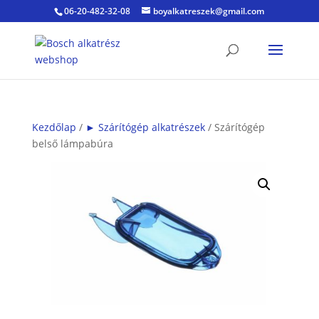
06-20-482-32-08
boyalkatreszek@gmail.com
Kezdőlap
/
► Szárítógép alkatrészek
/ Szárítógép
belső lámpabúra