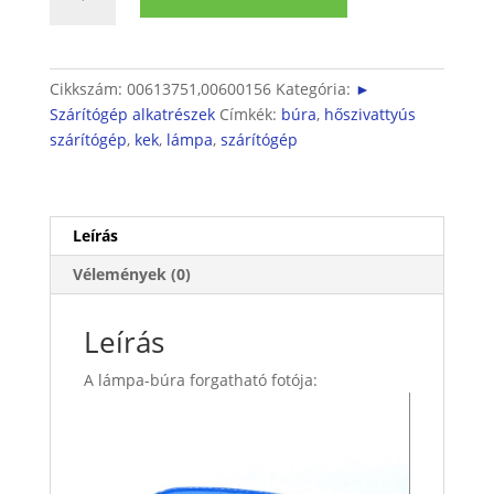
belső
lámpabúra
mennyiség
Cikkszám:
00613751,00600156
Kategória:
►
Szárítógép alkatrészek
Címkék:
búra
,
hőszivattyús
szárítógép
,
kek
,
lámpa
,
szárítógép
Leírás
Vélemények (0)
Leírás
A lámpa-búra forgatható fotója: