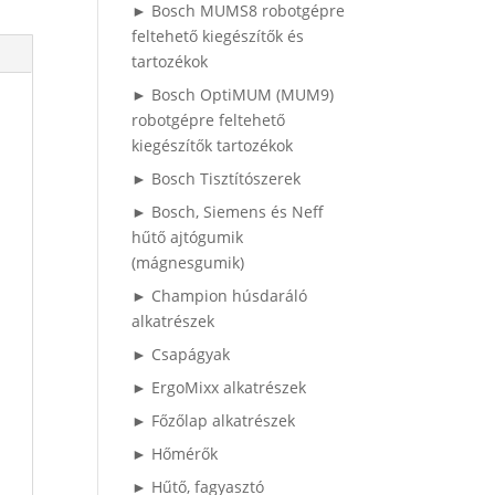
► Bosch MUMS8 robotgépre
feltehető kiegészítők és
tartozékok
► Bosch OptiMUM (MUM9)
robotgépre feltehető
kiegészítők tartozékok
► Bosch Tisztítószerek
► Bosch, Siemens és Neff
hűtő ajtógumik
(mágnesgumik)
► Champion húsdaráló
alkatrészek
► Csapágyak
► ErgoMixx alkatrészek
► Főzőlap alkatrészek
► Hőmérők
► Hűtő, fagyasztó