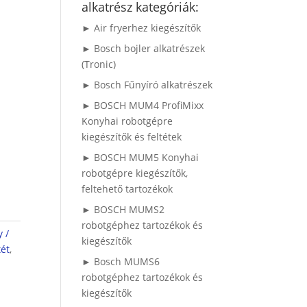
alkatrész kategóriák:
► Air fryerhez kiegészítők
► Bosch bojler alkatrészek
(Tronic)
► Bosch Fűnyíró alkatrészek
► BOSCH MUM4 ProfiMixx
Konyhai robotgépre
kiegészítők és feltétek
► BOSCH MUM5 Konyhai
robotgépre kiegészítők,
feltehető tartozékok
► BOSCH MUMS2
robotgéphez tartozékok és
 /
kiegészítők
tét
,
► Bosch MUMS6
robotgéphez tartozékok és
kiegészítők