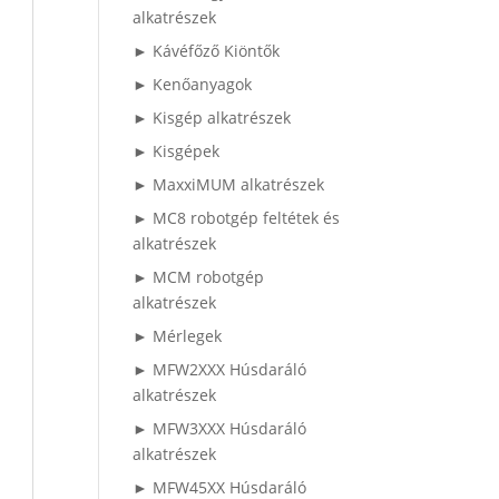
alkatrészek
► Kávéfőző Kiöntők
► Kenőanyagok
► Kisgép alkatrészek
► Kisgépek
► MaxxiMUM alkatrészek
► MC8 robotgép feltétek és
alkatrészek
► MCM robotgép
alkatrészek
► Mérlegek
► MFW2XXX Húsdaráló
alkatrészek
► MFW3XXX Húsdaráló
alkatrészek
► MFW45XX Húsdaráló