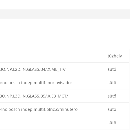
tűzhely
BO.NP.L2D.IN.GLASS.B4/.X.ME_TI//
sütő
rno bosch indep.multif.inox.avisador
sütő
BO.NP.L3D.IN.GLASS.B5/.X.E3_MCT/
sütő
rno bosch indep.multif.blnc.c/minutero
sütő
sütő