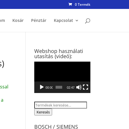
0 Termék
om
Kosár
Pénztár
Kapcsolat
Webshop használati
utasítás (videó):
s)
Videólejátszó
ssal
00:00
02:47
 a
Keresés
a
Keresés
következőre:
BOSCH / SIEMENS