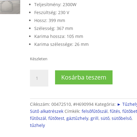
Teljesítmény: 2300W
Feszültség: 230 V
Hossz: 399 mm
Szélesség: 367 mm
Karima hossza: 105 mm
Karima szélessége: 26 mm
Készleten
Sütő
Kosárba teszem
felső
fűtőtest
(grilles)
mennyiség
Cikkszám:
00472510, #H690994
Kategória:
► Tűzhely
Sütő alkatrészek
Címkék:
felsőfűtőszál
,
fűtés
,
fűtőbe
fűtőszál
,
fűtőtest
,
gáztűzhely
,
grill
,
sütő
,
sütőbelső
,
tűzhely