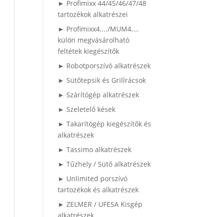
► Profimixx 44/45/46/47/48
tartozékok alkatrészei
► Profimixx4..../MUM4....
külön megvásárolható
feltétek kiegészítők
► Robotporszívó alkatrészek
► Sütőtepsik és Grillrácsok
► Szárítógép alkatrészek
► Szeletelő kések
► Takarítógép kiegészítők és
alkatrészek
► Tassimo alkatrészek
► Tűzhely / Sütő alkatrészek
► Unlimited porszívó
tartozékok és alkatrészek
► ZELMER / UFESA Kisgép
alkatrészek