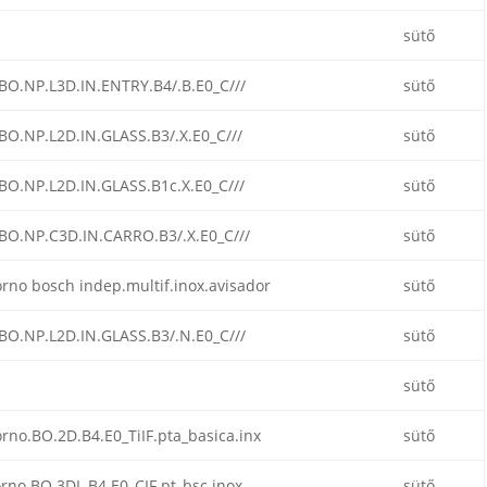
sütő
BO.NP.L3D.IN.ENTRY.B4/.B.E0_C///
sütő
BO.NP.L2D.IN.GLASS.B3/.X.E0_C///
sütő
BO.NP.L2D.IN.GLASS.B1c.X.E0_C///
sütő
BO.NP.C3D.IN.CARRO.B3/.X.E0_C///
sütő
rno bosch indep.multif.inox.avisador
sütő
BO.NP.L2D.IN.GLASS.B3/.N.E0_C///
sütő
sütő
rno.BO.2D.B4.E0_TiIF.pta_basica.inx
sütő
rno.BO.3DL.B4.E0_CIF.pt_bsc.inox
sütő