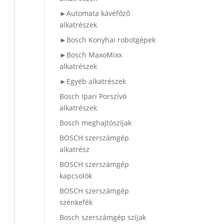
►Automata kávéfőző
alkatrészek
►Bosch Konyhai robotgépek
►Bosch MaxoMixx
alkatrészek
►Egyéb alkatrészek
Bosch Ipari Porszívó
alkatrészek
Bosch meghajtószíjak
BOSCH szerszámgép
alkatrész
BOSCH szerszámgép
kapcsolók
BOSCH szerszámgép
szénkefék
Bosch szerszámgép szíjak