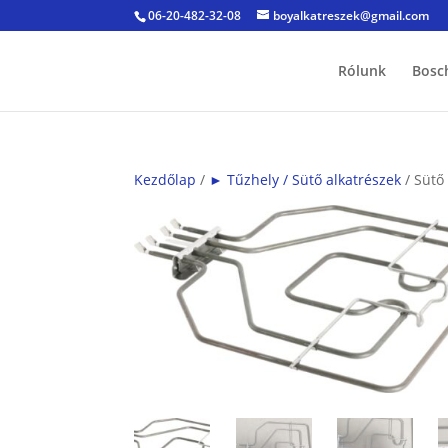
06-20-482-32-08
boyalkatreszek@gmail.com
Rólunk
Bosc
Kezdőlap
/
► Tűzhely / Sütő alkatrészek
/ Sütő 