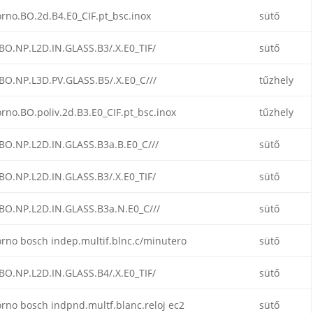
rno.BO.2d.B4.E0_CIF.pt_bsc.inox
sütő
BO.NP.L2D.IN.GLASS.B3/.X.E0_TIF/
sütő
BO.NP.L3D.PV.GLASS.B5/.X.E0_C///
tűzhely
rno.BO.poliv.2d.B3.E0_CIF.pt_bsc.inox
tűzhely
BO.NP.L2D.IN.GLASS.B3a.B.E0_C///
sütő
BO.NP.L2D.IN.GLASS.B3/.X.E0_TIF/
sütő
BO.NP.L2D.IN.GLASS.B3a.N.E0_C///
sütő
rno bosch indep.multif.blnc.c/minutero
sütő
BO.NP.L2D.IN.GLASS.B4/.X.E0_TIF/
sütő
rno bosch indpnd.multf.blanc.reloj ec2
sütő