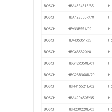
BOSCH
HBA43S451E/35
Ho
BOSCH
HBA42S350R/70
H.
BOSCH
HEV33B551/02
H.
BOSCH
HEV43S351/35
Ho
BOSCH
HBG43S320I/01
H.
BOSCH
HBG42R350E/01
H.
BOSCH
HBG23B360R/70
H.
BOSCH
HBN41S521E/02
Ho
BOSCH
HBA42R450E/35
H.
BOSCH
HBN230220E/03
Ho