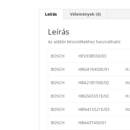
Leírás
Vélemények (0)
Leírás
Az alábbi készülékekhez használható:
BOSCH
HEV33B550/03
BOSCH
HBG41R450E/01
H.
BOSCH
HBA21B150E/02
Ho
BOSCH
HBG56S551E/02
H.
BOSCH
HBN41S521E/03
Ho
BOSCH
HBA43T450/01