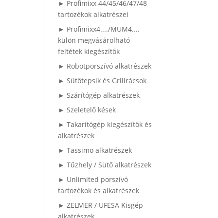
► Profimixx 44/45/46/47/48
tartozékok alkatrészei
► Profimixx4..../MUM4....
külön megvásárolható
feltétek kiegészítők
► Robotporszívó alkatrészek
► Sütőtepsik és Grillrácsok
► Szárítógép alkatrészek
► Szeletelő kések
► Takarítógép kiegészítők és
alkatrészek
► Tassimo alkatrészek
► Tűzhely / Sütő alkatrészek
► Unlimited porszívó
tartozékok és alkatrészek
► ZELMER / UFESA Kisgép
alkatrészek