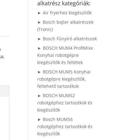
alkatrész kategóriák:
► Air fryerhez kiegészítők
► Bosch bojler alkatrészek
(Tronic)
► Bosch Fűnyíró alkatrészek
► BOSCH MUM4 ProfiMixx
p
Konyhai robotgépre
sa
,
kiegészítők és feltétek
► BOSCH MUM5 Konyhai
robotgépre kiegészítők,
feltehető tartozékok
► BOSCH MUMS2
robotgéphez tartozékok és
kiegészítők
► Bosch MUMS6
robotgéphez tartozékok és
kiegészítők