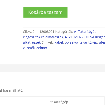
Takarítógép
Kosárba teszem
csatlakozó
vezeték
(6m)
mennyiség
Cikkszám:
12008021
Kategóriák:
► Takarítógép
kiegészítők és alkatrészek
,
► ZELMER / UFESA Kisgé
alkatrészek
Címkék:
kábel
,
porszívó
,
takarítógép
,
ufe
vezeték
,
Zelmer
el használható:
takarítógép