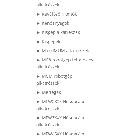
alkatrészek
► Kávéfőző Kiöntők
► Kenőanyagok
► Kisgép alkatrészek
► Kisgépek
► MaxxiMUM alkatrészek
► MC8 robotgép feltétek és
alkatrészek
► MCM robotgép
alkatrészek
► Mérlegek
► MFW2XXX Húsdaráló
alkatrészek
► MFW3XXX Húsdaráló
alkatrészek
► MFW45XX Húsdaráló