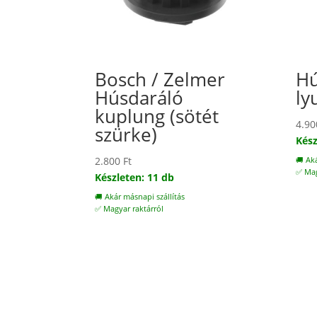
Bosch / Zelmer
Hú
Húsdaráló
ly
kuplung (sötét
4.9
szürke)
Kész
2.800
Ft
🚚 Ak
✅ Mag
Készleten: 11 db
🚚 Akár másnapi szállítás
✅ Magyar raktárról