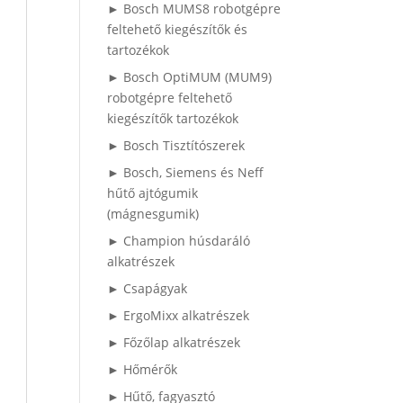
► Bosch MUMS8 robotgépre
feltehető kiegészítők és
tartozékok
► Bosch OptiMUM (MUM9)
robotgépre feltehető
kiegészítők tartozékok
► Bosch Tisztítószerek
► Bosch, Siemens és Neff
hűtő ajtógumik
(mágnesgumik)
► Champion húsdaráló
alkatrészek
► Csapágyak
► ErgoMixx alkatrészek
► Főzőlap alkatrészek
► Hőmérők
► Hűtő, fagyasztó