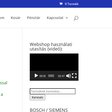
0 Termék
om
Kosár
Pénztár
Kapcsolat
Webshop használati
utasítás (videó):
Videólejátszó
00:00
02:47
ssal
Keresés
 a
a
Keresés
következőre:
BOSCH / SIEMENS