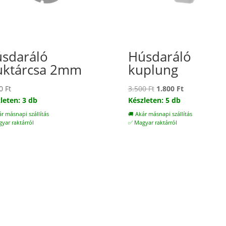
sdaráló
Húsdaráló
uktárcsa 2mm
kuplung
Original
Current
00
Ft
3.500
Ft
1.800
Ft
price
price
leten: 3 db
Készleten: 5 db
was:
is:
ár másnapi szállítás
🚚 Akár másnapi szállítás
3.500 Ft.
1.800 Ft.
yar raktárról
✅ Magyar raktárról