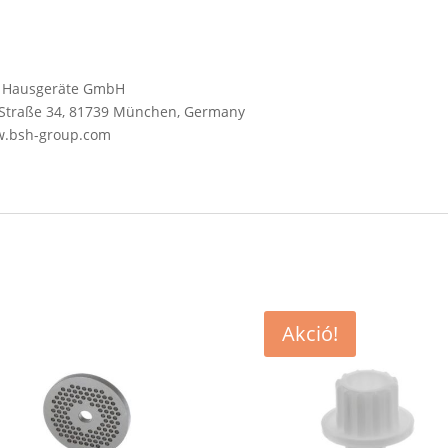
SH Hausgeräte GmbH
y-Straße 34, 81739 München, Germany
ww.bsh-group.com
Akció!