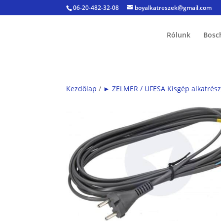
06-20-482-32-08
boyalkatreszek@gmail.com
Rólunk
Bosc
Kezdőlap
/
► ZELMER / UFESA Kisgép alkatrés