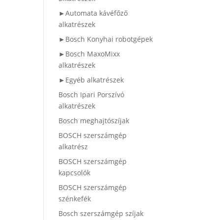
►Automata kávéfőző
alkatrészek
►Bosch Konyhai robotgépek
►Bosch MaxoMixx
alkatrészek
►Egyéb alkatrészek
Bosch Ipari Porszívó
alkatrészek
Bosch meghajtószíjak
BOSCH szerszámgép
alkatrész
BOSCH szerszámgép
kapcsolók
BOSCH szerszámgép
szénkefék
Bosch szerszámgép szíjak