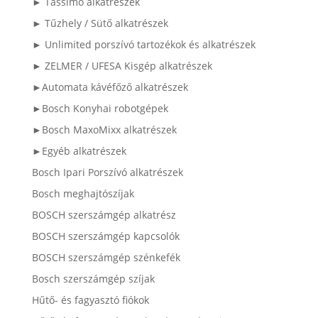
► Tassimo alkatrészek
► Tűzhely / Sütő alkatrészek
► Unlimited porszívó tartozékok és alkatrészek
► ZELMER / UFESA Kisgép alkatrészek
►Automata kávéfőző alkatrészek
►Bosch Konyhai robotgépek
►Bosch MaxoMixx alkatrészek
►Egyéb alkatrészek
Bosch Ipari Porszívó alkatrészek
Bosch meghajtószíjak
BOSCH szerszámgép alkatrész
BOSCH szerszámgép kapcsolók
BOSCH szerszámgép szénkefék
Bosch szerszámgép szíjak
Hűtő- és fagyasztó fiókok