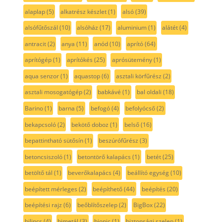
alaplap
(5)
alkatrész készlet
(1)
alsó
(39)
alsófűtőszál
(10)
alsóház
(17)
aluminium
(1)
alátét
(4)
antracit
(2)
anya
(11)
anód
(10)
aprító
(64)
aprítógép
(1)
aprítókés
(25)
aprósütemény
(1)
aqua senzor
(1)
aquastop
(6)
asztali körfűrész
(2)
asztali mosogatógép
(2)
babkávé
(1)
bal oldali
(18)
Barino
(1)
barna
(5)
befogó
(4)
befolyócső
(2)
bekapcsoló
(2)
bekötő doboz
(1)
belső
(16)
bepattintható sütősín
(1)
beszúrófűrész
(3)
betoncsiszoló
(1)
betontörő kalapács
(1)
betét
(25)
betöltő tál
(1)
beverőkalapács
(4)
beállító egység
(10)
beépített mérleges
(2)
beépíthető
(44)
beépítés
(20)
beépítési rajz
(6)
beőblítőszelep
(2)
BigBox
(22)
bilincs
(4)
bimetál
(3)
bionic
(1)
biztonsági szelep
(1)