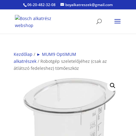
06-20-482-32-08
boyalkatreszek@gmail.com
Kezdőlap
/
► MUM9 OptiMUM
alkatrészek
/ Robotgép szeletelőjéhez (csak az
átlátszó fedeleshez) tömőeszköz