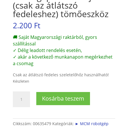
(csak az átlátszó
fedeleshez) tömőeszköz
2.200
Ft
🚚 Saját Magyarországi raktárból, gyors
szállítással
✓ Délig leadott rendelés esetén,
✓ akár a következő munkanapon megérkezhet
a csomag
Csak az átlátszó fedeles szeletelőhőz használható!
Készleten
Robotgép
Kosárba teszem
szeletelőjéhez
(csak
az
átlátszó
Cikkszám:
00635479
Kategóriák:
► MCM robotgép
fedeleshez)