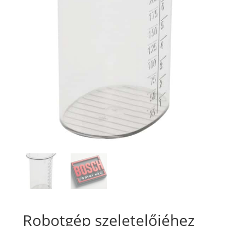
Robotgép szeletelőjéhez