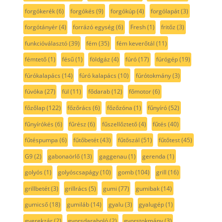
forgókerék
(6)
forgókés
(9)
forgókúp
(4)
forgólapát
(3)
forgótányér
(4)
forrázó egység
(6)
Fresh
(1)
fritőz
(3)
funkcióválasztó
(39)
fém
(35)
fém keverőtál
(11)
fémtető
(1)
fésű
(1)
földgáz
(4)
fúró
(17)
fúrógép
(19)
fúrókalapács
(14)
fúró kalapács
(10)
fúrótokmány
(3)
fúvóka
(27)
fül
(11)
fődarab
(12)
főmotor
(6)
főzőlap
(122)
főzőrács
(6)
főzőzóna
(1)
fűnyíró
(52)
fűnyírókés
(6)
fűrész
(6)
fűszellőztető
(4)
fűtés
(40)
fűtéspumpa
(6)
fűtőbetét
(43)
fűtőszál
(51)
fűtőtest
(45)
G9
(2)
gabonaörlő
(13)
gaggenau
(1)
gerenda
(1)
golyós
(1)
golyóscsapágy
(10)
gomb
(104)
grill
(16)
grillbetét
(3)
grillrács
(5)
gumi
(77)
gumibak
(14)
gumicső
(18)
gumiláb
(14)
gyalu
(3)
gyalugép
(1)
gyerekzár
(2)
gyorsdaraboló
(2)
gyorstokmány
(3)