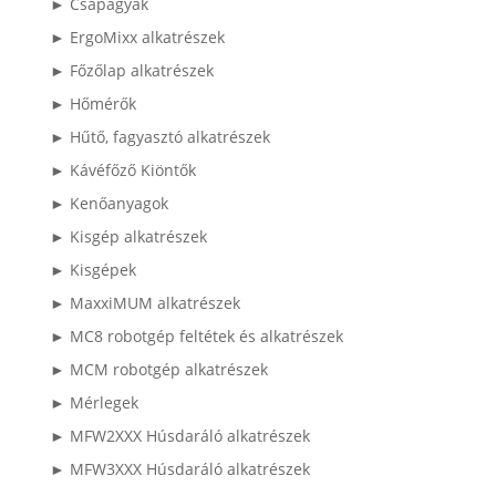
► Csapágyak
► ErgoMixx alkatrészek
► Főzőlap alkatrészek
► Hőmérők
► Hűtő, fagyasztó alkatrészek
► Kávéfőző Kiöntők
► Kenőanyagok
► Kisgép alkatrészek
► Kisgépek
► MaxxiMUM alkatrészek
► MC8 robotgép feltétek és alkatrészek
► MCM robotgép alkatrészek
► Mérlegek
► MFW2XXX Húsdaráló alkatrészek
► MFW3XXX Húsdaráló alkatrészek