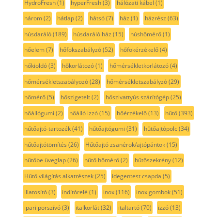
HydroFresh
(1)
hyperFresh
(3)
hálózati kábel
(1)
három
(2)
hátlap
(2)
hátsó
(7)
ház
(1)
házrész
(63)
húsdaráló
(189)
húsdaráló ház
(15)
húshőmérő
(1)
hőelem
(7)
hőfokszabályzó
(52)
hőfokérzékelő
(4)
hőkioldó
(3)
hőkorlátozó
(1)
hőmérsékletkorlátozó
(4)
hőmérsékletszabályozó
(28)
hőmérsékletszabályzó
(29)
hőmérő
(5)
hőszigetelt
(2)
hőszivattyús szárítógép
(25)
hőállógumi
(2)
hőálló izzó
(15)
hőérzékelő
(13)
hűtő
(393)
hűtőajtó-tartozék
(41)
hűtőajtógumi
(31)
hűtőajtópolc
(34)
hűtőajtótömítés
(26)
Hűtőajtó zsanérok/ajtópántok
(15)
hűtőbe üveglap
(26)
hűtő hőmérő
(2)
hűtőszekrény
(12)
Hűtő világítás alkatrészek
(25)
idegentest csapda
(5)
illatosító
(3)
indítórelé
(1)
inox
(116)
inox gombok
(51)
ipari porszívó
(3)
italkorlát
(32)
italtartó
(70)
izzó
(13)