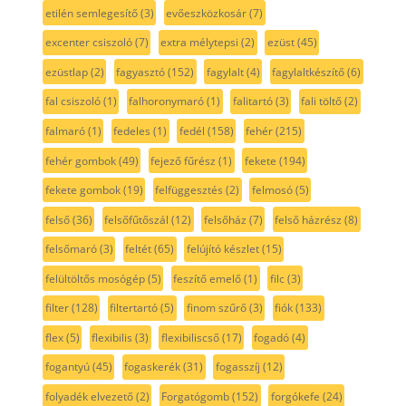
etilén semlegesítő
(3)
evőeszközkosár
(7)
excenter csiszoló
(7)
extra mélytepsi
(2)
ezüst
(45)
ezüstlap
(2)
fagyasztó
(152)
fagylalt
(4)
fagylaltkészítő
(6)
fal csiszoló
(1)
falhoronymaró
(1)
falitartó
(3)
fali töltő
(2)
falmaró
(1)
fedeles
(1)
fedél
(158)
fehér
(215)
fehér gombok
(49)
fejező fűrész
(1)
fekete
(194)
fekete gombok
(19)
felfüggesztés
(2)
felmosó
(5)
felső
(36)
felsőfűtőszál
(12)
felsőház
(7)
felső házrész
(8)
felsőmaró
(3)
feltét
(65)
felújító készlet
(15)
felültöltős mosógép
(5)
feszítő emelő
(1)
filc
(3)
filter
(128)
filtertartó
(5)
finom szűrő
(3)
fiók
(133)
flex
(5)
flexibilis
(3)
flexibiliscső
(17)
fogadó
(4)
fogantyú
(45)
fogaskerék
(31)
fogasszíj
(12)
folyadék elvezető
(2)
Forgatógomb
(152)
forgókefe
(24)