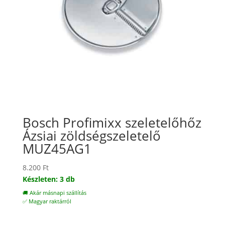
Bosch Profimixx szeletelőhőz
Ázsiai zöldségszeletelő
MUZ45AG1
8.200
Ft
Készleten: 3 db
🚚 Akár másnapi szállítás
✅ Magyar raktárról