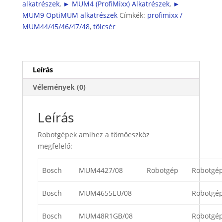
alkatrészek
,
► MUM4 (ProfiMixx) Alkatrészek
,
►
tömőeszköz
MUM9 OptiMUM alkatrészek
Címkék:
profimixx /
mennyiség
MUM44/45/46/47/48
,
tölcsér
Leírás
Vélemények (0)
Leírás
Robotgépek amihez a tömőeszköz
megfelelő:
Bosch
MUM4427/08
Robotgép
Robotgé
Bosch
MUM4655EU/08
Robotgé
Bosch
MUM48R1GB/08
Robotgé