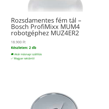
Rozsdamentes fém tál –
Bosch ProfiMixx MUM4
robotgéphez MUZ4ER2
18.900
Ft
Készleten: 2 db
🚚 Akár másnapi szállítás
✅ Magyar raktárról