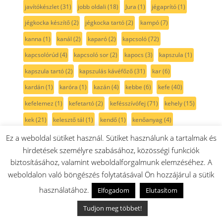
javítókészlet
(31)
jobb oldali
(18)
Jura
(1)
jégaprító
(1)
jégkocka készítő
(2)
jégkocka tartó
(2)
kampó
(7)
kanna
(1)
kanál
(2)
kaparó
(2)
kapcsoló
(72)
kapcsolórúd
(4)
kapcsoló sor
(2)
kapocs
(3)
kapszula
(1)
kapszula tartó
(2)
kapszulás kávéfőző
(31)
kar
(6)
kardán
(1)
karóra
(1)
kazán
(4)
kebbe
(6)
kefe
(40)
kefelemez
(1)
kefetartó
(2)
kefésszívófej
(71)
kehely
(15)
kek
(21)
kelesztő tál
(1)
kendő
(1)
kenőanyag
(4)
keret
(17)
kerámia
(3)
kerámialap
(9)
kerámiaszelep
(2)
Ez a weboldal sütiket használ. Sütiket használunk a tartalmak és
hirdetések személyre szabásához, közösségi funkciók
kerék
(28)
keskeny
(1)
keskeny tepsi
(2)
keverőgép
(1)
biztosításához, valamint weboldalforgalmunk elemzéséhez. A
keverőlapát
(4)
keverőszár
(15)
keverőtál
(16)
kezelő
(2)
weboldalon való böngészés folytatásával Ön hozzájárul a sütik
kezelő modul
(3)
kidobó
(3)
kiegészítő
(7)
kifolyó
(8)
használatához.
Elfogadom
Elutasítom
kifolyócső
(13)
kifúvó
(6)
kifúvórács
(6)
kihajtád
(1)
Tudjon meg többet!
kihajtás
(8)
kijelző modul
(2)
kilincs
(8)
kinyomó
(4)