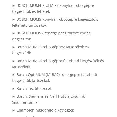
► BOSCH MUM4 ProfiMixx Konyhai robotgépre
kiegészítők és feltétek
► BOSCH MUM5 Konyhai robotgépre kiegészítők,
feltehető tartozékok
► BOSCH MUMS2 robotgéphez tartozékok és
kiegészítők
► Bosch MUMS6 robotgéphez tartozékok és
kiegészítők
► Bosch MUMS8 robotgépre feltehető kiegészítők és
tartozékok
► Bosch OptiMUM (MUM9) robotgépre feltehető
kiegészítők tartozékok
► Bosch Tisztítószerek
► Bosch, Siemens és Neff hűtő ajtógumik
(mágnesgumik)
► Champion húsdaráló alkatrészek