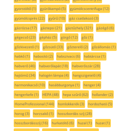
gyorstöltő
(1)
gyúrókampó
(5)
gyümölcscentrifuga
(12)
gyümölcsprés
(22)
gyűrű
(10)
gáz csatlakozó
(3)
gázrózsa
(17)
gáztepsi
(21)
gáztűzhely
(321)
gázégő
(6)
gégecső
(23)
gépház
(5)
görgő
(12)
gőz
(1)
gőzkivezető
(1)
gőzsütő
(33)
gőzterelő
(2)
gőzállomás
(1)
habkő
(1)
habosító
(2)
habszivacs
(6)
habtárcsa
(1)
habverő
(46)
habverőlapát
(18)
habverőszár
(28)
hajtómű
(34)
halogén lámpa
(4)
hangszigetelő
(4)
harmonikacső
(10)
hasábburgonya
(1)
henger
(4)
hengerkefe
(1)
HEPA
(48)
hepa szűrő
(62)
hollander
(2)
HomeProfessional
(144)
homlokkerék
(3)
hordozható
(5)
horog
(3)
horzsakő
(1)
hosszbordás szíj
(28)
hosszbordásszíj
(16)
hurkatöltő
(6)
huzal
(1)
huzat
(1)