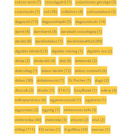
csésze tartó
(7)
csúszógyűrű
(1)
csúszósines gérvágó
(3)
csúszószán
(1)
cső
(36)
csőbilincs
(4)
csőcsatlakozó
(3)
dagasztó
(13)
dagasztólapát
(5)
dagasztószár
(14)
damil
(4)
damiltartó
(4)
daraboló csiszológép
(1)
daráló
(8)
darálóskeksz
(1)
darálóskávéfőző
(89)
digitális hőmérő
(3)
digitális mérleg
(1)
digitális óra
(2)
dióda
(2)
diódaráló
(4)
dob
(9)
dobborda
(2)
dobcsillag
(1)
dobos daráló
(12)
dobos szeletelő
(6)
doboz
(30)
dobtámasztó
(1)
Dr.Fischer
(1)
dugó
(2)
díszcsík
(2)
díszléc
(1)
E14
(1)
EasyRotak
(1)
edény
(4)
edénytartórács
(6)
egyenecsiszoló
(1)
egykörös
(1)
egyszintes
(2)
egység
(1)
elektromos kefe
(3)
elektronika
(46)
elektróda
(3)
elosztó
(2)
első
(2)
előlap
(111)
EQ series
(1)
ErgoMixx
(33)
etazser
(1)