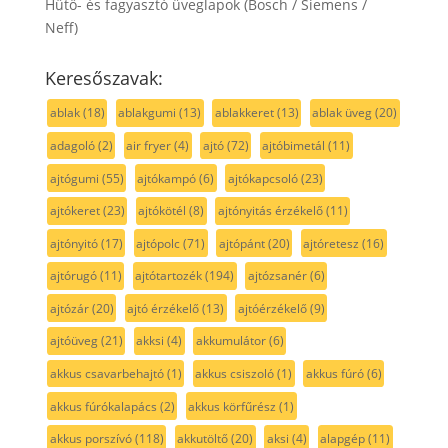
Hűtő- és fagyasztó üveglapok (Bosch / Siemens /
Neff)
Keresőszavak:
ablak
(18)
ablakgumi
(13)
ablakkeret
(13)
ablak üveg
(20)
adagoló
(2)
air fryer
(4)
ajtó
(72)
ajtóbimetál
(11)
ajtógumi
(55)
ajtókampó
(6)
ajtókapcsoló
(23)
ajtókeret
(23)
ajtókötél
(8)
ajtónyitás érzékelő
(11)
ajtónyitó
(17)
ajtópolc
(71)
ajtópánt
(20)
ajtóretesz
(16)
ajtórugó
(11)
ajtótartozék
(194)
ajtózsanér
(6)
ajtózár
(20)
ajtó érzékelő
(13)
ajtóérzékelő
(9)
ajtóüveg
(21)
akksi
(4)
akkumulátor
(6)
akkus csavarbehajtó
(1)
akkus csiszoló
(1)
akkus fúró
(6)
akkus fúrókalapács
(2)
akkus körfűrész
(1)
akkus porszívó
(118)
akkutöltő
(20)
aksi
(4)
alapgép
(11)