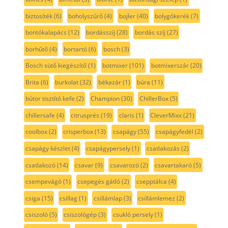
biztosíték
(6)
boholyszűrő
(4)
bojler
(40)
bolygókerék
(7)
bontókalapács
(12)
bordásszíj
(28)
bordás szíj
(27)
borhűtő
(4)
bortartó
(6)
bosch
(3)
Bosch sütő kiegészítő
(1)
botmixer
(101)
botmixerszár
(20)
Brita
(6)
burkolat
(32)
békazár
(1)
búra
(11)
bútor tisztító kefe
(2)
Champion
(30)
ChillerBox
(5)
chillersafe
(4)
citrusprés
(19)
claris
(1)
CleverMixx
(21)
coolbox
(2)
crisperbox
(13)
csapágy
(55)
csapágyfedél
(2)
csapágy készlet
(4)
csapágypersely
(1)
csatlakozás
(2)
csatlakozó
(14)
csavar
(9)
csavarozó
(2)
csavartakaró
(5)
csempevágó
(1)
csepegés gátló
(2)
csepptálca
(4)
csiga
(15)
csillag
(1)
csillámlap
(3)
csillámlemez
(2)
csiszoló
(5)
csiszológép
(3)
csukló persely
(1)