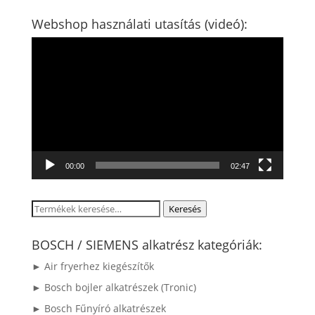
Webshop használati utasítás (videó):
Videólejátszó
00:00
02:47
Keresés
Keresés
a
következőre:
BOSCH / SIEMENS alkatrész kategóriák:
► Air fryerhez kiegészítők
► Bosch bojler alkatrészek (Tronic)
► Bosch Fűnyíró alkatrészek