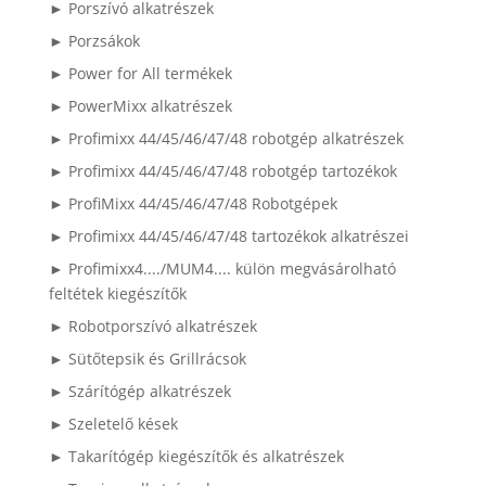
► Porszívó alkatrészek
► Porzsákok
► Power for All termékek
► PowerMixx alkatrészek
► Profimixx 44/45/46/47/48 robotgép alkatrészek
► Profimixx 44/45/46/47/48 robotgép tartozékok
► ProfiMixx 44/45/46/47/48 Robotgépek
► Profimixx 44/45/46/47/48 tartozékok alkatrészei
► Profimixx4..../MUM4.... külön megvásárolható
feltétek kiegészítők
► Robotporszívó alkatrészek
► Sütőtepsik és Grillrácsok
► Szárítógép alkatrészek
► Szeletelő kések
► Takarítógép kiegészítők és alkatrészek