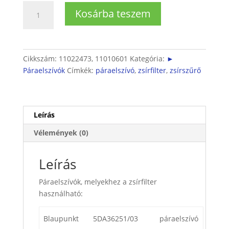
Páraelszívó
Kosárba teszem
fém
zsírszűrő
49,5x20,2cm
mennyiség
Cikkszám:
11022473, 11010601
Kategória:
►
Páraelszívók
Címkék:
páraelszívó
,
zsírfilter
,
zsírszűrő
Leírás
Vélemények (0)
Leírás
Páraelszívók, melyekhez a zsírfilter
használható:
Blaupunkt
5DA36251/03
páraelszívó