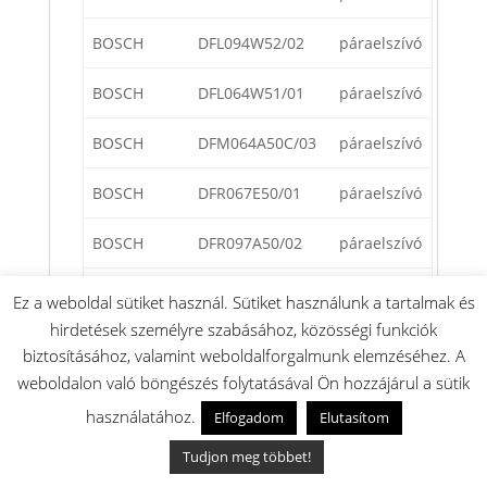
BOSCH
DFL094W52/02
páraelszívó
BOSCH
DFL064W51/01
páraelszívó
BOSCH
DFM064A50C/03
páraelszívó
BOSCH
DFR067E50/01
páraelszívó
BOSCH
DFR097A50/02
páraelszívó
BOSCH
DFM064W52/01
páraelszívó
Ez a weboldal sütiket használ. Sütiket használunk a tartalmak és
hirdetések személyre szabásához, közösségi funkciók
BOSCH
DFS097A50/01
páraelszívó
biztosításához, valamint weboldalforgalmunk elemzéséhez. A
weboldalon való böngészés folytatásával Ön hozzájárul a sütik
BOSCH
DFS067E51/02
páraelszívó
használatához.
Elfogadom
Elutasítom
BOSCH
DFM064W53/03
páraelszívó
Tudjon meg többet!