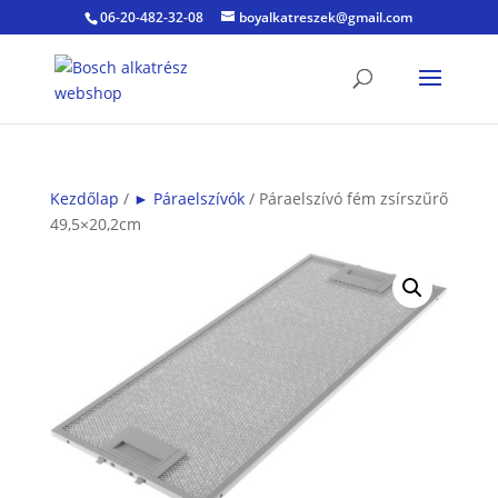
06-20-482-32-08
boyalkatreszek@gmail.com
Kezdőlap
/
► Páraelszívók
/ Páraelszívó fém zsírszűrő
49,5×20,2cm