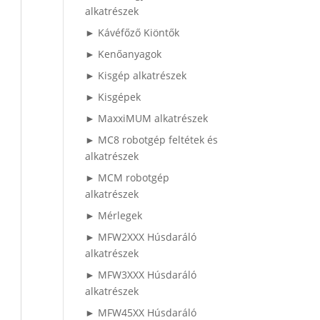
alkatrészek
► Kávéfőző Kiöntők
► Kenőanyagok
► Kisgép alkatrészek
► Kisgépek
► MaxxiMUM alkatrészek
► MC8 robotgép feltétek és
alkatrészek
► MCM robotgép
alkatrészek
► Mérlegek
► MFW2XXX Húsdaráló
alkatrészek
► MFW3XXX Húsdaráló
alkatrészek
► MFW45XX Húsdaráló