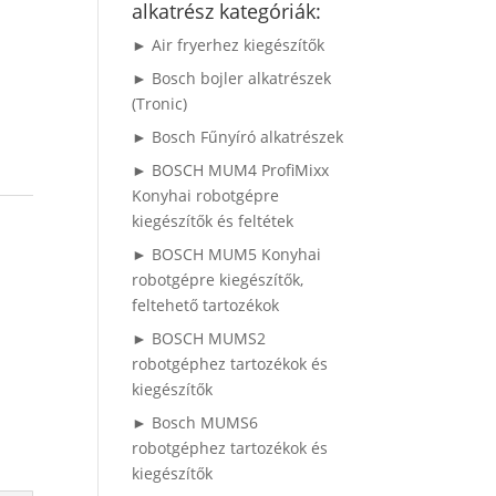
alkatrész kategóriák:
► Air fryerhez kiegészítők
► Bosch bojler alkatrészek
(Tronic)
► Bosch Fűnyíró alkatrészek
► BOSCH MUM4 ProfiMixx
Konyhai robotgépre
kiegészítők és feltétek
► BOSCH MUM5 Konyhai
robotgépre kiegészítők,
feltehető tartozékok
► BOSCH MUMS2
robotgéphez tartozékok és
kiegészítők
► Bosch MUMS6
robotgéphez tartozékok és
kiegészítők