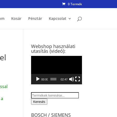
0 Termék
om
Kosár
Pénztár
Kapcsolat
Webshop használati
utasítás (videó):
el
Videólejátszó
00:00
02:47
ssal
Keresés
 a
a
Keresés
következőre:
BOSCH / SIEMENS