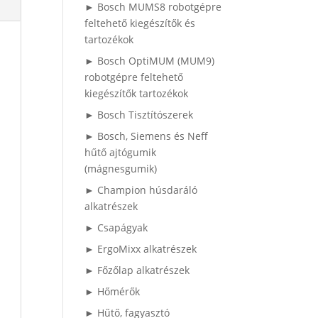
► Bosch MUMS8 robotgépre
feltehető kiegészítők és
tartozékok
► Bosch OptiMUM (MUM9)
robotgépre feltehető
kiegészítők tartozékok
► Bosch Tisztítószerek
► Bosch, Siemens és Neff
hűtő ajtógumik
(mágnesgumik)
► Champion húsdaráló
alkatrészek
► Csapágyak
► ErgoMixx alkatrészek
► Főzőlap alkatrészek
► Hőmérők
► Hűtő, fagyasztó