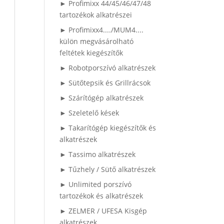
► Profimixx 44/45/46/47/48
tartozékok alkatrészei
► Profimixx4..../MUM4....
külön megvásárolható
feltétek kiegészítők
► Robotporszívó alkatrészek
► Sütőtepsik és Grillrácsok
► Szárítógép alkatrészek
► Szeletelő kések
► Takarítógép kiegészítők és
alkatrészek
► Tassimo alkatrészek
► Tűzhely / Sütő alkatrészek
► Unlimited porszívó
tartozékok és alkatrészek
► ZELMER / UFESA Kisgép
alkatrészek