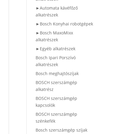
►Automata kávéfőző
alkatrészek
►Bosch Konyhai robotgépek
►Bosch MaxoMixx
alkatrészek
►Egyéb alkatrészek
Bosch Ipari Porszívó
alkatrészek
Bosch meghajtószíjak
BOSCH szerszámgép
alkatrész
BOSCH szerszámgép
kapcsolók
BOSCH szerszámgép
szénkefék
Bosch szerszámgép szíjak