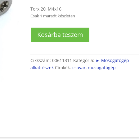
Torx 20, M4x16
Csak 1 maradt készleten
Mosogatógép
Kosárba teszem
kezelő
panel
tartó
csavarok
Cikkszám:
00611311
Kategória:
► Mosogatógép
(6db)
alkatrészek
Címkék:
csavar
,
mosogatógép
mennyiség