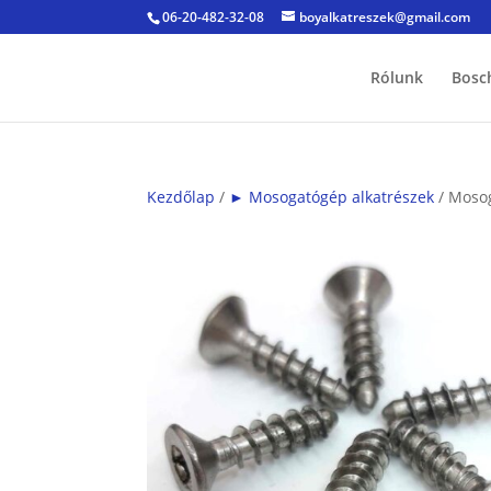
06-20-482-32-08
boyalkatreszek@gmail.com
Rólunk
Bosc
Kezdőlap
/
► Mosogatógép alkatrészek
/ Mosog