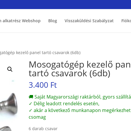
h alkatrész Webshop
Blog
Visszaküldési Szabályzat
Fiók
atógép kezelő panel tartó csavarok (6db)
Mosogatógép kezelő pan
tartó csavarok (6db)
3.400
Ft
🚚 Saját Magyarországi raktárból, gyors szállítá
✓ Délig leadott rendelés esetén,
✓ akár a következő munkanapon megérkezhet
csomag
6 darab csavar