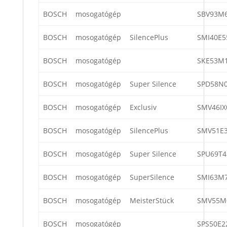
BOSCH
mosogatógép
SBV93M
BOSCH
mosogatógép
SilencePlus
SMI40E5
BOSCH
mosogatógép
SKE53M1
BOSCH
mosogatógép
Super Silence
SPD58N0
BOSCH
mosogatógép
Exclusiv
SMV46IX
BOSCH
mosogatógép
SilencePlus
SMV51E3
BOSCH
mosogatógép
Super Silence
SPU69T4
BOSCH
mosogatógép
SuperSilence
SMI63M7
BOSCH
mosogatógép
MeisterStück
SMV55M
BOSCH
mosogatógép
SPS50E2