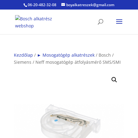
06-20-482-32-08
boyalkatreszek@gmail.com
Kezdőlap
/
► Mosogatógép alkatrészek
/ Bosch /
Siemens / Neff mosogatógép átfolyásmérő SMS/SMI