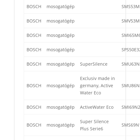
BOSCH
mosogatógép
SMS53M
BOSCH
mosogatógép
SMV53M9
BOSCH
mosogatógép
SMI65M
BOSCH
mosogatógép
SPS50E3
BOSCH
mosogatógép
SuperSilence
SMU63N
Exclusiv made in
BOSCH
mosogatógép
germany, Active
SMU86N
Water Eco
BOSCH
mosogatógép
ActiveWater Eco
SMI69N2
Super Silence
BOSCH
mosogatógép
SMS69N1
Plus Serie6