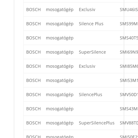
BOSCH
mosogatógép
Exclusiv
SMU46IS
BOSCH
mosogatógép
Silence Plus
SMS99M
BOSCH
mosogatógép
SMS40T5
BOSCH
mosogatógép
SuperSilence
SMI69N9
BOSCH
mosogatógép
Exclusiv
SMI85M6
BOSCH
mosogatógép
SMI53M1
BOSCH
mosogatógép
SilencePlus
SMV50D
BOSCH
mosogatógép
SMS43M
BOSCH
mosogatógép
SuperSilencePlus
SMV88TD
BOSCH
mosogatógép
SMI50E2