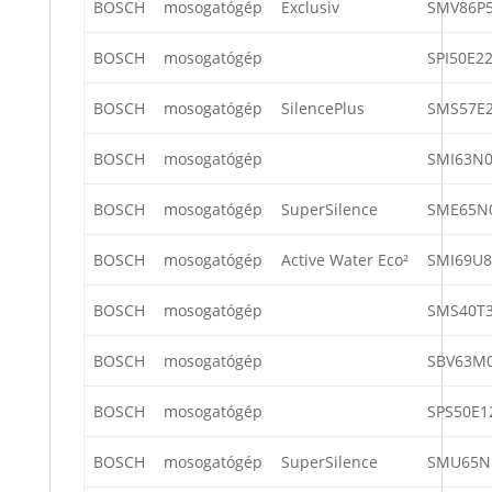
BOSCH
mosogatógép
Exclusiv
SMV86P5
BOSCH
mosogatógép
SPI50E2
BOSCH
mosogatógép
SilencePlus
SMS57E
BOSCH
mosogatógép
SMI63N0
BOSCH
mosogatógép
SuperSilence
SME65N
BOSCH
mosogatógép
Active Water Eco²
SMI69U8
BOSCH
mosogatógép
SMS40T3
BOSCH
mosogatógép
SBV63M0
BOSCH
mosogatógép
SPS50E1
BOSCH
mosogatógép
SuperSilence
SMU65N