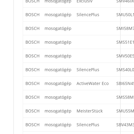
BOSCH
mosogatógép
Exclusiv
SMV46IX
BOSCH
mosogatógép
SilencePlus
SMU50L1
BOSCH
mosogatógép
SMI58M7
BOSCH
mosogatógép
SMS51E1
BOSCH
mosogatógép
SMV50E5
BOSCH
mosogatógép
SilencePlus
SMS40L0
BOSCH
mosogatógép
ActiveWater Eco
SBI65N4
BOSCH
mosogatógép
SMS58M
BOSCH
mosogatógép
MeisterStück
SMU55M
BOSCH
mosogatógép
SilencePlus
SBV43M3