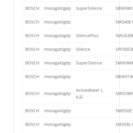
BOSCH
mosogatógép
SuperSilence
SBV69M7
BOSCH
mosogatógép
SMS40E1
BOSCH
mosogatógép
SilencePlus
SMU63M
BOSCH
mosogatógép
Silence
SPV30E3
BOSCH
mosogatógép
SuperSilence
SMI69M8
BOSCH
mosogatógép
SBV65T4
ActiveWater L
BOSCH
mosogatógép
SMI53M9
6,5l
BOSCH
mosogatógép
SMD50E
BOSCH
mosogatógép
SMV58L1