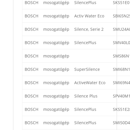
BOSCH
mosogatógép
SilencePlus
SKS51E0
BOSCH
mosogatógép
Activ Water Eco
SBI65N2
BOSCH
mosogatógép
Silence, Serie 2
SMU24AI
BOSCH
mosogatógép
SilencePlus
SMV40L0
BOSCH
mosogatógép
SMS86N
BOSCH
mosogatógép
SuperSilence
SMI68N1
BOSCH
mosogatógép
ActiveWater Eco
SMI69N4
BOSCH
mosogatógép
Silence Plus
SPV40M1
BOSCH
mosogatógép
SilencePlus
SKS51E2
BOSCH
mosogatógép
SilencePlus
SMI50D4