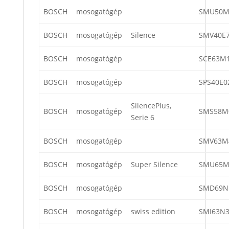
BOSCH
mosogatógép
SMU50M
BOSCH
mosogatógép
Silence
SMV40E7
BOSCH
mosogatógép
SCE63M1
BOSCH
mosogatógép
SPS40E0
SilencePlus,
BOSCH
mosogatógép
SMS58M0
Serie 6
BOSCH
mosogatógép
SMV63M
BOSCH
mosogatógép
Super Silence
SMU65M
BOSCH
mosogatógép
SMD69N
BOSCH
mosogatógép
swiss edition
SMI63N3