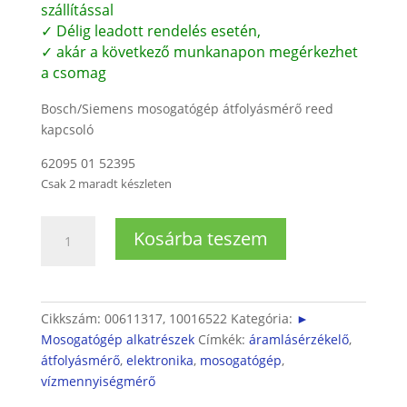
szállítással
✓ Délig leadott rendelés esetén,
✓ akár a következő munkanapon megérkezhet
a csomag
Bosch/Siemens mosogatógép átfolyásmérő reed
kapcsoló
62095 01 52395
Csak 2 maradt készleten
Bosch
Kosárba teszem
/
Siemens
/
Neff
Cikkszám:
00611317, 10016522
Kategória:
►
mosogatógép
Mosogatógép alkatrészek
Címkék:
áramlásérzékelő
,
átfolyásmérő
átfolyásmérő
,
elektronika
,
mosogatógép
,
SMS/SMI
vízmennyiségmérő
mennyiség