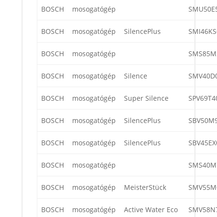
BOSCH
mosogatógép
SMU50E5
BOSCH
mosogatógép
SilencePlus
SMI46KS
BOSCH
mosogatógép
SMS85M
BOSCH
mosogatógép
Silence
SMV40D
BOSCH
mosogatógép
Super Silence
SPV69T4
BOSCH
mosogatógép
SilencePlus
SBV50M
BOSCH
mosogatógép
SilencePlus
SBV45EX
BOSCH
mosogatógép
SMS40M
BOSCH
mosogatógép
MeisterStück
SMV55M
BOSCH
mosogatógép
Active Water Eco
SMV58N