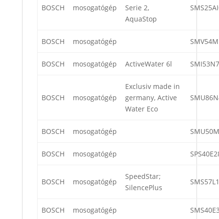
BOSCH
mosogatógép
Serie 2,
SMS25AI
AquaStop
BOSCH
mosogatógép
SMV54M
BOSCH
mosogatógép
ActiveWater 6l
SMI53N7
Exclusiv made in
BOSCH
mosogatógép
germany, Active
SMU86N
Water Eco
BOSCH
mosogatógép
SMU50M
BOSCH
mosogatógép
SPS40E2
SpeedStar;
BOSCH
mosogatógép
SMS57L1
SilencePlus
BOSCH
mosogatógép
SMS40E3