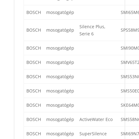
BOSCH
mosogatógép
SMI65M6
Silence Plus,
BOSCH
mosogatógép
SPS58M9
Serie 6
BOSCH
mosogatógép
SMI90M0
BOSCH
mosogatógép
SMV65T2
BOSCH
mosogatógép
SMS53N
BOSCH
mosogatógép
SMS50E0
BOSCH
mosogatógép
SKE64M0
BOSCH
mosogatógép
ActiveWater Eco
SMS58N
BOSCH
mosogatógép
SuperSilence
SMI69N7