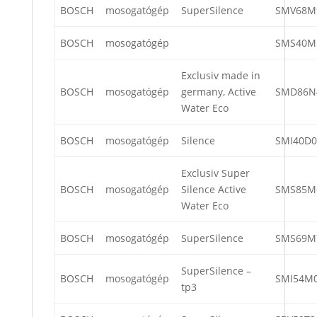
BOSCH
mosogatógép
SuperSilence
SMV68M
BOSCH
mosogatógép
SMS40M
Exclusiv made in
BOSCH
mosogatógép
germany, Active
SMD86N
Water Eco
BOSCH
mosogatógép
Silence
SMI40D0
Exclusiv Super
BOSCH
mosogatógép
Silence Active
SMS85M
Water Eco
BOSCH
mosogatógép
SuperSilence
SMS69M
SuperSilence –
BOSCH
mosogatógép
SMI54M
tp3