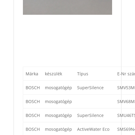
Márka
készülék
Típus
E-Nr sz
BOSCH
mosogatógép
SuperSilence
SMV53M
BOSCH
mosogatógép
SMV68M
BOSCH
mosogatógép
SuperSilence
SMU46TS
BOSCH
mosogatógép
ActiveWater Eco
SMS69N