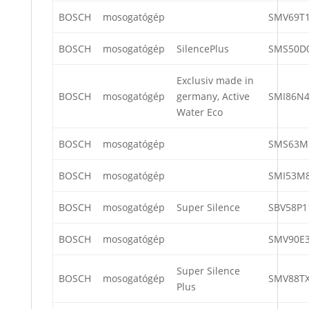
BOSCH
mosogatógép
SMV69T1
BOSCH
mosogatógép
SilencePlus
SMS50D
Exclusiv made in
BOSCH
mosogatógép
germany, Active
SMI86N4
Water Eco
BOSCH
mosogatógép
SMS63M
BOSCH
mosogatógép
SMI53M8
BOSCH
mosogatógép
Super Silence
SBV58P1
BOSCH
mosogatógép
SMV90E3
Super Silence
BOSCH
mosogatógép
SMV88TX
Plus