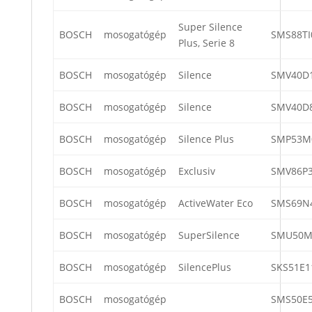
Super Silence
BOSCH
mosogatógép
SMS88TI
Plus, Serie 8
BOSCH
mosogatógép
Silence
SMV40D
BOSCH
mosogatógép
Silence
SMV40D
BOSCH
mosogatógép
Silence Plus
SMP53M
BOSCH
mosogatógép
Exclusiv
SMV86P3
BOSCH
mosogatógép
ActiveWater Eco
SMS69N
BOSCH
mosogatógép
SuperSilence
SMU50M
BOSCH
mosogatógép
SilencePlus
SKS51E1
BOSCH
mosogatógép
SMS50E5