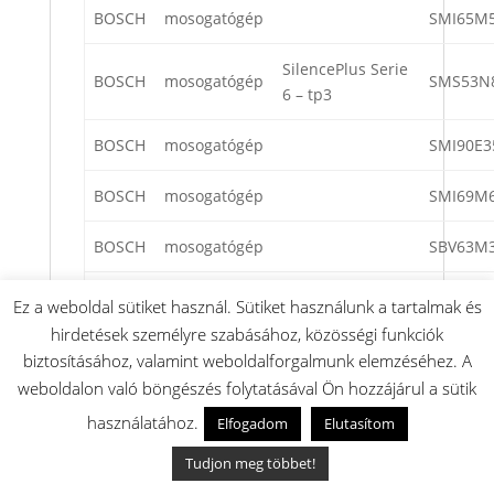
BOSCH
mosogatógép
SMI65M5
SilencePlus Serie
BOSCH
mosogatógép
SMS53N
6 – tp3
BOSCH
mosogatógép
SMI90E3
BOSCH
mosogatógép
SMI69M6
BOSCH
mosogatógép
SBV63M3
BOSCH
mosogatógép
SMI50C0
Ez a weboldal sütiket használ. Sütiket használunk a tartalmak és
hirdetések személyre szabásához, közösségi funkciók
BOSCH
mosogatógép
SMI50E5
biztosításához, valamint weboldalforgalmunk elemzéséhez. A
weboldalon való böngészés folytatásával Ön hozzájárul a sütik
BOSCH
mosogatógép
SuperSilence
SMS69U
használatához.
Elfogadom
Elutasítom
BOSCH
mosogatógép
SuperSilence
SMI63M6
Tudjon meg többet!