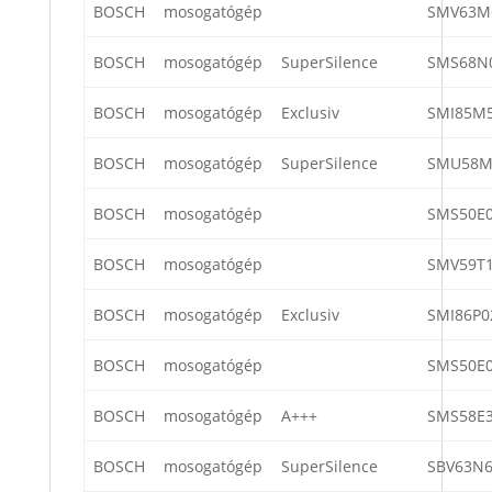
BOSCH
mosogatógép
SMV63M
BOSCH
mosogatógép
SuperSilence
SMS68N
BOSCH
mosogatógép
Exclusiv
SMI85M5
BOSCH
mosogatógép
SuperSilence
SMU58M
BOSCH
mosogatógép
SMS50E0
BOSCH
mosogatógép
SMV59T1
BOSCH
mosogatógép
Exclusiv
SMI86P0
BOSCH
mosogatógép
SMS50E0
BOSCH
mosogatógép
A+++
SMS58E3
BOSCH
mosogatógép
SuperSilence
SBV63N6