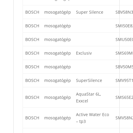
BOSCH
mosogatógép
Super Silence
SBV58N3
BOSCH
mosogatógép
SMI50E8
BOSCH
mosogatógép
SMU50E
BOSCH
mosogatógép
Exclusiv
SMS69M
BOSCH
mosogatógép
SBV50M5
BOSCH
mosogatógép
SuperSilence
SMV95T1
AquaStar 6L,
BOSCH
mosogatógép
SMS65E2
Exxcel
Active Water Eco
BOSCH
mosogatógép
SMV58N
– tp3