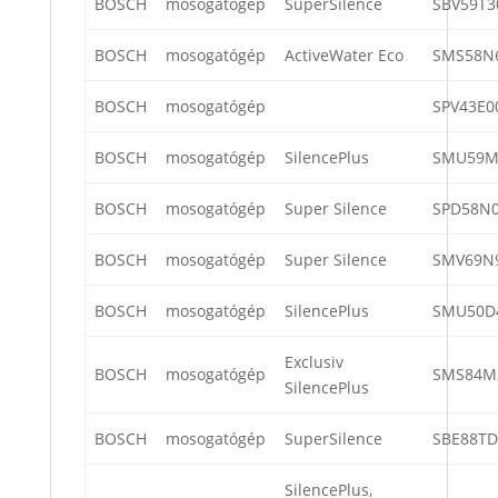
BOSCH
mosogatógép
SuperSilence
SBV59T3
BOSCH
mosogatógép
ActiveWater Eco
SMS58N
BOSCH
mosogatógép
SPV43E0
BOSCH
mosogatógép
SilencePlus
SMU59M
BOSCH
mosogatógép
Super Silence
SPD58N0
BOSCH
mosogatógép
Super Silence
SMV69N
BOSCH
mosogatógép
SilencePlus
SMU50D
Exclusiv
BOSCH
mosogatógép
SMS84M
SilencePlus
BOSCH
mosogatógép
SuperSilence
SBE88TD
SilencePlus,