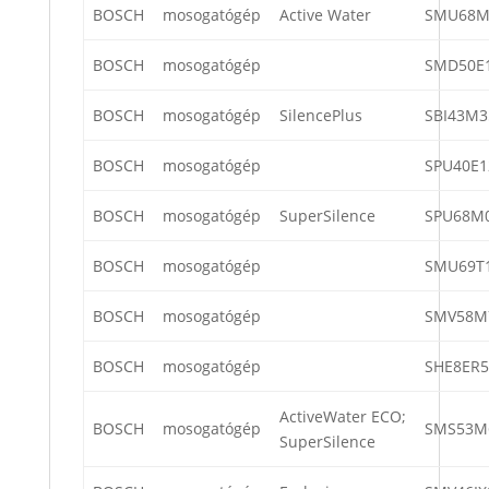
BOSCH
mosogatógép
Active Water
SMU68M
BOSCH
mosogatógép
SMD50E
BOSCH
mosogatógép
SilencePlus
SBI43M3
BOSCH
mosogatógép
SPU40E1
BOSCH
mosogatógép
SuperSilence
SPU68M0
BOSCH
mosogatógép
SMU69T1
BOSCH
mosogatógép
SMV58M
BOSCH
mosogatógép
SHE8ER5
ActiveWater ECO;
BOSCH
mosogatógép
SMS53M6
SuperSilence