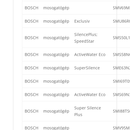
BOSCH
mosogatógép
SMV69M
BOSCH
mosogatógép
Exclusiv
SMU86R
SilencePlus;
BOSCH
mosogatógép
SMS50L1
SpeedStar
BOSCH
mosogatógép
ActiveWater Eco
SMS58N
BOSCH
mosogatógép
SuperSilence
SME63N
BOSCH
mosogatógép
SMI69T0
BOSCH
mosogatógép
ActiveWater Eco
SMS69N
Super Silence
BOSCH
mosogatógép
SMI88TS
Plus
BOSCH
mosogatógép
SMV95M