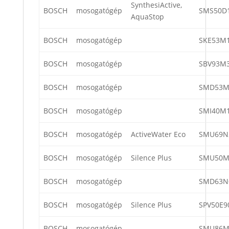
SynthesiActive,
BOSCH
mosogatógép
SMS50D1
AquaStop
BOSCH
mosogatógép
SKE53M1
BOSCH
mosogatógép
SBV93M
BOSCH
mosogatógép
SMD53M
BOSCH
mosogatógép
SMI40M1
BOSCH
mosogatógép
ActiveWater Eco
SMU69N
BOSCH
mosogatógép
Silence Plus
SMU50M
BOSCH
mosogatógép
SMD63N
BOSCH
mosogatógép
Silence Plus
SPV50E9
BOSCH
mosogatógép
SMU86M