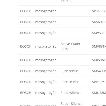
Serie 4
BOSCH
mosogatógép
SPS40E2
BOSCH
mosogatógép
SKS60E0
BOSCH
mosogatógép
SMV53E0
Active Water
BOSCH
mosogatógép
SMV88TX
ECO²
BOSCH
mosogatógép
SMI53M9
BOSCH
mosogatógép
SilencePlus
SMS40D
BOSCH
mosogatógép
Silence Plus
SPV59M0
BOSCH
mosogatógép
SuperSilence
SMU58M
Super Silence