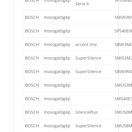
BOSCH
mosogatógép
SPS58N0
Serie 6
BOSCH
mosogatógép
SMV93M
BOSCH
mosogatógép
SPS40E0
BOSCH
mosogatógép
accent line
SBV63M0
BOSCH
mosogatógép
SuperSilence
SMI53M2
BOSCH
mosogatógép
SuperSilence
SBV69N0
BOSCH
mosogatógép
SMU53M3
BOSCH
mosogatógép
SMS40E3
BOSCH
mosogatógép
SilencePlus
SMU50M
BOSCH
mosogatógép
SuperSilence
SMU58M