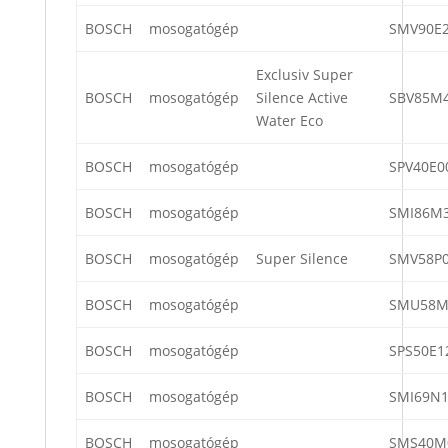
BOSCH
mosogatógép
SMV90E2
Exclusiv Super
BOSCH
mosogatógép
Silence Active
SBV85M4
Water Eco
BOSCH
mosogatógép
SPV40E0
BOSCH
mosogatógép
SMI86M3
BOSCH
mosogatógép
Super Silence
SMV58P0
BOSCH
mosogatógép
SMU58M
BOSCH
mosogatógép
SPS50E1
BOSCH
mosogatógép
SMI69N1
BOSCH
mosogatógép
SMS40M