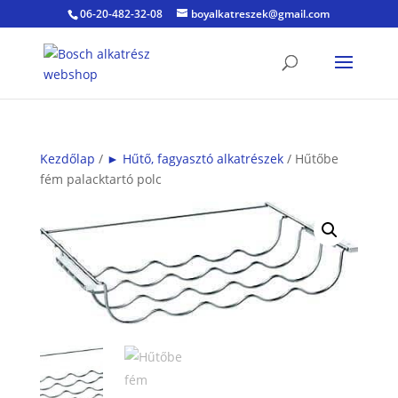
06-20-482-32-08
boyalkatreszek@gmail.com
Kezdőlap
/
► Hűtő, fagyasztó alkatrészek
/ Hűtőbe
fém palacktartó polc