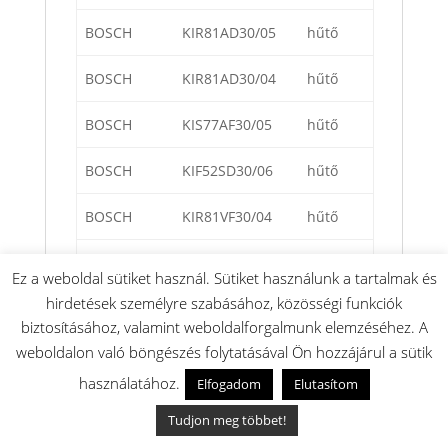
BOSCH
KIR81AD30/05
hűtő
BOSCH
KIR81AD30/04
hűtő
BOSCH
KIS77AF30/05
hűtő
BOSCH
KIF52SD30/06
hűtő
BOSCH
KIR81VF30/04
hűtő
BOSCH
KIL32SD30/03
hűtő
Ez a weboldal sütiket használ. Sütiket használunk a tartalmak és
hirdetések személyre szabásához, közösségi funkciók
BOSCH
KIF41SD40/01
hűtő
biztosításához, valamint weboldalforgalmunk elemzéséhez. A
weboldalon való böngészés folytatásával Ön hozzájárul a sütik
BOSCH
KIR81VF30/03
hűtő
használatához.
Elfogadom
Elutasítom
BOSCH
KIN86VS30/05
hűtő
Tudjon meg többet!
BOSCH
KIN86VS30S/05
hűtő