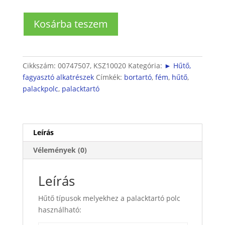
Hűtőbe
Kosárba teszem
fém
palacktartó
polc
mennyiség
Cikkszám:
00747507, KSZ10020
Kategória:
► Hűtő,
fagyasztó alkatrészek
Címkék:
bortartó
,
fém
,
hűtő
,
palackpolc
,
palacktartó
Leírás
Vélemények (0)
Leírás
Hűtő típusok melyekhez a palacktartó polc
használható: