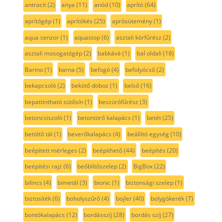
antracit
(2)
anya
(11)
anód
(10)
aprító
(64)
aprítógép
(1)
aprítókés
(25)
aprósütemény
(1)
aqua senzor
(1)
aquastop
(6)
asztali körfűrész
(2)
asztali mosogatógép
(2)
babkávé
(1)
bal oldali
(18)
Barino
(1)
barna
(5)
befogó
(4)
befolyócső
(2)
bekapcsoló
(2)
bekötő doboz
(1)
belső
(16)
bepattintható sütősín
(1)
beszúrófűrész
(3)
betoncsiszoló
(1)
betontörő kalapács
(1)
betét
(25)
betöltő tál
(1)
beverőkalapács
(4)
beállító egység
(10)
beépített mérleges
(2)
beépíthető
(44)
beépítés
(20)
beépítési rajz
(6)
beőblítőszelep
(2)
BigBox
(22)
bilincs
(4)
bimetál
(3)
bionic
(1)
biztonsági szelep
(1)
biztosíték
(6)
boholyszűrő
(4)
bojler
(40)
bolygókerék
(7)
bontókalapács
(12)
bordásszíj
(28)
bordás szíj
(27)