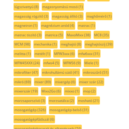
lúgszivattyú
(8)
magasnyomású mosó
(1)
magasság rögzítő
(3)
magasság állító
(3)
maghőmérő
(1)
magnetron
(1)
magnézium anód
(4)
matrac
(1)
matrac tiszító
(3)
matrica
(5)
MaxoMixx
(38)
MC8
(35)
MCM
(98)
mechanika
(1)
meghajtó
(8)
meghajtószíj
(39)
melitta
(1)
metélt
(1)
MFW3xxx
(6)
mfw6xxx
(31)
MFW45XXX
(24)
mfws4
(5)
MFWS6
(9)
Miele
(1)
mikrofilter
(47)
mikrohullámú sütő
(41)
mikroszűrő
(51)
mikró
(69)
mixer
(89)
mixergép
(6)
mixer szár
(22)
mixerszár
(19)
Mixx2Go
(6)
mixxo
(1)
mop
(2)
morzsaporszívó
(3)
morzsatálca
(2)
mosható
(21)
mosogatógép
(326)
mosogatógép-belső
(31)
mosogatógépfűtőszál
(6)
mosogatógépkosarak és alkatrészeik
(74)