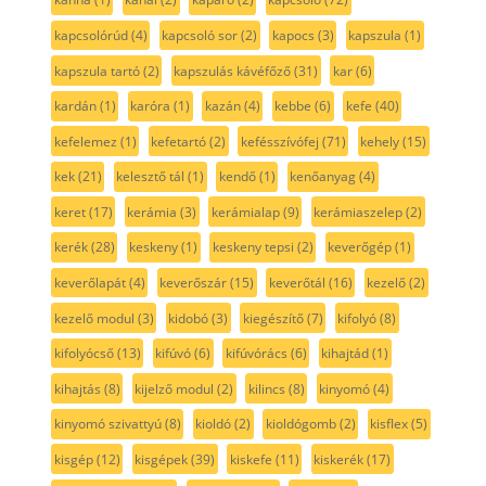
kapcsolórúd
(4)
kapcsoló sor
(2)
kapocs
(3)
kapszula
(1)
kapszula tartó
(2)
kapszulás kávéfőző
(31)
kar
(6)
kardán
(1)
karóra
(1)
kazán
(4)
kebbe
(6)
kefe
(40)
kefelemez
(1)
kefetartó
(2)
kefésszívófej
(71)
kehely
(15)
kek
(21)
kelesztő tál
(1)
kendő
(1)
kenőanyag
(4)
keret
(17)
kerámia
(3)
kerámialap
(9)
kerámiaszelep
(2)
kerék
(28)
keskeny
(1)
keskeny tepsi
(2)
keverőgép
(1)
keverőlapát
(4)
keverőszár
(15)
keverőtál
(16)
kezelő
(2)
kezelő modul
(3)
kidobó
(3)
kiegészítő
(7)
kifolyó
(8)
kifolyócső
(13)
kifúvó
(6)
kifúvórács
(6)
kihajtád
(1)
kihajtás
(8)
kijelző modul
(2)
kilincs
(8)
kinyomó
(4)
kinyomó szivattyú
(8)
kioldó
(2)
kioldógomb
(2)
kisflex
(5)
kisgép
(12)
kisgépek
(39)
kiskefe
(11)
kiskerék
(17)