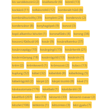
kis sarokköszörű
(2)
kisállatszőr
(6)
kiöntő
(13)
kockázó
(11)
kolbásztöltő
(12)
kombinált hűtő
(8)
kombináltszívófej
(39)
komplett
(29)
kondenzvíz
(2)
kondenzátor
(8)
konyhagépek
(9)
konzol
(3)
kopó alkatrész készlet
(1)
koronafűtés
(4)
korong
(34)
koszorú fűtőszál
(4)
kosár
(9)
kosáralkatrész
(37)
kosárcsapágy
(10)
kosárgörgő
(15)
kosárkerék
(21)
kosárműanyag
(18)
kosárrögzítő
(13)
kosársín
(1)
krém
(2)
krémkeverő
(1)
krómozott
(2)
kulacs
(13)
kuplung
(52)
kábel
(32)
kábeldob
(8)
kábelköteg
(5)
kábelrögzítő
(2)
kárpit
(2)
kárpit tisztító
(8)
kávé
(1)
kávéautomata
(176)
kávébab
(1)
kávédaráló
(3)
kávéfőző
(207)
kés
(73)
késtartó
(33)
késtartó csavar
(2)
készlet
(106)
kétkörös
(1)
kétszintes
(3)
kézi gyalu
(7)