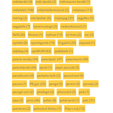
mákdaráló
(4)
mák daráló
(2)
méhviaszos kendő
(1)
mélyhűtő
(108)
mélyhűtőleolvasztó
(2)
mélytepsi
(13)
mérleg
(2)
mérőpohár
(6)
műanyag
(31)
nagyflex
(5)
nagykefe
(7)
narancssárga
(3)
nedvesköszörű
(1)
Neff
(20)
Nivona
(1)
nofrost
(13)
no frost
(2)
ntc
(3)
nyitófül
(8)
nyomógomb
(19)
O-gyűrű
(20)
olajsütő
(1)
oldallap
(4)
optiMUM
(63)
padlókefe
(1)
palack-tartály
(34)
palackpolc
(47)
palacktartó
(40)
palacktároló
(34)
panel
(1)
papír porzsák
(5)
paradicsom
(4)
parketta kefe
(2)
passzírozó
(9)
paszta
(1)
PB gáz
(25)
penge
(5)
perem
(3)
persely
(2)
pezsgő szín
(2)
pihefogó
(3)
piheszűrő
(3)
pink
(1)
pipa
(2)
piros
(46)
pohár
(8)
pohártartó
(1)
polc
(51)
polckeret
(2)
polisztirol fűrész
(1)
Poly-v szíj
(12)