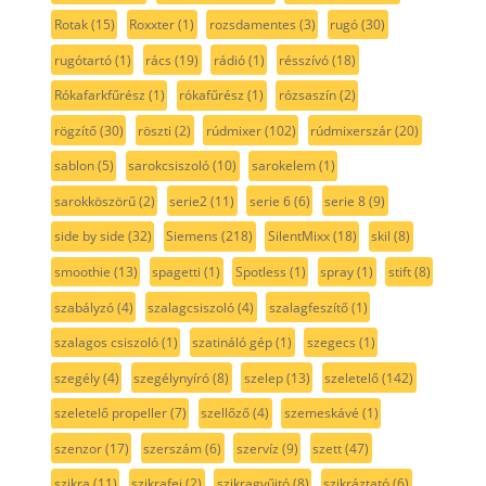
Rotak
(15)
Roxxter
(1)
rozsdamentes
(3)
rugó
(30)
rugótartó
(1)
rács
(19)
rádió
(1)
résszívó
(18)
Rókafarkfűrész
(1)
rókafűrész
(1)
rózsaszín
(2)
rögzítő
(30)
röszti
(2)
rúdmixer
(102)
rúdmixerszár
(20)
sablon
(5)
sarokcsiszoló
(10)
sarokelem
(1)
sarokköszörű
(2)
serie2
(11)
serie 6
(6)
serie 8
(9)
side by side
(32)
Siemens
(218)
SilentMixx
(18)
skil
(8)
smoothie
(13)
spagetti
(1)
Spotless
(1)
spray
(1)
stift
(8)
szabályzó
(4)
szalagcsiszoló
(4)
szalagfeszítő
(1)
szalagos csiszoló
(1)
szatináló gép
(1)
szegecs
(1)
szegély
(4)
szegélynyíró
(8)
szelep
(13)
szeletelő
(142)
szeletelő propeller
(7)
szellőző
(4)
szemeskávé
(1)
szenzor
(17)
szerszám
(6)
szervíz
(9)
szett
(47)
szikra
(11)
szikrafej
(2)
szikragyűjtó
(8)
szikráztató
(6)