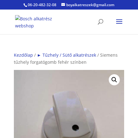
06-20-482-32-08
boyalkatreszek@gmail.com
Kezdőlap
/
► Tűzhely / Sütő alkatrészek
/ Siemens
tűzhely forgatógomb fehér színben