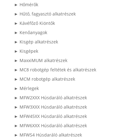
► Hőmérők
► Hűtő, fagyasztó alkatrészek
► Kávéfőző Kiöntők
► Kenőanyagok
► Kisgép alkatrészek
► Kisgépek
► MaxxiMUM alkatrészek
► MC8 robotgép feltétek és alkatrészek
► MCM robotgép alkatrészek
► Mérlegek
► MFW2XXX Húsdaráló alkatrészek
► MFW3XXX Húsdaráló alkatrészek
► MFW45XX Húsdaráló alkatrészek
► MFW6XXX Húsdaráló alkatrészek
► MFWS4 Húsdaráló alkatrészek