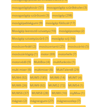
mosogatógépkosár
(51)
mosogatógép szűrőkészlet
(3)
mosogatógép szűrőszett
(3)
mosógép
(298)
mosógépablakgumi
(9)
mosógép fűtőszál
(17)
Mosógép leeresztő szivattyú
(10)
mosógépszelep
(2)
Mosógép szivattyúszűrő
(7)
mosógép szíj
(16)
mosószerfedél
(2)
mosószertartó
(25)
mosószárító
(5)
mosószárítógép
(1)
motor
(69)
motorkefe
(7)
motorvédő
(9)
MultiBox
(4)
multifunkciós
(1)
multi mixer
(6)
multimixer
(6)
MultiTalent8
(29)
MUM4
(92)
MUM5
(185)
MUM6
(14)
MUM7
(4)
MUM8
(26)
MUM9
(92)
MUMS2
(72)
MUMS4
(1)
MUMS6
(37)
MUMS8
(28)
MUMX
(16)
myMixx
(1)
mágnes
(2)
mágnesgumi
(27)
mágnesszelep
(7)