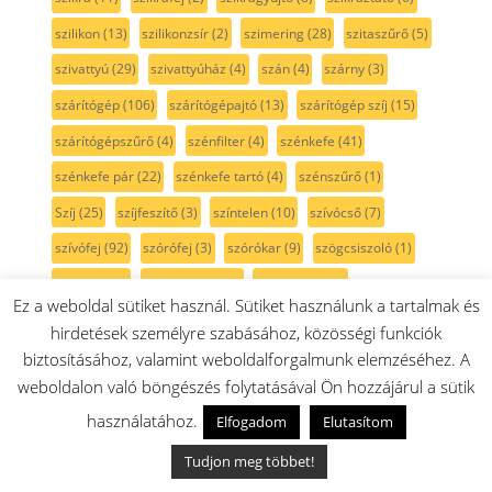
szilikon
(13)
szilikonzsír
(2)
szimering
(28)
szitaszűrő
(5)
szivattyú
(29)
szivattyúház
(4)
szán
(4)
szárny
(3)
szárítógép
(106)
szárítógépajtó
(13)
szárítógép szíj
(15)
szárítógépszűrő
(4)
szénfilter
(4)
szénkefe
(41)
szénkefe pár
(22)
szénkefe tartó
(4)
szénszűrő
(1)
Szíj
(25)
szíjfeszítő
(3)
színtelen
(10)
szívócső
(7)
szívófej
(92)
szórófej
(3)
szórókar
(9)
szögcsiszoló
(1)
szögfúró
(1)
szögpolírozó
(1)
szöszszedő
(3)
Ez a weboldal sütiket használ. Sütiket használunk a tartalmak és
szöszszűrő
(5)
szürke
(36)
szűkítő
(2)
szűrő
(175)
hirdetések személyre szabásához, közösségi funkciók
szűrőtartó
(6)
sárga
(3)
sín
(5)
sótartály
(7)
sötétkék
(3)
biztosításához, valamint weboldalforgalmunk elemzéséhez. A
weboldalon való böngészés folytatásával Ön hozzájárul a sütik
sövénynyíró
(1)
sütemény kinyomó
(3)
használatához.
Elfogadom
Elutasítom
sütési funkcióválasztó
(31)
sütő
(315)
sütőajtó
(35)
Tudjon meg többet!
sütőajtó gumi
(5)
sütőajtó külső üveg
(17)
sütőbelső
(45)