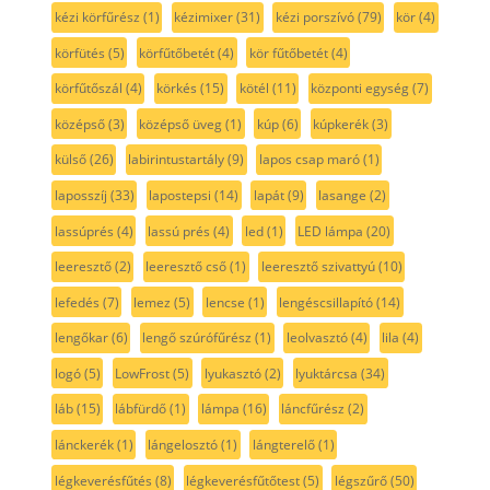
kézi körfűrész
(1)
kézimixer
(31)
kézi porszívó
(79)
kör
(4)
körfütés
(5)
körfűtőbetét
(4)
kör fűtőbetét
(4)
körfűtőszál
(4)
körkés
(15)
kötél
(11)
központi egység
(7)
középső
(3)
középső üveg
(1)
kúp
(6)
kúpkerék
(3)
külső
(26)
labirintustartály
(9)
lapos csap maró
(1)
laposszíj
(33)
lapostepsi
(14)
lapát
(9)
lasange
(2)
lassúprés
(4)
lassú prés
(4)
led
(1)
LED lámpa
(20)
leeresztő
(2)
leeresztő cső
(1)
leeresztő szivattyú
(10)
lefedés
(7)
lemez
(5)
lencse
(1)
lengéscsillapító
(14)
lengőkar
(6)
lengő szúrófűrész
(1)
leolvasztó
(4)
lila
(4)
logó
(5)
LowFrost
(5)
lyukasztó
(2)
lyuktárcsa
(34)
láb
(15)
lábfürdő
(1)
lámpa
(16)
láncfűrész
(2)
lánckerék
(1)
lángelosztó
(1)
lángterelő
(1)
légkeverésfűtés
(8)
légkeverésfűtőtest
(5)
légszűrő
(50)