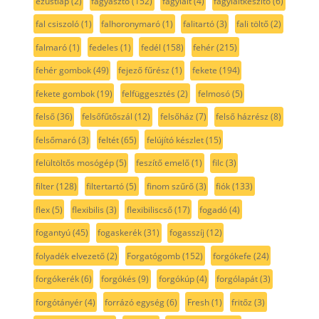
ezüstlap
(2)
fagyasztó
(152)
fagylalt
(4)
fagylaltkészítő
(6)
fal csiszoló
(1)
falhoronymaró
(1)
falitartó
(3)
fali töltő
(2)
falmaró
(1)
fedeles
(1)
fedél
(158)
fehér
(215)
fehér gombok
(49)
fejező fűrész
(1)
fekete
(194)
fekete gombok
(19)
felfüggesztés
(2)
felmosó
(5)
felső
(36)
felsőfűtőszál
(12)
felsőház
(7)
felső házrész
(8)
felsőmaró
(3)
feltét
(65)
felújító készlet
(15)
felültöltős mosógép
(5)
feszítő emelő
(1)
filc
(3)
filter
(128)
filtertartó
(5)
finom szűrő
(3)
fiók
(133)
flex
(5)
flexibilis
(3)
flexibiliscső
(17)
fogadó
(4)
fogantyú
(45)
fogaskerék
(31)
fogasszíj
(12)
folyadék elvezető
(2)
Forgatógomb
(152)
forgókefe
(24)
forgókerék
(6)
forgókés
(9)
forgókúp
(4)
forgólapát
(3)
forgótányér
(4)
forrázó egység
(6)
Fresh
(1)
fritőz
(3)