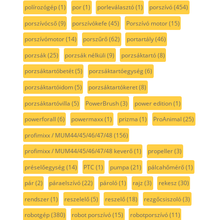
polírozógép
(1)
por
(1)
porleválasztó
(1)
porszívó
(454)
porszívócső
(9)
porszívókefe
(45)
Porszívó motor
(15)
porszívómotor
(14)
porszűrő
(62)
portartály
(46)
porzsák
(25)
porzsák nélküli
(9)
porzsáktartó
(8)
porzsáktartóbetét
(5)
porzsáktartóegység
(6)
porzsáktartóidom
(5)
porzsáktartókeret
(8)
porzsáktartóvilla
(5)
PowerBrush
(3)
power edition
(1)
powerforall
(6)
powermaxx
(1)
prizma
(1)
ProAnimal
(25)
profimixx / MUM44/45/46/47/48
(156)
profimixx / MUM44/45/46/47/48 keverő
(1)
propeller
(3)
préselőegység
(14)
PTC
(1)
pumpa
(21)
pálcahőmérő
(1)
pár
(2)
páraelszívó
(22)
pároló
(1)
rajz
(3)
rekesz
(30)
rendszer
(1)
reszelelő
(5)
reszelő
(18)
rezgőcsiszoló
(3)
robotgép
(380)
robot porszívó
(15)
robotporszívó
(11)