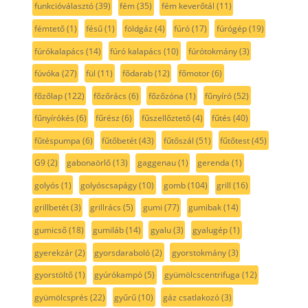
funkcióválasztó
(39)
fém
(35)
fém keverőtál
(11)
fémtető
(1)
fésű
(1)
földgáz
(4)
fúró
(17)
fúrógép
(19)
fúrókalapács
(14)
fúró kalapács
(10)
fúrótokmány
(3)
fúvóka
(27)
fül
(11)
fődarab
(12)
főmotor
(6)
főzőlap
(122)
főzőrács
(6)
főzőzóna
(1)
fűnyíró
(52)
fűnyírókés
(6)
fűrész
(6)
fűszellőztető
(4)
fűtés
(40)
fűtéspumpa
(6)
fűtőbetét
(43)
fűtőszál
(51)
fűtőtest
(45)
G9
(2)
gabonaörlő
(13)
gaggenau
(1)
gerenda
(1)
golyós
(1)
golyóscsapágy
(10)
gomb
(104)
grill
(16)
grillbetét
(3)
grillrács
(5)
gumi
(77)
gumibak
(14)
gumicső
(18)
gumiláb
(14)
gyalu
(3)
gyalugép
(1)
gyerekzár
(2)
gyorsdaraboló
(2)
gyorstokmány
(3)
gyorstöltő
(1)
gyúrókampó
(5)
gyümölcscentrifuga
(12)
gyümölcsprés
(22)
gyűrű
(10)
gáz csatlakozó
(3)