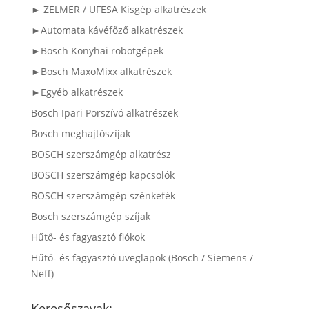
► ZELMER / UFESA Kisgép alkatrészek
►Automata kávéfőző alkatrészek
►Bosch Konyhai robotgépek
►Bosch MaxoMixx alkatrészek
►Egyéb alkatrészek
Bosch Ipari Porszívó alkatrészek
Bosch meghajtószíjak
BOSCH szerszámgép alkatrész
BOSCH szerszámgép kapcsolók
BOSCH szerszámgép szénkefék
Bosch szerszámgép szíjak
Hűtő- és fagyasztó fiókok
Hűtő- és fagyasztó üveglapok (Bosch / Siemens /
Neff)
Keresőszavak: