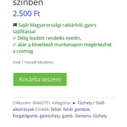
színben
2.500
Ft
🚚 Saját Magyarországi raktárból, gyors
szállítással
✓ Délig leadott rendelés esetén,
✓ akár a következő munkanapon megérkezhet
a csomag
Csak 1 maradt készleten
Siemens
Kosárba teszem
tűzhely
forgatógomb
fehér
színben
Cikkszám:
00602751
Kategória:
► Tűzhely / Sütő
mennyiség
alkatrészek
Címkék:
fehér
,
fehér gombok
,
Forgatógomb
,
gáztűzhely
,
gomb
,
Siemens
,
tűzhely