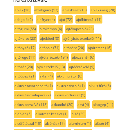
ablak
(18)
ablakgumi
(13)
ablakkeret
(13)
ablak üveg
(20)
adagoló
(2)
air fryer
(4)
ajtó
(72)
ajtóbimetál
(11)
ajtógumi
(55)
ajtókampó
(6)
ajtókapcsoló
(23)
ajtókeret
(23)
ajtókötél
(8)
ajtónyitás érzékelő
(11)
ajtónyitó
(17)
ajtópolc
(71)
ajtópánt
(20)
ajtóretesz
(16)
ajtórugó
(11)
ajtótartozék
(194)
ajtózsanér
(6)
ajtózár
(20)
ajtó érzékelő
(13)
ajtóérzékelő
(9)
ajtóüveg
(21)
akksi
(4)
akkumulátor
(6)
akkus csavarbehajtó
(1)
akkus csiszoló
(1)
akkus fúró
(6)
akkus fúrókalapács
(2)
akkus körfűrész
(1)
akkus porszívó
(118)
akkutöltő
(20)
aksi
(4)
alapgép
(11)
alaplap
(5)
alkatrész készlet
(1)
alsó
(39)
alsófűtőszál
(10)
alsóház
(17)
aluminium
(1)
alátét
(4)