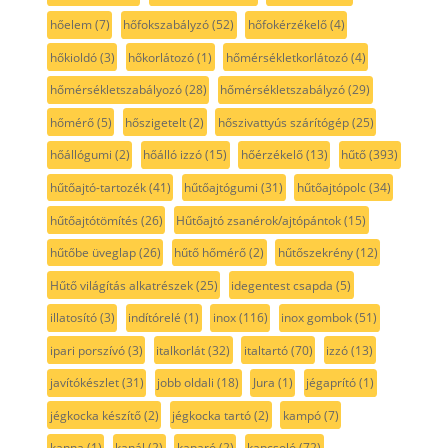
hőelem
(7)
hőfokszabályzó
(52)
hőfokérzékelő
(4)
hőkioldó
(3)
hőkorlátozó
(1)
hőmérsékletkorlátozó
(4)
hőmérsékletszabályozó
(28)
hőmérsékletszabályzó
(29)
hőmérő
(5)
hőszigetelt
(2)
hőszivattyús szárítógép
(25)
hőállógumi
(2)
hőálló izzó
(15)
hőérzékelő
(13)
hűtő
(393)
hűtőajtó-tartozék
(41)
hűtőajtógumi
(31)
hűtőajtópolc
(34)
hűtőajtótömítés
(26)
Hűtőajtó zsanérok/ajtópántok
(15)
hűtőbe üveglap
(26)
hűtő hőmérő
(2)
hűtőszekrény
(12)
Hűtő világítás alkatrészek
(25)
idegentest csapda
(5)
illatosító
(3)
indítórelé
(1)
inox
(116)
inox gombok
(51)
ipari porszívó
(3)
italkorlát
(32)
italtartó
(70)
izzó
(13)
javítókészlet
(31)
jobb oldali
(18)
Jura
(1)
jégaprító
(1)
jégkocka készítő
(2)
jégkocka tartó
(2)
kampó
(7)
kanna
(1)
kanál
(2)
kaparó
(2)
kapcsoló
(72)