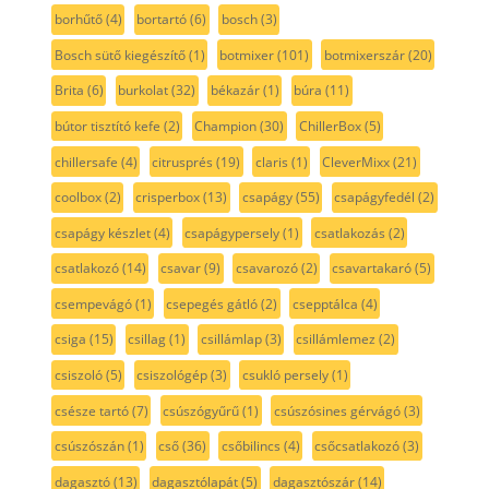
borhűtő
(4)
bortartó
(6)
bosch
(3)
Bosch sütő kiegészítő
(1)
botmixer
(101)
botmixerszár
(20)
Brita
(6)
burkolat
(32)
békazár
(1)
búra
(11)
bútor tisztító kefe
(2)
Champion
(30)
ChillerBox
(5)
chillersafe
(4)
citrusprés
(19)
claris
(1)
CleverMixx
(21)
coolbox
(2)
crisperbox
(13)
csapágy
(55)
csapágyfedél
(2)
csapágy készlet
(4)
csapágypersely
(1)
csatlakozás
(2)
csatlakozó
(14)
csavar
(9)
csavarozó
(2)
csavartakaró
(5)
csempevágó
(1)
csepegés gátló
(2)
csepptálca
(4)
csiga
(15)
csillag
(1)
csillámlap
(3)
csillámlemez
(2)
csiszoló
(5)
csiszológép
(3)
csukló persely
(1)
csésze tartó
(7)
csúszógyűrű
(1)
csúszósines gérvágó
(3)
csúszószán
(1)
cső
(36)
csőbilincs
(4)
csőcsatlakozó
(3)
dagasztó
(13)
dagasztólapát
(5)
dagasztószár
(14)