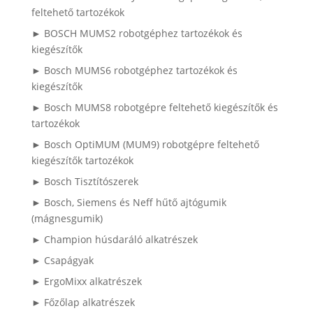
feltehető tartozékok
► BOSCH MUMS2 robotgéphez tartozékok és
kiegészítők
► Bosch MUMS6 robotgéphez tartozékok és
kiegészítők
► Bosch MUMS8 robotgépre feltehető kiegészítők és
tartozékok
► Bosch OptiMUM (MUM9) robotgépre feltehető
kiegészítők tartozékok
► Bosch Tisztítószerek
► Bosch, Siemens és Neff hűtő ajtógumik
(mágnesgumik)
► Champion húsdaráló alkatrészek
► Csapágyak
► ErgoMixx alkatrészek
► Főzőlap alkatrészek