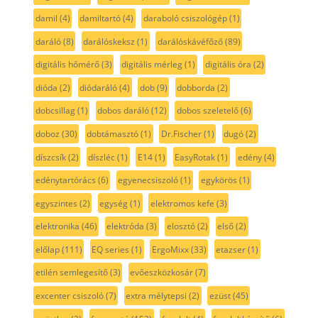
damil
(4)
damiltartó
(4)
daraboló csiszológép
(1)
daráló
(8)
darálóskeksz
(1)
darálóskávéfőző
(89)
digitális hőmérő
(3)
digitális mérleg
(1)
digitális óra
(2)
dióda
(2)
diódaráló
(4)
dob
(9)
dobborda
(2)
dobcsillag
(1)
dobos daráló
(12)
dobos szeletelő
(6)
doboz
(30)
dobtámasztó
(1)
Dr.Fischer
(1)
dugó
(2)
díszcsík
(2)
díszléc
(1)
E14
(1)
EasyRotak
(1)
edény
(4)
edénytartórács
(6)
egyenecsiszoló
(1)
egykörös
(1)
egyszintes
(2)
egység
(1)
elektromos kefe
(3)
elektronika
(46)
elektróda
(3)
elosztó
(2)
első
(2)
előlap
(111)
EQ series
(1)
ErgoMixx
(33)
etazser
(1)
etilén semlegesítő
(3)
evőeszközkosár
(7)
excenter csiszoló
(7)
extra mélytepsi
(2)
ezüst
(45)