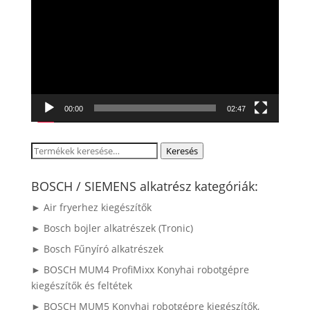
00:00
02:47
Keresés
Keresés
a
következőre:
BOSCH / SIEMENS alkatrész kategóriák:
► Air fryerhez kiegészítők
► Bosch bojler alkatrészek (Tronic)
► Bosch Fűnyíró alkatrészek
► BOSCH MUM4 ProfiMixx Konyhai robotgépre
kiegészítők és feltétek
► BOSCH MUM5 Konyhai robotgépre kiegészítők,