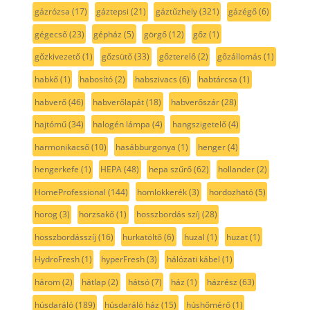
gázrózsa
(17)
gáztepsi
(21)
gáztűzhely
(321)
gázégő
(6)
gégecső
(23)
gépház
(5)
görgő
(12)
gőz
(1)
gőzkivezető
(1)
gőzsütő
(33)
gőzterelő
(2)
gőzállomás
(1)
habkő
(1)
habosító
(2)
habszivacs
(6)
habtárcsa
(1)
habverő
(46)
habverőlapát
(18)
habverőszár
(28)
hajtómű
(34)
halogén lámpa
(4)
hangszigetelő
(4)
harmonikacső
(10)
hasábburgonya
(1)
henger
(4)
hengerkefe
(1)
HEPA
(48)
hepa szűrő
(62)
hollander
(2)
HomeProfessional
(144)
homlokkerék
(3)
hordozható
(5)
horog
(3)
horzsakő
(1)
hosszbordás szíj
(28)
hosszbordásszíj
(16)
hurkatöltő
(6)
huzal
(1)
huzat
(1)
HydroFresh
(1)
hyperFresh
(3)
hálózati kábel
(1)
három
(2)
hátlap
(2)
hátsó
(7)
ház
(1)
házrész
(63)
húsdaráló
(189)
húsdaráló ház
(15)
húshőmérő
(1)