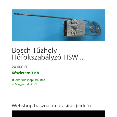
Bosch Tűzhely
Hőfokszabályzó HSW…
24.000
Ft
Készleten: 3 db
🚚 Akár másnapi szállítás
✅ Magyar raktárról
Webshop használati utasítás (videó):
Videólejátszó