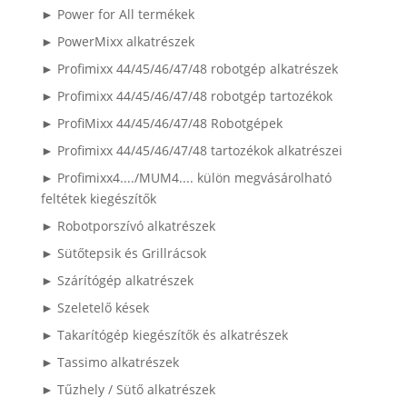
► Power for All termékek
► PowerMixx alkatrészek
► Profimixx 44/45/46/47/48 robotgép alkatrészek
► Profimixx 44/45/46/47/48 robotgép tartozékok
► ProfiMixx 44/45/46/47/48 Robotgépek
► Profimixx 44/45/46/47/48 tartozékok alkatrészei
► Profimixx4..../MUM4.... külön megvásárolható
feltétek kiegészítők
► Robotporszívó alkatrészek
► Sütőtepsik és Grillrácsok
► Szárítógép alkatrészek
► Szeletelő kések
► Takarítógép kiegészítők és alkatrészek
► Tassimo alkatrészek
► Tűzhely / Sütő alkatrészek