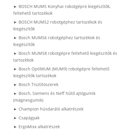
► BOSCH MUM5 Konyhai robotgépre kiegészítők,
feltehető tartozékok
► BOSCH MUMS2 robotgéphez tartozékok és
kiegészítők
► Bosch MUMS6 robotgéphez tartozékok és
kiegészítők
► Bosch MUMS8 robotgépre feltehető kiegészítők és
tartozékok
► Bosch OptiMUM (MUM9) robotgépre feltehető
kiegészítők tartozékok
► Bosch Tisztítószerek
► Bosch, Siemens és Neff hűtő ajtógumik
(mágnesgumik)
► Champion húsdaráló alkatrészek
► Csapágyak
► ErgoMixx alkatrészek