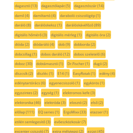
dagasztó
(13)
dagasztólapát
(5)
dagasztószár
(14)
damil
(4)
damiltartó
(4)
daraboló csiszológép
(1)
daráló
(8)
darálóskeksz
(1)
darálóskávéfőző
(89)
digitális hőmérő
(3)
digitális mérleg
(1)
digitális óra
(2)
dióda
(2)
diódaráló
(4)
dob
(9)
dobborda
(2)
dobcsillag
(1)
dobos daráló
(12)
dobos szeletelő
(6)
doboz
(30)
dobtámasztó
(1)
Dr.Fischer
(1)
dugó
(2)
díszcsík
(2)
díszléc
(1)
E14
(1)
EasyRotak
(1)
edény
(4)
edénytartórács
(6)
egyenecsiszoló
(1)
egykörös
(1)
egyszintes
(2)
egység
(1)
elektromos kefe
(3)
elektronika
(46)
elektróda
(3)
elosztó
(2)
első
(2)
előlap
(111)
EQ series
(1)
ErgoMixx
(33)
etazser
(1)
etilén semlegesítő
(3)
evőeszközkosár
(7)
excenter csiszoló
(7)
extra mélytepsi
(2)
ezüst
(45)