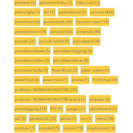
polckeret
(2)
polisztirol fűrész
(1)
Poly-v szíj
(12)
polírozógép
(1)
por
(1)
porleválasztó
(1)
porszívó
(454)
porszívócső
(9)
porszívókefe
(45)
Porszívó motor
(15)
porszívómotor
(14)
porszűrő
(62)
portartály
(46)
porzsák
(25)
porzsák nélküli
(9)
porzsáktartó
(8)
porzsáktartóbetét
(5)
porzsáktartóegység
(6)
porzsáktartóidom
(5)
porzsáktartókeret
(8)
porzsáktartóvilla
(5)
PowerBrush
(3)
power edition
(1)
powerforall
(6)
powermaxx
(1)
prizma
(1)
ProAnimal
(25)
profimixx / MUM44/45/46/47/48
(156)
profimixx / MUM44/45/46/47/48 keverő
(1)
propeller
(3)
préselőegység
(14)
PTC
(1)
pumpa
(21)
pálcahőmérő
(1)
pár
(2)
páraelszívó
(22)
pároló
(1)
rajz
(3)
rekesz
(30)
rendszer
(1)
reszelelő
(5)
reszelő
(18)
rezgőcsiszoló
(3)