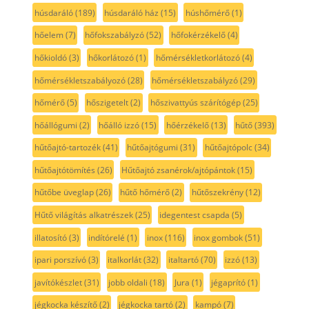
húsdaráló
(189)
húsdaráló ház
(15)
húshőmérő
(1)
hőelem
(7)
hőfokszabályzó
(52)
hőfokérzékelő
(4)
hőkioldó
(3)
hőkorlátozó
(1)
hőmérsékletkorlátozó
(4)
hőmérsékletszabályozó
(28)
hőmérsékletszabályzó
(29)
hőmérő
(5)
hőszigetelt
(2)
hőszivattyús szárítógép
(25)
hőállógumi
(2)
hőálló izzó
(15)
hőérzékelő
(13)
hűtő
(393)
hűtőajtó-tartozék
(41)
hűtőajtógumi
(31)
hűtőajtópolc
(34)
hűtőajtótömítés
(26)
Hűtőajtó zsanérok/ajtópántok
(15)
hűtőbe üveglap
(26)
hűtő hőmérő
(2)
hűtőszekrény
(12)
Hűtő világítás alkatrészek
(25)
idegentest csapda
(5)
illatosító
(3)
indítórelé
(1)
inox
(116)
inox gombok
(51)
ipari porszívó
(3)
italkorlát
(32)
italtartó
(70)
izzó
(13)
javítókészlet
(31)
jobb oldali
(18)
Jura
(1)
jégaprító
(1)
jégkocka készítő
(2)
jégkocka tartó
(2)
kampó
(7)