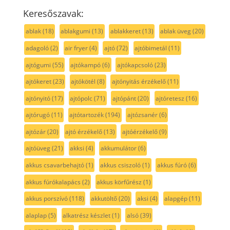
Keresőszavak:
ablak
(18)
ablakgumi
(13)
ablakkeret
(13)
ablak üveg
(20)
adagoló
(2)
air fryer
(4)
ajtó
(72)
ajtóbimetál
(11)
ajtógumi
(55)
ajtókampó
(6)
ajtókapcsoló
(23)
ajtókeret
(23)
ajtókötél
(8)
ajtónyitás érzékelő
(11)
ajtónyitó
(17)
ajtópolc
(71)
ajtópánt
(20)
ajtóretesz
(16)
ajtórugó
(11)
ajtótartozék
(194)
ajtózsanér
(6)
ajtózár
(20)
ajtó érzékelő
(13)
ajtóérzékelő
(9)
ajtóüveg
(21)
akksi
(4)
akkumulátor
(6)
akkus csavarbehajtó
(1)
akkus csiszoló
(1)
akkus fúró
(6)
akkus fúrókalapács
(2)
akkus körfűrész
(1)
akkus porszívó
(118)
akkutöltő
(20)
aksi
(4)
alapgép
(11)
alaplap
(5)
alkatrész készlet
(1)
alsó
(39)