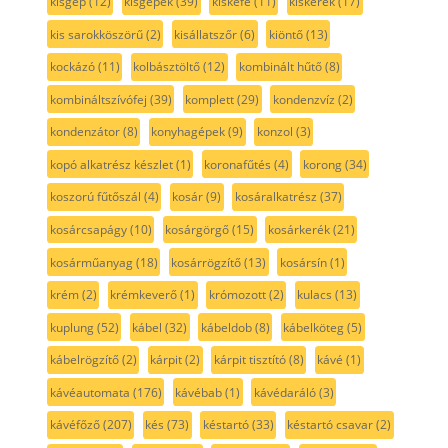
kisgép
(12)
kisgépek
(39)
kiskefe
(11)
kiskerék
(17)
kis sarokköszörű
(2)
kisállatszőr
(6)
kiöntő
(13)
kockázó
(11)
kolbásztöltő
(12)
kombinált hűtő
(8)
kombináltszívófej
(39)
komplett
(29)
kondenzvíz
(2)
kondenzátor
(8)
konyhagépek
(9)
konzol
(3)
kopó alkatrész készlet
(1)
koronafűtés
(4)
korong
(34)
koszorú fűtőszál
(4)
kosár
(9)
kosáralkatrész
(37)
kosárcsapágy
(10)
kosárgörgő
(15)
kosárkerék
(21)
kosárműanyag
(18)
kosárrögzítő
(13)
kosársín
(1)
krém
(2)
krémkeverő
(1)
krómozott
(2)
kulacs
(13)
kuplung
(52)
kábel
(32)
kábeldob
(8)
kábelköteg
(5)
kábelrögzítő
(2)
kárpit
(2)
kárpit tisztító
(8)
kávé
(1)
kávéautomata
(176)
kávébab
(1)
kávédaráló
(3)
kávéfőző
(207)
kés
(73)
késtartó
(33)
késtartó csavar
(2)