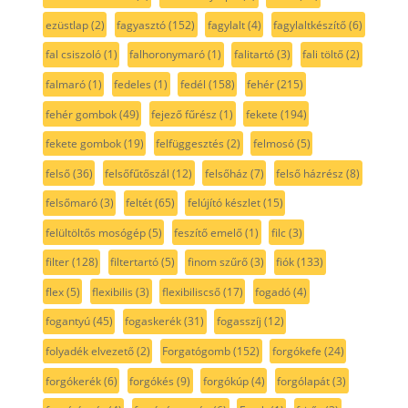
ezüstlap
(2)
fagyasztó
(152)
fagylalt
(4)
fagylaltkészítő
(6)
fal csiszoló
(1)
falhoronymaró
(1)
falitartó
(3)
fali töltő
(2)
falmaró
(1)
fedeles
(1)
fedél
(158)
fehér
(215)
fehér gombok
(49)
fejező fűrész
(1)
fekete
(194)
fekete gombok
(19)
felfüggesztés
(2)
felmosó
(5)
felső
(36)
felsőfűtőszál
(12)
felsőház
(7)
felső házrész
(8)
felsőmaró
(3)
feltét
(65)
felújító készlet
(15)
felültöltős mosógép
(5)
feszítő emelő
(1)
filc
(3)
filter
(128)
filtertartó
(5)
finom szűrő
(3)
fiók
(133)
flex
(5)
flexibilis
(3)
flexibiliscső
(17)
fogadó
(4)
fogantyú
(45)
fogaskerék
(31)
fogasszíj
(12)
folyadék elvezető
(2)
Forgatógomb
(152)
forgókefe
(24)
forgókerék
(6)
forgókés
(9)
forgókúp
(4)
forgólapát
(3)