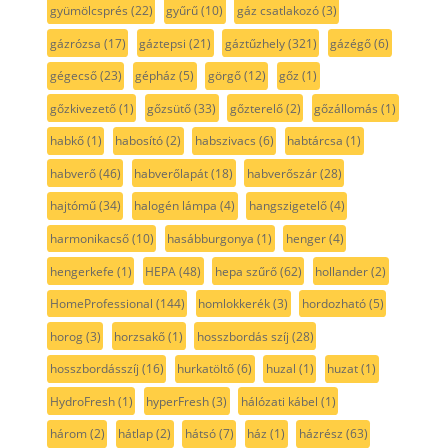
gyümölcsprés
(22)
gyűrű
(10)
gáz csatlakozó
(3)
gázrózsa
(17)
gáztepsi
(21)
gáztűzhely
(321)
gázégő
(6)
gégecső
(23)
gépház
(5)
görgő
(12)
gőz
(1)
gőzkivezető
(1)
gőzsütő
(33)
gőzterelő
(2)
gőzállomás
(1)
habkő
(1)
habosító
(2)
habszivacs
(6)
habtárcsa
(1)
habverő
(46)
habverőlapát
(18)
habverőszár
(28)
hajtómű
(34)
halogén lámpa
(4)
hangszigetelő
(4)
harmonikacső
(10)
hasábburgonya
(1)
henger
(4)
hengerkefe
(1)
HEPA
(48)
hepa szűrő
(62)
hollander
(2)
HomeProfessional
(144)
homlokkerék
(3)
hordozható
(5)
horog
(3)
horzsakő
(1)
hosszbordás szíj
(28)
hosszbordásszíj
(16)
hurkatöltő
(6)
huzal
(1)
huzat
(1)
HydroFresh
(1)
hyperFresh
(3)
hálózati kábel
(1)
három
(2)
hátlap
(2)
hátsó
(7)
ház
(1)
házrész
(63)