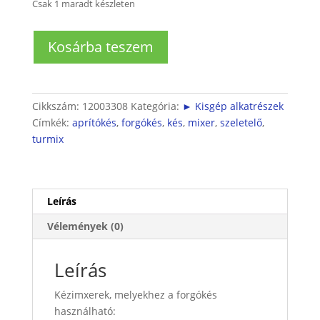
Csak 1 maradt készleten
Forgókés
Kosárba teszem
mennyiség
Cikkszám:
12003308
Kategória:
► Kisgép alkatrészek
Címkék:
aprítókés
,
forgókés
,
kés
,
mixer
,
szeletelő
,
turmix
Leírás
Vélemények (0)
Leírás
Kézimxerek, melyekhez a forgókés
használható: