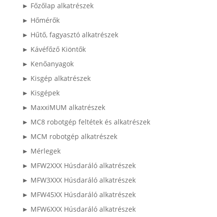
► Főzőlap alkatrészek
► Hőmérők
► Hűtő, fagyasztó alkatrészek
► Kávéfőző Kiöntők
► Kenőanyagok
► Kisgép alkatrészek
► Kisgépek
► MaxxiMUM alkatrészek
► MC8 robotgép feltétek és alkatrészek
► MCM robotgép alkatrészek
► Mérlegek
► MFW2XXX Húsdaráló alkatrészek
► MFW3XXX Húsdaráló alkatrészek
► MFW45XX Húsdaráló alkatrészek
► MFW6XXX Húsdaráló alkatrészek