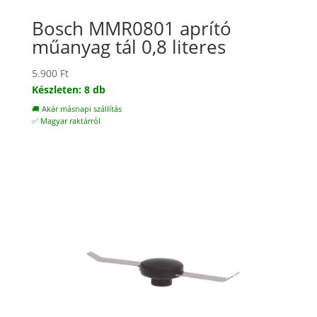
Bosch MMR0801 aprító
műanyag tál 0,8 literes
5.900
Ft
Készleten: 8 db
🚚 Akár másnapi szállítás
✅ Magyar raktárról