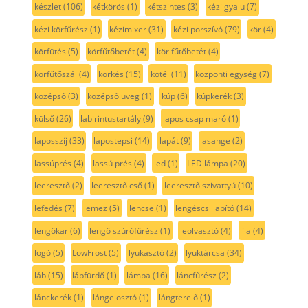
készlet
(106)
kétkörös
(1)
kétszintes
(3)
kézi gyalu
(7)
kézi körfűrész
(1)
kézimixer
(31)
kézi porszívó
(79)
kör
(4)
körfütés
(5)
körfűtőbetét
(4)
kör fűtőbetét
(4)
körfűtőszál
(4)
körkés
(15)
kötél
(11)
központi egység
(7)
középső
(3)
középső üveg
(1)
kúp
(6)
kúpkerék
(3)
külső
(26)
labirintustartály
(9)
lapos csap maró
(1)
laposszíj
(33)
lapostepsi
(14)
lapát
(9)
lasange
(2)
lassúprés
(4)
lassú prés
(4)
led
(1)
LED lámpa
(20)
leeresztő
(2)
leeresztő cső
(1)
leeresztő szivattyú
(10)
lefedés
(7)
lemez
(5)
lencse
(1)
lengéscsillapító
(14)
lengőkar
(6)
lengő szúrófűrész
(1)
leolvasztó
(4)
lila
(4)
logó
(5)
LowFrost
(5)
lyukasztó
(2)
lyuktárcsa
(34)
láb
(15)
lábfürdő
(1)
lámpa
(16)
láncfűrész
(2)
lánckerék
(1)
lángelosztó
(1)
lángterelő
(1)