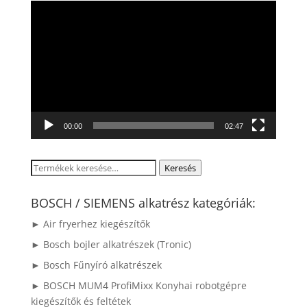
Videólejátszó
00:00
02:47
Keresés
Keresés
a
következőre:
BOSCH / SIEMENS alkatrész kategóriák:
► Air fryerhez kiegészítők
► Bosch bojler alkatrészek (Tronic)
► Bosch Fűnyíró alkatrészek
► BOSCH MUM4 ProfiMixx Konyhai robotgépre
kiegészítők és feltétek