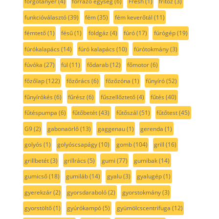
forgótányér
(4)
forrázó egység
(6)
Fresh
(1)
fritőz
(3)
funkcióválasztó
(39)
fém
(35)
fém keverőtál
(11)
fémtető
(1)
fésű
(1)
földgáz
(4)
fúró
(17)
fúrógép
(19)
fúrókalapács
(14)
fúró kalapács
(10)
fúrótokmány
(3)
fúvóka
(27)
fül
(11)
fődarab
(12)
főmotor
(6)
főzőlap
(122)
főzőrács
(6)
főzőzóna
(1)
fűnyíró
(52)
fűnyírókés
(6)
fűrész
(6)
fűszellőztető
(4)
fűtés
(40)
fűtéspumpa
(6)
fűtőbetét
(43)
fűtőszál
(51)
fűtőtest
(45)
G9
(2)
gabonaörlő
(13)
gaggenau
(1)
gerenda
(1)
golyós
(1)
golyóscsapágy
(10)
gomb
(104)
grill
(16)
grillbetét
(3)
grillrács
(5)
gumi
(77)
gumibak
(14)
gumicső
(18)
gumiláb
(14)
gyalu
(3)
gyalugép
(1)
gyerekzár
(2)
gyorsdaraboló
(2)
gyorstokmány
(3)
gyorstöltő
(1)
gyúrókampó
(5)
gyümölcscentrifuga
(12)