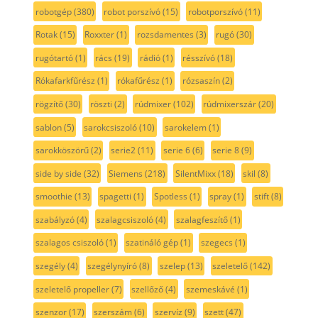
robotgép
(380)
robot porszívó
(15)
robotporszívó
(11)
Rotak
(15)
Roxxter
(1)
rozsdamentes
(3)
rugó
(30)
rugótartó
(1)
rács
(19)
rádió
(1)
résszívó
(18)
Rókafarkfűrész
(1)
rókafűrész
(1)
rózsaszín
(2)
rögzítő
(30)
röszti
(2)
rúdmixer
(102)
rúdmixerszár
(20)
sablon
(5)
sarokcsiszoló
(10)
sarokelem
(1)
sarokköszörű
(2)
serie2
(11)
serie 6
(6)
serie 8
(9)
side by side
(32)
Siemens
(218)
SilentMixx
(18)
skil
(8)
smoothie
(13)
spagetti
(1)
Spotless
(1)
spray
(1)
stift
(8)
szabályzó
(4)
szalagcsiszoló
(4)
szalagfeszítő
(1)
szalagos csiszoló
(1)
szatináló gép
(1)
szegecs
(1)
szegély
(4)
szegélynyíró
(8)
szelep
(13)
szeletelő
(142)
szeletelő propeller
(7)
szellőző
(4)
szemeskávé
(1)
szenzor
(17)
szerszám
(6)
szervíz
(9)
szett
(47)