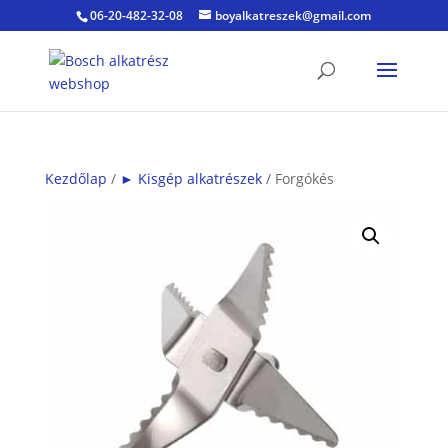
06-20-482-32-08
boyalkatreszek@gmail.com
Kezdőlap
/
► Kisgép alkatrészek
/ Forgókés