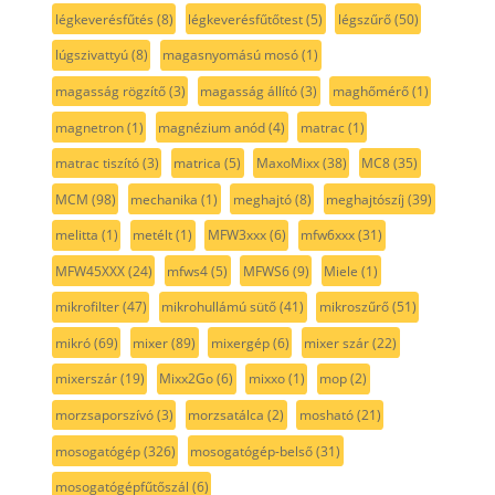
légkeverésfűtés
(8)
légkeverésfűtőtest
(5)
légszűrő
(50)
lúgszivattyú
(8)
magasnyomású mosó
(1)
magasság rögzítő
(3)
magasság állító
(3)
maghőmérő
(1)
magnetron
(1)
magnézium anód
(4)
matrac
(1)
matrac tiszító
(3)
matrica
(5)
MaxoMixx
(38)
MC8
(35)
MCM
(98)
mechanika
(1)
meghajtó
(8)
meghajtószíj
(39)
melitta
(1)
metélt
(1)
MFW3xxx
(6)
mfw6xxx
(31)
MFW45XXX
(24)
mfws4
(5)
MFWS6
(9)
Miele
(1)
mikrofilter
(47)
mikrohullámú sütő
(41)
mikroszűrő
(51)
mikró
(69)
mixer
(89)
mixergép
(6)
mixer szár
(22)
mixerszár
(19)
Mixx2Go
(6)
mixxo
(1)
mop
(2)
morzsaporszívó
(3)
morzsatálca
(2)
mosható
(21)
mosogatógép
(326)
mosogatógép-belső
(31)
mosogatógépfűtőszál
(6)