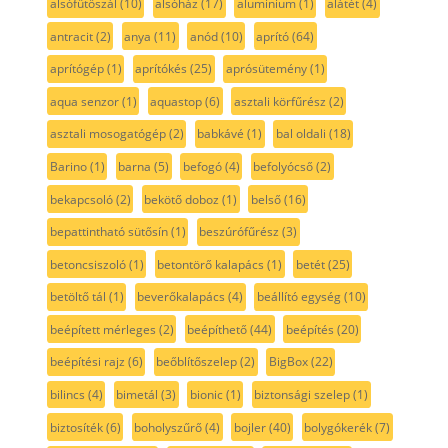
alsófűtőszál
(10)
alsóház
(17)
aluminium
(1)
alátét
(4)
antracit
(2)
anya
(11)
anód
(10)
aprító
(64)
aprítógép
(1)
aprítókés
(25)
aprósütemény
(1)
aqua senzor
(1)
aquastop
(6)
asztali körfűrész
(2)
asztali mosogatógép
(2)
babkávé
(1)
bal oldali
(18)
Barino
(1)
barna
(5)
befogó
(4)
befolyócső
(2)
bekapcsoló
(2)
bekötő doboz
(1)
belső
(16)
bepattintható sütősín
(1)
beszúrófűrész
(3)
betoncsiszoló
(1)
betontörő kalapács
(1)
betét
(25)
betöltő tál
(1)
beverőkalapács
(4)
beállító egység
(10)
beépített mérleges
(2)
beépíthető
(44)
beépítés
(20)
beépítési rajz
(6)
beőblítőszelep
(2)
BigBox
(22)
bilincs
(4)
bimetál
(3)
bionic
(1)
biztonsági szelep
(1)
biztosíték
(6)
boholyszűrő
(4)
bojler
(40)
bolygókerék
(7)