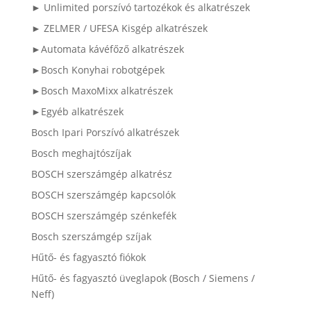
► Unlimited porszívó tartozékok és alkatrészek
► ZELMER / UFESA Kisgép alkatrészek
►Automata kávéfőző alkatrészek
►Bosch Konyhai robotgépek
►Bosch MaxoMixx alkatrészek
►Egyéb alkatrészek
Bosch Ipari Porszívó alkatrészek
Bosch meghajtószíjak
BOSCH szerszámgép alkatrész
BOSCH szerszámgép kapcsolók
BOSCH szerszámgép szénkefék
Bosch szerszámgép szíjak
Hűtő- és fagyasztó fiókok
Hűtő- és fagyasztó üveglapok (Bosch / Siemens /
Neff)