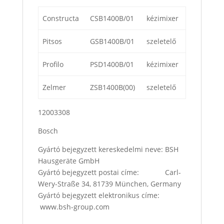
Constructa
CSB1400B/01
kézimixer
Pitsos
GSB1400B/01
szeletelő
Profilo
PSD1400B/01
kézimixer
Zelmer
ZSB1400B(00)
szeletelő
12003308
Bosch
Gyártó bejegyzett kereskedelmi neve: BSH
Hausgeräte GmbH
Gyártó bejegyzett postai címe: Carl-
Wery-Straße 34, 81739 München, Germany
Gyártó bejegyzett elektronikus címe:
www.bsh-group.com