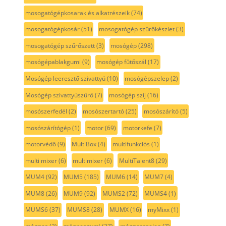
mosogatógépkosarak és alkatrészeik
(74)
mosogatógépkosár
(51)
mosogatógép szűrőkészlet
(3)
mosogatógép szűrőszett
(3)
mosógép
(298)
mosógépablakgumi
(9)
mosógép fűtőszál
(17)
Mosógép leeresztő szivattyú
(10)
mosógépszelep
(2)
Mosógép szivattyúszűrő
(7)
mosógép szíj
(16)
mosószerfedél
(2)
mosószertartó
(25)
mosószárító
(5)
mosószárítógép
(1)
motor
(69)
motorkefe
(7)
motorvédő
(9)
MultiBox
(4)
multifunkciós
(1)
multi mixer
(6)
multimixer
(6)
MultiTalent8
(29)
MUM4
(92)
MUM5
(185)
MUM6
(14)
MUM7
(4)
MUM8
(26)
MUM9
(92)
MUMS2
(72)
MUMS4
(1)
MUMS6
(37)
MUMS8
(28)
MUMX
(16)
myMixx
(1)