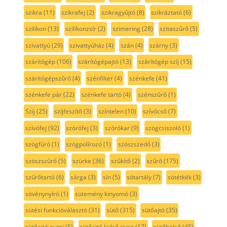
szikra
(11)
szikrafej
(2)
szikragyűjtó
(8)
szikráztató
(6)
szilikon
(13)
szilikonzsír
(2)
szimering
(28)
szitaszűrő
(5)
szivattyú
(29)
szivattyúház
(4)
szán
(4)
szárny
(3)
szárítógép
(106)
szárítógépajtó
(13)
szárítógép szíj
(15)
szárítógépszűrő
(4)
szénfilter
(4)
szénkefe
(41)
szénkefe pár
(22)
szénkefe tartó
(4)
szénszűrő
(1)
Szíj
(25)
szíjfeszítő
(3)
színtelen
(10)
szívócső
(7)
szívófej
(92)
szórófej
(3)
szórókar
(9)
szögcsiszoló
(1)
szögfúró
(1)
szögpolírozó
(1)
szöszszedő
(3)
szöszszűrő
(5)
szürke
(36)
szűkítő
(2)
szűrő
(175)
szűrőtartó
(6)
sárga
(3)
sín
(5)
sótartály
(7)
sötétkék
(3)
sövénynyíró
(1)
sütemény kinyomó
(3)
sütési funkcióválasztó
(31)
sütő
(315)
sütőajtó
(35)
sütőajtó gumi
(5)
sütőajtó külső üveg
(17)
sütőbelső
(45)