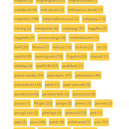
mágnes
(2)
mágnesgumi
(27)
mágnesszelep
(7)
mákdaráló
(4)
mák daráló
(2)
méhviaszos kendő
(1)
mélyhűtő
(108)
mélyhűtőleolvasztó
(2)
mélytepsi
(13)
mérleg
(2)
mérőpohár
(6)
műanyag
(31)
nagyflex
(5)
nagykefe
(7)
narancssárga
(3)
nedvesköszörű
(1)
Neff
(20)
Nivona
(1)
nofrost
(13)
no frost
(2)
ntc
(3)
nyitófül
(8)
nyomógomb
(19)
O-gyűrű
(20)
olajsütő
(1)
oldallap
(4)
optiMUM
(63)
padlókefe
(1)
palack-tartály
(34)
palackpolc
(47)
palacktartó
(40)
palacktároló
(34)
panel
(1)
papír porzsák
(5)
paradicsom
(4)
parketta kefe
(2)
passzírozó
(9)
paszta
(1)
PB gáz
(25)
penge
(5)
perem
(3)
persely
(2)
pezsgő szín
(2)
pihefogó
(3)
piheszűrő
(3)
pink
(1)
pipa
(2)
piros
(46)
pohár
(8)
pohártartó
(1)
polc
(51)