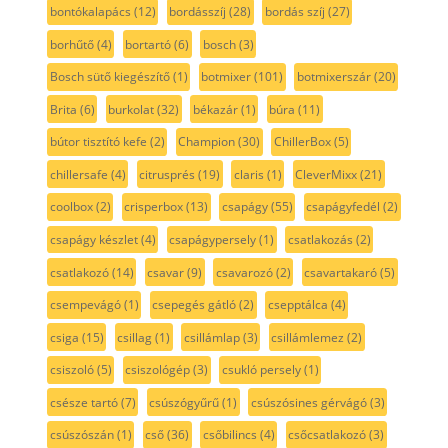
bontókalapács
(12)
bordásszíj
(28)
bordás szíj
(27)
borhűtő
(4)
bortartó
(6)
bosch
(3)
Bosch sütő kiegészítő
(1)
botmixer
(101)
botmixerszár
(20)
Brita
(6)
burkolat
(32)
békazár
(1)
búra
(11)
bútor tisztító kefe
(2)
Champion
(30)
ChillerBox
(5)
chillersafe
(4)
citrusprés
(19)
claris
(1)
CleverMixx
(21)
coolbox
(2)
crisperbox
(13)
csapágy
(55)
csapágyfedél
(2)
csapágy készlet
(4)
csapágypersely
(1)
csatlakozás
(2)
csatlakozó
(14)
csavar
(9)
csavarozó
(2)
csavartakaró
(5)
csempevágó
(1)
csepegés gátló
(2)
csepptálca
(4)
csiga
(15)
csillag
(1)
csillámlap
(3)
csillámlemez
(2)
csiszoló
(5)
csiszológép
(3)
csukló persely
(1)
csésze tartó
(7)
csúszógyűrű
(1)
csúszósines gérvágó
(3)
csúszószán
(1)
cső
(36)
csőbilincs
(4)
csőcsatlakozó
(3)