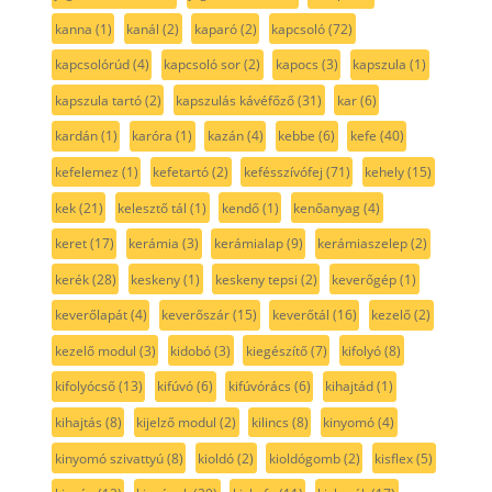
kanna
(1)
kanál
(2)
kaparó
(2)
kapcsoló
(72)
kapcsolórúd
(4)
kapcsoló sor
(2)
kapocs
(3)
kapszula
(1)
kapszula tartó
(2)
kapszulás kávéfőző
(31)
kar
(6)
kardán
(1)
karóra
(1)
kazán
(4)
kebbe
(6)
kefe
(40)
kefelemez
(1)
kefetartó
(2)
kefésszívófej
(71)
kehely
(15)
kek
(21)
kelesztő tál
(1)
kendő
(1)
kenőanyag
(4)
keret
(17)
kerámia
(3)
kerámialap
(9)
kerámiaszelep
(2)
kerék
(28)
keskeny
(1)
keskeny tepsi
(2)
keverőgép
(1)
keverőlapát
(4)
keverőszár
(15)
keverőtál
(16)
kezelő
(2)
kezelő modul
(3)
kidobó
(3)
kiegészítő
(7)
kifolyó
(8)
kifolyócső
(13)
kifúvó
(6)
kifúvórács
(6)
kihajtád
(1)
kihajtás
(8)
kijelző modul
(2)
kilincs
(8)
kinyomó
(4)
kinyomó szivattyú
(8)
kioldó
(2)
kioldógomb
(2)
kisflex
(5)