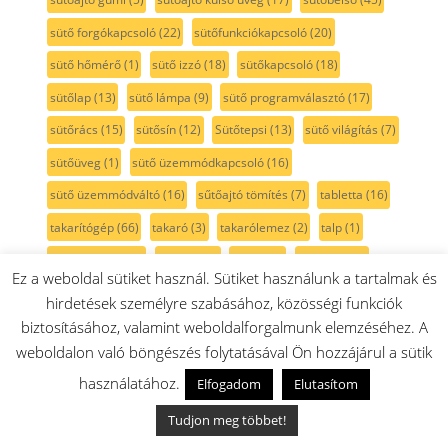
sütő forgókapcsoló
(22)
sütőfunkciókapcsoló
(20)
sütő hőmérő
(1)
sütő izzó
(18)
sütőkapcsoló
(18)
sütőlap
(13)
sütő lámpa
(9)
sütő programválasztó
(17)
sütőrács
(15)
sütősín
(12)
Sütőtepsi
(13)
sütő világítás
(7)
sütőüveg
(1)
sütő üzemmódkapcsoló
(16)
sütő üzemmódváltó
(16)
sűtőajtó tömítés
(7)
tabletta
(16)
takarítógép
(66)
takaró
(3)
takarólemez
(2)
talp
(1)
tartozéktáska
(2)
tartály
(82)
tartó
(16)
tassimo
(41)
Ez a weboldal sütiket használ. Sütiket használunk a tartalmak és
TastyMoments
(3)
teafőző
(1)
tejcső
(5)
tejhabosító
(8)
hirdetések személyre szabásához, közösségi funkciók
tejtartó
(8)
tekercs
(2)
tekercsfedél
(1)
teleszkópcső
(9)
biztosításához, valamint weboldalforgalmunk elemzéséhez. A
weboldalon való böngészés folytatásával Ön hozzájárul a sütik
teleszkópos sütősín
(12)
teljesítmény szabályzó
(1)
használatához.
Elfogadom
Elutasítom
tengely
(17)
tepsi
(35)
tepsi fedél
(3)
tepsitartó
(4)
Tudjon meg többet!
termoelem
(7)
termosztát
(18)
tető
(20)
textil porzsák
(2)