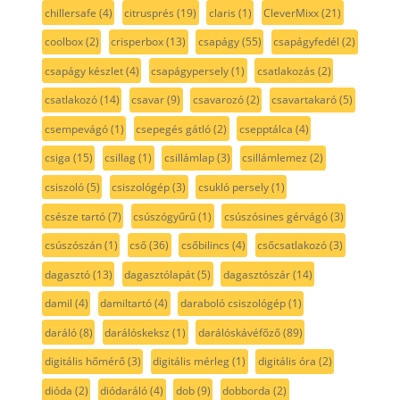
chillersafe
(4)
citrusprés
(19)
claris
(1)
CleverMixx
(21)
coolbox
(2)
crisperbox
(13)
csapágy
(55)
csapágyfedél
(2)
csapágy készlet
(4)
csapágypersely
(1)
csatlakozás
(2)
csatlakozó
(14)
csavar
(9)
csavarozó
(2)
csavartakaró
(5)
csempevágó
(1)
csepegés gátló
(2)
csepptálca
(4)
csiga
(15)
csillag
(1)
csillámlap
(3)
csillámlemez
(2)
csiszoló
(5)
csiszológép
(3)
csukló persely
(1)
csésze tartó
(7)
csúszógyűrű
(1)
csúszósines gérvágó
(3)
csúszószán
(1)
cső
(36)
csőbilincs
(4)
csőcsatlakozó
(3)
dagasztó
(13)
dagasztólapát
(5)
dagasztószár
(14)
damil
(4)
damiltartó
(4)
daraboló csiszológép
(1)
daráló
(8)
darálóskeksz
(1)
darálóskávéfőző
(89)
digitális hőmérő
(3)
digitális mérleg
(1)
digitális óra
(2)
dióda
(2)
diódaráló
(4)
dob
(9)
dobborda
(2)