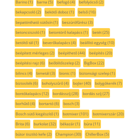
Barino
(1)
barna
(5)
befogó
(4)
befolyócső
(2)
bekapcsoló
(2)
bekötő doboz
(1)
belső
(16)
bepattintható sütősín
(1)
beszúrófűrész
(3)
betoncsiszoló
(1)
betontörő kalapács
(1)
betét
(25)
betöltő tál
(1)
beverőkalapács
(4)
beállító egység
(10)
beépített mérleges
(2)
beépíthető
(44)
beépítés
(20)
beépítési rajz
(6)
beőblítőszelep
(2)
BigBox
(22)
bilincs
(4)
bimetál
(3)
bionic
(1)
biztonsági szelep
(1)
biztosíték
(6)
boholyszűrő
(4)
bojler
(40)
bolygókerék
(7)
bontókalapács
(12)
bordásszíj
(28)
bordás szíj
(27)
borhűtő
(4)
bortartó
(6)
bosch
(3)
Bosch sütő kiegészítő
(1)
botmixer
(101)
botmixerszár
(20)
Brita
(6)
burkolat
(32)
békazár
(1)
búra
(11)
bútor tisztító kefe
(2)
Champion
(30)
ChillerBox
(5)