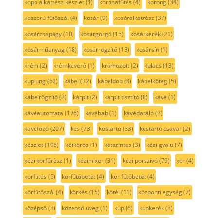
kopó alkatrész készlet
(1)
koronafűtés
(4)
korong
(34)
koszorú fűtőszál
(4)
kosár
(9)
kosáralkatrész
(37)
kosárcsapágy
(10)
kosárgörgő
(15)
kosárkerék
(21)
kosárműanyag
(18)
kosárrögzítő
(13)
kosársín
(1)
krém
(2)
krémkeverő
(1)
krómozott
(2)
kulacs
(13)
kuplung
(52)
kábel
(32)
kábeldob
(8)
kábelköteg
(5)
kábelrögzítő
(2)
kárpit
(2)
kárpit tisztító
(8)
kávé
(1)
kávéautomata
(176)
kávébab
(1)
kávédaráló
(3)
kávéfőző
(207)
kés
(73)
késtartó
(33)
késtartó csavar
(2)
készlet
(106)
kétkörös
(1)
kétszintes
(3)
kézi gyalu
(7)
kézi körfűrész
(1)
kézimixer
(31)
kézi porszívó
(79)
kör
(4)
körfütés
(5)
körfűtőbetét
(4)
kör fűtőbetét
(4)
körfűtőszál
(4)
körkés
(15)
kötél
(11)
központi egység
(7)
középső
(3)
középső üveg
(1)
kúp
(6)
kúpkerék
(3)