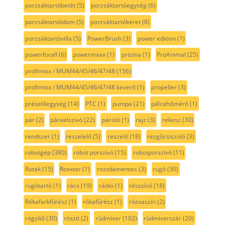
porzsáktartóbetét
(5)
porzsáktartóegység
(6)
porzsáktartóidom
(5)
porzsáktartókeret
(8)
porzsáktartóvilla
(5)
PowerBrush
(3)
power edition
(1)
powerforall
(6)
powermaxx
(1)
prizma
(1)
ProAnimal
(25)
profimixx / MUM44/45/46/47/48
(156)
profimixx / MUM44/45/46/47/48 keverő
(1)
propeller
(3)
préselőegység
(14)
PTC
(1)
pumpa
(21)
pálcahőmérő
(1)
pár
(2)
páraelszívó
(22)
pároló
(1)
rajz
(3)
rekesz
(30)
rendszer
(1)
reszelelő
(5)
reszelő
(18)
rezgőcsiszoló
(3)
robotgép
(380)
robot porszívó
(15)
robotporszívó
(11)
Rotak
(15)
Roxxter
(1)
rozsdamentes
(3)
rugó
(30)
rugótartó
(1)
rács
(19)
rádió
(1)
résszívó
(18)
Rókafarkfűrész
(1)
rókafűrész
(1)
rózsaszín
(2)
rögzítő
(30)
röszti
(2)
rúdmixer
(102)
rúdmixerszár
(20)