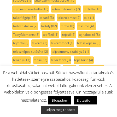
sütőüveg
(1)
sütő üzemmódkapcsoló
(16)
sütő üzemmódváltó
(16)
sűtőajtó tömítés
(7)
tabletta
(16)
takarítógép
(66)
takaró
(3)
takarólemez
(2)
talp
(1)
tartozéktáska
(2)
tartály
(82)
tartó
(16)
tassimo
(41)
TastyMoments
(3)
teafőző
(1)
tejcső
(5)
tejhabosító
(8)
tejtartó
(8)
tekercs
(2)
tekercsfedél
(1)
teleszkópcső
(9)
teleszkópos sütősín
(12)
teljesítmény szabályzó
(1)
tengely
(17)
tepsi
(35)
tepsi fedél
(3)
tepsitartó
(4)
termoelem
(7)
termosztát
(18)
tető
(20)
textil porzsák
(2)
Ez a weboldal sütiket használ. Sütiket használunk a tartalmak és
tisztavízcső
(2)
tisztító
(18)
tisztítószer
(31)
To Go
(3)
hirdetések személyre szabásához, közösségi funkciók
biztosításához, valamint weboldalforgalmunk elemzéséhez. A
ToGo pohár
(14)
tojástartó
(2)
toldócső
(7)
tolóka
(11)
weboldalon való böngészés folytatásával Ön hozzájárul a sütik
tolókar
(3)
transzformátor
(4)
Tronic
(37)
használatához.
Elfogadom
Elutasítom
Tronic bojler
(39)
turbókefe
(38)
turmix
(70)
tál
(44)
Tudjon meg többet!
tálas mixergép
(2)
tálca
(15)
tálfedél
(21)
tányér
(3)