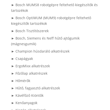
► Bosch MUMS8 robotgépre feltehető kiegészítők és
tartozékok
► Bosch OptiMUM (MUM9) robotgépre feltehető
kiegészítők tartozékok
► Bosch Tisztítószerek
► Bosch, Siemens és Neff hűtő ajtógumik
(mágnesgumik)
► Champion húsdaráló alkatrészek
► Csapágyak
► ErgoMixx alkatrészek
► Főzőlap alkatrészek
► Hőmérők
► Hűtő, fagyasztó alkatrészek
► Kávéfőző Kiöntők
► Kenőanyagok