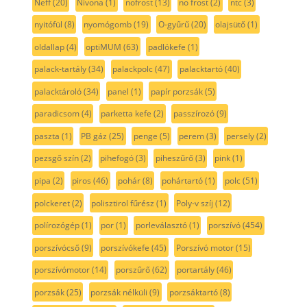
Neff
(20)
Nivona
(1)
nofrost
(13)
no frost
(2)
ntc
(3)
nyitófül
(8)
nyomógomb
(19)
O-gyűrű
(20)
olajsütő
(1)
oldallap
(4)
optiMUM
(63)
padlókefe
(1)
palack-tartály
(34)
palackpolc
(47)
palacktartó
(40)
palacktároló
(34)
panel
(1)
papír porzsák
(5)
paradicsom
(4)
parketta kefe
(2)
passzírozó
(9)
paszta
(1)
PB gáz
(25)
penge
(5)
perem
(3)
persely
(2)
pezsgő szín
(2)
pihefogó
(3)
piheszűrő
(3)
pink
(1)
pipa
(2)
piros
(46)
pohár
(8)
pohártartó
(1)
polc
(51)
polckeret
(2)
polisztirol fűrész
(1)
Poly-v szíj
(12)
polírozógép
(1)
por
(1)
porleválasztó
(1)
porszívó
(454)
porszívócső
(9)
porszívókefe
(45)
Porszívó motor
(15)
porszívómotor
(14)
porszűrő
(62)
portartály
(46)
porzsák
(25)
porzsák nélküli
(9)
porzsáktartó
(8)