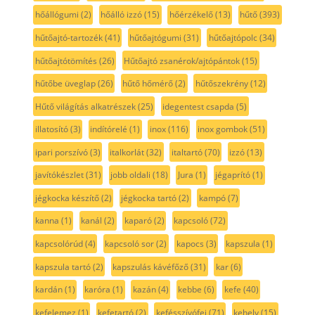
hőállógumi
(2)
hőálló izzó
(15)
hőérzékelő
(13)
hűtő
(393)
hűtőajtó-tartozék
(41)
hűtőajtógumi
(31)
hűtőajtópolc
(34)
hűtőajtótömítés
(26)
Hűtőajtó zsanérok/ajtópántok
(15)
hűtőbe üveglap
(26)
hűtő hőmérő
(2)
hűtőszekrény
(12)
Hűtő világítás alkatrészek
(25)
idegentest csapda
(5)
illatosító
(3)
indítórelé
(1)
inox
(116)
inox gombok
(51)
ipari porszívó
(3)
italkorlát
(32)
italtartó
(70)
izzó
(13)
javítókészlet
(31)
jobb oldali
(18)
Jura
(1)
jégaprító
(1)
jégkocka készítő
(2)
jégkocka tartó
(2)
kampó
(7)
kanna
(1)
kanál
(2)
kaparó
(2)
kapcsoló
(72)
kapcsolórúd
(4)
kapcsoló sor
(2)
kapocs
(3)
kapszula
(1)
kapszula tartó
(2)
kapszulás kávéfőző
(31)
kar
(6)
kardán
(1)
karóra
(1)
kazán
(4)
kebbe
(6)
kefe
(40)
kefelemez
(1)
kefetartó
(2)
kefésszívófej
(71)
kehely
(15)