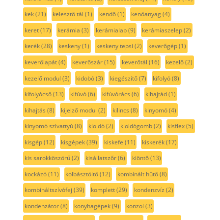
kek
(21)
kelesztő tál
(1)
kendő
(1)
kenőanyag
(4)
keret
(17)
kerámia
(3)
kerámialap
(9)
kerámiaszelep
(2)
kerék
(28)
keskeny
(1)
keskeny tepsi
(2)
keverőgép
(1)
keverőlapát
(4)
keverőszár
(15)
keverőtál
(16)
kezelő
(2)
kezelő modul
(3)
kidobó
(3)
kiegészítő
(7)
kifolyó
(8)
kifolyócső
(13)
kifúvó
(6)
kifúvórács
(6)
kihajtád
(1)
kihajtás
(8)
kijelző modul
(2)
kilincs
(8)
kinyomó
(4)
kinyomó szivattyú
(8)
kioldó
(2)
kioldógomb
(2)
kisflex
(5)
kisgép
(12)
kisgépek
(39)
kiskefe
(11)
kiskerék
(17)
kis sarokköszörű
(2)
kisállatszőr
(6)
kiöntő
(13)
kockázó
(11)
kolbásztöltő
(12)
kombinált hűtő
(8)
kombináltszívófej
(39)
komplett
(29)
kondenzvíz
(2)
kondenzátor
(8)
konyhagépek
(9)
konzol
(3)