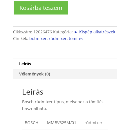
Botmixer
Kosárba teszem
tömítés
mennyiség
Cikkszám:
12026476
Kategória:
► Kisgép alkatrészek
Címkék:
botmixer
,
rúdmixer
,
tömítés
Leírás
Vélemények (0)
Leírás
Bosch rúdmixer típus, melyehez a tömítés
használható:
BOSCH
MMBV625M/01
rúdmixer