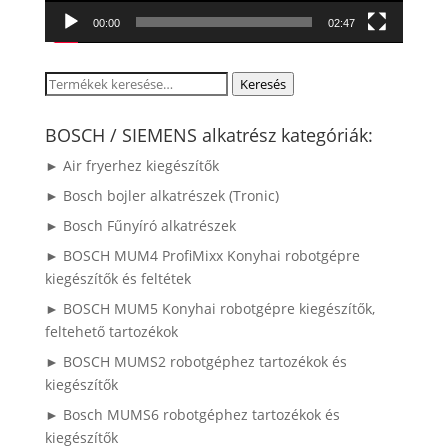
00:00
02:47
Keresés
Keresés
a
következőre:
BOSCH / SIEMENS alkatrész kategóriák:
► Air fryerhez kiegészítők
► Bosch bojler alkatrészek (Tronic)
► Bosch Fűnyíró alkatrészek
► BOSCH MUM4 ProfiMixx Konyhai robotgépre
kiegészítők és feltétek
► BOSCH MUM5 Konyhai robotgépre kiegészítők,
feltehető tartozékok
► BOSCH MUMS2 robotgéphez tartozékok és
kiegészítők
► Bosch MUMS6 robotgéphez tartozékok és
kiegészítők