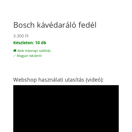
Bosch kávédaráló fedél
3.300
Ft
Készleten: 10 db
🚚 Akár másnapi szállítás
✅ Magyar raktárról
Webshop használati utasítás (videó):
Videólejátszó