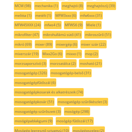
MCM
(98)
mechanika
(1)
meghajtó
(8)
meghajtószíj
(39)
melitta
(1)
metélt
(1)
MFW3xxx
(6)
mfw6xxx
(31)
MFW45XXX
(24)
mfws4
(5)
MFWS6
(9)
Miele
(1)
mikrofilter
(47)
mikrohullámú sütő
(41)
mikroszűrő
(51)
mikró
(69)
mixer
(89)
mixergép
(6)
mixer szár
(22)
mixerszár
(19)
Mixx2Go
(6)
mixxo
(1)
mop
(2)
morzsaporszívó
(3)
morzsatálca
(2)
mosható
(21)
mosogatógép
(326)
mosogatógép-belső
(31)
mosogatógépfűtőszál
(6)
mosogatógépkosarak és alkatrészeik
(74)
mosogatógépkosár
(51)
mosogatógép szűrőkészlet
(3)
mosogatógép szűrőszett
(3)
mosógép
(298)
mosógépablakgumi
(9)
mosógép fűtőszál
(17)
Mosógép leeresztő szivattyú
(10)
mosógépszelep
(2)