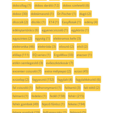
dobcsillag
(1)
dobos daráló
(12)
dobos szeletelő
(6)
doboz
(30)
dobtámasztó
(1)
Dr.Fischer
(1)
dugó
(2)
díszcsík
(2)
díszléc
(1)
E14
(1)
EasyRotak
(1)
edény
(4)
edénytartórács
(6)
egyenecsiszoló
(1)
egykörös
(1)
egyszintes
(2)
egység
(1)
elektromos kefe
(3)
elektronika
(46)
elektróda
(3)
elosztó
(2)
első
(2)
előlap
(111)
EQ series
(1)
ErgoMixx
(33)
etazser
(1)
etilén semlegesítő
(3)
evőeszközkosár
(7)
excenter csiszoló
(7)
extra mélytepsi
(2)
ezüst
(45)
ezüstlap
(2)
fagyasztó
(152)
fagylalt
(4)
fagylaltkészítő
(6)
fal csiszoló
(1)
falhoronymaró
(1)
falitartó
(3)
fali töltő
(2)
falmaró
(1)
fedeles
(1)
fedél
(158)
fehér
(215)
fehér gombok
(49)
fejező fűrész
(1)
fekete
(194)
fekete gombok
(19)
felfüggesztés
(2)
felmosó
(5)