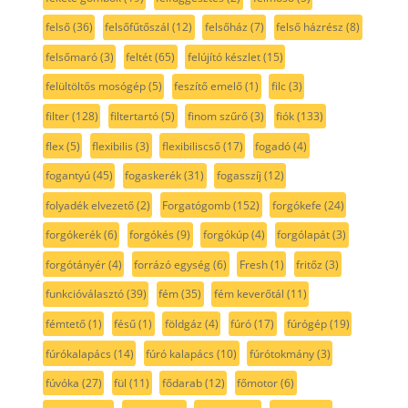
felső
(36)
felsőfűtőszál
(12)
felsőház
(7)
felső házrész
(8)
felsőmaró
(3)
feltét
(65)
felújító készlet
(15)
felültöltős mosógép
(5)
feszítő emelő
(1)
filc
(3)
filter
(128)
filtertartó
(5)
finom szűrő
(3)
fiók
(133)
flex
(5)
flexibilis
(3)
flexibiliscső
(17)
fogadó
(4)
fogantyú
(45)
fogaskerék
(31)
fogasszíj
(12)
folyadék elvezető
(2)
Forgatógomb
(152)
forgókefe
(24)
forgókerék
(6)
forgókés
(9)
forgókúp
(4)
forgólapát
(3)
forgótányér
(4)
forrázó egység
(6)
Fresh
(1)
fritőz
(3)
funkcióválasztó
(39)
fém
(35)
fém keverőtál
(11)
fémtető
(1)
fésű
(1)
földgáz
(4)
fúró
(17)
fúrógép
(19)
fúrókalapács
(14)
fúró kalapács
(10)
fúrótokmány
(3)
fúvóka
(27)
fül
(11)
fődarab
(12)
főmotor
(6)