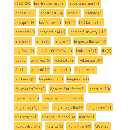
külső
(26)
labirintustartály
(9)
lapos csap maró
(1)
laposszíj
(33)
lapostepsi
(14)
lapát
(9)
lasange
(2)
lassúprés
(4)
lassú prés
(4)
led
(1)
LED lámpa
(20)
leeresztő
(2)
leeresztő cső
(1)
leeresztő szivattyú
(10)
lefedés
(7)
lemez
(5)
lencse
(1)
lengéscsillapító
(14)
lengőkar
(6)
lengő szúrófűrész
(1)
leolvasztó
(4)
lila
(4)
logó
(5)
LowFrost
(5)
lyukasztó
(2)
lyuktárcsa
(34)
láb
(15)
lábfürdő
(1)
lámpa
(16)
láncfűrész
(2)
lánckerék
(1)
lángelosztó
(1)
lángterelő
(1)
légkeverésfűtés
(8)
légkeverésfűtőtest
(5)
légszűrő
(50)
lúgszivattyú
(8)
magasnyomású mosó
(1)
magasság rögzítő
(3)
magasság állító
(3)
maghőmérő
(1)
magnetron
(1)
magnézium anód
(4)
matrac
(1)
matrac tiszító
(3)
matrica
(5)
MaxoMixx
(38)
MC8
(35)