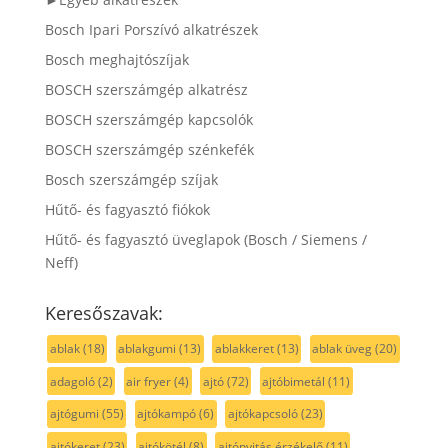
Bosch Ipari Porszívó alkatrészek
Bosch meghajtószíjak
BOSCH szerszámgép alkatrész
BOSCH szerszámgép kapcsolók
BOSCH szerszámgép szénkefék
Bosch szerszámgép szíjak
Hűtő- és fagyasztó fiókok
Hűtő- és fagyasztó üveglapok (Bosch / Siemens /
Neff)
Keresőszavak:
ablak
(18)
ablakgumi
(13)
ablakkeret
(13)
ablak üveg
(20)
adagoló
(2)
air fryer
(4)
ajtó
(72)
ajtóbimetál
(11)
ajtógumi
(55)
ajtókampó
(6)
ajtókapcsoló
(23)
ajtókeret
(23)
ajtókötél
(8)
ajtónyitás érzékelő
(11)