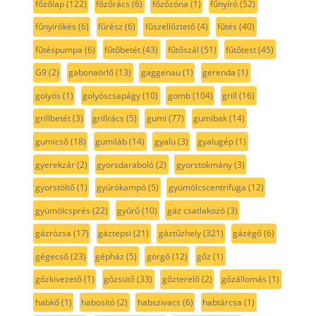
főzőlap
(122)
főzőrács
(6)
főzőzóna
(1)
fűnyíró
(52)
fűnyírókés
(6)
fűrész
(6)
fűszellőztető
(4)
fűtés
(40)
fűtéspumpa
(6)
fűtőbetét
(43)
fűtőszál
(51)
fűtőtest
(45)
G9
(2)
gabonaörlő
(13)
gaggenau
(1)
gerenda
(1)
golyós
(1)
golyóscsapágy
(10)
gomb
(104)
grill
(16)
grillbetét
(3)
grillrács
(5)
gumi
(77)
gumibak
(14)
gumicső
(18)
gumiláb
(14)
gyalu
(3)
gyalugép
(1)
gyerekzár
(2)
gyorsdaraboló
(2)
gyorstokmány
(3)
gyorstöltő
(1)
gyúrókampó
(5)
gyümölcscentrifuga
(12)
gyümölcsprés
(22)
gyűrű
(10)
gáz csatlakozó
(3)
gázrózsa
(17)
gáztepsi
(21)
gáztűzhely
(321)
gázégő
(6)
gégecső
(23)
gépház
(5)
görgő
(12)
gőz
(1)
gőzkivezető
(1)
gőzsütő
(33)
gőzterelő
(2)
gőzállomás
(1)
habkő
(1)
habosító
(2)
habszivacs
(6)
habtárcsa
(1)