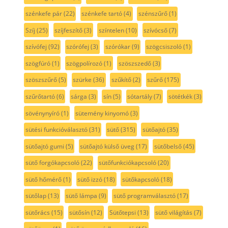
szénkefe pár
(22)
szénkefe tartó
(4)
szénszűrő
(1)
Szíj
(25)
szíjfeszítő
(3)
színtelen
(10)
szívócső
(7)
szívófej
(92)
szórófej
(3)
szórókar
(9)
szögcsiszoló
(1)
szögfúró
(1)
szögpolírozó
(1)
szöszszedő
(3)
szöszszűrő
(5)
szürke
(36)
szűkítő
(2)
szűrő
(175)
szűrőtartó
(6)
sárga
(3)
sín
(5)
sótartály
(7)
sötétkék
(3)
sövénynyíró
(1)
sütemény kinyomó
(3)
sütési funkcióválasztó
(31)
sütő
(315)
sütőajtó
(35)
sütőajtó gumi
(5)
sütőajtó külső üveg
(17)
sütőbelső
(45)
sütő forgókapcsoló
(22)
sütőfunkciókapcsoló
(20)
sütő hőmérő
(1)
sütő izzó
(18)
sütőkapcsoló
(18)
sütőlap
(13)
sütő lámpa
(9)
sütő programválasztó
(17)
sütőrács
(15)
sütősín
(12)
Sütőtepsi
(13)
sütő világítás
(7)