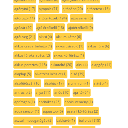
ajtónyitó
(17)
ajtópolc
(71)
ajtópánt
(20)
ajtóretesz
(16)
ajtórugó
(11)
ajtótartozék
(194)
ajtózsanér
(6)
ajtózár
(20)
ajtó érzékelő
(13)
ajtóérzékelő
(9)
ajtóüveg
(21)
akksi
(4)
akkumulátor
(6)
akkus csavarbehajtó
(1)
akkus csiszoló
(1)
akkus fúró
(6)
akkus fúrókalapács
(2)
akkus körfűrész
(1)
akkus porszívó
(118)
akkutöltő
(20)
aksi
(4)
alapgép
(11)
alaplap
(5)
alkatrész készlet
(1)
alsó
(39)
alsófűtőszál
(10)
alsóház
(17)
aluminium
(1)
alátét
(4)
antracit
(2)
anya
(11)
anód
(10)
aprító
(64)
aprítógép
(1)
aprítókés
(25)
aprósütemény
(1)
aqua senzor
(1)
aquastop
(6)
asztali körfűrész
(2)
asztali mosogatógép
(2)
babkávé
(1)
bal oldali
(18)