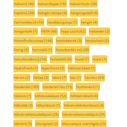
habverő
(46)
habverőlapát
(18)
habverőszár
(28)
hajtómű
(34)
halogén lámpa
(4)
hangszigetelő
(4)
harmonikacső
(10)
hasábburgonya
(1)
henger
(4)
hengerkefe
(1)
HEPA
(48)
hepa szűrő
(62)
hollander
(2)
HomeProfessional
(144)
homlokkerék
(3)
hordozható
(5)
horog
(3)
horzsakő
(1)
hosszbordás szíj
(28)
hosszbordásszíj
(16)
hurkatöltő
(6)
huzal
(1)
huzat
(1)
HydroFresh
(1)
hyperFresh
(3)
hálózati kábel
(1)
három
(2)
hátlap
(2)
hátsó
(7)
ház
(1)
házrész
(63)
húsdaráló
(189)
húsdaráló ház
(15)
húshőmérő
(1)
hőelem
(7)
hőfokszabályzó
(52)
hőfokérzékelő
(4)
hőkioldó
(3)
hőkorlátozó
(1)
hőmérsékletkorlátozó
(4)
hőmérsékletszabályozó
(28)
hőmérsékletszabályzó
(29)
hőmérő
(5)
hőszigetelt
(2)
hőszivattyús szárítógép
(25)