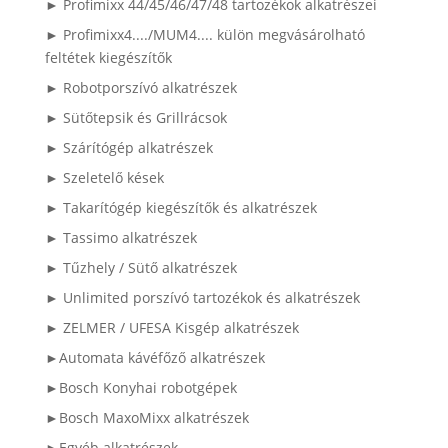
► Profimixx 44/45/46/47/48 tartozékok alkatrészei
► Profimixx4..../MUM4.... külön megvásárolható
feltétek kiegészítők
► Robotporszívó alkatrészek
► Sütőtepsik és Grillrácsok
► Szárítógép alkatrészek
► Szeletelő kések
► Takarítógép kiegészítők és alkatrészek
► Tassimo alkatrészek
► Tűzhely / Sütő alkatrészek
► Unlimited porszívó tartozékok és alkatrészek
► ZELMER / UFESA Kisgép alkatrészek
►Automata kávéfőző alkatrészek
►Bosch Konyhai robotgépek
►Bosch MaxoMixx alkatrészek
►Egyéb alkatrészek