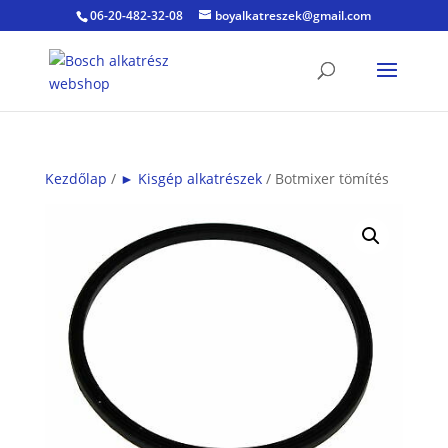
06-20-482-32-08
boyalkatreszek@gmail.com
Kezdőlap
/
► Kisgép alkatrészek
/ Botmixer tömítés