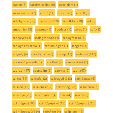
sablon
(5)
sarokcsiszoló
(10)
sarokelem
(1)
sarokköszörű
(2)
serie2
(11)
serie 6
(6)
serie 8
(9)
side by side
(32)
Siemens
(218)
SilentMixx
(18)
skil
(8)
smoothie
(13)
spagetti
(1)
Spotless
(1)
spray
(1)
stift
(8)
szabályzó
(4)
szalagcsiszoló
(4)
szalagfeszítő
(1)
szalagos csiszoló
(1)
szatináló gép
(1)
szegecs
(1)
szegély
(4)
szegélynyíró
(8)
szelep
(13)
szeletelő
(142)
szeletelő propeller
(7)
szellőző
(4)
szemeskávé
(1)
szenzor
(17)
szerszám
(6)
szervíz
(9)
szett
(47)
szikra
(11)
szikrafej
(2)
szikragyűjtó
(8)
szikráztató
(6)
szilikon
(13)
szilikonzsír
(2)
szimering
(28)
szitaszűrő
(5)
szivattyú
(29)
szivattyúház
(4)
szán
(4)
szárny
(3)
szárítógép
(106)
szárítógépajtó
(13)
szárítógép szíj
(15)
szárítógépszűrő
(4)
szénfilter
(4)
szénkefe
(41)