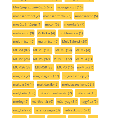
Mosógép szivattyúszűrő
(7)
mosógép szíj
(16)
mosószerfedél
(2)
mosószertartó
(25)
mosószárító
(5)
mosószárítógép
(1)
motor
(69)
motorkefe
(7)
motorvédő
(9)
MultiBox
(4)
multifunkciós
(1)
multi mixer
(6)
multimixer
(6)
MultiTalent8
(29)
MUM4
(92)
MUM5
(185)
MUM6
(14)
MUM7
(4)
MUM8
(26)
MUM9
(92)
MUMS2
(72)
MUMS4
(1)
MUMS6
(37)
MUMS8
(28)
MUMX
(16)
myMixx
(1)
mágnes
(2)
mágnesgumi
(27)
mágnesszelep
(7)
mákdaráló
(4)
mák daráló
(2)
méhviaszos kendő
(1)
mélyhűtő
(108)
mélyhűtőleolvasztó
(2)
mélytepsi
(13)
mérleg
(2)
mérőpohár
(6)
műanyag
(31)
nagyflex
(5)
nagykefe
(7)
narancssárga
(3)
nedvesköszörű
(1)