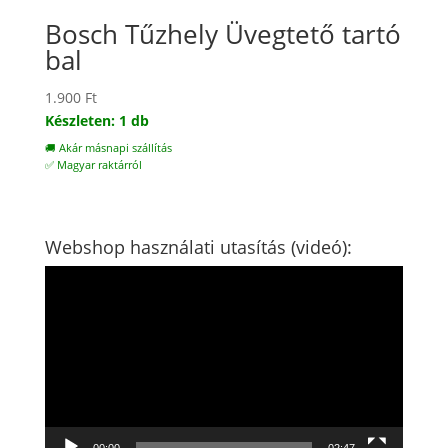
Bosch Tűzhely Üvegtető tartó
bal
1.900
Ft
Készleten: 1 db
🚚 Akár másnapi szállítás
✅ Magyar raktárról
Webshop használati utasítás (videó):
Videólejátszó