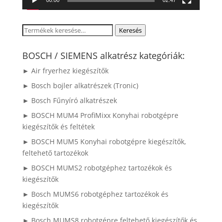
00:00
02:47
Keresés
Keresés
a
következőre:
BOSCH / SIEMENS alkatrész kategóriák:
► Air fryerhez kiegészítők
► Bosch bojler alkatrészek (Tronic)
► Bosch Fűnyíró alkatrészek
► BOSCH MUM4 ProfiMixx Konyhai robotgépre
kiegészítők és feltétek
► BOSCH MUM5 Konyhai robotgépre kiegészítők,
feltehető tartozékok
► BOSCH MUMS2 robotgéphez tartozékok és
kiegészítők
► Bosch MUMS6 robotgéphez tartozékok és
kiegészítők
► Bosch MUMS8 robotgépre feltehető kiegészítők és