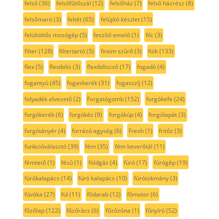
felső
(36)
felsőfűtőszál
(12)
felsőház
(7)
felső házrész
(8)
felsőmaró
(3)
feltét
(65)
felújító készlet
(15)
felültöltős mosógép
(5)
feszítő emelő
(1)
filc
(3)
filter
(128)
filtertartó
(5)
finom szűrő
(3)
fiók
(133)
flex
(5)
flexibilis
(3)
flexibiliscső
(17)
fogadó
(4)
fogantyú
(45)
fogaskerék
(31)
fogasszíj
(12)
folyadék elvezető
(2)
Forgatógomb
(152)
forgókefe
(24)
forgókerék
(6)
forgókés
(9)
forgókúp
(4)
forgólapát
(3)
forgótányér
(4)
forrázó egység
(6)
Fresh
(1)
fritőz
(3)
funkcióválasztó
(39)
fém
(35)
fém keverőtál
(11)
fémtető
(1)
fésű
(1)
földgáz
(4)
fúró
(17)
fúrógép
(19)
fúrókalapács
(14)
fúró kalapács
(10)
fúrótokmány
(3)
fúvóka
(27)
fül
(11)
fődarab
(12)
főmotor
(6)
főzőlap
(122)
főzőrács
(6)
főzőzóna
(1)
fűnyíró
(52)