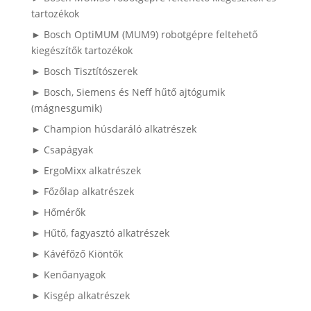
tartozékok
► Bosch OptiMUM (MUM9) robotgépre feltehető
kiegészítők tartozékok
► Bosch Tisztítószerek
► Bosch, Siemens és Neff hűtő ajtógumik
(mágnesgumik)
► Champion húsdaráló alkatrészek
► Csapágyak
► ErgoMixx alkatrészek
► Főzőlap alkatrészek
► Hőmérők
► Hűtő, fagyasztó alkatrészek
► Kávéfőző Kiöntők
► Kenőanyagok
► Kisgép alkatrészek