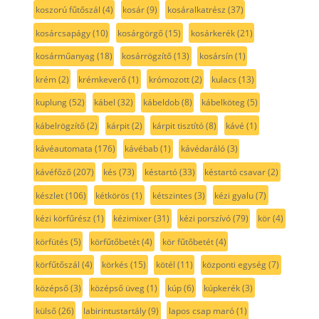
koszorú fűtőszál
(4)
kosár
(9)
kosáralkatrész
(37)
kosárcsapágy
(10)
kosárgörgő
(15)
kosárkerék
(21)
kosárműanyag
(18)
kosárrögzítő
(13)
kosársín
(1)
krém
(2)
krémkeverő
(1)
krómozott
(2)
kulacs
(13)
kuplung
(52)
kábel
(32)
kábeldob
(8)
kábelköteg
(5)
kábelrögzítő
(2)
kárpit
(2)
kárpit tisztító
(8)
kávé
(1)
kávéautomata
(176)
kávébab
(1)
kávédaráló
(3)
kávéfőző
(207)
kés
(73)
késtartó
(33)
késtartó csavar
(2)
készlet
(106)
kétkörös
(1)
kétszintes
(3)
kézi gyalu
(7)
kézi körfűrész
(1)
kézimixer
(31)
kézi porszívó
(79)
kör
(4)
körfütés
(5)
körfűtőbetét
(4)
kör fűtőbetét
(4)
körfűtőszál
(4)
körkés
(15)
kötél
(11)
központi egység
(7)
középső
(3)
középső üveg
(1)
kúp
(6)
kúpkerék
(3)
külső
(26)
labirintustartály
(9)
lapos csap maró
(1)