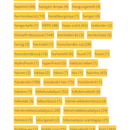
hajtómű
(34)
halogén lámpa
(4)
hangszigetelő
(4)
harmonikacső
(10)
hasábburgonya
(1)
henger
(4)
hengerkefe
(1)
HEPA
(48)
hepa szűrő
(62)
hollander
(2)
HomeProfessional
(144)
homlokkerék
(3)
hordozható
(5)
horog
(3)
horzsakő
(1)
hosszbordás szíj
(28)
hosszbordásszíj
(16)
hurkatöltő
(6)
huzal
(1)
huzat
(1)
HydroFresh
(1)
hyperFresh
(3)
hálózati kábel
(1)
három
(2)
hátlap
(2)
hátsó
(7)
ház
(1)
házrész
(63)
húsdaráló
(189)
húsdaráló ház
(15)
húshőmérő
(1)
hőelem
(7)
hőfokszabályzó
(52)
hőfokérzékelő
(4)
hőkioldó
(3)
hőkorlátozó
(1)
hőmérsékletkorlátozó
(4)
hőmérsékletszabályozó
(28)
hőmérsékletszabályzó
(29)
hőmérő
(5)
hőszigetelt
(2)
hőszivattyús szárítógép
(25)
hőállógumi
(2)
hőálló izzó
(15)
hőérzékelő
(13)
hűtő
(393)