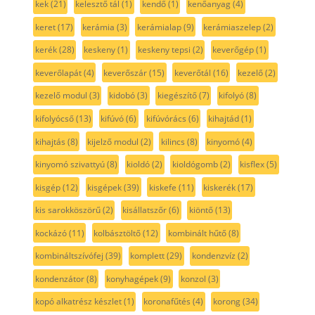
kek
(21)
kelesztő tál
(1)
kendő
(1)
kenőanyag
(4)
keret
(17)
kerámia
(3)
kerámialap
(9)
kerámiaszelep
(2)
kerék
(28)
keskeny
(1)
keskeny tepsi
(2)
keverőgép
(1)
keverőlapát
(4)
keverőszár
(15)
keverőtál
(16)
kezelő
(2)
kezelő modul
(3)
kidobó
(3)
kiegészítő
(7)
kifolyó
(8)
kifolyócső
(13)
kifúvó
(6)
kifúvórács
(6)
kihajtád
(1)
kihajtás
(8)
kijelző modul
(2)
kilincs
(8)
kinyomó
(4)
kinyomó szivattyú
(8)
kioldó
(2)
kioldógomb
(2)
kisflex
(5)
kisgép
(12)
kisgépek
(39)
kiskefe
(11)
kiskerék
(17)
kis sarokköszörű
(2)
kisállatszőr
(6)
kiöntő
(13)
kockázó
(11)
kolbásztöltő
(12)
kombinált hűtő
(8)
kombináltszívófej
(39)
komplett
(29)
kondenzvíz
(2)
kondenzátor
(8)
konyhagépek
(9)
konzol
(3)
kopó alkatrész készlet
(1)
koronafűtés
(4)
korong
(34)