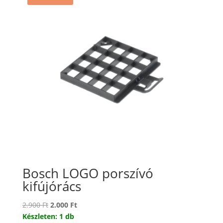
Bosch LOGO porszívó
kifújórács
Original
Current
2.900
Ft
2.000
Ft
price
price
Készleten: 1 db