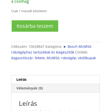
a csomag
Csak 1 maradt készleten
Bosch
Kosárba teszem
MUMS6
robotgép
dagasztóra
védőkupak
Cikkszám:
10028847
Kategória:
► Bosch MUMS6
mennyiség
robotgéphez tartozékok és kiegészítők
Címkék:
dagasztószár
,
fekete
,
MUMS6
,
robotgép
,
védőkupak
Leírás
Vélemények (0)
Leírás