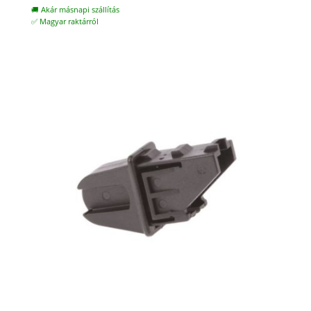
was:
is:
🚚 Akár másnapi szállítás
2.900 Ft.
2.000 Ft.
✅ Magyar raktárról