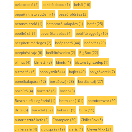
bekapcsoló
(2)
bekötő doboz
(1)
belső
(16)
bepattintható sütősín
(1)
beszúrófűrész
(3)
betoncsiszoló
(1)
betontörő kalapács
(1)
betét
(25)
betöltő tál
(1)
beverőkalapács
(4)
beállító egység
(10)
beépített mérleges
(2)
beépíthető
(44)
beépítés
(20)
beépítési rajz
(6)
beőblítőszelep
(2)
BigBox
(22)
bilincs
(4)
bimetál
(3)
bionic
(1)
biztonsági szelep
(1)
biztosíték
(6)
boholyszűrő
(4)
bojler
(40)
bolygókerék
(7)
bontókalapács
(12)
bordásszíj
(28)
bordás szíj
(27)
borhűtő
(4)
bortartó
(6)
bosch
(3)
Bosch sütő kiegészítő
(1)
botmixer
(101)
botmixerszár
(20)
Brita
(6)
burkolat
(32)
békazár
(1)
búra
(11)
bútor tisztító kefe
(2)
Champion
(30)
ChillerBox
(5)
chillersafe
(4)
citrusprés
(19)
claris
(1)
CleverMixx
(21)