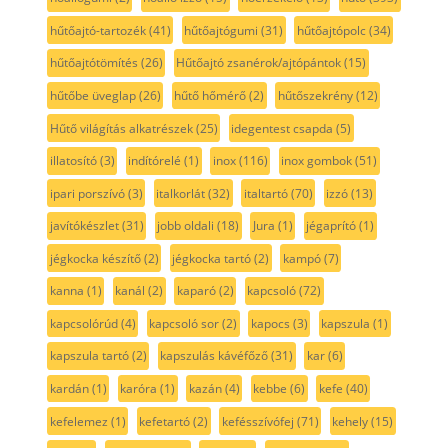
hűtőajtó-tartozék
(41)
hűtőajtógumi
(31)
hűtőajtópolc
(34)
hűtőajtótömítés
(26)
Hűtőajtó zsanérok/ajtópántok
(15)
hűtőbe üveglap
(26)
hűtő hőmérő
(2)
hűtőszekrény
(12)
Hűtő világítás alkatrészek
(25)
idegentest csapda
(5)
illatosító
(3)
indítórelé
(1)
inox
(116)
inox gombok
(51)
ipari porszívó
(3)
italkorlát
(32)
italtartó
(70)
izzó
(13)
javítókészlet
(31)
jobb oldali
(18)
Jura
(1)
jégaprító
(1)
jégkocka készítő
(2)
jégkocka tartó
(2)
kampó
(7)
kanna
(1)
kanál
(2)
kaparó
(2)
kapcsoló
(72)
kapcsolórúd
(4)
kapcsoló sor
(2)
kapocs
(3)
kapszula
(1)
kapszula tartó
(2)
kapszulás kávéfőző
(31)
kar
(6)
kardán
(1)
karóra
(1)
kazán
(4)
kebbe
(6)
kefe
(40)
kefelemez
(1)
kefetartó
(2)
kefésszívófej
(71)
kehely
(15)