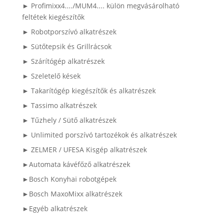
► Profimixx4..../MUM4.... külön megvásárolható
feltétek kiegészítők
► Robotporszívó alkatrészek
► Sütőtepsik és Grillrácsok
► Szárítógép alkatrészek
► Szeletelő kések
► Takarítógép kiegészítők és alkatrészek
► Tassimo alkatrészek
► Tűzhely / Sütő alkatrészek
► Unlimited porszívó tartozékok és alkatrészek
► ZELMER / UFESA Kisgép alkatrészek
►Automata kávéfőző alkatrészek
►Bosch Konyhai robotgépek
►Bosch MaxoMixx alkatrészek
►Egyéb alkatrészek