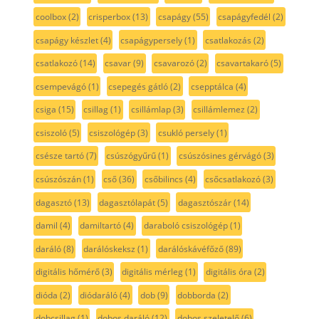
coolbox
(2)
crisperbox
(13)
csapágy
(55)
csapágyfedél
(2)
csapágy készlet
(4)
csapágypersely
(1)
csatlakozás
(2)
csatlakozó
(14)
csavar
(9)
csavarozó
(2)
csavartakaró
(5)
csempevágó
(1)
csepegés gátló
(2)
csepptálca
(4)
csiga
(15)
csillag
(1)
csillámlap
(3)
csillámlemez
(2)
csiszoló
(5)
csiszológép
(3)
csukló persely
(1)
csésze tartó
(7)
csúszógyűrű
(1)
csúszósines gérvágó
(3)
csúszószán
(1)
cső
(36)
csőbilincs
(4)
csőcsatlakozó
(3)
dagasztó
(13)
dagasztólapát
(5)
dagasztószár
(14)
damil
(4)
damiltartó
(4)
daraboló csiszológép
(1)
daráló
(8)
darálóskeksz
(1)
darálóskávéfőző
(89)
digitális hőmérő
(3)
digitális mérleg
(1)
digitális óra
(2)
dióda
(2)
diódaráló
(4)
dob
(9)
dobborda
(2)
dobcsillag
(1)
dobos daráló
(12)
dobos szeletelő
(6)