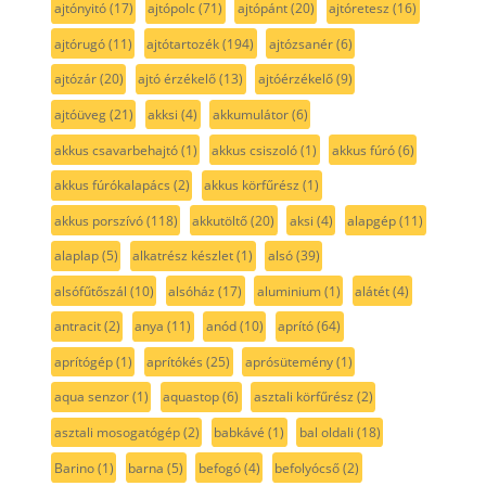
ajtónyitó
(17)
ajtópolc
(71)
ajtópánt
(20)
ajtóretesz
(16)
ajtórugó
(11)
ajtótartozék
(194)
ajtózsanér
(6)
ajtózár
(20)
ajtó érzékelő
(13)
ajtóérzékelő
(9)
ajtóüveg
(21)
akksi
(4)
akkumulátor
(6)
akkus csavarbehajtó
(1)
akkus csiszoló
(1)
akkus fúró
(6)
akkus fúrókalapács
(2)
akkus körfűrész
(1)
akkus porszívó
(118)
akkutöltő
(20)
aksi
(4)
alapgép
(11)
alaplap
(5)
alkatrész készlet
(1)
alsó
(39)
alsófűtőszál
(10)
alsóház
(17)
aluminium
(1)
alátét
(4)
antracit
(2)
anya
(11)
anód
(10)
aprító
(64)
aprítógép
(1)
aprítókés
(25)
aprósütemény
(1)
aqua senzor
(1)
aquastop
(6)
asztali körfűrész
(2)
asztali mosogatógép
(2)
babkávé
(1)
bal oldali
(18)
Barino
(1)
barna
(5)
befogó
(4)
befolyócső
(2)