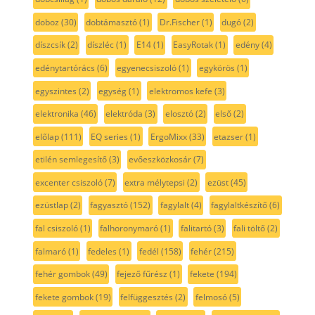
doboz
(30)
dobtámasztó
(1)
Dr.Fischer
(1)
dugó
(2)
díszcsík
(2)
díszléc
(1)
E14
(1)
EasyRotak
(1)
edény
(4)
edénytartórács
(6)
egyenecsiszoló
(1)
egykörös
(1)
egyszintes
(2)
egység
(1)
elektromos kefe
(3)
elektronika
(46)
elektróda
(3)
elosztó
(2)
első
(2)
előlap
(111)
EQ series
(1)
ErgoMixx
(33)
etazser
(1)
etilén semlegesítő
(3)
evőeszközkosár
(7)
excenter csiszoló
(7)
extra mélytepsi
(2)
ezüst
(45)
ezüstlap
(2)
fagyasztó
(152)
fagylalt
(4)
fagylaltkészítő
(6)
fal csiszoló
(1)
falhoronymaró
(1)
falitartó
(3)
fali töltő
(2)
falmaró
(1)
fedeles
(1)
fedél
(158)
fehér
(215)
fehér gombok
(49)
fejező fűrész
(1)
fekete
(194)
fekete gombok
(19)
felfüggesztés
(2)
felmosó
(5)