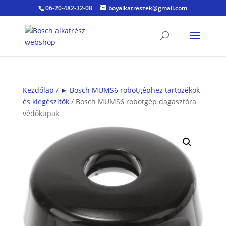
06-20-482-32-08
boyalkatreszek@gmail.com
Kezdőlap
/
► Bosch MUMS6 robotgéphez tartozékok
és kiegészítők
/ Bosch MUMS6 robotgép dagasztóra
védőkupak