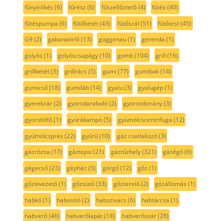
fűnyírókés
(6)
fűrész
(6)
fűszellőztető
(4)
fűtés
(40)
fűtéspumpa
(6)
fűtőbetét
(43)
fűtőszál
(51)
fűtőtest
(45)
G9
(2)
gabonaörlő
(13)
gaggenau
(1)
gerenda
(1)
golyós
(1)
golyóscsapágy
(10)
gomb
(104)
grill
(16)
grillbetét
(3)
grillrács
(5)
gumi
(77)
gumibak
(14)
gumicső
(18)
gumiláb
(14)
gyalu
(3)
gyalugép
(1)
gyerekzár
(2)
gyorsdaraboló
(2)
gyorstokmány
(3)
gyorstöltő
(1)
gyúrókampó
(5)
gyümölcscentrifuga
(12)
gyümölcsprés
(22)
gyűrű
(10)
gáz csatlakozó
(3)
gázrózsa
(17)
gáztepsi
(21)
gáztűzhely
(321)
gázégő
(6)
gégecső
(23)
gépház
(5)
görgő
(12)
gőz
(1)
gőzkivezető
(1)
gőzsütő
(33)
gőzterelő
(2)
gőzállomás
(1)
habkő
(1)
habosító
(2)
habszivacs
(6)
habtárcsa
(1)
habverő
(46)
habverőlapát
(18)
habverőszár
(28)