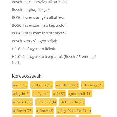
Bosch Ipari Porszívó alkatrészek
Bosch meghajtószíjak
BOSCH szerszámgép alkatrész
BOSCH szerszámgép kapcsolók
BOSCH szerszámgép szénkefék
Bosch szerszámgép szíjak
Hűtő- és fagyasztó fiókok
Hűtő- és fagyasztó üveglapok (Bosch / Siemens /
Neff)
Keresőszavak:
ablak
(18)
ablakgumi
(13)
ablakkeret
(13)
ablak üveg
(20)
adagoló
(2)
air fryer
(4)
ajtó
(72)
ajtóbimetál
(11)
ajtógumi
(55)
ajtókampó
(6)
ajtókapcsoló
(23)
ajtókeret
(23)
ajtókötél
(8)
ajtónyitás érzékelő
(11)