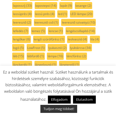
laposszíj
(33)
lapostepsi
(14)
lapát
(9)
lasange
(2)
lassúprés
(4)
lassú prés
(4)
led
(1)
LED lámpa
(20)
leeresztő
(2)
leeresztő cső
(1)
leeresztő szivattyú
(10)
lefedés
(7)
lemez
(5)
lencse
(1)
lengéscsillapító
(14)
lengőkar
(6)
lengő szúrófűrész
(1)
leolvasztó
(4)
lila
(4)
logó
(5)
LowFrost
(5)
lyukasztó
(2)
lyuktárcsa
(34)
láb
(15)
lábfürdő
(1)
lámpa
(16)
láncfűrész
(2)
lánckerék
(1)
lángelosztó
(1)
lángterelő
(1)
Ez a weboldal sütiket használ. Sütiket használunk a tartalmak és
légkeverésfűtés
(8)
légkeverésfűtőtest
(5)
légszűrő
(50)
hirdetések személyre szabásához, közösségi funkciók
lúgszivattyú
(8)
magasnyomású mosó
(1)
biztosításához, valamint weboldalforgalmunk elemzéséhez. A
magasság rögzítő
(3)
magasság állító
(3)
maghőmérő
(1)
weboldalon való böngészés folytatásával Ön hozzájárul a sütik
magnetron
(1)
magnézium anód
(4)
matrac
(1)
használatához.
Elfogadom
Elutasítom
matrac tiszító
(3)
matrica
(5)
MaxoMixx
(38)
MC8
(35)
Tudjon meg többet!
MCM
(98)
mechanika
(1)
meghajtó
(8)
meghajtószíj
(39)