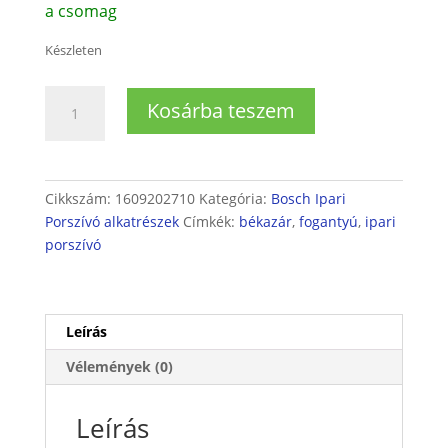
a csomag
Készleten
Bosch
Kosárba teszem
ipari
porszívó
zár
mennyiség
Cikkszám:
1609202710
Kategória:
Bosch Ipari
Porszívó alkatrészek
Címkék:
békazár
,
fogantyú
,
ipari
porszívó
Leírás
Vélemények (0)
Leírás