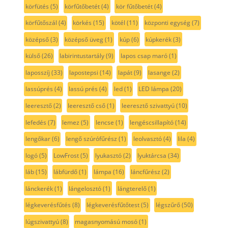
körfütés
(5)
körfűtőbetét
(4)
kör fűtőbetét
(4)
körfűtőszál
(4)
körkés
(15)
kötél
(11)
központi egység
(7)
középső
(3)
középső üveg
(1)
kúp
(6)
kúpkerék
(3)
külső
(26)
labirintustartály
(9)
lapos csap maró
(1)
laposszíj
(33)
lapostepsi
(14)
lapát
(9)
lasange
(2)
lassúprés
(4)
lassú prés
(4)
led
(1)
LED lámpa
(20)
leeresztő
(2)
leeresztő cső
(1)
leeresztő szivattyú
(10)
lefedés
(7)
lemez
(5)
lencse
(1)
lengéscsillapító
(14)
lengőkar
(6)
lengő szúrófűrész
(1)
leolvasztó
(4)
lila
(4)
logó
(5)
LowFrost
(5)
lyukasztó
(2)
lyuktárcsa
(34)
láb
(15)
lábfürdő
(1)
lámpa
(16)
láncfűrész
(2)
lánckerék
(1)
lángelosztó
(1)
lángterelő
(1)
légkeverésfűtés
(8)
légkeverésfűtőtest
(5)
légszűrő
(50)
lúgszivattyú
(8)
magasnyomású mosó
(1)