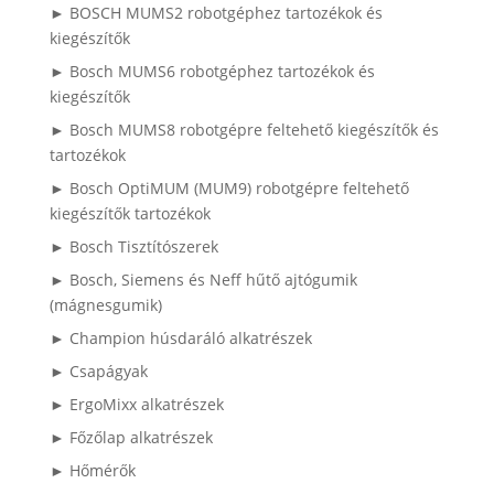
► BOSCH MUMS2 robotgéphez tartozékok és
kiegészítők
► Bosch MUMS6 robotgéphez tartozékok és
kiegészítők
► Bosch MUMS8 robotgépre feltehető kiegészítők és
tartozékok
► Bosch OptiMUM (MUM9) robotgépre feltehető
kiegészítők tartozékok
► Bosch Tisztítószerek
► Bosch, Siemens és Neff hűtő ajtógumik
(mágnesgumik)
► Champion húsdaráló alkatrészek
► Csapágyak
► ErgoMixx alkatrészek
► Főzőlap alkatrészek
► Hőmérők