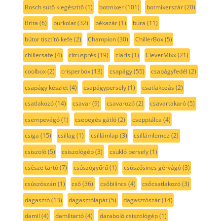
Bosch sütő kiegészítő
(1)
botmixer
(101)
botmixerszár
(20)
Brita
(6)
burkolat
(32)
békazár
(1)
búra
(11)
bútor tisztító kefe
(2)
Champion
(30)
ChillerBox
(5)
chillersafe
(4)
citrusprés
(19)
claris
(1)
CleverMixx
(21)
coolbox
(2)
crisperbox
(13)
csapágy
(55)
csapágyfedél
(2)
csapágy készlet
(4)
csapágypersely
(1)
csatlakozás
(2)
csatlakozó
(14)
csavar
(9)
csavarozó
(2)
csavartakaró
(5)
csempevágó
(1)
csepegés gátló
(2)
csepptálca
(4)
csiga
(15)
csillag
(1)
csillámlap
(3)
csillámlemez
(2)
csiszoló
(5)
csiszológép
(3)
csukló persely
(1)
csésze tartó
(7)
csúszógyűrű
(1)
csúszósines gérvágó
(3)
csúszószán
(1)
cső
(36)
csőbilincs
(4)
csőcsatlakozó
(3)
dagasztó
(13)
dagasztólapát
(5)
dagasztószár
(14)
damil
(4)
damiltartó
(4)
daraboló csiszológép
(1)