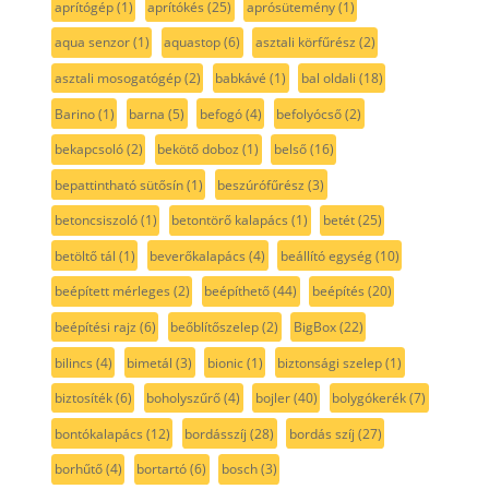
aprítógép
(1)
aprítókés
(25)
aprósütemény
(1)
aqua senzor
(1)
aquastop
(6)
asztali körfűrész
(2)
asztali mosogatógép
(2)
babkávé
(1)
bal oldali
(18)
Barino
(1)
barna
(5)
befogó
(4)
befolyócső
(2)
bekapcsoló
(2)
bekötő doboz
(1)
belső
(16)
bepattintható sütősín
(1)
beszúrófűrész
(3)
betoncsiszoló
(1)
betontörő kalapács
(1)
betét
(25)
betöltő tál
(1)
beverőkalapács
(4)
beállító egység
(10)
beépített mérleges
(2)
beépíthető
(44)
beépítés
(20)
beépítési rajz
(6)
beőblítőszelep
(2)
BigBox
(22)
bilincs
(4)
bimetál
(3)
bionic
(1)
biztonsági szelep
(1)
biztosíték
(6)
boholyszűrő
(4)
bojler
(40)
bolygókerék
(7)
bontókalapács
(12)
bordásszíj
(28)
bordás szíj
(27)
borhűtő
(4)
bortartó
(6)
bosch
(3)