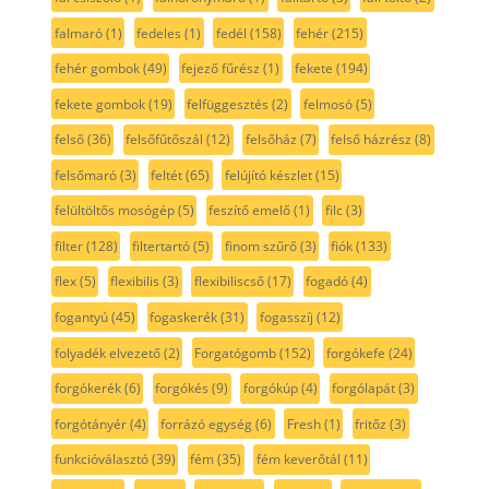
falmaró
(1)
fedeles
(1)
fedél
(158)
fehér
(215)
fehér gombok
(49)
fejező fűrész
(1)
fekete
(194)
fekete gombok
(19)
felfüggesztés
(2)
felmosó
(5)
felső
(36)
felsőfűtőszál
(12)
felsőház
(7)
felső házrész
(8)
felsőmaró
(3)
feltét
(65)
felújító készlet
(15)
felültöltős mosógép
(5)
feszítő emelő
(1)
filc
(3)
filter
(128)
filtertartó
(5)
finom szűrő
(3)
fiók
(133)
flex
(5)
flexibilis
(3)
flexibiliscső
(17)
fogadó
(4)
fogantyú
(45)
fogaskerék
(31)
fogasszíj
(12)
folyadék elvezető
(2)
Forgatógomb
(152)
forgókefe
(24)
forgókerék
(6)
forgókés
(9)
forgókúp
(4)
forgólapát
(3)
forgótányér
(4)
forrázó egység
(6)
Fresh
(1)
fritőz
(3)
funkcióválasztó
(39)
fém
(35)
fém keverőtál
(11)