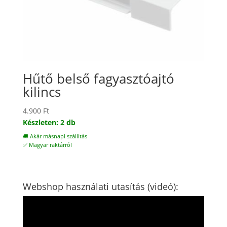
Hűtő belső fagyasztóajtó
kilincs
4.900
Ft
Készleten: 2 db
🚚 Akár másnapi szállítás
✅ Magyar raktárról
Webshop használati utasítás (videó):
Videólejátszó