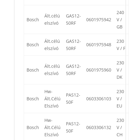
240
Ált.célú
GAS12-
Bosch
0601975942
V /
elszívó
50RF
GB
Ált.célú
GAS12-
230
Bosch
0601975948
elszívó
50RF
V / F
230
Ált.célú
GAS12-
Bosch
0601975960
V /
elszívó
50RF
DK
Hw-
230
PAS12-
Bosch
Ált.Célú
0603306103
V /
50F
Elszívó
EU
Hw-
230
PAS12-
Bosch
Ált.Célú
0603306132
V /
50F
Elszívó
CH