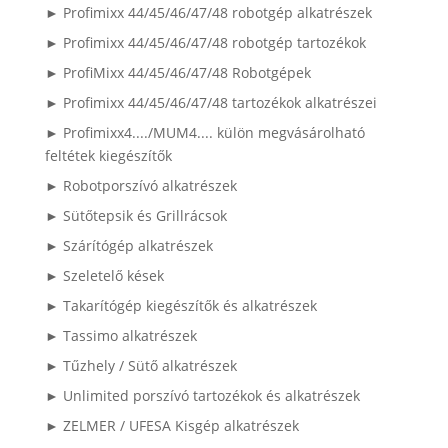
► Profimixx 44/45/46/47/48 robotgép alkatrészek
► Profimixx 44/45/46/47/48 robotgép tartozékok
► ProfiMixx 44/45/46/47/48 Robotgépek
► Profimixx 44/45/46/47/48 tartozékok alkatrészei
► Profimixx4..../MUM4.... külön megvásárolható
feltétek kiegészítők
► Robotporszívó alkatrészek
► Sütőtepsik és Grillrácsok
► Szárítógép alkatrészek
► Szeletelő kések
► Takarítógép kiegészítők és alkatrészek
► Tassimo alkatrészek
► Tűzhely / Sütő alkatrészek
► Unlimited porszívó tartozékok és alkatrészek
► ZELMER / UFESA Kisgép alkatrészek