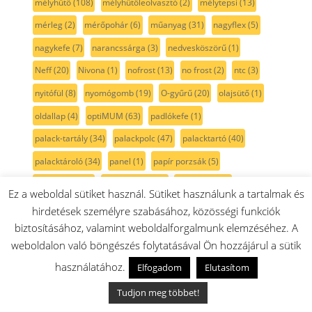
mélyhűtő
(108)
mélyhűtőleolvasztó
(2)
mélytepsi
(13)
mérleg
(2)
mérőpohár
(6)
műanyag
(31)
nagyflex
(5)
nagykefe
(7)
narancssárga
(3)
nedvesköszörű
(1)
Neff
(20)
Nivona
(1)
nofrost
(13)
no frost
(2)
ntc
(3)
nyitófül
(8)
nyomógomb
(19)
O-gyűrű
(20)
olajsütő
(1)
oldallap
(4)
optiMUM
(63)
padlókefe
(1)
palack-tartály
(34)
palackpolc
(47)
palacktartó
(40)
palacktároló
(34)
panel
(1)
papír porzsák
(5)
paradicsom
(4)
parketta kefe
(2)
passzírozó
(9)
Ez a weboldal sütiket használ. Sütiket használunk a tartalmak és
paszta
(1)
PB gáz
(25)
penge
(5)
perem
(3)
persely
(2)
hirdetések személyre szabásához, közösségi funkciók
biztosításához, valamint weboldalforgalmunk elemzéséhez. A
pezsgő szín
(2)
pihefogó
(3)
piheszűrő
(3)
pink
(1)
weboldalon való böngészés folytatásával Ön hozzájárul a sütik
pipa
(2)
piros
(46)
pohár
(8)
pohártartó
(1)
polc
(51)
használatához.
Elfogadom
Elutasítom
polckeret
(2)
polisztirol fűrész
(1)
Poly-v szíj
(12)
Tudjon meg többet!
polírozógép
(1)
por
(1)
porleválasztó
(1)
porszívó
(454)