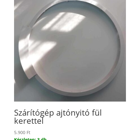
Szárítógép ajtónyitó fül
kerettel
5.900
Ft
Készleten: 3 db