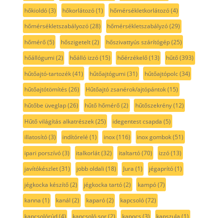
hőkioldó
(3)
hőkorlátozó
(1)
hőmérsékletkorlátozó
(4)
hőmérsékletszabályozó
(28)
hőmérsékletszabályzó
(29)
hőmérő
(5)
hőszigetelt
(2)
hőszivattyús szárítógép
(25)
hőállógumi
(2)
hőálló izzó
(15)
hőérzékelő
(13)
hűtő
(393)
hűtőajtó-tartozék
(41)
hűtőajtógumi
(31)
hűtőajtópolc
(34)
hűtőajtótömítés
(26)
Hűtőajtó zsanérok/ajtópántok
(15)
hűtőbe üveglap
(26)
hűtő hőmérő
(2)
hűtőszekrény
(12)
Hűtő világítás alkatrészek
(25)
idegentest csapda
(5)
illatosító
(3)
indítórelé
(1)
inox
(116)
inox gombok
(51)
ipari porszívó
(3)
italkorlát
(32)
italtartó
(70)
izzó
(13)
javítókészlet
(31)
jobb oldali
(18)
Jura
(1)
jégaprító
(1)
jégkocka készítő
(2)
jégkocka tartó
(2)
kampó
(7)
kanna
(1)
kanál
(2)
kaparó
(2)
kapcsoló
(72)
kapcsolórúd
(4)
kapcsoló sor
(2)
kapocs
(3)
kapszula
(1)