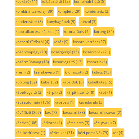
kockázó
(11)
kolbásztöltő
(12)
kombinált hűtő
(8)
kombináltszívófej
(39)
komplett
(29)
kondenzvíz
(2)
kondenzátor
(8)
konyhagépek
(9)
konzol
(3)
kopó alkatrész készlet
(1)
koronafűtés
(4)
korong
(34)
koszorú fűtőszál
(4)
kosár
(9)
kosáralkatrész
(37)
kosárcsapágy
(10)
kosárgörgő
(15)
kosárkerék
(21)
kosárműanyag
(18)
kosárrögzítő
(13)
kosársín
(1)
krém
(2)
krémkeverő
(1)
krómozott
(2)
kulacs
(13)
kuplung
(52)
kábel
(32)
kábeldob
(8)
kábelköteg
(5)
kábelrögzítő
(2)
kárpit
(2)
kárpit tisztító
(8)
kávé
(1)
kávéautomata
(176)
kávébab
(1)
kávédaráló
(3)
kávéfőző
(207)
kés
(73)
késtartó
(33)
késtartó csavar
(2)
készlet
(106)
kétkörös
(1)
kétszintes
(3)
kézi gyalu
(7)
kézi körfűrész
(1)
kézimixer
(31)
kézi porszívó
(79)
kör
(4)