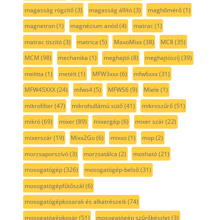
magasság rögzítő
(3)
magasság állító
(3)
maghőmérő
(1)
magnetron
(1)
magnézium anód
(4)
matrac
(1)
matrac tiszító
(3)
matrica
(5)
MaxoMixx
(38)
MC8
(35)
MCM
(98)
mechanika
(1)
meghajtó
(8)
meghajtószíj
(39)
melitta
(1)
metélt
(1)
MFW3xxx
(6)
mfw6xxx
(31)
MFW45XXX
(24)
mfws4
(5)
MFWS6
(9)
Miele
(1)
mikrofilter
(47)
mikrohullámú sütő
(41)
mikroszűrő
(51)
mikró
(69)
mixer
(89)
mixergép
(6)
mixer szár
(22)
mixerszár
(19)
Mixx2Go
(6)
mixxo
(1)
mop
(2)
morzsaporszívó
(3)
morzsatálca
(2)
mosható
(21)
mosogatógép
(326)
mosogatógép-belső
(31)
mosogatógépfűtőszál
(6)
mosogatógépkosarak és alkatrészeik
(74)
mosogatógépkosár
(51)
mosogatógép szűrőkészlet
(3)