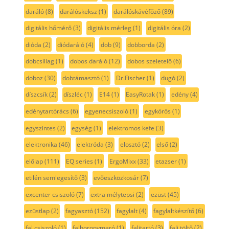
daráló
(8)
darálóskeksz
(1)
darálóskávéfőző
(89)
digitális hőmérő
(3)
digitális mérleg
(1)
digitális óra
(2)
dióda
(2)
diódaráló
(4)
dob
(9)
dobborda
(2)
dobcsillag
(1)
dobos daráló
(12)
dobos szeletelő
(6)
doboz
(30)
dobtámasztó
(1)
Dr.Fischer
(1)
dugó
(2)
díszcsík
(2)
díszléc
(1)
E14
(1)
EasyRotak
(1)
edény
(4)
edénytartórács
(6)
egyenecsiszoló
(1)
egykörös
(1)
egyszintes
(2)
egység
(1)
elektromos kefe
(3)
elektronika
(46)
elektróda
(3)
elosztó
(2)
első
(2)
előlap
(111)
EQ series
(1)
ErgoMixx
(33)
etazser
(1)
etilén semlegesítő
(3)
evőeszközkosár
(7)
excenter csiszoló
(7)
extra mélytepsi
(2)
ezüst
(45)
ezüstlap
(2)
fagyasztó
(152)
fagylalt
(4)
fagylaltkészítő
(6)
fal csiszoló
(1)
falhoronymaró
(1)
falitartó
(3)
fali töltő
(2)