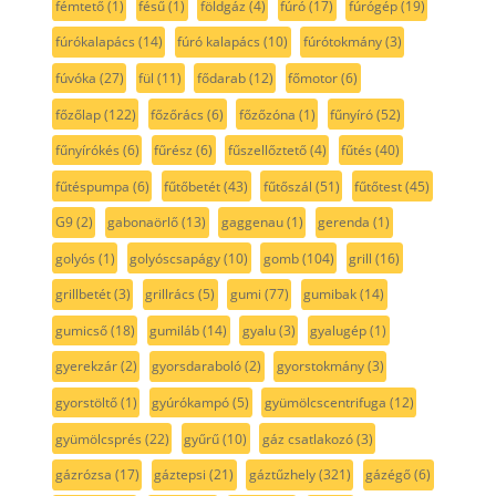
fémtető
(1)
fésű
(1)
földgáz
(4)
fúró
(17)
fúrógép
(19)
fúrókalapács
(14)
fúró kalapács
(10)
fúrótokmány
(3)
fúvóka
(27)
fül
(11)
fődarab
(12)
főmotor
(6)
főzőlap
(122)
főzőrács
(6)
főzőzóna
(1)
fűnyíró
(52)
fűnyírókés
(6)
fűrész
(6)
fűszellőztető
(4)
fűtés
(40)
fűtéspumpa
(6)
fűtőbetét
(43)
fűtőszál
(51)
fűtőtest
(45)
G9
(2)
gabonaörlő
(13)
gaggenau
(1)
gerenda
(1)
golyós
(1)
golyóscsapágy
(10)
gomb
(104)
grill
(16)
grillbetét
(3)
grillrács
(5)
gumi
(77)
gumibak
(14)
gumicső
(18)
gumiláb
(14)
gyalu
(3)
gyalugép
(1)
gyerekzár
(2)
gyorsdaraboló
(2)
gyorstokmány
(3)
gyorstöltő
(1)
gyúrókampó
(5)
gyümölcscentrifuga
(12)
gyümölcsprés
(22)
gyűrű
(10)
gáz csatlakozó
(3)
gázrózsa
(17)
gáztepsi
(21)
gáztűzhely
(321)
gázégő
(6)