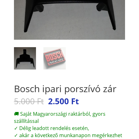
Bosch ipari porszívó zár
Original
Current
5.000
Ft
2.500
Ft
price
price
was:
is:
🚚 Saját Magyarországi raktárból, gyors
5.000 Ft.
2.500 Ft.
szállítással
✓ Délig leadott rendelés esetén,
✓ akár a következő munkanapon megérkezhet