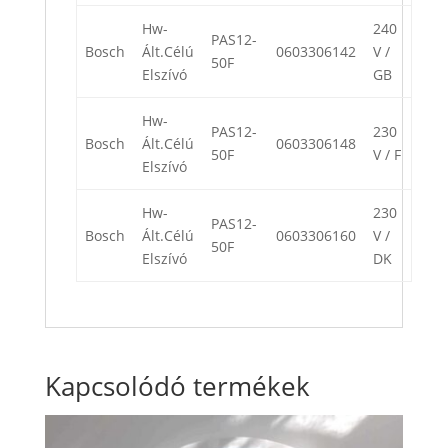
Hw-
240
PAS12-
Bosch
Ált.Célú
0603306142
V /
50F
Elszívó
GB
Hw-
PAS12-
230
Bosch
Ált.Célú
0603306148
50F
V / F
Elszívó
Hw-
230
PAS12-
Bosch
Ált.Célú
0603306160
V /
50F
Elszívó
DK
Kapcsolódó termékek