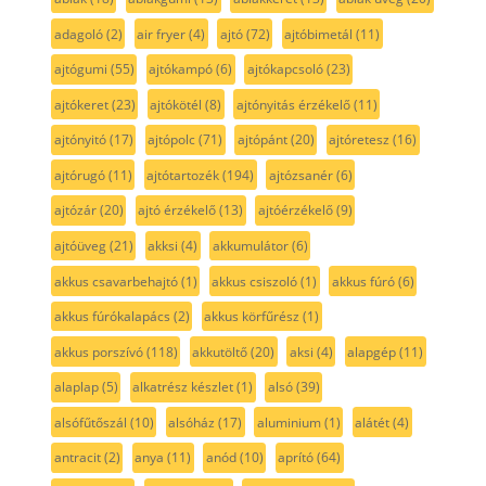
adagoló
(2)
air fryer
(4)
ajtó
(72)
ajtóbimetál
(11)
ajtógumi
(55)
ajtókampó
(6)
ajtókapcsoló
(23)
ajtókeret
(23)
ajtókötél
(8)
ajtónyitás érzékelő
(11)
ajtónyitó
(17)
ajtópolc
(71)
ajtópánt
(20)
ajtóretesz
(16)
ajtórugó
(11)
ajtótartozék
(194)
ajtózsanér
(6)
ajtózár
(20)
ajtó érzékelő
(13)
ajtóérzékelő
(9)
ajtóüveg
(21)
akksi
(4)
akkumulátor
(6)
akkus csavarbehajtó
(1)
akkus csiszoló
(1)
akkus fúró
(6)
akkus fúrókalapács
(2)
akkus körfűrész
(1)
akkus porszívó
(118)
akkutöltő
(20)
aksi
(4)
alapgép
(11)
alaplap
(5)
alkatrész készlet
(1)
alsó
(39)
alsófűtőszál
(10)
alsóház
(17)
aluminium
(1)
alátét
(4)
antracit
(2)
anya
(11)
anód
(10)
aprító
(64)