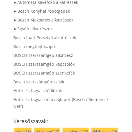
►Automata kávéfőző alkatrészek
►Bosch Konyhai robotgépek
►Bosch MaxoMixx alkatrészek
►Egyéb alkatrészek
Bosch Ipari Porszívó alkatrészek
Bosch meghajtószíjak
BOSCH szerszámgép alkatrész
BOSCH szerszámgép kapcsolók
BOSCH szerszámgép szénkefék
Bosch szerszámgép szíjak
Hűtő- és fagyasztó fiókok
Hűtő- és fagyasztó üveglapok (Bosch / Siemens /
Neff)
Keresőszavak:
ablak
(18)
ablakgumi
(13)
ablakkeret
(13)
ablak üveg
(20)