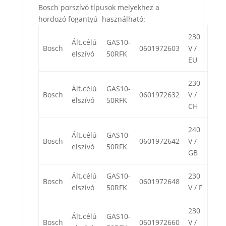
Bosch porszívó típusok melyekhez a
hordozó fogantyú használható:
230
Ált.célú
GAS10-
Bosch
0601972603
V /
elszívó
50RFK
EU
230
Ált.célú
GAS10-
Bosch
0601972632
V /
elszívó
50RFK
CH
240
Ált.célú
GAS10-
Bosch
0601972642
V /
elszívó
50RFK
GB
Ált.célú
GAS10-
230
Bosch
0601972648
elszívó
50RFK
V / F
230
Ált.célú
GAS10-
Bosch
0601972660
V /