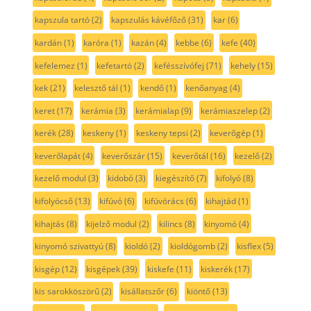
kapszula tartó
(2)
kapszulás kávéfőző
(31)
kar
(6)
kardán
(1)
karóra
(1)
kazán
(4)
kebbe
(6)
kefe
(40)
kefelemez
(1)
kefetartó
(2)
kefésszívófej
(71)
kehely
(15)
kek
(21)
kelesztő tál
(1)
kendő
(1)
kenőanyag
(4)
keret
(17)
kerámia
(3)
kerámialap
(9)
kerámiaszelep
(2)
kerék
(28)
keskeny
(1)
keskeny tepsi
(2)
keverőgép
(1)
keverőlapát
(4)
keverőszár
(15)
keverőtál
(16)
kezelő
(2)
kezelő modul
(3)
kidobó
(3)
kiegészítő
(7)
kifolyó
(8)
kifolyócső
(13)
kifúvó
(6)
kifúvórács
(6)
kihajtád
(1)
kihajtás
(8)
kijelző modul
(2)
kilincs
(8)
kinyomó
(4)
kinyomó szivattyú
(8)
kioldó
(2)
kioldógomb
(2)
kisflex
(5)
kisgép
(12)
kisgépek
(39)
kiskefe
(11)
kiskerék
(17)
kis sarokköszörű
(2)
kisállatszőr
(6)
kiöntő
(13)