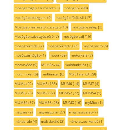
mosogatógép szűrőszett
(3)
mosógép
(298)
mosógépablakgumi
(9)
mosógép fűtőszál
(17)
Mosógép leeresztő szivattyú
(10)
mosógépszelep
(2)
Mosógép szivattyúszűrő
(7)
mosógép szíj
(16)
mosószerfedél
(2)
mosószertartó
(25)
mosószárító
(5)
mosószárítógép
(1)
motor
(69)
motorkefe
(7)
motorvédő
(9)
MultiBox
(4)
multifunkciós
(1)
multi mixer
(6)
multimixer
(6)
MultiTalent8
(29)
MUM4
(92)
MUM5
(185)
MUM6
(14)
MUM7
(4)
MUM8
(26)
MUM9
(92)
MUMS2
(72)
MUMS4
(1)
MUMS6
(37)
MUMS8
(28)
MUMX
(16)
myMixx
(1)
mágnes
(2)
mágnesgumi
(27)
mágnesszelep
(7)
mákdaráló
(4)
mák daráló
(2)
méhviaszos kendő
(1)