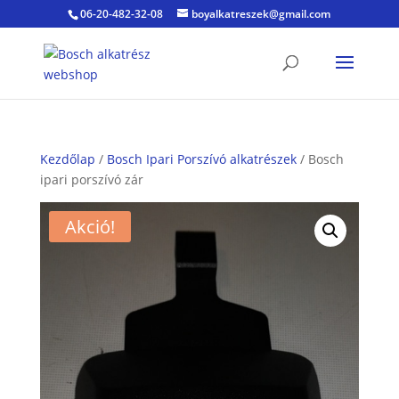
06-20-482-32-08
boyalkatreszek@gmail.com
Kezdőlap
/
Bosch Ipari Porszívó alkatrészek
/ Bosch
ipari porszívó zár
Akció!