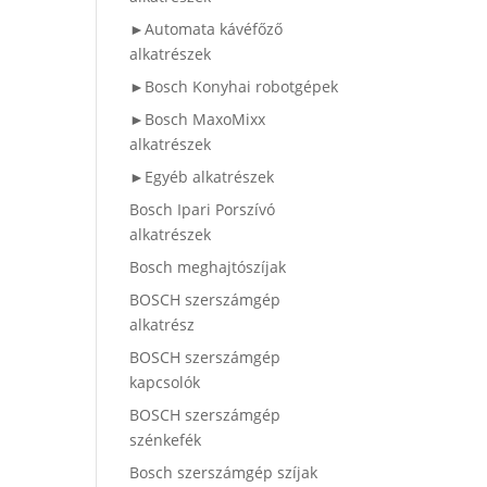
►Automata kávéfőző
alkatrészek
►Bosch Konyhai robotgépek
►Bosch MaxoMixx
alkatrészek
►Egyéb alkatrészek
Bosch Ipari Porszívó
alkatrészek
Bosch meghajtószíjak
BOSCH szerszámgép
alkatrész
BOSCH szerszámgép
kapcsolók
BOSCH szerszámgép
szénkefék
Bosch szerszámgép szíjak