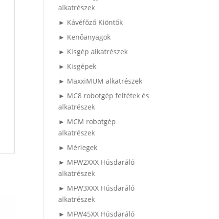
alkatrészek
► Kávéfőző Kiöntők
► Kenőanyagok
► Kisgép alkatrészek
► Kisgépek
► MaxxiMUM alkatrészek
► MC8 robotgép feltétek és
alkatrészek
► MCM robotgép
alkatrészek
► Mérlegek
► MFW2XXX Húsdaráló
alkatrészek
► MFW3XXX Húsdaráló
alkatrészek
► MFW45XX Húsdaráló