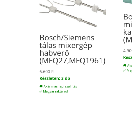
Bo
mi
ka
Bosch/Siemens
(
tálas mixergép
habverő
4.9
Kész
(MFQ27,MFQ1961)
🚚 Ak
✅ Mag
6.600
Ft
Készleten: 3 db
🚚 Akár másnapi szállítás
✅ Magyar raktárról