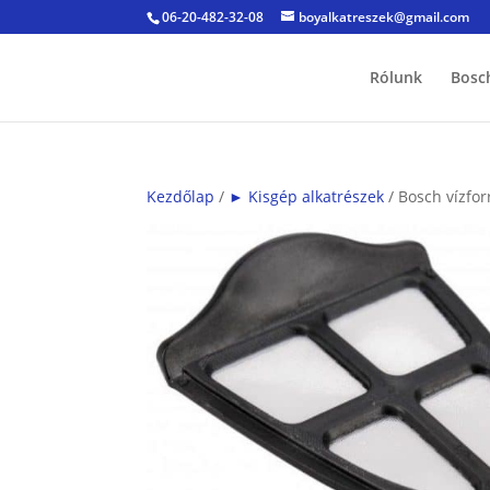
06-20-482-32-08
boyalkatreszek@gmail.com
Rólunk
Bosc
Kezdőlap
/
► Kisgép alkatrészek
/ Bosch vízfor