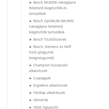
► Bosch MUMS8 robotgépre
feltehető kiegészítők és
tartozékok
► Bosch OptiMUM (MUM9)
robotgépre feltehető
kiegészítők tartozékok
► Bosch Tisztítószerek
► Bosch, Siemens és Neff
hűtő ajtógumik
(mágnesgumik)
► Champion húsdaráló
alkatrészek
► Csapágyak
► ErgoMixx alkatrészek
► Főzőlap alkatrészek
► Hőmérők
► Hűtő, fagyasztó