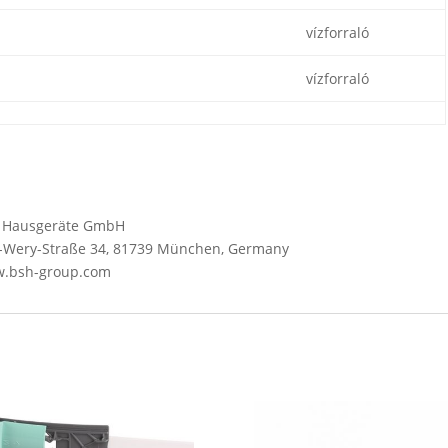
vízforraló
vízforraló
SH Hausgeräte GmbH
Wery-Straße 34, 81739 München, Germany
ww.bsh-group.com