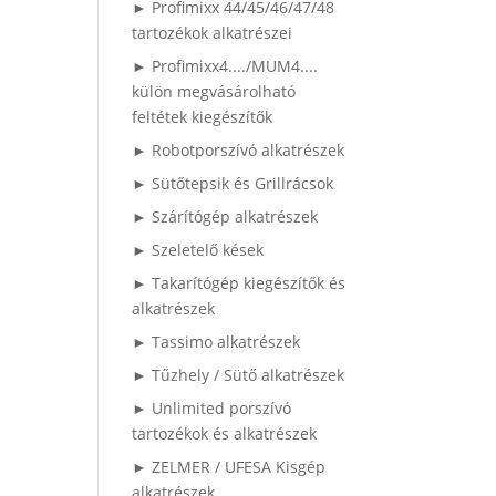
► Profimixx 44/45/46/47/48
tartozékok alkatrészei
► Profimixx4..../MUM4....
külön megvásárolható
feltétek kiegészítők
► Robotporszívó alkatrészek
► Sütőtepsik és Grillrácsok
► Szárítógép alkatrészek
► Szeletelő kések
► Takarítógép kiegészítők és
alkatrészek
► Tassimo alkatrészek
► Tűzhely / Sütő alkatrészek
► Unlimited porszívó
tartozékok és alkatrészek
► ZELMER / UFESA Kisgép
alkatrészek