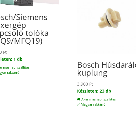
sch/Siemens
xergép
pcsoló tolóka
MQ9/MFQ19)
00
Ft
leten: 1 db
Bosch Húsdarál
ár másnapi szállítás
kuplung
yar raktárról
3.900
Ft
Készleten: 23 db
🚚 Akár másnapi szállítás
✅ Magyar raktárról