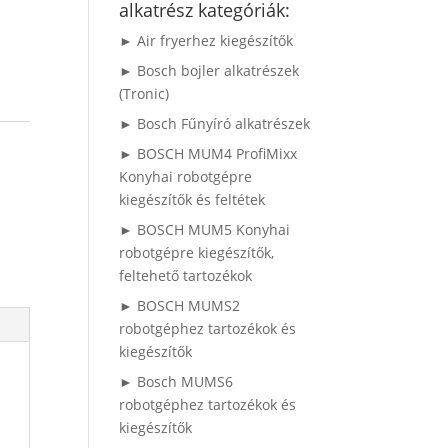
alkatrész kategóriák:
► Air fryerhez kiegészítők
► Bosch bojler alkatrészek
(Tronic)
► Bosch Fűnyíró alkatrészek
p
► BOSCH MUM4 ProfiMixx
Konyhai robotgépre
kiegészítők és feltétek
► BOSCH MUM5 Konyhai
robotgépre kiegészítők,
feltehető tartozékok
► BOSCH MUMS2
robotgéphez tartozékok és
kiegészítők
► Bosch MUMS6
robotgéphez tartozékok és
kiegészítők