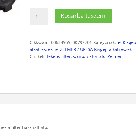
Bosch
Kosárba teszem
vízforraló
szűrő
fekete
színben
Cikkszám:
00634959, 00792701
Kategóriák:
► Kisgé
mennyiség
alkatrészek
,
► ZELMER / UFESA Kisgép alkatrészek
Címkék:
fekete
,
filter
,
szűrő
,
vízforraló
,
Zelmer
ez a filter használható: