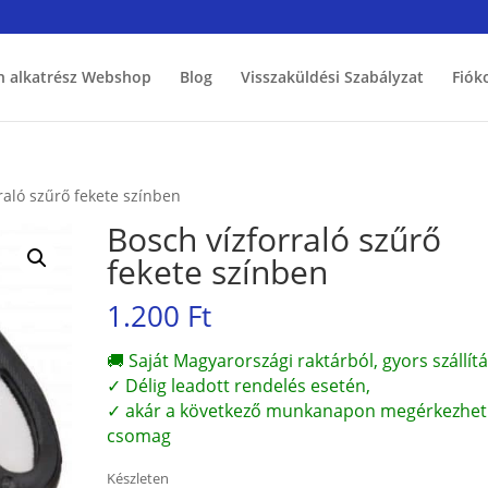
h alkatrész Webshop
Blog
Visszaküldési Szabályzat
Fiók
raló szűrő fekete színben
Bosch vízforraló szűrő
fekete színben
1.200
Ft
🚚 Saját Magyarországi raktárból, gyors szállítá
✓ Délig leadott rendelés esetén,
✓ akár a következő munkanapon megérkezhet
csomag
Készleten