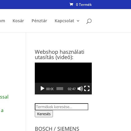
0 Termék
om
Kosár
Pénztár
Kapcsolat
Webshop használati
utasítás (videó):
Videólejátszó
00:00
02:47
ssal
Keresés
 a
a
Keresés
következőre:
BOSCH / SIEMENS