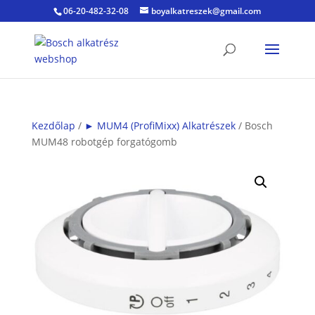
06-20-482-32-08
boyalkatreszek@gmail.com
Kezdőlap
/
► MUM4 (ProfiMixx) Alkatrészek
/ Bosch
MUM48 robotgép forgatógomb