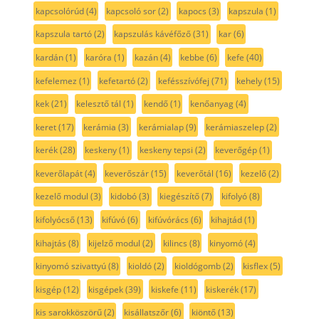
kapcsolórúd
(4)
kapcsoló sor
(2)
kapocs
(3)
kapszula
(1)
kapszula tartó
(2)
kapszulás kávéfőző
(31)
kar
(6)
kardán
(1)
karóra
(1)
kazán
(4)
kebbe
(6)
kefe
(40)
kefelemez
(1)
kefetartó
(2)
kefésszívófej
(71)
kehely
(15)
kek
(21)
kelesztő tál
(1)
kendő
(1)
kenőanyag
(4)
keret
(17)
kerámia
(3)
kerámialap
(9)
kerámiaszelep
(2)
kerék
(28)
keskeny
(1)
keskeny tepsi
(2)
keverőgép
(1)
keverőlapát
(4)
keverőszár
(15)
keverőtál
(16)
kezelő
(2)
kezelő modul
(3)
kidobó
(3)
kiegészítő
(7)
kifolyó
(8)
kifolyócső
(13)
kifúvó
(6)
kifúvórács
(6)
kihajtád
(1)
kihajtás
(8)
kijelző modul
(2)
kilincs
(8)
kinyomó
(4)
kinyomó szivattyú
(8)
kioldó
(2)
kioldógomb
(2)
kisflex
(5)
kisgép
(12)
kisgépek
(39)
kiskefe
(11)
kiskerék
(17)
kis sarokköszörű
(2)
kisállatszőr
(6)
kiöntő
(13)