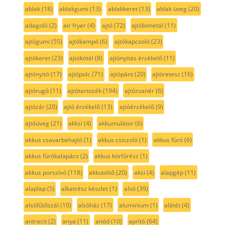
ablak
(18)
ablakgumi
(13)
ablakkeret
(13)
ablak üveg
(20)
adagoló
(2)
air fryer
(4)
ajtó
(72)
ajtóbimetál
(11)
ajtógumi
(55)
ajtókampó
(6)
ajtókapcsoló
(23)
ajtókeret
(23)
ajtókötél
(8)
ajtónyitás érzékelő
(11)
ajtónyitó
(17)
ajtópolc
(71)
ajtópánt
(20)
ajtóretesz
(16)
ajtórugó
(11)
ajtótartozék
(194)
ajtózsanér
(6)
ajtózár
(20)
ajtó érzékelő
(13)
ajtóérzékelő
(9)
ajtóüveg
(21)
akksi
(4)
akkumulátor
(6)
akkus csavarbehajtó
(1)
akkus csiszoló
(1)
akkus fúró
(6)
akkus fúrókalapács
(2)
akkus körfűrész
(1)
akkus porszívó
(118)
akkutöltő
(20)
aksi
(4)
alapgép
(11)
alaplap
(5)
alkatrész készlet
(1)
alsó
(39)
alsófűtőszál
(10)
alsóház
(17)
aluminium
(1)
alátét
(4)
antracit
(2)
anya
(11)
anód
(10)
aprító
(64)