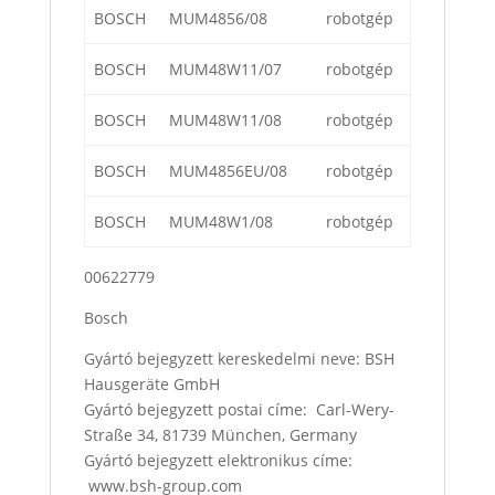
BOSCH
MUM4856/08
robotgép
BOSCH
MUM48W11/07
robotgép
BOSCH
MUM48W11/08
robotgép
BOSCH
MUM4856EU/08
robotgép
BOSCH
MUM48W1/08
robotgép
00622779
Bosch
Gyártó bejegyzett kereskedelmi neve: BSH
Hausgeräte GmbH
Gyártó bejegyzett postai címe: Carl-Wery-
Straße 34, 81739 München, Germany
Gyártó bejegyzett elektronikus címe:
www.bsh-group.com