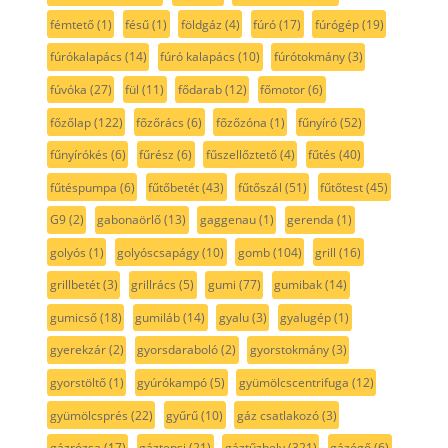
fémtető
(1)
fésű
(1)
földgáz
(4)
fúró
(17)
fúrógép
(19)
fúrókalapács
(14)
fúró kalapács
(10)
fúrótokmány
(3)
fúvóka
(27)
fül
(11)
fődarab
(12)
főmotor
(6)
főzőlap
(122)
főzőrács
(6)
főzőzóna
(1)
fűnyíró
(52)
fűnyírókés
(6)
fűrész
(6)
fűszellőztető
(4)
fűtés
(40)
fűtéspumpa
(6)
fűtőbetét
(43)
fűtőszál
(51)
fűtőtest
(45)
G9
(2)
gabonaörlő
(13)
gaggenau
(1)
gerenda
(1)
golyós
(1)
golyóscsapágy
(10)
gomb
(104)
grill
(16)
grillbetét
(3)
grillrács
(5)
gumi
(77)
gumibak
(14)
gumicső
(18)
gumiláb
(14)
gyalu
(3)
gyalugép
(1)
gyerekzár
(2)
gyorsdaraboló
(2)
gyorstokmány
(3)
gyorstöltő
(1)
gyúrókampó
(5)
gyümölcscentrifuga
(12)
gyümölcsprés
(22)
gyűrű
(10)
gáz csatlakozó
(3)
gázrózsa
(17)
gáztepsi
(21)
gáztűzhely
(321)
gázégő
(6)