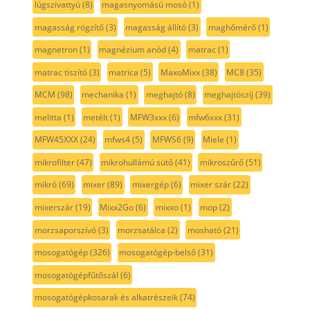
lúgszivattyú
(8)
magasnyomású mosó
(1)
magasság rögzítő
(3)
magasság állító
(3)
maghőmérő
(1)
magnetron
(1)
magnézium anód
(4)
matrac
(1)
matrac tiszító
(3)
matrica
(5)
MaxoMixx
(38)
MC8
(35)
MCM
(98)
mechanika
(1)
meghajtó
(8)
meghajtószíj
(39)
melitta
(1)
metélt
(1)
MFW3xxx
(6)
mfw6xxx
(31)
MFW45XXX
(24)
mfws4
(5)
MFWS6
(9)
Miele
(1)
mikrofilter
(47)
mikrohullámú sütő
(41)
mikroszűrő
(51)
mikró
(69)
mixer
(89)
mixergép
(6)
mixer szár
(22)
mixerszár
(19)
Mixx2Go
(6)
mixxo
(1)
mop
(2)
morzsaporszívó
(3)
morzsatálca
(2)
mosható
(21)
mosogatógép
(326)
mosogatógép-belső
(31)
mosogatógépfűtőszál
(6)
mosogatógépkosarak és alkatrészeik
(74)