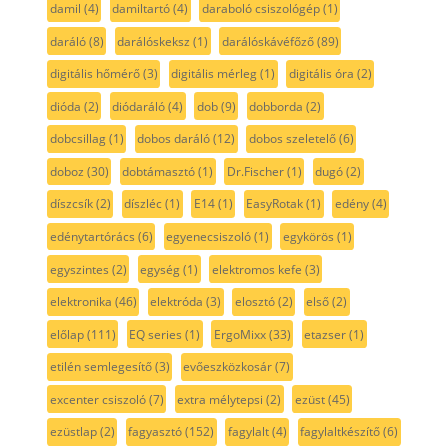
damil
(4)
damiltartó
(4)
daraboló csiszológép
(1)
daráló
(8)
darálóskeksz
(1)
darálóskávéfőző
(89)
digitális hőmérő
(3)
digitális mérleg
(1)
digitális óra
(2)
dióda
(2)
diódaráló
(4)
dob
(9)
dobborda
(2)
dobcsillag
(1)
dobos daráló
(12)
dobos szeletelő
(6)
doboz
(30)
dobtámasztó
(1)
Dr.Fischer
(1)
dugó
(2)
díszcsík
(2)
díszléc
(1)
E14
(1)
EasyRotak
(1)
edény
(4)
edénytartórács
(6)
egyenecsiszoló
(1)
egykörös
(1)
egyszintes
(2)
egység
(1)
elektromos kefe
(3)
elektronika
(46)
elektróda
(3)
elosztó
(2)
első
(2)
előlap
(111)
EQ series
(1)
ErgoMixx
(33)
etazser
(1)
etilén semlegesítő
(3)
evőeszközkosár
(7)
excenter csiszoló
(7)
extra mélytepsi
(2)
ezüst
(45)
ezüstlap
(2)
fagyasztó
(152)
fagylalt
(4)
fagylaltkészítő
(6)