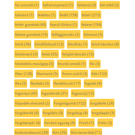
fal csiszoló
(1)
falhoronymaró
(1)
falitartó
(3)
fali töltő
(2)
falmaró
(1)
fedeles
(1)
fedél
(158)
fehér
(215)
fehér gombok
(49)
fejező fűrész
(1)
fekete
(194)
fekete gombok
(19)
felfüggesztés
(2)
felmosó
(5)
felső
(36)
felsőfűtőszál
(12)
felsőház
(7)
felső házrész
(8)
felsőmaró
(3)
feltét
(65)
felújító készlet
(15)
felültöltős mosógép
(5)
feszítő emelő
(1)
filc
(3)
filter
(128)
filtertartó
(5)
finom szűrő
(3)
fiók
(133)
flex
(5)
flexibilis
(3)
flexibiliscső
(17)
fogadó
(4)
fogantyú
(45)
fogaskerék
(31)
fogasszíj
(12)
folyadék elvezető
(2)
Forgatógomb
(152)
forgókefe
(24)
forgókerék
(6)
forgókés
(9)
forgókúp
(4)
forgólapát
(3)
forgótányér
(4)
forrázó egység
(6)
Fresh
(1)
fritőz
(3)
funkcióválasztó
(39)
fém
(35)
fém keverőtál
(11)