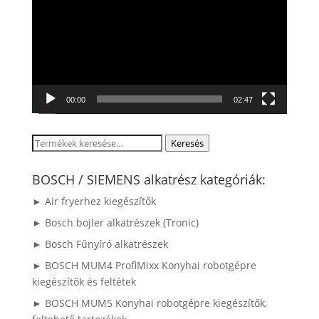
00:00
02:47
Keresés
Keresés
a
következőre:
BOSCH / SIEMENS alkatrész kategóriák:
► Air fryerhez kiegészítők
► Bosch bojler alkatrészek (Tronic)
► Bosch Fűnyíró alkatrészek
► BOSCH MUM4 ProfiMixx Konyhai robotgépre
kiegészítők és feltétek
► BOSCH MUM5 Konyhai robotgépre kiegészítők,