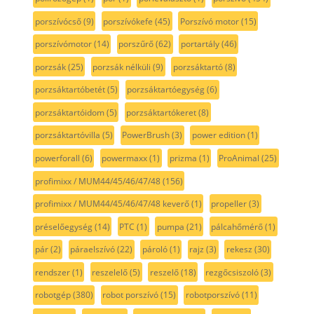
porszívócső
(9)
porszívókefe
(45)
Porszívó motor
(15)
porszívómotor
(14)
porszűrő
(62)
portartály
(46)
porzsák
(25)
porzsák nélküli
(9)
porzsáktartó
(8)
porzsáktartóbetét
(5)
porzsáktartóegység
(6)
porzsáktartóidom
(5)
porzsáktartókeret
(8)
porzsáktartóvilla
(5)
PowerBrush
(3)
power edition
(1)
powerforall
(6)
powermaxx
(1)
prizma
(1)
ProAnimal
(25)
profimixx / MUM44/45/46/47/48
(156)
profimixx / MUM44/45/46/47/48 keverő
(1)
propeller
(3)
préselőegység
(14)
PTC
(1)
pumpa
(21)
pálcahőmérő
(1)
pár
(2)
páraelszívó
(22)
pároló
(1)
rajz
(3)
rekesz
(30)
rendszer
(1)
reszelelő
(5)
reszelő
(18)
rezgőcsiszoló
(3)
robotgép
(380)
robot porszívó
(15)
robotporszívó
(11)