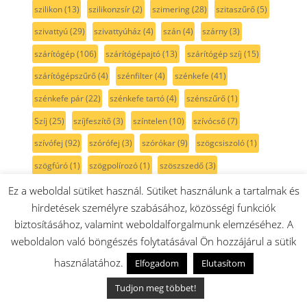
szilikon
(13)
szilikonzsír
(2)
szimering
(28)
szitaszűrő
(5)
szivattyú
(29)
szivattyúház
(4)
szán
(4)
szárny
(3)
szárítógép
(106)
szárítógépajtó
(13)
szárítógép szíj
(15)
szárítógépszűrő
(4)
szénfilter
(4)
szénkefe
(41)
szénkefe pár
(22)
szénkefe tartó
(4)
szénszűrő
(1)
Szíj
(25)
szíjfeszítő
(3)
színtelen
(10)
szívócső
(7)
szívófej
(92)
szórófej
(3)
szórókar
(9)
szögcsiszoló
(1)
szögfúró
(1)
szögpolírozó
(1)
szöszszedő
(3)
szöszszűrő
(5)
szürke
(36)
szűkítő
(2)
szűrő
(175)
Ez a weboldal sütiket használ. Sütiket használunk a tartalmak és
hirdetések személyre szabásához, közösségi funkciók
szűrőtartó
(6)
sárga
(3)
sín
(5)
sótartály
(7)
sötétkék
(3)
biztosításához, valamint weboldalforgalmunk elemzéséhez. A
sövénynyíró
(1)
sütemény kinyomó
(3)
weboldalon való böngészés folytatásával Ön hozzájárul a sütik
sütési funkcióválasztó
(31)
sütő
(315)
sütőajtó
(35)
használatához.
Elfogadom
Elutasítom
sütőajtó gumi
(5)
sütőajtó külső üveg
(17)
sütőbelső
(45)
Tudjon meg többet!
sütő forgókapcsoló
(22)
sütőfunkciókapcsoló
(20)