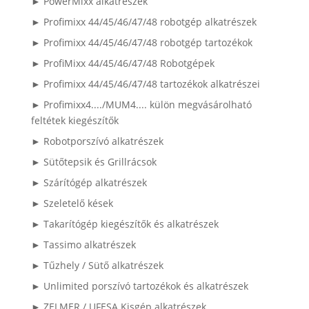
► PowerMixx alkatrészek
► Profimixx 44/45/46/47/48 robotgép alkatrészek
► Profimixx 44/45/46/47/48 robotgép tartozékok
► ProfiMixx 44/45/46/47/48 Robotgépek
► Profimixx 44/45/46/47/48 tartozékok alkatrészei
► Profimixx4..../MUM4.... külön megvásárolható
feltétek kiegészítők
► Robotporszívó alkatrészek
► Sütőtepsik és Grillrácsok
► Szárítógép alkatrészek
► Szeletelő kések
► Takarítógép kiegészítők és alkatrészek
► Tassimo alkatrészek
► Tűzhely / Sütő alkatrészek
► Unlimited porszívó tartozékok és alkatrészek
► ZELMER / UFESA Kisgép alkatrészek