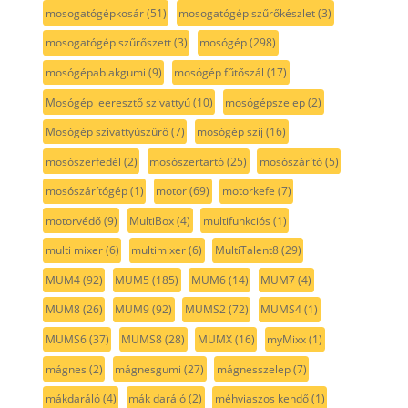
mosogatógépkosár
(51)
mosogatógép szűrőkészlet
(3)
mosogatógép szűrőszett
(3)
mosógép
(298)
mosógépablakgumi
(9)
mosógép fűtőszál
(17)
Mosógép leeresztő szivattyú
(10)
mosógépszelep
(2)
Mosógép szivattyúszűrő
(7)
mosógép szíj
(16)
mosószerfedél
(2)
mosószertartó
(25)
mosószárító
(5)
mosószárítógép
(1)
motor
(69)
motorkefe
(7)
motorvédő
(9)
MultiBox
(4)
multifunkciós
(1)
multi mixer
(6)
multimixer
(6)
MultiTalent8
(29)
MUM4
(92)
MUM5
(185)
MUM6
(14)
MUM7
(4)
MUM8
(26)
MUM9
(92)
MUMS2
(72)
MUMS4
(1)
MUMS6
(37)
MUMS8
(28)
MUMX
(16)
myMixx
(1)
mágnes
(2)
mágnesgumi
(27)
mágnesszelep
(7)
mákdaráló
(4)
mák daráló
(2)
méhviaszos kendő
(1)