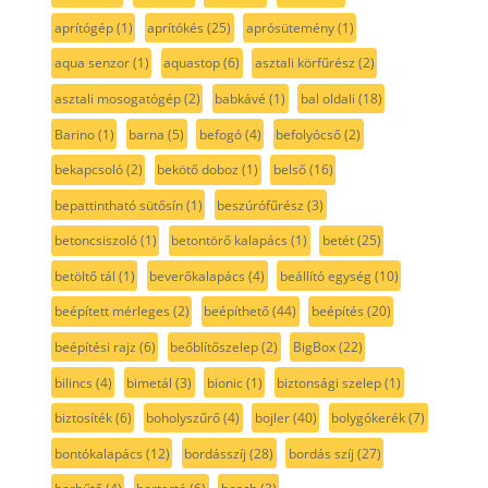
aprítógép
(1)
aprítókés
(25)
aprósütemény
(1)
aqua senzor
(1)
aquastop
(6)
asztali körfűrész
(2)
asztali mosogatógép
(2)
babkávé
(1)
bal oldali
(18)
Barino
(1)
barna
(5)
befogó
(4)
befolyócső
(2)
bekapcsoló
(2)
bekötő doboz
(1)
belső
(16)
bepattintható sütősín
(1)
beszúrófűrész
(3)
betoncsiszoló
(1)
betontörő kalapács
(1)
betét
(25)
betöltő tál
(1)
beverőkalapács
(4)
beállító egység
(10)
beépített mérleges
(2)
beépíthető
(44)
beépítés
(20)
beépítési rajz
(6)
beőblítőszelep
(2)
BigBox
(22)
bilincs
(4)
bimetál
(3)
bionic
(1)
biztonsági szelep
(1)
biztosíték
(6)
boholyszűrő
(4)
bojler
(40)
bolygókerék
(7)
bontókalapács
(12)
bordásszíj
(28)
bordás szíj
(27)