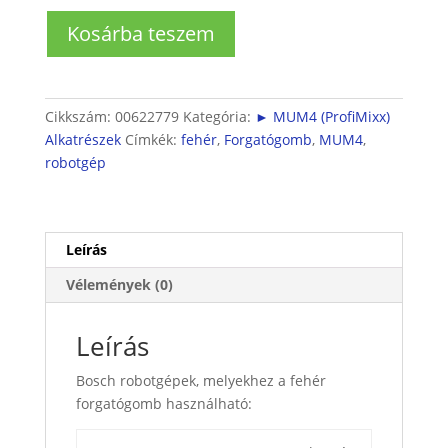
Bosch
Kosárba teszem
MUM48
robotgép
forgatógomb
mennyiség
Cikkszám:
00622779
Kategória:
► MUM4 (ProfiMixx)
Alkatrészek
Címkék:
fehér
,
Forgatógomb
,
MUM4
,
robotgép
Leírás
Vélemények (0)
Leírás
Bosch robotgépek, melyekhez a fehér
forgatógomb használható: