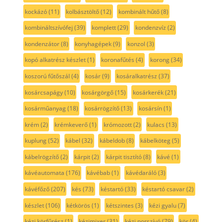
kockázó
(11)
kolbásztöltő
(12)
kombinált hűtő
(8)
kombináltszívófej
(39)
komplett
(29)
kondenzvíz
(2)
kondenzátor
(8)
konyhagépek
(9)
konzol
(3)
kopó alkatrész készlet
(1)
koronafűtés
(4)
korong
(34)
koszorú fűtőszál
(4)
kosár
(9)
kosáralkatrész
(37)
kosárcsapágy
(10)
kosárgörgő
(15)
kosárkerék
(21)
kosárműanyag
(18)
kosárrögzítő
(13)
kosársín
(1)
krém
(2)
krémkeverő
(1)
krómozott
(2)
kulacs
(13)
kuplung
(52)
kábel
(32)
kábeldob
(8)
kábelköteg
(5)
kábelrögzítő
(2)
kárpit
(2)
kárpit tisztító
(8)
kávé
(1)
kávéautomata
(176)
kávébab
(1)
kávédaráló
(3)
kávéfőző
(207)
kés
(73)
késtartó
(33)
késtartó csavar
(2)
készlet
(106)
kétkörös
(1)
kétszintes
(3)
kézi gyalu
(7)
kézi körfűrész
(1)
kézimixer
(31)
kézi porszívó
(79)
kör
(4)