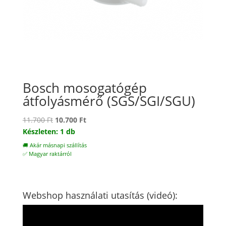
Bosch mosogatógép
átfolyásmérő (SGS/SGI/SGU)
Original
Current
11.700
Ft
10.700
Ft
price
price
Készleten: 1 db
was:
is:
🚚 Akár másnapi szállítás
11.700 Ft.
10.700 Ft.
✅ Magyar raktárról
Webshop használati utasítás (videó):
Videólejátszó