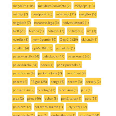
mélyhűtő
(108)
mélyhűtőleolvasztó
(2)
mélytepsi
(13)
mérleg
(2)
mérőpohár
(6)
műanyag
(31)
nagyflex
(5)
nagykefe
(7)
narancssárga
(3)
nedvesköszörű
(1)
Neff
(20)
Nivona
(1)
nofrost
(13)
no frost
(2)
ntc
(3)
nyitófül
(8)
nyomógomb
(19)
O-gyűrű
(20)
olajsütő
(1)
oldallap
(4)
optiMUM
(63)
padlókefe
(1)
palack-tartály
(34)
palackpolc
(47)
palacktartó
(40)
palacktároló
(34)
panel
(1)
papír porzsák
(5)
paradicsom
(4)
parketta kefe
(2)
passzírozó
(9)
paszta
(1)
PB gáz
(25)
penge
(5)
perem
(3)
persely
(2)
pezsgő szín
(2)
pihefogó
(3)
piheszűrő
(3)
pink
(1)
pipa
(2)
piros
(46)
pohár
(8)
pohártartó
(1)
polc
(51)
polckeret
(2)
polisztirol fűrész
(1)
Poly-v szíj
(12)
polírozógép
(1)
por
(1)
porleválasztó
(1)
porszívó
(454)