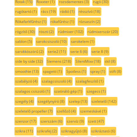
Rotak
(15)
Roxxter
(1)
rozsdamentes
(3)
rugó
(30)
rugótartó
(1)
rács
(19)
rádió
(1)
résszívó
(18)
Rókafarkfűrész
(1)
rókafűrész
(1)
rózsaszín
(2)
rögzítő
(30)
röszti
(2)
rúdmixer
(102)
rúdmixerszár
(20)
sablon
(5)
sarokcsiszoló
(10)
sarokelem
(1)
sarokköszörű
(2)
serie2
(11)
serie 6
(6)
serie 8
(9)
side by side
(32)
Siemens
(218)
SilentMixx
(18)
skil
(8)
smoothie
(13)
spagetti
(1)
Spotless
(1)
spray
(1)
stift
(8)
szabályzó
(4)
szalagcsiszoló
(4)
szalagfeszítő
(1)
szalagos csiszoló
(1)
szatináló gép
(1)
szegecs
(1)
szegély
(4)
szegélynyíró
(8)
szelep
(13)
szeletelő
(142)
szeletelő propeller
(7)
szellőző
(4)
szemeskávé
(1)
szenzor
(17)
szerszám
(6)
szervíz
(9)
szett
(47)
szikra
(11)
szikrafej
(2)
szikragyűjtó
(8)
szikráztató
(6)