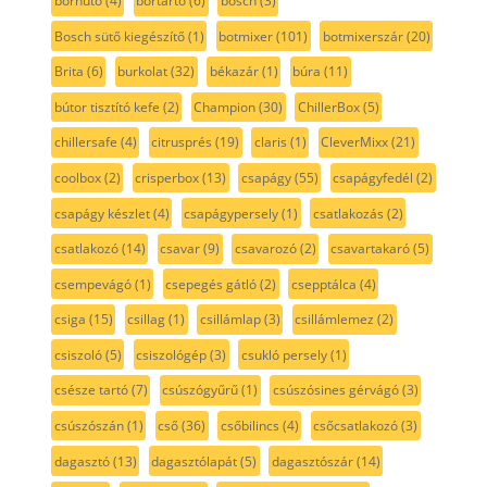
borhűtő
(4)
bortartó
(6)
bosch
(3)
Bosch sütő kiegészítő
(1)
botmixer
(101)
botmixerszár
(20)
Brita
(6)
burkolat
(32)
békazár
(1)
búra
(11)
bútor tisztító kefe
(2)
Champion
(30)
ChillerBox
(5)
chillersafe
(4)
citrusprés
(19)
claris
(1)
CleverMixx
(21)
coolbox
(2)
crisperbox
(13)
csapágy
(55)
csapágyfedél
(2)
csapágy készlet
(4)
csapágypersely
(1)
csatlakozás
(2)
csatlakozó
(14)
csavar
(9)
csavarozó
(2)
csavartakaró
(5)
csempevágó
(1)
csepegés gátló
(2)
csepptálca
(4)
csiga
(15)
csillag
(1)
csillámlap
(3)
csillámlemez
(2)
csiszoló
(5)
csiszológép
(3)
csukló persely
(1)
csésze tartó
(7)
csúszógyűrű
(1)
csúszósines gérvágó
(3)
csúszószán
(1)
cső
(36)
csőbilincs
(4)
csőcsatlakozó
(3)
dagasztó
(13)
dagasztólapát
(5)
dagasztószár
(14)