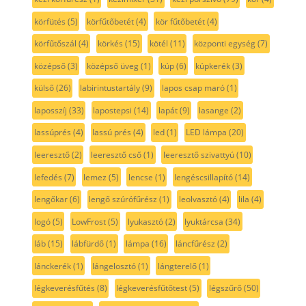
körfütés
(5)
körfűtőbetét
(4)
kör fűtőbetét
(4)
körfűtőszál
(4)
körkés
(15)
kötél
(11)
központi egység
(7)
középső
(3)
középső üveg
(1)
kúp
(6)
kúpkerék
(3)
külső
(26)
labirintustartály
(9)
lapos csap maró
(1)
laposszíj
(33)
lapostepsi
(14)
lapát
(9)
lasange
(2)
lassúprés
(4)
lassú prés
(4)
led
(1)
LED lámpa
(20)
leeresztő
(2)
leeresztő cső
(1)
leeresztő szivattyú
(10)
lefedés
(7)
lemez
(5)
lencse
(1)
lengéscsillapító
(14)
lengőkar
(6)
lengő szúrófűrész
(1)
leolvasztó
(4)
lila
(4)
logó
(5)
LowFrost
(5)
lyukasztó
(2)
lyuktárcsa
(34)
láb
(15)
lábfürdő
(1)
lámpa
(16)
láncfűrész
(2)
lánckerék
(1)
lángelosztó
(1)
lángterelő
(1)
légkeverésfűtés
(8)
légkeverésfűtőtest
(5)
légszűrő
(50)