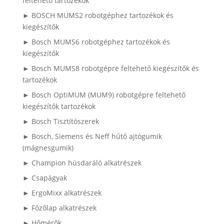
feltehető tartozékok
► BOSCH MUMS2 robotgéphez tartozékok és
kiegészítők
► Bosch MUMS6 robotgéphez tartozékok és
kiegészítők
► Bosch MUMS8 robotgépre feltehető kiegészítők és
tartozékok
► Bosch OptiMUM (MUM9) robotgépre feltehető
kiegészítők tartozékok
► Bosch Tisztítószerek
► Bosch, Siemens és Neff hűtő ajtógumik
(mágnesgumik)
► Champion húsdaráló alkatrészek
► Csapágyak
► ErgoMixx alkatrészek
► Főzőlap alkatrészek
► Hőmérők