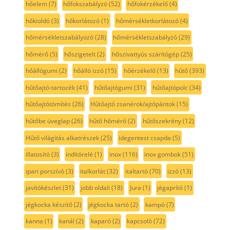
hőelem
(7)
hőfokszabályzó
(52)
hőfokérzékelő
(4)
hőkioldó
(3)
hőkorlátozó
(1)
hőmérsékletkorlátozó
(4)
hőmérsékletszabályozó
(28)
hőmérsékletszabályzó
(29)
hőmérő
(5)
hőszigetelt
(2)
hőszivattyús szárítógép
(25)
hőállógumi
(2)
hőálló izzó
(15)
hőérzékelő
(13)
hűtő
(393)
hűtőajtó-tartozék
(41)
hűtőajtógumi
(31)
hűtőajtópolc
(34)
hűtőajtótömítés
(26)
Hűtőajtó zsanérok/ajtópántok
(15)
hűtőbe üveglap
(26)
hűtő hőmérő
(2)
hűtőszekrény
(12)
Hűtő világítás alkatrészek
(25)
idegentest csapda
(5)
illatosító
(3)
indítórelé
(1)
inox
(116)
inox gombok
(51)
ipari porszívó
(3)
italkorlát
(32)
italtartó
(70)
izzó
(13)
javítókészlet
(31)
jobb oldali
(18)
Jura
(1)
jégaprító
(1)
jégkocka készítő
(2)
jégkocka tartó
(2)
kampó
(7)
kanna
(1)
kanál
(2)
kaparó
(2)
kapcsoló
(72)