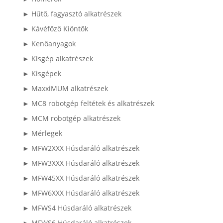
► Hűtő, fagyasztó alkatrészek
► Kávéfőző Kiöntők
► Kenőanyagok
► Kisgép alkatrészek
► Kisgépek
► MaxxiMUM alkatrészek
► MC8 robotgép feltétek és alkatrészek
► MCM robotgép alkatrészek
► Mérlegek
► MFW2XXX Húsdaráló alkatrészek
► MFW3XXX Húsdaráló alkatrészek
► MFW45XX Húsdaráló alkatrészek
► MFW6XXX Húsdaráló alkatrészek
► MFWS4 Húsdaráló alkatrészek
► MFWS6 Húsdaráló alkatrészek