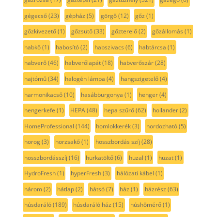
gégecső
(23)
gépház
(5)
görgő
(12)
gőz
(1)
gőzkivezető
(1)
gőzsütő
(33)
gőzterelő
(2)
gőzállomás
(1)
habkő
(1)
habosító
(2)
habszivacs
(6)
habtárcsa
(1)
habverő
(46)
habverőlapát
(18)
habverőszár
(28)
hajtómű
(34)
halogén lámpa
(4)
hangszigetelő
(4)
harmonikacső
(10)
hasábburgonya
(1)
henger
(4)
hengerkefe
(1)
HEPA
(48)
hepa szűrő
(62)
hollander
(2)
HomeProfessional
(144)
homlokkerék
(3)
hordozható
(5)
horog
(3)
horzsakő
(1)
hosszbordás szíj
(28)
hosszbordásszíj
(16)
hurkatöltő
(6)
huzal
(1)
huzat
(1)
HydroFresh
(1)
hyperFresh
(3)
hálózati kábel
(1)
három
(2)
hátlap
(2)
hátsó
(7)
ház
(1)
házrész
(63)
húsdaráló
(189)
húsdaráló ház
(15)
húshőmérő
(1)