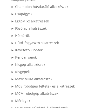
► Champion húsdaráló alkatrészek
► Csapágyak
► ErgoMixx alkatrészek
► Főzőlap alkatrészek
► Hőmérők
► Hűtő, fagyasztó alkatrészek
► Kávéfőző Kiöntők
► Kenőanyagok
► Kisgép alkatrészek
► Kisgépek
► MaxxiMUM alkatrészek
► MC8 robotgép feltétek és alkatrészek
► MCM robotgép alkatrészek
► Mérlegek
► MFW2XXX Húsdaráló alkatrészek