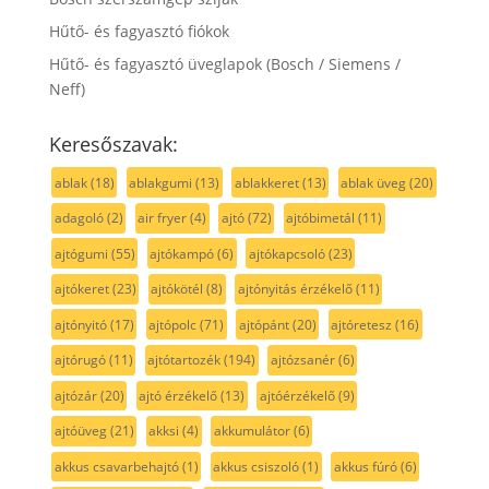
Hűtő- és fagyasztó fiókok
Hűtő- és fagyasztó üveglapok (Bosch / Siemens /
Neff)
Keresőszavak:
ablak
(18)
ablakgumi
(13)
ablakkeret
(13)
ablak üveg
(20)
adagoló
(2)
air fryer
(4)
ajtó
(72)
ajtóbimetál
(11)
ajtógumi
(55)
ajtókampó
(6)
ajtókapcsoló
(23)
ajtókeret
(23)
ajtókötél
(8)
ajtónyitás érzékelő
(11)
ajtónyitó
(17)
ajtópolc
(71)
ajtópánt
(20)
ajtóretesz
(16)
ajtórugó
(11)
ajtótartozék
(194)
ajtózsanér
(6)
ajtózár
(20)
ajtó érzékelő
(13)
ajtóérzékelő
(9)
ajtóüveg
(21)
akksi
(4)
akkumulátor
(6)
akkus csavarbehajtó
(1)
akkus csiszoló
(1)
akkus fúró
(6)