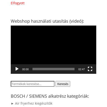
Elfogyott
Webshop használati utasítás (videó):
Videólejátszó
00:00
02:47
Keresés
Keresés
a
következőre:
BOSCH / SIEMENS alkatrész kategóriák:
► Air fryerhez kiegészítők