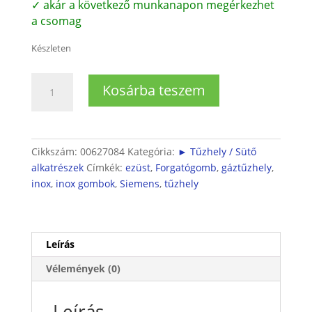
✓ akár a következő munkanapon megérkezhet
a csomag
Készleten
Siemens
Kosárba teszem
főzőlap
forgatógomb
mennyiség
Cikkszám:
00627084
Kategória:
► Tűzhely / Sütő
alkatrészek
Címkék:
ezüst
,
Forgatógomb
,
gáztűzhely
,
inox
,
inox gombok
,
Siemens
,
tűzhely
Leírás
Vélemények (0)
Leírás