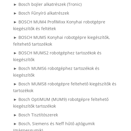
► Bosch bojler alkatrészek (Tronic)
► Bosch Fűnyíró alkatrészek
► BOSCH MUM4 ProfiMixx Konyhai robotgépre
kiegészítők és feltétek
► BOSCH MUM5 Konyhai robotgépre kiegészítők,
feltehető tartozékok
► BOSCH MUMS2 robotgéphez tartozékok és
kiegészítők
► Bosch MUMS6 robotgéphez tartozékok és
kiegészítők
► Bosch MUMS8 robotgépre feltehető kiegészítők és
tartozékok
► Bosch OptiMUM (MUM9) robotgépre feltehető
kiegészítők tartozékok
► Bosch Tisztítószerek
► Bosch, Siemens és Neff hűtő ajtógumik
(mágnesgumik)