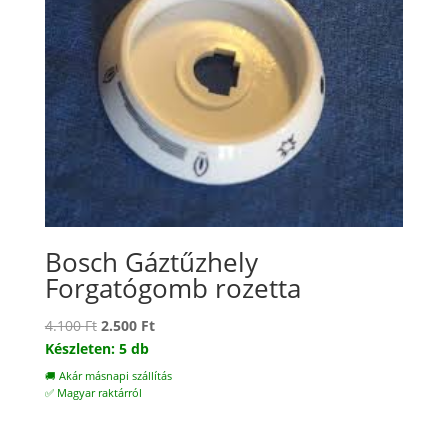
Bosch Gáztűzhely
Forgatógomb rozetta
Original
Current
4.100
Ft
2.500
Ft
price
price
Készleten: 5 db
was:
is:
🚚 Akár másnapi szállítás
4.100 Ft.
2.500 Ft.
✅ Magyar raktárról