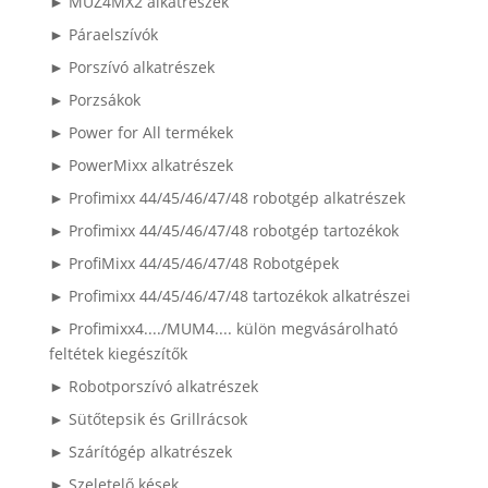
► MUZ4MX2 alkatrészek
► Páraelszívók
► Porszívó alkatrészek
► Porzsákok
► Power for All termékek
► PowerMixx alkatrészek
► Profimixx 44/45/46/47/48 robotgép alkatrészek
► Profimixx 44/45/46/47/48 robotgép tartozékok
► ProfiMixx 44/45/46/47/48 Robotgépek
► Profimixx 44/45/46/47/48 tartozékok alkatrészei
► Profimixx4..../MUM4.... külön megvásárolható
feltétek kiegészítők
► Robotporszívó alkatrészek
► Sütőtepsik és Grillrácsok
► Szárítógép alkatrészek
► Szeletelő kések