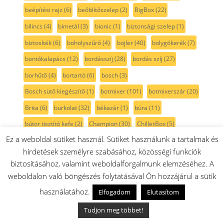
beépítési rajz
(6)
beőblítőszelep
(2)
BigBox
(22)
bilincs
(4)
bimetál
(3)
bionic
(1)
biztonsági szelep
(1)
biztosíték
(6)
boholyszűrő
(4)
bojler
(40)
bolygókerék
(7)
bontókalapács
(12)
bordásszíj
(28)
bordás szíj
(27)
borhűtő
(4)
bortartó
(6)
bosch
(3)
Bosch sütő kiegészítő
(1)
botmixer
(101)
botmixerszár
(20)
Brita
(6)
burkolat
(32)
békazár
(1)
búra
(11)
bútor tisztító kefe
(2)
Champion
(30)
ChillerBox
(5)
Ez a weboldal sütiket használ. Sütiket használunk a tartalmak és
chillersafe
(4)
citrusprés
(19)
claris
(1)
CleverMixx
(21)
hirdetések személyre szabásához, közösségi funkciók
coolbox
(2)
crisperbox
(13)
csapágy
(55)
csapágyfedél
(2)
biztosításához, valamint weboldalforgalmunk elemzéséhez. A
csapágy készlet
(4)
csapágypersely
(1)
csatlakozás
(2)
weboldalon való böngészés folytatásával Ön hozzájárul a sütik
csatlakozó
(14)
csavar
(9)
csavarozó
(2)
csavartakaró
(5)
használatához.
Elfogadom
Elutasítom
csempevágó
(1)
csepegés gátló
(2)
csepptálca
(4)
Tudjon meg többet!
csiga
(15)
csillag
(1)
csillámlap
(3)
csillámlemez
(2)