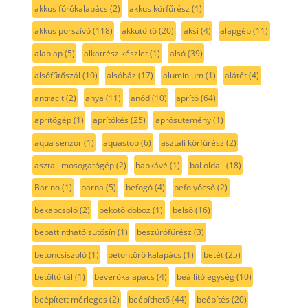
akkus fúrókalapács
(2)
akkus körfűrész
(1)
akkus porszívó
(118)
akkutöltő
(20)
aksi
(4)
alapgép
(11)
alaplap
(5)
alkatrész készlet
(1)
alsó
(39)
alsófűtőszál
(10)
alsóház
(17)
aluminium
(1)
alátét
(4)
antracit
(2)
anya
(11)
anód
(10)
aprító
(64)
aprítógép
(1)
aprítókés
(25)
aprósütemény
(1)
aqua senzor
(1)
aquastop
(6)
asztali körfűrész
(2)
asztali mosogatógép
(2)
babkávé
(1)
bal oldali
(18)
Barino
(1)
barna
(5)
befogó
(4)
befolyócső
(2)
bekapcsoló
(2)
bekötő doboz
(1)
belső
(16)
bepattintható sütősín
(1)
beszúrófűrész
(3)
betoncsiszoló
(1)
betontörő kalapács
(1)
betét
(25)
betöltő tál
(1)
beverőkalapács
(4)
beállító egység
(10)
beépített mérleges
(2)
beépíthető
(44)
beépítés
(20)