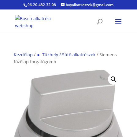
06-20-482-32-08
boyalkatreszek@gmail.com
Kezdőlap
/
► Tűzhely / Sütő alkatrészek
/ Siemens
főzőlap forgatógomb