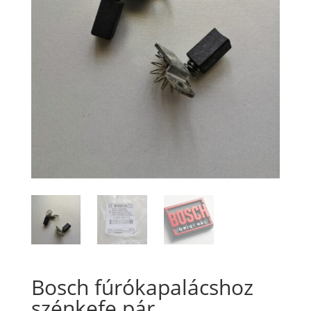
Bosch fúrókapalácshoz
szénkefe pár