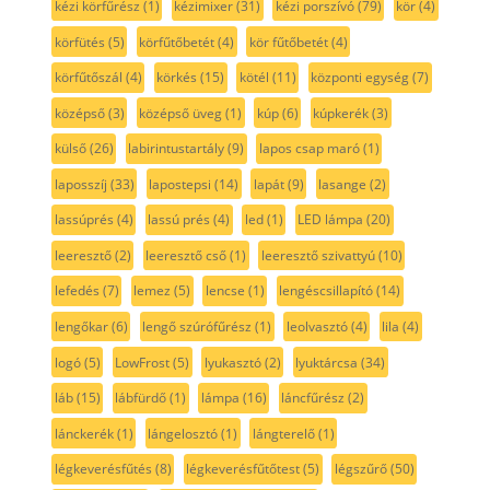
kézi körfűrész
(1)
kézimixer
(31)
kézi porszívó
(79)
kör
(4)
körfütés
(5)
körfűtőbetét
(4)
kör fűtőbetét
(4)
körfűtőszál
(4)
körkés
(15)
kötél
(11)
központi egység
(7)
középső
(3)
középső üveg
(1)
kúp
(6)
kúpkerék
(3)
külső
(26)
labirintustartály
(9)
lapos csap maró
(1)
laposszíj
(33)
lapostepsi
(14)
lapát
(9)
lasange
(2)
lassúprés
(4)
lassú prés
(4)
led
(1)
LED lámpa
(20)
leeresztő
(2)
leeresztő cső
(1)
leeresztő szivattyú
(10)
lefedés
(7)
lemez
(5)
lencse
(1)
lengéscsillapító
(14)
lengőkar
(6)
lengő szúrófűrész
(1)
leolvasztó
(4)
lila
(4)
logó
(5)
LowFrost
(5)
lyukasztó
(2)
lyuktárcsa
(34)
láb
(15)
lábfürdő
(1)
lámpa
(16)
láncfűrész
(2)
lánckerék
(1)
lángelosztó
(1)
lángterelő
(1)
légkeverésfűtés
(8)
légkeverésfűtőtest
(5)
légszűrő
(50)