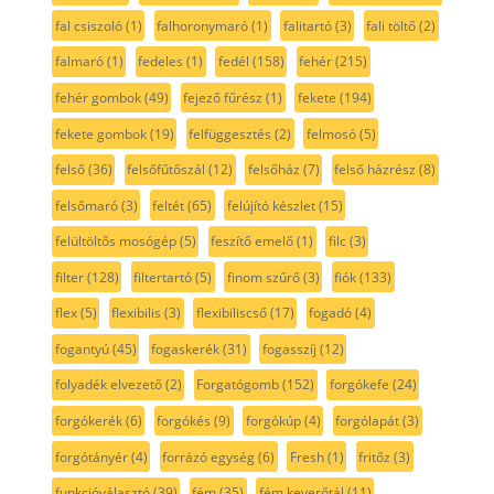
fal csiszoló
(1)
falhoronymaró
(1)
falitartó
(3)
fali töltő
(2)
falmaró
(1)
fedeles
(1)
fedél
(158)
fehér
(215)
fehér gombok
(49)
fejező fűrész
(1)
fekete
(194)
fekete gombok
(19)
felfüggesztés
(2)
felmosó
(5)
felső
(36)
felsőfűtőszál
(12)
felsőház
(7)
felső házrész
(8)
felsőmaró
(3)
feltét
(65)
felújító készlet
(15)
felültöltős mosógép
(5)
feszítő emelő
(1)
filc
(3)
filter
(128)
filtertartó
(5)
finom szűrő
(3)
fiók
(133)
flex
(5)
flexibilis
(3)
flexibiliscső
(17)
fogadó
(4)
fogantyú
(45)
fogaskerék
(31)
fogasszíj
(12)
folyadék elvezető
(2)
Forgatógomb
(152)
forgókefe
(24)
forgókerék
(6)
forgókés
(9)
forgókúp
(4)
forgólapát
(3)
forgótányér
(4)
forrázó egység
(6)
Fresh
(1)
fritőz
(3)
funkcióválasztó
(39)
fém
(35)
fém keverőtál
(11)