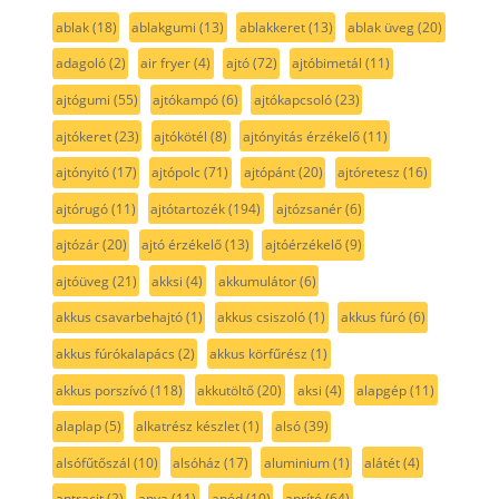
ablak
(18)
ablakgumi
(13)
ablakkeret
(13)
ablak üveg
(20)
adagoló
(2)
air fryer
(4)
ajtó
(72)
ajtóbimetál
(11)
ajtógumi
(55)
ajtókampó
(6)
ajtókapcsoló
(23)
ajtókeret
(23)
ajtókötél
(8)
ajtónyitás érzékelő
(11)
ajtónyitó
(17)
ajtópolc
(71)
ajtópánt
(20)
ajtóretesz
(16)
ajtórugó
(11)
ajtótartozék
(194)
ajtózsanér
(6)
ajtózár
(20)
ajtó érzékelő
(13)
ajtóérzékelő
(9)
ajtóüveg
(21)
akksi
(4)
akkumulátor
(6)
akkus csavarbehajtó
(1)
akkus csiszoló
(1)
akkus fúró
(6)
akkus fúrókalapács
(2)
akkus körfűrész
(1)
akkus porszívó
(118)
akkutöltő
(20)
aksi
(4)
alapgép
(11)
alaplap
(5)
alkatrész készlet
(1)
alsó
(39)
alsófűtőszál
(10)
alsóház
(17)
aluminium
(1)
alátét
(4)
antracit
(2)
anya
(11)
anód
(10)
aprító
(64)