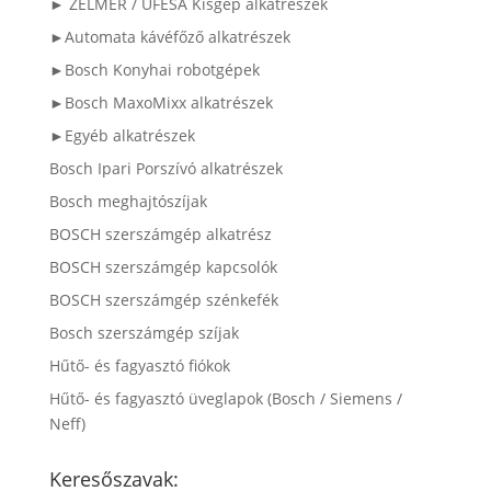
► ZELMER / UFESA Kisgép alkatrészek
►Automata kávéfőző alkatrészek
►Bosch Konyhai robotgépek
►Bosch MaxoMixx alkatrészek
►Egyéb alkatrészek
Bosch Ipari Porszívó alkatrészek
Bosch meghajtószíjak
BOSCH szerszámgép alkatrész
BOSCH szerszámgép kapcsolók
BOSCH szerszámgép szénkefék
Bosch szerszámgép szíjak
Hűtő- és fagyasztó fiókok
Hűtő- és fagyasztó üveglapok (Bosch / Siemens /
Neff)
Keresőszavak: