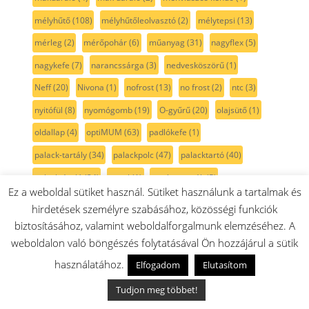
mélyhűtő
(108)
mélyhűtőleolvasztó
(2)
mélytepsi
(13)
mérleg
(2)
mérőpohár
(6)
műanyag
(31)
nagyflex
(5)
nagykefe
(7)
narancssárga
(3)
nedvesköszörű
(1)
Neff
(20)
Nivona
(1)
nofrost
(13)
no frost
(2)
ntc
(3)
nyitófül
(8)
nyomógomb
(19)
O-gyűrű
(20)
olajsütő
(1)
oldallap
(4)
optiMUM
(63)
padlókefe
(1)
palack-tartály
(34)
palackpolc
(47)
palacktartó
(40)
palacktároló
(34)
panel
(1)
papír porzsák
(5)
Ez a weboldal sütiket használ. Sütiket használunk a tartalmak és
paradicsom
(4)
parketta kefe
(2)
passzírozó
(9)
hirdetések személyre szabásához, közösségi funkciók
paszta
(1)
PB gáz
(25)
penge
(5)
perem
(3)
persely
(2)
biztosításához, valamint weboldalforgalmunk elemzéséhez. A
weboldalon való böngészés folytatásával Ön hozzájárul a sütik
pezsgő szín
(2)
pihefogó
(3)
piheszűrő
(3)
pink
(1)
használatához.
Elfogadom
Elutasítom
pipa
(2)
piros
(46)
pohár
(8)
pohártartó
(1)
polc
(51)
Tudjon meg többet!
polckeret
(2)
polisztirol fűrész
(1)
Poly-v szíj
(12)