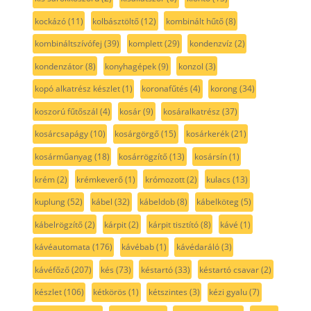
kockázó
(11)
kolbásztöltő
(12)
kombinált hűtő
(8)
kombináltszívófej
(39)
komplett
(29)
kondenzvíz
(2)
kondenzátor
(8)
konyhagépek
(9)
konzol
(3)
kopó alkatrész készlet
(1)
koronafűtés
(4)
korong
(34)
koszorú fűtőszál
(4)
kosár
(9)
kosáralkatrész
(37)
kosárcsapágy
(10)
kosárgörgő
(15)
kosárkerék
(21)
kosárműanyag
(18)
kosárrögzítő
(13)
kosársín
(1)
krém
(2)
krémkeverő
(1)
krómozott
(2)
kulacs
(13)
kuplung
(52)
kábel
(32)
kábeldob
(8)
kábelköteg
(5)
kábelrögzítő
(2)
kárpit
(2)
kárpit tisztító
(8)
kávé
(1)
kávéautomata
(176)
kávébab
(1)
kávédaráló
(3)
kávéfőző
(207)
kés
(73)
késtartó
(33)
késtartó csavar
(2)
készlet
(106)
kétkörös
(1)
kétszintes
(3)
kézi gyalu
(7)