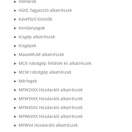
► Hőmérők
► Hűtő, fagyasztó alkatrészek
► Kávéfőző Kiöntők
► Kenőanyagok
► Kisgép alkatrészek
► Kisgépek
► MaxxiMUM alkatrészek
► MC8 robotgép feltétek és alkatrészek
► MCM robotgép alkatrészek
► Mérlegek
► MFW2XXX Húsdaráló alkatrészek
► MFW3XXX Húsdaráló alkatrészek
► MFW45XX Húsdaráló alkatrészek
► MFW6XXX Húsdaráló alkatrészek
► MFWS4 Húsdaráló alkatrészek