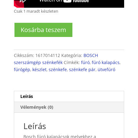
Csak 1 maradt készleten
Bosch
Kosárba teszem
fúrókapalácshoz
szénkefe
pár
mennyiség
Cikkszám:
1617014112
Kategória:
BOSCH
szerszámgép szénkefék
Címkék:
fúró
,
fúró kalapács
,
fúrógép
,
készlet
,
szénkefe
,
szénkefe pár
,
ütvefúró
Leírás
Vélemények (0)
Leírás
Bosch fúró kalapácsok melyekhez a