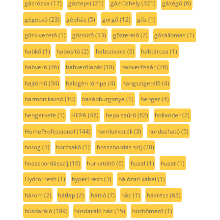
gázrózsa
(17)
gáztepsi
(21)
gáztűzhely
(321)
gázégő
(6)
gégecső
(23)
gépház
(5)
görgő
(12)
gőz
(1)
gőzkivezető
(1)
gőzsütő
(33)
gőzterelő
(2)
gőzállomás
(1)
habkő
(1)
habosító
(2)
habszivacs
(6)
habtárcsa
(1)
habverő
(46)
habverőlapát
(18)
habverőszár
(28)
hajtómű
(34)
halogén lámpa
(4)
hangszigetelő
(4)
harmonikacső
(10)
hasábburgonya
(1)
henger
(4)
hengerkefe
(1)
HEPA
(48)
hepa szűrő
(62)
hollander
(2)
HomeProfessional
(144)
homlokkerék
(3)
hordozható
(5)
horog
(3)
horzsakő
(1)
hosszbordás szíj
(28)
hosszbordásszíj
(16)
hurkatöltő
(6)
huzal
(1)
huzat
(1)
HydroFresh
(1)
hyperFresh
(3)
hálózati kábel
(1)
három
(2)
hátlap
(2)
hátsó
(7)
ház
(1)
házrész
(63)
húsdaráló
(189)
húsdaráló ház
(15)
húshőmérő
(1)