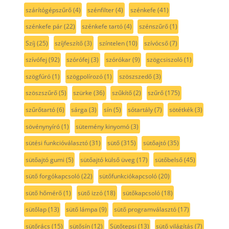
szárítógépszűrő
(4)
szénfilter
(4)
szénkefe
(41)
szénkefe pár
(22)
szénkefe tartó
(4)
szénszűrő
(1)
Szíj
(25)
szíjfeszítő
(3)
színtelen
(10)
szívócső
(7)
szívófej
(92)
szórófej
(3)
szórókar
(9)
szögcsiszoló
(1)
szögfúró
(1)
szögpolírozó
(1)
szöszszedő
(3)
szöszszűrő
(5)
szürke
(36)
szűkítő
(2)
szűrő
(175)
szűrőtartó
(6)
sárga
(3)
sín
(5)
sótartály
(7)
sötétkék
(3)
sövénynyíró
(1)
sütemény kinyomó
(3)
sütési funkcióválasztó
(31)
sütő
(315)
sütőajtó
(35)
sütőajtó gumi
(5)
sütőajtó külső üveg
(17)
sütőbelső
(45)
sütő forgókapcsoló
(22)
sütőfunkciókapcsoló
(20)
sütő hőmérő
(1)
sütő izzó
(18)
sütőkapcsoló
(18)
sütőlap
(13)
sütő lámpa
(9)
sütő programválasztó
(17)
sütőrács
(15)
sütősín
(12)
Sütőtepsi
(13)
sütő világítás
(7)