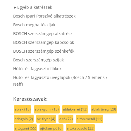
►Egyéb alkatrészek
Bosch Ipari Porszívó alkatrészek
Bosch meghajtószíjak
BOSCH szerszámgép alkatrész
BOSCH szerszámgép kapcsolók
BOSCH szerszámgép szénkefék
Bosch szerszámgép szíjak
Hűtő- és fagyasztó fiókok
Hűtő- és fagyasztó üveglapok (Bosch / Siemens /
Neff)
Keresőszavak:
ablak
(18)
ablakgumi
(13)
ablakkeret
(13)
ablak üveg
(20)
adagoló
(2)
air fryer
(4)
ajtó
(72)
ajtóbimetál
(11)
ajtógumi
(55)
ajtókampó
(6)
ajtókapcsoló
(23)