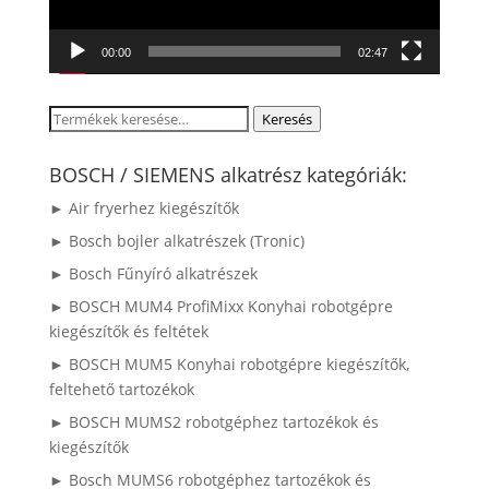
00:00
02:47
Keresés
Keresés
a
következőre:
BOSCH / SIEMENS alkatrész kategóriák:
► Air fryerhez kiegészítők
► Bosch bojler alkatrészek (Tronic)
► Bosch Fűnyíró alkatrészek
► BOSCH MUM4 ProfiMixx Konyhai robotgépre
kiegészítők és feltétek
► BOSCH MUM5 Konyhai robotgépre kiegészítők,
feltehető tartozékok
► BOSCH MUMS2 robotgéphez tartozékok és
kiegészítők
► Bosch MUMS6 robotgéphez tartozékok és