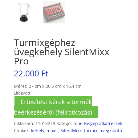
Turmixgéphez
üvegkehely SilentMixx
Pro
22.000
Ft
Méret: 27 cm x 20,5 cm x 16,4 cm
Elfogyott
Értesítést kérek a termék
beérkezéséről (feliratkozás)
Cikkszám:
11018279
Kategória:
► Kisgép alkatrészek
Címkék:
kehely
,
mixer
,
SilentMixx
,
turmix
,
üvegkiöntő