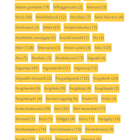
fekete gombok
(19)
felfüggesztés
(2)
felmosó
(5)
felső
(36)
felsőfűtőszál
(12)
felsőház
(7)
felső házrész
(8)
felsőmaró
(3)
feltét
(65)
felújító készlet
(15)
felültöltős mosógép
(5)
feszítő emelő
(1)
filc
(3)
filter
(128)
filtertartó
(5)
finom szűrő
(3)
fiók
(133)
flex
(5)
flexibilis
(3)
flexibiliscső
(17)
fogadó
(4)
fogantyú
(45)
fogaskerék
(31)
fogasszíj
(12)
folyadék elvezető
(2)
Forgatógomb
(152)
forgókefe
(24)
forgókerék
(6)
forgókés
(9)
forgókúp
(4)
forgólapát
(3)
forgótányér
(4)
forrázó egység
(6)
Fresh
(1)
fritőz
(3)
funkcióválasztó
(39)
fém
(35)
fém keverőtál
(11)
fémtető
(1)
fésű
(1)
földgáz
(4)
fúró
(17)
fúrógép
(19)
fúrókalapács
(14)
fúró kalapács
(10)
fúrótokmány
(3)
fúvóka
(27)
fül
(11)
fődarab
(12)
főmotor
(6)