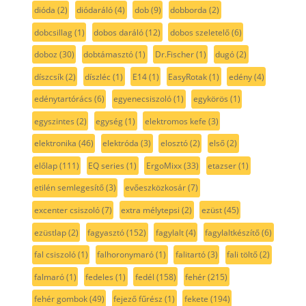
dióda
(2)
diódaráló
(4)
dob
(9)
dobborda
(2)
dobcsillag
(1)
dobos daráló
(12)
dobos szeletelő
(6)
doboz
(30)
dobtámasztó
(1)
Dr.Fischer
(1)
dugó
(2)
díszcsík
(2)
díszléc
(1)
E14
(1)
EasyRotak
(1)
edény
(4)
edénytartórács
(6)
egyenecsiszoló
(1)
egykörös
(1)
egyszintes
(2)
egység
(1)
elektromos kefe
(3)
elektronika
(46)
elektróda
(3)
elosztó
(2)
első
(2)
előlap
(111)
EQ series
(1)
ErgoMixx
(33)
etazser
(1)
etilén semlegesítő
(3)
evőeszközkosár
(7)
excenter csiszoló
(7)
extra mélytepsi
(2)
ezüst
(45)
ezüstlap
(2)
fagyasztó
(152)
fagylalt
(4)
fagylaltkészítő
(6)
fal csiszoló
(1)
falhoronymaró
(1)
falitartó
(3)
fali töltő
(2)
falmaró
(1)
fedeles
(1)
fedél
(158)
fehér
(215)
fehér gombok
(49)
fejező fűrész
(1)
fekete
(194)