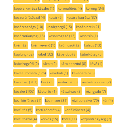
kopó alkatrész készlet
(1)
koronafűtés
(4)
korong
(34)
koszorú fűtőszál
(4)
kosár
(9)
kosáralkatrész
(37)
kosárcsapágy
(10)
kosárgörgő
(15)
kosárkerék
(21)
kosárműanyag
(18)
kosárrögzítő
(13)
kosársín
(1)
krém
(2)
krémkeverő
(1)
krómozott
(2)
kulacs
(13)
kuplung
(52)
kábel
(32)
kábeldob
(8)
kábelköteg
(5)
kábelrögzítő
(2)
kárpit
(2)
kárpit tisztító
(8)
kávé
(1)
kávéautomata
(176)
kávébab
(1)
kávédaráló
(3)
kávéfőző
(207)
kés
(73)
késtartó
(33)
késtartó csavar
(2)
készlet
(106)
kétkörös
(1)
kétszintes
(3)
kézi gyalu
(7)
kézi körfűrész
(1)
kézimixer
(31)
kézi porszívó
(79)
kör
(4)
körfütés
(5)
körfűtőbetét
(4)
kör fűtőbetét
(4)
körfűtőszál
(4)
körkés
(15)
kötél
(11)
központi egység
(7)