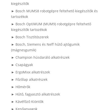
kiegészítők
► Bosch MUMS8 robotgépre feltehető kiegészítők és
tartozékok
► Bosch OptiMUM (MUM9) robotgépre feltehető
kiegészítők tartozékok
► Bosch Tisztítószerek
► Bosch, Siemens és Neff hűtő ajtógumik
(mágnesgumik)
► Champion húsdaráló alkatrészek
► Csapágyak
► ErgoMixx alkatrészek
► Főzőlap alkatrészek
► Hőmérők
► Hűtő, fagyasztó alkatrészek
► Kávéfőző Kiöntők
► Kenőanyagok