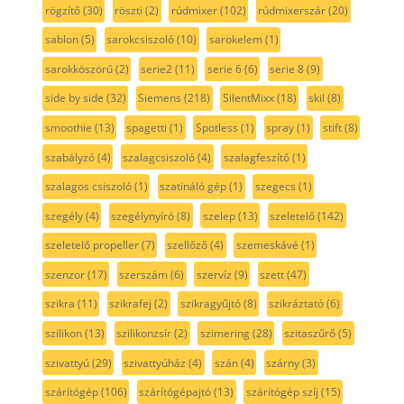
rögzítő
(30)
röszti
(2)
rúdmixer
(102)
rúdmixerszár
(20)
sablon
(5)
sarokcsiszoló
(10)
sarokelem
(1)
sarokköszörű
(2)
serie2
(11)
serie 6
(6)
serie 8
(9)
side by side
(32)
Siemens
(218)
SilentMixx
(18)
skil
(8)
smoothie
(13)
spagetti
(1)
Spotless
(1)
spray
(1)
stift
(8)
szabályzó
(4)
szalagcsiszoló
(4)
szalagfeszítő
(1)
szalagos csiszoló
(1)
szatináló gép
(1)
szegecs
(1)
szegély
(4)
szegélynyíró
(8)
szelep
(13)
szeletelő
(142)
szeletelő propeller
(7)
szellőző
(4)
szemeskávé
(1)
szenzor
(17)
szerszám
(6)
szervíz
(9)
szett
(47)
szikra
(11)
szikrafej
(2)
szikragyűjtó
(8)
szikráztató
(6)
szilikon
(13)
szilikonzsír
(2)
szimering
(28)
szitaszűrő
(5)
szivattyú
(29)
szivattyúház
(4)
szán
(4)
szárny
(3)
szárítógép
(106)
szárítógépajtó
(13)
szárítógép szíj
(15)