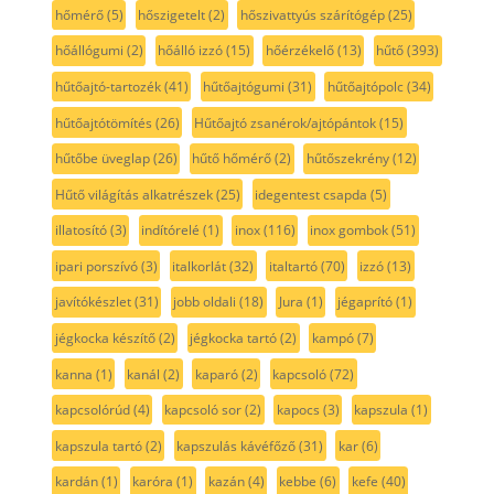
hőmérő
(5)
hőszigetelt
(2)
hőszivattyús szárítógép
(25)
hőállógumi
(2)
hőálló izzó
(15)
hőérzékelő
(13)
hűtő
(393)
hűtőajtó-tartozék
(41)
hűtőajtógumi
(31)
hűtőajtópolc
(34)
hűtőajtótömítés
(26)
Hűtőajtó zsanérok/ajtópántok
(15)
hűtőbe üveglap
(26)
hűtő hőmérő
(2)
hűtőszekrény
(12)
Hűtő világítás alkatrészek
(25)
idegentest csapda
(5)
illatosító
(3)
indítórelé
(1)
inox
(116)
inox gombok
(51)
ipari porszívó
(3)
italkorlát
(32)
italtartó
(70)
izzó
(13)
javítókészlet
(31)
jobb oldali
(18)
Jura
(1)
jégaprító
(1)
jégkocka készítő
(2)
jégkocka tartó
(2)
kampó
(7)
kanna
(1)
kanál
(2)
kaparó
(2)
kapcsoló
(72)
kapcsolórúd
(4)
kapcsoló sor
(2)
kapocs
(3)
kapszula
(1)
kapszula tartó
(2)
kapszulás kávéfőző
(31)
kar
(6)
kardán
(1)
karóra
(1)
kazán
(4)
kebbe
(6)
kefe
(40)