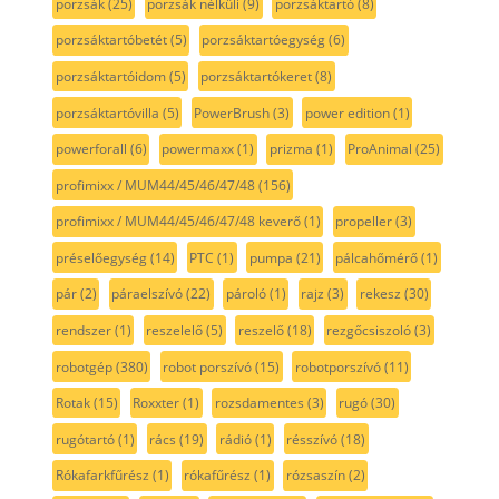
porzsák
(25)
porzsák nélküli
(9)
porzsáktartó
(8)
porzsáktartóbetét
(5)
porzsáktartóegység
(6)
porzsáktartóidom
(5)
porzsáktartókeret
(8)
porzsáktartóvilla
(5)
PowerBrush
(3)
power edition
(1)
powerforall
(6)
powermaxx
(1)
prizma
(1)
ProAnimal
(25)
profimixx / MUM44/45/46/47/48
(156)
profimixx / MUM44/45/46/47/48 keverő
(1)
propeller
(3)
préselőegység
(14)
PTC
(1)
pumpa
(21)
pálcahőmérő
(1)
pár
(2)
páraelszívó
(22)
pároló
(1)
rajz
(3)
rekesz
(30)
rendszer
(1)
reszelelő
(5)
reszelő
(18)
rezgőcsiszoló
(3)
robotgép
(380)
robot porszívó
(15)
robotporszívó
(11)
Rotak
(15)
Roxxter
(1)
rozsdamentes
(3)
rugó
(30)
rugótartó
(1)
rács
(19)
rádió
(1)
résszívó
(18)
Rókafarkfűrész
(1)
rókafűrész
(1)
rózsaszín
(2)