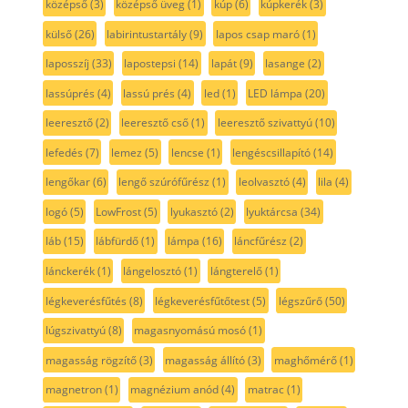
középső
(3)
középső üveg
(1)
kúp
(6)
kúpkerék
(3)
külső
(26)
labirintustartály
(9)
lapos csap maró
(1)
laposszíj
(33)
lapostepsi
(14)
lapát
(9)
lasange
(2)
lassúprés
(4)
lassú prés
(4)
led
(1)
LED lámpa
(20)
leeresztő
(2)
leeresztő cső
(1)
leeresztő szivattyú
(10)
lefedés
(7)
lemez
(5)
lencse
(1)
lengéscsillapító
(14)
lengőkar
(6)
lengő szúrófűrész
(1)
leolvasztó
(4)
lila
(4)
logó
(5)
LowFrost
(5)
lyukasztó
(2)
lyuktárcsa
(34)
láb
(15)
lábfürdő
(1)
lámpa
(16)
láncfűrész
(2)
lánckerék
(1)
lángelosztó
(1)
lángterelő
(1)
légkeverésfűtés
(8)
légkeverésfűtőtest
(5)
légszűrő
(50)
lúgszivattyú
(8)
magasnyomású mosó
(1)
magasság rögzítő
(3)
magasság állító
(3)
maghőmérő
(1)
magnetron
(1)
magnézium anód
(4)
matrac
(1)