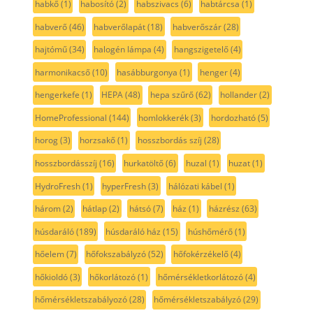
habkő
(1)
habosító
(2)
habszivacs
(6)
habtárcsa
(1)
habverő
(46)
habverőlapát
(18)
habverőszár
(28)
hajtómű
(34)
halogén lámpa
(4)
hangszigetelő
(4)
harmonikacső
(10)
hasábburgonya
(1)
henger
(4)
hengerkefe
(1)
HEPA
(48)
hepa szűrő
(62)
hollander
(2)
HomeProfessional
(144)
homlokkerék
(3)
hordozható
(5)
horog
(3)
horzsakő
(1)
hosszbordás szíj
(28)
hosszbordásszíj
(16)
hurkatöltő
(6)
huzal
(1)
huzat
(1)
HydroFresh
(1)
hyperFresh
(3)
hálózati kábel
(1)
három
(2)
hátlap
(2)
hátsó
(7)
ház
(1)
házrész
(63)
húsdaráló
(189)
húsdaráló ház
(15)
húshőmérő
(1)
hőelem
(7)
hőfokszabályzó
(52)
hőfokérzékelő
(4)
hőkioldó
(3)
hőkorlátozó
(1)
hőmérsékletkorlátozó
(4)
hőmérsékletszabályozó
(28)
hőmérsékletszabályzó
(29)