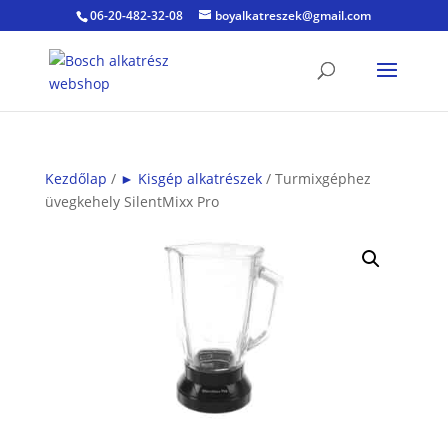
06-20-482-32-08
boyalkatreszek@gmail.com
Kezdőlap
/
► Kisgép alkatrészek
/ Turmixgéphez
üvegkehely SilentMixx Pro