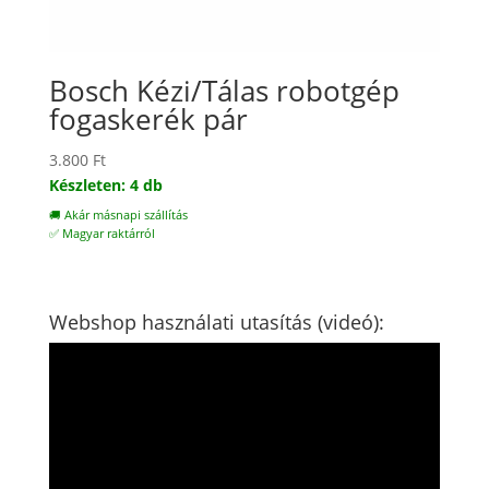
Bosch Kézi/Tálas robotgép
fogaskerék pár
3.800
Ft
Készleten: 4 db
🚚 Akár másnapi szállítás
✅ Magyar raktárról
Webshop használati utasítás (videó):
Videólejátszó