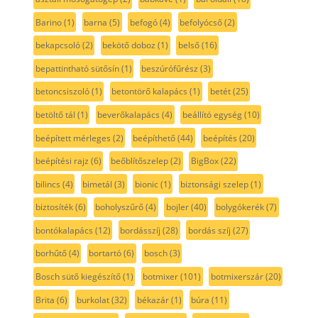
Barino
(1)
barna
(5)
befogó
(4)
befolyócső
(2)
bekapcsoló
(2)
bekötő doboz
(1)
belső
(16)
bepattintható sütősín
(1)
beszúrófűrész
(3)
betoncsiszoló
(1)
betontörő kalapács
(1)
betét
(25)
betöltő tál
(1)
beverőkalapács
(4)
beállító egység
(10)
beépített mérleges
(2)
beépíthető
(44)
beépítés
(20)
beépítési rajz
(6)
beőblítőszelep
(2)
BigBox
(22)
bilincs
(4)
bimetál
(3)
bionic
(1)
biztonsági szelep
(1)
biztosíték
(6)
boholyszűrő
(4)
bojler
(40)
bolygókerék
(7)
bontókalapács
(12)
bordásszíj
(28)
bordás szíj
(27)
borhűtő
(4)
bortartó
(6)
bosch
(3)
Bosch sütő kiegészítő
(1)
botmixer
(101)
botmixerszár
(20)
Brita
(6)
burkolat
(32)
békazár
(1)
búra
(11)