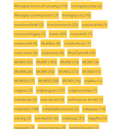
Mosógép leeresztő szivattyú
(10)
mosógépszelep
(2)
Mosógép szivattyúszűrő
(7)
mosógép szíj
(16)
mosószerfedél
(2)
mosószertartó
(25)
mosószárító
(5)
mosószárítógép
(1)
motor
(69)
motorkefe
(7)
motorvédő
(9)
MultiBox
(4)
multifunkciós
(1)
multi mixer
(6)
multimixer
(6)
MultiTalent8
(29)
MUM4
(92)
MUM5
(185)
MUM6
(14)
MUM7
(4)
MUM8
(26)
MUM9
(92)
MUMS2
(72)
MUMS4
(1)
MUMS6
(37)
MUMS8
(28)
MUMX
(16)
myMixx
(1)
mágnes
(2)
mágnesgumi
(27)
mágnesszelep
(7)
mákdaráló
(4)
mák daráló
(2)
méhviaszos kendő
(1)
mélyhűtő
(108)
mélyhűtőleolvasztó
(2)
mélytepsi
(13)
mérleg
(2)
mérőpohár
(6)
műanyag
(31)
nagyflex
(5)
nagykefe
(7)
narancssárga
(3)
nedvesköszörű
(1)