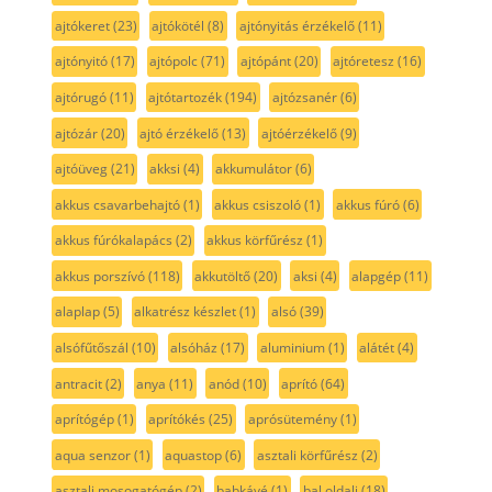
ajtókeret
(23)
ajtókötél
(8)
ajtónyitás érzékelő
(11)
ajtónyitó
(17)
ajtópolc
(71)
ajtópánt
(20)
ajtóretesz
(16)
ajtórugó
(11)
ajtótartozék
(194)
ajtózsanér
(6)
ajtózár
(20)
ajtó érzékelő
(13)
ajtóérzékelő
(9)
ajtóüveg
(21)
akksi
(4)
akkumulátor
(6)
akkus csavarbehajtó
(1)
akkus csiszoló
(1)
akkus fúró
(6)
akkus fúrókalapács
(2)
akkus körfűrész
(1)
akkus porszívó
(118)
akkutöltő
(20)
aksi
(4)
alapgép
(11)
alaplap
(5)
alkatrész készlet
(1)
alsó
(39)
alsófűtőszál
(10)
alsóház
(17)
aluminium
(1)
alátét
(4)
antracit
(2)
anya
(11)
anód
(10)
aprító
(64)
aprítógép
(1)
aprítókés
(25)
aprósütemény
(1)
aqua senzor
(1)
aquastop
(6)
asztali körfűrész
(2)
asztali mosogatógép
(2)
babkávé
(1)
bal oldali
(18)