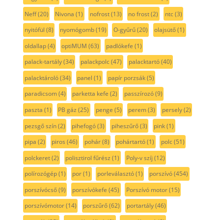
Neff
(20)
Nivona
(1)
nofrost
(13)
no frost
(2)
ntc
(3)
nyitófül
(8)
nyomógomb
(19)
O-gyűrű
(20)
olajsütő
(1)
oldallap
(4)
optiMUM
(63)
padlókefe
(1)
palack-tartály
(34)
palackpolc
(47)
palacktartó
(40)
palacktároló
(34)
panel
(1)
papír porzsák
(5)
paradicsom
(4)
parketta kefe
(2)
passzírozó
(9)
paszta
(1)
PB gáz
(25)
penge
(5)
perem
(3)
persely
(2)
pezsgő szín
(2)
pihefogó
(3)
piheszűrő
(3)
pink
(1)
pipa
(2)
piros
(46)
pohár
(8)
pohártartó
(1)
polc
(51)
polckeret
(2)
polisztirol fűrész
(1)
Poly-v szíj
(12)
polírozógép
(1)
por
(1)
porleválasztó
(1)
porszívó
(454)
porszívócső
(9)
porszívókefe
(45)
Porszívó motor
(15)
porszívómotor
(14)
porszűrő
(62)
portartály
(46)