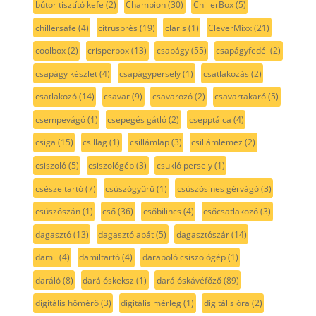
bútor tisztító kefe
(2)
Champion
(30)
ChillerBox
(5)
chillersafe
(4)
citrusprés
(19)
claris
(1)
CleverMixx
(21)
coolbox
(2)
crisperbox
(13)
csapágy
(55)
csapágyfedél
(2)
csapágy készlet
(4)
csapágypersely
(1)
csatlakozás
(2)
csatlakozó
(14)
csavar
(9)
csavarozó
(2)
csavartakaró
(5)
csempevágó
(1)
csepegés gátló
(2)
csepptálca
(4)
csiga
(15)
csillag
(1)
csillámlap
(3)
csillámlemez
(2)
csiszoló
(5)
csiszológép
(3)
csukló persely
(1)
csésze tartó
(7)
csúszógyűrű
(1)
csúszósines gérvágó
(3)
csúszószán
(1)
cső
(36)
csőbilincs
(4)
csőcsatlakozó
(3)
dagasztó
(13)
dagasztólapát
(5)
dagasztószár
(14)
damil
(4)
damiltartó
(4)
daraboló csiszológép
(1)
daráló
(8)
darálóskeksz
(1)
darálóskávéfőző
(89)
digitális hőmérő
(3)
digitális mérleg
(1)
digitális óra
(2)