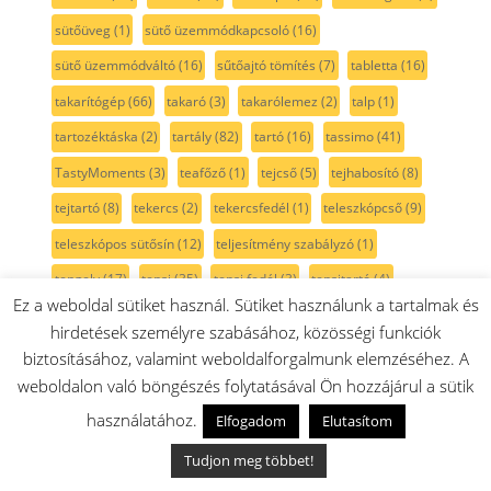
sütőüveg
(1)
sütő üzemmódkapcsoló
(16)
sütő üzemmódváltó
(16)
sűtőajtó tömítés
(7)
tabletta
(16)
takarítógép
(66)
takaró
(3)
takarólemez
(2)
talp
(1)
tartozéktáska
(2)
tartály
(82)
tartó
(16)
tassimo
(41)
TastyMoments
(3)
teafőző
(1)
tejcső
(5)
tejhabosító
(8)
tejtartó
(8)
tekercs
(2)
tekercsfedél
(1)
teleszkópcső
(9)
teleszkópos sütősín
(12)
teljesítmény szabályzó
(1)
tengely
(17)
tepsi
(35)
tepsi fedél
(3)
tepsitartó
(4)
Ez a weboldal sütiket használ. Sütiket használunk a tartalmak és
termoelem
(7)
termosztát
(18)
tető
(20)
textil porzsák
(2)
hirdetések személyre szabásához, közösségi funkciók
tisztavízcső
(2)
tisztító
(18)
tisztítószer
(31)
To Go
(3)
biztosításához, valamint weboldalforgalmunk elemzéséhez. A
weboldalon való böngészés folytatásával Ön hozzájárul a sütik
ToGo pohár
(14)
tojástartó
(2)
toldócső
(7)
tolóka
(11)
használatához.
Elfogadom
Elutasítom
tolókar
(3)
transzformátor
(4)
Tronic
(37)
Tronic bojler
(39)
turbókefe
(38)
turmix
(70)
tál
(44)
Tudjon meg többet!