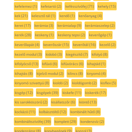
kefelemez
(1)
kefetartó
(2)
kefésszívófej
(71)
kehely
(15)
kek
(21)
kelesztő tál
(1)
kendő
(1)
kenőanyag
(4)
keret
(17)
kerámia
(3)
kerámialap
(9)
kerámiaszelep
(2)
kerék
(28)
keskeny
(1)
keskeny tepsi
(2)
keverőgép
(1)
keverőlapát
(4)
keverőszár
(15)
keverőtál
(16)
kezelő
(2)
kezelő modul
(3)
kidobó
(3)
kiegészítő
(7)
kifolyó
(8)
kifolyócső
(13)
kifúvó
(6)
kifúvórács
(6)
kihajtád
(1)
kihajtás
(8)
kijelző modul
(2)
kilincs
(8)
kinyomó
(4)
kinyomó szivattyú
(8)
kioldó
(2)
kioldógomb
(2)
kisflex
(5)
kisgép
(12)
kisgépek
(39)
kiskefe
(11)
kiskerék
(17)
kis sarokköszörű
(2)
kisállatszőr
(6)
kiöntő
(13)
kockázó
(11)
kolbásztöltő
(12)
kombinált hűtő
(8)
kombináltszívófej
(39)
komplett
(29)
kondenzvíz
(2)
kondenzátor
(8)
konyhagépek
(9)
konzol
(3)