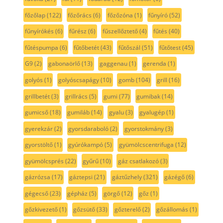
főzőlap
(122)
főzőrács
(6)
főzőzóna
(1)
fűnyíró
(52)
fűnyírókés
(6)
fűrész
(6)
fűszellőztető
(4)
fűtés
(40)
fűtéspumpa
(6)
fűtőbetét
(43)
fűtőszál
(51)
fűtőtest
(45)
G9
(2)
gabonaörlő
(13)
gaggenau
(1)
gerenda
(1)
golyós
(1)
golyóscsapágy
(10)
gomb
(104)
grill
(16)
grillbetét
(3)
grillrács
(5)
gumi
(77)
gumibak
(14)
gumicső
(18)
gumiláb
(14)
gyalu
(3)
gyalugép
(1)
gyerekzár
(2)
gyorsdaraboló
(2)
gyorstokmány
(3)
gyorstöltő
(1)
gyúrókampó
(5)
gyümölcscentrifuga
(12)
gyümölcsprés
(22)
gyűrű
(10)
gáz csatlakozó
(3)
gázrózsa
(17)
gáztepsi
(21)
gáztűzhely
(321)
gázégő
(6)
gégecső
(23)
gépház
(5)
görgő
(12)
gőz
(1)
gőzkivezető
(1)
gőzsütő
(33)
gőzterelő
(2)
gőzállomás
(1)