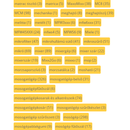
matrac tiszító
(3)
matrica
(5)
MaxoMixx
(38)
MC8
(35)
MCM
(98)
mechanika
(1)
meghajtó
(8)
meghajtószíj
(39)
melitta
(1)
metélt
(1)
MFW3xxx
(6)
mfw6xxx
(31)
MFW45XXX
(24)
mfws4
(5)
MFWS6
(9)
Miele
(1)
mikrofilter
(47)
mikrohullámú sütő
(41)
mikroszűrő
(51)
mikró
(69)
mixer
(89)
mixergép
(6)
mixer szár
(22)
mixerszár
(19)
Mixx2Go
(6)
mixxo
(1)
mop
(2)
morzsaporszívó
(3)
morzsatálca
(2)
mosható
(21)
mosogatógép
(326)
mosogatógép-belső
(31)
mosogatógépfűtőszál
(6)
mosogatógépkosarak és alkatrészeik
(74)
mosogatógépkosár
(51)
mosogatógép szűrőkészlet
(3)
mosogatógép szűrőszett
(3)
mosógép
(298)
mosógépablakgumi
(9)
mosógép fűtőszál
(17)