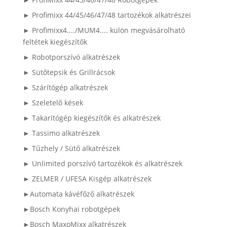
► Profimixx 44/45/46/47/48 tartozékok alkatrészei
► Profimixx4..../MUM4.... külön megvásárolható
feltétek kiegészítők
► Robotporszívó alkatrészek
► Sütőtepsik és Grillrácsok
► Szárítógép alkatrészek
► Szeletelő kések
► Takarítógép kiegészítők és alkatrészek
► Tassimo alkatrészek
► Tűzhely / Sütő alkatrészek
► Unlimited porszívó tartozékok és alkatrészek
► ZELMER / UFESA Kisgép alkatrészek
►Automata kávéfőző alkatrészek
►Bosch Konyhai robotgépek
►Bosch MaxoMixx alkatrészek