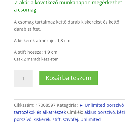
✓ akár a következő munkanapon megérkezhet
a csomag
A csomag tartalmaz kettő darab kiskerekst és kettő
darab stiftet.
A kiskerék átmérője: 1,3 cm
A stift hossza: 1,9 cm
Csak 2 maradt készleten
Turbófej
Kosárba teszem
kiskerék
pár
Unlimited
9
Cikkszám:
17008597
Kategória:
► Unlimited porszívó
/
tartozékok és alkatrészek
Címkék:
akkus porszívó
,
kézi
10
porszívó
,
kiskerék
,
stift
,
szívófej
,
Unlimited
porszívóhoz
(2db
kiskerék+2db