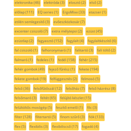
elektronika
(46)
elektróda
(3)
elosztó
(2)
első
(2)
előlap
(111)
EQ series
(1)
ErgoMixx
(33)
etazser
(1)
etilén semlegesítő
(3)
evőeszközkosár
(7)
excenter csiszoló
(7)
extra mélytepsi
(2)
ezüst
(45)
ezüstlap
(2)
fagyasztó
(152)
fagylalt
(4)
fagylaltkészítő
(6)
fal csiszoló
(1)
falhoronymaró
(1)
falitartó
(3)
fali töltő
(2)
falmaró
(1)
fedeles
(1)
fedél
(158)
fehér
(215)
fehér gombok
(49)
fejező fűrész
(1)
fekete
(194)
fekete gombok
(19)
felfüggesztés
(2)
felmosó
(5)
felső
(36)
felsőfűtőszál
(12)
felsőház
(7)
felső házrész
(8)
felsőmaró
(3)
feltét
(65)
felújító készlet
(15)
felültöltős mosógép
(5)
feszítő emelő
(1)
filc
(3)
filter
(128)
filtertartó
(5)
finom szűrő
(3)
fiók
(133)
flex
(5)
flexibilis
(3)
flexibiliscső
(17)
fogadó
(4)