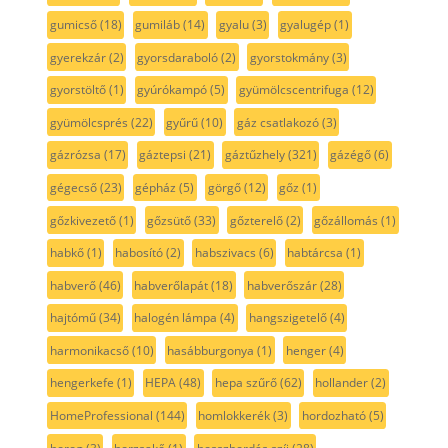
gumicső
(18)
gumiláb
(14)
gyalu
(3)
gyalugép
(1)
gyerekzár
(2)
gyorsdaraboló
(2)
gyorstokmány
(3)
gyorstöltő
(1)
gyúrókampó
(5)
gyümölcscentrifuga
(12)
gyümölcsprés
(22)
gyűrű
(10)
gáz csatlakozó
(3)
gázrózsa
(17)
gáztepsi
(21)
gáztűzhely
(321)
gázégő
(6)
gégecső
(23)
gépház
(5)
görgő
(12)
gőz
(1)
gőzkivezető
(1)
gőzsütő
(33)
gőzterelő
(2)
gőzállomás
(1)
habkő
(1)
habosító
(2)
habszivacs
(6)
habtárcsa
(1)
habverő
(46)
habverőlapát
(18)
habverőszár
(28)
hajtómű
(34)
halogén lámpa
(4)
hangszigetelő
(4)
harmonikacső
(10)
hasábburgonya
(1)
henger
(4)
hengerkefe
(1)
HEPA
(48)
hepa szűrő
(62)
hollander
(2)
HomeProfessional
(144)
homlokkerék
(3)
hordozható
(5)