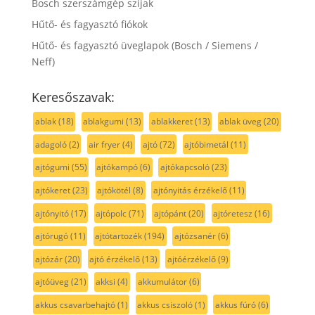
Bosch szerszámgép szíjak
Hűtő- és fagyasztó fiókok
Hűtő- és fagyasztó üveglapok (Bosch / Siemens /
Neff)
Keresőszavak:
ablak
(18)
ablakgumi
(13)
ablakkeret
(13)
ablak üveg
(20)
adagoló
(2)
air fryer
(4)
ajtó
(72)
ajtóbimetál
(11)
ajtógumi
(55)
ajtókampó
(6)
ajtókapcsoló
(23)
ajtókeret
(23)
ajtókötél
(8)
ajtónyitás érzékelő
(11)
ajtónyitó
(17)
ajtópolc
(71)
ajtópánt
(20)
ajtóretesz
(16)
ajtórugó
(11)
ajtótartozék
(194)
ajtózsanér
(6)
ajtózár
(20)
ajtó érzékelő
(13)
ajtóérzékelő
(9)
ajtóüveg
(21)
akksi
(4)
akkumulátor
(6)
akkus csavarbehajtó
(1)
akkus csiszoló
(1)
akkus fúró
(6)