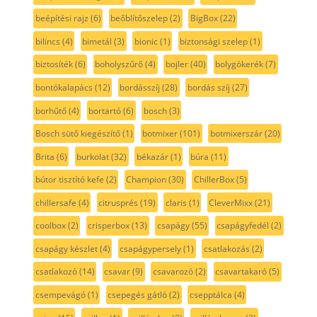
beépítési rajz
(6)
beőblítőszelep
(2)
BigBox
(22)
bilincs
(4)
bimetál
(3)
bionic
(1)
biztonsági szelep
(1)
biztosíték
(6)
boholyszűrő
(4)
bojler
(40)
bolygókerék
(7)
bontókalapács
(12)
bordásszíj
(28)
bordás szíj
(27)
borhűtő
(4)
bortartó
(6)
bosch
(3)
Bosch sütő kiegészítő
(1)
botmixer
(101)
botmixerszár
(20)
Brita
(6)
burkolat
(32)
békazár
(1)
búra
(11)
bútor tisztító kefe
(2)
Champion
(30)
ChillerBox
(5)
chillersafe
(4)
citrusprés
(19)
claris
(1)
CleverMixx
(21)
coolbox
(2)
crisperbox
(13)
csapágy
(55)
csapágyfedél
(2)
csapágy készlet
(4)
csapágypersely
(1)
csatlakozás
(2)
csatlakozó
(14)
csavar
(9)
csavarozó
(2)
csavartakaró
(5)
csempevágó
(1)
csepegés gátló
(2)
csepptálca
(4)