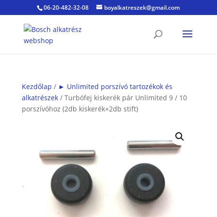
06-20-482-32-08
boyalkatreszek@gmail.com
Kezdőlap
/
► Unlimited porszívó tartozékok és
alkatrészek
/ Turbófej kiskerék pár Unlimited 9 / 10
porszívóhoz (2db kiskerék+2db stift)