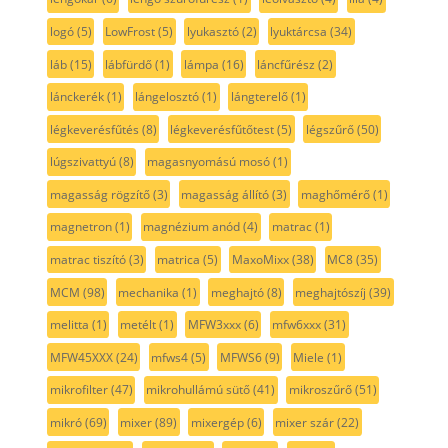
logó
(5)
LowFrost
(5)
lyukasztó
(2)
lyuktárcsa
(34)
láb
(15)
lábfürdő
(1)
lámpa
(16)
láncfűrész
(2)
lánckerék
(1)
lángelosztó
(1)
lángterelő
(1)
légkeverésfűtés
(8)
légkeverésfűtőtest
(5)
légszűrő
(50)
lúgszivattyú
(8)
magasnyomású mosó
(1)
magasság rögzítő
(3)
magasság állító
(3)
maghőmérő
(1)
magnetron
(1)
magnézium anód
(4)
matrac
(1)
matrac tiszító
(3)
matrica
(5)
MaxoMixx
(38)
MC8
(35)
MCM
(98)
mechanika
(1)
meghajtó
(8)
meghajtószíj
(39)
melitta
(1)
metélt
(1)
MFW3xxx
(6)
mfw6xxx
(31)
MFW45XXX
(24)
mfws4
(5)
MFWS6
(9)
Miele
(1)
mikrofilter
(47)
mikrohullámú sütő
(41)
mikroszűrő
(51)
mikró
(69)
mixer
(89)
mixergép
(6)
mixer szár
(22)