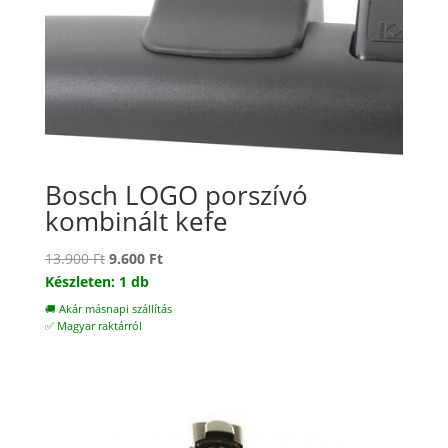
Bosch LOGO porszívó
kombinált kefe
Original
Current
13.900
Ft
9.600
Ft
price
price
Készleten: 1 db
was:
is:
🚚 Akár másnapi szállítás
13.900 Ft.
9.600 Ft.
✅ Magyar raktárról