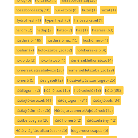
horog
(3)
horzsakő
(1)
hosszbordás szíj
(28)
hosszbordásszíj
(16)
hurkatöltő
(6)
huzal
(1)
huzat
(1)
HydroFresh
(1)
hyperFresh
(3)
hálózati kábel
(1)
három
(2)
hátlap
(2)
hátsó
(7)
ház
(1)
házrész
(63)
húsdaráló
(189)
húsdaráló ház
(15)
húshőmérő
(1)
hőelem
(7)
hőfokszabályzó
(52)
hőfokérzékelő
(4)
hőkioldó
(3)
hőkorlátozó
(1)
hőmérsékletkorlátozó
(4)
hőmérsékletszabályozó
(28)
hőmérsékletszabályzó
(29)
hőmérő
(5)
hőszigetelt
(2)
hőszivattyús szárítógép
(25)
hőállógumi
(2)
hőálló izzó
(15)
hőérzékelő
(13)
hűtő
(393)
hűtőajtó-tartozék
(41)
hűtőajtógumi
(31)
hűtőajtópolc
(34)
hűtőajtótömítés
(26)
Hűtőajtó zsanérok/ajtópántok
(15)
hűtőbe üveglap
(26)
hűtő hőmérő
(2)
hűtőszekrény
(12)
Hűtő világítás alkatrészek
(25)
idegentest csapda
(5)