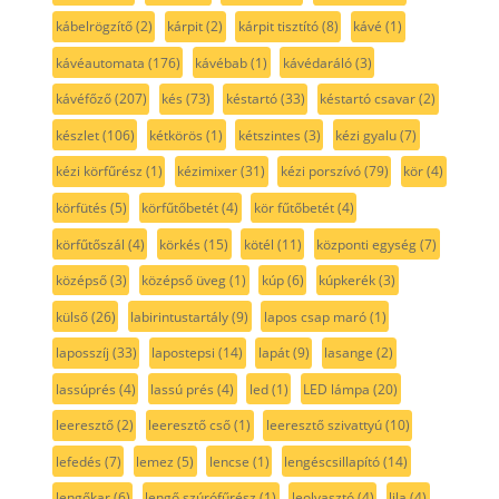
kábelrögzítő
(2)
kárpit
(2)
kárpit tisztító
(8)
kávé
(1)
kávéautomata
(176)
kávébab
(1)
kávédaráló
(3)
kávéfőző
(207)
kés
(73)
késtartó
(33)
késtartó csavar
(2)
készlet
(106)
kétkörös
(1)
kétszintes
(3)
kézi gyalu
(7)
kézi körfűrész
(1)
kézimixer
(31)
kézi porszívó
(79)
kör
(4)
körfütés
(5)
körfűtőbetét
(4)
kör fűtőbetét
(4)
körfűtőszál
(4)
körkés
(15)
kötél
(11)
központi egység
(7)
középső
(3)
középső üveg
(1)
kúp
(6)
kúpkerék
(3)
külső
(26)
labirintustartály
(9)
lapos csap maró
(1)
laposszíj
(33)
lapostepsi
(14)
lapát
(9)
lasange
(2)
lassúprés
(4)
lassú prés
(4)
led
(1)
LED lámpa
(20)
leeresztő
(2)
leeresztő cső
(1)
leeresztő szivattyú
(10)
lefedés
(7)
lemez
(5)
lencse
(1)
lengéscsillapító
(14)
lengőkar
(6)
lengő szúrófűrész
(1)
leolvasztó
(4)
lila
(4)