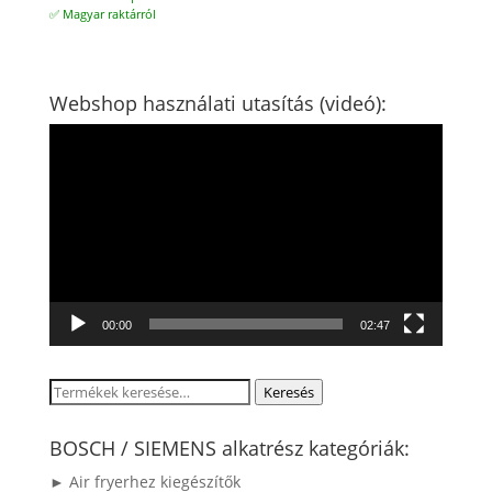
✅ Magyar raktárról
Webshop használati utasítás (videó):
Videólejátszó
00:00
02:47
Keresés
Keresés
a
következőre:
BOSCH / SIEMENS alkatrész kategóriák:
► Air fryerhez kiegészítők