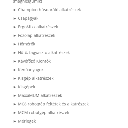
(mágnesgumik)
► Champion húsdaráló alkatrészek
► Csapágyak
► ErgoMixx alkatrészek
► Főzőlap alkatrészek
► Hőmérők
► Hűtő, fagyasztó alkatrészek
► Kávéfőző Kiöntők
► Kenőanyagok
► Kisgép alkatrészek
► Kisgépek
► MaxxiMUM alkatrészek
► MC8 robotgép feltétek és alkatrészek
► MCM robotgép alkatrészek
► Mérlegek