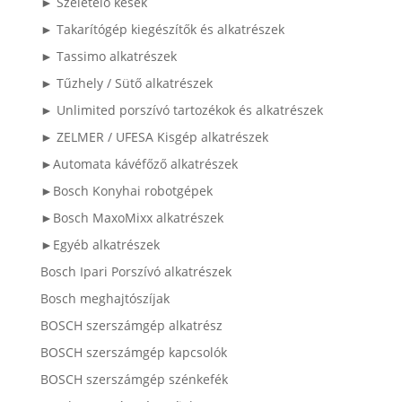
► Szeletelő kések
► Takarítógép kiegészítők és alkatrészek
► Tassimo alkatrészek
► Tűzhely / Sütő alkatrészek
► Unlimited porszívó tartozékok és alkatrészek
► ZELMER / UFESA Kisgép alkatrészek
►Automata kávéfőző alkatrészek
►Bosch Konyhai robotgépek
►Bosch MaxoMixx alkatrészek
►Egyéb alkatrészek
Bosch Ipari Porszívó alkatrészek
Bosch meghajtószíjak
BOSCH szerszámgép alkatrész
BOSCH szerszámgép kapcsolók
BOSCH szerszámgép szénkefék