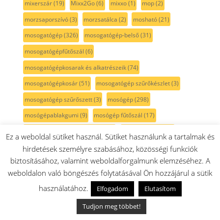
mixerszár
(19)
Mixx2Go
(6)
mixxo
(1)
mop
(2)
morzsaporszívó
(3)
morzsatálca
(2)
mosható
(21)
mosogatógép
(326)
mosogatógép-belső
(31)
mosogatógépfűtőszál
(6)
mosogatógépkosarak és alkatrészeik
(74)
mosogatógépkosár
(51)
mosogatógép szűrőkészlet
(3)
mosogatógép szűrőszett
(3)
mosógép
(298)
mosógépablakgumi
(9)
mosógép fűtőszál
(17)
Mosógép leeresztő szivattyú
(10)
mosógépszelep
(2)
Ez a weboldal sütiket használ. Sütiket használunk a tartalmak és
Mosógép szivattyúszűrő
(7)
mosógép szíj
(16)
hirdetések személyre szabásához, közösségi funkciók
biztosításához, valamint weboldalforgalmunk elemzéséhez. A
mosószerfedél
(2)
mosószertartó
(25)
mosószárító
(5)
weboldalon való böngészés folytatásával Ön hozzájárul a sütik
mosószárítógép
(1)
motor
(69)
motorkefe
(7)
használatához.
Elfogadom
Elutasítom
motorvédő
(9)
MultiBox
(4)
multifunkciós
(1)
Tudjon meg többet!
multi mixer
(6)
multimixer
(6)
MultiTalent8
(29)