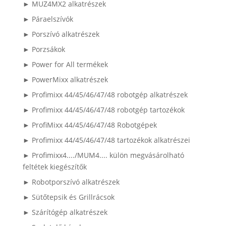
► MUZ4MX2 alkatrészek
► Páraelszívók
► Porszívó alkatrészek
► Porzsákok
► Power for All termékek
► PowerMixx alkatrészek
► Profimixx 44/45/46/47/48 robotgép alkatrészek
► Profimixx 44/45/46/47/48 robotgép tartozékok
► ProfiMixx 44/45/46/47/48 Robotgépek
► Profimixx 44/45/46/47/48 tartozékok alkatrészei
► Profimixx4..../MUM4.... külön megvásárolható
feltétek kiegészítők
► Robotporszívó alkatrészek
► Sütőtepsik és Grillrácsok
► Szárítógép alkatrészek