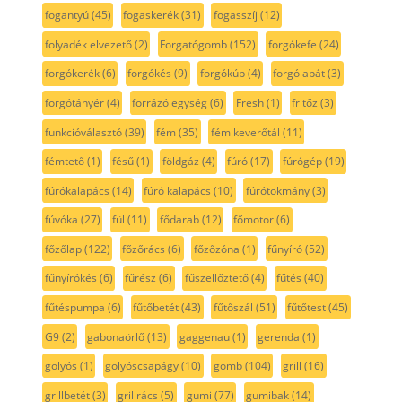
fogantyú
(45)
fogaskerék
(31)
fogasszíj
(12)
folyadék elvezető
(2)
Forgatógomb
(152)
forgókefe
(24)
forgókerék
(6)
forgókés
(9)
forgókúp
(4)
forgólapát
(3)
forgótányér
(4)
forrázó egység
(6)
Fresh
(1)
fritőz
(3)
funkcióválasztó
(39)
fém
(35)
fém keverőtál
(11)
fémtető
(1)
fésű
(1)
földgáz
(4)
fúró
(17)
fúrógép
(19)
fúrókalapács
(14)
fúró kalapács
(10)
fúrótokmány
(3)
fúvóka
(27)
fül
(11)
fődarab
(12)
főmotor
(6)
főzőlap
(122)
főzőrács
(6)
főzőzóna
(1)
fűnyíró
(52)
fűnyírókés
(6)
fűrész
(6)
fűszellőztető
(4)
fűtés
(40)
fűtéspumpa
(6)
fűtőbetét
(43)
fűtőszál
(51)
fűtőtest
(45)
G9
(2)
gabonaörlő
(13)
gaggenau
(1)
gerenda
(1)
golyós
(1)
golyóscsapágy
(10)
gomb
(104)
grill
(16)
grillbetét
(3)
grillrács
(5)
gumi
(77)
gumibak
(14)