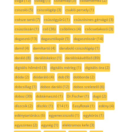
csiga
(15)
csillag
(1)
csillámlap
(3)
csillámlemez
(2)
csiszoló
(5)
csiszológép
(3)
csukló persely
(1)
csésze tartó
(7)
csúszógyűrű
(1)
csúszósines gérvágó
(3)
csúszószán
(1)
cső
(36)
csőbilincs
(4)
csőcsatlakozó
(3)
dagasztó
(13)
dagasztólapát
(5)
dagasztószár
(14)
damil
(4)
damiltartó
(4)
daraboló csiszológép
(1)
daráló
(8)
darálóskeksz
(1)
darálóskávéfőző
(89)
digitális hőmérő
(3)
digitális mérleg
(1)
digitális óra
(2)
dióda
(2)
diódaráló
(4)
dob
(9)
dobborda
(2)
dobcsillag
(1)
dobos daráló
(12)
dobos szeletelő
(6)
doboz
(30)
dobtámasztó
(1)
Dr.Fischer
(1)
dugó
(2)
díszcsík
(2)
díszléc
(1)
E14
(1)
EasyRotak
(1)
edény
(4)
edénytartórács
(6)
egyenecsiszoló
(1)
egykörös
(1)
egyszintes
(2)
egység
(1)
elektromos kefe
(3)