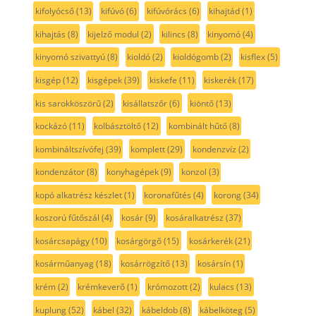
kifolyócső
(13)
kifúvó
(6)
kifúvórács
(6)
kihajtád
(1)
kihajtás
(8)
kijelző modul
(2)
kilincs
(8)
kinyomó
(4)
kinyomó szivattyú
(8)
kioldó
(2)
kioldógomb
(2)
kisflex
(5)
kisgép
(12)
kisgépek
(39)
kiskefe
(11)
kiskerék
(17)
kis sarokköszörű
(2)
kisállatszőr
(6)
kiöntő
(13)
kockázó
(11)
kolbásztöltő
(12)
kombinált hűtő
(8)
kombináltszívófej
(39)
komplett
(29)
kondenzvíz
(2)
kondenzátor
(8)
konyhagépek
(9)
konzol
(3)
kopó alkatrész készlet
(1)
koronafűtés
(4)
korong
(34)
koszorú fűtőszál
(4)
kosár
(9)
kosáralkatrész
(37)
kosárcsapágy
(10)
kosárgörgő
(15)
kosárkerék
(21)
kosárműanyag
(18)
kosárrögzítő
(13)
kosársín
(1)
krém
(2)
krémkeverő
(1)
krómozott
(2)
kulacs
(13)
kuplung
(52)
kábel
(32)
kábeldob
(8)
kábelköteg
(5)