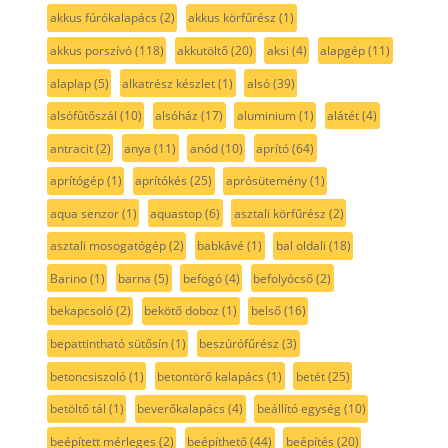
akkus fúrókalapács
(2)
akkus körfűrész
(1)
akkus porszívó
(118)
akkutöltő
(20)
aksi
(4)
alapgép
(11)
alaplap
(5)
alkatrész készlet
(1)
alsó
(39)
alsófűtőszál
(10)
alsóház
(17)
aluminium
(1)
alátét
(4)
antracit
(2)
anya
(11)
anód
(10)
aprító
(64)
aprítógép
(1)
aprítókés
(25)
aprósütemény
(1)
aqua senzor
(1)
aquastop
(6)
asztali körfűrész
(2)
asztali mosogatógép
(2)
babkávé
(1)
bal oldali
(18)
Barino
(1)
barna
(5)
befogó
(4)
befolyócső
(2)
bekapcsoló
(2)
bekötő doboz
(1)
belső
(16)
bepattintható sütősín
(1)
beszúrófűrész
(3)
betoncsiszoló
(1)
betontörő kalapács
(1)
betét
(25)
betöltő tál
(1)
beverőkalapács
(4)
beállító egység
(10)
beépített mérleges
(2)
beépíthető
(44)
beépítés
(20)