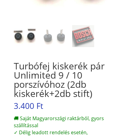
Turbófej kiskerék pár
Unlimited 9 / 10
porszívóhoz (2db
kiskerék+2db stift)
3.400
Ft
🚚 Saját Magyarországi raktárból, gyors
szállítással
✓ Délig leadott rendelés esetén,