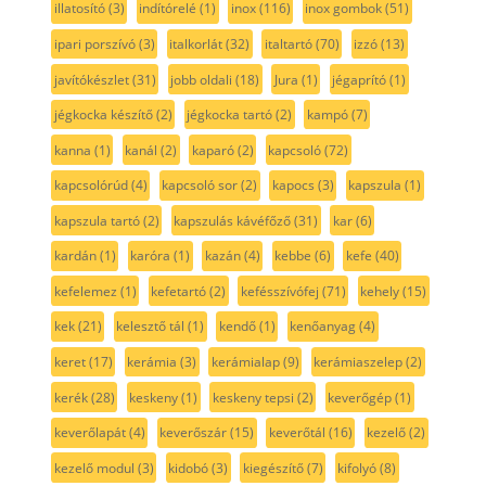
illatosító
(3)
indítórelé
(1)
inox
(116)
inox gombok
(51)
ipari porszívó
(3)
italkorlát
(32)
italtartó
(70)
izzó
(13)
javítókészlet
(31)
jobb oldali
(18)
Jura
(1)
jégaprító
(1)
jégkocka készítő
(2)
jégkocka tartó
(2)
kampó
(7)
kanna
(1)
kanál
(2)
kaparó
(2)
kapcsoló
(72)
kapcsolórúd
(4)
kapcsoló sor
(2)
kapocs
(3)
kapszula
(1)
kapszula tartó
(2)
kapszulás kávéfőző
(31)
kar
(6)
kardán
(1)
karóra
(1)
kazán
(4)
kebbe
(6)
kefe
(40)
kefelemez
(1)
kefetartó
(2)
kefésszívófej
(71)
kehely
(15)
kek
(21)
kelesztő tál
(1)
kendő
(1)
kenőanyag
(4)
keret
(17)
kerámia
(3)
kerámialap
(9)
kerámiaszelep
(2)
kerék
(28)
keskeny
(1)
keskeny tepsi
(2)
keverőgép
(1)
keverőlapát
(4)
keverőszár
(15)
keverőtál
(16)
kezelő
(2)
kezelő modul
(3)
kidobó
(3)
kiegészítő
(7)
kifolyó
(8)