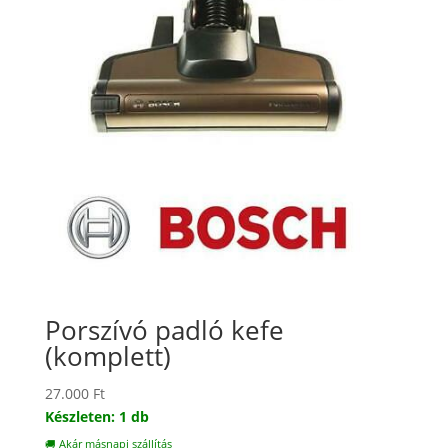
Porszívó padló kefe
(komplett)
27.000
Ft
Készleten: 1 db
🚚 Akár másnapi szállítás