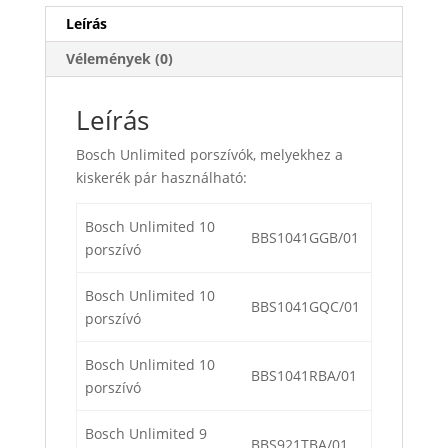
stift)
Leírás
mennyiség
Vélemények (0)
Leírás
Bosch Unlimited porszívók, melyekhez a
kiskerék pár használható:
Bosch Unlimited 10
BBS1041GGB/01
porszívó
Bosch Unlimited 10
BBS1041GQC/01
porszívó
Bosch Unlimited 10
BBS1041RBA/01
porszívó
Bosch Unlimited 9
BBS921TBA/01