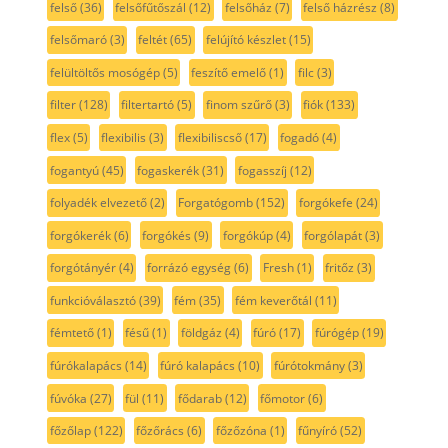
felső
(36)
felsőfűtőszál
(12)
felsőház
(7)
felső házrész
(8)
felsőmaró
(3)
feltét
(65)
felújító készlet
(15)
felültöltős mosógép
(5)
feszítő emelő
(1)
filc
(3)
filter
(128)
filtertartó
(5)
finom szűrő
(3)
fiók
(133)
flex
(5)
flexibilis
(3)
flexibiliscső
(17)
fogadó
(4)
fogantyú
(45)
fogaskerék
(31)
fogasszíj
(12)
folyadék elvezető
(2)
Forgatógomb
(152)
forgókefe
(24)
forgókerék
(6)
forgókés
(9)
forgókúp
(4)
forgólapát
(3)
forgótányér
(4)
forrázó egység
(6)
Fresh
(1)
fritőz
(3)
funkcióválasztó
(39)
fém
(35)
fém keverőtál
(11)
fémtető
(1)
fésű
(1)
földgáz
(4)
fúró
(17)
fúrógép
(19)
fúrókalapács
(14)
fúró kalapács
(10)
fúrótokmány
(3)
fúvóka
(27)
fül
(11)
fődarab
(12)
főmotor
(6)
főzőlap
(122)
főzőrács
(6)
főzőzóna
(1)
fűnyíró
(52)