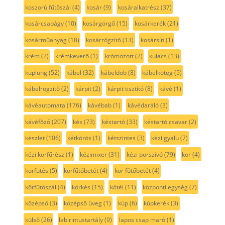
koszorú fűtőszál
(4)
kosár
(9)
kosáralkatrész
(37)
kosárcsapágy
(10)
kosárgörgő
(15)
kosárkerék
(21)
kosárműanyag
(18)
kosárrögzítő
(13)
kosársín
(1)
krém
(2)
krémkeverő
(1)
krómozott
(2)
kulacs
(13)
kuplung
(52)
kábel
(32)
kábeldob
(8)
kábelköteg
(5)
kábelrögzítő
(2)
kárpit
(2)
kárpit tisztító
(8)
kávé
(1)
kávéautomata
(176)
kávébab
(1)
kávédaráló
(3)
kávéfőző
(207)
kés
(73)
késtartó
(33)
késtartó csavar
(2)
készlet
(106)
kétkörös
(1)
kétszintes
(3)
kézi gyalu
(7)
kézi körfűrész
(1)
kézimixer
(31)
kézi porszívó
(79)
kör
(4)
körfütés
(5)
körfűtőbetét
(4)
kör fűtőbetét
(4)
körfűtőszál
(4)
körkés
(15)
kötél
(11)
központi egység
(7)
középső
(3)
középső üveg
(1)
kúp
(6)
kúpkerék
(3)
külső
(26)
labirintustartály
(9)
lapos csap maró
(1)