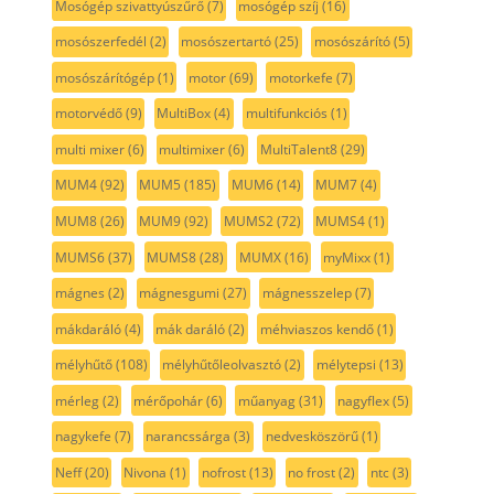
Mosógép szivattyúszűrő
(7)
mosógép szíj
(16)
mosószerfedél
(2)
mosószertartó
(25)
mosószárító
(5)
mosószárítógép
(1)
motor
(69)
motorkefe
(7)
motorvédő
(9)
MultiBox
(4)
multifunkciós
(1)
multi mixer
(6)
multimixer
(6)
MultiTalent8
(29)
MUM4
(92)
MUM5
(185)
MUM6
(14)
MUM7
(4)
MUM8
(26)
MUM9
(92)
MUMS2
(72)
MUMS4
(1)
MUMS6
(37)
MUMS8
(28)
MUMX
(16)
myMixx
(1)
mágnes
(2)
mágnesgumi
(27)
mágnesszelep
(7)
mákdaráló
(4)
mák daráló
(2)
méhviaszos kendő
(1)
mélyhűtő
(108)
mélyhűtőleolvasztó
(2)
mélytepsi
(13)
mérleg
(2)
mérőpohár
(6)
műanyag
(31)
nagyflex
(5)
nagykefe
(7)
narancssárga
(3)
nedvesköszörű
(1)
Neff
(20)
Nivona
(1)
nofrost
(13)
no frost
(2)
ntc
(3)