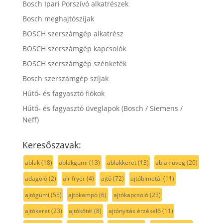
Bosch Ipari Porszívó alkatrészek
Bosch meghajtószíjak
BOSCH szerszámgép alkatrész
BOSCH szerszámgép kapcsolók
BOSCH szerszámgép szénkefék
Bosch szerszámgép szíjak
Hűtő- és fagyasztó fiókok
Hűtő- és fagyasztó üveglapok (Bosch / Siemens /
Neff)
Keresőszavak:
ablak
(18)
ablakgumi
(13)
ablakkeret
(13)
ablak üveg
(20)
adagoló
(2)
air fryer
(4)
ajtó
(72)
ajtóbimetál
(11)
ajtógumi
(55)
ajtókampó
(6)
ajtókapcsoló
(23)
ajtókeret
(23)
ajtókötél
(8)
ajtónyitás érzékelő
(11)