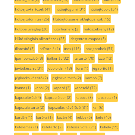
hűtőajtó-tartozék
(41)
hűtőajtógumi
(31)
hűtőajtópolc
(34)
hűtőajtótömítés
(26)
Hűtőajtó zsanérok/ajtópántok
(15)
hűtőbe üveglap
(26)
hűtő hőmérő
(2)
hűtőszekrény
(12)
Hűtő világítás alkatrészek
(25)
idegentest csapda
(5)
illatosító
(3)
indítórelé
(1)
inox
(116)
inox gombok
(51)
ipari porszívó
(3)
italkorlát
(32)
italtartó
(70)
izzó
(13)
javítókészlet
(31)
jobb oldali
(18)
Jura
(1)
jégaprító
(1)
jégkocka készítő
(2)
jégkocka tartó
(2)
kampó
(7)
kanna
(1)
kanál
(2)
kaparó
(2)
kapcsoló
(72)
kapcsolórúd
(4)
kapcsoló sor
(2)
kapocs
(3)
kapszula
(1)
kapszula tartó
(2)
kapszulás kávéfőző
(31)
kar
(6)
kardán
(1)
karóra
(1)
kazán
(4)
kebbe
(6)
kefe
(40)
kefelemez
(1)
kefetartó
(2)
kefésszívófej
(71)
kehely
(15)