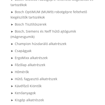
tartozékok
► Bosch OptiMUM (MUM9) robotgépre feltehető
kiegészítők tartozékok
► Bosch Tisztítószerek
► Bosch, Siemens és Neff hűtő ajtógumik
(mágnesgumik)
► Champion húsdaráló alkatrészek
► Csapágyak
► ErgoMixx alkatrészek
► Főzőlap alkatrészek
► Hőmérők
► Hűtő, fagyasztó alkatrészek
► Kávéfőző Kiöntők
► Kenőanyagok
► Kisgép alkatrészek