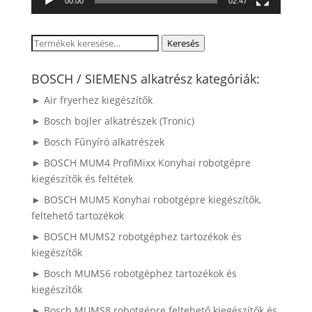
00:00
02:47
Keresés
Keresés
a
következőre:
BOSCH / SIEMENS alkatrész kategóriák:
► Air fryerhez kiegészítők
► Bosch bojler alkatrészek (Tronic)
► Bosch Fűnyíró alkatrészek
► BOSCH MUM4 ProfiMixx Konyhai robotgépre
kiegészítők és feltétek
► BOSCH MUM5 Konyhai robotgépre kiegészítők,
feltehető tartozékok
► BOSCH MUMS2 robotgéphez tartozékok és
kiegészítők
► Bosch MUMS6 robotgéphez tartozékok és
kiegészítők
► Bosch MUMS8 robotgépre feltehető kiegészítők és