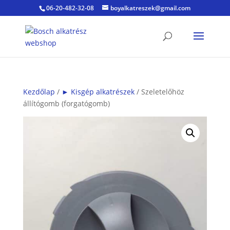
06-20-482-32-08
boyalkatreszek@gmail.com
Kezdőlap
/
► Kisgép alkatrészek
/ Szeletelőhöz
állítógomb (forgatógomb)