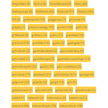
fűnyírókés
(6)
fűrész
(6)
fűszellőztető
(4)
fűtés
(40)
fűtéspumpa
(6)
fűtőbetét
(43)
fűtőszál
(51)
fűtőtest
(45)
G9
(2)
gabonaörlő
(13)
gaggenau
(1)
gerenda
(1)
golyós
(1)
golyóscsapágy
(10)
gomb
(104)
grill
(16)
grillbetét
(3)
grillrács
(5)
gumi
(77)
gumibak
(14)
gumicső
(18)
gumiláb
(14)
gyalu
(3)
gyalugép
(1)
gyerekzár
(2)
gyorsdaraboló
(2)
gyorstokmány
(3)
gyorstöltő
(1)
gyúrókampó
(5)
gyümölcscentrifuga
(12)
gyümölcsprés
(22)
gyűrű
(10)
gáz csatlakozó
(3)
gázrózsa
(17)
gáztepsi
(21)
gáztűzhely
(321)
gázégő
(6)
gégecső
(23)
gépház
(5)
görgő
(12)
gőz
(1)
gőzkivezető
(1)
gőzsütő
(33)
gőzterelő
(2)
gőzállomás
(1)
habkő
(1)
habosító
(2)
habszivacs
(6)
habtárcsa
(1)
habverő
(46)
habverőlapát
(18)
habverőszár
(28)