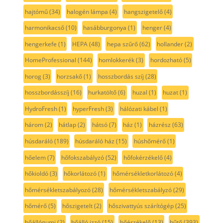
hajtómű
(34)
halogén lámpa
(4)
hangszigetelő
(4)
harmonikacső
(10)
hasábburgonya
(1)
henger
(4)
hengerkefe
(1)
HEPA
(48)
hepa szűrő
(62)
hollander
(2)
HomeProfessional
(144)
homlokkerék
(3)
hordozható
(5)
horog
(3)
horzsakő
(1)
hosszbordás szíj
(28)
hosszbordásszíj
(16)
hurkatöltő
(6)
huzal
(1)
huzat
(1)
HydroFresh
(1)
hyperFresh
(3)
hálózati kábel
(1)
három
(2)
hátlap
(2)
hátsó
(7)
ház
(1)
házrész
(63)
húsdaráló
(189)
húsdaráló ház
(15)
húshőmérő
(1)
hőelem
(7)
hőfokszabályzó
(52)
hőfokérzékelő
(4)
hőkioldó
(3)
hőkorlátozó
(1)
hőmérsékletkorlátozó
(4)
hőmérsékletszabályozó
(28)
hőmérsékletszabályzó
(29)
hőmérő
(5)
hőszigetelt
(2)
hőszivattyús szárítógép
(25)
hőállógumi
(2)
hőálló izzó
(15)
hőérzékelő
(13)
hűtő
(393)