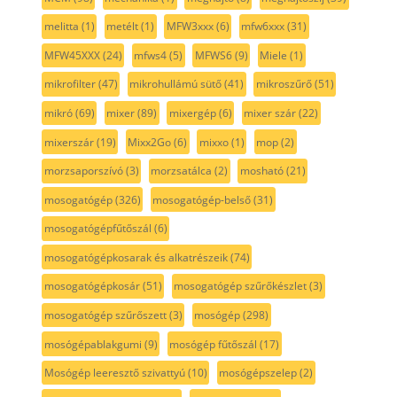
melitta
(1)
metélt
(1)
MFW3xxx
(6)
mfw6xxx
(31)
MFW45XXX
(24)
mfws4
(5)
MFWS6
(9)
Miele
(1)
mikrofilter
(47)
mikrohullámú sütő
(41)
mikroszűrő
(51)
mikró
(69)
mixer
(89)
mixergép
(6)
mixer szár
(22)
mixerszár
(19)
Mixx2Go
(6)
mixxo
(1)
mop
(2)
morzsaporszívó
(3)
morzsatálca
(2)
mosható
(21)
mosogatógép
(326)
mosogatógép-belső
(31)
mosogatógépfűtőszál
(6)
mosogatógépkosarak és alkatrészeik
(74)
mosogatógépkosár
(51)
mosogatógép szűrőkészlet
(3)
mosogatógép szűrőszett
(3)
mosógép
(298)
mosógépablakgumi
(9)
mosógép fűtőszál
(17)
Mosógép leeresztő szivattyú
(10)
mosógépszelep
(2)