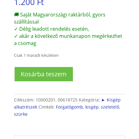
1.200
Ft
🚚 Saját Magyarországi raktárból, gyors
szállítással
✓ Délig leadott rendelés esetén,
✓ akár a következő munkanapon megérkezhet
a csomag
Csak 1 maradt készleten
Szeletelőhöz
Kosárba teszem
állítógomb
(forgatógomb)
mennyiség
Cikkszám:
10000201, 00618725
Kategória:
► Kisgép
alkatrészek
Címkék:
Forgatógomb
,
kisgép
,
szeletelő
,
szürke