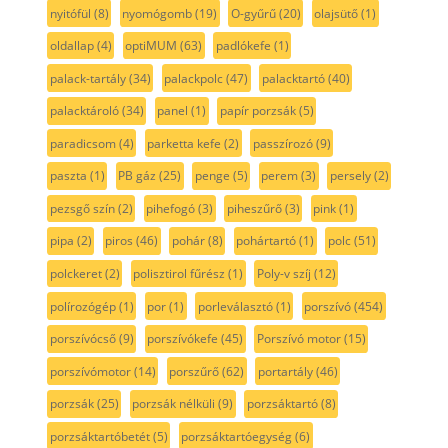
nyitófül
(8)
nyomógomb
(19)
O-gyűrű
(20)
olajsütő
(1)
oldallap
(4)
optiMUM
(63)
padlókefe
(1)
palack-tartály
(34)
palackpolc
(47)
palacktartó
(40)
palacktároló
(34)
panel
(1)
papír porzsák
(5)
paradicsom
(4)
parketta kefe
(2)
passzírozó
(9)
paszta
(1)
PB gáz
(25)
penge
(5)
perem
(3)
persely
(2)
pezsgő szín
(2)
pihefogó
(3)
piheszűrő
(3)
pink
(1)
pipa
(2)
piros
(46)
pohár
(8)
pohártartó
(1)
polc
(51)
polckeret
(2)
polisztirol fűrész
(1)
Poly-v szíj
(12)
polírozógép
(1)
por
(1)
porleválasztó
(1)
porszívó
(454)
porszívócső
(9)
porszívókefe
(45)
Porszívó motor
(15)
porszívómotor
(14)
porszűrő
(62)
portartály
(46)
porzsák
(25)
porzsák nélküli
(9)
porzsáktartó
(8)
porzsáktartóbetét
(5)
porzsáktartóegység
(6)