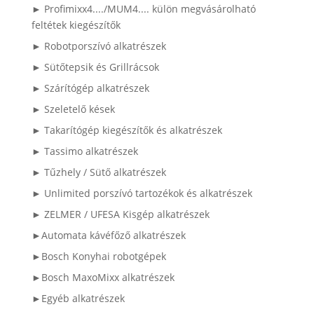
► Profimixx4..../MUM4.... külön megvásárolható
feltétek kiegészítők
► Robotporszívó alkatrészek
► Sütőtepsik és Grillrácsok
► Szárítógép alkatrészek
► Szeletelő kések
► Takarítógép kiegészítők és alkatrészek
► Tassimo alkatrészek
► Tűzhely / Sütő alkatrészek
► Unlimited porszívó tartozékok és alkatrészek
► ZELMER / UFESA Kisgép alkatrészek
►Automata kávéfőző alkatrészek
►Bosch Konyhai robotgépek
►Bosch MaxoMixx alkatrészek
►Egyéb alkatrészek