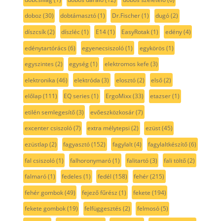
doboz
(30)
dobtámasztó
(1)
Dr.Fischer
(1)
dugó
(2)
díszcsík
(2)
díszléc
(1)
E14
(1)
EasyRotak
(1)
edény
(4)
edénytartórács
(6)
egyenecsiszoló
(1)
egykörös
(1)
egyszintes
(2)
egység
(1)
elektromos kefe
(3)
elektronika
(46)
elektróda
(3)
elosztó
(2)
első
(2)
előlap
(111)
EQ series
(1)
ErgoMixx
(33)
etazser
(1)
etilén semlegesítő
(3)
evőeszközkosár
(7)
excenter csiszoló
(7)
extra mélytepsi
(2)
ezüst
(45)
ezüstlap
(2)
fagyasztó
(152)
fagylalt
(4)
fagylaltkészítő
(6)
fal csiszoló
(1)
falhoronymaró
(1)
falitartó
(3)
fali töltő
(2)
falmaró
(1)
fedeles
(1)
fedél
(158)
fehér
(215)
fehér gombok
(49)
fejező fűrész
(1)
fekete
(194)
fekete gombok
(19)
felfüggesztés
(2)
felmosó
(5)