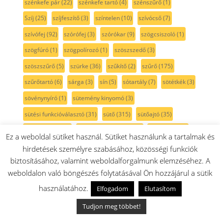
szénkefe pár
(22)
szénkefe tartó
(4)
szénszűrő
(1)
Szíj
(25)
szíjfeszítő
(3)
színtelen
(10)
szívócső
(7)
szívófej
(92)
szórófej
(3)
szórókar
(9)
szögcsiszoló
(1)
szögfúró
(1)
szögpolírozó
(1)
szöszszedő
(3)
szöszszűrő
(5)
szürke
(36)
szűkítő
(2)
szűrő
(175)
szűrőtartó
(6)
sárga
(3)
sín
(5)
sótartály
(7)
sötétkék
(3)
sövénynyíró
(1)
sütemény kinyomó
(3)
sütési funkcióválasztó
(31)
sütő
(315)
sütőajtó
(35)
sütőajtó gumi
(5)
sütőajtó külső üveg
(17)
sütőbelső
(45)
Ez a weboldal sütiket használ. Sütiket használunk a tartalmak és
sütő forgókapcsoló
(22)
sütőfunkciókapcsoló
(20)
hirdetések személyre szabásához, közösségi funkciók
biztosításához, valamint weboldalforgalmunk elemzéséhez. A
sütő hőmérő
(1)
sütő izzó
(18)
sütőkapcsoló
(18)
weboldalon való böngészés folytatásával Ön hozzájárul a sütik
sütőlap
(13)
sütő lámpa
(9)
sütő programválasztó
(17)
használatához.
Elfogadom
Elutasítom
sütőrács
(15)
sütősín
(12)
Sütőtepsi
(13)
sütő világítás
(7)
Tudjon meg többet!
sütőüveg
(1)
sütő üzemmódkapcsoló
(16)