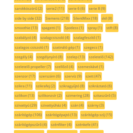
sarokköszörű
(2)
serie2
(11)
serie 6
(6)
serie 8
(9)
side by side
(32)
Siemens
(218)
SilentMixx
(18)
skil
(8)
smoothie
(13)
spagetti
(1)
Spotless
(1)
spray
(1)
stift
(8)
szabályzó
(4)
szalagcsiszoló
(4)
szalagfeszítő
(1)
szalagos csiszoló
(1)
szatináló gép
(1)
szegecs
(1)
szegély
(4)
szegélynyíró
(8)
szelep
(13)
szeletelő
(142)
szeletelő propeller
(7)
szellőző
(4)
szemeskávé
(1)
szenzor
(17)
szerszám
(6)
szervíz
(9)
szett
(47)
szikra
(11)
szikrafej
(2)
szikragyűjtó
(8)
szikráztató
(6)
szilikon
(13)
szilikonzsír
(2)
szimering
(28)
szitaszűrő
(5)
szivattyú
(29)
szivattyúház
(4)
szán
(4)
szárny
(3)
szárítógép
(106)
szárítógépajtó
(13)
szárítógép szíj
(15)
szárítógépszűrő
(4)
szénfilter
(4)
szénkefe
(41)