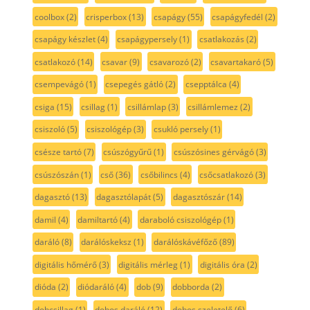
coolbox
(2)
crisperbox
(13)
csapágy
(55)
csapágyfedél
(2)
csapágy készlet
(4)
csapágypersely
(1)
csatlakozás
(2)
csatlakozó
(14)
csavar
(9)
csavarozó
(2)
csavartakaró
(5)
csempevágó
(1)
csepegés gátló
(2)
csepptálca
(4)
csiga
(15)
csillag
(1)
csillámlap
(3)
csillámlemez
(2)
csiszoló
(5)
csiszológép
(3)
csukló persely
(1)
csésze tartó
(7)
csúszógyűrű
(1)
csúszósines gérvágó
(3)
csúszószán
(1)
cső
(36)
csőbilincs
(4)
csőcsatlakozó
(3)
dagasztó
(13)
dagasztólapát
(5)
dagasztószár
(14)
damil
(4)
damiltartó
(4)
daraboló csiszológép
(1)
daráló
(8)
darálóskeksz
(1)
darálóskávéfőző
(89)
digitális hőmérő
(3)
digitális mérleg
(1)
digitális óra
(2)
dióda
(2)
diódaráló
(4)
dob
(9)
dobborda
(2)
dobcsillag
(1)
dobos daráló
(12)
dobos szeletelő
(6)