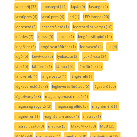
laposszíj
(33)
lapostepsi
(14)
lapát
(9)
lasange
(2)
lassúprés
(4)
lassú prés
(4)
led
(1)
LED lámpa
(20)
leeresztő
(2)
leeresztő cső
(1)
leeresztő szivattyú
(10)
lefedés
(7)
lemez
(5)
lencse
(1)
lengéscsillapító
(14)
lengőkar
(6)
lengő szúrófűrész
(1)
leolvasztó
(4)
lila
(4)
logó
(5)
LowFrost
(5)
lyukasztó
(2)
lyuktárcsa
(34)
láb
(15)
lábfürdő
(1)
lámpa
(16)
láncfűrész
(2)
lánckerék
(1)
lángelosztó
(1)
lángterelő
(1)
légkeverésfűtés
(8)
légkeverésfűtőtest
(5)
légszűrő
(50)
lúgszivattyú
(8)
magasnyomású mosó
(1)
magasság rögzítő
(3)
magasság állító
(3)
maghőmérő
(1)
magnetron
(1)
magnézium anód
(4)
matrac
(1)
matrac tiszító
(3)
matrica
(5)
MaxoMixx
(38)
MC8
(35)
MCM
(98)
mechanika
(1)
meghajtó
(8)
meghajtószíj
(39)