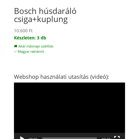
Bosch húsdaráló
csiga+kuplung
10.600
Ft
Készleten: 3 db
🚚 Akár másnapi szállítás
✅ Magyar raktárról
Webshop használati utasítás (videó):
Videólejátszó