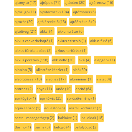
ajtónyitó
(17)
ajtópolc
(71)
ajtópánt
(20)
ajtóretesz
(16)
ajtórugó
(11)
ajtótartozék
(194)
ajtózsanér
(6)
ajtózár
(20)
ajtó érzékelő
(13)
ajtóérzékelő
(9)
ajtóüveg
(21)
akksi
(4)
akkumulátor
(6)
akkus csavarbehajtó
(1)
akkus csiszoló
(1)
akkus fúró
(6)
akkus fúrókalapács
(2)
akkus körfűrész
(1)
akkus porszívó
(118)
akkutöltő
(20)
aksi
(4)
alapgép
(11)
alaplap
(5)
alkatrész készlet
(1)
alsó
(39)
alsófűtőszál
(10)
alsóház
(17)
aluminium
(1)
alátét
(4)
antracit
(2)
anya
(11)
anód
(10)
aprító
(64)
aprítógép
(1)
aprítókés
(25)
aprósütemény
(1)
aqua senzor
(1)
aquastop
(6)
asztali körfűrész
(2)
asztali mosogatógép
(2)
babkávé
(1)
bal oldali
(18)
Barino
(1)
barna
(5)
befogó
(4)
befolyócső
(2)