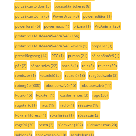
porzsáktartóidom
(5)
porzsáktartókeret
(8)
porzsáktartóvilla
(5)
PowerBrush
(3)
power edition
(1)
powerforall
(6)
powermaxx
(1)
prizma
(1)
ProAnimal
(25)
profimixx / MUM44/45/46/47/48
(156)
profimixx / MUM44/45/46/47/48 keverő
(1)
propeller
(3)
préselőegység
(14)
PTC
(1)
pumpa
(21)
pálcahőmérő
(1)
pár
(2)
páraelszívó
(22)
pároló
(1)
rajz
(3)
rekesz
(30)
rendszer
(1)
reszelelő
(5)
reszelő
(18)
rezgőcsiszoló
(3)
robotgép
(380)
robot porszívó
(15)
robotporszívó
(11)
Rotak
(15)
Roxxter
(1)
rozsdamentes
(3)
rugó
(30)
rugótartó
(1)
rács
(19)
rádió
(1)
résszívó
(18)
Rókafarkfűrész
(1)
rókafűrész
(1)
rózsaszín
(2)
rögzítő
(30)
röszti
(2)
rúdmixer
(102)
rúdmixerszár
(20)
sablon
(5)
sarokcsiszoló
(10)
sarokelem
(1)