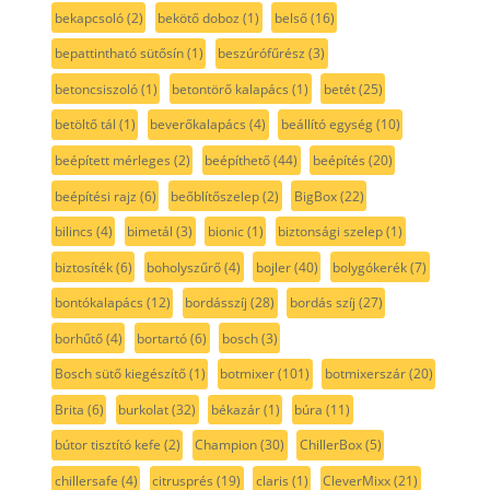
bekapcsoló
(2)
bekötő doboz
(1)
belső
(16)
bepattintható sütősín
(1)
beszúrófűrész
(3)
betoncsiszoló
(1)
betontörő kalapács
(1)
betét
(25)
betöltő tál
(1)
beverőkalapács
(4)
beállító egység
(10)
beépített mérleges
(2)
beépíthető
(44)
beépítés
(20)
beépítési rajz
(6)
beőblítőszelep
(2)
BigBox
(22)
bilincs
(4)
bimetál
(3)
bionic
(1)
biztonsági szelep
(1)
biztosíték
(6)
boholyszűrő
(4)
bojler
(40)
bolygókerék
(7)
bontókalapács
(12)
bordásszíj
(28)
bordás szíj
(27)
borhűtő
(4)
bortartó
(6)
bosch
(3)
Bosch sütő kiegészítő
(1)
botmixer
(101)
botmixerszár
(20)
Brita
(6)
burkolat
(32)
békazár
(1)
búra
(11)
bútor tisztító kefe
(2)
Champion
(30)
ChillerBox
(5)
chillersafe
(4)
citrusprés
(19)
claris
(1)
CleverMixx
(21)