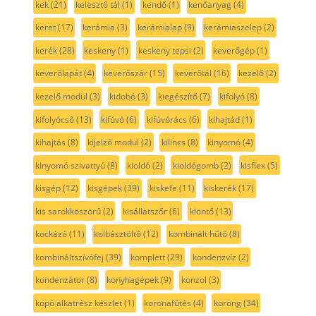
kek
(21)
kelesztő tál
(1)
kendő
(1)
kenőanyag
(4)
keret
(17)
kerámia
(3)
kerámialap
(9)
kerámiaszelep
(2)
kerék
(28)
keskeny
(1)
keskeny tepsi
(2)
keverőgép
(1)
keverőlapát
(4)
keverőszár
(15)
keverőtál
(16)
kezelő
(2)
kezelő modul
(3)
kidobó
(3)
kiegészítő
(7)
kifolyó
(8)
kifolyócső
(13)
kifúvó
(6)
kifúvórács
(6)
kihajtád
(1)
kihajtás
(8)
kijelző modul
(2)
kilincs
(8)
kinyomó
(4)
kinyomó szivattyú
(8)
kioldó
(2)
kioldógomb
(2)
kisflex
(5)
kisgép
(12)
kisgépek
(39)
kiskefe
(11)
kiskerék
(17)
kis sarokköszörű
(2)
kisállatszőr
(6)
kiöntő
(13)
kockázó
(11)
kolbásztöltő
(12)
kombinált hűtő
(8)
kombináltszívófej
(39)
komplett
(29)
kondenzvíz
(2)
kondenzátor
(8)
konyhagépek
(9)
konzol
(3)
kopó alkatrész készlet
(1)
koronafűtés
(4)
korong
(34)