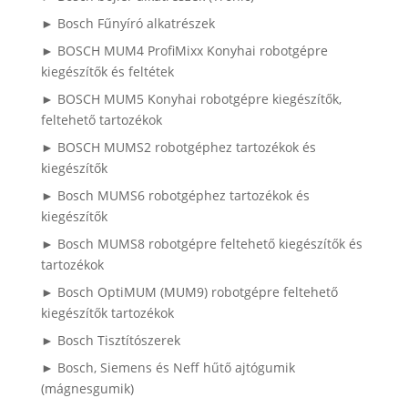
► Bosch Fűnyíró alkatrészek
► BOSCH MUM4 ProfiMixx Konyhai robotgépre
kiegészítők és feltétek
► BOSCH MUM5 Konyhai robotgépre kiegészítők,
feltehető tartozékok
► BOSCH MUMS2 robotgéphez tartozékok és
kiegészítők
► Bosch MUMS6 robotgéphez tartozékok és
kiegészítők
► Bosch MUMS8 robotgépre feltehető kiegészítők és
tartozékok
► Bosch OptiMUM (MUM9) robotgépre feltehető
kiegészítők tartozékok
► Bosch Tisztítószerek
► Bosch, Siemens és Neff hűtő ajtógumik
(mágnesgumik)