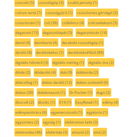
csiszoló
(5)
csiszológép
(3)
csukló persely
(1)
csésze tartó
(7)
csúszógyűrű
(1)
csúszósines gérvágó
(3)
csúszószán
(1)
cső
(36)
csőbilincs
(4)
csőcsatlakozó
(3)
dagasztó
(13)
dagasztólapát
(5)
dagasztószár
(14)
damil
(4)
damiltartó
(4)
daraboló csiszológép
(1)
daráló
(8)
darálóskeksz
(1)
darálóskávéfőző
(89)
digitális hőmérő
(3)
digitális mérleg
(1)
digitális óra
(2)
dióda
(2)
diódaráló
(4)
dob
(9)
dobborda
(2)
dobcsillag
(1)
dobos daráló
(12)
dobos szeletelő
(6)
doboz
(30)
dobtámasztó
(1)
Dr.Fischer
(1)
dugó
(2)
díszcsík
(2)
díszléc
(1)
E14
(1)
EasyRotak
(1)
edény
(4)
edénytartórács
(6)
egyenecsiszoló
(1)
egykörös
(1)
egyszintes
(2)
egység
(1)
elektromos kefe
(3)
elektronika
(46)
elektróda
(3)
elosztó
(2)
első
(2)