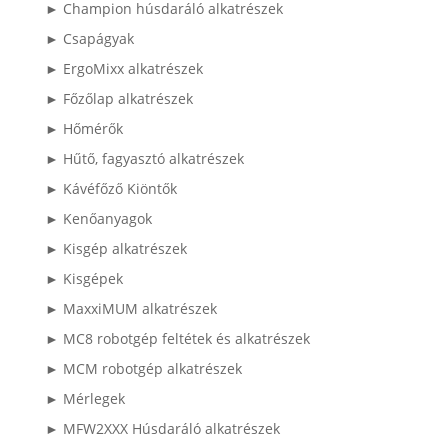
► Champion húsdaráló alkatrészek
► Csapágyak
► ErgoMixx alkatrészek
► Főzőlap alkatrészek
► Hőmérők
► Hűtő, fagyasztó alkatrészek
► Kávéfőző Kiöntők
► Kenőanyagok
► Kisgép alkatrészek
► Kisgépek
► MaxxiMUM alkatrészek
► MC8 robotgép feltétek és alkatrészek
► MCM robotgép alkatrészek
► Mérlegek
► MFW2XXX Húsdaráló alkatrészek