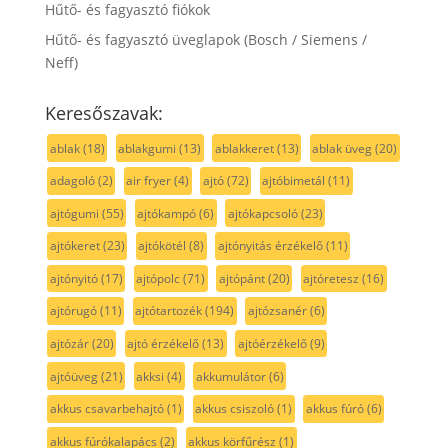
Hűtő- és fagyasztó fiókok
Hűtő- és fagyasztó üveglapok (Bosch / Siemens /
Neff)
Keresőszavak:
ablak
(18)
ablakgumi
(13)
ablakkeret
(13)
ablak üveg
(20)
adagoló
(2)
air fryer
(4)
ajtó
(72)
ajtóbimetál
(11)
ajtógumi
(55)
ajtókampó
(6)
ajtókapcsoló
(23)
ajtókeret
(23)
ajtókötél
(8)
ajtónyitás érzékelő
(11)
ajtónyitó
(17)
ajtópolc
(71)
ajtópánt
(20)
ajtóretesz
(16)
ajtórugó
(11)
ajtótartozék
(194)
ajtózsanér
(6)
ajtózár
(20)
ajtó érzékelő
(13)
ajtóérzékelő
(9)
ajtóüveg
(21)
akksi
(4)
akkumulátor
(6)
akkus csavarbehajtó
(1)
akkus csiszoló
(1)
akkus fúró
(6)
akkus fúrókalapács
(2)
akkus körfűrész
(1)