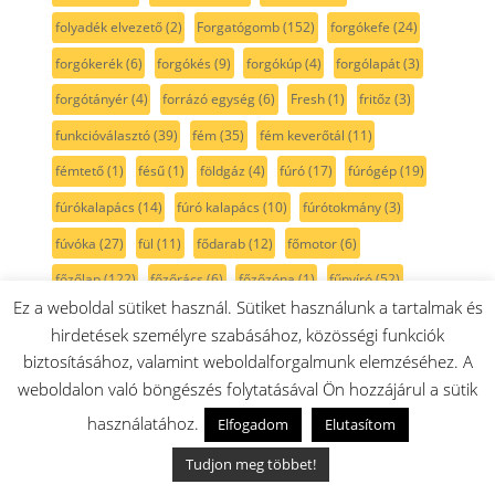
folyadék elvezető
(2)
Forgatógomb
(152)
forgókefe
(24)
forgókerék
(6)
forgókés
(9)
forgókúp
(4)
forgólapát
(3)
forgótányér
(4)
forrázó egység
(6)
Fresh
(1)
fritőz
(3)
funkcióválasztó
(39)
fém
(35)
fém keverőtál
(11)
fémtető
(1)
fésű
(1)
földgáz
(4)
fúró
(17)
fúrógép
(19)
fúrókalapács
(14)
fúró kalapács
(10)
fúrótokmány
(3)
fúvóka
(27)
fül
(11)
fődarab
(12)
főmotor
(6)
főzőlap
(122)
főzőrács
(6)
főzőzóna
(1)
fűnyíró
(52)
Ez a weboldal sütiket használ. Sütiket használunk a tartalmak és
fűnyírókés
(6)
fűrész
(6)
fűszellőztető
(4)
fűtés
(40)
hirdetések személyre szabásához, közösségi funkciók
fűtéspumpa
(6)
fűtőbetét
(43)
fűtőszál
(51)
fűtőtest
(45)
biztosításához, valamint weboldalforgalmunk elemzéséhez. A
G9
(2)
gabonaörlő
(13)
gaggenau
(1)
gerenda
(1)
weboldalon való böngészés folytatásával Ön hozzájárul a sütik
használatához.
golyós
(1)
golyóscsapágy
(10)
gomb
(104)
grill
(16)
Elfogadom
Elutasítom
grillbetét
(3)
grillrács
(5)
gumi
(77)
gumibak
(14)
Tudjon meg többet!