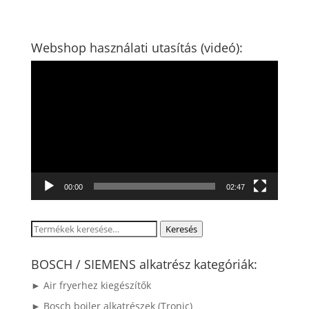
Webshop használati utasítás (videó):
Videólejátszó
00:00
02:47
Keresés
Keresés
a
következőre:
BOSCH / SIEMENS alkatrész kategóriák:
► Air fryerhez kiegészítők
► Bosch bojler alkatrészek (Tronic)