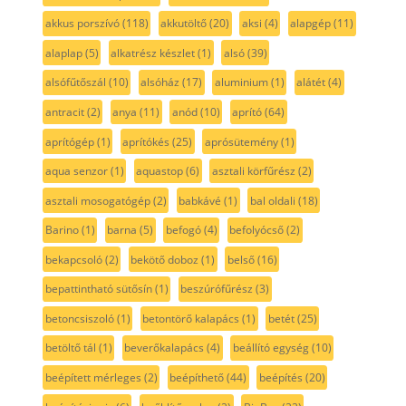
akkus porszívó
(118)
akkutöltő
(20)
aksi
(4)
alapgép
(11)
alaplap
(5)
alkatrész készlet
(1)
alsó
(39)
alsófűtőszál
(10)
alsóház
(17)
aluminium
(1)
alátét
(4)
antracit
(2)
anya
(11)
anód
(10)
aprító
(64)
aprítógép
(1)
aprítókés
(25)
aprósütemény
(1)
aqua senzor
(1)
aquastop
(6)
asztali körfűrész
(2)
asztali mosogatógép
(2)
babkávé
(1)
bal oldali
(18)
Barino
(1)
barna
(5)
befogó
(4)
befolyócső
(2)
bekapcsoló
(2)
bekötő doboz
(1)
belső
(16)
bepattintható sütősín
(1)
beszúrófűrész
(3)
betoncsiszoló
(1)
betontörő kalapács
(1)
betét
(25)
betöltő tál
(1)
beverőkalapács
(4)
beállító egység
(10)
beépített mérleges
(2)
beépíthető
(44)
beépítés
(20)