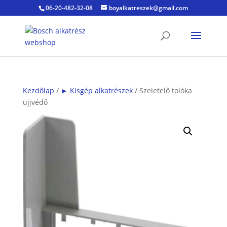
06-20-482-32-08
boyalkatreszek@gmail.com
Kezdőlap
/
► Kisgép alkatrészek
/ Szeletelő tolóka
ujjvédő