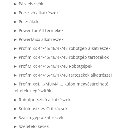
► Páraelszívók
► Porszívó alkatrészek
► Porzsákok
► Power for All termékek
► PowerMixx alkatrészek
► Profimixx 44/45/46/47/48 robotgép alkatrészek
► Profimixx 44/45/46/47/48 robotgép tartozékok
► ProfiMixx 44/45/46/47/48 Robotgépek
► Profimixx 44/45/46/47/48 tartozékok alkatrészei
► Profimixx4..../MUM4.... külön megvásárolható
feltétek kiegészítők
► Robotporszívó alkatrészek
► Sütőtepsik és Grillrácsok
► Szárítógép alkatrészek
► Szeletelő kések