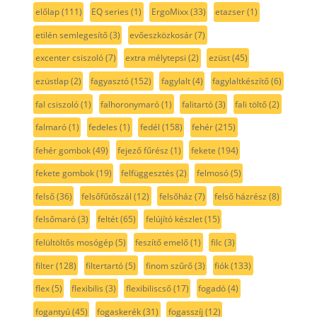
előlap
(111)
EQ series
(1)
ErgoMixx
(33)
etazser
(1)
etilén semlegesítő
(3)
evőeszközkosár
(7)
excenter csiszoló
(7)
extra mélytepsi
(2)
ezüst
(45)
ezüstlap
(2)
fagyasztó
(152)
fagylalt
(4)
fagylaltkészítő
(6)
fal csiszoló
(1)
falhoronymaró
(1)
falitartó
(3)
fali töltő
(2)
falmaró
(1)
fedeles
(1)
fedél
(158)
fehér
(215)
fehér gombok
(49)
fejező fűrész
(1)
fekete
(194)
fekete gombok
(19)
felfüggesztés
(2)
felmosó
(5)
felső
(36)
felsőfűtőszál
(12)
felsőház
(7)
felső házrész
(8)
felsőmaró
(3)
feltét
(65)
felújító készlet
(15)
felültöltős mosógép
(5)
feszítő emelő
(1)
filc
(3)
filter
(128)
filtertartó
(5)
finom szűrő
(3)
fiók
(133)
flex
(5)
flexibilis
(3)
flexibiliscső
(17)
fogadó
(4)
fogantyú
(45)
fogaskerék
(31)
fogasszíj
(12)