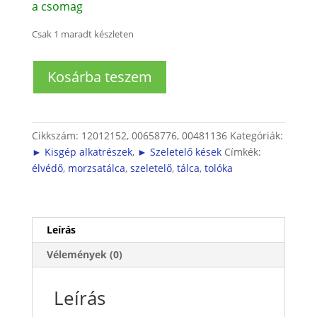
a csomag
Csak 1 maradt készleten
Szeletelő
Kosárba teszem
tolóka
ujjvédő
mennyiség
Cikkszám:
12012152, 00658776, 00481136
Kategóriák:
► Kisgép alkatrészek
,
► Szeletelő kések
Címkék:
élvédő
,
morzsatálca
,
szeletelő
,
tálca
,
tolóka
Leírás
Vélemények (0)
Leírás