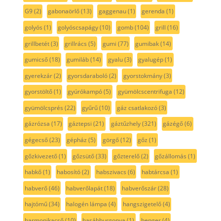
G9
(2)
gabonaörlő
(13)
gaggenau
(1)
gerenda
(1)
golyós
(1)
golyóscsapágy
(10)
gomb
(104)
grill
(16)
grillbetét
(3)
grillrács
(5)
gumi
(77)
gumibak
(14)
gumicső
(18)
gumiláb
(14)
gyalu
(3)
gyalugép
(1)
gyerekzár
(2)
gyorsdaraboló
(2)
gyorstokmány
(3)
gyorstöltő
(1)
gyúrókampó
(5)
gyümölcscentrifuga
(12)
gyümölcsprés
(22)
gyűrű
(10)
gáz csatlakozó
(3)
gázrózsa
(17)
gáztepsi
(21)
gáztűzhely
(321)
gázégő
(6)
gégecső
(23)
gépház
(5)
görgő
(12)
gőz
(1)
gőzkivezető
(1)
gőzsütő
(33)
gőzterelő
(2)
gőzállomás
(1)
habkő
(1)
habosító
(2)
habszivacs
(6)
habtárcsa
(1)
habverő
(46)
habverőlapát
(18)
habverőszár
(28)
hajtómű
(34)
halogén lámpa
(4)
hangszigetelő
(4)
harmonikacső
(10)
hasábburgonya
(1)
henger
(4)