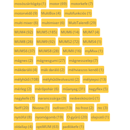
mosószárítógép
(1)
motor
(69)
motorkefe
(7)
motorvédő
(9)
MultiBox
(4)
multifunkciós
(1)
multi mixer
(6)
multimixer
(6)
MultiTalent8
(29)
MUM4
(92)
MUM5
(185)
MUM6
(14)
MUM7
(4)
MUM8
(26)
MUM9
(92)
MUMS2
(72)
MUMS4
(1)
MUMS6
(37)
MUMS8
(28)
MUMX
(16)
myMixx
(1)
mágnes
(2)
mágnesgumi
(27)
mágnesszelep
(7)
mákdaráló
(4)
mák daráló
(2)
méhviaszos kendő
(1)
mélyhűtő
(108)
mélyhűtőleolvasztó
(2)
mélytepsi
(13)
mérleg
(2)
mérőpohár
(6)
műanyag
(31)
nagyflex
(5)
nagykefe
(7)
narancssárga
(3)
nedvesköszörű
(1)
Neff
(20)
Nivona
(1)
nofrost
(13)
no frost
(2)
ntc
(3)
nyitófül
(8)
nyomógomb
(19)
O-gyűrű
(20)
olajsütő
(1)
oldallap
(4)
optiMUM
(63)
padlókefe
(1)