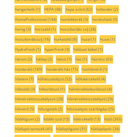
hengerkefe
(1)
HEPA
(48)
hepa szűrő
(62)
hollander
(2)
HomeProfessional
(144)
homlokkerék
(3)
hordozható
(5)
horog
(3)
horzsakő
(1)
hosszbordás szíj
(28)
hosszbordásszíj
(16)
hurkatöltő
(6)
huzal
(1)
huzat
(1)
HydroFresh
(1)
hyperFresh
(3)
hálózati kábel
(1)
három
(2)
hátlap
(2)
hátsó
(7)
ház
(1)
házrész
(63)
húsdaráló
(189)
húsdaráló ház
(15)
húshőmérő
(1)
hőelem
(7)
hőfokszabályzó
(52)
hőfokérzékelő
(4)
hőkioldó
(3)
hőkorlátozó
(1)
hőmérsékletkorlátozó
(4)
hőmérsékletszabályozó
(28)
hőmérsékletszabályzó
(29)
hőmérő
(5)
hőszigetelt
(2)
hőszivattyús szárítógép
(25)
hőállógumi
(2)
hőálló izzó
(15)
hőérzékelő
(13)
hűtő
(393)
hűtőajtó-tartozék
(41)
hűtőajtógumi
(31)
hűtőajtópolc
(34)