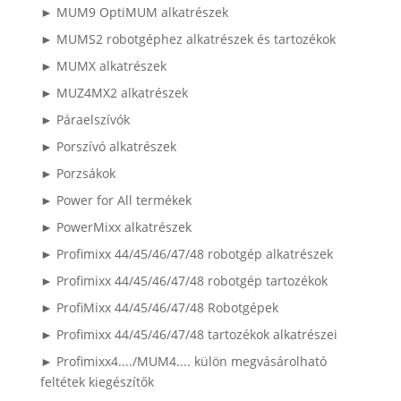
► MUM9 OptiMUM alkatrészek
► MUMS2 robotgéphez alkatrészek és tartozékok
► MUMX alkatrészek
► MUZ4MX2 alkatrészek
► Páraelszívók
► Porszívó alkatrészek
► Porzsákok
► Power for All termékek
► PowerMixx alkatrészek
► Profimixx 44/45/46/47/48 robotgép alkatrészek
► Profimixx 44/45/46/47/48 robotgép tartozékok
► ProfiMixx 44/45/46/47/48 Robotgépek
► Profimixx 44/45/46/47/48 tartozékok alkatrészei
► Profimixx4..../MUM4.... külön megvásárolható
feltétek kiegészítők