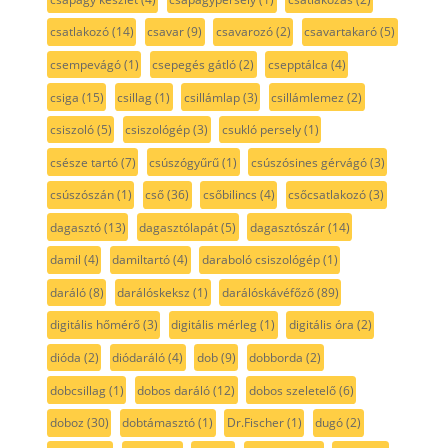
csatlakozó
(14)
csavar
(9)
csavarozó
(2)
csavartakaró
(5)
csempevágó
(1)
csepegés gátló
(2)
csepptálca
(4)
csiga
(15)
csillag
(1)
csillámlap
(3)
csillámlemez
(2)
csiszoló
(5)
csiszológép
(3)
csukló persely
(1)
csésze tartó
(7)
csúszógyűrű
(1)
csúszósines gérvágó
(3)
csúszószán
(1)
cső
(36)
csőbilincs
(4)
csőcsatlakozó
(3)
dagasztó
(13)
dagasztólapát
(5)
dagasztószár
(14)
damil
(4)
damiltartó
(4)
daraboló csiszológép
(1)
daráló
(8)
darálóskeksz
(1)
darálóskávéfőző
(89)
digitális hőmérő
(3)
digitális mérleg
(1)
digitális óra
(2)
dióda
(2)
diódaráló
(4)
dob
(9)
dobborda
(2)
dobcsillag
(1)
dobos daráló
(12)
dobos szeletelő
(6)
doboz
(30)
dobtámasztó
(1)
Dr.Fischer
(1)
dugó
(2)