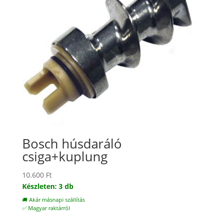
Bosch húsdaráló
csiga+kuplung
10.600
Ft
Készleten: 3 db
🚚 Akár másnapi szállítás
✅ Magyar raktárról