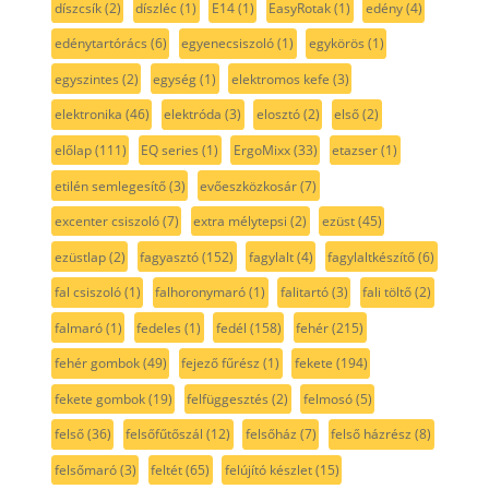
díszcsík
(2)
díszléc
(1)
E14
(1)
EasyRotak
(1)
edény
(4)
edénytartórács
(6)
egyenecsiszoló
(1)
egykörös
(1)
egyszintes
(2)
egység
(1)
elektromos kefe
(3)
elektronika
(46)
elektróda
(3)
elosztó
(2)
első
(2)
előlap
(111)
EQ series
(1)
ErgoMixx
(33)
etazser
(1)
etilén semlegesítő
(3)
evőeszközkosár
(7)
excenter csiszoló
(7)
extra mélytepsi
(2)
ezüst
(45)
ezüstlap
(2)
fagyasztó
(152)
fagylalt
(4)
fagylaltkészítő
(6)
fal csiszoló
(1)
falhoronymaró
(1)
falitartó
(3)
fali töltő
(2)
falmaró
(1)
fedeles
(1)
fedél
(158)
fehér
(215)
fehér gombok
(49)
fejező fűrész
(1)
fekete
(194)
fekete gombok
(19)
felfüggesztés
(2)
felmosó
(5)
felső
(36)
felsőfűtőszál
(12)
felsőház
(7)
felső házrész
(8)
felsőmaró
(3)
feltét
(65)
felújító készlet
(15)