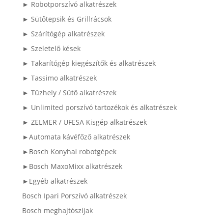
► Robotporszívó alkatrészek
► Sütőtepsik és Grillrácsok
► Szárítógép alkatrészek
► Szeletelő kések
► Takarítógép kiegészítők és alkatrészek
► Tassimo alkatrészek
► Tűzhely / Sütő alkatrészek
► Unlimited porszívó tartozékok és alkatrészek
► ZELMER / UFESA Kisgép alkatrészek
►Automata kávéfőző alkatrészek
►Bosch Konyhai robotgépek
►Bosch MaxoMixx alkatrészek
►Egyéb alkatrészek
Bosch Ipari Porszívó alkatrészek
Bosch meghajtószíjak