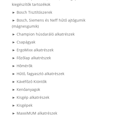
kiegészítők tartozékok
► Bosch Tisztítószerek
► Bosch, Siemens és Neff hűtő ajtógumik
(mágnesgumik)
► Champion húsdaráló alkatrészek
► Csapágyak
► ErgoMixx alkatrészek
► Főzőlap alkatrészek
► Hőmérők
► Hűtő, fagyasztó alkatrészek
► Kávéfőző Kiöntők
► Kenőanyagok
► Kisgép alkatrészek
► Kisgépek
► MaxxiMUM alkatrészek