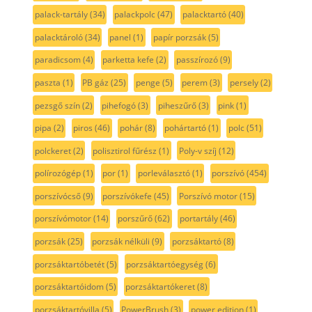
palack-tartály
(34)
palackpolc
(47)
palacktartó
(40)
palacktároló
(34)
panel
(1)
papír porzsák
(5)
paradicsom
(4)
parketta kefe
(2)
passzírozó
(9)
paszta
(1)
PB gáz
(25)
penge
(5)
perem
(3)
persely
(2)
pezsgő szín
(2)
pihefogó
(3)
piheszűrő
(3)
pink
(1)
pipa
(2)
piros
(46)
pohár
(8)
pohártartó
(1)
polc
(51)
polckeret
(2)
polisztirol fűrész
(1)
Poly-v szíj
(12)
polírozógép
(1)
por
(1)
porleválasztó
(1)
porszívó
(454)
porszívócső
(9)
porszívókefe
(45)
Porszívó motor
(15)
porszívómotor
(14)
porszűrő
(62)
portartály
(46)
porzsák
(25)
porzsák nélküli
(9)
porzsáktartó
(8)
porzsáktartóbetét
(5)
porzsáktartóegység
(6)
porzsáktartóidom
(5)
porzsáktartókeret
(8)
porzsáktartóvilla
(5)
PowerBrush
(3)
power edition
(1)