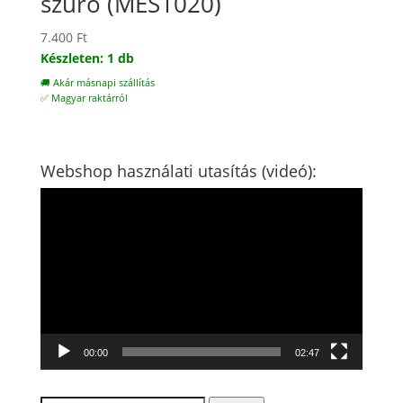
szűrő (MES1020)
7.400
Ft
Készleten: 1 db
🚚 Akár másnapi szállítás
✅ Magyar raktárról
Webshop használati utasítás (videó):
Videólejátszó
00:00
02:47