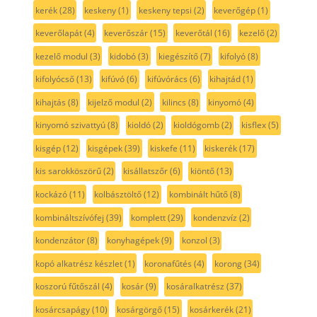
kerék
(28)
keskeny
(1)
keskeny tepsi
(2)
keverőgép
(1)
keverőlapát
(4)
keverőszár
(15)
keverőtál
(16)
kezelő
(2)
kezelő modul
(3)
kidobó
(3)
kiegészítő
(7)
kifolyó
(8)
kifolyócső
(13)
kifúvó
(6)
kifúvórács
(6)
kihajtád
(1)
kihajtás
(8)
kijelző modul
(2)
kilincs
(8)
kinyomó
(4)
kinyomó szivattyú
(8)
kioldó
(2)
kioldógomb
(2)
kisflex
(5)
kisgép
(12)
kisgépek
(39)
kiskefe
(11)
kiskerék
(17)
kis sarokköszörű
(2)
kisállatszőr
(6)
kiöntő
(13)
kockázó
(11)
kolbásztöltő
(12)
kombinált hűtő
(8)
kombináltszívófej
(39)
komplett
(29)
kondenzvíz
(2)
kondenzátor
(8)
konyhagépek
(9)
konzol
(3)
kopó alkatrész készlet
(1)
koronafűtés
(4)
korong
(34)
koszorú fűtőszál
(4)
kosár
(9)
kosáralkatrész
(37)
kosárcsapágy
(10)
kosárgörgő
(15)
kosárkerék
(21)