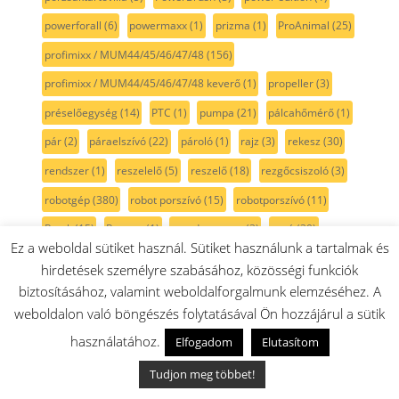
powerforall
(6)
powermaxx
(1)
prizma
(1)
ProAnimal
(25)
profimixx / MUM44/45/46/47/48
(156)
profimixx / MUM44/45/46/47/48 keverő
(1)
propeller
(3)
préselőegység
(14)
PTC
(1)
pumpa
(21)
pálcahőmérő
(1)
pár
(2)
páraelszívó
(22)
pároló
(1)
rajz
(3)
rekesz
(30)
rendszer
(1)
reszelelő
(5)
reszelő
(18)
rezgőcsiszoló
(3)
robotgép
(380)
robot porszívó
(15)
robotporszívó
(11)
Rotak
(15)
Roxxter
(1)
rozsdamentes
(3)
rugó
(30)
Ez a weboldal sütiket használ. Sütiket használunk a tartalmak és
rugótartó
(1)
rács
(19)
rádió
(1)
résszívó
(18)
hirdetések személyre szabásához, közösségi funkciók
Rókafarkfűrész
(1)
rókafűrész
(1)
rózsaszín
(2)
biztosításához, valamint weboldalforgalmunk elemzéséhez. A
weboldalon való böngészés folytatásával Ön hozzájárul a sütik
rögzítő
(30)
röszti
(2)
rúdmixer
(102)
rúdmixerszár
(20)
használatához.
Elfogadom
Elutasítom
sablon
(5)
sarokcsiszoló
(10)
sarokelem
(1)
sarokköszörű
(2)
serie2
(11)
serie 6
(6)
serie 8
(9)
Tudjon meg többet!