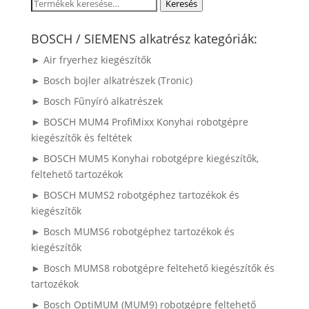
Keresés
Keresés
a
következőre:
BOSCH / SIEMENS alkatrész kategóriák:
► Air fryerhez kiegészítők
► Bosch bojler alkatrészek (Tronic)
► Bosch Fűnyíró alkatrészek
► BOSCH MUM4 ProfiMixx Konyhai robotgépre
kiegészítők és feltétek
► BOSCH MUM5 Konyhai robotgépre kiegészítők,
feltehető tartozékok
► BOSCH MUMS2 robotgéphez tartozékok és
kiegészítők
► Bosch MUMS6 robotgéphez tartozékok és
kiegészítők
► Bosch MUMS8 robotgépre feltehető kiegészítők és
tartozékok
► Bosch OptiMUM (MUM9) robotgépre feltehető