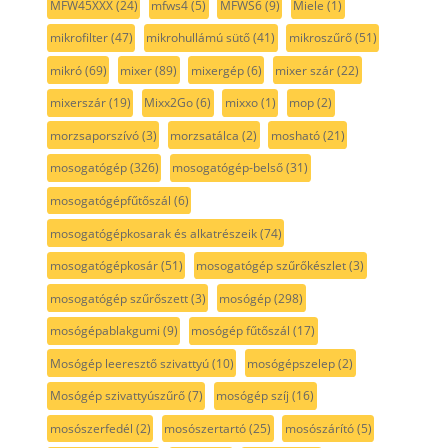
MFW45XXX
(24)
mfws4
(5)
MFWS6
(9)
Miele
(1)
mikrofilter
(47)
mikrohullámú sütő
(41)
mikroszűrő
(51)
mikró
(69)
mixer
(89)
mixergép
(6)
mixer szár
(22)
mixerszár
(19)
Mixx2Go
(6)
mixxo
(1)
mop
(2)
morzsaporszívó
(3)
morzsatálca
(2)
mosható
(21)
mosogatógép
(326)
mosogatógép-belső
(31)
mosogatógépfűtőszál
(6)
mosogatógépkosarak és alkatrészeik
(74)
mosogatógépkosár
(51)
mosogatógép szűrőkészlet
(3)
mosogatógép szűrőszett
(3)
mosógép
(298)
mosógépablakgumi
(9)
mosógép fűtőszál
(17)
Mosógép leeresztő szivattyú
(10)
mosógépszelep
(2)
Mosógép szivattyúszűrő
(7)
mosógép szíj
(16)
mosószerfedél
(2)
mosószertartó
(25)
mosószárító
(5)