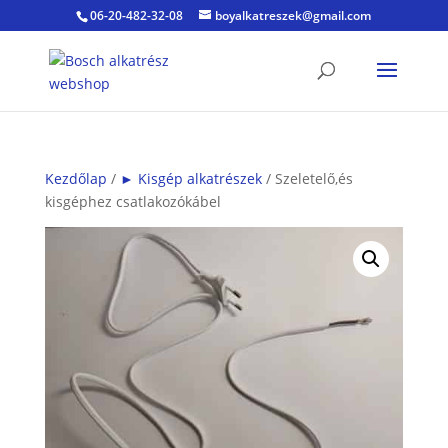
06-20-482-32-08
boyalkatreszek@gmail.com
Kezdőlap
/
► Kisgép alkatrészek
/ Szeletelő,és
kisgéphez csatlakozókábel