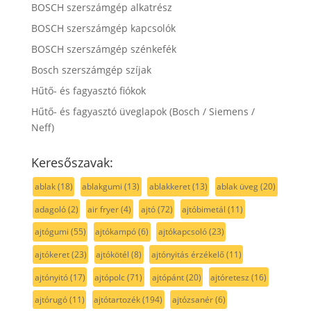
BOSCH szerszámgép alkatrész
BOSCH szerszámgép kapcsolók
BOSCH szerszámgép szénkefék
Bosch szerszámgép szíjak
Hűtő- és fagyasztó fiókok
Hűtő- és fagyasztó üveglapok (Bosch / Siemens /
Neff)
Keresőszavak:
ablak
(18)
ablakgumi
(13)
ablakkeret
(13)
ablak üveg
(20)
adagoló
(2)
air fryer
(4)
ajtó
(72)
ajtóbimetál
(11)
ajtógumi
(55)
ajtókampó
(6)
ajtókapcsoló
(23)
ajtókeret
(23)
ajtókötél
(8)
ajtónyitás érzékelő
(11)
ajtónyitó
(17)
ajtópolc
(71)
ajtópánt
(20)
ajtóretesz
(16)
ajtórugó
(11)
ajtótartozék
(194)
ajtózsanér
(6)