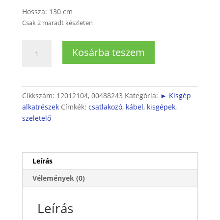
Hossza: 130 cm
Csak 2 maradt készleten
Szeletelő,és
Kosárba teszem
kisgéphez
csatlakozókábel
mennyiség
Cikkszám:
12012104, 00488243
Kategória:
► Kisgép
alkatrészek
Címkék:
csatlakozó
,
kábel
,
kisgépek
,
szeletelő
Leírás
Vélemények (0)
Leírás