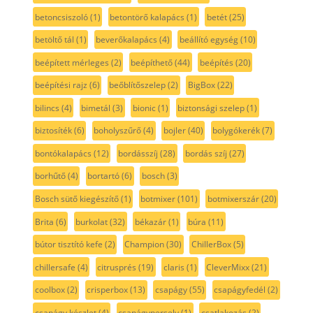
betoncsiszoló
(1)
betontörő kalapács
(1)
betét
(25)
betöltő tál
(1)
beverőkalapács
(4)
beállító egység
(10)
beépített mérleges
(2)
beépíthető
(44)
beépítés
(20)
beépítési rajz
(6)
beőblítőszelep
(2)
BigBox
(22)
bilincs
(4)
bimetál
(3)
bionic
(1)
biztonsági szelep
(1)
biztosíték
(6)
boholyszűrő
(4)
bojler
(40)
bolygókerék
(7)
bontókalapács
(12)
bordásszíj
(28)
bordás szíj
(27)
borhűtő
(4)
bortartó
(6)
bosch
(3)
Bosch sütő kiegészítő
(1)
botmixer
(101)
botmixerszár
(20)
Brita
(6)
burkolat
(32)
békazár
(1)
búra
(11)
bútor tisztító kefe
(2)
Champion
(30)
ChillerBox
(5)
chillersafe
(4)
citrusprés
(19)
claris
(1)
CleverMixx
(21)
coolbox
(2)
crisperbox
(13)
csapágy
(55)
csapágyfedél
(2)
csapágy készlet
(4)
csapágypersely
(1)
csatlakozás
(2)