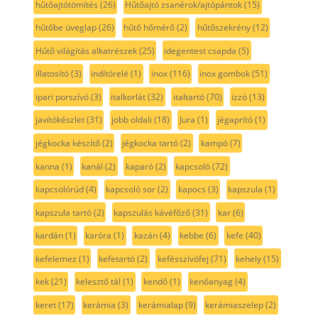
hűtőajtótömítés
(26)
Hűtőajtó zsanérok/ajtópántok
(15)
hűtőbe üveglap
(26)
hűtő hőmérő
(2)
hűtőszekrény
(12)
Hűtő világítás alkatrészek
(25)
idegentest csapda
(5)
illatosító
(3)
indítórelé
(1)
inox
(116)
inox gombok
(51)
ipari porszívó
(3)
italkorlát
(32)
italtartó
(70)
izzó
(13)
javítókészlet
(31)
jobb oldali
(18)
Jura
(1)
jégaprító
(1)
jégkocka készítő
(2)
jégkocka tartó
(2)
kampó
(7)
kanna
(1)
kanál
(2)
kaparó
(2)
kapcsoló
(72)
kapcsolórúd
(4)
kapcsoló sor
(2)
kapocs
(3)
kapszula
(1)
kapszula tartó
(2)
kapszulás kávéfőző
(31)
kar
(6)
kardán
(1)
karóra
(1)
kazán
(4)
kebbe
(6)
kefe
(40)
kefelemez
(1)
kefetartó
(2)
kefésszívófej
(71)
kehely
(15)
kek
(21)
kelesztő tál
(1)
kendő
(1)
kenőanyag
(4)
keret
(17)
kerámia
(3)
kerámialap
(9)
kerámiaszelep
(2)