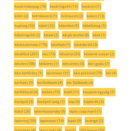
kosárműanyag
(18)
kosárrögzítő
(13)
kosársín
(1)
krém
(2)
krémkeverő
(1)
krómozott
(2)
kulacs
(13)
kuplung
(52)
kábel
(32)
kábeldob
(8)
kábelköteg
(5)
kábelrögzítő
(2)
kárpit
(2)
kárpit tisztító
(8)
kávé
(1)
kávéautomata
(176)
kávébab
(1)
kávédaráló
(3)
kávéfőző
(207)
kés
(73)
késtartó
(33)
késtartó csavar
(2)
készlet
(106)
kétkörös
(1)
kétszintes
(3)
kézi gyalu
(7)
kézi körfűrész
(1)
kézimixer
(31)
kézi porszívó
(79)
kör
(4)
körfütés
(5)
körfűtőbetét
(4)
kör fűtőbetét
(4)
körfűtőszál
(4)
körkés
(15)
kötél
(11)
központi egység
(7)
középső
(3)
középső üveg
(1)
kúp
(6)
kúpkerék
(3)
külső
(26)
labirintustartály
(9)
lapos csap maró
(1)
laposszíj
(33)
lapostepsi
(14)
lapát
(9)
lasange
(2)
lassúprés
(4)
lassú prés
(4)
led
(1)
LED lámpa
(20)