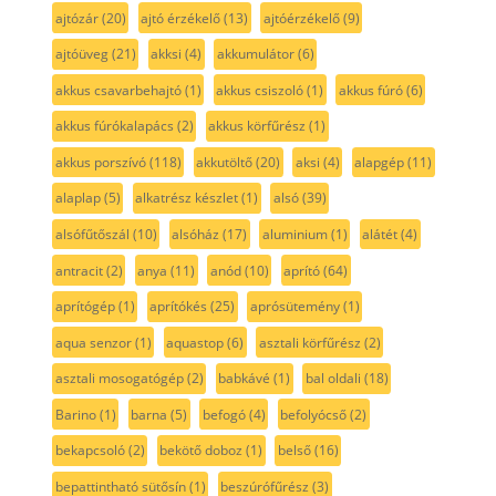
ajtózár
(20)
ajtó érzékelő
(13)
ajtóérzékelő
(9)
ajtóüveg
(21)
akksi
(4)
akkumulátor
(6)
akkus csavarbehajtó
(1)
akkus csiszoló
(1)
akkus fúró
(6)
akkus fúrókalapács
(2)
akkus körfűrész
(1)
akkus porszívó
(118)
akkutöltő
(20)
aksi
(4)
alapgép
(11)
alaplap
(5)
alkatrész készlet
(1)
alsó
(39)
alsófűtőszál
(10)
alsóház
(17)
aluminium
(1)
alátét
(4)
antracit
(2)
anya
(11)
anód
(10)
aprító
(64)
aprítógép
(1)
aprítókés
(25)
aprósütemény
(1)
aqua senzor
(1)
aquastop
(6)
asztali körfűrész
(2)
asztali mosogatógép
(2)
babkávé
(1)
bal oldali
(18)
Barino
(1)
barna
(5)
befogó
(4)
befolyócső
(2)
bekapcsoló
(2)
bekötő doboz
(1)
belső
(16)
bepattintható sütősín
(1)
beszúrófűrész
(3)