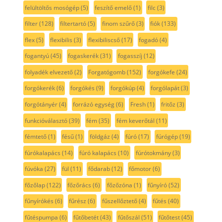
felültöltős mosógép
(5)
feszítő emelő
(1)
filc
(3)
filter
(128)
filtertartó
(5)
finom szűrő
(3)
fiók
(133)
flex
(5)
flexibilis
(3)
flexibiliscső
(17)
fogadó
(4)
fogantyú
(45)
fogaskerék
(31)
fogasszíj
(12)
folyadék elvezető
(2)
Forgatógomb
(152)
forgókefe
(24)
forgókerék
(6)
forgókés
(9)
forgókúp
(4)
forgólapát
(3)
forgótányér
(4)
forrázó egység
(6)
Fresh
(1)
fritőz
(3)
funkcióválasztó
(39)
fém
(35)
fém keverőtál
(11)
fémtető
(1)
fésű
(1)
földgáz
(4)
fúró
(17)
fúrógép
(19)
fúrókalapács
(14)
fúró kalapács
(10)
fúrótokmány
(3)
fúvóka
(27)
fül
(11)
fődarab
(12)
főmotor
(6)
főzőlap
(122)
főzőrács
(6)
főzőzóna
(1)
fűnyíró
(52)
fűnyírókés
(6)
fűrész
(6)
fűszellőztető
(4)
fűtés
(40)
fűtéspumpa
(6)
fűtőbetét
(43)
fűtőszál
(51)
fűtőtest
(45)