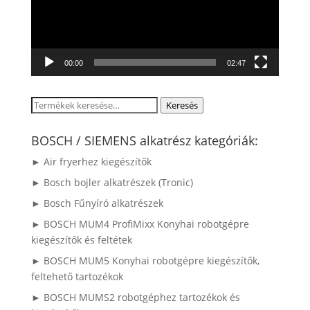
00:00
02:47
Keresés
Keresés
a
következőre:
BOSCH / SIEMENS alkatrész kategóriák:
► Air fryerhez kiegészítők
► Bosch bojler alkatrészek (Tronic)
► Bosch Fűnyíró alkatrészek
► BOSCH MUM4 ProfiMixx Konyhai robotgépre
kiegészítők és feltétek
► BOSCH MUM5 Konyhai robotgépre kiegészítők,
feltehető tartozékok
► BOSCH MUMS2 robotgéphez tartozékok és