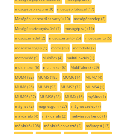
mosógépablakgumi
(9)
mosógép fűtőszál
(17)
Mosógép leeresztő szivattyú
(10)
mosógépszelep
(2)
Mosógép szivattyúszűrő
(7)
mosógép szíj
(16)
mosószerfedél
(2)
mosószertartó
(25)
mosószárító
(5)
mosószárítógép
(1)
motor
(69)
motorkefe
(7)
motorvédő
(9)
MultiBox
(4)
multifunkciós
(1)
multi mixer
(6)
multimixer
(6)
MultiTalent8
(29)
MUM4
(92)
MUM5
(185)
MUM6
(14)
MUM7
(4)
MUM8
(26)
MUM9
(92)
MUMS2
(72)
MUMS4
(1)
MUMS6
(37)
MUMS8
(28)
MUMX
(16)
myMixx
(1)
mágnes
(2)
mágnesgumi
(27)
mágnesszelep
(7)
mákdaráló
(4)
mák daráló
(2)
méhviaszos kendő
(1)
mélyhűtő
(108)
mélyhűtőleolvasztó
(2)
mélytepsi
(13)