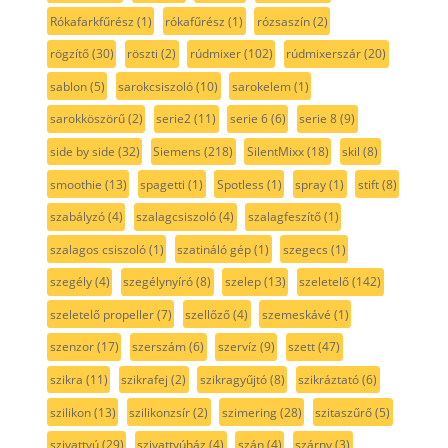
Rókafarkfűrész
(1)
rókafűrész
(1)
rózsaszín
(2)
rögzítő
(30)
röszti
(2)
rúdmixer
(102)
rúdmixerszár
(20)
sablon
(5)
sarokcsiszoló
(10)
sarokelem
(1)
sarokköszörű
(2)
serie2
(11)
serie 6
(6)
serie 8
(9)
side by side
(32)
Siemens
(218)
SilentMixx
(18)
skil
(8)
smoothie
(13)
spagetti
(1)
Spotless
(1)
spray
(1)
stift
(8)
szabályzó
(4)
szalagcsiszoló
(4)
szalagfeszítő
(1)
szalagos csiszoló
(1)
szatináló gép
(1)
szegecs
(1)
szegély
(4)
szegélynyíró
(8)
szelep
(13)
szeletelő
(142)
szeletelő propeller
(7)
szellőző
(4)
szemeskávé
(1)
szenzor
(17)
szerszám
(6)
szervíz
(9)
szett
(47)
szikra
(11)
szikrafej
(2)
szikragyűjtó
(8)
szikráztató
(6)
szilikon
(13)
szilikonzsír
(2)
szimering
(28)
szitaszűrő
(5)
szivattyú
(29)
szivattyúház
(4)
szán
(4)
szárny
(3)