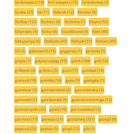
fúrókalapács
(14)
fúró kalapács
(10)
fúrótokmány
(3)
fúvóka
(27)
fül
(11)
fődarab
(12)
főmotor
(6)
főzőlap
(122)
főzőrács
(6)
főzőzóna
(1)
fűnyíró
(52)
fűnyírókés
(6)
fűrész
(6)
fűszellőztető
(4)
fűtés
(40)
fűtéspumpa
(6)
fűtőbetét
(43)
fűtőszál
(51)
fűtőtest
(45)
G9
(2)
gabonaörlő
(13)
gaggenau
(1)
gerenda
(1)
golyós
(1)
golyóscsapágy
(10)
gomb
(104)
grill
(16)
grillbetét
(3)
grillrács
(5)
gumi
(77)
gumibak
(14)
gumicső
(18)
gumiláb
(14)
gyalu
(3)
gyalugép
(1)
gyerekzár
(2)
gyorsdaraboló
(2)
gyorstokmány
(3)
gyorstöltő
(1)
gyúrókampó
(5)
gyümölcscentrifuga
(12)
gyümölcsprés
(22)
gyűrű
(10)
gáz csatlakozó
(3)
gázrózsa
(17)
gáztepsi
(21)
gáztűzhely
(321)
gázégő
(6)
gégecső
(23)
gépház
(5)
görgő
(12)
gőz
(1)