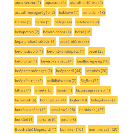
aqua senzor
(1)
aquastop
(6)
asztali körfűrész
(2)
asztali mosogatógép
(2)
babkávé
(1)
bal oldali
(18)
Barino
(1)
barna
(5)
befogó
(4)
befolyócső
(2)
bekapcsoló
(2)
bekötő doboz
(1)
belső
(16)
bepattintható sütősín
(1)
beszúrófűrész
(3)
betoncsiszoló
(1)
betontörő kalapács
(1)
betét
(25)
betöltő tál
(1)
beverőkalapács
(4)
beállító egység
(10)
beépített mérleges
(2)
beépíthető
(44)
beépítés
(20)
beépítési rajz
(6)
beőblítőszelep
(2)
BigBox
(22)
bilincs
(4)
bimetál
(3)
bionic
(1)
biztonsági szelep
(1)
biztosíték
(6)
boholyszűrő
(4)
bojler
(40)
bolygókerék
(7)
bontókalapács
(12)
bordásszíj
(28)
bordás szíj
(27)
borhűtő
(4)
bortartó
(6)
bosch
(3)
Bosch sütő kiegészítő
(1)
botmixer
(101)
botmixerszár
(20)