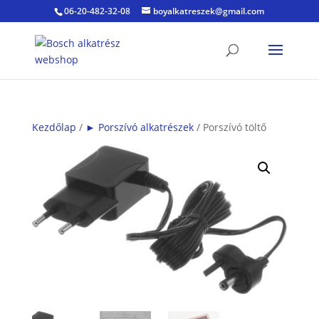
06-20-482-32-08
boyalkatreszek@gmail.com
Kezdőlap
/
► Porszívó alkatrészek
/ Porszívó töltő