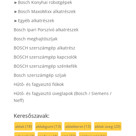
►Bosch Konyhai robotgépek
►Bosch MaxoMixx alkatrészek
►Egyéb alkatrészek
Bosch Ipari Porszívó alkatrészek
Bosch meghajtószíjak
BOSCH szerszámgép alkatrész
BOSCH szerszámgép kapcsolók
BOSCH szerszámgép szénkefék
Bosch szerszámgép szíjak
Hűtő- és fagyasztó fiókok
Hűtő- és fagyasztó üveglapok (Bosch / Siemens /
Neff)
Keresőszavak:
ablak
(18)
ablakgumi
(13)
ablakkeret
(13)
ablak üveg
(20)