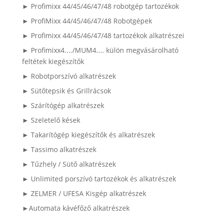
► Profimixx 44/45/46/47/48 robotgép tartozékok
► ProfiMixx 44/45/46/47/48 Robotgépek
► Profimixx 44/45/46/47/48 tartozékok alkatrészei
► Profimixx4..../MUM4.... külön megvásárolható
feltétek kiegészítők
► Robotporszívó alkatrészek
► Sütőtepsik és Grillrácsok
► Szárítógép alkatrészek
► Szeletelő kések
► Takarítógép kiegészítők és alkatrészek
► Tassimo alkatrészek
► Tűzhely / Sütő alkatrészek
► Unlimited porszívó tartozékok és alkatrészek
► ZELMER / UFESA Kisgép alkatrészek
►Automata kávéfőző alkatrészek