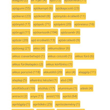
adagoló
(2)
air fryer
(4)
ajtó
(72)
ajtóbimetál
(11)
ajtógumi
(55)
ajtókampó
(6)
ajtókapcsoló
(23)
ajtókeret
(23)
ajtókötél
(8)
ajtónyitás érzékelő
(11)
ajtónyitó
(17)
ajtópolc
(71)
ajtópánt
(20)
ajtóretesz
(16)
ajtórugó
(11)
ajtótartozék
(194)
ajtózsanér
(6)
ajtózár
(20)
ajtó érzékelő
(13)
ajtóérzékelő
(9)
ajtóüveg
(21)
akksi
(4)
akkumulátor
(6)
akkus csavarbehajtó
(1)
akkus csiszoló
(1)
akkus fúró
(6)
akkus fúrókalapács
(2)
akkus körfűrész
(1)
akkus porszívó
(118)
akkutöltő
(20)
aksi
(4)
alapgép
(11)
alaplap
(5)
alkatrész készlet
(1)
alsó
(39)
alsófűtőszál
(10)
alsóház
(17)
aluminium
(1)
alátét
(4)
antracit
(2)
anya
(11)
anód
(10)
aprító
(64)
aprítógép
(1)
aprítókés
(25)
aprósütemény
(1)