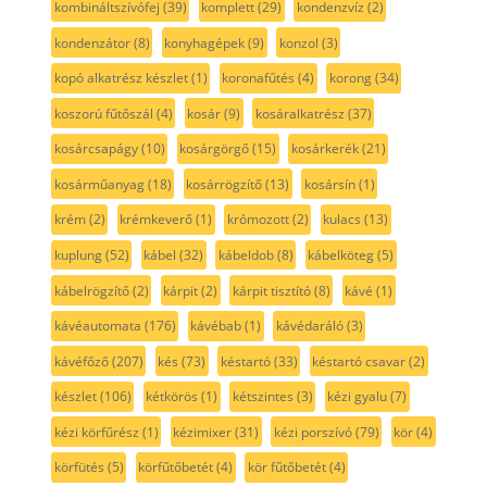
kombináltszívófej
(39)
komplett
(29)
kondenzvíz
(2)
kondenzátor
(8)
konyhagépek
(9)
konzol
(3)
kopó alkatrész készlet
(1)
koronafűtés
(4)
korong
(34)
koszorú fűtőszál
(4)
kosár
(9)
kosáralkatrész
(37)
kosárcsapágy
(10)
kosárgörgő
(15)
kosárkerék
(21)
kosárműanyag
(18)
kosárrögzítő
(13)
kosársín
(1)
krém
(2)
krémkeverő
(1)
krómozott
(2)
kulacs
(13)
kuplung
(52)
kábel
(32)
kábeldob
(8)
kábelköteg
(5)
kábelrögzítő
(2)
kárpit
(2)
kárpit tisztító
(8)
kávé
(1)
kávéautomata
(176)
kávébab
(1)
kávédaráló
(3)
kávéfőző
(207)
kés
(73)
késtartó
(33)
késtartó csavar
(2)
készlet
(106)
kétkörös
(1)
kétszintes
(3)
kézi gyalu
(7)
kézi körfűrész
(1)
kézimixer
(31)
kézi porszívó
(79)
kör
(4)
körfütés
(5)
körfűtőbetét
(4)
kör fűtőbetét
(4)