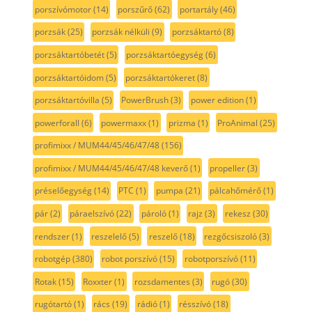
porszívómotor
(14)
porszűrő
(62)
portartály
(46)
porzsák
(25)
porzsák nélküli
(9)
porzsáktartó
(8)
porzsáktartóbetét
(5)
porzsáktartóegység
(6)
porzsáktartóidom
(5)
porzsáktartókeret
(8)
porzsáktartóvilla
(5)
PowerBrush
(3)
power edition
(1)
powerforall
(6)
powermaxx
(1)
prizma
(1)
ProAnimal
(25)
profimixx / MUM44/45/46/47/48
(156)
profimixx / MUM44/45/46/47/48 keverő
(1)
propeller
(3)
préselőegység
(14)
PTC
(1)
pumpa
(21)
pálcahőmérő
(1)
pár
(2)
páraelszívó
(22)
pároló
(1)
rajz
(3)
rekesz
(30)
rendszer
(1)
reszelelő
(5)
reszelő
(18)
rezgőcsiszoló
(3)
robotgép
(380)
robot porszívó
(15)
robotporszívó
(11)
Rotak
(15)
Roxxter
(1)
rozsdamentes
(3)
rugó
(30)
rugótartó
(1)
rács
(19)
rádió
(1)
résszívó
(18)