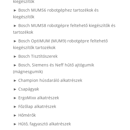
kiegészítők
► Bosch MUMS6 robotgéphez tartozékok és
kiegészítők
► Bosch MUMS8 robotgépre feltehető kiegészítők és
tartozékok
► Bosch OptiMUM (MUM9) robotgépre feltehető
kiegészítők tartozékok
► Bosch Tisztítószerek
► Bosch, Siemens és Neff hűtő ajtógumik
(mágnesgumik)
► Champion húsdaráló alkatrészek
► Csapágyak
► ErgoMixx alkatrészek
► Főzőlap alkatrészek
► Hőmérők
► Hűtő, fagyasztó alkatrészek