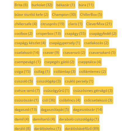
Brita
(6)
burkolat
(32)
békazár
(1)
búra
(11)
bútor tisztító kefe
(2)
Champion
(30)
ChillerBox
(5)
chillersafe
(4)
citrusprés
(19)
claris
(1)
CleverMixx
(21)
coolbox
(2)
crisperbox
(13)
csapágy
(55)
csapágyfedél
(2)
csapágy készlet
(4)
csapágypersely
(1)
csatlakozás
(2)
csatlakozó
(14)
csavar
(9)
csavarozó
(2)
csavartakaró
(5)
csempevágó
(1)
csepegés gátló
(2)
csepptálca
(4)
csiga
(15)
csillag
(1)
csillámlap
(3)
csillámlemez
(2)
csiszoló
(5)
csiszológép
(3)
csukló persely
(1)
csésze tartó
(7)
csúszógyűrű
(1)
csúszósines gérvágó
(3)
csúszószán
(1)
cső
(36)
csőbilincs
(4)
csőcsatlakozó
(3)
dagasztó
(13)
dagasztólapát
(5)
dagasztószár
(14)
damil
(4)
damiltartó
(4)
daraboló csiszológép
(1)
daráló
(8)
darálóskeksz
(1)
darálóskávéfőző
(89)