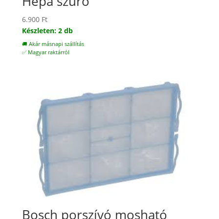
Hepa szűrő
6.900
Ft
Készleten: 2 db
🚚 Akár másnapi szállítás
✅ Magyar raktárról
Bosch porszívó mosható