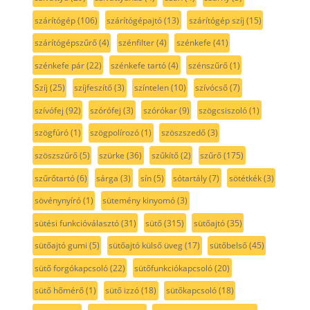
szárítógép
(106)
szárítógépajtó
(13)
szárítógép szíj
(15)
szárítógépszűrő
(4)
szénfilter
(4)
szénkefe
(41)
szénkefe pár
(22)
szénkefe tartó
(4)
szénszűrő
(1)
Szíj
(25)
szíjfeszítő
(3)
színtelen
(10)
szívócső
(7)
szívófej
(92)
szórófej
(3)
szórókar
(9)
szögcsiszoló
(1)
szögfúró
(1)
szögpolírozó
(1)
szöszszedő
(3)
szöszszűrő
(5)
szürke
(36)
szűkítő
(2)
szűrő
(175)
szűrőtartó
(6)
sárga
(3)
sín
(5)
sótartály
(7)
sötétkék
(3)
sövénynyíró
(1)
sütemény kinyomó
(3)
sütési funkcióválasztó
(31)
sütő
(315)
sütőajtó
(35)
sütőajtó gumi
(5)
sütőajtó külső üveg
(17)
sütőbelső
(45)
sütő forgókapcsoló
(22)
sütőfunkciókapcsoló
(20)
sütő hőmérő
(1)
sütő izzó
(18)
sütőkapcsoló
(18)