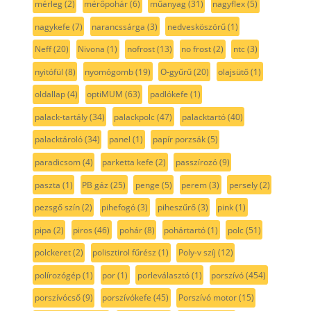
mérleg
(2)
mérőpohár
(6)
műanyag
(31)
nagyflex
(5)
nagykefe
(7)
narancssárga
(3)
nedvesköszörű
(1)
Neff
(20)
Nivona
(1)
nofrost
(13)
no frost
(2)
ntc
(3)
nyitófül
(8)
nyomógomb
(19)
O-gyűrű
(20)
olajsütő
(1)
oldallap
(4)
optiMUM
(63)
padlókefe
(1)
palack-tartály
(34)
palackpolc
(47)
palacktartó
(40)
palacktároló
(34)
panel
(1)
papír porzsák
(5)
paradicsom
(4)
parketta kefe
(2)
passzírozó
(9)
paszta
(1)
PB gáz
(25)
penge
(5)
perem
(3)
persely
(2)
pezsgő szín
(2)
pihefogó
(3)
piheszűrő
(3)
pink
(1)
pipa
(2)
piros
(46)
pohár
(8)
pohártartó
(1)
polc
(51)
polckeret
(2)
polisztirol fűrész
(1)
Poly-v szíj
(12)
polírozógép
(1)
por
(1)
porleválasztó
(1)
porszívó
(454)
porszívócső
(9)
porszívókefe
(45)
Porszívó motor
(15)