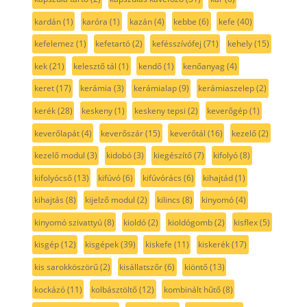
kardán
(1)
karóra
(1)
kazán
(4)
kebbe
(6)
kefe
(40)
kefelemez
(1)
kefetartó
(2)
kefésszívófej
(71)
kehely
(15)
kek
(21)
kelesztő tál
(1)
kendő
(1)
kenőanyag
(4)
keret
(17)
kerámia
(3)
kerámialap
(9)
kerámiaszelep
(2)
kerék
(28)
keskeny
(1)
keskeny tepsi
(2)
keverőgép
(1)
keverőlapát
(4)
keverőszár
(15)
keverőtál
(16)
kezelő
(2)
kezelő modul
(3)
kidobó
(3)
kiegészítő
(7)
kifolyó
(8)
kifolyócső
(13)
kifúvó
(6)
kifúvórács
(6)
kihajtád
(1)
kihajtás
(8)
kijelző modul
(2)
kilincs
(8)
kinyomó
(4)
kinyomó szivattyú
(8)
kioldó
(2)
kioldógomb
(2)
kisflex
(5)
kisgép
(12)
kisgépek
(39)
kiskefe
(11)
kiskerék
(17)
kis sarokköszörű
(2)
kisállatszőr
(6)
kiöntő
(13)
kockázó
(11)
kolbásztöltő
(12)
kombinált hűtő
(8)