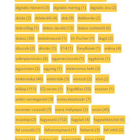
digitális hőmérő
(3)
digitális mérleg
(1)
digitális óra
(2)
dióda
(2)
diódaráló
(4)
dob
(9)
dobborda
(2)
dobcsillag
(1)
dobos daráló
(12)
dobos szeletelő
(6)
doboz
(30)
dobtámasztó
(1)
Dr.Fischer
(1)
dugó
(2)
díszcsík
(2)
díszléc
(1)
E14
(1)
EasyRotak
(1)
edény
(4)
edénytartórács
(6)
egyenecsiszoló
(1)
egykörös
(1)
egyszintes
(2)
egység
(1)
elektromos kefe
(3)
elektronika
(46)
elektróda
(3)
elosztó
(2)
első
(2)
előlap
(111)
EQ series
(1)
ErgoMixx
(33)
etazser
(1)
etilén semlegesítő
(3)
evőeszközkosár
(7)
excenter csiszoló
(7)
extra mélytepsi
(2)
ezüst
(45)
ezüstlap
(2)
fagyasztó
(152)
fagylalt
(4)
fagylaltkészítő
(6)
fal csiszoló
(1)
falhoronymaró
(1)
falitartó
(3)
fali töltő
(2)
falmaró
(1)
fedeles
(1)
fedél
(158)
fehér
(215)