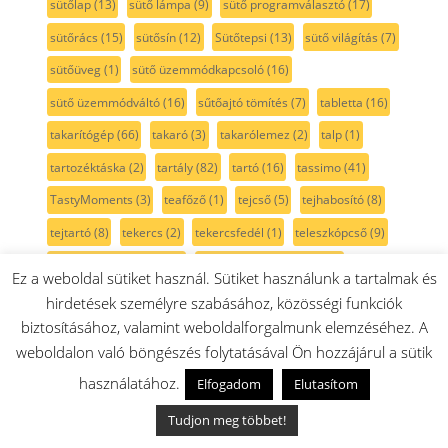
sütőlap
(13)
sütő lámpa
(9)
sütő programválasztó
(17)
sütőrács
(15)
sütősín
(12)
Sütőtepsi
(13)
sütő világítás
(7)
sütőüveg
(1)
sütő üzemmódkapcsoló
(16)
sütő üzemmódváltó
(16)
sűtőajtó tömítés
(7)
tabletta
(16)
takarítógép
(66)
takaró
(3)
takarólemez
(2)
talp
(1)
tartozéktáska
(2)
tartály
(82)
tartó
(16)
tassimo
(41)
TastyMoments
(3)
teafőző
(1)
tejcső
(5)
tejhabosító
(8)
tejtartó
(8)
tekercs
(2)
tekercsfedél
(1)
teleszkópcső
(9)
teleszkópos sütősín
(12)
teljesítmény szabályzó
(1)
Ez a weboldal sütiket használ. Sütiket használunk a tartalmak és
tengely
(17)
tepsi
(35)
tepsi fedél
(3)
tepsitartó
(4)
hirdetések személyre szabásához, közösségi funkciók
biztosításához, valamint weboldalforgalmunk elemzéséhez. A
termoelem
(7)
termosztát
(18)
tető
(20)
textil porzsák
(2)
weboldalon való böngészés folytatásával Ön hozzájárul a sütik
tisztavízcső
(2)
tisztító
(18)
tisztítószer
(31)
To Go
(3)
használatához.
Elfogadom
Elutasítom
ToGo pohár
(14)
tojástartó
(2)
toldócső
(7)
tolóka
(11)
Tudjon meg többet!
tolókar
(3)
transzformátor
(4)
Tronic
(37)