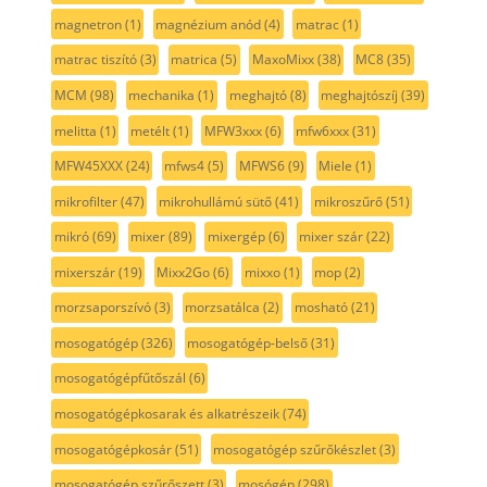
magnetron
(1)
magnézium anód
(4)
matrac
(1)
matrac tiszító
(3)
matrica
(5)
MaxoMixx
(38)
MC8
(35)
MCM
(98)
mechanika
(1)
meghajtó
(8)
meghajtószíj
(39)
melitta
(1)
metélt
(1)
MFW3xxx
(6)
mfw6xxx
(31)
MFW45XXX
(24)
mfws4
(5)
MFWS6
(9)
Miele
(1)
mikrofilter
(47)
mikrohullámú sütő
(41)
mikroszűrő
(51)
mikró
(69)
mixer
(89)
mixergép
(6)
mixer szár
(22)
mixerszár
(19)
Mixx2Go
(6)
mixxo
(1)
mop
(2)
morzsaporszívó
(3)
morzsatálca
(2)
mosható
(21)
mosogatógép
(326)
mosogatógép-belső
(31)
mosogatógépfűtőszál
(6)
mosogatógépkosarak és alkatrészeik
(74)
mosogatógépkosár
(51)
mosogatógép szűrőkészlet
(3)
mosogatógép szűrőszett
(3)
mosógép
(298)