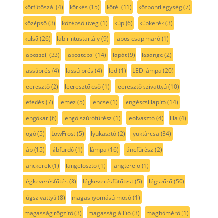
körfűtőszál
(4)
körkés
(15)
kötél
(11)
központi egység
(7)
középső
(3)
középső üveg
(1)
kúp
(6)
kúpkerék
(3)
külső
(26)
labirintustartály
(9)
lapos csap maró
(1)
laposszíj
(33)
lapostepsi
(14)
lapát
(9)
lasange
(2)
lassúprés
(4)
lassú prés
(4)
led
(1)
LED lámpa
(20)
leeresztő
(2)
leeresztő cső
(1)
leeresztő szivattyú
(10)
lefedés
(7)
lemez
(5)
lencse
(1)
lengéscsillapító
(14)
lengőkar
(6)
lengő szúrófűrész
(1)
leolvasztó
(4)
lila
(4)
logó
(5)
LowFrost
(5)
lyukasztó
(2)
lyuktárcsa
(34)
láb
(15)
lábfürdő
(1)
lámpa
(16)
láncfűrész
(2)
lánckerék
(1)
lángelosztó
(1)
lángterelő
(1)
légkeverésfűtés
(8)
légkeverésfűtőtest
(5)
légszűrő
(50)
lúgszivattyú
(8)
magasnyomású mosó
(1)
magasság rögzítő
(3)
magasság állító
(3)
maghőmérő
(1)