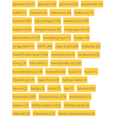
gőzkivezető
(1)
gőzsütő
(33)
gőzterelő
(2)
gőzállomás
(1)
habkő
(1)
habosító
(2)
habszivacs
(6)
habtárcsa
(1)
habverő
(46)
habverőlapát
(18)
habverőszár
(28)
hajtómű
(34)
halogén lámpa
(4)
hangszigetelő
(4)
harmonikacső
(10)
hasábburgonya
(1)
henger
(4)
hengerkefe
(1)
HEPA
(48)
hepa szűrő
(62)
hollander
(2)
HomeProfessional
(144)
homlokkerék
(3)
hordozható
(5)
horog
(3)
horzsakő
(1)
hosszbordás szíj
(28)
hosszbordásszíj
(16)
hurkatöltő
(6)
huzal
(1)
huzat
(1)
HydroFresh
(1)
hyperFresh
(3)
hálózati kábel
(1)
három
(2)
hátlap
(2)
hátsó
(7)
ház
(1)
házrész
(63)
húsdaráló
(189)
húsdaráló ház
(15)
húshőmérő
(1)
hőelem
(7)
hőfokszabályzó
(52)
hőfokérzékelő
(4)
hőkioldó
(3)
hőkorlátozó
(1)
hőmérsékletkorlátozó
(4)