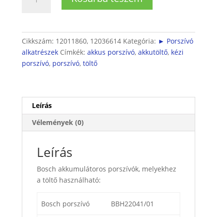
töltő
mennyiség
Cikkszám:
12011860, 12036614
Kategória:
► Porszívó
alkatrészek
Címkék:
akkus porszívó
,
akkutöltő
,
kézi
porszívó
,
porszívó
,
töltő
Leírás
Vélemények (0)
Leírás
Bosch akkumulátoros porszívók, melyekhez
a töltő használható:
Bosch porszívó
BBH22041/01