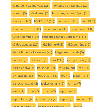
hőmérsékletszabályozó
(28)
hőmérsékletszabályzó
(29)
hőmérő
(5)
hőszigetelt
(2)
hőszivattyús szárítógép
(25)
hőállógumi
(2)
hőálló izzó
(15)
hőérzékelő
(13)
hűtő
(393)
hűtőajtó-tartozék
(41)
hűtőajtógumi
(31)
hűtőajtópolc
(34)
hűtőajtótömítés
(26)
Hűtőajtó zsanérok/ajtópántok
(15)
hűtőbe üveglap
(26)
hűtő hőmérő
(2)
hűtőszekrény
(12)
Hűtő világítás alkatrészek
(25)
idegentest csapda
(5)
illatosító
(3)
indítórelé
(1)
inox
(116)
inox gombok
(51)
ipari porszívó
(3)
italkorlát
(32)
italtartó
(70)
izzó
(13)
javítókészlet
(31)
jobb oldali
(18)
Jura
(1)
jégaprító
(1)
jégkocka készítő
(2)
jégkocka tartó
(2)
kampó
(7)
kanna
(1)
kanál
(2)
kaparó
(2)
kapcsoló
(72)
kapcsolórúd
(4)
kapcsoló sor
(2)
kapocs
(3)
kapszula
(1)
kapszula tartó
(2)
kapszulás kávéfőző
(31)
kar
(6)