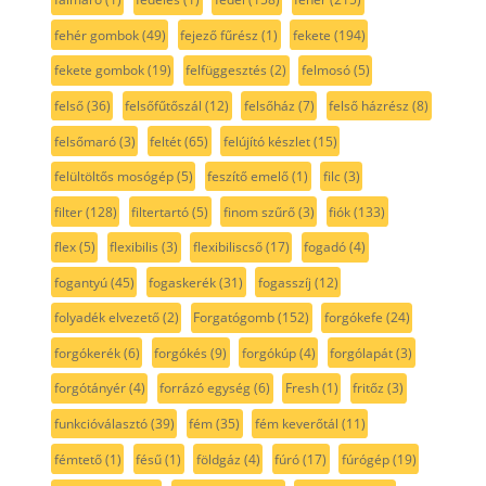
fehér gombok
(49)
fejező fűrész
(1)
fekete
(194)
fekete gombok
(19)
felfüggesztés
(2)
felmosó
(5)
felső
(36)
felsőfűtőszál
(12)
felsőház
(7)
felső házrész
(8)
felsőmaró
(3)
feltét
(65)
felújító készlet
(15)
felültöltős mosógép
(5)
feszítő emelő
(1)
filc
(3)
filter
(128)
filtertartó
(5)
finom szűrő
(3)
fiók
(133)
flex
(5)
flexibilis
(3)
flexibiliscső
(17)
fogadó
(4)
fogantyú
(45)
fogaskerék
(31)
fogasszíj
(12)
folyadék elvezető
(2)
Forgatógomb
(152)
forgókefe
(24)
forgókerék
(6)
forgókés
(9)
forgókúp
(4)
forgólapát
(3)
forgótányér
(4)
forrázó egység
(6)
Fresh
(1)
fritőz
(3)
funkcióválasztó
(39)
fém
(35)
fém keverőtál
(11)
fémtető
(1)
fésű
(1)
földgáz
(4)
fúró
(17)
fúrógép
(19)