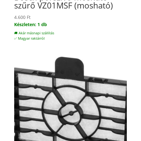
szűrő VZ01MSF (mosható)
4.600
Ft
Készleten: 1 db
🚚 Akár másnapi szállítás
✅ Magyar raktárról