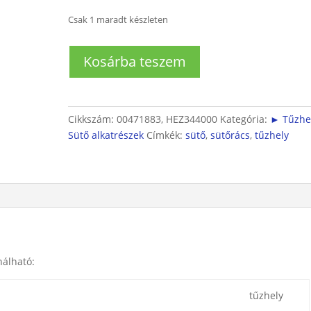
Csak 1 maradt készleten
Sütőrács
Kosárba teszem
(sütőkocsis
sötőhöz)
mennyiség
Cikkszám:
00471883, HEZ344000
Kategória:
► Tűzhel
Sütő alkatrészek
Címkék:
sütő
,
sütőrács
,
tűzhely
nálható:
tűzhely