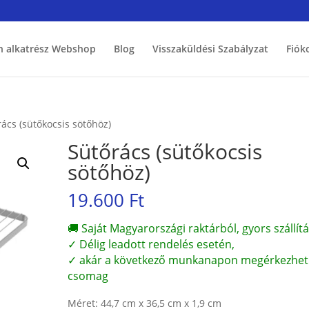
h alkatrész Webshop
Blog
Visszaküldési Szabályzat
Fiók
rács (sütőkocsis sötőhöz)
Sütőrács (sütőkocsis
sötőhöz)
19.600
Ft
🚚 Saját Magyarországi raktárból, gyors szállítá
✓ Délig leadott rendelés esetén,
✓ akár a következő munkanapon megérkezhet
csomag
Méret: 44,7 cm x 36,5 cm x 1,9 cm