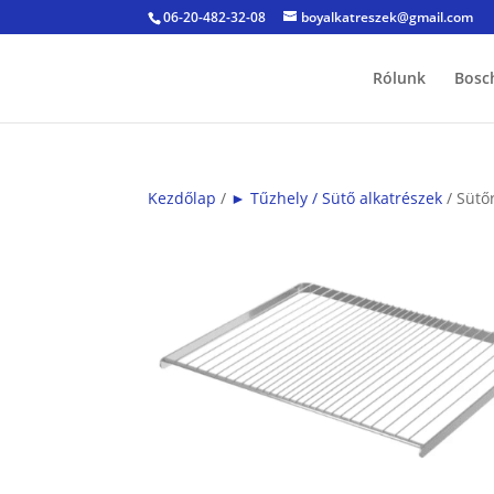
06-20-482-32-08
boyalkatreszek@gmail.com
Rólunk
Bosc
Kezdőlap
/
► Tűzhely / Sütő alkatrészek
/ Sütő