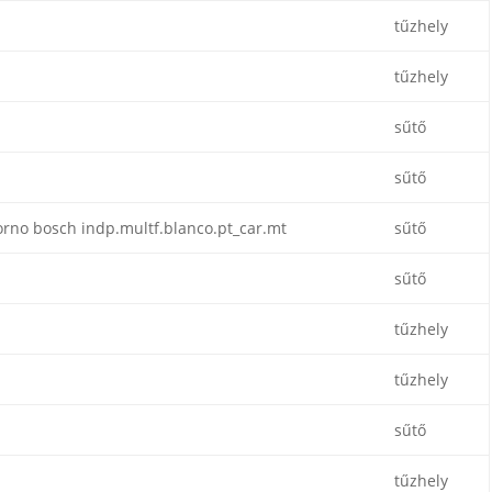
tűzhely
tűzhely
sűtő
sűtő
rno bosch indp.multf.blanco.pt_car.mt
sűtő
sűtő
tűzhely
tűzhely
sűtő
tűzhely