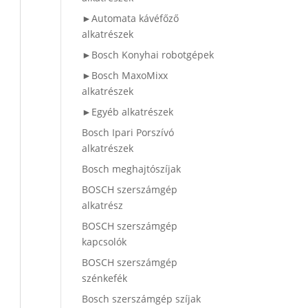
►Automata kávéfőző
alkatrészek
►Bosch Konyhai robotgépek
►Bosch MaxoMixx
alkatrészek
►Egyéb alkatrészek
Bosch Ipari Porszívó
alkatrészek
Bosch meghajtószíjak
BOSCH szerszámgép
alkatrész
BOSCH szerszámgép
kapcsolók
BOSCH szerszámgép
szénkefék
Bosch szerszámgép szíjak