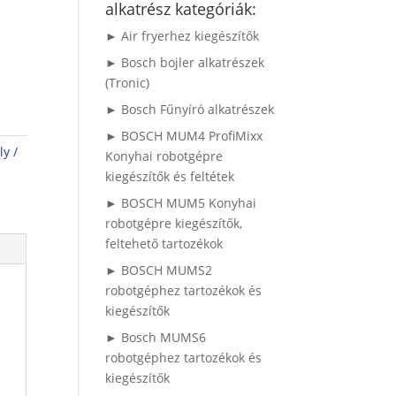
alkatrész kategóriák:
► Air fryerhez kiegészítők
► Bosch bojler alkatrészek
(Tronic)
► Bosch Fűnyíró alkatrészek
► BOSCH MUM4 ProfiMixx
y /
Konyhai robotgépre
kiegészítők és feltétek
► BOSCH MUM5 Konyhai
robotgépre kiegészítők,
feltehető tartozékok
► BOSCH MUMS2
robotgéphez tartozékok és
kiegészítők
► Bosch MUMS6
robotgéphez tartozékok és
kiegészítők