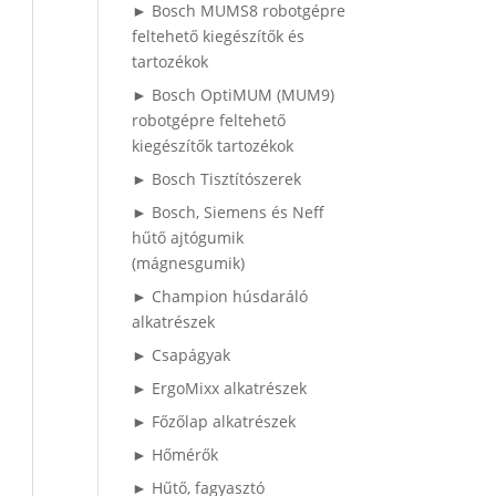
► Bosch MUMS8 robotgépre
feltehető kiegészítők és
tartozékok
► Bosch OptiMUM (MUM9)
robotgépre feltehető
kiegészítők tartozékok
► Bosch Tisztítószerek
► Bosch, Siemens és Neff
hűtő ajtógumik
(mágnesgumik)
► Champion húsdaráló
alkatrészek
► Csapágyak
► ErgoMixx alkatrészek
► Főzőlap alkatrészek
► Hőmérők
► Hűtő, fagyasztó