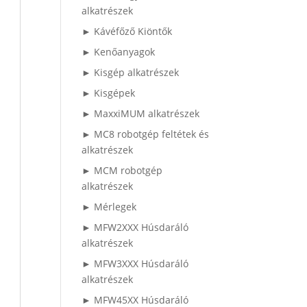
alkatrészek
► Kávéfőző Kiöntők
► Kenőanyagok
► Kisgép alkatrészek
► Kisgépek
► MaxxiMUM alkatrészek
► MC8 robotgép feltétek és
alkatrészek
► MCM robotgép
alkatrészek
► Mérlegek
► MFW2XXX Húsdaráló
alkatrészek
► MFW3XXX Húsdaráló
alkatrészek
► MFW45XX Húsdaráló