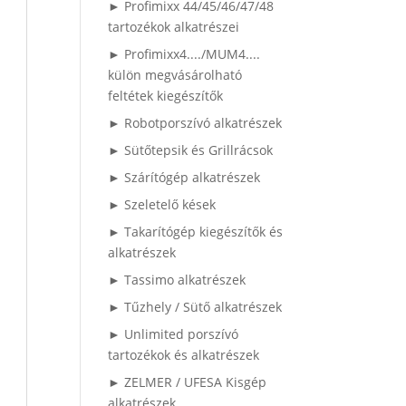
► Profimixx 44/45/46/47/48
tartozékok alkatrészei
► Profimixx4..../MUM4....
külön megvásárolható
feltétek kiegészítők
► Robotporszívó alkatrészek
► Sütőtepsik és Grillrácsok
► Szárítógép alkatrészek
► Szeletelő kések
► Takarítógép kiegészítők és
alkatrészek
► Tassimo alkatrészek
► Tűzhely / Sütő alkatrészek
► Unlimited porszívó
tartozékok és alkatrészek
► ZELMER / UFESA Kisgép
alkatrészek