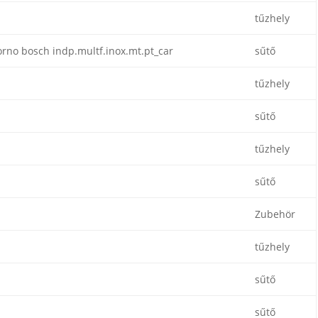
tűzhely
rno bosch indp.multf.inox.mt.pt_car
sűtő
tűzhely
sűtő
tűzhely
sűtő
Zubehör
tűzhely
sűtő
sűtő