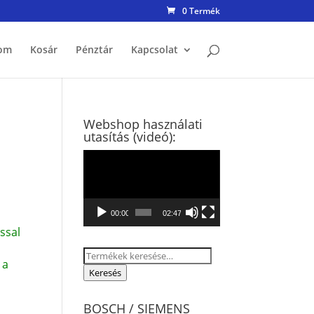
0 Termék
om
Kosár
Pénztár
Kapcsolat
Webshop használati
utasítás (videó):
Videólejátszó
00:00
02:47
ssal
Keresés
 a
a
Keresés
következőre:
BOSCH / SIEMENS