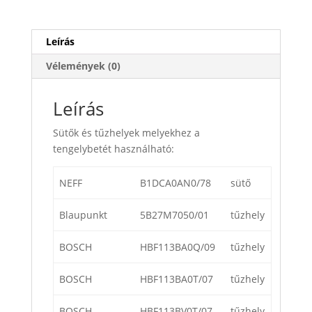
Leírás
Vélemények (0)
Leírás
Sütők és tűzhelyek melyekhez a
tengelybetét használható:
NEFF
B1DCA0AN0/78
sütő
Blaupunkt
5B27M7050/01
tűzhely
BOSCH
HBF113BA0Q/09
tűzhely
BOSCH
HBF113BA0T/07
tűzhely
BOSCH
HBF113BV0T/07
tűzhely