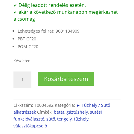
✓ Délig leadott rendelés esetén,
✓ akár a következő munkanapon megérkezhet
a csomag
Lehetséges felirat: 9001134909
PBT GF20
POM GF20
Készleten
Sütő
Kosárba teszem
választókapcsolóhoz
tengelybetét
mennyiség
Cikkszám:
10004592
Kategória:
► Tűzhely / Sütő
alkatrészek
Címkék:
betét
,
gáztűzhely
,
sütési
funkcióválasztó
,
sütő
,
tengely
,
tűzhely
,
választókapcsoló