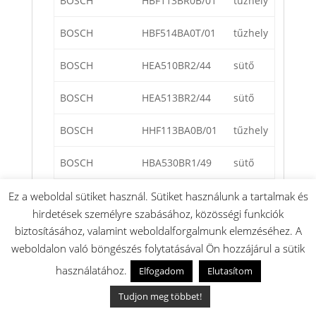
BOSCH
HBF113BR0B/01
tűzhely
BOSCH
HBF514BA0T/01
tűzhely
BOSCH
HEA510BR2/44
sütő
BOSCH
HEA513BR2/44
sütő
BOSCH
HHF113BA0B/01
tűzhely
BOSCH
HBA530BR1/49
sütő
BOSCH
HEA510BR2/49
sütő
Ez a weboldal sütiket használ. Sütiket használunk a tartalmak és
hirdetések személyre szabásához, közösségi funkciók
BOSCH
HEA513BR2/49
sütő
biztosításához, valamint weboldalforgalmunk elemzéséhez. A
weboldalon való böngészés folytatásával Ön hozzájárul a sütik
BOSCH
HHF313BR0B/01
tűzhely
használatához.
Elfogadom
Elutasítom
BOSCH
HHF113BR0B/01
tűzhely
Tudjon meg többet!