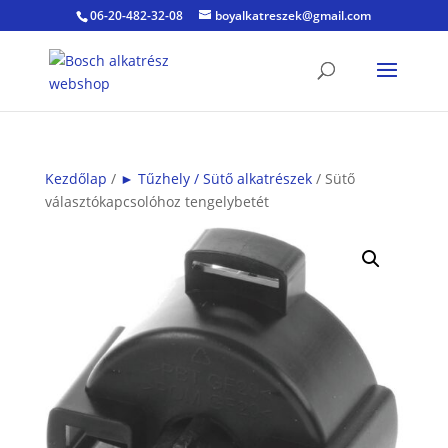
06-20-482-32-08
boyalkatreszek@gmail.com
Kezdőlap
/
► Tűzhely / Sütő alkatrészek
/ Sütő
választókapcsolóhoz tengelybetét