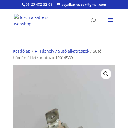
06-20-482-32-08
boyalkatreszek@gmail.com
Kezdőlap
/
► Tűzhely / Sütő alkatrészek
/ Sütő
hőmérsékletkorlátozó 190°/EVO