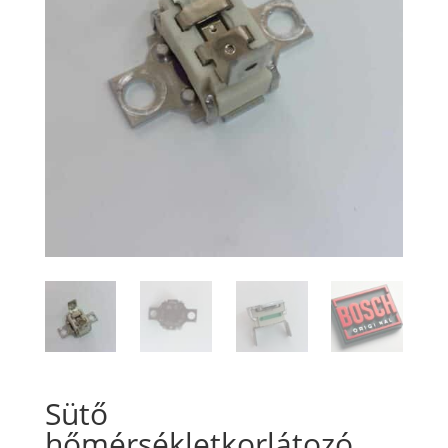
Sütő
hőmérsékletkorlátozó