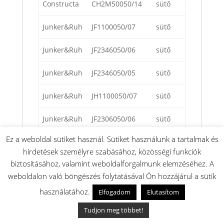
Constructa
CH2M50050/14
sütő
Junker&Ruh
JF1100050/07
sütő
Junker&Ruh
JF2346050/06
sütő
Junker&Ruh
JF2346050/05
sütő
Junker&Ruh
JH1100050/07
sütő
Junker&Ruh
JF2306050/06
sütő
Ez a weboldal sütiket használ. Sütiket használunk a tartalmak és
Junker&Ruh
JF2306050/05
sütő
hirdetések személyre szabásához, közösségi funkciók
biztosításához, valamint weboldalforgalmunk elemzéséhez. A
Junker&Ruh
JH2306050/05
sütő
weboldalon való böngészés folytatásával Ön hozzájárul a sütik
Junker&Ruh
JH2306050/06
sütő
használatához.
Elfogadom
Elutasítom
Tudjon meg többet!
Junker&Ruh
JH1100050/06
sütő