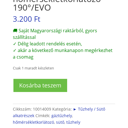
190°/EVO
3.200
Ft
🚚 Saját Magyarországi raktárból, gyors
szállítással
✓ Délig leadott rendelés esetén,
✓ akár a következő munkanapon megérkezhet
a csomag
Csak 1 maradt készleten
Sütő
Kosárba teszem
hőmérsékletkorlátozó
190°/EVO
mennyiség
Cikkszám:
10014009
Kategória:
► Tűzhely / Sütő
alkatrészek
Címkék:
gáztűzhely
,
hőmérsékletkorlátozó
,
sütő
,
tűzhely