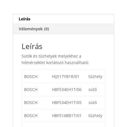
Leírás
Vélemények (0)
Leírás
Sütők és tűzhelyek melyekhez a
hőmérséklet korlátozó használható:
BOSCH
HIJ517YB1R/01
tűzhely
BOSCH
HBF534EH1T/06
sütő
BOSCH
HBF534EH1T/05
sütő
BOSCH
HBF514BB1T/01
tűzhely