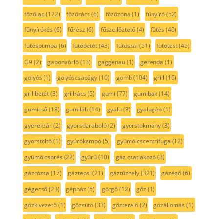
főzőlap
(122)
főzőrács
(6)
főzőzóna
(1)
fűnyíró
(52)
fűnyírókés
(6)
fűrész
(6)
fűszellőztető
(4)
fűtés
(40)
fűtéspumpa
(6)
fűtőbetét
(43)
fűtőszál
(51)
fűtőtest
(45)
G9
(2)
gabonaörlő
(13)
gaggenau
(1)
gerenda
(1)
golyós
(1)
golyóscsapágy
(10)
gomb
(104)
grill
(16)
grillbetét
(3)
grillrács
(5)
gumi
(77)
gumibak
(14)
gumicső
(18)
gumiláb
(14)
gyalu
(3)
gyalugép
(1)
gyerekzár
(2)
gyorsdaraboló
(2)
gyorstokmány
(3)
gyorstöltő
(1)
gyúrókampó
(5)
gyümölcscentrifuga
(12)
gyümölcsprés
(22)
gyűrű
(10)
gáz csatlakozó
(3)
gázrózsa
(17)
gáztepsi
(21)
gáztűzhely
(321)
gázégő
(6)
gégecső
(23)
gépház
(5)
görgő
(12)
gőz
(1)
gőzkivezető
(1)
gőzsütő
(33)
gőzterelő
(2)
gőzállomás
(1)