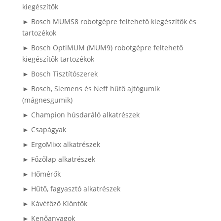
kiegészítők
► Bosch MUMS8 robotgépre feltehető kiegészítők és
tartozékok
► Bosch OptiMUM (MUM9) robotgépre feltehető
kiegészítők tartozékok
► Bosch Tisztítószerek
► Bosch, Siemens és Neff hűtő ajtógumik
(mágnesgumik)
► Champion húsdaráló alkatrészek
► Csapágyak
► ErgoMixx alkatrészek
► Főzőlap alkatrészek
► Hőmérők
► Hűtő, fagyasztó alkatrészek
► Kávéfőző Kiöntők
► Kenőanyagok