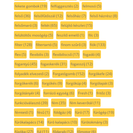
fekete gombok
(19)
felfüggesztés
(2)
felmosó
(5)
felső
(36)
felsőfűtőszál
(12)
felsőház
(7)
felső házrész
(8)
felsőmaró
(3)
feltét
(65)
felújító készlet
(15)
felültöltős mosógép
(5)
feszítő emelő
(1)
filc
(3)
filter
(128)
filtertartó
(5)
finom szűrő
(3)
fiók
(133)
flex
(5)
flexibilis
(3)
flexibiliscső
(17)
fogadó
(4)
fogantyú
(45)
fogaskerék
(31)
fogasszíj
(12)
folyadék elvezető
(2)
Forgatógomb
(152)
forgókefe
(24)
forgókerék
(6)
forgókés
(9)
forgókúp
(4)
forgólapát
(3)
forgótányér
(4)
forrázó egység
(6)
Fresh
(1)
fritőz
(3)
funkcióválasztó
(39)
fém
(35)
fém keverőtál
(11)
fémtető
(1)
fésű
(1)
földgáz
(4)
fúró
(17)
fúrógép
(19)
fúrókalapács
(14)
fúró kalapács
(10)
fúrótokmány
(3)
fúvóka
(27)
fül
(11)
fődarab
(12)
főmotor
(6)