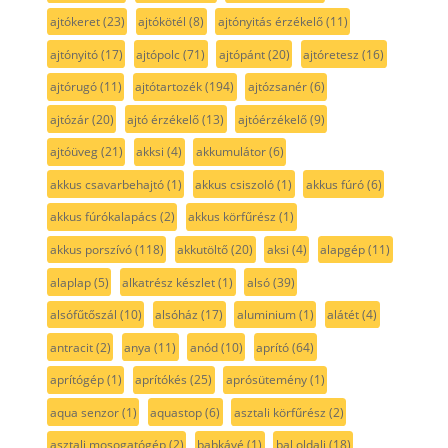
ajtókeret
(23)
ajtókötél
(8)
ajtónyitás érzékelő
(11)
ajtónyitó
(17)
ajtópolc
(71)
ajtópánt
(20)
ajtóretesz
(16)
ajtórugó
(11)
ajtótartozék
(194)
ajtózsanér
(6)
ajtózár
(20)
ajtó érzékelő
(13)
ajtóérzékelő
(9)
ajtóüveg
(21)
akksi
(4)
akkumulátor
(6)
akkus csavarbehajtó
(1)
akkus csiszoló
(1)
akkus fúró
(6)
akkus fúrókalapács
(2)
akkus körfűrész
(1)
akkus porszívó
(118)
akkutöltő
(20)
aksi
(4)
alapgép
(11)
alaplap
(5)
alkatrész készlet
(1)
alsó
(39)
alsófűtőszál
(10)
alsóház
(17)
aluminium
(1)
alátét
(4)
antracit
(2)
anya
(11)
anód
(10)
aprító
(64)
aprítógép
(1)
aprítókés
(25)
aprósütemény
(1)
aqua senzor
(1)
aquastop
(6)
asztali körfűrész
(2)
asztali mosogatógép
(2)
babkávé
(1)
bal oldali
(18)