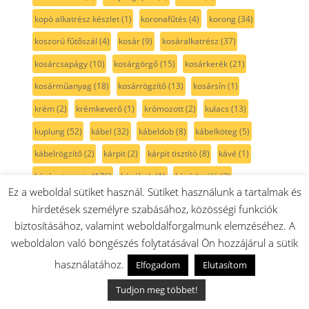
kopó alkatrész készlet
(1)
koronafűtés
(4)
korong
(34)
koszorú fűtőszál
(4)
kosár
(9)
kosáralkatrész
(37)
kosárcsapágy
(10)
kosárgörgő
(15)
kosárkerék
(21)
kosárműanyag
(18)
kosárrögzítő
(13)
kosársín
(1)
krém
(2)
krémkeverő
(1)
krómozott
(2)
kulacs
(13)
kuplung
(52)
kábel
(32)
kábeldob
(8)
kábelköteg
(5)
kábelrögzítő
(2)
kárpit
(2)
kárpit tisztító
(8)
kávé
(1)
kávéautomata
(176)
kávébab
(1)
kávédaráló
(3)
Ez a weboldal sütiket használ. Sütiket használunk a tartalmak és
kávéfőző
(207)
kés
(73)
késtartó
(33)
késtartó csavar
(2)
hirdetések személyre szabásához, közösségi funkciók
készlet
(106)
kétkörös
(1)
kétszintes
(3)
kézi gyalu
(7)
biztosításához, valamint weboldalforgalmunk elemzéséhez. A
weboldalon való böngészés folytatásával Ön hozzájárul a sütik
kézi körfűrész
(1)
kézimixer
(31)
kézi porszívó
(79)
kör
(4)
használatához.
Elfogadom
Elutasítom
körfütés
(5)
körfűtőbetét
(4)
kör fűtőbetét
(4)
körfűtőszál
(4)
körkés
(15)
kötél
(11)
központi egység
(7)
Tudjon meg többet!