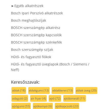
►Egyéb alkatrészek
Bosch Ipari Porszívó alkatrészek
Bosch meghajtószíjak
BOSCH szerszámgép alkatrész
BOSCH szerszámgép kapcsolók
BOSCH szerszámgép szénkefék
Bosch szerszámgép szíjak
Hűtő- és fagyasztó fiókok
Hűtő- és fagyasztó üveglapok (Bosch / Siemens /
Neff)
Keresőszavak:
ablak
(18)
ablakgumi
(13)
ablakkeret
(13)
ablak üveg
(20)
adagoló
(2)
air fryer
(4)
ajtó
(72)
ajtóbimetál
(11)
ajtógumi
(55)
ajtókampó
(6)
ajtókapcsoló
(23)