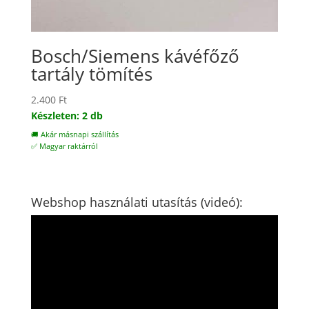
Bosch/Siemens kávéfőző
tartály tömítés
2.400
Ft
Készleten: 2 db
🚚 Akár másnapi szállítás
✅ Magyar raktárról
Webshop használati utasítás (videó):
Videólejátszó