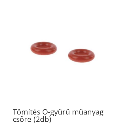
Tömítés O-gyűrű műanyag
csőre (2db)