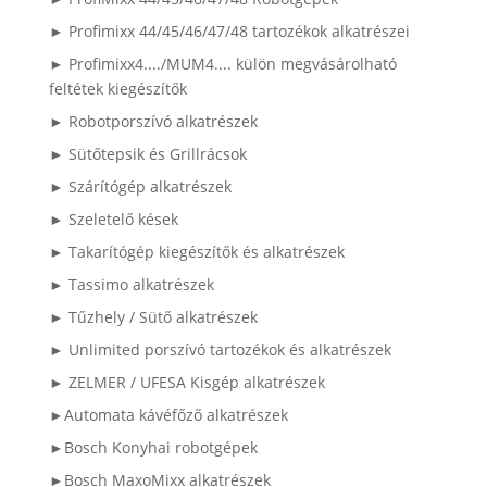
► Profimixx 44/45/46/47/48 tartozékok alkatrészei
► Profimixx4..../MUM4.... külön megvásárolható
feltétek kiegészítők
► Robotporszívó alkatrészek
► Sütőtepsik és Grillrácsok
► Szárítógép alkatrészek
► Szeletelő kések
► Takarítógép kiegészítők és alkatrészek
► Tassimo alkatrészek
► Tűzhely / Sütő alkatrészek
► Unlimited porszívó tartozékok és alkatrészek
► ZELMER / UFESA Kisgép alkatrészek
►Automata kávéfőző alkatrészek
►Bosch Konyhai robotgépek
►Bosch MaxoMixx alkatrészek