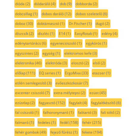
dióda
(2)
diódaráló
(4)
dob
(9)
dobborda
(2)
dobcsillag
(1)
dobos daráló
(12)
dobos szeletelő
(6)
doboz
(30)
dobtámasztó
(1)
Dr.Fischer
(1)
dugó
(2)
díszcsík
(2)
díszléc
(1)
E14
(1)
EasyRotak
(1)
edény
(4)
edénytartórács
(6)
egyenecsiszoló
(1)
egykörös
(1)
egyszintes
(2)
egység
(1)
elektromos kefe
(3)
elektronika
(46)
elektróda
(3)
elosztó
(2)
első
(2)
előlap
(111)
EQ series
(1)
ErgoMixx
(33)
etazser
(1)
etilén semlegesítő
(3)
evőeszközkosár
(7)
excenter csiszoló
(7)
extra mélytepsi
(2)
ezüst
(45)
ezüstlap
(2)
fagyasztó
(152)
fagylalt
(4)
fagylaltkészítő
(6)
fal csiszoló
(1)
falhoronymaró
(1)
falitartó
(3)
fali töltő
(2)
falmaró
(1)
fedeles
(1)
fedél
(158)
fehér
(215)
fehér gombok
(49)
fejező fűrész
(1)
fekete
(194)