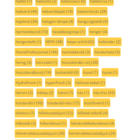
habkő
(1)
habosító
(2)
habszivacs
(6)
habtárcsa
(1)
habverő
(46)
habverőlapát
(18)
habverőszár
(28)
hajtómű
(34)
halogén lámpa
(4)
hangszigetelő
(4)
harmonikacső
(10)
hasábburgonya
(1)
henger
(4)
hengerkefe
(1)
HEPA
(48)
hepa szűrő
(62)
hollander
(2)
HomeProfessional
(144)
homlokkerék
(3)
hordozható
(5)
horog
(3)
horzsakő
(1)
hosszbordás szíj
(28)
hosszbordásszíj
(16)
hurkatöltő
(6)
huzal
(1)
huzat
(1)
HydroFresh
(1)
hyperFresh
(3)
hálózati kábel
(1)
három
(2)
hátlap
(2)
hátsó
(7)
ház
(1)
házrész
(63)
húsdaráló
(189)
húsdaráló ház
(15)
húshőmérő
(1)
hőelem
(7)
hőfokszabályzó
(52)
hőfokérzékelő
(4)
hőkioldó
(3)
hőkorlátozó
(1)
hőmérsékletkorlátozó
(4)
hőmérsékletszabályozó
(28)
hőmérsékletszabályzó
(29)