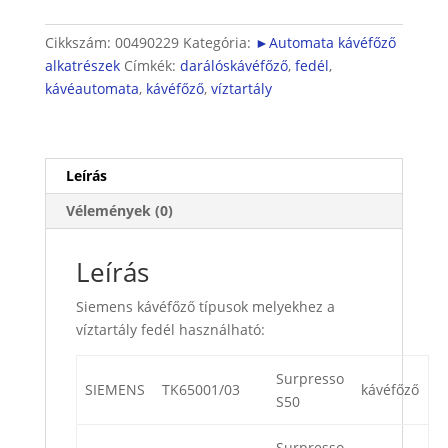
víztartály
fedél
Cikkszám:
00490229
Kategória:
►Automata kávéfőző
mennyiség
alkatrészek
Címkék:
darálóskávéfőző
,
fedél
,
kávéautomata
,
kávéfőző
,
víztartály
Leírás
Vélemények (0)
Leírás
Siemens kávéfőző típusok melyekhez a
víztartály fedél használható:
Surpresso
SIEMENS
TK65001/03
kávéfőző
S50
Surpresso