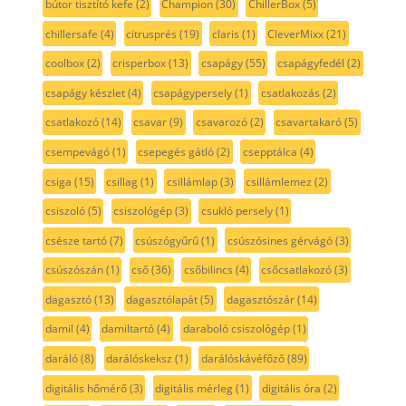
bútor tisztító kefe
(2)
Champion
(30)
ChillerBox
(5)
chillersafe
(4)
citrusprés
(19)
claris
(1)
CleverMixx
(21)
coolbox
(2)
crisperbox
(13)
csapágy
(55)
csapágyfedél
(2)
csapágy készlet
(4)
csapágypersely
(1)
csatlakozás
(2)
csatlakozó
(14)
csavar
(9)
csavarozó
(2)
csavartakaró
(5)
csempevágó
(1)
csepegés gátló
(2)
csepptálca
(4)
csiga
(15)
csillag
(1)
csillámlap
(3)
csillámlemez
(2)
csiszoló
(5)
csiszológép
(3)
csukló persely
(1)
csésze tartó
(7)
csúszógyűrű
(1)
csúszósines gérvágó
(3)
csúszószán
(1)
cső
(36)
csőbilincs
(4)
csőcsatlakozó
(3)
dagasztó
(13)
dagasztólapát
(5)
dagasztószár
(14)
damil
(4)
damiltartó
(4)
daraboló csiszológép
(1)
daráló
(8)
darálóskeksz
(1)
darálóskávéfőző
(89)
digitális hőmérő
(3)
digitális mérleg
(1)
digitális óra
(2)