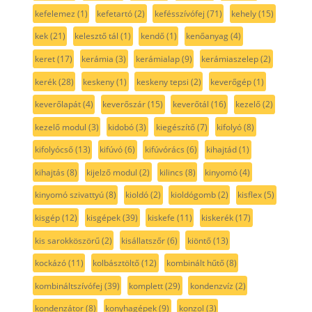
kefelemez
(1)
kefetartó
(2)
kefésszívófej
(71)
kehely
(15)
kek
(21)
kelesztő tál
(1)
kendő
(1)
kenőanyag
(4)
keret
(17)
kerámia
(3)
kerámialap
(9)
kerámiaszelep
(2)
kerék
(28)
keskeny
(1)
keskeny tepsi
(2)
keverőgép
(1)
keverőlapát
(4)
keverőszár
(15)
keverőtál
(16)
kezelő
(2)
kezelő modul
(3)
kidobó
(3)
kiegészítő
(7)
kifolyó
(8)
kifolyócső
(13)
kifúvó
(6)
kifúvórács
(6)
kihajtád
(1)
kihajtás
(8)
kijelző modul
(2)
kilincs
(8)
kinyomó
(4)
kinyomó szivattyú
(8)
kioldó
(2)
kioldógomb
(2)
kisflex
(5)
kisgép
(12)
kisgépek
(39)
kiskefe
(11)
kiskerék
(17)
kis sarokköszörű
(2)
kisállatszőr
(6)
kiöntő
(13)
kockázó
(11)
kolbásztöltő
(12)
kombinált hűtő
(8)
kombináltszívófej
(39)
komplett
(29)
kondenzvíz
(2)
kondenzátor
(8)
konyhagépek
(9)
konzol
(3)