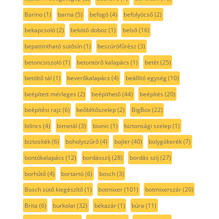
Barino
(1)
barna
(5)
befogó
(4)
befolyócső
(2)
bekapcsoló
(2)
bekötő doboz
(1)
belső
(16)
bepattintható sütősín
(1)
beszúrófűrész
(3)
betoncsiszoló
(1)
betontörő kalapács
(1)
betét
(25)
betöltő tál
(1)
beverőkalapács
(4)
beállító egység
(10)
beépített mérleges
(2)
beépíthető
(44)
beépítés
(20)
beépítési rajz
(6)
beőblítőszelep
(2)
BigBox
(22)
bilincs
(4)
bimetál
(3)
bionic
(1)
biztonsági szelep
(1)
biztosíték
(6)
boholyszűrő
(4)
bojler
(40)
bolygókerék
(7)
bontókalapács
(12)
bordásszíj
(28)
bordás szíj
(27)
borhűtő
(4)
bortartó
(6)
bosch
(3)
Bosch sütő kiegészítő
(1)
botmixer
(101)
botmixerszár
(20)
Brita
(6)
burkolat
(32)
békazár
(1)
búra
(11)