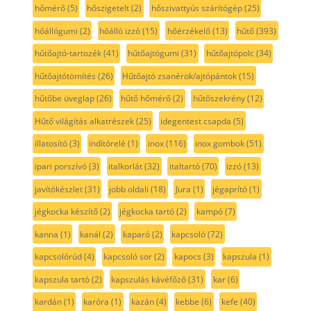
hőmérő
(5)
hőszigetelt
(2)
hőszivattyús szárítógép
(25)
hőállógumi
(2)
hőálló izzó
(15)
hőérzékelő
(13)
hűtő
(393)
hűtőajtó-tartozék
(41)
hűtőajtógumi
(31)
hűtőajtópolc
(34)
hűtőajtótömítés
(26)
Hűtőajtó zsanérok/ajtópántok
(15)
hűtőbe üveglap
(26)
hűtő hőmérő
(2)
hűtőszekrény
(12)
Hűtő világítás alkatrészek
(25)
idegentest csapda
(5)
illatosító
(3)
indítórelé
(1)
inox
(116)
inox gombok
(51)
ipari porszívó
(3)
italkorlát
(32)
italtartó
(70)
izzó
(13)
javítókészlet
(31)
jobb oldali
(18)
Jura
(1)
jégaprító
(1)
jégkocka készítő
(2)
jégkocka tartó
(2)
kampó
(7)
kanna
(1)
kanál
(2)
kaparó
(2)
kapcsoló
(72)
kapcsolórúd
(4)
kapcsoló sor
(2)
kapocs
(3)
kapszula
(1)
kapszula tartó
(2)
kapszulás kávéfőző
(31)
kar
(6)
kardán
(1)
karóra
(1)
kazán
(4)
kebbe
(6)
kefe
(40)