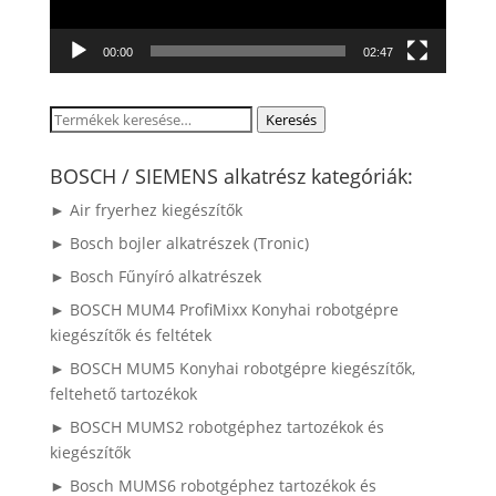
00:00
02:47
Keresés
Keresés
a
következőre:
BOSCH / SIEMENS alkatrész kategóriák:
► Air fryerhez kiegészítők
► Bosch bojler alkatrészek (Tronic)
► Bosch Fűnyíró alkatrészek
► BOSCH MUM4 ProfiMixx Konyhai robotgépre
kiegészítők és feltétek
► BOSCH MUM5 Konyhai robotgépre kiegészítők,
feltehető tartozékok
► BOSCH MUMS2 robotgéphez tartozékok és
kiegészítők
► Bosch MUMS6 robotgéphez tartozékok és