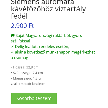
Siemens automata
kávéfőzőhöz víztartály
fedél
2.900
Ft
🚚 Saját Magyarországi raktárból, gyors
szállítással
✓ Délig leadott rendelés esetén,
✓ akár a következő munkanapon megérkezhet
a csomag
• Hossza: 32,8 cm
• Szélessége: 7,4 cm
• Magassága: 1,8 cm
Csak 1 maradt készleten
Siemens
Kosárba teszem
automata
kávéfőzőhöz