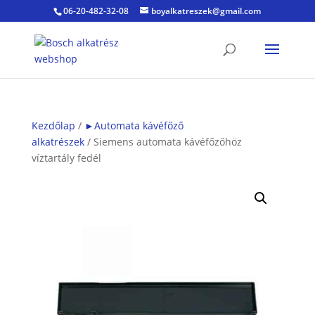
06-20-482-32-08
boyalkatreszek@gmail.com
Kezdőlap
/
►Automata kávéfőző
alkatrészek
/ Siemens automata kávéfőzőhöz
víztartály fedél