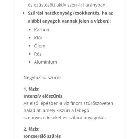
és ezüstözött aktív szén 4:1 arányban.
Szűrési hatékonyság (csökkentés, ha az
alábbi anyagok vannak jelen a vízben):
Karbon
Klór
Ólom
Réz
Alumínium
Négyfázisú szűrés:
1. fázis:
Intenzív előszűrés
Az első lépésben a víz finom szűrőszöveten
halad át, amely kiszűri a lebegő
szennyeződéseket és szilárd anyagokat.
2. fázis:
Ioncserélő szűrés