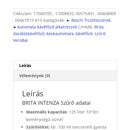
Bosch,
Siemens,
Cikkszám:
17000705 , 17008835, 00575491 , 00468009
Neff
, 00467873 #15
Kategóriák:
► Bosch Tisztítószerek
,
és
►Automata kávéfőző alkatrészek
Címkék:
Brita
,
Gaggenau
darálóskávéfőző
,
kávéautomata
,
kávéfőző
,
szűrő
,
kávéfőzőkhöz
VeroBar
mennyiség
Leírás
Vélemények (0)
Leírás
BRITA INTENZA Szűrő adatai
Maximális kapacitás:
125 liter 10°dH
keménységű víznél
Szűrőtöltet:
kb. 100 ml ioncserélő gyanta