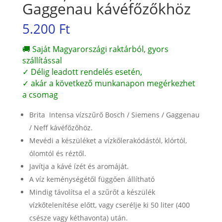
Gaggenau kávéfőzőkhöz
5.200
Ft
🚚 Saját Magyarországi raktárból, gyors
szállítással
✓ Délig leadott rendelés esetén,
✓ akár a következő munkanapon megérkezhet
a csomag
Brita Intensa vízszűrő Bosch / Siemens / Gaggenau
/ Neff kávéfőzőhöz.
Mevédi a készüléket a vízkőlerakódástól, klórtól,
ólomtól és réztől.
Javítja a kávé ízét és aromáját.
A víz keménységétől függően állítható
Mindig távolítsa el a szűrőt a készülék
vízkőtelenítése előtt, vagy cserélje ki 50 liter (400
csésze vagy kéthavonta) után.