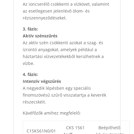
Az ioncserélő csökkenti a vízkövet, valamint
az esetlegesen jelenlévő ólom- és
rézszennyeződéseket.
3. fázis:
Aktív szénszűrés
Az aktív szén csökkenti azokat a szag- és
ízrontó anyagokat, amelyek például a
háztartási vízvezetékekből kerülhetnek a
vízbe.
4. fázis:
Intenzív végszűrés
A negyedik lépésben egy speciális
finomszövésű szűrő visszatartja a keverék
részecskéit.
Kávéfőzők amihez megfelelő:
CKS 1561
Beépíthető
C15KS61N0/01