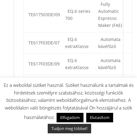
Fully
EQ.6 series
Automatic
TE617503DE/09
700
Espresso
Maker (FAE)
EQ.6
Automata
TE617F03DE/07
extraKlasse
kávéfőző
EQ.6
Automata
TE617F03DE/09
extraKlasse
kávéfőző
EQ.7 Plus
Automata
Ez a weboldal sütiket használ. Sütiket használunk a tartalmak és
aromaSense
TE711809CN/22
kávéfőző
hirdetések személyre szabásához, közösségi funkciók
M-series
biztosításához, valamint weboldalforgalmunk elemzéséhez. A
weboldalon való böngészés folytatásával Ön hozzájárul a sütik
Automata
VeroCafe
TES50189CN/06
kávéfőző
használatához.
Elfogadom
Elutasítom
Tudjon meg többet!
Automata
VeroCafe