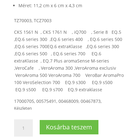
Méret: 11,2 cm x 6 cm x 4,3 cm
TZ70003, TCZ7003
CKS 1561 N , CKS 1761 N , iQ700 , Serie 8 EQ.5
,EQ.6 series 300 ,EQ.6 series 400 , EQ.6 series 500
,EQ.6 series 700EQ.6 extraKlasse ,EQ.6 series 300
,EQ.6 series 500 , EQ.6 series 700 EQ.6
extraKlasse , EQ.7 Plus aromaSense M-series
,VeroCafe , VeroAroma 300 ,VeroAroma exclusiv
VeroAroma 500 VeroAroma 700 VeroBar AromaPro
100 VeroSelection 700 EQ.9 s300 EQ.9 s500
EQ.9 s500 EQ.9 s700 EQ.9 extraklasse
17000705, 00575491, 00468009, 00467873,
Készleten
Brita
Kosárba teszem
Intenza
vízszűrő