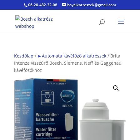
06-20-482-32-08
boyalkatreszek@gmail.com
Kezdőlap
/
►Automata kávéfőző alkatrészek
/ Brita
Intenza vízszűrő Bosch, Siemens, Neff és Gaggenau
kávéfőzőkhöz