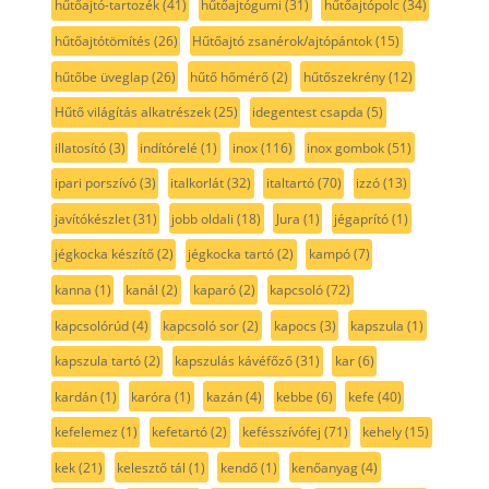
hűtőajtó-tartozék
(41)
hűtőajtógumi
(31)
hűtőajtópolc
(34)
hűtőajtótömítés
(26)
Hűtőajtó zsanérok/ajtópántok
(15)
hűtőbe üveglap
(26)
hűtő hőmérő
(2)
hűtőszekrény
(12)
Hűtő világítás alkatrészek
(25)
idegentest csapda
(5)
illatosító
(3)
indítórelé
(1)
inox
(116)
inox gombok
(51)
ipari porszívó
(3)
italkorlát
(32)
italtartó
(70)
izzó
(13)
javítókészlet
(31)
jobb oldali
(18)
Jura
(1)
jégaprító
(1)
jégkocka készítő
(2)
jégkocka tartó
(2)
kampó
(7)
kanna
(1)
kanál
(2)
kaparó
(2)
kapcsoló
(72)
kapcsolórúd
(4)
kapcsoló sor
(2)
kapocs
(3)
kapszula
(1)
kapszula tartó
(2)
kapszulás kávéfőző
(31)
kar
(6)
kardán
(1)
karóra
(1)
kazán
(4)
kebbe
(6)
kefe
(40)
kefelemez
(1)
kefetartó
(2)
kefésszívófej
(71)
kehely
(15)
kek
(21)
kelesztő tál
(1)
kendő
(1)
kenőanyag
(4)