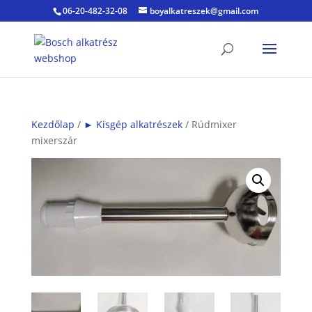
06-20-482-32-08
boyalkatreszek@gmail.com
Kezdőlap
/
► Kisgép alkatrészek
/ Rúdmixer
mixerszár