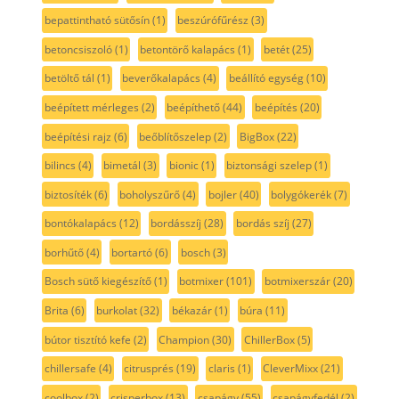
bepattintható sütősín
(1)
beszúrófűrész
(3)
betoncsiszoló
(1)
betontörő kalapács
(1)
betét
(25)
betöltő tál
(1)
beverőkalapács
(4)
beállító egység
(10)
beépített mérleges
(2)
beépíthető
(44)
beépítés
(20)
beépítési rajz
(6)
beőblítőszelep
(2)
BigBox
(22)
bilincs
(4)
bimetál
(3)
bionic
(1)
biztonsági szelep
(1)
biztosíték
(6)
boholyszűrő
(4)
bojler
(40)
bolygókerék
(7)
bontókalapács
(12)
bordásszíj
(28)
bordás szíj
(27)
borhűtő
(4)
bortartó
(6)
bosch
(3)
Bosch sütő kiegészítő
(1)
botmixer
(101)
botmixerszár
(20)
Brita
(6)
burkolat
(32)
békazár
(1)
búra
(11)
bútor tisztító kefe
(2)
Champion
(30)
ChillerBox
(5)
chillersafe
(4)
citrusprés
(19)
claris
(1)
CleverMixx
(21)
coolbox
(2)
crisperbox
(13)
csapágy
(55)
csapágyfedél
(2)