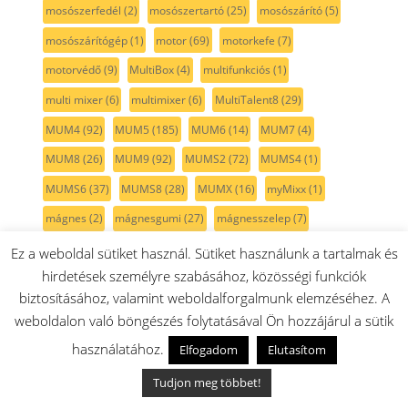
mosószerfedél
(2)
mosószertartó
(25)
mosószárító
(5)
mosószárítógép
(1)
motor
(69)
motorkefe
(7)
motorvédő
(9)
MultiBox
(4)
multifunkciós
(1)
multi mixer
(6)
multimixer
(6)
MultiTalent8
(29)
MUM4
(92)
MUM5
(185)
MUM6
(14)
MUM7
(4)
MUM8
(26)
MUM9
(92)
MUMS2
(72)
MUMS4
(1)
MUMS6
(37)
MUMS8
(28)
MUMX
(16)
myMixx
(1)
mágnes
(2)
mágnesgumi
(27)
mágnesszelep
(7)
mákdaráló
(4)
mák daráló
(2)
méhviaszos kendő
(1)
Ez a weboldal sütiket használ. Sütiket használunk a tartalmak és
hirdetések személyre szabásához, közösségi funkciók
mélyhűtő
(108)
mélyhűtőleolvasztó
(2)
mélytepsi
(13)
biztosításához, valamint weboldalforgalmunk elemzéséhez. A
mérleg
(2)
mérőpohár
(6)
műanyag
(31)
nagyflex
(5)
weboldalon való böngészés folytatásával Ön hozzájárul a sütik
nagykefe
(7)
narancssárga
(3)
nedvesköszörű
(1)
használatához.
Elfogadom
Elutasítom
Neff
(20)
Nivona
(1)
nofrost
(13)
no frost
(2)
ntc
(3)
Tudjon meg többet!
nyitófül
(8)
nyomógomb
(19)
O-gyűrű
(20)
olajsütő
(1)