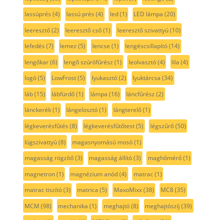
lassúprés
(4)
lassú prés
(4)
led
(1)
LED lámpa
(20)
leeresztő
(2)
leeresztő cső
(1)
leeresztő szivattyú
(10)
lefedés
(7)
lemez
(5)
lencse
(1)
lengéscsillapító
(14)
lengőkar
(6)
lengő szúrófűrész
(1)
leolvasztó
(4)
lila
(4)
logó
(5)
LowFrost
(5)
lyukasztó
(2)
lyuktárcsa
(34)
láb
(15)
lábfürdő
(1)
lámpa
(16)
láncfűrész
(2)
lánckerék
(1)
lángelosztó
(1)
lángterelő
(1)
légkeverésfűtés
(8)
légkeverésfűtőtest
(5)
légszűrő
(50)
lúgszivattyú
(8)
magasnyomású mosó
(1)
magasság rögzítő
(3)
magasság állító
(3)
maghőmérő
(1)
magnetron
(1)
magnézium anód
(4)
matrac
(1)
matrac tiszító
(3)
matrica
(5)
MaxoMixx
(38)
MC8
(35)
MCM
(98)
mechanika
(1)
meghajtó
(8)
meghajtószíj
(39)