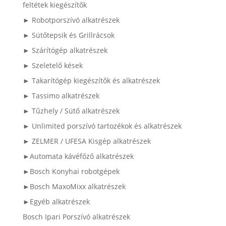
feltétek kiegészítők
► Robotporszívó alkatrészek
► Sütőtepsik és Grillrácsok
► Szárítógép alkatrészek
► Szeletelő kések
► Takarítógép kiegészítők és alkatrészek
► Tassimo alkatrészek
► Tűzhely / Sütő alkatrészek
► Unlimited porszívó tartozékok és alkatrészek
► ZELMER / UFESA Kisgép alkatrészek
►Automata kávéfőző alkatrészek
►Bosch Konyhai robotgépek
►Bosch MaxoMixx alkatrészek
►Egyéb alkatrészek
Bosch Ipari Porszívó alkatrészek