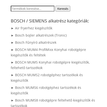
Keresés
Keresés
a
következőre:
BOSCH / SIEMENS alkatrész kategóriák:
► Air fryerhez kiegészítők
► Bosch bojler alkatrészek (Tronic)
► Bosch Fűnyíró alkatrészek
► BOSCH MUM4 ProfiMixx Konyhai robotgépre
kiegészítők és feltétek
► BOSCH MUM5 Konyhai robotgépre kiegészítők,
feltehető tartozékok
► BOSCH MUMS2 robotgéphez tartozékok és
kiegészítők
► Bosch MUMS6 robotgéphez tartozékok és
kiegészítők
► Bosch MUMS8 robotgépre feltehető kiegészítők és
tartozékok