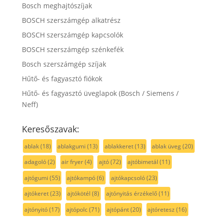
Bosch meghajtószíjak
BOSCH szerszámgép alkatrész
BOSCH szerszámgép kapcsolók
BOSCH szerszámgép szénkefék
Bosch szerszámgép szíjak
Hűtő- és fagyasztó fiókok
Hűtő- és fagyasztó üveglapok (Bosch / Siemens /
Neff)
Keresőszavak:
ablak
(18)
ablakgumi
(13)
ablakkeret
(13)
ablak üveg
(20)
adagoló
(2)
air fryer
(4)
ajtó
(72)
ajtóbimetál
(11)
ajtógumi
(55)
ajtókampó
(6)
ajtókapcsoló
(23)
ajtókeret
(23)
ajtókötél
(8)
ajtónyitás érzékelő
(11)
ajtónyitó
(17)
ajtópolc
(71)
ajtópánt
(20)
ajtóretesz
(16)