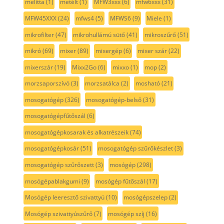
melitta
(1)
metélt
(1)
MFW3xxx
(6)
mfw6xxx
(31)
MFW45XXX
(24)
mfws4
(5)
MFWS6
(9)
Miele
(1)
mikrofilter
(47)
mikrohullámú sütő
(41)
mikroszűrő
(51)
mikró
(69)
mixer
(89)
mixergép
(6)
mixer szár
(22)
mixerszár
(19)
Mixx2Go
(6)
mixxo
(1)
mop
(2)
morzsaporszívó
(3)
morzsatálca
(2)
mosható
(21)
mosogatógép
(326)
mosogatógép-belső
(31)
mosogatógépfűtőszál
(6)
mosogatógépkosarak és alkatrészeik
(74)
mosogatógépkosár
(51)
mosogatógép szűrőkészlet
(3)
mosogatógép szűrőszett
(3)
mosógép
(298)
mosógépablakgumi
(9)
mosógép fűtőszál
(17)
Mosógép leeresztő szivattyú
(10)
mosógépszelep
(2)
Mosógép szivattyúszűrő
(7)
mosógép szíj
(16)