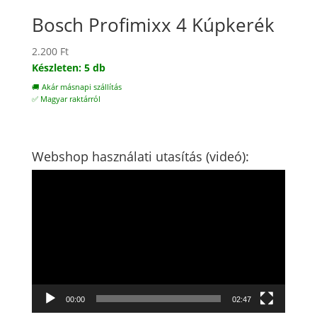
Bosch Profimixx 4 Kúpkerék
2.200
Ft
Készleten: 5 db
🚚 Akár másnapi szállítás
✅ Magyar raktárról
Webshop használati utasítás (videó):
Videólejátszó
00:00
02:47