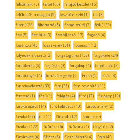
felsőmaró
(3)
feltét
(65)
felújító készlet
(15)
felültöltős mosógép
(5)
feszítő emelő
(1)
filc
(3)
filter
(128)
filtertartó
(5)
finom szűrő
(3)
fiók
(133)
flex
(5)
flexibilis
(3)
flexibiliscső
(17)
fogadó
(4)
fogantyú
(45)
fogaskerék
(31)
fogasszíj
(12)
folyadék elvezető
(2)
Forgatógomb
(152)
forgókefe
(24)
forgókerék
(6)
forgókés
(9)
forgókúp
(4)
forgólapát
(3)
forgótányér
(4)
forrázó egység
(6)
Fresh
(1)
fritőz
(3)
funkcióválasztó
(39)
fém
(35)
fém keverőtál
(11)
fémtető
(1)
fésű
(1)
földgáz
(4)
fúró
(17)
fúrógép
(19)
fúrókalapács
(14)
fúró kalapács
(10)
fúrótokmány
(3)
fúvóka
(27)
fül
(11)
fődarab
(12)
főmotor
(6)
főzőlap
(122)
főzőrács
(6)
főzőzóna
(1)
fűnyíró
(52)
fűnyírókés
(6)
fűrész
(6)
fűszellőztető
(4)
fűtés
(40)