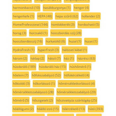
harmonikacső
(10)
hasábburgonya
(1)
henger
(4)
hengerkefe
(1)
HEPA
(48)
hepa szűrő
(62)
hollander
(2)
HomeProfessional
(144)
homlokkerék
(3)
hordozható
(5)
horog
(3)
horzsakő
(1)
hosszbordás szíj
(28)
hosszbordásszíj
(16)
hurkatöltő
(6)
huzal
(1)
huzat
(1)
HydroFresh
(1)
hyperFresh
(3)
hálózati kábel
(1)
három
(2)
hátlap
(2)
hátsó
(7)
ház
(1)
házrész
(63)
húsdaráló
(189)
húsdaráló ház
(15)
húshőmérő
(1)
hőelem
(7)
hőfokszabályzó
(52)
hőfokérzékelő
(4)
hőkioldó
(3)
hőkorlátozó
(1)
hőmérsékletkorlátozó
(4)
hőmérsékletszabályozó
(28)
hőmérsékletszabályzó
(29)
hőmérő
(5)
hőszigetelt
(2)
hőszivattyús szárítógép
(25)
hőállógumi
(2)
hőálló izzó
(15)
hőérzékelő
(13)
hűtő
(393)