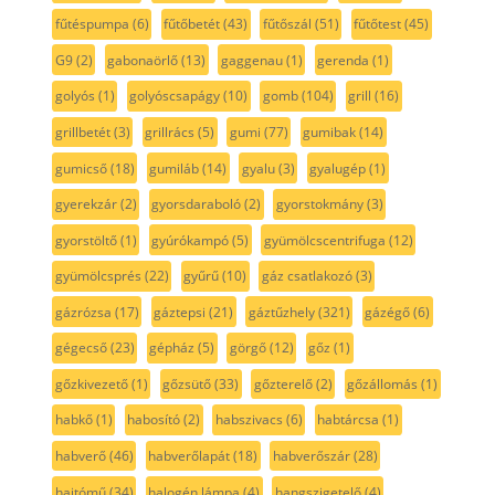
fűtéspumpa
(6)
fűtőbetét
(43)
fűtőszál
(51)
fűtőtest
(45)
G9
(2)
gabonaörlő
(13)
gaggenau
(1)
gerenda
(1)
golyós
(1)
golyóscsapágy
(10)
gomb
(104)
grill
(16)
grillbetét
(3)
grillrács
(5)
gumi
(77)
gumibak
(14)
gumicső
(18)
gumiláb
(14)
gyalu
(3)
gyalugép
(1)
gyerekzár
(2)
gyorsdaraboló
(2)
gyorstokmány
(3)
gyorstöltő
(1)
gyúrókampó
(5)
gyümölcscentrifuga
(12)
gyümölcsprés
(22)
gyűrű
(10)
gáz csatlakozó
(3)
gázrózsa
(17)
gáztepsi
(21)
gáztűzhely
(321)
gázégő
(6)
gégecső
(23)
gépház
(5)
görgő
(12)
gőz
(1)
gőzkivezető
(1)
gőzsütő
(33)
gőzterelő
(2)
gőzállomás
(1)
habkő
(1)
habosító
(2)
habszivacs
(6)
habtárcsa
(1)
habverő
(46)
habverőlapát
(18)
habverőszár
(28)
hajtómű
(34)
halogén lámpa
(4)
hangszigetelő
(4)