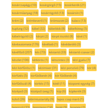
kosárcsapágy
(10)
kosárgörgő
(15)
kosárkerék
(21)
kosárműanyag
(18)
kosárrögzítő
(13)
kosársín
(1)
krém
(2)
krémkeverő
(1)
krómozott
(2)
kulacs
(13)
kuplung
(52)
kábel
(32)
kábeldob
(8)
kábelköteg
(5)
kábelrögzítő
(2)
kárpit
(2)
kárpit tisztító
(8)
kávé
(1)
kávéautomata
(176)
kávébab
(1)
kávédaráló
(3)
kávéfőző
(207)
kés
(73)
késtartó
(33)
késtartó csavar
(2)
készlet
(106)
kétkörös
(1)
kétszintes
(3)
kézi gyalu
(7)
kézi körfűrész
(1)
kézimixer
(31)
kézi porszívó
(79)
kör
(4)
körfütés
(5)
körfűtőbetét
(4)
kör fűtőbetét
(4)
körfűtőszál
(4)
körkés
(15)
kötél
(11)
központi egység
(7)
középső
(3)
középső üveg
(1)
kúp
(6)
kúpkerék
(3)
külső
(26)
labirintustartály
(9)
lapos csap maró
(1)
laposszíj
(33)
lapostepsi
(14)
lapát
(9)
lasange
(2)