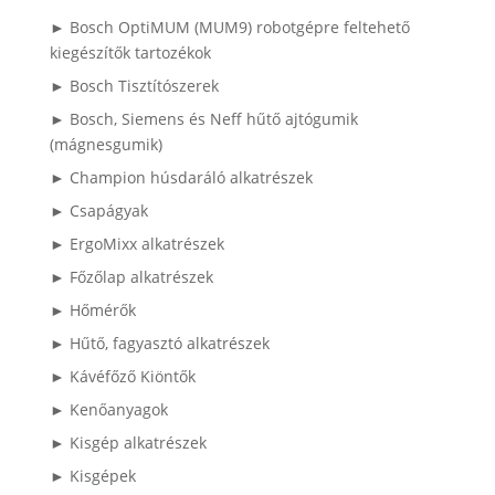
► Bosch OptiMUM (MUM9) robotgépre feltehető
kiegészítők tartozékok
► Bosch Tisztítószerek
► Bosch, Siemens és Neff hűtő ajtógumik
(mágnesgumik)
► Champion húsdaráló alkatrészek
► Csapágyak
► ErgoMixx alkatrészek
► Főzőlap alkatrészek
► Hőmérők
► Hűtő, fagyasztó alkatrészek
► Kávéfőző Kiöntők
► Kenőanyagok
► Kisgép alkatrészek
► Kisgépek