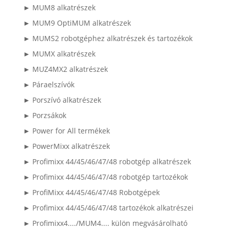
► MUM8 alkatrészek
► MUM9 OptiMUM alkatrészek
► MUMS2 robotgéphez alkatrészek és tartozékok
► MUMX alkatrészek
► MUZ4MX2 alkatrészek
► Páraelszívók
► Porszívó alkatrészek
► Porzsákok
► Power for All termékek
► PowerMixx alkatrészek
► Profimixx 44/45/46/47/48 robotgép alkatrészek
► Profimixx 44/45/46/47/48 robotgép tartozékok
► ProfiMixx 44/45/46/47/48 Robotgépek
► Profimixx 44/45/46/47/48 tartozékok alkatrészei
► Profimixx4..../MUM4.... külön megvásárolható