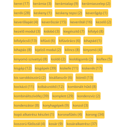
keret
(17)
kerámia
(3)
kerámialap
(9)
kerámiaszelep
(2)
kerék
(28)
keskeny
(1)
keskeny tepsi
(2)
keverőgép
(1)
keverőlapát
(4)
keverőszár
(15)
keverőtál
(16)
kezelő
(2)
kezelő modul
(3)
kidobó
(3)
kiegészítő
(7)
kifolyó
(8)
kifolyócső
(13)
kifúvó
(6)
kifúvórács
(6)
kihajtád
(1)
kihajtás
(8)
kijelző modul
(2)
kilincs
(8)
kinyomó
(4)
kinyomó szivattyú
(8)
kioldó
(2)
kioldógomb
(2)
kisflex
(5)
kisgép
(12)
kisgépek
(39)
kiskefe
(11)
kiskerék
(17)
kis sarokköszörű
(2)
kisállatszőr
(6)
kiöntő
(13)
kockázó
(11)
kolbásztöltő
(12)
kombinált hűtő
(8)
kombináltszívófej
(39)
komplett
(29)
kondenzvíz
(2)
kondenzátor
(8)
konyhagépek
(9)
konzol
(3)
kopó alkatrész készlet
(1)
koronafűtés
(4)
korong
(34)
koszorú fűtőszál
(4)
kosár
(9)
kosáralkatrész
(37)