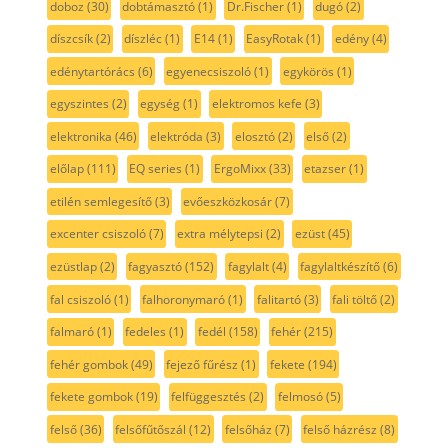
doboz
(30)
dobtámasztó
(1)
Dr.Fischer
(1)
dugó
(2)
díszcsík
(2)
díszléc
(1)
E14
(1)
EasyRotak
(1)
edény
(4)
edénytartórács
(6)
egyenecsiszoló
(1)
egykörös
(1)
egyszintes
(2)
egység
(1)
elektromos kefe
(3)
elektronika
(46)
elektróda
(3)
elosztó
(2)
első
(2)
előlap
(111)
EQ series
(1)
ErgoMixx
(33)
etazser
(1)
etilén semlegesítő
(3)
evőeszközkosár
(7)
excenter csiszoló
(7)
extra mélytepsi
(2)
ezüst
(45)
ezüstlap
(2)
fagyasztó
(152)
fagylalt
(4)
fagylaltkészítő
(6)
fal csiszoló
(1)
falhoronymaró
(1)
falitartó
(3)
fali töltő
(2)
falmaró
(1)
fedeles
(1)
fedél
(158)
fehér
(215)
fehér gombok
(49)
fejező fűrész
(1)
fekete
(194)
fekete gombok
(19)
felfüggesztés
(2)
felmosó
(5)
felső
(36)
felsőfűtőszál
(12)
felsőház
(7)
felső házrész
(8)