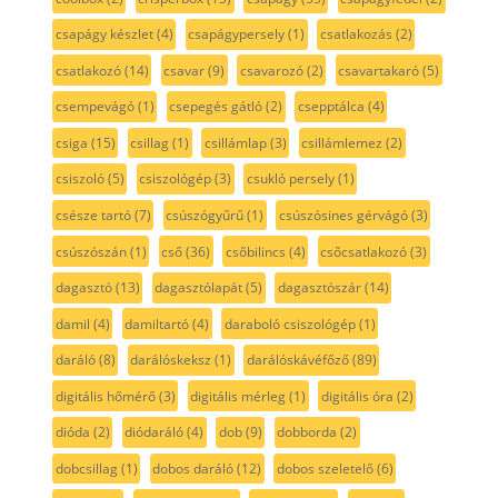
csapágy készlet
(4)
csapágypersely
(1)
csatlakozás
(2)
csatlakozó
(14)
csavar
(9)
csavarozó
(2)
csavartakaró
(5)
csempevágó
(1)
csepegés gátló
(2)
csepptálca
(4)
csiga
(15)
csillag
(1)
csillámlap
(3)
csillámlemez
(2)
csiszoló
(5)
csiszológép
(3)
csukló persely
(1)
csésze tartó
(7)
csúszógyűrű
(1)
csúszósines gérvágó
(3)
csúszószán
(1)
cső
(36)
csőbilincs
(4)
csőcsatlakozó
(3)
dagasztó
(13)
dagasztólapát
(5)
dagasztószár
(14)
damil
(4)
damiltartó
(4)
daraboló csiszológép
(1)
daráló
(8)
darálóskeksz
(1)
darálóskávéfőző
(89)
digitális hőmérő
(3)
digitális mérleg
(1)
digitális óra
(2)
dióda
(2)
diódaráló
(4)
dob
(9)
dobborda
(2)
dobcsillag
(1)
dobos daráló
(12)
dobos szeletelő
(6)