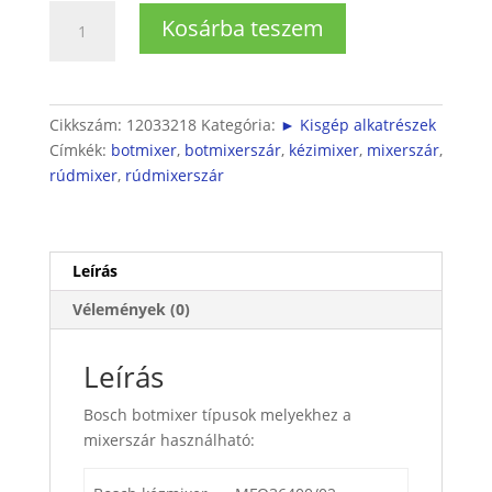
Rúdmixer
Kosárba teszem
mixerszár
mennyiség
Cikkszám:
12033218
Kategória:
► Kisgép alkatrészek
Címkék:
botmixer
,
botmixerszár
,
kézimixer
,
mixerszár
,
rúdmixer
,
rúdmixerszár
Leírás
Vélemények (0)
Leírás
Bosch botmixer típusok melyekhez a
mixerszár használható: