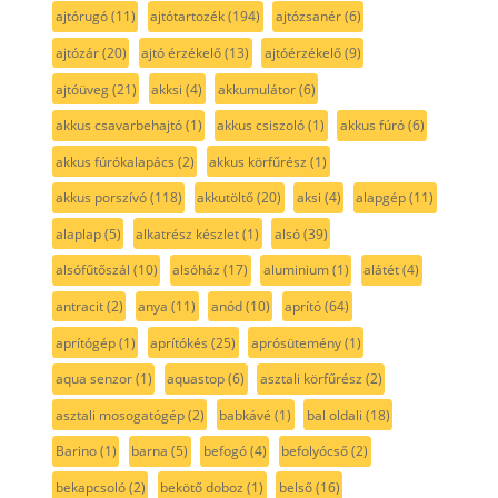
ajtórugó
(11)
ajtótartozék
(194)
ajtózsanér
(6)
ajtózár
(20)
ajtó érzékelő
(13)
ajtóérzékelő
(9)
ajtóüveg
(21)
akksi
(4)
akkumulátor
(6)
akkus csavarbehajtó
(1)
akkus csiszoló
(1)
akkus fúró
(6)
akkus fúrókalapács
(2)
akkus körfűrész
(1)
akkus porszívó
(118)
akkutöltő
(20)
aksi
(4)
alapgép
(11)
alaplap
(5)
alkatrész készlet
(1)
alsó
(39)
alsófűtőszál
(10)
alsóház
(17)
aluminium
(1)
alátét
(4)
antracit
(2)
anya
(11)
anód
(10)
aprító
(64)
aprítógép
(1)
aprítókés
(25)
aprósütemény
(1)
aqua senzor
(1)
aquastop
(6)
asztali körfűrész
(2)
asztali mosogatógép
(2)
babkávé
(1)
bal oldali
(18)
Barino
(1)
barna
(5)
befogó
(4)
befolyócső
(2)
bekapcsoló
(2)
bekötő doboz
(1)
belső
(16)