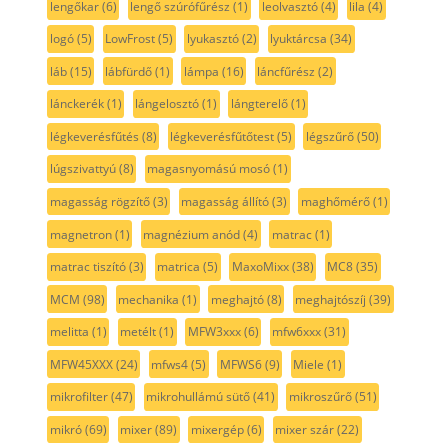
lengőkar
(6)
lengő szúrófűrész
(1)
leolvasztó
(4)
lila
(4)
logó
(5)
LowFrost
(5)
lyukasztó
(2)
lyuktárcsa
(34)
láb
(15)
lábfürdő
(1)
lámpa
(16)
láncfűrész
(2)
lánckerék
(1)
lángelosztó
(1)
lángterelő
(1)
légkeverésfűtés
(8)
légkeverésfűtőtest
(5)
légszűrő
(50)
lúgszivattyú
(8)
magasnyomású mosó
(1)
magasság rögzítő
(3)
magasság állító
(3)
maghőmérő
(1)
magnetron
(1)
magnézium anód
(4)
matrac
(1)
matrac tiszító
(3)
matrica
(5)
MaxoMixx
(38)
MC8
(35)
MCM
(98)
mechanika
(1)
meghajtó
(8)
meghajtószíj
(39)
melitta
(1)
metélt
(1)
MFW3xxx
(6)
mfw6xxx
(31)
MFW45XXX
(24)
mfws4
(5)
MFWS6
(9)
Miele
(1)
mikrofilter
(47)
mikrohullámú sütő
(41)
mikroszűrő
(51)
mikró
(69)
mixer
(89)
mixergép
(6)
mixer szár
(22)