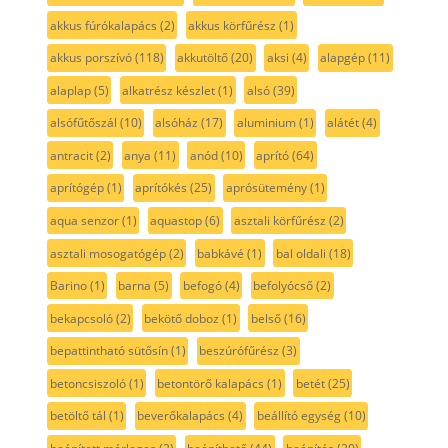
akkus fúrókalapács
(2)
akkus körfűrész
(1)
akkus porszívó
(118)
akkutöltő
(20)
aksi
(4)
alapgép
(11)
alaplap
(5)
alkatrész készlet
(1)
alsó
(39)
alsófűtőszál
(10)
alsóház
(17)
aluminium
(1)
alátét
(4)
antracit
(2)
anya
(11)
anód
(10)
aprító
(64)
aprítógép
(1)
aprítókés
(25)
aprósütemény
(1)
aqua senzor
(1)
aquastop
(6)
asztali körfűrész
(2)
asztali mosogatógép
(2)
babkávé
(1)
bal oldali
(18)
Barino
(1)
barna
(5)
befogó
(4)
befolyócső
(2)
bekapcsoló
(2)
bekötő doboz
(1)
belső
(16)
bepattintható sütősín
(1)
beszúrófűrész
(3)
betoncsiszoló
(1)
betontörő kalapács
(1)
betét
(25)
betöltő tál
(1)
beverőkalapács
(4)
beállító egység
(10)