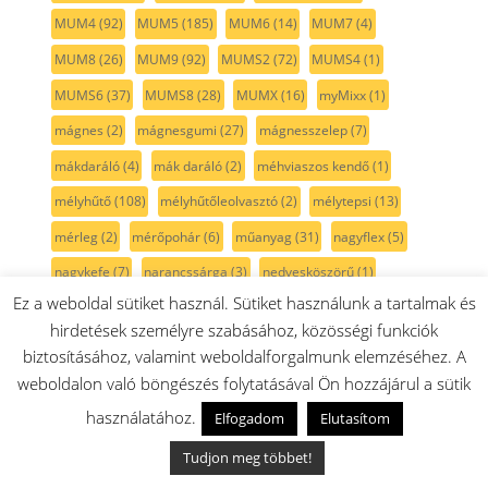
MUM4
(92)
MUM5
(185)
MUM6
(14)
MUM7
(4)
MUM8
(26)
MUM9
(92)
MUMS2
(72)
MUMS4
(1)
MUMS6
(37)
MUMS8
(28)
MUMX
(16)
myMixx
(1)
mágnes
(2)
mágnesgumi
(27)
mágnesszelep
(7)
mákdaráló
(4)
mák daráló
(2)
méhviaszos kendő
(1)
mélyhűtő
(108)
mélyhűtőleolvasztó
(2)
mélytepsi
(13)
mérleg
(2)
mérőpohár
(6)
műanyag
(31)
nagyflex
(5)
nagykefe
(7)
narancssárga
(3)
nedvesköszörű
(1)
Ez a weboldal sütiket használ. Sütiket használunk a tartalmak és
Neff
(20)
Nivona
(1)
nofrost
(13)
no frost
(2)
ntc
(3)
hirdetések személyre szabásához, közösségi funkciók
nyitófül
(8)
nyomógomb
(19)
O-gyűrű
(20)
olajsütő
(1)
biztosításához, valamint weboldalforgalmunk elemzéséhez. A
oldallap
(4)
optiMUM
(63)
padlókefe
(1)
weboldalon való böngészés folytatásával Ön hozzájárul a sütik
palack-tartály
(34)
palackpolc
(47)
palacktartó
(40)
használatához.
Elfogadom
Elutasítom
palacktároló
(34)
panel
(1)
papír porzsák
(5)
Tudjon meg többet!
paradicsom
(4)
parketta kefe
(2)
passzírozó
(9)