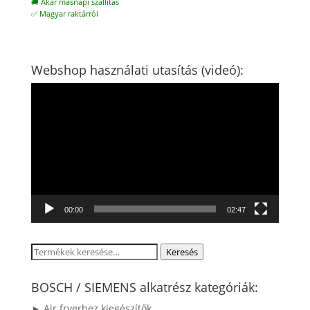
🚚 Akár másnapi szállítás
✅ Magyar raktárról
Webshop használati utasítás (videó):
Videólejátszó
00:00
02:47
Keresés
Keresés
a
következőre:
BOSCH / SIEMENS alkatrész kategóriák:
► Air fryerhez kiegészítők