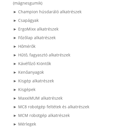
(mágnesgumik)
► Champion húsdaráló alkatrészek
► Csapágyak
► ErgoMixx alkatrészek
► Főzőlap alkatrészek
► Hőmérők
► Hűtő, fagyasztó alkatrészek
► Kávéfőző Kiöntők
► Kenőanyagok
► Kisgép alkatrészek
► Kisgépek
► MaxxiMUM alkatrészek
► MC8 robotgép feltétek és alkatrészek
► MCM robotgép alkatrészek
► Mérlegek