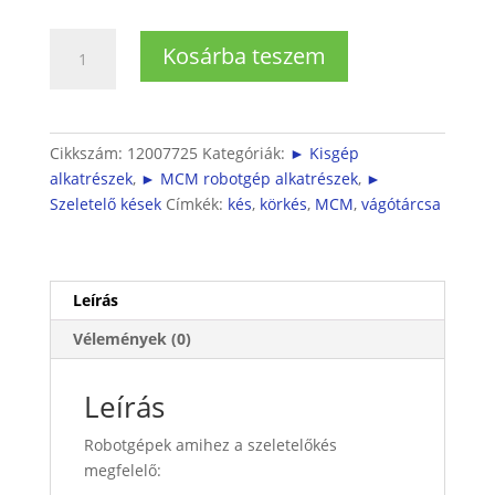
Robotgéphez
Kosárba teszem
szeletelőkés
mennyiség
Cikkszám:
12007725
Kategóriák:
► Kisgép
alkatrészek
,
► MCM robotgép alkatrészek
,
►
Szeletelő kések
Címkék:
kés
,
körkés
,
MCM
,
vágótárcsa
Leírás
Vélemények (0)
Leírás
Robotgépek amihez a szeletelőkés
megfelelő: