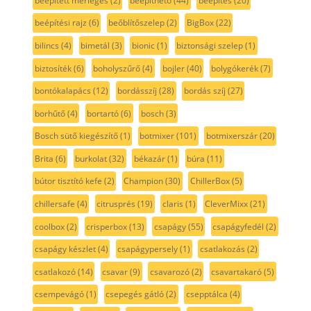
beépített mérleges
(2)
beépíthető
(44)
beépítés
(20)
beépítési rajz
(6)
beőblítőszelep
(2)
BigBox
(22)
bilincs
(4)
bimetál
(3)
bionic
(1)
biztonsági szelep
(1)
biztosíték
(6)
boholyszűrő
(4)
bojler
(40)
bolygókerék
(7)
bontókalapács
(12)
bordásszíj
(28)
bordás szíj
(27)
borhűtő
(4)
bortartó
(6)
bosch
(3)
Bosch sütő kiegészítő
(1)
botmixer
(101)
botmixerszár
(20)
Brita
(6)
burkolat
(32)
békazár
(1)
búra
(11)
bútor tisztító kefe
(2)
Champion
(30)
ChillerBox
(5)
chillersafe
(4)
citrusprés
(19)
claris
(1)
CleverMixx
(21)
coolbox
(2)
crisperbox
(13)
csapágy
(55)
csapágyfedél
(2)
csapágy készlet
(4)
csapágypersely
(1)
csatlakozás
(2)
csatlakozó
(14)
csavar
(9)
csavarozó
(2)
csavartakaró
(5)
csempevágó
(1)
csepegés gátló
(2)
csepptálca
(4)