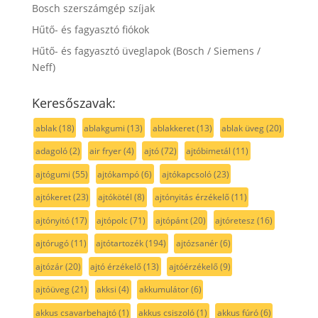
Bosch szerszámgép szíjak
Hűtő- és fagyasztó fiókok
Hűtő- és fagyasztó üveglapok (Bosch / Siemens /
Neff)
Keresőszavak:
ablak
(18)
ablakgumi
(13)
ablakkeret
(13)
ablak üveg
(20)
adagoló
(2)
air fryer
(4)
ajtó
(72)
ajtóbimetál
(11)
ajtógumi
(55)
ajtókampó
(6)
ajtókapcsoló
(23)
ajtókeret
(23)
ajtókötél
(8)
ajtónyitás érzékelő
(11)
ajtónyitó
(17)
ajtópolc
(71)
ajtópánt
(20)
ajtóretesz
(16)
ajtórugó
(11)
ajtótartozék
(194)
ajtózsanér
(6)
ajtózár
(20)
ajtó érzékelő
(13)
ajtóérzékelő
(9)
ajtóüveg
(21)
akksi
(4)
akkumulátor
(6)
akkus csavarbehajtó
(1)
akkus csiszoló
(1)
akkus fúró
(6)