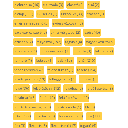
elektronika
(46)
elektróda
(3)
elosztó
(2)
első
(2)
előlap
(111)
EQ series
(1)
ErgoMixx
(33)
etazser
(1)
etilén semlegesítő
(3)
evőeszközkosár
(7)
excenter csiszoló
(7)
extra mélytepsi
(2)
ezüst
(45)
ezüstlap
(2)
fagyasztó
(152)
fagylalt
(4)
fagylaltkészítő
(6)
fal csiszoló
(1)
falhoronymaró
(1)
falitartó
(3)
fali töltő
(2)
falmaró
(1)
fedeles
(1)
fedél
(158)
fehér
(215)
fehér gombok
(49)
fejező fűrész
(1)
fekete
(194)
fekete gombok
(19)
felfüggesztés
(2)
felmosó
(5)
felső
(36)
felsőfűtőszál
(12)
felsőház
(7)
felső házrész
(8)
felsőmaró
(3)
feltét
(65)
felújító készlet
(15)
felültöltős mosógép
(5)
feszítő emelő
(1)
filc
(3)
filter
(128)
filtertartó
(5)
finom szűrő
(3)
fiók
(133)
flex
(5)
flexibilis
(3)
flexibiliscső
(17)
fogadó
(4)