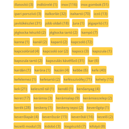
illatosító
(3)
indítórelé
(1)
inox
(116)
inox gombok
(51)
ipari porszívó
(3)
italkorlát
(32)
italtartó
(70)
izzó
(13)
javítókészlet
(31)
jobb oldali
(18)
Jura
(1)
jégaprító
(1)
jégkocka készítő
(2)
jégkocka tartó
(2)
kampó
(7)
kanna
(1)
kanál
(2)
kaparó
(2)
kapcsoló
(72)
kapcsolórúd
(4)
kapcsoló sor
(2)
kapocs
(3)
kapszula
(1)
kapszula tartó
(2)
kapszulás kávéfőző
(31)
kar
(6)
kardán
(1)
karóra
(1)
kazán
(4)
kebbe
(6)
kefe
(40)
kefelemez
(1)
kefetartó
(2)
kefésszívófej
(71)
kehely
(15)
kek
(21)
kelesztő tál
(1)
kendő
(1)
kenőanyag
(4)
keret
(17)
kerámia
(3)
kerámialap
(9)
kerámiaszelep
(2)
kerék
(28)
keskeny
(1)
keskeny tepsi
(2)
keverőgép
(1)
keverőlapát
(4)
keverőszár
(15)
keverőtál
(16)
kezelő
(2)
kezelő modul
(3)
kidobó
(3)
kiegészítő
(7)
kifolyó
(8)