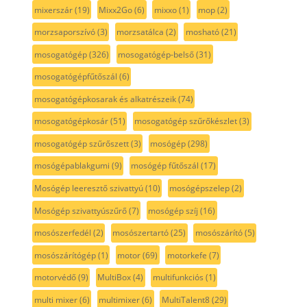
mixerszár
(19)
Mixx2Go
(6)
mixxo
(1)
mop
(2)
morzsaporszívó
(3)
morzsatálca
(2)
mosható
(21)
mosogatógép
(326)
mosogatógép-belső
(31)
mosogatógépfűtőszál
(6)
mosogatógépkosarak és alkatrészeik
(74)
mosogatógépkosár
(51)
mosogatógép szűrőkészlet
(3)
mosogatógép szűrőszett
(3)
mosógép
(298)
mosógépablakgumi
(9)
mosógép fűtőszál
(17)
Mosógép leeresztő szivattyú
(10)
mosógépszelep
(2)
Mosógép szivattyúszűrő
(7)
mosógép szíj
(16)
mosószerfedél
(2)
mosószertartó
(25)
mosószárító
(5)
mosószárítógép
(1)
motor
(69)
motorkefe
(7)
motorvédő
(9)
MultiBox
(4)
multifunkciós
(1)
multi mixer
(6)
multimixer
(6)
MultiTalent8
(29)