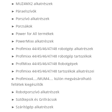
► MUZ4MX2 alkatrészek
► Páraelszívók
► Porszívó alkatrészek
► Porzsákok
► Power for All termékek
► PowerMixx alkatrészek
► Profimixx 44/45/46/47/48 robotgép alkatrészek
► Profimixx 44/45/46/47/48 robotgép tartozékok
► ProfiMixx 44/45/46/47/48 Robotgépek
► Profimixx 44/45/46/47/48 tartozékok alkatrészei
► Profimixx4..../MUM4.... külön megvásárolható
feltétek kiegészítők
► Robotporszívó alkatrészek
► Sütőtepsik és Grillrácsok
► Szárítógép alkatrészek