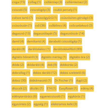
csiga
(15)
csillag
(1)
csillámlap
(3)
csillámlemez
(2)
csiszoló
(5)
csiszológép
(3)
csukló persely
(1)
csésze tartó
(7)
csúszógyűrű
(1)
csúszósines gérvágó
(3)
csúszószán
(1)
cső
(36)
csőbilincs
(4)
csőcsatlakozó
(3)
dagasztó
(13)
dagasztólapát
(5)
dagasztószár
(14)
damil
(4)
damiltartó
(4)
daraboló csiszológép
(1)
daráló
(8)
darálóskeksz
(1)
darálóskávéfőző
(89)
digitális hőmérő
(3)
digitális mérleg
(1)
digitális óra
(2)
dióda
(2)
diódaráló
(4)
dob
(9)
dobborda
(2)
dobcsillag
(1)
dobos daráló
(12)
dobos szeletelő
(6)
doboz
(30)
dobtámasztó
(1)
Dr.Fischer
(1)
dugó
(2)
díszcsík
(2)
díszléc
(1)
E14
(1)
EasyRotak
(1)
edény
(4)
edénytartórács
(6)
egyenecsiszoló
(1)
egykörös
(1)
egyszintes
(2)
egység
(1)
elektromos kefe
(3)