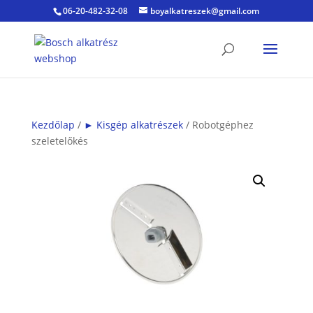
06-20-482-32-08
boyalkatreszek@gmail.com
Kezdőlap
/
► Kisgép alkatrészek
/ Robotgéphez
szeletelőkés