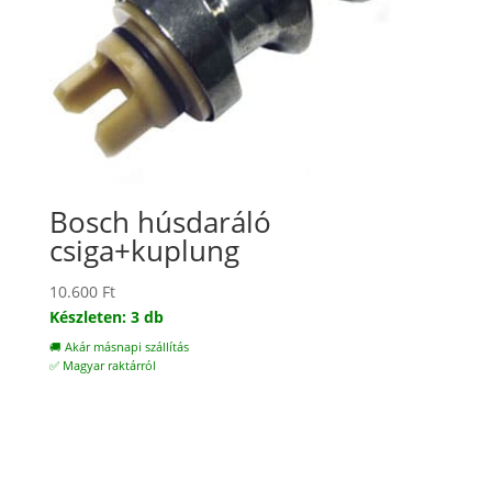
Bosch húsdaráló
csiga+kuplung
10.600
Ft
Készleten: 3 db
🚚 Akár másnapi szállítás
✅ Magyar raktárról