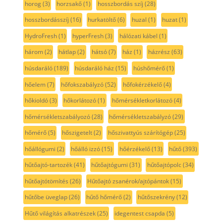
horog
(3)
horzsakő
(1)
hosszbordás szíj
(28)
hosszbordásszíj
(16)
hurkatöltő
(6)
huzal
(1)
huzat
(1)
HydroFresh
(1)
hyperFresh
(3)
hálózati kábel
(1)
három
(2)
hátlap
(2)
hátsó
(7)
ház
(1)
házrész
(63)
húsdaráló
(189)
húsdaráló ház
(15)
húshőmérő
(1)
hőelem
(7)
hőfokszabályzó
(52)
hőfokérzékelő
(4)
hőkioldó
(3)
hőkorlátozó
(1)
hőmérsékletkorlátozó
(4)
hőmérsékletszabályozó
(28)
hőmérsékletszabályzó
(29)
hőmérő
(5)
hőszigetelt
(2)
hőszivattyús szárítógép
(25)
hőállógumi
(2)
hőálló izzó
(15)
hőérzékelő
(13)
hűtő
(393)
hűtőajtó-tartozék
(41)
hűtőajtógumi
(31)
hűtőajtópolc
(34)
hűtőajtótömítés
(26)
Hűtőajtó zsanérok/ajtópántok
(15)
hűtőbe üveglap
(26)
hűtő hőmérő
(2)
hűtőszekrény
(12)
Hűtő világítás alkatrészek
(25)
idegentest csapda
(5)