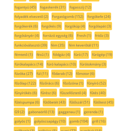
fogantyú
(45)
fogaskerék
(31)
fogasszíj
(12)
folyadék elvezető
(2)
Forgatógomb
(152)
forgókefe
(24)
forgókerék
(6)
forgókés
(9)
forgókúp
(4)
forgólapát
(3)
forgótányér
(4)
forrázó egység
(6)
Fresh
(1)
fritőz
(3)
funkcióválasztó
(39)
fém
(35)
fém keverőtál
(11)
fémtető
(1)
fésű
(1)
földgáz
(4)
fúró
(17)
fúrógép
(19)
fúrókalapács
(14)
fúró kalapács
(10)
fúrótokmány
(3)
fúvóka
(27)
fül
(11)
fődarab
(12)
főmotor
(6)
főzőlap
(122)
főzőrács
(6)
főzőzóna
(1)
fűnyíró
(52)
fűnyírókés
(6)
fűrész
(6)
fűszellőztető
(4)
fűtés
(40)
fűtéspumpa
(6)
fűtőbetét
(43)
fűtőszál
(51)
fűtőtest
(45)
G9
(2)
gabonaörlő
(13)
gaggenau
(1)
gerenda
(1)
golyós
(1)
golyóscsapágy
(10)
gomb
(104)
grill
(16)
grillbetét
(3)
grillrács
(5)
gumi
(77)
gumibak
(14)