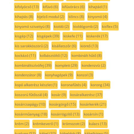
kifolyócső
(13)
kifúvó
(6)
kifúvórács
(6)
kihajtád
(1)
kihajtás
(8)
kijelző modul
(2)
kilincs
(8)
kinyomó
(4)
kinyomó szivattyú
(8)
kioldó
(2)
kioldógomb
(2)
kisflex
(5)
kisgép
(12)
kisgépek
(39)
kiskefe
(11)
kiskerék
(17)
kis sarokköszörű
(2)
kisállatszőr
(6)
kiöntő
(13)
kockázó
(11)
kolbásztöltő
(12)
kombinált hűtő
(8)
kombináltszívófej
(39)
komplett
(29)
kondenzvíz
(2)
kondenzátor
(8)
konyhagépek
(9)
konzol
(3)
kopó alkatrész készlet
(1)
koronafűtés
(4)
korong
(34)
koszorú fűtőszál
(4)
kosár
(9)
kosáralkatrész
(37)
kosárcsapágy
(10)
kosárgörgő
(15)
kosárkerék
(21)
kosárműanyag
(18)
kosárrögzítő
(13)
kosársín
(1)
krém
(2)
krémkeverő
(1)
krómozott
(2)
kulacs
(13)
kuplung
(52)
kábel
(32)
kábeldob
(8)
kábelköteg
(5)