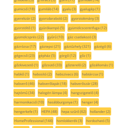
gumicső
(18)
gumiláb
(14)
gyalu
(3)
gyalugép
(1)
gyerekzár
(2)
gyorsdaraboló
(2)
gyorstokmány
(3)
gyorstöltő
(1)
gyúrókampó
(5)
gyümölcscentrifuga
(12)
gyümölcsprés
(22)
gyűrű
(10)
gáz csatlakozó
(3)
gázrózsa
(17)
gáztepsi
(21)
gáztűzhely
(321)
gázégő
(6)
gégecső
(23)
gépház
(5)
görgő
(12)
gőz
(1)
gőzkivezető
(1)
gőzsütő
(33)
gőzterelő
(2)
gőzállomás
(1)
habkő
(1)
habosító
(2)
habszivacs
(6)
habtárcsa
(1)
habverő
(46)
habverőlapát
(18)
habverőszár
(28)
hajtómű
(34)
halogén lámpa
(4)
hangszigetelő
(4)
harmonikacső
(10)
hasábburgonya
(1)
henger
(4)
hengerkefe
(1)
HEPA
(48)
hepa szűrő
(62)
hollander
(2)
HomeProfessional
(144)
homlokkerék
(3)
hordozható
(5)