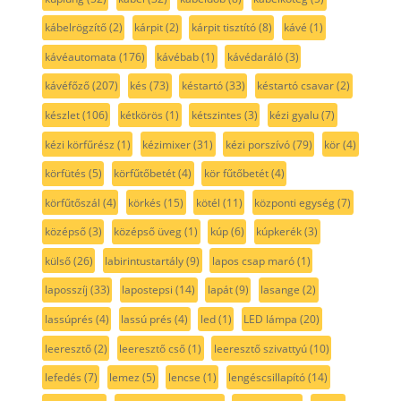
kábelrögzítő
(2)
kárpit
(2)
kárpit tisztító
(8)
kávé
(1)
kávéautomata
(176)
kávébab
(1)
kávédaráló
(3)
kávéfőző
(207)
kés
(73)
késtartó
(33)
késtartó csavar
(2)
készlet
(106)
kétkörös
(1)
kétszintes
(3)
kézi gyalu
(7)
kézi körfűrész
(1)
kézimixer
(31)
kézi porszívó
(79)
kör
(4)
körfütés
(5)
körfűtőbetét
(4)
kör fűtőbetét
(4)
körfűtőszál
(4)
körkés
(15)
kötél
(11)
központi egység
(7)
középső
(3)
középső üveg
(1)
kúp
(6)
kúpkerék
(3)
külső
(26)
labirintustartály
(9)
lapos csap maró
(1)
laposszíj
(33)
lapostepsi
(14)
lapát
(9)
lasange
(2)
lassúprés
(4)
lassú prés
(4)
led
(1)
LED lámpa
(20)
leeresztő
(2)
leeresztő cső
(1)
leeresztő szivattyú
(10)
lefedés
(7)
lemez
(5)
lencse
(1)
lengéscsillapító
(14)