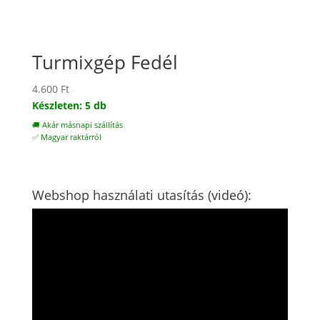
Turmixgép Fedél
4.600
Ft
Készleten: 5 db
🚚 Akár másnapi szállítás
✅ Magyar raktárról
Webshop használati utasítás (videó):
Videólejátszó