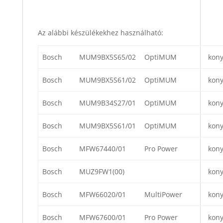
Az alábbi készülékekhez használható:
Bosch
MUM9BX5S65/02
OptiMUM
kon
Bosch
MUM9BX5S61/02
OptiMUM
kon
Bosch
MUM9B34S27/01
OptiMUM
kon
Bosch
MUM9BX5S61/01
OptiMUM
kon
Bosch
MFW67440/01
Pro Power
kon
Bosch
MUZ9FW1(00)
kon
Bosch
MFW66020/01
MultiPower
kon
Bosch
MFW67600/01
Pro Power
kon