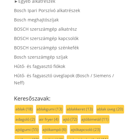
►Egyéb alkatrészek
Bosch Ipari Porszívó alkatrészek
Bosch meghajtószíjak
BOSCH szerszámgép alkatrész
BOSCH szerszámgép kapcsolók
BOSCH szerszámgép szénkefék
Bosch szerszámgép szíjak
Hűtő- és fagyasztó fiókok
Hűtő- és fagyasztó üveglapok (Bosch / Siemens /
Neff)
Keresőszavak:
ablak
(18)
ablakgumi
(13)
ablakkeret
(13)
ablak üveg
(20)
adagoló
(2)
air fryer
(4)
ajtó
(72)
ajtóbimetál
(11)
ajtógumi
(55)
ajtókampó
(6)
ajtókapcsoló
(23)