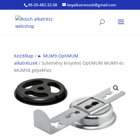
06-20-482-32-08
boyalkatreszek@gmail.com
Kezdőlap
/
► MUM9 OptiMUM
alkatrészek
/ Sütemény kinyomó OptiMUM MUM9 és
MUMS8 gépekhez