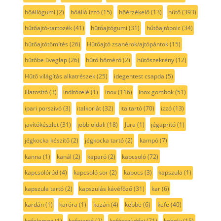
hőállógumi
(2)
hőálló izzó
(15)
hőérzékelő
(13)
hűtő
(393)
hűtőajtó-tartozék
(41)
hűtőajtógumi
(31)
hűtőajtópolc
(34)
hűtőajtótömítés
(26)
Hűtőajtó zsanérok/ajtópántok
(15)
hűtőbe üveglap
(26)
hűtő hőmérő
(2)
hűtőszekrény
(12)
Hűtő világítás alkatrészek
(25)
idegentest csapda
(5)
illatosító
(3)
indítórelé
(1)
inox
(116)
inox gombok
(51)
ipari porszívó
(3)
italkorlát
(32)
italtartó
(70)
izzó
(13)
javítókészlet
(31)
jobb oldali
(18)
Jura
(1)
jégaprító
(1)
jégkocka készítő
(2)
jégkocka tartó
(2)
kampó
(7)
kanna
(1)
kanál
(2)
kaparó
(2)
kapcsoló
(72)
kapcsolórúd
(4)
kapcsoló sor
(2)
kapocs
(3)
kapszula
(1)
kapszula tartó
(2)
kapszulás kávéfőző
(31)
kar
(6)
kardán
(1)
karóra
(1)
kazán
(4)
kebbe
(6)
kefe
(40)
kefelemez
(1)
kefetartó
(2)
kefésszívófej
(71)
kehely
(15)