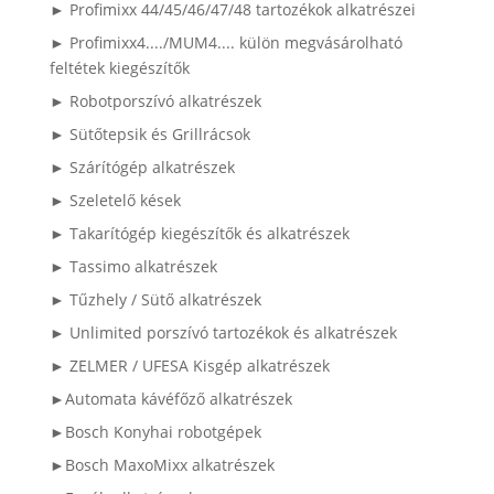
► Profimixx 44/45/46/47/48 tartozékok alkatrészei
► Profimixx4..../MUM4.... külön megvásárolható
feltétek kiegészítők
► Robotporszívó alkatrészek
► Sütőtepsik és Grillrácsok
► Szárítógép alkatrészek
► Szeletelő kések
► Takarítógép kiegészítők és alkatrészek
► Tassimo alkatrészek
► Tűzhely / Sütő alkatrészek
► Unlimited porszívó tartozékok és alkatrészek
► ZELMER / UFESA Kisgép alkatrészek
►Automata kávéfőző alkatrészek
►Bosch Konyhai robotgépek
►Bosch MaxoMixx alkatrészek