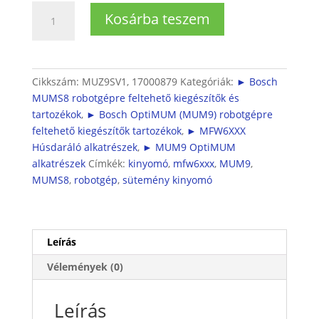
Sütemény
Kosárba teszem
kinyomó
OptiMUM
MUM9
és
Cikkszám:
MUZ9SV1, 17000879
Kategóriák:
► Bosch
MUMS8
MUMS8 robotgépre feltehető kiegészítők és
gépekhez
tartozékok
,
► Bosch OptiMUM (MUM9) robotgépre
mennyiség
feltehető kiegészítők tartozékok
,
► MFW6XXX
Húsdaráló alkatrészek
,
► MUM9 OptiMUM
alkatrészek
Címkék:
kinyomó
,
mfw6xxx
,
MUM9
,
MUMS8
,
robotgép
,
sütemény kinyomó
Leírás
Vélemények (0)
Leírás