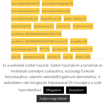
porzsáktartóbetét
(5)
porzsáktartóegység
(6)
porzsáktartóidom
(5)
porzsáktartókeret
(8)
porzsáktartóvilla
(5)
PowerBrush
(3)
power edition
(1)
powerforall
(6)
powermaxx
(1)
prizma
(1)
ProAnimal
(25)
profimixx / MUM44/45/46/47/48
(156)
profimixx / MUM44/45/46/47/48 keverő
(1)
propeller
(3)
préselőegység
(14)
PTC
(1)
pumpa
(21)
pálcahőmérő
(1)
pár
(2)
páraelszívó
(22)
pároló
(1)
rajz
(3)
rekesz
(30)
rendszer
(1)
reszelelő
(5)
reszelő
(18)
rezgőcsiszoló
(3)
Ez a weboldal sütiket használ. Sütiket használunk a tartalmak és
hirdetések személyre szabásához, közösségi funkciók
robotgép
(380)
robot porszívó
(15)
robotporszívó
(11)
biztosításához, valamint weboldalforgalmunk elemzéséhez. A
Rotak
(15)
Roxxter
(1)
rozsdamentes
(3)
rugó
(30)
weboldalon való böngészés folytatásával Ön hozzájárul a sütik
rugótartó
(1)
rács
(19)
rádió
(1)
résszívó
(18)
használatához.
Elfogadom
Elutasítom
Rókafarkfűrész
(1)
rókafűrész
(1)
rózsaszín
(2)
Tudjon meg többet!
rögzítő
(30)
röszti
(2)
rúdmixer
(102)
rúdmixerszár
(20)