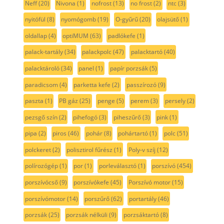
Neff
(20)
Nivona
(1)
nofrost
(13)
no frost
(2)
ntc
(3)
nyitófül
(8)
nyomógomb
(19)
O-gyűrű
(20)
olajsütő
(1)
oldallap
(4)
optiMUM
(63)
padlókefe
(1)
palack-tartály
(34)
palackpolc
(47)
palacktartó
(40)
palacktároló
(34)
panel
(1)
papír porzsák
(5)
paradicsom
(4)
parketta kefe
(2)
passzírozó
(9)
paszta
(1)
PB gáz
(25)
penge
(5)
perem
(3)
persely
(2)
pezsgő szín
(2)
pihefogó
(3)
piheszűrő
(3)
pink
(1)
pipa
(2)
piros
(46)
pohár
(8)
pohártartó
(1)
polc
(51)
polckeret
(2)
polisztirol fűrész
(1)
Poly-v szíj
(12)
polírozógép
(1)
por
(1)
porleválasztó
(1)
porszívó
(454)
porszívócső
(9)
porszívókefe
(45)
Porszívó motor
(15)
porszívómotor
(14)
porszűrő
(62)
portartály
(46)
porzsák
(25)
porzsák nélküli
(9)
porzsáktartó
(8)