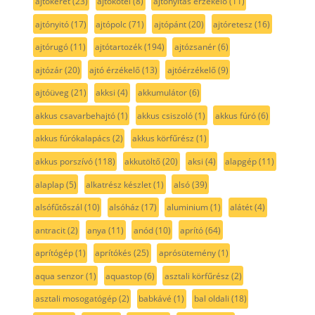
ajtókeret
(23)
ajtókötél
(8)
ajtónyitás érzékelő
(11)
ajtónyitó
(17)
ajtópolc
(71)
ajtópánt
(20)
ajtóretesz
(16)
ajtórugó
(11)
ajtótartozék
(194)
ajtózsanér
(6)
ajtózár
(20)
ajtó érzékelő
(13)
ajtóérzékelő
(9)
ajtóüveg
(21)
akksi
(4)
akkumulátor
(6)
akkus csavarbehajtó
(1)
akkus csiszoló
(1)
akkus fúró
(6)
akkus fúrókalapács
(2)
akkus körfűrész
(1)
akkus porszívó
(118)
akkutöltő
(20)
aksi
(4)
alapgép
(11)
alaplap
(5)
alkatrész készlet
(1)
alsó
(39)
alsófűtőszál
(10)
alsóház
(17)
aluminium
(1)
alátét
(4)
antracit
(2)
anya
(11)
anód
(10)
aprító
(64)
aprítógép
(1)
aprítókés
(25)
aprósütemény
(1)
aqua senzor
(1)
aquastop
(6)
asztali körfűrész
(2)
asztali mosogatógép
(2)
babkávé
(1)
bal oldali
(18)