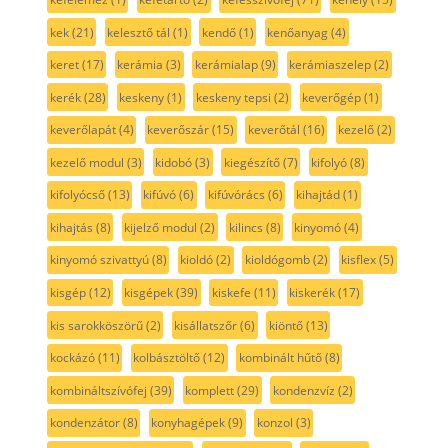
kek
(21)
kelesztő tál
(1)
kendő
(1)
kenőanyag
(4)
keret
(17)
kerámia
(3)
kerámialap
(9)
kerámiaszelep
(2)
kerék
(28)
keskeny
(1)
keskeny tepsi
(2)
keverőgép
(1)
keverőlapát
(4)
keverőszár
(15)
keverőtál
(16)
kezelő
(2)
kezelő modul
(3)
kidobó
(3)
kiegészítő
(7)
kifolyó
(8)
kifolyócső
(13)
kifúvó
(6)
kifúvórács
(6)
kihajtád
(1)
kihajtás
(8)
kijelző modul
(2)
kilincs
(8)
kinyomó
(4)
kinyomó szivattyú
(8)
kioldó
(2)
kioldógomb
(2)
kisflex
(5)
kisgép
(12)
kisgépek
(39)
kiskefe
(11)
kiskerék
(17)
kis sarokköszörű
(2)
kisállatszőr
(6)
kiöntő
(13)
kockázó
(11)
kolbásztöltő
(12)
kombinált hűtő
(8)
kombináltszívófej
(39)
komplett
(29)
kondenzvíz
(2)
kondenzátor
(8)
konyhagépek
(9)
konzol
(3)