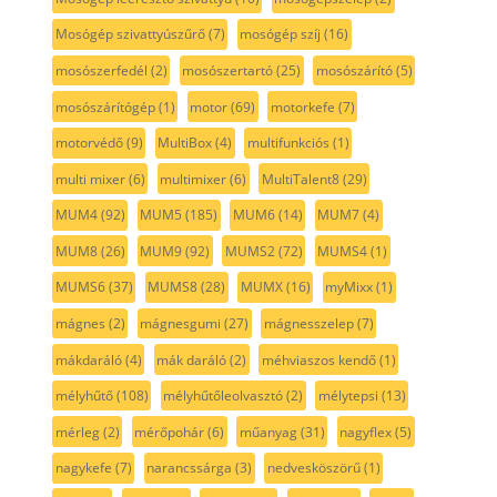
Mosógép szivattyúszűrő
(7)
mosógép szíj
(16)
mosószerfedél
(2)
mosószertartó
(25)
mosószárító
(5)
mosószárítógép
(1)
motor
(69)
motorkefe
(7)
motorvédő
(9)
MultiBox
(4)
multifunkciós
(1)
multi mixer
(6)
multimixer
(6)
MultiTalent8
(29)
MUM4
(92)
MUM5
(185)
MUM6
(14)
MUM7
(4)
MUM8
(26)
MUM9
(92)
MUMS2
(72)
MUMS4
(1)
MUMS6
(37)
MUMS8
(28)
MUMX
(16)
myMixx
(1)
mágnes
(2)
mágnesgumi
(27)
mágnesszelep
(7)
mákdaráló
(4)
mák daráló
(2)
méhviaszos kendő
(1)
mélyhűtő
(108)
mélyhűtőleolvasztó
(2)
mélytepsi
(13)
mérleg
(2)
mérőpohár
(6)
műanyag
(31)
nagyflex
(5)
nagykefe
(7)
narancssárga
(3)
nedvesköszörű
(1)