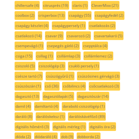
chillersafe
(4)
citrusprés
(19)
claris
(1)
CleverMixx
(21)
coolbox
(2)
crisperbox
(13)
csapágy
(55)
csapágyfedél
(2)
csapágy készlet
(4)
csapágypersely
(1)
csatlakozás
(2)
csatlakozó
(14)
csavar
(9)
csavarozó
(2)
csavartakaró
(5)
csempevágó
(1)
csepegés gátló
(2)
csepptálca
(4)
csiga
(15)
csillag
(1)
csillámlap
(3)
csillámlemez
(2)
csiszoló
(5)
csiszológép
(3)
csukló persely
(1)
csésze tartó
(7)
csúszógyűrű
(1)
csúszósines gérvágó
(3)
csúszószán
(1)
cső
(36)
csőbilincs
(4)
csőcsatlakozó
(3)
dagasztó
(13)
dagasztólapát
(5)
dagasztószár
(14)
damil
(4)
damiltartó
(4)
daraboló csiszológép
(1)
daráló
(8)
darálóskeksz
(1)
darálóskávéfőző
(89)
digitális hőmérő
(3)
digitális mérleg
(1)
digitális óra
(2)
dióda
(2)
diódaráló
(4)
dob
(9)
dobborda
(2)