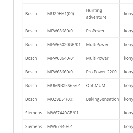
Hunting
Bosch
MUZ9HA1(00)
kon
adventure
Bosch
MFW68680/01
ProPower
kon
Bosch
MFW66020GB/01
MultiPower
kon
Bosch
MFW68640/01
MultiPower
kon
Bosch
MFW68660/01
Pro Power 2200
kon
Bosch
MUM9BX5S65/01
OptiMUM
kon
Bosch
MUZ9BS1(00)
BakingSensation
kon
Siemens
MW67440GB/01
kon
Siemens
MW67440/01
kon