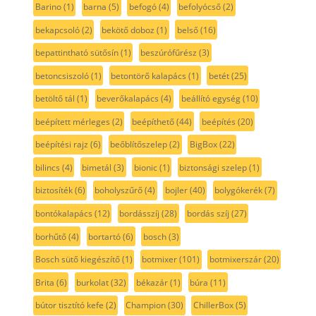
Barino
(1)
barna
(5)
befogó
(4)
befolyócső
(2)
bekapcsoló
(2)
bekötő doboz
(1)
belső
(16)
bepattintható sütősín
(1)
beszúrófűrész
(3)
betoncsiszoló
(1)
betontörő kalapács
(1)
betét
(25)
betöltő tál
(1)
beverőkalapács
(4)
beállító egység
(10)
beépített mérleges
(2)
beépíthető
(44)
beépítés
(20)
beépítési rajz
(6)
beőblítőszelep
(2)
BigBox
(22)
bilincs
(4)
bimetál
(3)
bionic
(1)
biztonsági szelep
(1)
biztosíték
(6)
boholyszűrő
(4)
bojler
(40)
bolygókerék
(7)
bontókalapács
(12)
bordásszíj
(28)
bordás szíj
(27)
borhűtő
(4)
bortartó
(6)
bosch
(3)
Bosch sütő kiegészítő
(1)
botmixer
(101)
botmixerszár
(20)
Brita
(6)
burkolat
(32)
békazár
(1)
búra
(11)
bútor tisztító kefe
(2)
Champion
(30)
ChillerBox
(5)