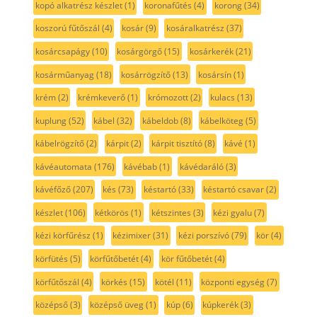
kopó alkatrész készlet
(1)
koronafűtés
(4)
korong
(34)
koszorú fűtőszál
(4)
kosár
(9)
kosáralkatrész
(37)
kosárcsapágy
(10)
kosárgörgő
(15)
kosárkerék
(21)
kosárműanyag
(18)
kosárrögzítő
(13)
kosársín
(1)
krém
(2)
krémkeverő
(1)
krómozott
(2)
kulacs
(13)
kuplung
(52)
kábel
(32)
kábeldob
(8)
kábelköteg
(5)
kábelrögzítő
(2)
kárpit
(2)
kárpit tisztító
(8)
kávé
(1)
kávéautomata
(176)
kávébab
(1)
kávédaráló
(3)
kávéfőző
(207)
kés
(73)
késtartó
(33)
késtartó csavar
(2)
készlet
(106)
kétkörös
(1)
kétszintes
(3)
kézi gyalu
(7)
kézi körfűrész
(1)
kézimixer
(31)
kézi porszívó
(79)
kör
(4)
körfütés
(5)
körfűtőbetét
(4)
kör fűtőbetét
(4)
körfűtőszál
(4)
körkés
(15)
kötél
(11)
központi egység
(7)
középső
(3)
középső üveg
(1)
kúp
(6)
kúpkerék
(3)