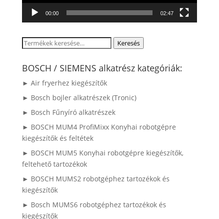
00:00
02:47
Keresés
Keresés
a
következőre:
BOSCH / SIEMENS alkatrész kategóriák:
► Air fryerhez kiegészítők
► Bosch bojler alkatrészek (Tronic)
► Bosch Fűnyíró alkatrészek
► BOSCH MUM4 ProfiMixx Konyhai robotgépre
kiegészítők és feltétek
► BOSCH MUM5 Konyhai robotgépre kiegészítők,
feltehető tartozékok
► BOSCH MUMS2 robotgéphez tartozékok és
kiegészítők
► Bosch MUMS6 robotgéphez tartozékok és
kiegészítők