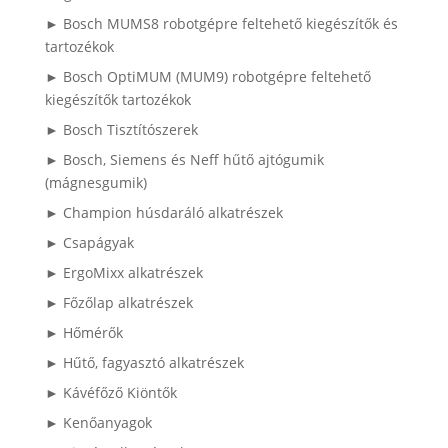
► Bosch MUMS8 robotgépre feltehető kiegészítők és
tartozékok
► Bosch OptiMUM (MUM9) robotgépre feltehető
kiegészítők tartozékok
► Bosch Tisztítószerek
► Bosch, Siemens és Neff hűtő ajtógumik
(mágnesgumik)
► Champion húsdaráló alkatrészek
► Csapágyak
► ErgoMixx alkatrészek
► Főzőlap alkatrészek
► Hőmérők
► Hűtő, fagyasztó alkatrészek
► Kávéfőző Kiöntők
► Kenőanyagok