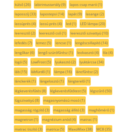
külső
(26)
labirintustartály
(9)
lapos csap maró
(1)
laposszíj
(33)
lapostepsi
(14)
lapát
(9)
lasange
(2)
lassúprés
(4)
lassú prés
(4)
led
(1)
LED lámpa
(20)
leeresztő
(2)
leeresztő cső
(1)
leeresztő szivattyú
(10)
lefedés
(7)
lemez
(5)
lencse
(1)
lengéscsillapító
(14)
lengőkar
(6)
lengő szúrófűrész
(1)
leolvasztó
(4)
lila
(4)
logó
(5)
LowFrost
(5)
lyukasztó
(2)
lyuktárcsa
(34)
láb
(15)
lábfürdő
(1)
lámpa
(16)
láncfűrész
(2)
lánckerék
(1)
lángelosztó
(1)
lángterelő
(1)
légkeverésfűtés
(8)
légkeverésfűtőtest
(5)
légszűrő
(50)
lúgszivattyú
(8)
magasnyomású mosó
(1)
magasság rögzítő
(3)
magasság állító
(3)
maghőmérő
(1)
magnetron
(1)
magnézium anód
(4)
matrac
(1)
matrac tiszító
(3)
matrica
(5)
MaxoMixx
(38)
MC8
(35)