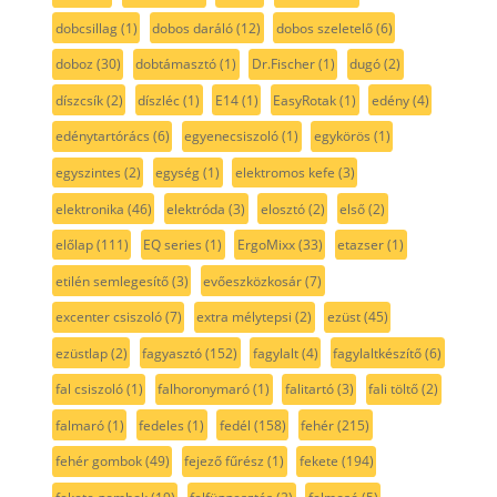
dobcsillag
(1)
dobos daráló
(12)
dobos szeletelő
(6)
doboz
(30)
dobtámasztó
(1)
Dr.Fischer
(1)
dugó
(2)
díszcsík
(2)
díszléc
(1)
E14
(1)
EasyRotak
(1)
edény
(4)
edénytartórács
(6)
egyenecsiszoló
(1)
egykörös
(1)
egyszintes
(2)
egység
(1)
elektromos kefe
(3)
elektronika
(46)
elektróda
(3)
elosztó
(2)
első
(2)
előlap
(111)
EQ series
(1)
ErgoMixx
(33)
etazser
(1)
etilén semlegesítő
(3)
evőeszközkosár
(7)
excenter csiszoló
(7)
extra mélytepsi
(2)
ezüst
(45)
ezüstlap
(2)
fagyasztó
(152)
fagylalt
(4)
fagylaltkészítő
(6)
fal csiszoló
(1)
falhoronymaró
(1)
falitartó
(3)
fali töltő
(2)
falmaró
(1)
fedeles
(1)
fedél
(158)
fehér
(215)
fehér gombok
(49)
fejező fűrész
(1)
fekete
(194)