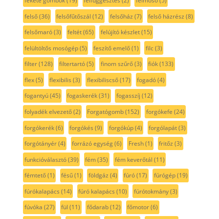
fekete gombok
(19)
felfüggesztés
(2)
felmosó
(5)
felső
(36)
felsőfűtőszál
(12)
felsőház
(7)
felső házrész
(8)
felsőmaró
(3)
feltét
(65)
felújító készlet
(15)
felültöltős mosógép
(5)
feszítő emelő
(1)
filc
(3)
filter
(128)
filtertartó
(5)
finom szűrő
(3)
fiók
(133)
flex
(5)
flexibilis
(3)
flexibiliscső
(17)
fogadó
(4)
fogantyú
(45)
fogaskerék
(31)
fogasszíj
(12)
folyadék elvezető
(2)
Forgatógomb
(152)
forgókefe
(24)
forgókerék
(6)
forgókés
(9)
forgókúp
(4)
forgólapát
(3)
forgótányér
(4)
forrázó egység
(6)
Fresh
(1)
fritőz
(3)
funkcióválasztó
(39)
fém
(35)
fém keverőtál
(11)
fémtető
(1)
fésű
(1)
földgáz
(4)
fúró
(17)
fúrógép
(19)
fúrókalapács
(14)
fúró kalapács
(10)
fúrótokmány
(3)
fúvóka
(27)
fül
(11)
fődarab
(12)
főmotor
(6)