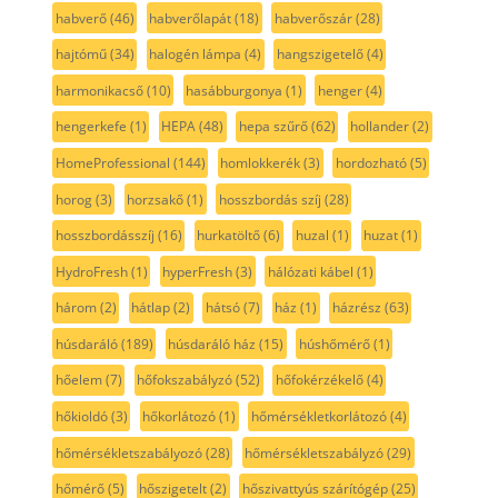
habverő
(46)
habverőlapát
(18)
habverőszár
(28)
hajtómű
(34)
halogén lámpa
(4)
hangszigetelő
(4)
harmonikacső
(10)
hasábburgonya
(1)
henger
(4)
hengerkefe
(1)
HEPA
(48)
hepa szűrő
(62)
hollander
(2)
HomeProfessional
(144)
homlokkerék
(3)
hordozható
(5)
horog
(3)
horzsakő
(1)
hosszbordás szíj
(28)
hosszbordásszíj
(16)
hurkatöltő
(6)
huzal
(1)
huzat
(1)
HydroFresh
(1)
hyperFresh
(3)
hálózati kábel
(1)
három
(2)
hátlap
(2)
hátsó
(7)
ház
(1)
házrész
(63)
húsdaráló
(189)
húsdaráló ház
(15)
húshőmérő
(1)
hőelem
(7)
hőfokszabályzó
(52)
hőfokérzékelő
(4)
hőkioldó
(3)
hőkorlátozó
(1)
hőmérsékletkorlátozó
(4)
hőmérsékletszabályozó
(28)
hőmérsékletszabályzó
(29)
hőmérő
(5)
hőszigetelt
(2)
hőszivattyús szárítógép
(25)