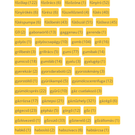
főzőlap
(122)
főzőrács
(6)
főzőzóna
(1)
fűnyíró
(52)
fűnyírókés
(6)
fűrész
(6)
fűszellőztető
(4)
fűtés
(40)
fűtéspumpa
(6)
fűtőbetét
(43)
fűtőszál
(51)
fűtőtest
(45)
G9
(2)
gabonaörlő
(13)
gaggenau
(1)
gerenda
(1)
golyós
(1)
golyóscsapágy
(10)
gomb
(104)
grill
(16)
grillbetét
(3)
grillrács
(5)
gumi
(77)
gumibak
(14)
gumicső
(18)
gumiláb
(14)
gyalu
(3)
gyalugép
(1)
gyerekzár
(2)
gyorsdaraboló
(2)
gyorstokmány
(3)
gyorstöltő
(1)
gyúrókampó
(5)
gyümölcscentrifuga
(12)
gyümölcsprés
(22)
gyűrű
(10)
gáz csatlakozó
(3)
gázrózsa
(17)
gáztepsi
(21)
gáztűzhely
(321)
gázégő
(6)
gégecső
(23)
gépház
(5)
görgő
(12)
gőz
(1)
gőzkivezető
(1)
gőzsütő
(33)
gőzterelő
(2)
gőzállomás
(1)
habkő
(1)
habosító
(2)
habszivacs
(6)
habtárcsa
(1)