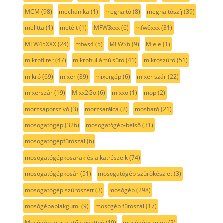
MCM
(98)
mechanika
(1)
meghajtó
(8)
meghajtószíj
(39)
melitta
(1)
metélt
(1)
MFW3xxx
(6)
mfw6xxx
(31)
MFW45XXX
(24)
mfws4
(5)
MFWS6
(9)
Miele
(1)
mikrofilter
(47)
mikrohullámú sütő
(41)
mikroszűrő
(51)
mikró
(69)
mixer
(89)
mixergép
(6)
mixer szár
(22)
mixerszár
(19)
Mixx2Go
(6)
mixxo
(1)
mop
(2)
morzsaporszívó
(3)
morzsatálca
(2)
mosható
(21)
mosogatógép
(326)
mosogatógép-belső
(31)
mosogatógépfűtőszál
(6)
mosogatógépkosarak és alkatrészeik
(74)
mosogatógépkosár
(51)
mosogatógép szűrőkészlet
(3)
mosogatógép szűrőszett
(3)
mosógép
(298)
mosógépablakgumi
(9)
mosógép fűtőszál
(17)
Mosógép leeresztő szivattyú
(10)
mosógépszelep
(2)