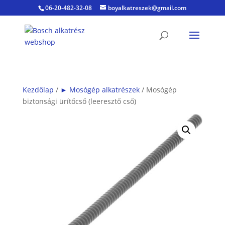
06-20-482-32-08
boyalkatreszek@gmail.com
Kezdőlap
/
► Mosógép alkatrészek
/ Mosógép
biztonsági ürítőcső (leeresztő cső)