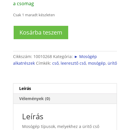
a csomag
Csak 1 maradt készleten
Mosógép
Kosárba teszem
biztonsági
ürítőcső
(leeresztő
cső)
Cikkszám:
10010268
Kategória:
► Mosógép
mennyiség
alkatrészek
Címkék:
cső
,
leeresztő cső
,
mosógép
,
ürítő
Leírás
Vélemények (0)
Leírás
Mosógép típusok, melyekhez a üritő cső