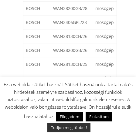
BOSCH
WAN28200GB/28
mosógép
BOSCH
WAN2406GPL/28
mosógép
BOSCH
WAN28130CH/26
mosógép
BOSCH
WAN28200GB/26
mosógép
BOSCH
WAN28130CH/25
mosógép
BOSCH
WAN28200GB/25
mosógép
Ez a weboldal sütiket használ. Sütiket használunk a tartalmak és
hirdetések személyre szabásához, közösségi funkciók
BOSCH
WAN2406GPL/25
mosógép
biztosításához, valamint weboldalforgalmunk elemzéséhez. A
BOSCH
WAN24260BL/01
mosógép
weboldalon való böngészés folytatásával Ön hozzájárul a sütik
használatához.
Elfogadom
Elutasítom
BOSCH
WAN2416SOE/30
mosógép
Tudjon meg többet!
BOSCH
WAN24260BY/30
mosógép