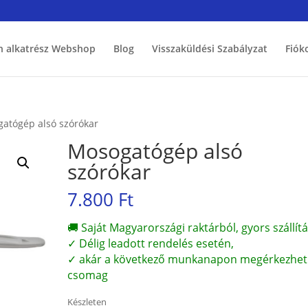
h alkatrész Webshop
Blog
Visszaküldési Szabályzat
Fiók
atógép alsó szórókar
Mosogatógép alsó
szórókar
7.800
Ft
🚚 Saját Magyarországi raktárból, gyors szállítá
✓ Délig leadott rendelés esetén,
✓ akár a következő munkanapon megérkezhet
csomag
Készleten