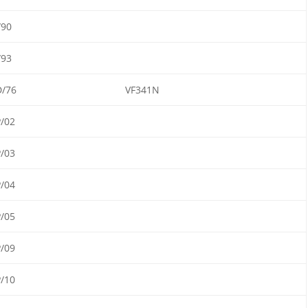
/90
/93
/76
VF341N
/02
/03
/04
/05
/09
/10