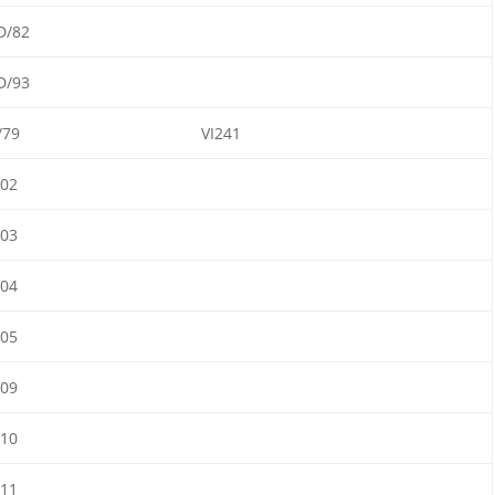
D/82
D/93
/79
VI241
/02
/03
/04
/05
/09
/10
/11