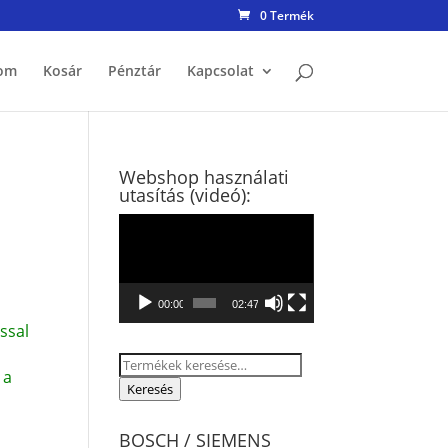
0 Termék
om
Kosár
Pénztár
Kapcsolat
Webshop használati
utasítás (videó):
Videólejátszó
00:00
02:47
ssal
Keresés
 a
a
Keresés
következőre:
BOSCH / SIEMENS