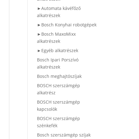
►Automata kávéfőző
alkatrészek
►Bosch Konyhai robotgépek
►Bosch MaxoMixx
alkatrészek
►Egyéb alkatrészek
Bosch Ipari Porszívó
alkatrészek
Bosch meghajtószíjak
BOSCH szerszámgép
alkatrész
BOSCH szerszámgép
kapcsolók
BOSCH szerszámgép
szénkefék
Bosch szerszámgép szíjak