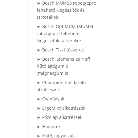
► Bosch MUMS8 robotgépre
feltehető kiegészítők és
tartozékok
► Bosch OptiMUM (MUM9)
robotgépre feltehető
kiegészítők tartozékok
► Bosch Tisztítószerek
► Bosch, Siemens és Neff
hűtő ajtógumik
(mágnesgumik)
► Champion húsdaráló
alkatrészek
► Csapágyak
► ErgoMixx alkatrészek
► Főzőlap alkatrészek
► Hőmérők
► Hűtő, fagyasztó