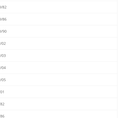
D/82
D/86
D/90
/02
/03
/04
/05
/01
/82
/86