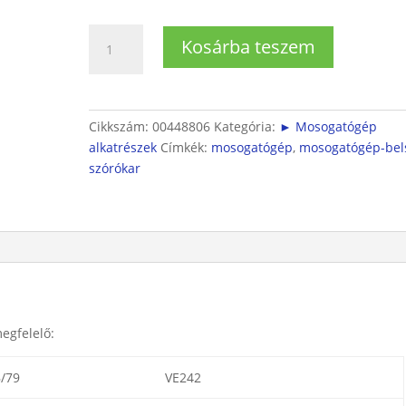
Mosogatógép
Kosárba teszem
alsó
szórókar
mennyiség
Cikkszám:
00448806
Kategória:
► Mosogatógép
alkatrészek
Címkék:
mosogatógép
,
mosogatógép-bel
szórókar
egfelelő:
/79
VE242