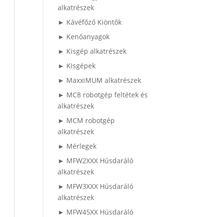
alkatrészek
► Kávéfőző Kiöntők
► Kenőanyagok
► Kisgép alkatrészek
► Kisgépek
► MaxxiMUM alkatrészek
► MC8 robotgép feltétek és
alkatrészek
► MCM robotgép
alkatrészek
► Mérlegek
► MFW2XXX Húsdaráló
alkatrészek
► MFW3XXX Húsdaráló
alkatrészek
► MFW45XX Húsdaráló