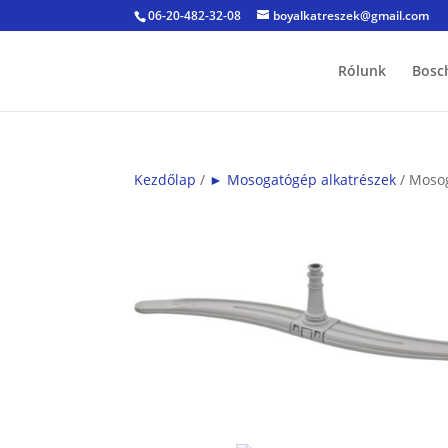
06-20-482-32-08
boyalkatreszek@gmail.com
Rólunk
Bosc
Kezdőlap
/
► Mosogatógép alkatrészek
/ Mosog