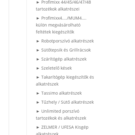
► Profimixx 44/45/46/47/48
tartozékok alkatrészei
► Profimixx4..../MUM4....
külön megvásárolható
feltétek kiegészítők
► Robotporszívó alkatrészek
► Sütőtepsik és Grillrácsok
► Szárítógép alkatrészek
► Szeletelő kések
► Takarítógép kiegészítők és
alkatrészek
► Tassimo alkatrészek
► Tűzhely / Sütő alkatrészek
► Unlimited porszívó
tartozékok és alkatrészek
► ZELMER / UFESA Kisgép
alkatrészek