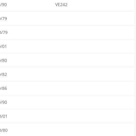
/90
VE242
/79
D/79
/01
/80
/82
/86
/90
D/01
D/80