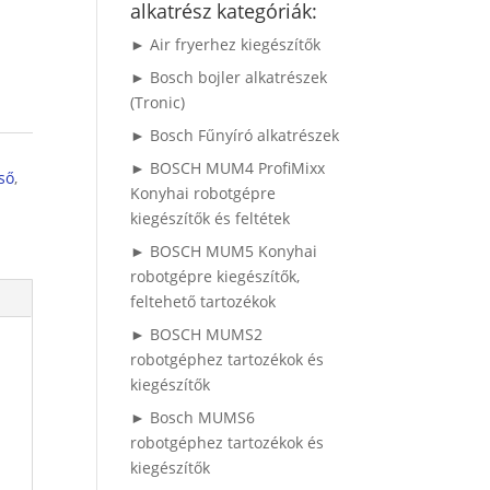
alkatrész kategóriák:
► Air fryerhez kiegészítők
► Bosch bojler alkatrészek
(Tronic)
► Bosch Fűnyíró alkatrészek
► BOSCH MUM4 ProfiMixx
ső
,
Konyhai robotgépre
kiegészítők és feltétek
► BOSCH MUM5 Konyhai
robotgépre kiegészítők,
feltehető tartozékok
► BOSCH MUMS2
robotgéphez tartozékok és
kiegészítők
► Bosch MUMS6
robotgéphez tartozékok és
kiegészítők