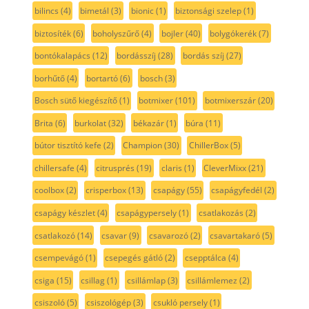
bilincs
(4)
bimetál
(3)
bionic
(1)
biztonsági szelep
(1)
biztosíték
(6)
boholyszűrő
(4)
bojler
(40)
bolygókerék
(7)
bontókalapács
(12)
bordásszíj
(28)
bordás szíj
(27)
borhűtő
(4)
bortartó
(6)
bosch
(3)
Bosch sütő kiegészítő
(1)
botmixer
(101)
botmixerszár
(20)
Brita
(6)
burkolat
(32)
békazár
(1)
búra
(11)
bútor tisztító kefe
(2)
Champion
(30)
ChillerBox
(5)
chillersafe
(4)
citrusprés
(19)
claris
(1)
CleverMixx
(21)
coolbox
(2)
crisperbox
(13)
csapágy
(55)
csapágyfedél
(2)
csapágy készlet
(4)
csapágypersely
(1)
csatlakozás
(2)
csatlakozó
(14)
csavar
(9)
csavarozó
(2)
csavartakaró
(5)
csempevágó
(1)
csepegés gátló
(2)
csepptálca
(4)
csiga
(15)
csillag
(1)
csillámlap
(3)
csillámlemez
(2)
csiszoló
(5)
csiszológép
(3)
csukló persely
(1)