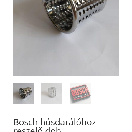
Bosch húsdarálóhoz
reszelő dob