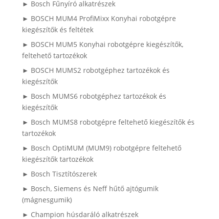
► Bosch Fűnyíró alkatrészek
► BOSCH MUM4 ProfiMixx Konyhai robotgépre
kiegészítők és feltétek
► BOSCH MUM5 Konyhai robotgépre kiegészítők,
feltehető tartozékok
► BOSCH MUMS2 robotgéphez tartozékok és
kiegészítők
► Bosch MUMS6 robotgéphez tartozékok és
kiegészítők
► Bosch MUMS8 robotgépre feltehető kiegészítők és
tartozékok
► Bosch OptiMUM (MUM9) robotgépre feltehető
kiegészítők tartozékok
► Bosch Tisztítószerek
► Bosch, Siemens és Neff hűtő ajtógumik
(mágnesgumik)
► Champion húsdaráló alkatrészek