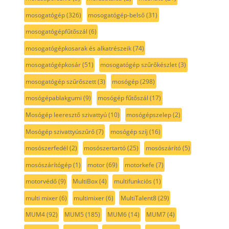
mosogatógép
(326)
mosogatógép-belső
(31)
mosogatógépfűtőszál
(6)
mosogatógépkosarak és alkatrészeik
(74)
mosogatógépkosár
(51)
mosogatógép szűrőkészlet
(3)
mosogatógép szűrőszett
(3)
mosógép
(298)
mosógépablakgumi
(9)
mosógép fűtőszál
(17)
Mosógép leeresztő szivattyú
(10)
mosógépszelep
(2)
Mosógép szivattyúszűrő
(7)
mosógép szíj
(16)
mosószerfedél
(2)
mosószertartó
(25)
mosószárító
(5)
mosószárítógép
(1)
motor
(69)
motorkefe
(7)
motorvédő
(9)
MultiBox
(4)
multifunkciós
(1)
multi mixer
(6)
multimixer
(6)
MultiTalent8
(29)
MUM4
(92)
MUM5
(185)
MUM6
(14)
MUM7
(4)