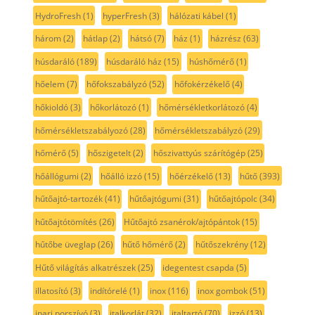
HydroFresh
(1)
hyperFresh
(3)
hálózati kábel
(1)
három
(2)
hátlap
(2)
hátsó
(7)
ház
(1)
házrész
(63)
húsdaráló
(189)
húsdaráló ház
(15)
húshőmérő
(1)
hőelem
(7)
hőfokszabályzó
(52)
hőfokérzékelő
(4)
hőkioldó
(3)
hőkorlátozó
(1)
hőmérsékletkorlátozó
(4)
hőmérsékletszabályozó
(28)
hőmérsékletszabályzó
(29)
hőmérő
(5)
hőszigetelt
(2)
hőszivattyús szárítógép
(25)
hőállógumi
(2)
hőálló izzó
(15)
hőérzékelő
(13)
hűtő
(393)
hűtőajtó-tartozék
(41)
hűtőajtógumi
(31)
hűtőajtópolc
(34)
hűtőajtótömítés
(26)
Hűtőajtó zsanérok/ajtópántok
(15)
hűtőbe üveglap
(26)
hűtő hőmérő
(2)
hűtőszekrény
(12)
Hűtő világítás alkatrészek
(25)
idegentest csapda
(5)
illatosító
(3)
indítórelé
(1)
inox
(116)
inox gombok
(51)
ipari porszívó
(3)
italkorlát
(32)
italtartó
(70)
izzó
(13)