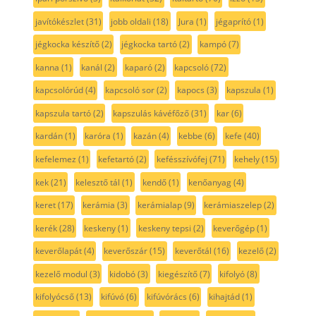
javítókészlet
(31)
jobb oldali
(18)
Jura
(1)
jégaprító
(1)
jégkocka készítő
(2)
jégkocka tartó
(2)
kampó
(7)
kanna
(1)
kanál
(2)
kaparó
(2)
kapcsoló
(72)
kapcsolórúd
(4)
kapcsoló sor
(2)
kapocs
(3)
kapszula
(1)
kapszula tartó
(2)
kapszulás kávéfőző
(31)
kar
(6)
kardán
(1)
karóra
(1)
kazán
(4)
kebbe
(6)
kefe
(40)
kefelemez
(1)
kefetartó
(2)
kefésszívófej
(71)
kehely
(15)
kek
(21)
kelesztő tál
(1)
kendő
(1)
kenőanyag
(4)
keret
(17)
kerámia
(3)
kerámialap
(9)
kerámiaszelep
(2)
kerék
(28)
keskeny
(1)
keskeny tepsi
(2)
keverőgép
(1)
keverőlapát
(4)
keverőszár
(15)
keverőtál
(16)
kezelő
(2)
kezelő modul
(3)
kidobó
(3)
kiegészítő
(7)
kifolyó
(8)
kifolyócső
(13)
kifúvó
(6)
kifúvórács
(6)
kihajtád
(1)