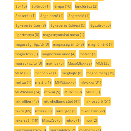
láb
(15)
lábfürdő
(1)
lámpa
(16)
láncfűrész
(2)
lánckerék
(1)
lángelosztó
(1)
lángterelő
(1)
légkeverésfűtés
(8)
légkeverésfűtőtest
(5)
légszűrő
(50)
lúgszivattyú
(8)
magasnyomású mosó
(1)
magasság rögzítő
(3)
magasság állító
(3)
maghőmérő
(1)
magnetron
(1)
magnézium anód
(4)
matrac
(1)
matrac tiszító
(3)
matrica
(5)
MaxoMixx
(38)
MC8
(35)
MCM
(98)
mechanika
(1)
meghajtó
(8)
meghajtószíj
(39)
melitta
(1)
metélt
(1)
MFW3xxx
(6)
mfw6xxx
(31)
MFW45XXX
(24)
mfws4
(5)
MFWS6
(9)
Miele
(1)
mikrofilter
(47)
mikrohullámú sütő
(41)
mikroszűrő
(51)
mikró
(69)
mixer
(89)
mixergép
(6)
mixer szár
(22)
mixerszár
(19)
Mixx2Go
(6)
mixxo
(1)
mop
(2)
morzsaporszívó
(3)
morzsatálca
(2)
mosható
(21)