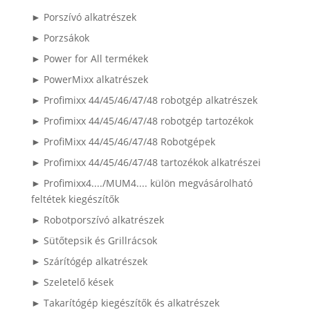
► Porszívó alkatrészek
► Porzsákok
► Power for All termékek
► PowerMixx alkatrészek
► Profimixx 44/45/46/47/48 robotgép alkatrészek
► Profimixx 44/45/46/47/48 robotgép tartozékok
► ProfiMixx 44/45/46/47/48 Robotgépek
► Profimixx 44/45/46/47/48 tartozékok alkatrészei
► Profimixx4..../MUM4.... külön megvásárolható
feltétek kiegészítők
► Robotporszívó alkatrészek
► Sütőtepsik és Grillrácsok
► Szárítógép alkatrészek
► Szeletelő kések
► Takarítógép kiegészítők és alkatrészek