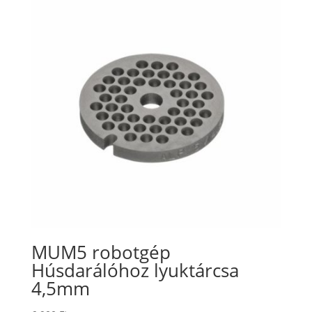
MUM5 robotgép
Húsdarálóhoz lyuktárcsa
4,5mm