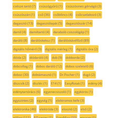
csésze tartó
(7)
csúszógyűrű
(1)
csúszósines gérvágó
(3)
csúszószán
(1)
cső
(36)
csőbilincs
(4)
csőcsatlakozó
(3)
dagasztó
(13)
dagasztólapát
(5)
dagasztószár
(14)
damil
(4)
damiltartó
(4)
daraboló csiszológép
(1)
daráló
(8)
darálóskeksz
(1)
darálóskávéfőző
(89)
digitális hőmérő
(3)
digitális mérleg
(1)
digitális óra
(2)
dióda
(2)
diódaráló
(4)
dob
(9)
dobborda
(2)
dobcsillag
(1)
dobos daráló
(12)
dobos szeletelő
(6)
doboz
(30)
dobtámasztó
(1)
Dr.Fischer
(1)
dugó
(2)
díszcsík
(2)
díszléc
(1)
E14
(1)
EasyRotak
(1)
edény
(4)
edénytartórács
(6)
egyenecsiszoló
(1)
egykörös
(1)
egyszintes
(2)
egység
(1)
elektromos kefe
(3)
elektronika
(46)
elektróda
(3)
elosztó
(2)
első
(2)
előlap
(111)
EQ series
(1)
ErgoMixx
(33)
etazser
(1)