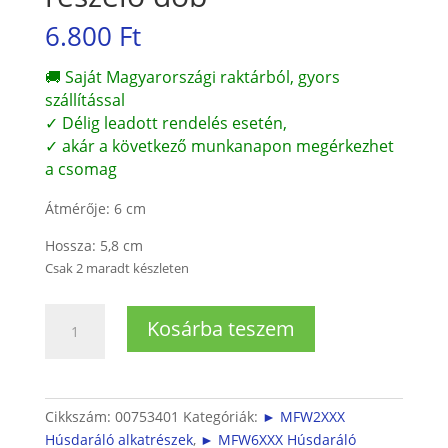
6.800
Ft
🚚 Saját Magyarországi raktárból, gyors
szállítással
✓ Délig leadott rendelés esetén,
✓ akár a következő munkanapon megérkezhet
a csomag
Átmérője: 6 cm
Hossza: 5,8 cm
Csak 2 maradt készleten
Bosch
Kosárba teszem
húsdarálóhoz
reszelő
dob
mennyiség
Cikkszám:
00753401
Kategóriák:
► MFW2XXX
Húsdaráló alkatrészek
,
► MFW6XXX Húsdaráló