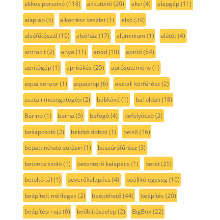
akkus porszívó
(118)
akkutöltő
(20)
aksi
(4)
alapgép
(11)
alaplap
(5)
alkatrész készlet
(1)
alsó
(39)
alsófűtőszál
(10)
alsóház
(17)
aluminium
(1)
alátét
(4)
antracit
(2)
anya
(11)
anód
(10)
aprító
(64)
aprítógép
(1)
aprítókés
(25)
aprósütemény
(1)
aqua senzor
(1)
aquastop
(6)
asztali körfűrész
(2)
asztali mosogatógép
(2)
babkávé
(1)
bal oldali
(18)
Barino
(1)
barna
(5)
befogó
(4)
befolyócső
(2)
bekapcsoló
(2)
bekötő doboz
(1)
belső
(16)
bepattintható sütősín
(1)
beszúrófűrész
(3)
betoncsiszoló
(1)
betontörő kalapács
(1)
betét
(25)
betöltő tál
(1)
beverőkalapács
(4)
beállító egység
(10)
beépített mérleges
(2)
beépíthető
(44)
beépítés
(20)
beépítési rajz
(6)
beőblítőszelep
(2)
BigBox
(22)