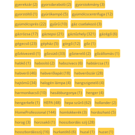
gyerekzár
(2)
gyorsdaraboló
(2)
gyorstokmány
(3)
gyorstöltő
(1)
gyúrókampó
(5)
gyümölcscentrifuga
(12)
gyümölcsprés
(22)
gyűrű
(10)
gáz csatlakozó
(3)
gázrózsa
(17)
gáztepsi
(21)
gáztűzhely
(321)
gázégő
(6)
gégecső
(23)
gépház
(5)
görgő
(12)
gőz
(1)
gőzkivezető
(1)
gőzsütő
(33)
gőzterelő
(2)
gőzállomás
(1)
habkő
(1)
habosító
(2)
habszivacs
(6)
habtárcsa
(1)
habverő
(46)
habverőlapát
(18)
habverőszár
(28)
hajtómű
(34)
halogén lámpa
(4)
hangszigetelő
(4)
harmonikacső
(10)
hasábburgonya
(1)
henger
(4)
hengerkefe
(1)
HEPA
(48)
hepa szűrő
(62)
hollander
(2)
HomeProfessional
(144)
homlokkerék
(3)
hordozható
(5)
horog
(3)
horzsakő
(1)
hosszbordás szíj
(28)
hosszbordásszíj
(16)
hurkatöltő
(6)
huzal
(1)
huzat
(1)