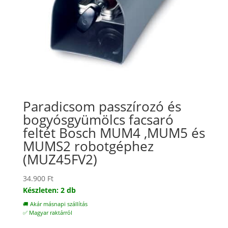
Paradicsom passzírozó és
bogyósgyümölcs facsaró
feltét Bosch MUM4 ,MUM5 és
MUMS2 robotgéphez
(MUZ45FV2)
34.900
Ft
Készleten: 2 db
🚚 Akár másnapi szállítás
✅ Magyar raktárról