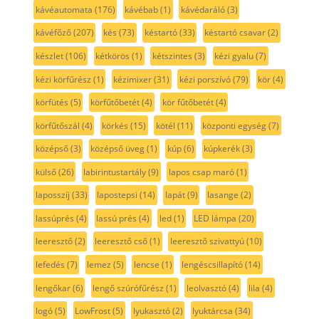
kávéautomata
(176)
kávébab
(1)
kávédaráló
(3)
kávéfőző
(207)
kés
(73)
késtartó
(33)
késtartó csavar
(2)
készlet
(106)
kétkörös
(1)
kétszintes
(3)
kézi gyalu
(7)
kézi körfűrész
(1)
kézimixer
(31)
kézi porszívó
(79)
kör
(4)
körfütés
(5)
körfűtőbetét
(4)
kör fűtőbetét
(4)
körfűtőszál
(4)
körkés
(15)
kötél
(11)
központi egység
(7)
középső
(3)
középső üveg
(1)
kúp
(6)
kúpkerék
(3)
külső
(26)
labirintustartály
(9)
lapos csap maró
(1)
laposszíj
(33)
lapostepsi
(14)
lapát
(9)
lasange
(2)
lassúprés
(4)
lassú prés
(4)
led
(1)
LED lámpa
(20)
leeresztő
(2)
leeresztő cső
(1)
leeresztő szivattyú
(10)
lefedés
(7)
lemez
(5)
lencse
(1)
lengéscsillapító
(14)
lengőkar
(6)
lengő szúrófűrész
(1)
leolvasztó
(4)
lila
(4)
logó
(5)
LowFrost
(5)
lyukasztó
(2)
lyuktárcsa
(34)