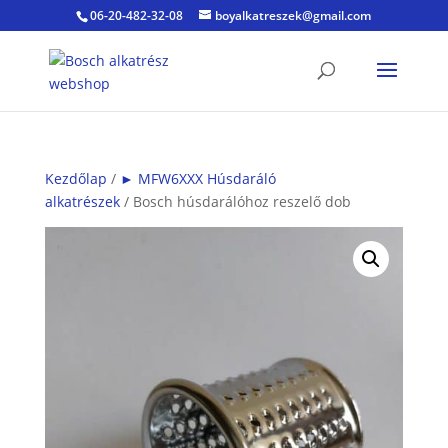
06-20-482-32-08
boyalkatreszek@gmail.com
Kezdőlap
/
► MFW6XXX Húsdaráló
alkatrészek
/ Bosch húsdarálóhoz reszelő dob