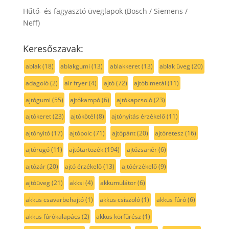
Hűtő- és fagyasztó üveglapok (Bosch / Siemens /
Neff)
Keresőszavak:
ablak
(18)
ablakgumi
(13)
ablakkeret
(13)
ablak üveg
(20)
adagoló
(2)
air fryer
(4)
ajtó
(72)
ajtóbimetál
(11)
ajtógumi
(55)
ajtókampó
(6)
ajtókapcsoló
(23)
ajtókeret
(23)
ajtókötél
(8)
ajtónyitás érzékelő
(11)
ajtónyitó
(17)
ajtópolc
(71)
ajtópánt
(20)
ajtóretesz
(16)
ajtórugó
(11)
ajtótartozék
(194)
ajtózsanér
(6)
ajtózár
(20)
ajtó érzékelő
(13)
ajtóérzékelő
(9)
ajtóüveg
(21)
akksi
(4)
akkumulátor
(6)
akkus csavarbehajtó
(1)
akkus csiszoló
(1)
akkus fúró
(6)
akkus fúrókalapács
(2)
akkus körfűrész
(1)