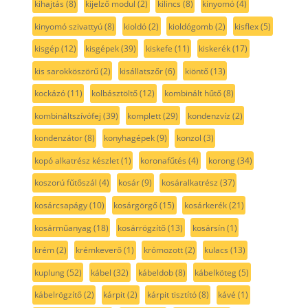
kihajtás
(8)
kijelző modul
(2)
kilincs
(8)
kinyomó
(4)
kinyomó szivattyú
(8)
kioldó
(2)
kioldógomb
(2)
kisflex
(5)
kisgép
(12)
kisgépek
(39)
kiskefe
(11)
kiskerék
(17)
kis sarokköszörű
(2)
kisállatszőr
(6)
kiöntő
(13)
kockázó
(11)
kolbásztöltő
(12)
kombinált hűtő
(8)
kombináltszívófej
(39)
komplett
(29)
kondenzvíz
(2)
kondenzátor
(8)
konyhagépek
(9)
konzol
(3)
kopó alkatrész készlet
(1)
koronafűtés
(4)
korong
(34)
koszorú fűtőszál
(4)
kosár
(9)
kosáralkatrész
(37)
kosárcsapágy
(10)
kosárgörgő
(15)
kosárkerék
(21)
kosárműanyag
(18)
kosárrögzítő
(13)
kosársín
(1)
krém
(2)
krémkeverő
(1)
krómozott
(2)
kulacs
(13)
kuplung
(52)
kábel
(32)
kábeldob
(8)
kábelköteg
(5)
kábelrögzítő
(2)
kárpit
(2)
kárpit tisztító
(8)
kávé
(1)