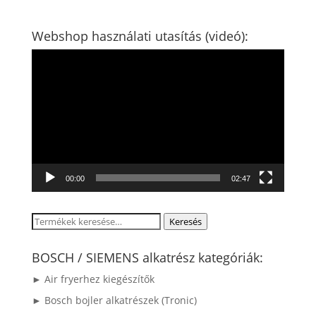
Webshop használati utasítás (videó):
Videólejátszó
00:00
02:47
Keresés
Keresés
a
következőre:
BOSCH / SIEMENS alkatrész kategóriák:
► Air fryerhez kiegészítők
► Bosch bojler alkatrészek (Tronic)