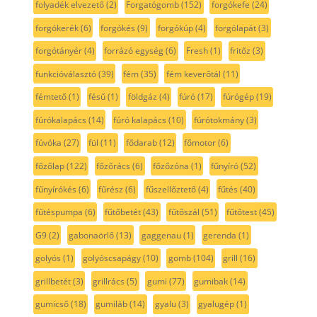
folyadék elvezető
(2)
Forgatógomb
(152)
forgókefe
(24)
forgókerék
(6)
forgókés
(9)
forgókúp
(4)
forgólapát
(3)
forgótányér
(4)
forrázó egység
(6)
Fresh
(1)
fritőz
(3)
funkcióválasztó
(39)
fém
(35)
fém keverőtál
(11)
fémtető
(1)
fésű
(1)
földgáz
(4)
fúró
(17)
fúrógép
(19)
fúrókalapács
(14)
fúró kalapács
(10)
fúrótokmány
(3)
fúvóka
(27)
fül
(11)
fődarab
(12)
főmotor
(6)
főzőlap
(122)
főzőrács
(6)
főzőzóna
(1)
fűnyíró
(52)
fűnyírókés
(6)
fűrész
(6)
fűszellőztető
(4)
fűtés
(40)
fűtéspumpa
(6)
fűtőbetét
(43)
fűtőszál
(51)
fűtőtest
(45)
G9
(2)
gabonaörlő
(13)
gaggenau
(1)
gerenda
(1)
golyós
(1)
golyóscsapágy
(10)
gomb
(104)
grill
(16)
grillbetét
(3)
grillrács
(5)
gumi
(77)
gumibak
(14)
gumicső
(18)
gumiláb
(14)
gyalu
(3)
gyalugép
(1)