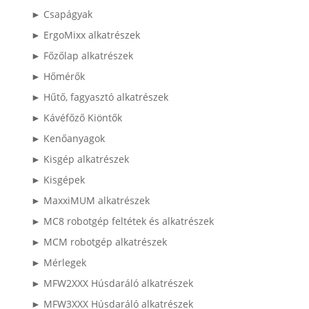
► Csapágyak
► ErgoMixx alkatrészek
► Főzőlap alkatrészek
► Hőmérők
► Hűtő, fagyasztó alkatrészek
► Kávéfőző Kiöntők
► Kenőanyagok
► Kisgép alkatrészek
► Kisgépek
► MaxxiMUM alkatrészek
► MC8 robotgép feltétek és alkatrészek
► MCM robotgép alkatrészek
► Mérlegek
► MFW2XXX Húsdaráló alkatrészek
► MFW3XXX Húsdaráló alkatrészek