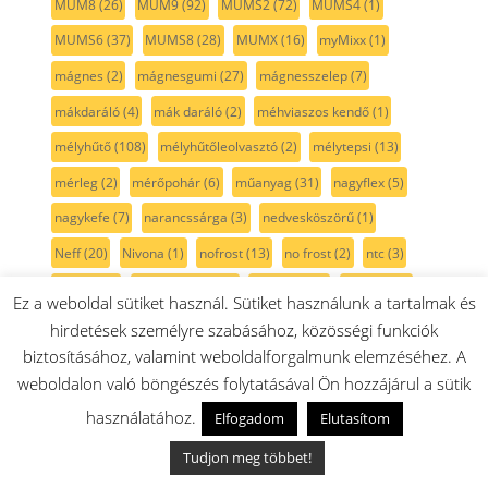
MUM8
(26)
MUM9
(92)
MUMS2
(72)
MUMS4
(1)
MUMS6
(37)
MUMS8
(28)
MUMX
(16)
myMixx
(1)
mágnes
(2)
mágnesgumi
(27)
mágnesszelep
(7)
mákdaráló
(4)
mák daráló
(2)
méhviaszos kendő
(1)
mélyhűtő
(108)
mélyhűtőleolvasztó
(2)
mélytepsi
(13)
mérleg
(2)
mérőpohár
(6)
műanyag
(31)
nagyflex
(5)
nagykefe
(7)
narancssárga
(3)
nedvesköszörű
(1)
Neff
(20)
Nivona
(1)
nofrost
(13)
no frost
(2)
ntc
(3)
nyitófül
(8)
nyomógomb
(19)
O-gyűrű
(20)
olajsütő
(1)
Ez a weboldal sütiket használ. Sütiket használunk a tartalmak és
oldallap
(4)
optiMUM
(63)
padlókefe
(1)
hirdetések személyre szabásához, közösségi funkciók
biztosításához, valamint weboldalforgalmunk elemzéséhez. A
palack-tartály
(34)
palackpolc
(47)
palacktartó
(40)
weboldalon való böngészés folytatásával Ön hozzájárul a sütik
palacktároló
(34)
panel
(1)
papír porzsák
(5)
használatához.
Elfogadom
Elutasítom
paradicsom
(4)
parketta kefe
(2)
passzírozó
(9)
Tudjon meg többet!
paszta
(1)
PB gáz
(25)
penge
(5)
perem
(3)
persely
(2)