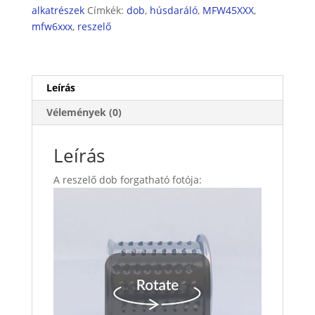
alkatrészek
Címkék:
dob
,
húsdaráló
,
MFW45XXX
,
mfw6xxx
,
reszelő
Leírás
Vélemények (0)
Leírás
A reszelő dob forgatható fotója: