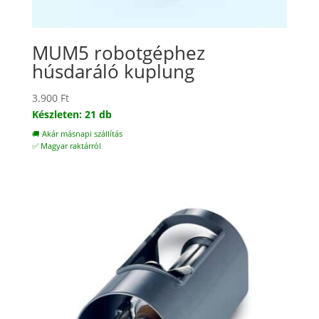
MUM5 robotgéphez
húsdaráló kuplung
3.900
Ft
Készleten: 21 db
🚚 Akár másnapi szállítás
✅ Magyar raktárról