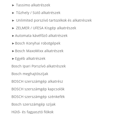
► Tassimo alkatrészek
► Tűzhely / Sütő alkatrészek
► Unlimited porszívó tartozékok és alkatrészek
► ZELMER / UFESA Kisgép alkatrészek
►Automata kávéfőző alkatrészek
►Bosch Konyhai robotgépek
►Bosch MaxoMixx alkatrészek
►Egyéb alkatrészek
Bosch Ipari Porszívó alkatrészek
Bosch meghajtószíjak
BOSCH szerszámgép alkatrész
BOSCH szerszámgép kapcsolók
BOSCH szerszámgép szénkefék
Bosch szerszámgép szíjak
Hűtő- és fagyasztó fiókok