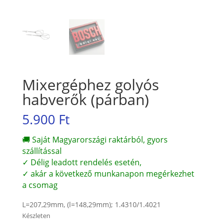
Mixergéphez golyós
habverők (párban)
5.900
Ft
🚚 Saját Magyarországi raktárból, gyors
szállítással
✓ Délig leadott rendelés esetén,
✓ akár a következő munkanapon megérkezhet
a csomag
L=207,29mm, (l=148,29mm); 1.4310/1.4021
Készleten