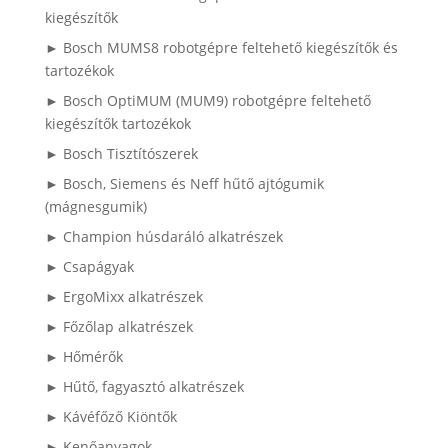
kiegészítők
► Bosch MUMS8 robotgépre feltehető kiegészítők és
tartozékok
► Bosch OptiMUM (MUM9) robotgépre feltehető
kiegészítők tartozékok
► Bosch Tisztítószerek
► Bosch, Siemens és Neff hűtő ajtógumik
(mágnesgumik)
► Champion húsdaráló alkatrészek
► Csapágyak
► ErgoMixx alkatrészek
► Főzőlap alkatrészek
► Hőmérők
► Hűtő, fagyasztó alkatrészek
► Kávéfőző Kiöntők
► Kenőanyagok