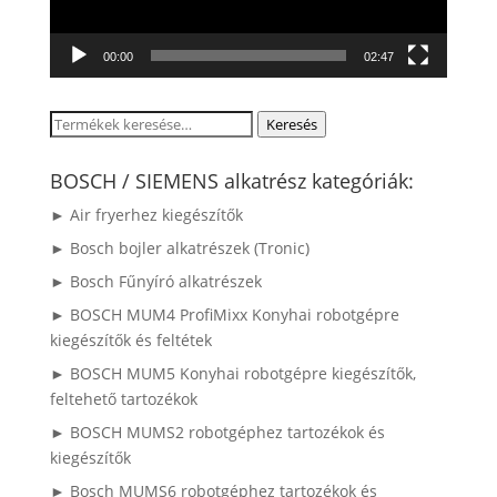
00:00
02:47
Keresés
Keresés
a
következőre:
BOSCH / SIEMENS alkatrész kategóriák:
► Air fryerhez kiegészítők
► Bosch bojler alkatrészek (Tronic)
► Bosch Fűnyíró alkatrészek
► BOSCH MUM4 ProfiMixx Konyhai robotgépre
kiegészítők és feltétek
► BOSCH MUM5 Konyhai robotgépre kiegészítők,
feltehető tartozékok
► BOSCH MUMS2 robotgéphez tartozékok és
kiegészítők
► Bosch MUMS6 robotgéphez tartozékok és