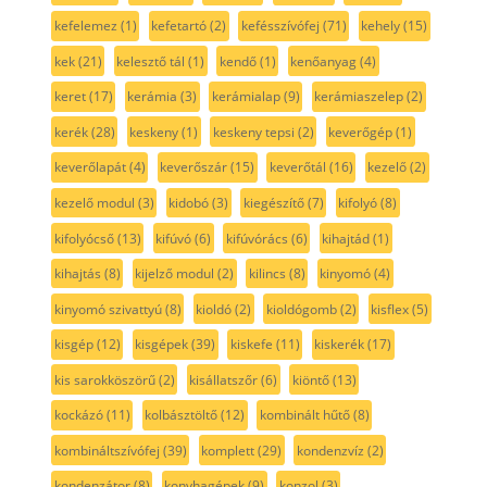
kefelemez
(1)
kefetartó
(2)
kefésszívófej
(71)
kehely
(15)
kek
(21)
kelesztő tál
(1)
kendő
(1)
kenőanyag
(4)
keret
(17)
kerámia
(3)
kerámialap
(9)
kerámiaszelep
(2)
kerék
(28)
keskeny
(1)
keskeny tepsi
(2)
keverőgép
(1)
keverőlapát
(4)
keverőszár
(15)
keverőtál
(16)
kezelő
(2)
kezelő modul
(3)
kidobó
(3)
kiegészítő
(7)
kifolyó
(8)
kifolyócső
(13)
kifúvó
(6)
kifúvórács
(6)
kihajtád
(1)
kihajtás
(8)
kijelző modul
(2)
kilincs
(8)
kinyomó
(4)
kinyomó szivattyú
(8)
kioldó
(2)
kioldógomb
(2)
kisflex
(5)
kisgép
(12)
kisgépek
(39)
kiskefe
(11)
kiskerék
(17)
kis sarokköszörű
(2)
kisállatszőr
(6)
kiöntő
(13)
kockázó
(11)
kolbásztöltő
(12)
kombinált hűtő
(8)
kombináltszívófej
(39)
komplett
(29)
kondenzvíz
(2)
kondenzátor
(8)
konyhagépek
(9)
konzol
(3)