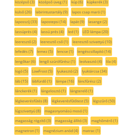
középső
(3)
középső üveg
(1)
kúp
(6)
kúpkerék
(3)
külső
(26)
labirintustartály
(9)
lapos csap maró
(1)
laposszíj
(33)
lapostepsi
(14)
lapát
(9)
lasange
(2)
lassúprés
(4)
lassú prés
(4)
led
(1)
LED lámpa
(20)
leeresztő
(2)
leeresztő cső
(1)
leeresztő szivattyú
(10)
lefedés
(7)
lemez
(5)
lencse
(1)
lengéscsillapító
(14)
lengőkar
(6)
lengő szúrófűrész
(1)
leolvasztó
(4)
lila
(4)
logó
(5)
LowFrost
(5)
lyukasztó
(2)
lyuktárcsa
(34)
láb
(15)
lábfürdő
(1)
lámpa
(16)
láncfűrész
(2)
lánckerék
(1)
lángelosztó
(1)
lángterelő
(1)
légkeverésfűtés
(8)
légkeverésfűtőtest
(5)
légszűrő
(50)
lúgszivattyú
(8)
magasnyomású mosó
(1)
magasság rögzítő
(3)
magasság állító
(3)
maghőmérő
(1)
magnetron
(1)
magnézium anód
(4)
matrac
(1)