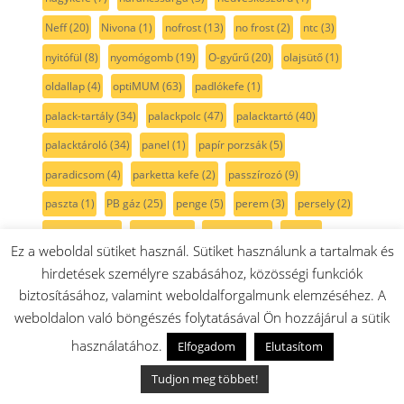
Neff
(20)
Nivona
(1)
nofrost
(13)
no frost
(2)
ntc
(3)
nyitófül
(8)
nyomógomb
(19)
O-gyűrű
(20)
olajsütő
(1)
oldallap
(4)
optiMUM
(63)
padlókefe
(1)
palack-tartály
(34)
palackpolc
(47)
palacktartó
(40)
palacktároló
(34)
panel
(1)
papír porzsák
(5)
paradicsom
(4)
parketta kefe
(2)
passzírozó
(9)
paszta
(1)
PB gáz
(25)
penge
(5)
perem
(3)
persely
(2)
pezsgő szín
(2)
pihefogó
(3)
piheszűrő
(3)
pink
(1)
Ez a weboldal sütiket használ. Sütiket használunk a tartalmak és
pipa
(2)
piros
(46)
pohár
(8)
pohártartó
(1)
polc
(51)
hirdetések személyre szabásához, közösségi funkciók
polckeret
(2)
polisztirol fűrész
(1)
Poly-v szíj
(12)
biztosításához, valamint weboldalforgalmunk elemzéséhez. A
weboldalon való böngészés folytatásával Ön hozzájárul a sütik
polírozógép
(1)
por
(1)
porleválasztó
(1)
porszívó
(454)
használatához.
Elfogadom
Elutasítom
porszívócső
(9)
porszívókefe
(45)
Porszívó motor
(15)
Tudjon meg többet!
porszívómotor
(14)
porszűrő
(62)
portartály
(46)