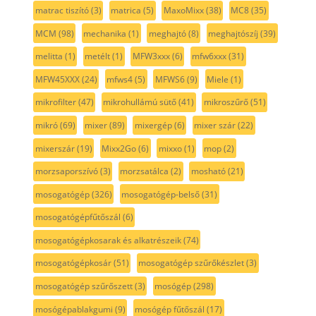
matrac tiszító
(3)
matrica
(5)
MaxoMixx
(38)
MC8
(35)
MCM
(98)
mechanika
(1)
meghajtó
(8)
meghajtószíj
(39)
melitta
(1)
metélt
(1)
MFW3xxx
(6)
mfw6xxx
(31)
MFW45XXX
(24)
mfws4
(5)
MFWS6
(9)
Miele
(1)
mikrofilter
(47)
mikrohullámú sütő
(41)
mikroszűrő
(51)
mikró
(69)
mixer
(89)
mixergép
(6)
mixer szár
(22)
mixerszár
(19)
Mixx2Go
(6)
mixxo
(1)
mop
(2)
morzsaporszívó
(3)
morzsatálca
(2)
mosható
(21)
mosogatógép
(326)
mosogatógép-belső
(31)
mosogatógépfűtőszál
(6)
mosogatógépkosarak és alkatrészeik
(74)
mosogatógépkosár
(51)
mosogatógép szűrőkészlet
(3)
mosogatógép szűrőszett
(3)
mosógép
(298)
mosógépablakgumi
(9)
mosógép fűtőszál
(17)