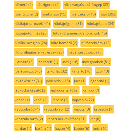
hőmérő
(5)
hőszigetelt
(2)
hőszivattyús szárítógép
(25)
hőállógumi
(2)
hőálló izzó
(15)
hőérzékelő
(13)
hűtő
(393)
hűtőajtó-tartozék
(41)
hűtőajtógumi
(31)
hűtőajtópolc
(34)
hűtőajtótömítés
(26)
Hűtőajtó zsanérok/ajtópántok
(15)
hűtőbe üveglap
(26)
hűtő hőmérő
(2)
hűtőszekrény
(12)
Hűtő világítás alkatrészek
(25)
idegentest csapda
(5)
illatosító
(3)
indítórelé
(1)
inox
(116)
inox gombok
(51)
ipari porszívó
(3)
italkorlát
(32)
italtartó
(70)
izzó
(13)
javítókészlet
(31)
jobb oldali
(18)
Jura
(1)
jégaprító
(1)
jégkocka készítő
(2)
jégkocka tartó
(2)
kampó
(7)
kanna
(1)
kanál
(2)
kaparó
(2)
kapcsoló
(72)
kapcsolórúd
(4)
kapcsoló sor
(2)
kapocs
(3)
kapszula
(1)
kapszula tartó
(2)
kapszulás kávéfőző
(31)
kar
(6)
kardán
(1)
karóra
(1)
kazán
(4)
kebbe
(6)
kefe
(40)