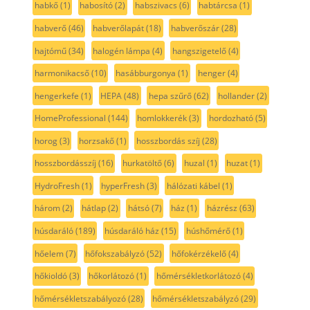
habkő
(1)
habosító
(2)
habszivacs
(6)
habtárcsa
(1)
habverő
(46)
habverőlapát
(18)
habverőszár
(28)
hajtómű
(34)
halogén lámpa
(4)
hangszigetelő
(4)
harmonikacső
(10)
hasábburgonya
(1)
henger
(4)
hengerkefe
(1)
HEPA
(48)
hepa szűrő
(62)
hollander
(2)
HomeProfessional
(144)
homlokkerék
(3)
hordozható
(5)
horog
(3)
horzsakő
(1)
hosszbordás szíj
(28)
hosszbordásszíj
(16)
hurkatöltő
(6)
huzal
(1)
huzat
(1)
HydroFresh
(1)
hyperFresh
(3)
hálózati kábel
(1)
három
(2)
hátlap
(2)
hátsó
(7)
ház
(1)
házrész
(63)
húsdaráló
(189)
húsdaráló ház
(15)
húshőmérő
(1)
hőelem
(7)
hőfokszabályzó
(52)
hőfokérzékelő
(4)
hőkioldó
(3)
hőkorlátozó
(1)
hőmérsékletkorlátozó
(4)
hőmérsékletszabályozó
(28)
hőmérsékletszabályzó
(29)