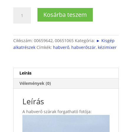
Mixergéphez
Kosárba teszem
golyós
habverők
(párban)
mennyiség
Cikkszám:
00659642, 00651065
Kategória:
► Kisgép
alkatrészek
Címkék:
habverő
,
habverőszár
,
kézimixer
Leírás
Vélemények (0)
Leírás
A habverő szárak forgatható fotója: