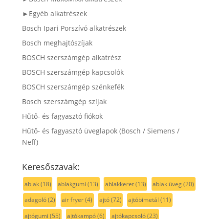
►Egyéb alkatrészek
Bosch Ipari Porszívó alkatrészek
Bosch meghajtószíjak
BOSCH szerszámgép alkatrész
BOSCH szerszámgép kapcsolók
BOSCH szerszámgép szénkefék
Bosch szerszámgép szíjak
Hűtő- és fagyasztó fiókok
Hűtő- és fagyasztó üveglapok (Bosch / Siemens /
Neff)
Keresőszavak:
ablak
(18)
ablakgumi
(13)
ablakkeret
(13)
ablak üveg
(20)
adagoló
(2)
air fryer
(4)
ajtó
(72)
ajtóbimetál
(11)
ajtógumi
(55)
ajtókampó
(6)
ajtókapcsoló
(23)