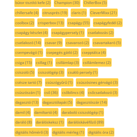
bútor tisztító kefe
(2)
Champion
(30)
ChillerBox
(5)
chillersafe
(4)
citrusprés
(19)
claris
(1)
CleverMixx
(21)
coolbox
(2)
crisperbox
(13)
csapágy
(55)
csapágyfedél
(2)
csapágy készlet
(4)
csapágypersely
(1)
csatlakozás
(2)
csatlakozó
(14)
csavar
(9)
csavarozó
(2)
csavartakaró
(5)
csempevágó
(1)
csepegés gátló
(2)
csepptálca
(4)
csiga
(15)
csillag
(1)
csillámlap
(3)
csillámlemez
(2)
csiszoló
(5)
csiszológép
(3)
csukló persely
(1)
csésze tartó
(7)
csúszógyűrű
(1)
csúszósines gérvágó
(3)
csúszószán
(1)
cső
(36)
csőbilincs
(4)
csőcsatlakozó
(3)
dagasztó
(13)
dagasztólapát
(5)
dagasztószár
(14)
damil
(4)
damiltartó
(4)
daraboló csiszológép
(1)
daráló
(8)
darálóskeksz
(1)
darálóskávéfőző
(89)
digitális hőmérő
(3)
digitális mérleg
(1)
digitális óra
(2)