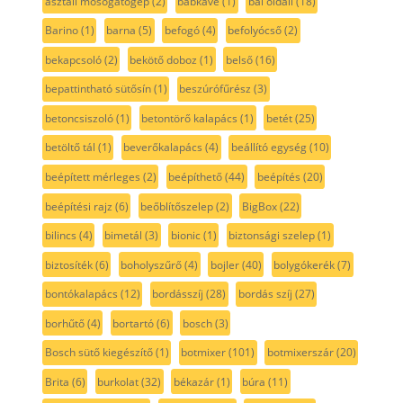
asztali mosogatógép
(2)
babkávé
(1)
bal oldali
(18)
Barino
(1)
barna
(5)
befogó
(4)
befolyócső
(2)
bekapcsoló
(2)
bekötő doboz
(1)
belső
(16)
bepattintható sütősín
(1)
beszúrófűrész
(3)
betoncsiszoló
(1)
betontörő kalapács
(1)
betét
(25)
betöltő tál
(1)
beverőkalapács
(4)
beállító egység
(10)
beépített mérleges
(2)
beépíthető
(44)
beépítés
(20)
beépítési rajz
(6)
beőblítőszelep
(2)
BigBox
(22)
bilincs
(4)
bimetál
(3)
bionic
(1)
biztonsági szelep
(1)
biztosíték
(6)
boholyszűrő
(4)
bojler
(40)
bolygókerék
(7)
bontókalapács
(12)
bordásszíj
(28)
bordás szíj
(27)
borhűtő
(4)
bortartó
(6)
bosch
(3)
Bosch sütő kiegészítő
(1)
botmixer
(101)
botmixerszár
(20)
Brita
(6)
burkolat
(32)
békazár
(1)
búra
(11)