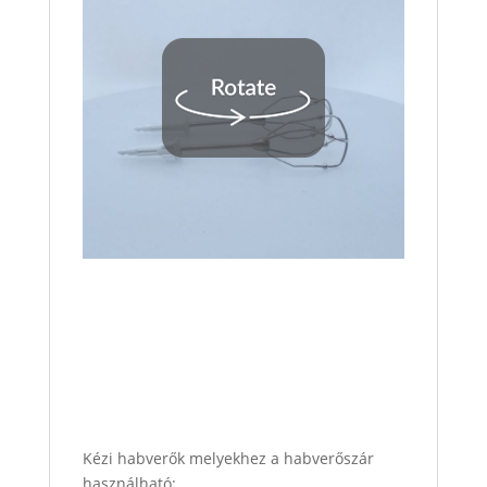
Kézi habverők melyekhez a habverőszár
használható: