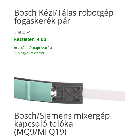
Bosch Kézi/Tálas robotgép
fogaskerék pár
3.800
Ft
Készleten: 4 db
🚚 Akár másnapi szállítás
✅ Magyar raktárról
Bosch/Siemens mixergép
kapcsoló tolóka
(MQ9/MFQ19)