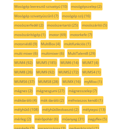
Mosógép leeresztő szivattyú
(10)
mosógépszelep
(2)
Mosógép szivattyúszűrő
(7)
mosógép szíj
(16)
mosószerfedél
(2)
mosószertartó
(25)
mosószárító
(5)
mosószárítógép
(1)
motor
(69)
motorkefe
(7)
motorvédő
(9)
MultiBox
(4)
multifunkciós
(1)
multi mixer
(6)
multimixer
(6)
MultiTalent8
(29)
MUM4
(92)
MUM5
(185)
MUM6
(14)
MUM7
(4)
MUM8
(26)
MUM9
(92)
MUMS2
(72)
MUMS4
(1)
MUMS6
(37)
MUMS8
(28)
MUMX
(16)
myMixx
(1)
mágnes
(2)
mágnesgumi
(27)
mágnesszelep
(7)
mákdaráló
(4)
mák daráló
(2)
méhviaszos kendő
(1)
mélyhűtő
(108)
mélyhűtőleolvasztó
(2)
mélytepsi
(13)
mérleg
(2)
mérőpohár
(6)
műanyag
(31)
nagyflex
(5)
nagykefe
(7)
narancssárga
(3)
nedvesköszörű
(1)