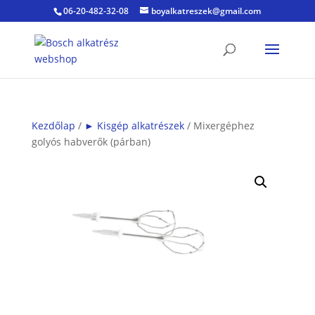
06-20-482-32-08
boyalkatreszek@gmail.com
Kezdőlap
/
► Kisgép alkatrészek
/ Mixergéphez
golyós habverők (párban)