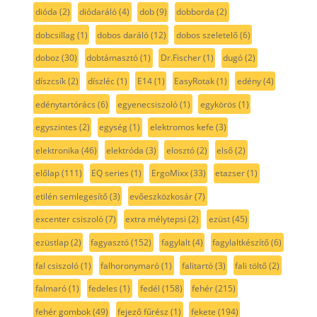
dióda
(2)
diódaráló
(4)
dob
(9)
dobborda
(2)
dobcsillag
(1)
dobos daráló
(12)
dobos szeletelő
(6)
doboz
(30)
dobtámasztó
(1)
Dr.Fischer
(1)
dugó
(2)
díszcsík
(2)
díszléc
(1)
E14
(1)
EasyRotak
(1)
edény
(4)
edénytartórács
(6)
egyenecsiszoló
(1)
egykörös
(1)
egyszintes
(2)
egység
(1)
elektromos kefe
(3)
elektronika
(46)
elektróda
(3)
elosztó
(2)
első
(2)
előlap
(111)
EQ series
(1)
ErgoMixx
(33)
etazser
(1)
etilén semlegesítő
(3)
evőeszközkosár
(7)
excenter csiszoló
(7)
extra mélytepsi
(2)
ezüst
(45)
ezüstlap
(2)
fagyasztó
(152)
fagylalt
(4)
fagylaltkészítő
(6)
fal csiszoló
(1)
falhoronymaró
(1)
falitartó
(3)
fali töltő
(2)
falmaró
(1)
fedeles
(1)
fedél
(158)
fehér
(215)
fehér gombok
(49)
fejező fűrész
(1)
fekete
(194)