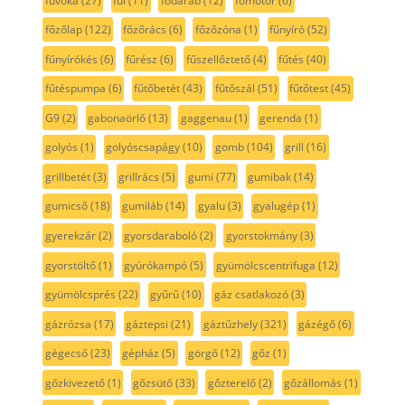
fúvóka
(27)
fül
(11)
fődarab
(12)
főmotor
(6)
főzőlap
(122)
főzőrács
(6)
főzőzóna
(1)
fűnyíró
(52)
fűnyírókés
(6)
fűrész
(6)
fűszellőztető
(4)
fűtés
(40)
fűtéspumpa
(6)
fűtőbetét
(43)
fűtőszál
(51)
fűtőtest
(45)
G9
(2)
gabonaörlő
(13)
gaggenau
(1)
gerenda
(1)
golyós
(1)
golyóscsapágy
(10)
gomb
(104)
grill
(16)
grillbetét
(3)
grillrács
(5)
gumi
(77)
gumibak
(14)
gumicső
(18)
gumiláb
(14)
gyalu
(3)
gyalugép
(1)
gyerekzár
(2)
gyorsdaraboló
(2)
gyorstokmány
(3)
gyorstöltő
(1)
gyúrókampó
(5)
gyümölcscentrifuga
(12)
gyümölcsprés
(22)
gyűrű
(10)
gáz csatlakozó
(3)
gázrózsa
(17)
gáztepsi
(21)
gáztűzhely
(321)
gázégő
(6)
gégecső
(23)
gépház
(5)
görgő
(12)
gőz
(1)
gőzkivezető
(1)
gőzsütő
(33)
gőzterelő
(2)
gőzállomás
(1)