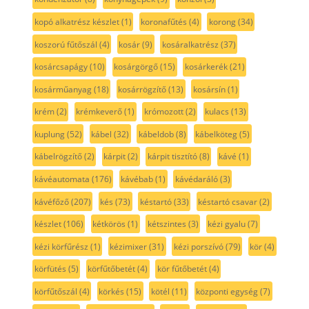
kopó alkatrész készlet
(1)
koronafűtés
(4)
korong
(34)
koszorú fűtőszál
(4)
kosár
(9)
kosáralkatrész
(37)
kosárcsapágy
(10)
kosárgörgő
(15)
kosárkerék
(21)
kosárműanyag
(18)
kosárrögzítő
(13)
kosársín
(1)
krém
(2)
krémkeverő
(1)
krómozott
(2)
kulacs
(13)
kuplung
(52)
kábel
(32)
kábeldob
(8)
kábelköteg
(5)
kábelrögzítő
(2)
kárpit
(2)
kárpit tisztító
(8)
kávé
(1)
kávéautomata
(176)
kávébab
(1)
kávédaráló
(3)
kávéfőző
(207)
kés
(73)
késtartó
(33)
késtartó csavar
(2)
készlet
(106)
kétkörös
(1)
kétszintes
(3)
kézi gyalu
(7)
kézi körfűrész
(1)
kézimixer
(31)
kézi porszívó
(79)
kör
(4)
körfütés
(5)
körfűtőbetét
(4)
kör fűtőbetét
(4)
körfűtőszál
(4)
körkés
(15)
kötél
(11)
központi egység
(7)