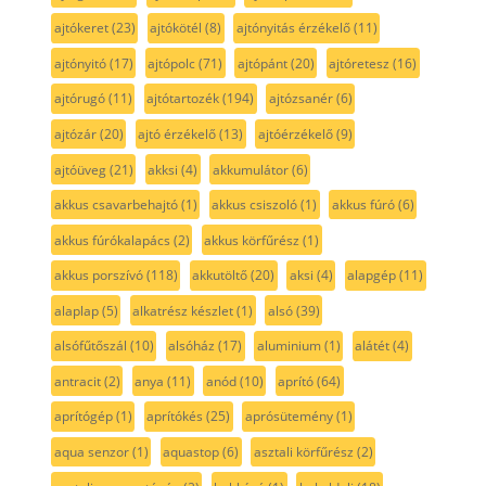
ajtókeret
(23)
ajtókötél
(8)
ajtónyitás érzékelő
(11)
ajtónyitó
(17)
ajtópolc
(71)
ajtópánt
(20)
ajtóretesz
(16)
ajtórugó
(11)
ajtótartozék
(194)
ajtózsanér
(6)
ajtózár
(20)
ajtó érzékelő
(13)
ajtóérzékelő
(9)
ajtóüveg
(21)
akksi
(4)
akkumulátor
(6)
akkus csavarbehajtó
(1)
akkus csiszoló
(1)
akkus fúró
(6)
akkus fúrókalapács
(2)
akkus körfűrész
(1)
akkus porszívó
(118)
akkutöltő
(20)
aksi
(4)
alapgép
(11)
alaplap
(5)
alkatrész készlet
(1)
alsó
(39)
alsófűtőszál
(10)
alsóház
(17)
aluminium
(1)
alátét
(4)
antracit
(2)
anya
(11)
anód
(10)
aprító
(64)
aprítógép
(1)
aprítókés
(25)
aprósütemény
(1)
aqua senzor
(1)
aquastop
(6)
asztali körfűrész
(2)