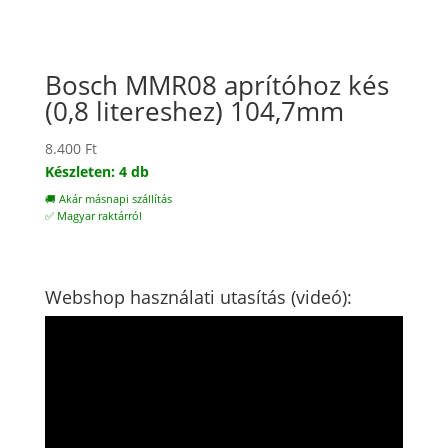
Bosch MMR08 aprítóhoz kés
(0,8 litereshez) 104,7mm
8.400
Ft
Készleten: 4 db
🚚 Akár másnapi szállítás
✅ Magyar raktárról
Webshop használati utasítás (videó):
Videólejátszó