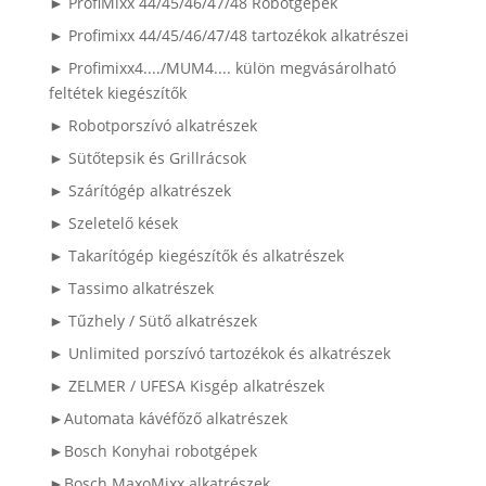
► ProfiMixx 44/45/46/47/48 Robotgépek
► Profimixx 44/45/46/47/48 tartozékok alkatrészei
► Profimixx4..../MUM4.... külön megvásárolható
feltétek kiegészítők
► Robotporszívó alkatrészek
► Sütőtepsik és Grillrácsok
► Szárítógép alkatrészek
► Szeletelő kések
► Takarítógép kiegészítők és alkatrészek
► Tassimo alkatrészek
► Tűzhely / Sütő alkatrészek
► Unlimited porszívó tartozékok és alkatrészek
► ZELMER / UFESA Kisgép alkatrészek
►Automata kávéfőző alkatrészek
►Bosch Konyhai robotgépek
►Bosch MaxoMixx alkatrészek