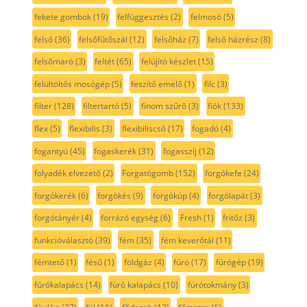
fekete gombok
(19)
felfüggesztés
(2)
felmosó
(5)
felső
(36)
felsőfűtőszál
(12)
felsőház
(7)
felső házrész
(8)
felsőmaró
(3)
feltét
(65)
felújító készlet
(15)
felültöltős mosógép
(5)
feszítő emelő
(1)
filc
(3)
filter
(128)
filtertartó
(5)
finom szűrő
(3)
fiók
(133)
flex
(5)
flexibilis
(3)
flexibiliscső
(17)
fogadó
(4)
fogantyú
(45)
fogaskerék
(31)
fogasszíj
(12)
folyadék elvezető
(2)
Forgatógomb
(152)
forgókefe
(24)
forgókerék
(6)
forgókés
(9)
forgókúp
(4)
forgólapát
(3)
forgótányér
(4)
forrázó egység
(6)
Fresh
(1)
fritőz
(3)
funkcióválasztó
(39)
fém
(35)
fém keverőtál
(11)
fémtető
(1)
fésű
(1)
földgáz
(4)
fúró
(17)
fúrógép
(19)
fúrókalapács
(14)
fúró kalapács
(10)
fúrótokmány
(3)