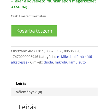
✓ akár a következő munkanapon megérkezhet
a csomag
Csak 1 maradt készleten
Mikró
Kosárba teszem
nagyfeszültségű
dióda
mennyiség
Cikkszám:
#M77287 , 00625692 , 00606331,
17470000008946
Kategória:
► Mikrohullámú sütő
alkatrészek
Címkék:
dióda
,
mikrohullámú sütő
Leírás
Vélemények (0)
Leírás