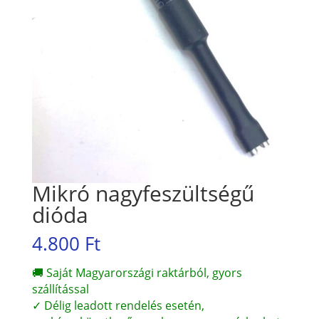
Mikró nagyfeszültségű
dióda
4.800
Ft
🚚 Saját Magyarországi raktárból, gyors
szállítással
✓ Délig leadott rendelés esetén,