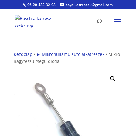
06-20-482-32-08
boyalkatreszek@gmail.com
Kezdőlap
/
► Mikrohullámú sütő alkatrészek
/ Mikró
nagyfeszültségű dióda