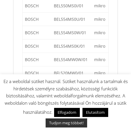
BOSCH
BEL550MS0I/01
mikro
BOSCH
BEL554MS0U/01
mikro
BOSCH
BEL554MS0W/01
mikro
BOSCH
BEL554MS0K/01
mikro
BOSCH
BEL554MW0W/01
mikro
BOSCH
BFL520MW0/01
mikro
Ez a weboldal sütiket használ. Sütiket használunk a tartalmak és
BOSCH
BFL520MB0/01
mikro
hirdetések személyre szabásához, közösségi funkciók
biztosításához, valamint weboldalforgalmunk elemzéséhez. A
BOSCH
BFL523MB0B/01
mikro
weboldalon való böngészés folytatásával Ön hozzájárul a sütik
használatához.
Elfogadom
Elutasítom
BOSCH
BFL520MS0/01
mikro
Tudjon meg többet!
BOSCH
BFL550MS0/01
mikro