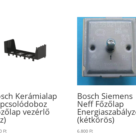
sch Kerámialap
Bosch Siemens
pcsolódoboz
Neff Főzőlap
őzőlap vezérlő
Energiaszabályz
z)
(kétkörös)
00
Ft
6.800
Ft