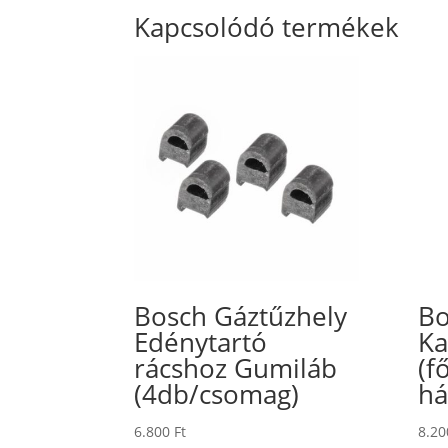
Kapcsolódó termékek
Bosch Gáztűzhely
Bo
Edénytartó
Ka
rácshoz Gumiláb
(f
(4db/csomag)
há
6.800
Ft
8.2