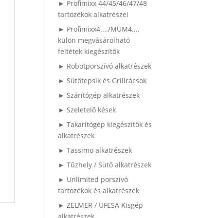
► Profimixx 44/45/46/47/48
tartozékok alkatrészei
► Profimixx4..../MUM4....
külön megvásárolható
feltétek kiegészítők
► Robotporszívó alkatrészek
► Sütőtepsik és Grillrácsok
► Szárítógép alkatrészek
► Szeletelő kések
► Takarítógép kiegészítők és
alkatrészek
► Tassimo alkatrészek
► Tűzhely / Sütő alkatrészek
► Unlimited porszívó
tartozékok és alkatrészek
► ZELMER / UFESA Kisgép
alkatrészek