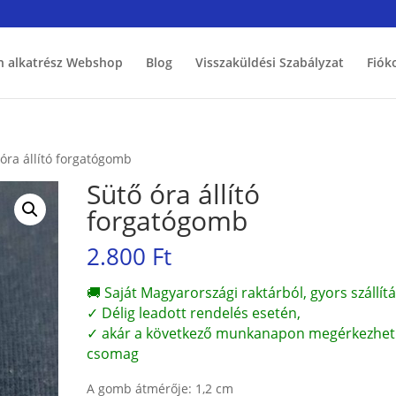
h alkatrész Webshop
Blog
Visszaküldési Szabályzat
Fiók
 óra állító forgatógomb
Sütő óra állító
forgatógomb
2.800
Ft
🚚 Saját Magyarországi raktárból, gyors szállítá
✓ Délig leadott rendelés esetén,
✓ akár a következő munkanapon megérkezhet
csomag
A gomb átmérője: 1,2 cm