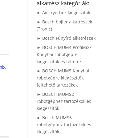
alkatrész kategóriák:
► Air fryerhez kiegészítők
► Bosch bojler alkatrészek
(Tronic)
► Bosch Fűnyíró alkatrészek
► BOSCH MUM4 ProfiMixx
Konyhai robotgépre
kiegészítők és feltétek
omb
,
► BOSCH MUM5 Konyhai
robotgépre kiegészítők,
feltehető tartozékok
► BOSCH MUMS2
robotgéphez tartozékok és
kiegészítők
► Bosch MUMS6
robotgéphez tartozékok és
kiegészítők