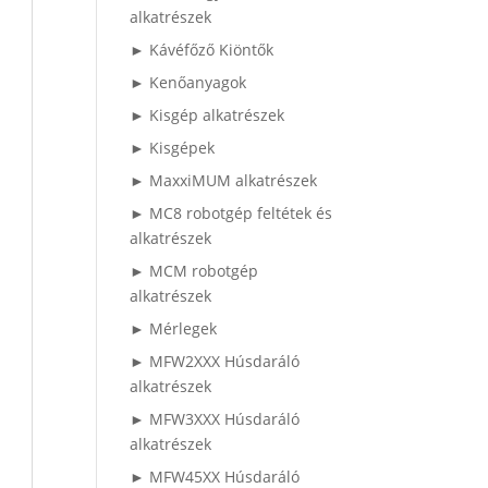
alkatrészek
► Kávéfőző Kiöntők
► Kenőanyagok
► Kisgép alkatrészek
► Kisgépek
► MaxxiMUM alkatrészek
► MC8 robotgép feltétek és
alkatrészek
► MCM robotgép
alkatrészek
► Mérlegek
► MFW2XXX Húsdaráló
alkatrészek
► MFW3XXX Húsdaráló
alkatrészek
► MFW45XX Húsdaráló