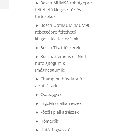
► Bosch MUMS8 robotgépre
feltehető kiegészítők és
tartozékok
► Bosch OptiMUM (MUM9)
robotgépre feltehető
kiegészítők tartozékok
► Bosch Tisztítószerek
► Bosch, Siemens és Neff
hűtő ajtógumik
(mágnesgumik)
► Champion húsdaráló
alkatrészek
► Csapágyak
► ErgoMixx alkatrészek
► Főzőlap alkatrészek
► Hőmérők
► Hűtő, fagyasztó