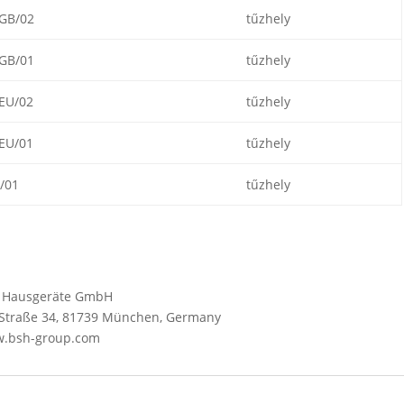
GB/02
tűzhely
GB/01
tűzhely
EU/02
tűzhely
EU/01
tűzhely
/01
tűzhely
SH Hausgeräte GmbH
y-Straße 34, 81739 München, Germany
ww.bsh-group.com