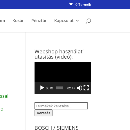
0 Termék
om
Kosár
Pénztár
Kapcsolat
Webshop használati
utasítás (videó):
Videólejátszó
00:00
02:47
ssal
Keresés
 a
a
Keresés
következőre:
BOSCH / SIEMENS