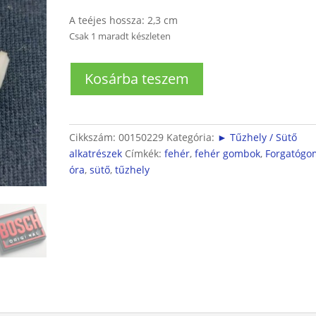
A teéjes hossza: 2,3 cm
Csak 1 maradt készleten
Sütő
Kosárba teszem
óra
állító
forgatógomb
mennyiség
Cikkszám:
00150229
Kategória:
► Tűzhely / Sütő
alkatrészek
Címkék:
fehér
,
fehér gombok
,
Forgatóg
óra
,
sütő
,
tűzhely