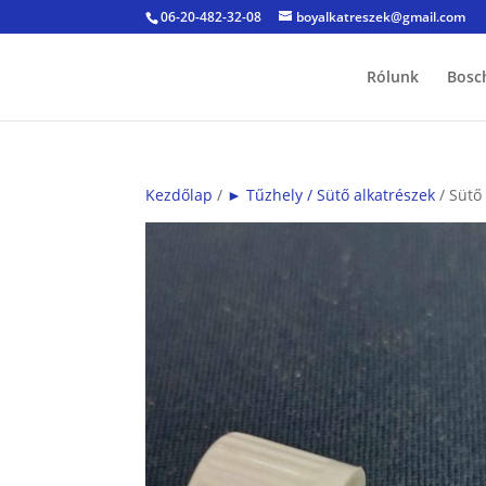
06-20-482-32-08
boyalkatreszek@gmail.com
Rólunk
Bosc
Kezdőlap
/
► Tűzhely / Sütő alkatrészek
/ Sütő