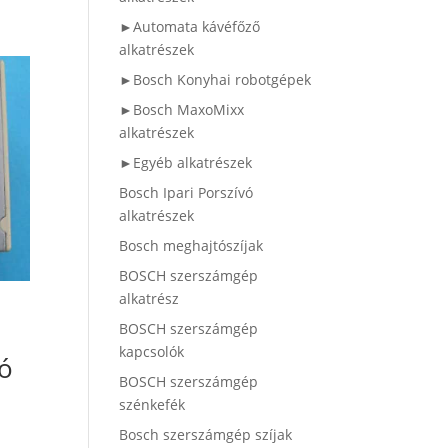
►Automata kávéfőző
alkatrészek
►Bosch Konyhai robotgépek
►Bosch MaxoMixx
alkatrészek
►Egyéb alkatrészek
Bosch Ipari Porszívó
alkatrészek
Bosch meghajtószíjak
BOSCH szerszámgép
alkatrész
BOSCH szerszámgép
kapcsolók
ó
BOSCH szerszámgép
szénkefék
Bosch szerszámgép szíjak