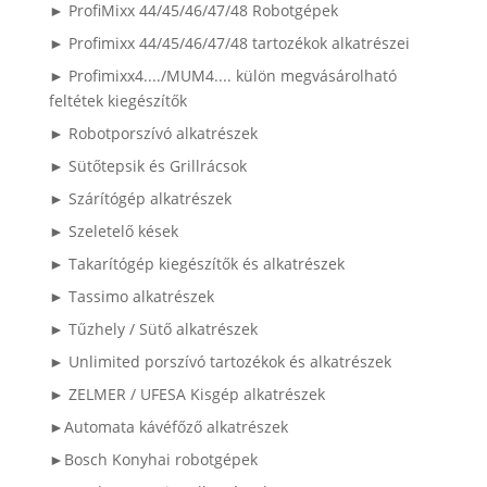
► ProfiMixx 44/45/46/47/48 Robotgépek
► Profimixx 44/45/46/47/48 tartozékok alkatrészei
► Profimixx4..../MUM4.... külön megvásárolható
feltétek kiegészítők
► Robotporszívó alkatrészek
► Sütőtepsik és Grillrácsok
► Szárítógép alkatrészek
► Szeletelő kések
► Takarítógép kiegészítők és alkatrészek
► Tassimo alkatrészek
► Tűzhely / Sütő alkatrészek
► Unlimited porszívó tartozékok és alkatrészek
► ZELMER / UFESA Kisgép alkatrészek
►Automata kávéfőző alkatrészek
►Bosch Konyhai robotgépek