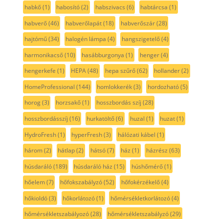
habkő
(1)
habosító
(2)
habszivacs
(6)
habtárcsa
(1)
habverő
(46)
habverőlapát
(18)
habverőszár
(28)
hajtómű
(34)
halogén lámpa
(4)
hangszigetelő
(4)
harmonikacső
(10)
hasábburgonya
(1)
henger
(4)
hengerkefe
(1)
HEPA
(48)
hepa szűrő
(62)
hollander
(2)
HomeProfessional
(144)
homlokkerék
(3)
hordozható
(5)
horog
(3)
horzsakő
(1)
hosszbordás szíj
(28)
hosszbordásszíj
(16)
hurkatöltő
(6)
huzal
(1)
huzat
(1)
HydroFresh
(1)
hyperFresh
(3)
hálózati kábel
(1)
három
(2)
hátlap
(2)
hátsó
(7)
ház
(1)
házrész
(63)
húsdaráló
(189)
húsdaráló ház
(15)
húshőmérő
(1)
hőelem
(7)
hőfokszabályzó
(52)
hőfokérzékelő
(4)
hőkioldó
(3)
hőkorlátozó
(1)
hőmérsékletkorlátozó
(4)
hőmérsékletszabályozó
(28)
hőmérsékletszabályzó
(29)