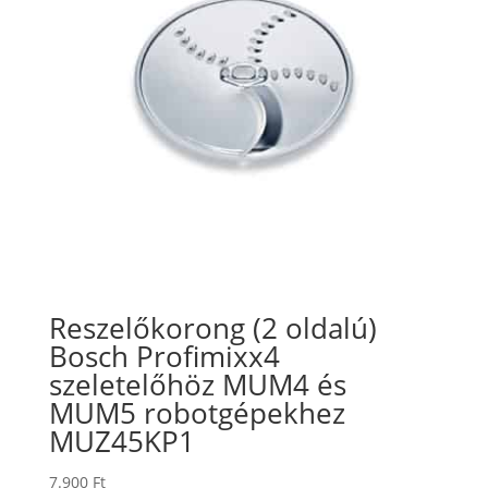
Reszelőkorong (2 oldalú)
Bosch Profimixx4
szeletelőhöz MUM4 és
MUM5 robotgépekhez
MUZ45KP1
7.900
Ft