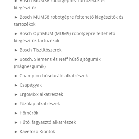
► Bosch MUMS6 robotgéphez tartozékok és
kiegészítők
► Bosch MUMS8 robotgépre feltehető kiegészítők és
tartozékok
► Bosch OptiMUM (MUM9) robotgépre feltehető
kiegészítők tartozékok
► Bosch Tisztítószerek
► Bosch, Siemens és Neff hűtő ajtógumik
(mágnesgumik)
► Champion húsdaráló alkatrészek
► Csapágyak
► ErgoMixx alkatrészek
► Főzőlap alkatrészek
► Hőmérők
► Hűtő, fagyasztó alkatrészek
► Kávéfőző Kiöntők