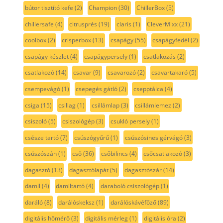
bútor tisztító kefe
(2)
Champion
(30)
ChillerBox
(5)
chillersafe
(4)
citrusprés
(19)
claris
(1)
CleverMixx
(21)
coolbox
(2)
crisperbox
(13)
csapágy
(55)
csapágyfedél
(2)
csapágy készlet
(4)
csapágypersely
(1)
csatlakozás
(2)
csatlakozó
(14)
csavar
(9)
csavarozó
(2)
csavartakaró
(5)
csempevágó
(1)
csepegés gátló
(2)
csepptálca
(4)
csiga
(15)
csillag
(1)
csillámlap
(3)
csillámlemez
(2)
csiszoló
(5)
csiszológép
(3)
csukló persely
(1)
csésze tartó
(7)
csúszógyűrű
(1)
csúszósines gérvágó
(3)
csúszószán
(1)
cső
(36)
csőbilincs
(4)
csőcsatlakozó
(3)
dagasztó
(13)
dagasztólapát
(5)
dagasztószár
(14)
damil
(4)
damiltartó
(4)
daraboló csiszológép
(1)
daráló
(8)
darálóskeksz
(1)
darálóskávéfőző
(89)
digitális hőmérő
(3)
digitális mérleg
(1)
digitális óra
(2)