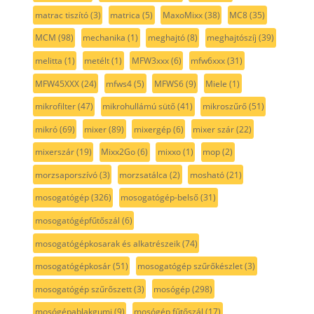
matrac tiszító
(3)
matrica
(5)
MaxoMixx
(38)
MC8
(35)
MCM
(98)
mechanika
(1)
meghajtó
(8)
meghajtószíj
(39)
melitta
(1)
metélt
(1)
MFW3xxx
(6)
mfw6xxx
(31)
MFW45XXX
(24)
mfws4
(5)
MFWS6
(9)
Miele
(1)
mikrofilter
(47)
mikrohullámú sütő
(41)
mikroszűrő
(51)
mikró
(69)
mixer
(89)
mixergép
(6)
mixer szár
(22)
mixerszár
(19)
Mixx2Go
(6)
mixxo
(1)
mop
(2)
morzsaporszívó
(3)
morzsatálca
(2)
mosható
(21)
mosogatógép
(326)
mosogatógép-belső
(31)
mosogatógépfűtőszál
(6)
mosogatógépkosarak és alkatrészeik
(74)
mosogatógépkosár
(51)
mosogatógép szűrőkészlet
(3)
mosogatógép szűrőszett
(3)
mosógép
(298)
mosógépablakgumi
(9)
mosógép fűtőszál
(17)