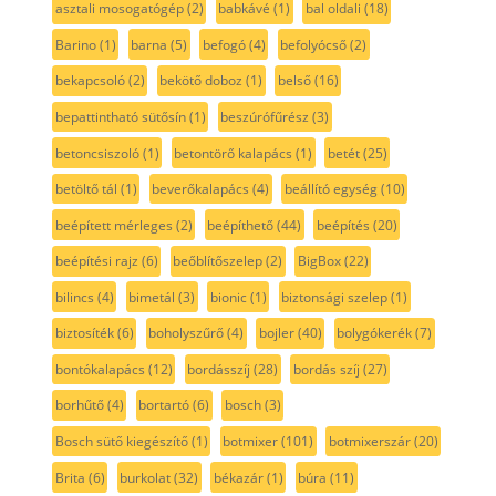
asztali mosogatógép
(2)
babkávé
(1)
bal oldali
(18)
Barino
(1)
barna
(5)
befogó
(4)
befolyócső
(2)
bekapcsoló
(2)
bekötő doboz
(1)
belső
(16)
bepattintható sütősín
(1)
beszúrófűrész
(3)
betoncsiszoló
(1)
betontörő kalapács
(1)
betét
(25)
betöltő tál
(1)
beverőkalapács
(4)
beállító egység
(10)
beépített mérleges
(2)
beépíthető
(44)
beépítés
(20)
beépítési rajz
(6)
beőblítőszelep
(2)
BigBox
(22)
bilincs
(4)
bimetál
(3)
bionic
(1)
biztonsági szelep
(1)
biztosíték
(6)
boholyszűrő
(4)
bojler
(40)
bolygókerék
(7)
bontókalapács
(12)
bordásszíj
(28)
bordás szíj
(27)
borhűtő
(4)
bortartó
(6)
bosch
(3)
Bosch sütő kiegészítő
(1)
botmixer
(101)
botmixerszár
(20)
Brita
(6)
burkolat
(32)
békazár
(1)
búra
(11)