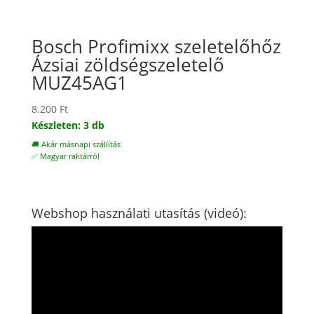
Bosch Profimixx szeletelőhőz
Ázsiai zöldségszeletelő
MUZ45AG1
8.200
Ft
Készleten: 3 db
🚚 Akár másnapi szállítás
✅ Magyar raktárról
Webshop használati utasítás (videó):
Videólejátszó