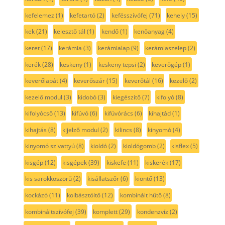
kefelemez
(1)
kefetartó
(2)
kefésszívófej
(71)
kehely
(15)
kek
(21)
kelesztő tál
(1)
kendő
(1)
kenőanyag
(4)
keret
(17)
kerámia
(3)
kerámialap
(9)
kerámiaszelep
(2)
kerék
(28)
keskeny
(1)
keskeny tepsi
(2)
keverőgép
(1)
keverőlapát
(4)
keverőszár
(15)
keverőtál
(16)
kezelő
(2)
kezelő modul
(3)
kidobó
(3)
kiegészítő
(7)
kifolyó
(8)
kifolyócső
(13)
kifúvó
(6)
kifúvórács
(6)
kihajtád
(1)
kihajtás
(8)
kijelző modul
(2)
kilincs
(8)
kinyomó
(4)
kinyomó szivattyú
(8)
kioldó
(2)
kioldógomb
(2)
kisflex
(5)
kisgép
(12)
kisgépek
(39)
kiskefe
(11)
kiskerék
(17)
kis sarokköszörű
(2)
kisállatszőr
(6)
kiöntő
(13)
kockázó
(11)
kolbásztöltő
(12)
kombinált hűtő
(8)
kombináltszívófej
(39)
komplett
(29)
kondenzvíz
(2)