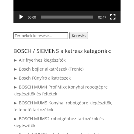
00:00
02:47
Keresés
Keresés
a
következőre:
BOSCH / SIEMENS alkatrész kategóriák:
► Air fryerhez kiegészítők
► Bosch bojler alkatrészek (Tronic)
► Bosch Fűnyíró alkatrészek
► BOSCH MUM4 ProfiMixx Konyhai robotgépre
kiegészítők és feltétek
► BOSCH MUM5 Konyhai robotgépre kiegészítők,
feltehető tartozékok
► BOSCH MUMS2 robotgéphez tartozékok és
kiegészítők