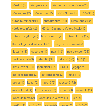
hőmérő
(5)
hőszigetelt
(2)
hőszivattyús szárítógép
(25)
hőállógumi
(2)
hőálló izzó
(15)
hőérzékelő
(13)
hűtő
(393)
hűtőajtó-tartozék
(41)
hűtőajtógumi
(31)
hűtőajtópolc
(34)
hűtőajtótömítés
(26)
Hűtőajtó zsanérok/ajtópántok
(15)
hűtőbe üveglap
(26)
hűtő hőmérő
(2)
hűtőszekrény
(12)
Hűtő világítás alkatrészek
(25)
idegentest csapda
(5)
illatosító
(3)
indítórelé
(1)
inox
(116)
inox gombok
(51)
ipari porszívó
(3)
italkorlát
(32)
italtartó
(70)
izzó
(13)
javítókészlet
(31)
jobb oldali
(18)
Jura
(1)
jégaprító
(1)
jégkocka készítő
(2)
jégkocka tartó
(2)
kampó
(7)
kanna
(1)
kanál
(2)
kaparó
(2)
kapcsoló
(72)
kapcsolórúd
(4)
kapcsoló sor
(2)
kapocs
(3)
kapszula
(1)
kapszula tartó
(2)
kapszulás kávéfőző
(31)
kar
(6)
kardán
(1)
karóra
(1)
kazán
(4)
kebbe
(6)
kefe
(40)