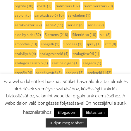
rögzítő
(30)
röszti
(2)
rúdmixer
(102)
rúdmixerszár
(20)
sablon
(5)
sarokcsiszoló
(10)
sarokelem
(1)
sarokköszörű
(2)
serie2
(11)
serie 6
(6)
serie 8
(9)
side by side
(32)
Siemens
(218)
SilentMixx
(18)
skil
(8)
smoothie
(13)
spagetti
(1)
Spotless
(1)
spray
(1)
stift
(8)
szabályzó
(4)
szalagcsiszoló
(4)
szalagfeszítő
(1)
szalagos csiszoló
(1)
szatináló gép
(1)
szegecs
(1)
szegély
(4)
szegélynyíró
(8)
szelep
(13)
szeletelő
(142)
Ez a weboldal sütiket használ. Sütiket használunk a tartalmak és
szeletelő propeller
(7)
szellőző
(4)
szemeskávé
(1)
hirdetések személyre szabásához, közösségi funkciók
szenzor
(17)
szerszám
(6)
szervíz
(9)
szett
(47)
biztosításához, valamint weboldalforgalmunk elemzéséhez. A
szikra
(11)
szikrafej
(2)
szikragyűjtó
(8)
szikráztató
(6)
weboldalon való böngészés folytatásával Ön hozzájárul a sütik
szilikon
(13)
szilikonzsír
(2)
szimering
(28)
szitaszűrő
(5)
használatához.
Elfogadom
Elutasítom
szivattyú
(29)
szivattyúház
(4)
szán
(4)
szárny
(3)
Tudjon meg többet!
szárítógép
(106)
szárítógépajtó
(13)
szárítógép szíj
(15)