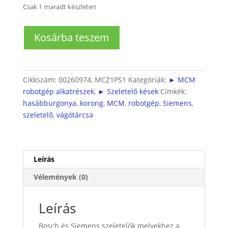
Csak 1 maradt készleten
MCM
Kosárba teszem
robotgéphez
hasábburgonya
vágótárcsa
mennyiség
Cikkszám:
00260974, MCZ1PS1
Kategóriák:
► MCM
robotgép alkatrészek
,
► Szeletelő kések
Címkék:
hasábburgonya
,
korong
,
MCM
,
robotgép
,
Siemens
,
szeletelő
,
vágótárcsa
Leírás
Vélemények (0)
Leírás
Bosch és Siemens szeletelők melyekhez a