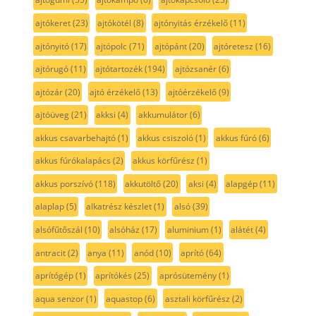
ajtókeret
(23)
ajtókötél
(8)
ajtónyitás érzékelő
(11)
ajtónyitó
(17)
ajtópolc
(71)
ajtópánt
(20)
ajtóretesz
(16)
ajtórugó
(11)
ajtótartozék
(194)
ajtózsanér
(6)
ajtózár
(20)
ajtó érzékelő
(13)
ajtóérzékelő
(9)
ajtóüveg
(21)
akksi
(4)
akkumulátor
(6)
akkus csavarbehajtó
(1)
akkus csiszoló
(1)
akkus fúró
(6)
akkus fúrókalapács
(2)
akkus körfűrész
(1)
akkus porszívó
(118)
akkutöltő
(20)
aksi
(4)
alapgép
(11)
alaplap
(5)
alkatrész készlet
(1)
alsó
(39)
alsófűtőszál
(10)
alsóház
(17)
aluminium
(1)
alátét
(4)
antracit
(2)
anya
(11)
anód
(10)
aprító
(64)
aprítógép
(1)
aprítókés
(25)
aprósütemény
(1)
aqua senzor
(1)
aquastop
(6)
asztali körfűrész
(2)