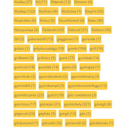
fúvóka
(27)
fül
(11)
fődarab
(12)
főmotor
(6)
főzőlap
(122)
főzőrács
(6)
főzőzóna
(1)
fűnyíró
(52)
fűnyírókés
(6)
fűrész
(6)
fűszellőztető
(4)
fűtés
(40)
fűtéspumpa
(6)
fűtőbetét
(43)
fűtőszál
(51)
fűtőtest
(45)
G9
(2)
gabonaörlő
(13)
gaggenau
(1)
gerenda
(1)
golyós
(1)
golyóscsapágy
(10)
gomb
(104)
grill
(16)
grillbetét
(3)
grillrács
(5)
gumi
(77)
gumibak
(14)
gumicső
(18)
gumiláb
(14)
gyalu
(3)
gyalugép
(1)
gyerekzár
(2)
gyorsdaraboló
(2)
gyorstokmány
(3)
gyorstöltő
(1)
gyúrókampó
(5)
gyümölcscentrifuga
(12)
gyümölcsprés
(22)
gyűrű
(10)
gáz csatlakozó
(3)
gázrózsa
(17)
gáztepsi
(21)
gáztűzhely
(321)
gázégő
(6)
gégecső
(23)
gépház
(5)
görgő
(12)
gőz
(1)
gőzkivezető
(1)
gőzsütő
(33)
gőzterelő
(2)
gőzállomás
(1)