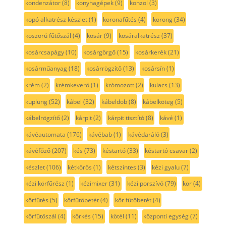
kondenzátor
(8)
konyhagépek
(9)
konzol
(3)
kopó alkatrész készlet
(1)
koronafűtés
(4)
korong
(34)
koszorú fűtőszál
(4)
kosár
(9)
kosáralkatrész
(37)
kosárcsapágy
(10)
kosárgörgő
(15)
kosárkerék
(21)
kosárműanyag
(18)
kosárrögzítő
(13)
kosársín
(1)
krém
(2)
krémkeverő
(1)
krómozott
(2)
kulacs
(13)
kuplung
(52)
kábel
(32)
kábeldob
(8)
kábelköteg
(5)
kábelrögzítő
(2)
kárpit
(2)
kárpit tisztító
(8)
kávé
(1)
kávéautomata
(176)
kávébab
(1)
kávédaráló
(3)
kávéfőző
(207)
kés
(73)
késtartó
(33)
késtartó csavar
(2)
készlet
(106)
kétkörös
(1)
kétszintes
(3)
kézi gyalu
(7)
kézi körfűrész
(1)
kézimixer
(31)
kézi porszívó
(79)
kör
(4)
körfütés
(5)
körfűtőbetét
(4)
kör fűtőbetét
(4)
körfűtőszál
(4)
körkés
(15)
kötél
(11)
központi egység
(7)