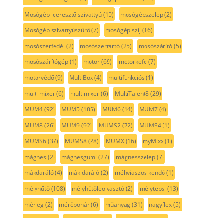
Mosógép leeresztő szivattyú
(10)
mosógépszelep
(2)
Mosógép szivattyúszűrő
(7)
mosógép szíj
(16)
mosószerfedél
(2)
mosószertartó
(25)
mosószárító
(5)
mosószárítógép
(1)
motor
(69)
motorkefe
(7)
motorvédő
(9)
MultiBox
(4)
multifunkciós
(1)
multi mixer
(6)
multimixer
(6)
MultiTalent8
(29)
MUM4
(92)
MUM5
(185)
MUM6
(14)
MUM7
(4)
MUM8
(26)
MUM9
(92)
MUMS2
(72)
MUMS4
(1)
MUMS6
(37)
MUMS8
(28)
MUMX
(16)
myMixx
(1)
mágnes
(2)
mágnesgumi
(27)
mágnesszelep
(7)
mákdaráló
(4)
mák daráló
(2)
méhviaszos kendő
(1)
mélyhűtő
(108)
mélyhűtőleolvasztó
(2)
mélytepsi
(13)
mérleg
(2)
mérőpohár
(6)
műanyag
(31)
nagyflex
(5)