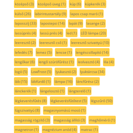
középső
(3)
középső üveg
(1)
kúp
(6)
kúpkerék
(3)
külső
(26)
labirintustartály
(9)
lapos csap maró
(1)
laposszíj
(33)
lapostepsi
(14)
lapát
(9)
lasange
(2)
lassúprés
(4)
lassú prés
(4)
led
(1)
LED lámpa
(20)
leeresztő
(2)
leeresztő cső
(1)
leeresztő szivattyú
(10)
lefedés
(7)
lemez
(5)
lencse
(1)
lengéscsillapító
(14)
lengőkar
(6)
lengő szúrófűrész
(1)
leolvasztó
(4)
lila
(4)
logó
(5)
LowFrost
(5)
lyukasztó
(2)
lyuktárcsa
(34)
láb
(15)
lábfürdő
(1)
lámpa
(16)
láncfűrész
(2)
lánckerék
(1)
lángelosztó
(1)
lángterelő
(1)
légkeverésfűtés
(8)
légkeverésfűtőtest
(5)
légszűrő
(50)
lúgszivattyú
(8)
magasnyomású mosó
(1)
magasság rögzítő
(3)
magasság állító
(3)
maghőmérő
(1)
magnetron
(1)
magnézium anód
(4)
matrac
(1)