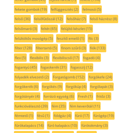
fekete gombok
(19)
felfüggesztés
(2)
felmosó
(5)
felső
(36)
felsőfűtőszál
(12)
felsőház
(7)
felső házrész
(8)
felsőmaró
(3)
feltét
(65)
felújító készlet
(15)
felültöltős mosógép
(5)
feszítő emelő
(1)
filc
(3)
filter
(128)
filtertartó
(5)
finom szűrő
(3)
fiók
(133)
flex
(5)
flexibilis
(3)
flexibiliscső
(17)
fogadó
(4)
fogantyú
(45)
fogaskerék
(31)
fogasszíj
(12)
folyadék elvezető
(2)
Forgatógomb
(152)
forgókefe
(24)
forgókerék
(6)
forgókés
(9)
forgókúp
(4)
forgólapát
(3)
forgótányér
(4)
forrázó egység
(6)
Fresh
(1)
fritőz
(3)
funkcióválasztó
(39)
fém
(35)
fém keverőtál
(11)
fémtető
(1)
fésű
(1)
földgáz
(4)
fúró
(17)
fúrógép
(19)
fúrókalapács
(14)
fúró kalapács
(10)
fúrótokmány
(3)