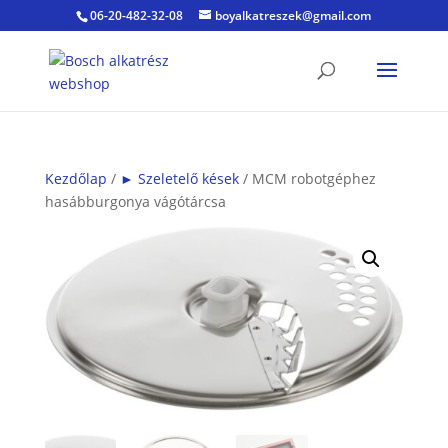
06-20-482-32-08
boyalkatreszek@gmail.com
Kezdőlap
/
► Szeletelő kések
/ MCM robotgéphez
hasábburgonya vágótárcsa