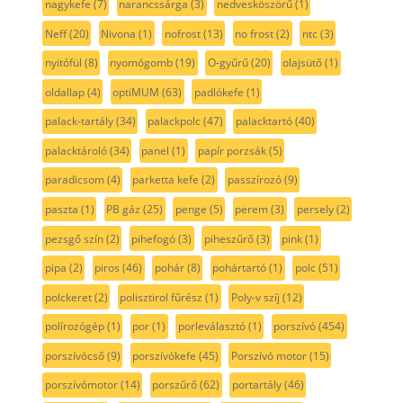
nagykefe
(7)
narancssárga
(3)
nedvesköszörű
(1)
Neff
(20)
Nivona
(1)
nofrost
(13)
no frost
(2)
ntc
(3)
nyitófül
(8)
nyomógomb
(19)
O-gyűrű
(20)
olajsütő
(1)
oldallap
(4)
optiMUM
(63)
padlókefe
(1)
palack-tartály
(34)
palackpolc
(47)
palacktartó
(40)
palacktároló
(34)
panel
(1)
papír porzsák
(5)
paradicsom
(4)
parketta kefe
(2)
passzírozó
(9)
paszta
(1)
PB gáz
(25)
penge
(5)
perem
(3)
persely
(2)
pezsgő szín
(2)
pihefogó
(3)
piheszűrő
(3)
pink
(1)
pipa
(2)
piros
(46)
pohár
(8)
pohártartó
(1)
polc
(51)
polckeret
(2)
polisztirol fűrész
(1)
Poly-v szíj
(12)
polírozógép
(1)
por
(1)
porleválasztó
(1)
porszívó
(454)
porszívócső
(9)
porszívókefe
(45)
Porszívó motor
(15)
porszívómotor
(14)
porszűrő
(62)
portartály
(46)