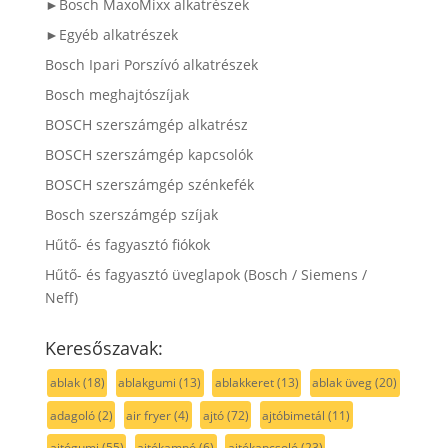
►Bosch MaxoMixx alkatrészek
►Egyéb alkatrészek
Bosch Ipari Porszívó alkatrészek
Bosch meghajtószíjak
BOSCH szerszámgép alkatrész
BOSCH szerszámgép kapcsolók
BOSCH szerszámgép szénkefék
Bosch szerszámgép szíjak
Hűtő- és fagyasztó fiókok
Hűtő- és fagyasztó üveglapok (Bosch / Siemens /
Neff)
Keresőszavak:
ablak
(18)
ablakgumi
(13)
ablakkeret
(13)
ablak üveg
(20)
adagoló
(2)
air fryer
(4)
ajtó
(72)
ajtóbimetál
(11)
ajtógumi
(55)
ajtókampó
(6)
ajtókapcsoló
(23)