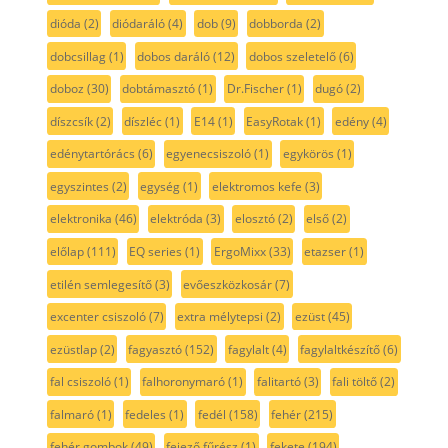
dióda
(2)
diódaráló
(4)
dob
(9)
dobborda
(2)
dobcsillag
(1)
dobos daráló
(12)
dobos szeletelő
(6)
doboz
(30)
dobtámasztó
(1)
Dr.Fischer
(1)
dugó
(2)
díszcsík
(2)
díszléc
(1)
E14
(1)
EasyRotak
(1)
edény
(4)
edénytartórács
(6)
egyenecsiszoló
(1)
egykörös
(1)
egyszintes
(2)
egység
(1)
elektromos kefe
(3)
elektronika
(46)
elektróda
(3)
elosztó
(2)
első
(2)
előlap
(111)
EQ series
(1)
ErgoMixx
(33)
etazser
(1)
etilén semlegesítő
(3)
evőeszközkosár
(7)
excenter csiszoló
(7)
extra mélytepsi
(2)
ezüst
(45)
ezüstlap
(2)
fagyasztó
(152)
fagylalt
(4)
fagylaltkészítő
(6)
fal csiszoló
(1)
falhoronymaró
(1)
falitartó
(3)
fali töltő
(2)
falmaró
(1)
fedeles
(1)
fedél
(158)
fehér
(215)
fehér gombok
(49)
fejező fűrész
(1)
fekete
(194)